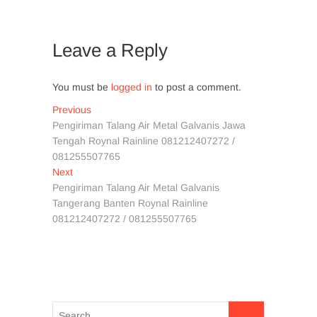
Leave a Reply
You must be
logged in
to post a comment.
Post
Previous
Previous
post:
Pengiriman Talang Air Metal Galvanis Jawa
navigation
Tengah Roynal Rainline 081212407272 /
081255507765
Next
Next
post:
Pengiriman Talang Air Metal Galvanis
Tangerang Banten Roynal Rainline
081212407272 / 081255507765