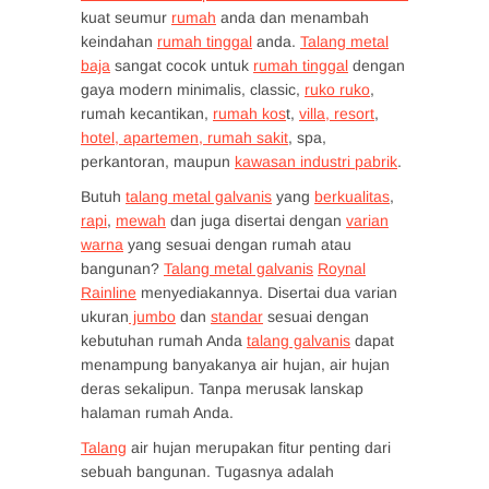
kuat seumur
rumah
anda dan menambah
keindahan
rumah tinggal
anda.
Talang metal
baja
sangat cocok untuk
rumah tinggal
dengan
gaya modern minimalis, classic,
ruko ruko
,
rumah kecantikan,
rumah kos
t,
villa, resort
,
hotel, apartemen, rumah sakit
, spa,
perkantoran, maupun
kawasan industri pabrik
.
Butuh
talang metal galvanis
yang
berkualitas
,
rapi
,
mewah
dan juga disertai dengan
varian
warna
yang sesuai dengan rumah atau
bangunan?
Talang metal galvanis
Roynal
Rainline
menyediakannya. Disertai dua varian
ukuran
jumbo
dan
standar
sesuai dengan
kebutuhan rumah Anda
talang galvanis
dapat
menampung banyakanya air hujan, air hujan
deras sekalipun. Tanpa merusak lanskap
halaman rumah Anda.
Talang
air hujan merupakan fitur penting dari
sebuah bangunan. Tugasnya adalah