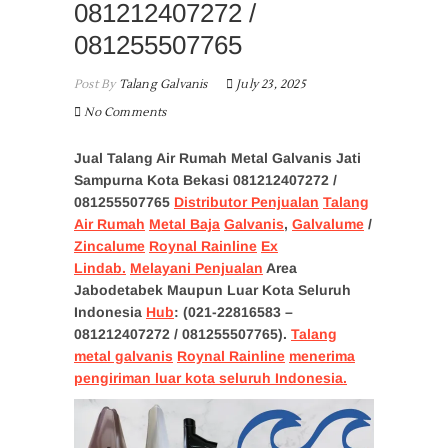
081212407272 /
081255507765
Post By
Talang Galvanis
July 23, 2025
No Comments
Jual Talang Air Rumah Metal Galvanis Jati
Sampurna Kota Bekasi 081212407272
/
081255507765
Distributor Penjualan
Talang
Air Rumah
Metal Baja
Galvanis
,
Galvalume
/
Zincalume
Roynal Rainline
Ex
Lindab.
Melayani Penjualan
Area
Jabodetabek Maupun Luar Kota Seluruh
Indonesia
Hub
: (021-22816583 –
081212407272 / 081255507765).
Talang
metal galvanis
Roynal Rainline
menerima
pengiriman luar kota seluruh Indonesia.