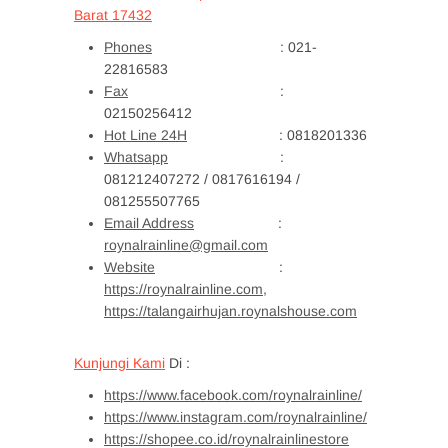
Barat 17432
Phones
: 021-
22816583
Fax
:
02150256412
Hot Line 24H
: 0818201336
Whatsapp
:
081212407272 / 0817616194 /
081255507765
Email Address
:
roynalrainline@gmail.com
Website
:
https://roynalrainline.com,
https://talangairhujan.roynalshouse.com
Kunjungi Kami
Di :
https://www.facebook.com/roynalrainline/
https://www.instagram.com/roynalrainline/
https://shopee.co.id/roynalrainlinestore