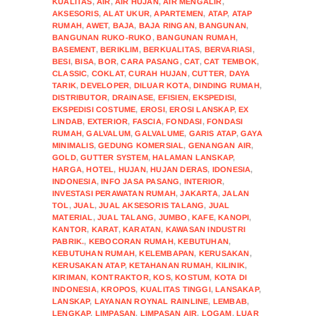
KUALITAS
,
AIR
,
AIR HUJAN
,
AIR MENGALIR
,
AKSESORIS
,
ALAT UKUR
,
APARTEMEN
,
ATAP
,
ATAP
RUMAH
,
AWET
,
BAJA
,
BAJA RINGAN
,
BANGUNAN
,
BANGUNAN RUKO-RUKO
,
BANGUNAN RUMAH
,
BASEMENT
,
BERIKLIM
,
BERKUALITAS
,
BERVARIASI
,
BESI
,
BISA
,
BOR
,
CARA PASANG
,
CAT
,
CAT TEMBOK
,
CLASSIC
,
COKLAT
,
CURAH HUJAN
,
CUTTER
,
DAYA
TARIK
,
DEVELOPER
,
DILUAR KOTA
,
DINDING RUMAH
,
DISTRIBUTOR
,
DRAINASE
,
EFISIEN
,
EKSPEDISI
,
EKSPEDISI COSTUME
,
EROSI
,
EROSI LANSKAP
,
EX
LINDAB
,
EXTERIOR
,
FASCIA
,
FONDASI
,
FONDASI
RUMAH
,
GALVALUM
,
GALVALUME
,
GARIS ATAP
,
GAYA
MINIMALIS
,
GEDUNG KOMERSIAL
,
GENANGAN AIR
,
GOLD
,
GUTTER SYSTEM
,
HALAMAN LANSKAP
,
HARGA
,
HOTEL
,
HUJAN
,
HUJAN DERAS
,
IDONESIA
,
INDONESIA
,
INFO JASA PASANG
,
INTERIOR
,
INVESTASI PERAWATAN RUMAH
,
JAKARTA
,
JALAN
TOL
,
JUAL
,
JUAL AKSESORIS TALANG
,
JUAL
MATERIAL
,
JUAL TALANG
,
JUMBO
,
KAFE
,
KANOPI
,
KANTOR
,
KARAT
,
KARATAN
,
KAWASAN INDUSTRI
PABRIK.
,
KEBOCORAN RUMAH
,
KEBUTUHAN
,
KEBUTUHAN RUMAH
,
KELEMBAPAN
,
KERUSAKAN
,
KERUSAKAN ATAP
,
KETAHANAN RUMAH
,
KILINIK
,
KIRIMAN
,
KONTRAKTOR
,
KOS
,
KOSTUM
,
KOTA DI
INDONESIA
,
KROPOS
,
KUALITAS TINGGI
,
LANSAKAP
,
LANSKAP
,
LAYANAN ROYNAL RAINLINE
,
LEMBAB
,
LENGKAP
,
LIMPASAN
,
LIMPASAN AIR
,
LOGAM
,
LUAR