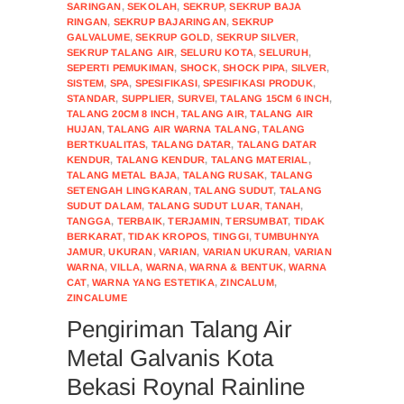
SARINGAN
,
SEKOLAH
,
SEKRUP
,
SEKRUP BAJA
RINGAN
,
SEKRUP BAJARINGAN
,
SEKRUP
GALVALUME
,
SEKRUP GOLD
,
SEKRUP SILVER
,
SEKRUP TALANG AIR
,
SELURU KOTA
,
SELURUH
,
SEPERTI PEMUKIMAN
,
SHOCK
,
SHOCK PIPA
,
SILVER
,
SISTEM
,
SPA
,
SPESIFIKASI
,
SPESIFIKASI PRODUK
,
STANDAR
,
SUPPLIER
,
SURVEI
,
TALANG 15CM 6 INCH
,
TALANG 20CM 8 INCH
,
TALANG AIR
,
TALANG AIR
HUJAN
,
TALANG AIR WARNA TALANG
,
TALANG
BERTKUALITAS
,
TALANG DATAR
,
TALANG DATAR
KENDUR
,
TALANG KENDUR
,
TALANG MATERIAL
,
TALANG METAL BAJA
,
TALANG RUSAK
,
TALANG
SETENGAH LINGKARAN
,
TALANG SUDUT
,
TALANG
SUDUT DALAM
,
TALANG SUDUT LUAR
,
TANAH
,
TANGGA
,
TERBAIK
,
TERJAMIN
,
TERSUMBAT
,
TIDAK
BERKARAT
,
TIDAK KROPOS
,
TINGGI
,
TUMBUHNYA
JAMUR
,
UKURAN
,
VARIAN
,
VARIAN UKURAN
,
VARIAN
WARNA
,
VILLA
,
WARNA
,
WARNA & BENTUK
,
WARNA
CAT
,
WARNA YANG ESTETIKA
,
ZINCALUM
,
ZINCALUME
Pengiriman Talang Air
Metal Galvanis Kota
Bekasi Roynal Rainline