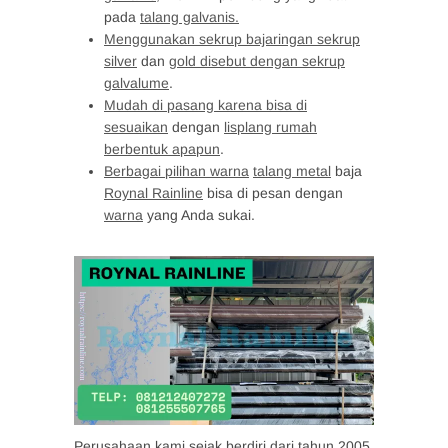
pada
talang galvanis.
Menggunakan sekrup bajaringan sekrup
silver
dan
gold disebut dengan sekrup
galvalume
.
Mudah di pasang karena bisa di
sesuaikan
dengan
lisplang rumah
berbentuk apapun
.
Berbagai pilihan warna
talang metal
baja
Roynal Rainline
bisa di pesan dengan
warna
yang Anda sukai.
Perusahaan kami sejak berdiri dari tahun 2005