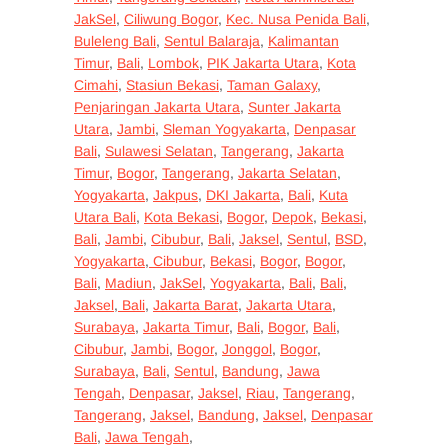
JakSel
,
Ciliwung Bogor
,
Kec. Nusa Penida Bali
,
Buleleng Bali
,
Sentul Balaraja
,
Kalimantan
Timur
,
Bali
,
Lombok
,
PIK Jakarta Utara
,
Kota
Cimahi
,
Stasiun Bekasi
,
Taman Galaxy
,
Penjaringan Jakarta Utara
,
Sunter Jakarta
Utara
,
Jambi
,
Sleman Yogyakarta
,
Denpasar
Bali
,
Sulawesi Selatan
,
Tangerang
,
Jakarta
Timur
,
Bogor
,
Tangerang
,
Jakarta Selatan
,
Yogyakarta
,
Jakpus
,
DKI Jakarta
,
Bali
,
Kuta
Utara Bali
,
Kota Bekasi
,
Bogor
,
Depok
,
Bekasi
,
Bali
,
Jambi
,
Cibubur
,
Bali
,
Jaksel
,
Sentul
,
BSD
,
Yogyakarta
,
Cibubur
,
Bekasi
,
Bogor
,
Bogor
,
Bali
,
Madiun
,
JakSel
,
Yogyakarta
,
Bali
,
Bali
,
Jaksel
,
Bali
,
Jakarta Barat
,
Jakarta Utara
,
Surabaya
,
Jakarta Timur
,
Bali
,
Bogor
,
Bali
,
Cibubur
,
Jambi
,
Bogor
,
Jonggol
,
Bogor
,
Surabaya
,
Bali
,
Sentul
,
Bandung
,
Jawa
Tengah
,
Denpasar
,
Jaksel
,
Riau
,
Tangerang
,
Tangerang
,
Jaksel
,
Bandung
,
Jaksel
,
Denpasar
Bali
,
Jawa Tengah
,