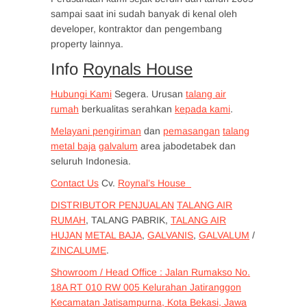
sampai saat ini sudah banyak di kenal oleh
developer, kontraktor dan pengembang
property lainnya.
Info
Roynals House
Hubungi Kami
Segera. Urusan
talang air
rumah
berkualitas serahkan
kepada kami
.
Melayani pengiriman
dan
pemasangan
talang
metal baja
galvalum
area jabodetabek dan
seluruh Indonesia.
Contact Us
Cv.
Roynal’s House
DISTRIBUTOR PENJUALAN
TALANG AIR
RUMAH
, TALANG PABRIK,
TALANG AIR
HUJAN
METAL BAJA
,
GALVANIS
,
GALVALUM
/
ZINCALUME
.
Showroom / Head Office : Jalan Rumakso No.
18A RT 010 RW 005 Kelurahan Jatiranggon
Kecamatan Jatisampurna, Kota Bekasi, Jawa