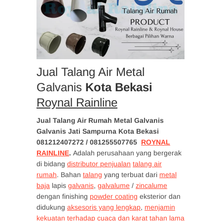
Jual Talang Air Metal
Galvanis
Kota Bekasi
Roynal Rainline
Jual Talang Air Rumah Metal Galvanis
Galvanis Jati Sampurna Kota Bekasi
081212407272 / 081255507765
ROYNAL
RAINLINE
.
Adalah perusahaan yang bergerak
di bidang
distributor penjualan
talang air
rumah
. Bahan
talang
yang terbuat dari
metal
baja
lapis
galvanis
,
galvalume
/
zincalume
dengan finishing
powder coating
eksterior dan
didukung
aksesoris yang lengkap
,
menjamin
kekuatan terhadap cuaca dan karat tahan lama