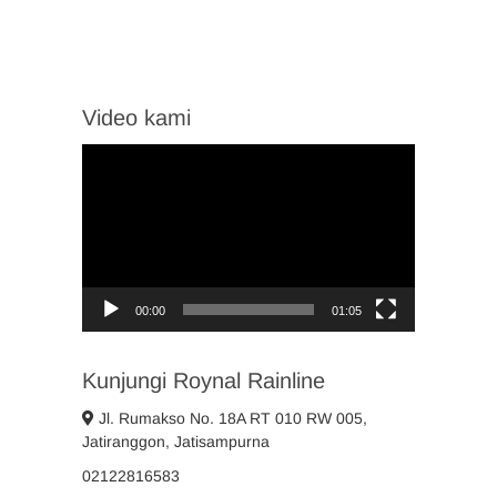
Video kami
Video
Player
00:00
01:05
Kunjungi Roynal Rainline
Jl. Rumakso No. 18A RT 010 RW 005,
Jatiranggon, Jatisampurna
02122816583