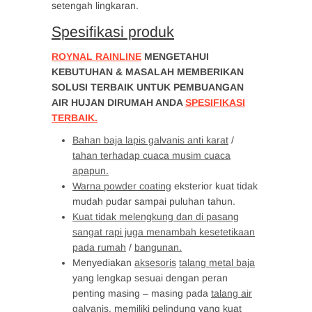
setengah lingkaran.
Spesifikasi produk
ROYNAL RAINLINE
MENGETAHUI
KEBUTUHAN & MASALAH MEMBERIKAN
SOLUSI TERBAIK UNTUK PEMBUANGAN
AIR HUJAN DIRUMAH ANDA
SPESIFIKASI
TERBAIK.
Bahan baja lapis galvanis anti karat
/
tahan terhadap cuaca musim cuaca
apapun.
Warna powder coating
eksterior kuat tidak
mudah pudar sampai puluhan tahun.
Kuat tidak melengkung dan di pasang
sangat rapi juga menambah kesetetikaan
pada rumah
/
bangunan.
Menyediakan
aksesoris
talang metal baja
yang lengkap sesuai dengan peran
penting masing – masing pada
talang air
galvanis
, memiliki pelindung yang kuat