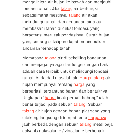
mengalihkan air hujan ke bawah dan menjauhi
fondasi rumah. Jika
talang
air berfungsi
sebagaimana mestinya,
talang
air akan
melindungi rumah dari genangan air atau
membasahi tanah di dekat fondasi, yang
berpotensi merusak pondasinya. Curah hujan
yang sedang sekalipun dapat menimbulkan
ancaman terhadap tanah.
Memasang
talang
air di sekeliling bangunan
dan menjaganya agar berfungsi dengan baik
adalah cara terbaik untuk melindungi fondasi
rumah Anda dari masalah air.
Harga
talang
air
hujan mempunyai rentang
harga
yang
berpariasi, tergantung bahan dan bentuknya.
Ungkapan “
harga
tidak pernah bohong” ialah
benar terjadi pada sebuah
talang
. Sebuah
talang
air hujan dengan bahan plat seng yang
ditekung langsung di tempat tentu
harganya
jauh berbeda dengan sebuah
talang
metal baja
galvanis galavalume / zincalume berbentuk