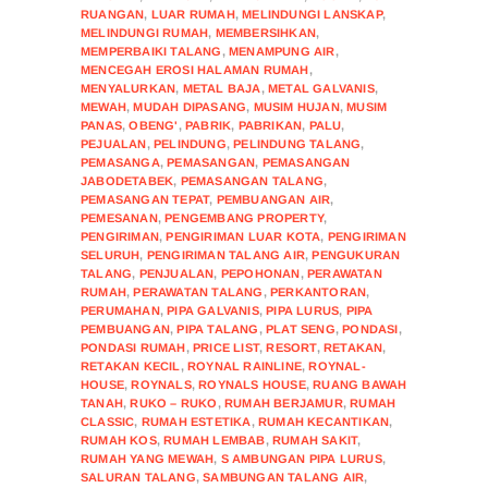
RUANGAN
,
LUAR RUMAH
,
MELINDUNGI LANSKAP
,
MELINDUNGI RUMAH
,
MEMBERSIHKAN
,
MEMPERBAIKI TALANG
,
MENAMPUNG AIR
,
MENCEGAH EROSI HALAMAN RUMAH
,
MENYALURKAN
,
METAL BAJA
,
METAL GALVANIS
,
MEWAH
,
MUDAH DIPASANG
,
MUSIM HUJAN
,
MUSIM
PANAS
,
OBENG'
,
PABRIK
,
PABRIKAN
,
PALU
,
PEJUALAN
,
PELINDUNG
,
PELINDUNG TALANG
,
PEMASANGA
,
PEMASANGAN
,
PEMASANGAN
JABODETABEK
,
PEMASANGAN TALANG
,
PEMASANGAN TEPAT
,
PEMBUANGAN AIR
,
PEMESANAN
,
PENGEMBANG PROPERTY
,
PENGIRIMAN
,
PENGIRIMAN LUAR KOTA
,
PENGIRIMAN
SELURUH
,
PENGIRIMAN TALANG AIR
,
PENGUKURAN
TALANG
,
PENJUALAN
,
PEPOHONAN
,
PERAWATAN
RUMAH
,
PERAWATAN TALANG
,
PERKANTORAN
,
PERUMAHAN
,
PIPA GALVANIS
,
PIPA LURUS
,
PIPA
PEMBUANGAN
,
PIPA TALANG
,
PLAT SENG
,
PONDASI
,
PONDASI RUMAH
,
PRICE LIST
,
RESORT
,
RETAKAN
,
RETAKAN KECIL
,
ROYNAL RAINLINE
,
ROYNAL-
HOUSE
,
ROYNALS
,
ROYNALS HOUSE
,
RUANG BAWAH
TANAH
,
RUKO – RUKO
,
RUMAH BERJAMUR
,
RUMAH
CLASSIC
,
RUMAH ESTETIKA
,
RUMAH KECANTIKAN
,
RUMAH KOS
,
RUMAH LEMBAB
,
RUMAH SAKIT
,
RUMAH YANG MEWAH
,
S AMBUNGAN PIPA LURUS
,
SALURAN TALANG
,
SAMBUNGAN TALANG AIR
,