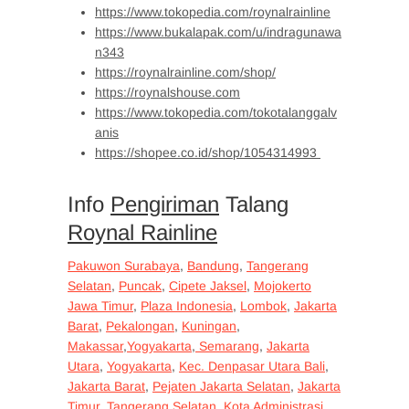
https://www.tokopedia.com/roynalrainline
https://www.bukalapak.com/u/indragunawa
n343
https://roynalrainline.com/shop/
https://roynalshouse.com
https://www.tokopedia.com/tokotalanggalv
anis
https://shopee.co.id/shop/1054314993
Info
Pengiriman
Talang
Roynal Rainline
Pakuwon Surabaya
,
Bandung
,
Tangerang
Selatan
,
Puncak
,
Cipete Jaksel
,
Mojokerto
Jawa Timur
,
Plaza Indonesia
,
Lombok
,
Jakarta
Barat
,
Pekalongan
,
Kuningan
,
Makassar
,
Yogyakarta
,
Semarang
,
Jakarta
Utara
,
Yogyakarta
,
Kec. Denpasar Utara Bali
,
Jakarta Barat
,
Pejaten Jakarta Selatan
,
Jakarta
Timur
,
Tangerang Selatan
,
Kota Administrasi