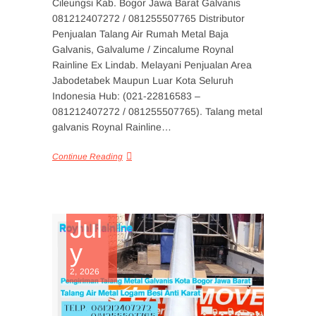
Cileungsi Kab. Bogor Jawa Barat Galvanis
081212407272 / 081255507765 Distributor
Penjualan Talang Air Rumah Metal Baja
Galvanis, Galvalume / Zincalume Roynal
Rainline Ex Lindab. Melayani Penjualan Area
Jabodetabek Maupun Luar Kota Seluruh
Indonesia Hub: (021-22816583 –
081212407272 / 081255507765). Talang metal
galvanis Roynal Rainline…
Continue Reading
Jul
y
2, 2026