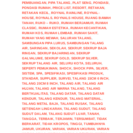
PEMBUANGAN
,
PIPA TALANG
,
PLAT SENG
,
PONDASI
,
PONDASI RUMAH
,
PRICE LIST
,
RESORT
,
RETAKAN
,
RETAKAN KECIL
,
ROYNAL RAINLINE
,
ROYNAL-
HOUSE
,
ROYNALS
,
ROYNALS HOUSE
,
RUANG BAWAH
TANAH
,
RUKO – RUKO
,
RUMAH BERJAMUR
,
RUMAH
CLASSIC
,
RUMAH ESTETIKA
,
RUMAH KECANTIKAN
,
RUMAH KOS
,
RUMAH LEMBAB
,
RUMAH SAKIT
,
RUMAH YANG MEWAH
,
SALURAN TALANG
,
SAMBUNGAN PIPA LURUS
,
SAMBUNGAN TALANG
AIR
,
SARINGAN
,
SEKOLAH
,
SEKRUP
,
SEKRUP BAJA
RINGAN
,
SEKRUP BAJARINGAN
,
SEKRUP
GALVALUME
,
SEKRUP GOLD
,
SEKRUP SILVER
,
SEKRUP TALANG AIR
,
SELURU KOTA
,
SELURUH
,
SEPERTI PEMUKIMAN
,
SHOCK
,
SHOCK PIPA
,
SILVER
,
SISTEM
,
SPA
,
SPESIFIKASI
,
SPESIFIKASI PRODUK
,
STANDAR
,
SUPPLIER
,
SURVEI
,
TALANG 15CM 6 INCH
,
TALANG 20CM 8 INCH
,
TALANG AIR
,
TALANG AIR
HUJAN
,
TALANG AIR WARNA TALANG
,
TALANG
BERTKUALITAS
,
TALANG DATAR
,
TALANG DATAR
KENDUR
,
TALANG KENDUR
,
TALANG MATERIAL
,
TALANG METAL BAJA
,
TALANG RUSAK
,
TALANG
SETENGAH LINGKARAN
,
TALANG SUDUT
,
TALANG
SUDUT DALAM
,
TALANG SUDUT LUAR
,
TANAH
,
TANGGA
,
TERBAIK
,
TERJAMIN
,
TERSUMBAT
,
TIDAK
BERKARAT
,
TIDAK KROPOS
,
TINGGI
,
TUMBUHNYA
JAMUR
,
UKURAN
,
VARIAN
,
VARIAN UKURAN
,
VARIAN