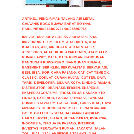
ARTIKEL
,
PENGIRIMAN TALANG AIR METAL
GALVANIS BOGOR JAWA BARAT ROYNAL
RAINLINE 081212407272 / 081255507765
021 2281 6583
,
0812 1240 7272
,
0812 5550 7765
,
0817616194
,
15 CM
,
20 CM
,
ADA HARGA
,
ADA
KUALITAS
,
AIR
,
AIR HUJAN
,
AIR MENGALIR
,
AKSESORIS
,
ALAT UKUR
,
APARTEMEN
,
ATAP
,
ATAP
RUMAH
,
AWET
,
BAJA
,
BAJA RINGAN
,
BANGUNAN
,
BANGUNAN RUKO-RUKO
,
BANGUNAN RUMAH
,
BASEMENT
,
BERIKLIM
,
BERKUALITAS
,
BERVARIASI
,
BESI
,
BISA
,
BOR
,
CARA PASANG
,
CAT
,
CAT TEMBOK
,
CLASSIC
,
COKLAT
,
CURAH HUJAN
,
CUTTER
,
DAYA
TARIK
,
DEVELOPER
,
DILUAR KOTA
,
DINDING RUMAH
,
DISTRIBUTOR
,
DRAINASE
,
EFISIEN
,
EKSPEDISI
,
EKSPEDISI COSTUME
,
EROSI
,
EROSI LANSKAP
,
EX
LINDAB
,
EXTERIOR
,
FASCIA
,
FONDASI
,
FONDASI
RUMAH
,
GALVALUM
,
GALVALUME
,
GARIS ATAP
,
GAYA
MINIMALIS
,
GEDUNG KOMERSIAL
,
GENANGAN AIR
,
GOLD
,
GUTTER SYSTEM
,
HALAMAN LANSKAP
,
HARGA
,
HOTEL
,
HUJAN
,
HUJAN DERAS
,
IDONESIA
,
INDONESIA
,
INFO JASA PASANG
,
INTERIOR
,
INVESTASI PERAWATAN RUMAH
,
JAKARTA
,
JALAN
TOL
,
JUAL
,
JUAL AKSESORIS TALANG
,
JUAL