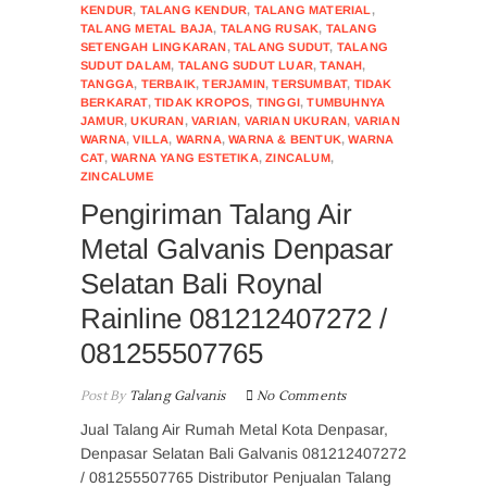
KENDUR
,
TALANG KENDUR
,
TALANG MATERIAL
,
TALANG METAL BAJA
,
TALANG RUSAK
,
TALANG
SETENGAH LINGKARAN
,
TALANG SUDUT
,
TALANG
SUDUT DALAM
,
TALANG SUDUT LUAR
,
TANAH
,
TANGGA
,
TERBAIK
,
TERJAMIN
,
TERSUMBAT
,
TIDAK
BERKARAT
,
TIDAK KROPOS
,
TINGGI
,
TUMBUHNYA
JAMUR
,
UKURAN
,
VARIAN
,
VARIAN UKURAN
,
VARIAN
WARNA
,
VILLA
,
WARNA
,
WARNA & BENTUK
,
WARNA
CAT
,
WARNA YANG ESTETIKA
,
ZINCALUM
,
ZINCALUME
Pengiriman Talang Air
Metal Galvanis Denpasar
Selatan Bali Roynal
Rainline 081212407272 /
081255507765
Post By
Talang Galvanis
No Comments
Jual Talang Air Rumah Metal Kota Denpasar,
Denpasar Selatan Bali Galvanis 081212407272
/ 081255507765 Distributor Penjualan Talang