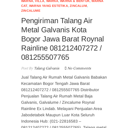
WARNA
,
VILLA
,
WARNA
,
WARNA & BENTUK
,
WARNA
CAT
,
WARNA YANG ESTETIKA
,
ZINCALUM
,
ZINCALUME
Pengiriman Talang Air
Metal Galvanis Kota
Bogor Jawa Barat Roynal
Rainline 081212407272 /
081255507765
Post By
Talang Galvanis
No Comments
Jual Talang Air Rumah Metal Galvanis Babakan
Kecamatan Bogor Tengah Jawa Barat
081212407272 / 081255507765 Distributor
Penjualan Talang Air Rumah Metal Baja
Galvanis, Galvalume / Zincalume Roynal
Rainline Ex Lindab. Melayani Penjualan Area
Jabodetabek Maupun Luar Kota Seluruh
Indonesia Hub: (021-22816583 –
081212407272 / 081255507765). Talang metal