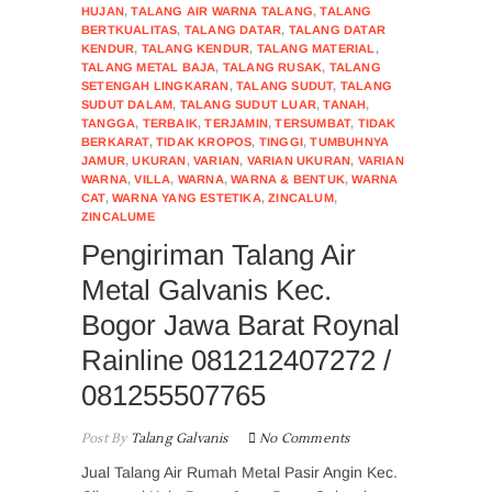
HUJAN
,
TALANG AIR WARNA TALANG
,
TALANG
BERTKUALITAS
,
TALANG DATAR
,
TALANG DATAR
KENDUR
,
TALANG KENDUR
,
TALANG MATERIAL
,
TALANG METAL BAJA
,
TALANG RUSAK
,
TALANG
SETENGAH LINGKARAN
,
TALANG SUDUT
,
TALANG
SUDUT DALAM
,
TALANG SUDUT LUAR
,
TANAH
,
TANGGA
,
TERBAIK
,
TERJAMIN
,
TERSUMBAT
,
TIDAK
BERKARAT
,
TIDAK KROPOS
,
TINGGI
,
TUMBUHNYA
JAMUR
,
UKURAN
,
VARIAN
,
VARIAN UKURAN
,
VARIAN
WARNA
,
VILLA
,
WARNA
,
WARNA & BENTUK
,
WARNA
CAT
,
WARNA YANG ESTETIKA
,
ZINCALUM
,
ZINCALUME
Pengiriman Talang Air
Metal Galvanis Kec.
Bogor Jawa Barat Roynal
Rainline 081212407272 /
081255507765
Post By
Talang Galvanis
No Comments
Jual Talang Air Rumah Metal Pasir Angin Kec.