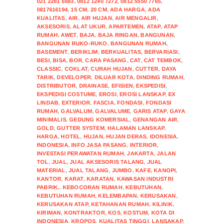
021 2281 6583
,
0812 1240 7272
,
0812 5550 7765
,
0817616194
,
15 CM
,
20 CM
,
ADA HARGA
,
ADA
KUALITAS
,
AIR
,
AIR HUJAN
,
AIR MENGALIR
,
AKSESORIS
,
ALAT UKUR
,
APARTEMEN
,
ATAP
,
ATAP
RUMAH
,
AWET
,
BAJA
,
BAJA RINGAN
,
BANGUNAN
,
BANGUNAN RUKO-RUKO
,
BANGUNAN RUMAH
,
BASEMENT
,
BERIKLIM
,
BERKUALITAS
,
BERVARIASI
,
BESI
,
BISA
,
BOR
,
CARA PASANG
,
CAT
,
CAT TEMBOK
,
CLASSIC
,
COKLAT
,
CURAH HUJAN
,
CUTTER
,
DAYA
TARIK
,
DEVELOPER
,
DILUAR KOTA
,
DINDING RUMAH
,
DISTRIBUTOR
,
DRAINASE
,
EFISIEN
,
EKSPEDISI
,
EKSPEDISI COSTUME
,
EROSI
,
EROSI LANSKAP
,
EX
LINDAB
,
EXTERIOR
,
FASCIA
,
FONDASI
,
FONDASI
RUMAH
,
GALVALUM
,
GALVALUME
,
GARIS ATAP
,
GAYA
MINIMALIS
,
GEDUNG KOMERSIAL
,
GENANGAN AIR
,
GOLD
,
GUTTER SYSTEM
,
HALAMAN LANSKAP
,
HARGA
,
HOTEL
,
HUJAN
,
HUJAN DERAS
,
IDONESIA
,
INDONESIA
,
INFO JASA PASANG
,
INTERIOR
,
INVESTASI PERAWATAN RUMAH
,
JAKARTA
,
JALAN
TOL
,
JUAL
,
JUAL AKSESORIS TALANG
,
JUAL
MATERIAL
,
JUAL TALANG
,
JUMBO
,
KAFE
,
KANOPI
,
KANTOR
,
KARAT
,
KARATAN
,
KAWASAN INDUSTRI
PABRIK.
,
KEBOCORAN RUMAH
,
KEBUTUHAN
,
KEBUTUHAN RUMAH
,
KELEMBAPAN
,
KERUSAKAN
,
KERUSAKAN ATAP
,
KETAHANAN RUMAH
,
KILINIK
,
KIRIMAN
,
KONTRAKTOR
,
KOS
,
KOSTUM
,
KOTA DI
INDONESIA
,
KROPOS
,
KUALITAS TINGGI
,
LANSAKAP
,