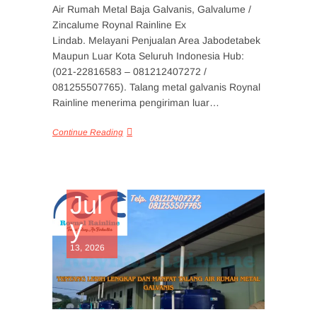
Air Rumah Metal Baja Galvanis, Galvalume /
Zincalume Roynal Rainline Ex
Lindab. Melayani Penjualan Area Jabodetabek
Maupun Luar Kota Seluruh Indonesia Hub:
(021-22816583 – 081212407272 /
081255507765). Talang metal galvanis Roynal
Rainline menerima pengiriman luar…
Continue Reading
Jul
y
13, 2026