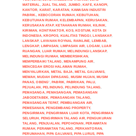
MATERIAL
,
JUAL TALANG
,
JUMBO
,
KAFE
,
KANOPI
,
KANTOR
,
KARAT
,
KARATAN
,
KAWASAN INDUSTRI
PABRIK.
,
KEBOCORAN RUMAH
,
KEBUTUHAN
,
KEBUTUHAN RUMAH
,
KELEMBAPAN
,
KERUSAKAN
,
KERUSAKAN ATAP
,
KETAHANAN RUMAH
,
KILINIK
,
KIRIMAN
,
KONTRAKTOR
,
KOS
,
KOSTUM
,
KOTA DI
INDONESIA
,
KROPOS
,
KUALITAS TINGGI
,
LANSAKAP
,
LANSKAP
,
LAYANAN ROYNAL RAINLINE
,
LEMBAB
,
LENGKAP
,
LIMPASAN
,
LIMPASAN AIR
,
LOGAM
,
LUAR
RUANGAN
,
LUAR RUMAH
,
MELINDUNGI LANSKAP
,
MELINDUNGI RUMAH
,
MEMBERSIHKAN
,
MEMPERBAIKI TALANG
,
MENAMPUNG AIR
,
MENCEGAH EROSI HALAMAN RUMAH
,
MENYALURKAN
,
METAL BAJA
,
METAL GALVANIS
,
MEWAH
,
MUDAH DIPASANG
,
MUSIM HUJAN
,
MUSIM
PANAS
,
OBENG'
,
PABRIK
,
PABRIKAN
,
PALU
,
PEJUALAN
,
PELINDUNG
,
PELINDUNG TALANG
,
PEMASANGA
,
PEMASANGAN
,
PEMASANGAN
JABODETABEK
,
PEMASANGAN TALANG
,
PEMASANGAN TEPAT
,
PEMBUANGAN AIR
,
PEMESANAN
,
PENGEMBANG PROPERTY
,
PENGIRIMAN
,
PENGIRIMAN LUAR KOTA
,
PENGIRIMAN
SELURUH
,
PENGIRIMAN TALANG AIR
,
PENGUKURAN
TALANG
,
PENJUALAN
,
PEPOHONAN
,
PERAWATAN
RUMAH
,
PERAWATAN TALANG
,
PERKANTORAN
,
PERUMAHAN
,
PIPA GALVANIS
,
PIPA LURUS
,
PIPA