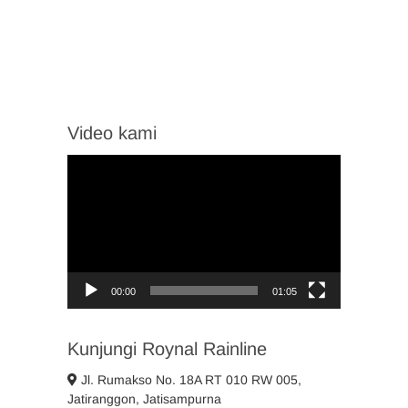
Video kami
Video
Player
00:00
01:05
Kunjungi Roynal Rainline
Jl. Rumakso No. 18A RT 010 RW 005,
Jatiranggon, Jatisampurna