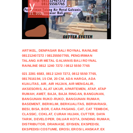
y
21, 2026
ARTIKEL
,
DENPASAR BALI ROYNAL RAINLINE
081212407272 / 081255507765
,
PENGIRIMAN
TALANG AIR METAL GALVANIS BALI ROYNAL
RAINLINE 0812 1240 7272 / 0812 5550 7765
021 2281 6583
,
0812 1240 7272
,
0812 5550 7765
,
0817616194
,
15 CM
,
20 CM
,
ADA HARGA
,
ADA
KUALITAS
,
AIR
,
AIR HUJAN
,
AIR MENGALIR
,
AKSESORIS
,
ALAT UKUR
,
APARTEMEN
,
ATAP
,
ATAP
RUMAH
,
AWET
,
BAJA
,
BAJA RINGAN
,
BANGUNAN
,
BANGUNAN RUKO-RUKO
,
BANGUNAN RUMAH
,
BASEMENT
,
BERIKLIM
,
BERKUALITAS
,
BERVARIASI
,
BESI
,
BISA
,
BOR
,
CARA PASANG
,
CAT
,
CAT TEMBOK
,
CLASSIC
,
COKLAT
,
CURAH HUJAN
,
CUTTER
,
DAYA
TARIK
,
DEVELOPER
,
DILUAR KOTA
,
DINDING RUMAH
,
DISTRIBUTOR
,
DRAINASE
,
EFISIEN
,
EKSPEDISI
,
EKSPEDISI COSTUME
,
EROSI
,
EROSI LANSKAP
,
EX