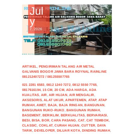
Jul
y
7, 2026
ARTIKEL
,
PENGIRIMAN TALANG AIR METAL
GALVANIS BOGOR JAWA BARA ROYNAL RAINLINE
081212407272 / 081255507765
021 2281 6583
,
0812 1240 7272
,
0812 5550 7765
,
0817616194
,
15 CM
,
20 CM
,
ADA HARGA
,
ADA
KUALITAS
,
AIR
,
AIR HUJAN
,
AIR MENGALIR
,
AKSESORIS
,
ALAT UKUR
,
APARTEMEN
,
ATAP
,
ATAP
RUMAH
,
AWET
,
BAJA
,
BAJA RINGAN
,
BANGUNAN
,
BANGUNAN RUKO-RUKO
,
BANGUNAN RUMAH
,
BASEMENT
,
BERIKLIM
,
BERKUALITAS
,
BERVARIASI
,
BESI
,
BISA
,
BOR
,
CARA PASANG
,
CAT
,
CAT TEMBOK
,
CLASSIC
,
COKLAT
,
CURAH HUJAN
,
CUTTER
,
DAYA
TARIK
,
DEVELOPER
,
DILUAR KOTA
,
DINDING RUMAH
,