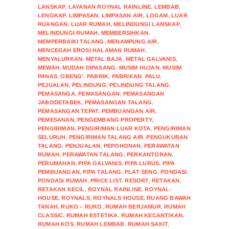
LANSKAP
,
LAYANAN ROYNAL RAINLINE
,
LEMBAB
,
LENGKAP
,
LIMPASAN
,
LIMPASAN AIR
,
LOGAM
,
LUAR
RUANGAN
,
LUAR RUMAH
,
MELINDUNGI LANSKAP
,
MELINDUNGI RUMAH
,
MEMBERSIHKAN
,
MEMPERBAIKI TALANG
,
MENAMPUNG AIR
,
MENCEGAH EROSI HALAMAN RUMAH
,
MENYALURKAN
,
METAL BAJA
,
METAL GALVANIS
,
MEWAH
,
MUDAH DIPASANG
,
MUSIM HUJAN
,
MUSIM
PANAS
,
OBENG'
,
PABRIK
,
PABRIKAN
,
PALU
,
PEJUALAN
,
PELINDUNG
,
PELINDUNG TALANG
,
PEMASANGA
,
PEMASANGAN
,
PEMASANGAN
JABODETABEK
,
PEMASANGAN TALANG
,
PEMASANGAN TEPAT
,
PEMBUANGAN AIR
,
PEMESANAN
,
PENGEMBANG PROPERTY
,
PENGIRIMAN
,
PENGIRIMAN LUAR KOTA
,
PENGIRIMAN
SELURUH
,
PENGIRIMAN TALANG AIR
,
PENGUKURAN
TALANG
,
PENJUALAN
,
PEPOHONAN
,
PERAWATAN
RUMAH
,
PERAWATAN TALANG
,
PERKANTORAN
,
PERUMAHAN
,
PIPA GALVANIS
,
PIPA LURUS
,
PIPA
PEMBUANGAN
,
PIPA TALANG
,
PLAT SENG
,
PONDASI
,
PONDASI RUMAH
,
PRICE LIST
,
RESORT
,
RETAKAN
,
RETAKAN KECIL
,
ROYNAL RAINLINE
,
ROYNAL-
HOUSE
,
ROYNALS
,
ROYNALS HOUSE
,
RUANG BAWAH
TANAH
,
RUKO – RUKO
,
RUMAH BERJAMUR
,
RUMAH
CLASSIC
,
RUMAH ESTETIKA
,
RUMAH KECANTIKAN
,
RUMAH KOS
,
RUMAH LEMBAB
,
RUMAH SAKIT
,