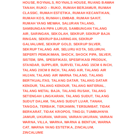
HOUSE
,
ROYNALS
,
ROYNALS HOUSE
,
RUANG BAWAH
TANAH
,
RUKO – RUKO
,
RUMAH BERJAMUR
,
RUMAH
CLASSIC
,
RUMAH ESTETIKA
,
RUMAH KECANTIKAN
,
RUMAH KOS
,
RUMAH LEMBAB
,
RUMAH SAKIT
,
RUMAH YANG MEWAH
,
SALURAN TALANG
,
SAMBUNGAN PIPA LURUS
,
SAMBUNGAN TALANG
AIR
,
SARINGAN
,
SEKOLAH
,
SEKRUP
,
SEKRUP BAJA
RINGAN
,
SEKRUP BAJARINGAN
,
SEKRUP
GALVALUME
,
SEKRUP GOLD
,
SEKRUP SILVER
,
SEKRUP TALANG AIR
,
SELURU KOTA
,
SELURUH
,
SEPERTI PEMUKIMAN
,
SHOCK
,
SHOCK PIPA
,
SILVER
,
SISTEM
,
SPA
,
SPESIFIKASI
,
SPESIFIKASI PRODUK
,
STANDAR
,
SUPPLIER
,
SURVEI
,
TALANG 15CM 6 INCH
,
TALANG 20CM 8 INCH
,
TALANG AIR
,
TALANG AIR
HUJAN
,
TALANG AIR WARNA TALANG
,
TALANG
BERTKUALITAS
,
TALANG DATAR
,
TALANG DATAR
KENDUR
,
TALANG KENDUR
,
TALANG MATERIAL
,
TALANG METAL BAJA
,
TALANG RUSAK
,
TALANG
SETENGAH LINGKARAN
,
TALANG SUDUT
,
TALANG
SUDUT DALAM
,
TALANG SUDUT LUAR
,
TANAH
,
TANGGA
,
TERBAIK
,
TERJAMIN
,
TERSUMBAT
,
TIDAK
BERKARAT
,
TIDAK KROPOS
,
TINGGI
,
TUMBUHNYA
JAMUR
,
UKURAN
,
VARIAN
,
VARIAN UKURAN
,
VARIAN
WARNA
,
VILLA
,
WARNA
,
WARNA & BENTUK
,
WARNA
CAT
,
WARNA YANG ESTETIKA
,
ZINCALUM
,
ZINCALUME