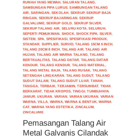
RUMAH YANG MEWAH
,
SALURAN TALANG
,
SAMBUNGAN PIPA LURUS
,
SAMBUNGAN TALANG
AIR
,
SARINGAN
,
SEKOLAH
,
SEKRUP
,
SEKRUP BAJA
RINGAN
,
SEKRUP BAJARINGAN
,
SEKRUP
GALVALUME
,
SEKRUP GOLD
,
SEKRUP SILVER
,
SEKRUP TALANG AIR
,
SELURU KOTA
,
SELURUH
,
SEPERTI PEMUKIMAN
,
SHOCK
,
SHOCK PIPA
,
SILVER
,
SISTEM
,
SPA
,
SPESIFIKASI
,
SPESIFIKASI PRODUK
,
STANDAR
,
SUPPLIER
,
SURVEI
,
TALANG 15CM 6 INCH
,
TALANG 20CM 8 INCH
,
TALANG AIR
,
TALANG AIR
HUJAN
,
TALANG AIR WARNA TALANG
,
TALANG
BERTKUALITAS
,
TALANG DATAR
,
TALANG DATAR
KENDUR
,
TALANG KENDUR
,
TALANG MATERIAL
,
TALANG METAL BAJA
,
TALANG RUSAK
,
TALANG
SETENGAH LINGKARAN
,
TALANG SUDUT
,
TALANG
SUDUT DALAM
,
TALANG SUDUT LUAR
,
TANAH
,
TANGGA
,
TERBAIK
,
TERJAMIN
,
TERSUMBAT
,
TIDAK
BERKARAT
,
TIDAK KROPOS
,
TINGGI
,
TUMBUHNYA
JAMUR
,
UKURAN
,
VARIAN
,
VARIAN UKURAN
,
VARIAN
WARNA
,
VILLA
,
WARNA
,
WARNA & BENTUK
,
WARNA
CAT
,
WARNA YANG ESTETIKA
,
ZINCALUM
,
ZINCALUME
Pemasangan Talang Air
Metal Galvanis Cilandak