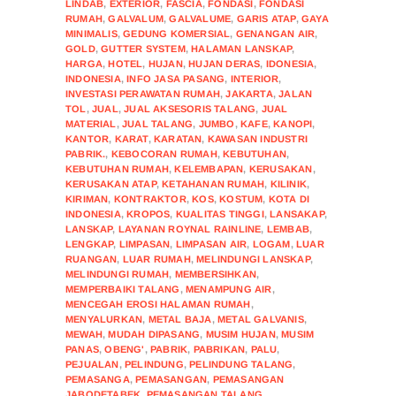
LINDAB
,
EXTERIOR
,
FASCIA
,
FONDASI
,
FONDASI
RUMAH
,
GALVALUM
,
GALVALUME
,
GARIS ATAP
,
GAYA
MINIMALIS
,
GEDUNG KOMERSIAL
,
GENANGAN AIR
,
GOLD
,
GUTTER SYSTEM
,
HALAMAN LANSKAP
,
HARGA
,
HOTEL
,
HUJAN
,
HUJAN DERAS
,
IDONESIA
,
INDONESIA
,
INFO JASA PASANG
,
INTERIOR
,
INVESTASI PERAWATAN RUMAH
,
JAKARTA
,
JALAN
TOL
,
JUAL
,
JUAL AKSESORIS TALANG
,
JUAL
MATERIAL
,
JUAL TALANG
,
JUMBO
,
KAFE
,
KANOPI
,
KANTOR
,
KARAT
,
KARATAN
,
KAWASAN INDUSTRI
PABRIK.
,
KEBOCORAN RUMAH
,
KEBUTUHAN
,
KEBUTUHAN RUMAH
,
KELEMBAPAN
,
KERUSAKAN
,
KERUSAKAN ATAP
,
KETAHANAN RUMAH
,
KILINIK
,
KIRIMAN
,
KONTRAKTOR
,
KOS
,
KOSTUM
,
KOTA DI
INDONESIA
,
KROPOS
,
KUALITAS TINGGI
,
LANSAKAP
,
LANSKAP
,
LAYANAN ROYNAL RAINLINE
,
LEMBAB
,
LENGKAP
,
LIMPASAN
,
LIMPASAN AIR
,
LOGAM
,
LUAR
RUANGAN
,
LUAR RUMAH
,
MELINDUNGI LANSKAP
,
MELINDUNGI RUMAH
,
MEMBERSIHKAN
,
MEMPERBAIKI TALANG
,
MENAMPUNG AIR
,
MENCEGAH EROSI HALAMAN RUMAH
,
MENYALURKAN
,
METAL BAJA
,
METAL GALVANIS
,
MEWAH
,
MUDAH DIPASANG
,
MUSIM HUJAN
,
MUSIM
PANAS
,
OBENG'
,
PABRIK
,
PABRIKAN
,
PALU
,
PEJUALAN
,
PELINDUNG
,
PELINDUNG TALANG
,
PEMASANGA
,
PEMASANGAN
,
PEMASANGAN
JABODETABEK
,
PEMASANGAN TALANG
,