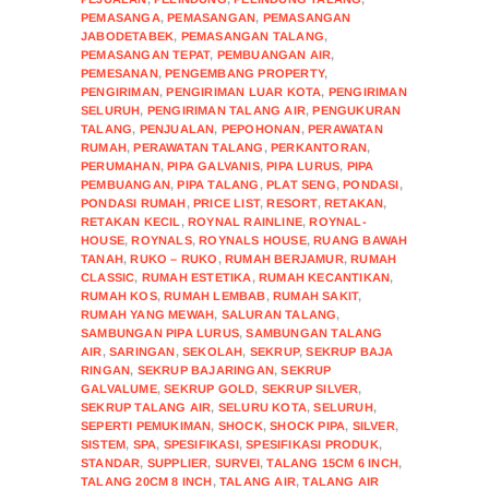
PEMASANGA
,
PEMASANGAN
,
PEMASANGAN
JABODETABEK
,
PEMASANGAN TALANG
,
PEMASANGAN TEPAT
,
PEMBUANGAN AIR
,
PEMESANAN
,
PENGEMBANG PROPERTY
,
PENGIRIMAN
,
PENGIRIMAN LUAR KOTA
,
PENGIRIMAN
SELURUH
,
PENGIRIMAN TALANG AIR
,
PENGUKURAN
TALANG
,
PENJUALAN
,
PEPOHONAN
,
PERAWATAN
RUMAH
,
PERAWATAN TALANG
,
PERKANTORAN
,
PERUMAHAN
,
PIPA GALVANIS
,
PIPA LURUS
,
PIPA
PEMBUANGAN
,
PIPA TALANG
,
PLAT SENG
,
PONDASI
,
PONDASI RUMAH
,
PRICE LIST
,
RESORT
,
RETAKAN
,
RETAKAN KECIL
,
ROYNAL RAINLINE
,
ROYNAL-
HOUSE
,
ROYNALS
,
ROYNALS HOUSE
,
RUANG BAWAH
TANAH
,
RUKO – RUKO
,
RUMAH BERJAMUR
,
RUMAH
CLASSIC
,
RUMAH ESTETIKA
,
RUMAH KECANTIKAN
,
RUMAH KOS
,
RUMAH LEMBAB
,
RUMAH SAKIT
,
RUMAH YANG MEWAH
,
SALURAN TALANG
,
SAMBUNGAN PIPA LURUS
,
SAMBUNGAN TALANG
AIR
,
SARINGAN
,
SEKOLAH
,
SEKRUP
,
SEKRUP BAJA
RINGAN
,
SEKRUP BAJARINGAN
,
SEKRUP
GALVALUME
,
SEKRUP GOLD
,
SEKRUP SILVER
,
SEKRUP TALANG AIR
,
SELURU KOTA
,
SELURUH
,
SEPERTI PEMUKIMAN
,
SHOCK
,
SHOCK PIPA
,
SILVER
,
SISTEM
,
SPA
,
SPESIFIKASI
,
SPESIFIKASI PRODUK
,
STANDAR
,
SUPPLIER
,
SURVEI
,
TALANG 15CM 6 INCH
,
TALANG 20CM 8 INCH
,
TALANG AIR
,
TALANG AIR