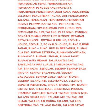
PEMASANGAN TEPAT
,
PEMBUANGAN AIR
,
PEMESANAN
,
PENGEMBANG PROPERTY
,
PENGIRIMAN
,
PENGIRIMAN LUAR KOTA
,
PENGIRIMAN
SELURUH
,
PENGIRIMAN TALANG AIR
,
PENGUKURAN
TALANG
,
PENJUALAN
,
PEPOHONAN
,
PERAWATAN
RUMAH
,
PERAWATAN TALANG
,
PERKANTORAN
,
PERUMAHAN
,
PIPA GALVANIS
,
PIPA LURUS
,
PIPA
PEMBUANGAN
,
PIPA TALANG
,
PLAT SENG
,
PONDASI
,
PONDASI RUMAH
,
PRICE LIST
,
RESORT
,
RETAKAN
,
RETAKAN KECIL
,
ROYNAL RAINLINE
,
ROYNAL-
HOUSE
,
ROYNALS
,
ROYNALS HOUSE
,
RUANG BAWAH
TANAH
,
RUKO – RUKO
,
RUMAH BERJAMUR
,
RUMAH
CLASSIC
,
RUMAH ESTETIKA
,
RUMAH KECANTIKAN
,
RUMAH KOS
,
RUMAH LEMBAB
,
RUMAH SAKIT
,
RUMAH YANG MEWAH
,
SALURAN TALANG
,
SAMBUNGAN PIPA LURUS
,
SAMBUNGAN TALANG
AIR
,
SARINGAN
,
SEKOLAH
,
SEKRUP
,
SEKRUP BAJA
RINGAN
,
SEKRUP BAJARINGAN
,
SEKRUP
GALVALUME
,
SEKRUP GOLD
,
SEKRUP SILVER
,
SEKRUP TALANG AIR
,
SELURU KOTA
,
SELURUH
,
SEPERTI PEMUKIMAN
,
SHOCK
,
SHOCK PIPA
,
SILVER
,
SISTEM
,
SPA
,
SPESIFIKASI
,
SPESIFIKASI PRODUK
,
STANDAR
,
SUPPLIER
,
SURVEI
,
TALANG 15CM 6 INCH
,
TALANG 20CM 8 INCH
,
TALANG AIR
,
TALANG AIR
HUJAN
,
TALANG AIR WARNA TALANG
,
TALANG
BERTKUALITAS
,
TALANG DATAR
,
TALANG DATAR