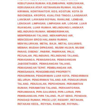
KEBUTUHAN RUMAH
,
KELEMBAPAN
,
KERUSAKAN
,
KERUSAKAN ATAP
,
KETAHANAN RUMAH
,
KILINIK
,
KIRIMAN
,
KONTRAKTOR
,
KOS
,
KOSTUM
,
KOTA DI
INDONESIA
,
KROPOS
,
KUALITAS TINGGI
,
LANSAKAP
,
LANSKAP
,
LAYANAN ROYNAL RAINLINE
,
LEMBAB
,
LENGKAP
,
LIMPASAN
,
LIMPASAN AIR
,
LOGAM
,
LUAR
RUANGAN
,
LUAR RUMAH
,
MELINDUNGI LANSKAP
,
MELINDUNGI RUMAH
,
MEMBERSIHKAN
,
MEMPERBAIKI TALANG
,
MENAMPUNG AIR
,
MENCEGAH EROSI HALAMAN RUMAH
,
MENYALURKAN
,
METAL BAJA
,
METAL GALVANIS
,
MEWAH
,
MUDAH DIPASANG
,
MUSIM HUJAN
,
MUSIM
PANAS
,
OBENG'
,
PABRIK
,
PABRIKAN
,
PALU
,
PEJUALAN
,
PELINDUNG
,
PELINDUNG TALANG
,
PEMASANGA
,
PEMASANGAN
,
PEMASANGAN
JABODETABEK
,
PEMASANGAN TALANG
,
PEMASANGAN TEPAT
,
PEMBUANGAN AIR
,
PEMESANAN
,
PENGEMBANG PROPERTY
,
PENGIRIMAN
,
PENGIRIMAN LUAR KOTA
,
PENGIRIMAN
SELURUH
,
PENGIRIMAN TALANG AIR
,
PENGUKURAN
TALANG
,
PENJUALAN
,
PEPOHONAN
,
PERAWATAN
RUMAH
,
PERAWATAN TALANG
,
PERKANTORAN
,
PERUMAHAN
,
PIPA GALVANIS
,
PIPA LURUS
,
PIPA
PEMBUANGAN
,
PIPA TALANG
,
PLAT SENG
,
PONDASI
,
PONDASI RUMAH
,
PRICE LIST
,
RESORT
,
RETAKAN
,
RETAKAN KECIL
,
ROYNAL RAINLINE
,
ROYNAL-