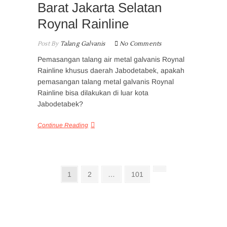
Barat Jakarta Selatan
Roynal Rainline
Post By
Talang Galvanis
No Comments
Pemasangan talang air metal galvanis Roynal
Rainline khusus daerah Jabodetabek, apakah
pemasangan talang metal galvanis Roynal
Rainline bisa dilakukan di luar kota
Jabodetabek?
Continue Reading
Posts
Page
Page
Page
Next
1
2
…
101
page
pagination