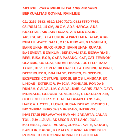
ARTIKEL
,
CARA MEMILIH TALANG AIR YANG
BERKUALITAS ROYNAL RAINLINE
021 2281 6583
,
0812 1240 7272
,
0812 5550 7765
,
0817616194
,
15 CM
,
20 CM
,
ADA HARGA
,
ADA
KUALITAS
,
AIR
,
AIR HUJAN
,
AIR MENGALIR
,
AKSESORIS
,
ALAT UKUR
,
APARTEMEN
,
ATAP
,
ATAP
RUMAH
,
AWET
,
BAJA
,
BAJA RINGAN
,
BANGUNAN
,
BANGUNAN RUKO-RUKO
,
BANGUNAN RUMAH
,
BASEMENT
,
BERIKLIM
,
BERKUALITAS
,
BERVARIASI
,
BESI
,
BISA
,
BOR
,
CARA PASANG
,
CAT
,
CAT TEMBOK
,
CLASSIC
,
COKLAT
,
CURAH HUJAN
,
CUTTER
,
DAYA
TARIK
,
DEVELOPER
,
DILUAR KOTA
,
DINDING RUMAH
,
DISTRIBUTOR
,
DRAINASE
,
EFISIEN
,
EKSPEDISI
,
EKSPEDISI COSTUME
,
EROSI
,
EROSI LANSKAP
,
EX
LINDAB
,
EXTERIOR
,
FASCIA
,
FONDASI
,
FONDASI
RUMAH
,
GALVALUM
,
GALVALUME
,
GARIS ATAP
,
GAYA
MINIMALIS
,
GEDUNG KOMERSIAL
,
GENANGAN AIR
,
GOLD
,
GUTTER SYSTEM
,
HALAMAN LANSKAP
,
HARGA
,
HOTEL
,
HUJAN
,
HUJAN DERAS
,
IDONESIA
,
INDONESIA
,
INFO JASA PASANG
,
INTERIOR
,
INVESTASI PERAWATAN RUMAH
,
JAKARTA
,
JALAN
TOL
,
JUAL
,
JUAL AKSESORIS TALANG
,
JUAL
MATERIAL
,
JUAL TALANG
,
JUMBO
,
KAFE
,
KANOPI
,
KANTOR
,
KARAT
,
KARATAN
,
KAWASAN INDUSTRI
PABRIK.
,
KEBOCORAN RUMAH
,
KEBUTUHAN
,