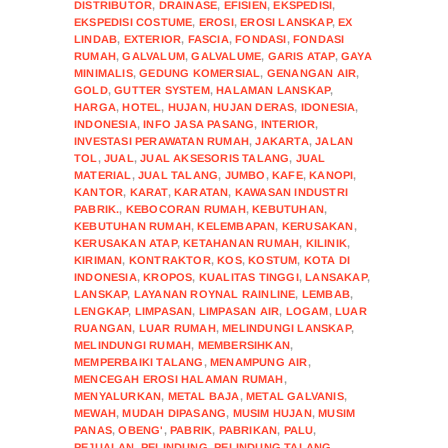
DISTRIBUTOR
,
DRAINASE
,
EFISIEN
,
EKSPEDISI
,
EKSPEDISI COSTUME
,
EROSI
,
EROSI LANSKAP
,
EX
LINDAB
,
EXTERIOR
,
FASCIA
,
FONDASI
,
FONDASI
RUMAH
,
GALVALUM
,
GALVALUME
,
GARIS ATAP
,
GAYA
MINIMALIS
,
GEDUNG KOMERSIAL
,
GENANGAN AIR
,
GOLD
,
GUTTER SYSTEM
,
HALAMAN LANSKAP
,
HARGA
,
HOTEL
,
HUJAN
,
HUJAN DERAS
,
IDONESIA
,
INDONESIA
,
INFO JASA PASANG
,
INTERIOR
,
INVESTASI PERAWATAN RUMAH
,
JAKARTA
,
JALAN
TOL
,
JUAL
,
JUAL AKSESORIS TALANG
,
JUAL
MATERIAL
,
JUAL TALANG
,
JUMBO
,
KAFE
,
KANOPI
,
KANTOR
,
KARAT
,
KARATAN
,
KAWASAN INDUSTRI
PABRIK.
,
KEBOCORAN RUMAH
,
KEBUTUHAN
,
KEBUTUHAN RUMAH
,
KELEMBAPAN
,
KERUSAKAN
,
KERUSAKAN ATAP
,
KETAHANAN RUMAH
,
KILINIK
,
KIRIMAN
,
KONTRAKTOR
,
KOS
,
KOSTUM
,
KOTA DI
INDONESIA
,
KROPOS
,
KUALITAS TINGGI
,
LANSAKAP
,
LANSKAP
,
LAYANAN ROYNAL RAINLINE
,
LEMBAB
,
LENGKAP
,
LIMPASAN
,
LIMPASAN AIR
,
LOGAM
,
LUAR
RUANGAN
,
LUAR RUMAH
,
MELINDUNGI LANSKAP
,
MELINDUNGI RUMAH
,
MEMBERSIHKAN
,
MEMPERBAIKI TALANG
,
MENAMPUNG AIR
,
MENCEGAH EROSI HALAMAN RUMAH
,
MENYALURKAN
,
METAL BAJA
,
METAL GALVANIS
,
MEWAH
,
MUDAH DIPASANG
,
MUSIM HUJAN
,
MUSIM
PANAS
,
OBENG'
,
PABRIK
,
PABRIKAN
,
PALU
,
PEJUALAN
,
PELINDUNG
,
PELINDUNG TALANG
,