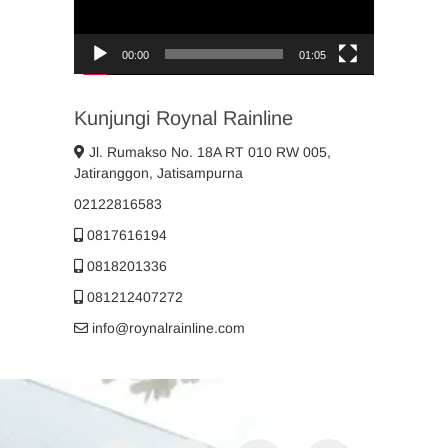
00:00
01:05
Kunjungi Roynal Rainline
Jl. Rumakso No. 18A RT 010 RW 005,
Jatiranggon, Jatisampurna
02122816583
0817616194
0818201336
081212407272
info@roynalrainline.com