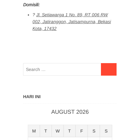
Domisili:
?
Jl. Setiawarga 1 No. 89, RT 006 RW
002, Jatiranggon, Jatisampurna, Bekasi
Kota, 17432
HARI INI
AUGUST 2026
M
T
W
T
F
S
S