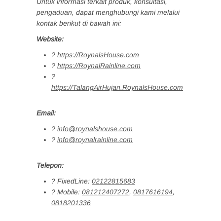
Untuk informasi terkait produk, konsultasi,
pengaduan, dapat menghubungi kami melalui
kontak berikut di bawah ini:
Website:
?
https://RoynalsHouse.com
?
https://RoynalRainline.com
?
https://TalangAirHujan.RoynalsHouse.com
Email:
?
info@roynalshouse.com
?
info@roynalrainline.com
Telepon:
?
FixedLine:
02122815683
?
Mobile:
081212407272
,
0817616194
,
0818201336