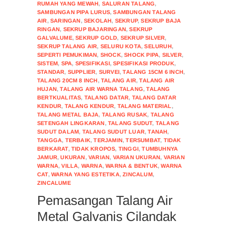
RUMAH YANG MEWAH
,
SALURAN TALANG
,
SAMBUNGAN PIPA LURUS
,
SAMBUNGAN TALANG
AIR
,
SARINGAN
,
SEKOLAH
,
SEKRUP
,
SEKRUP BAJA
RINGAN
,
SEKRUP BAJARINGAN
,
SEKRUP
GALVALUME
,
SEKRUP GOLD
,
SEKRUP SILVER
,
SEKRUP TALANG AIR
,
SELURU KOTA
,
SELURUH
,
SEPERTI PEMUKIMAN
,
SHOCK
,
SHOCK PIPA
,
SILVER
,
SISTEM
,
SPA
,
SPESIFIKASI
,
SPESIFIKASI PRODUK
,
STANDAR
,
SUPPLIER
,
SURVEI
,
TALANG 15CM 6 INCH
,
TALANG 20CM 8 INCH
,
TALANG AIR
,
TALANG AIR
HUJAN
,
TALANG AIR WARNA TALANG
,
TALANG
BERTKUALITAS
,
TALANG DATAR
,
TALANG DATAR
KENDUR
,
TALANG KENDUR
,
TALANG MATERIAL
,
TALANG METAL BAJA
,
TALANG RUSAK
,
TALANG
SETENGAH LINGKARAN
,
TALANG SUDUT
,
TALANG
SUDUT DALAM
,
TALANG SUDUT LUAR
,
TANAH
,
TANGGA
,
TERBAIK
,
TERJAMIN
,
TERSUMBAT
,
TIDAK
BERKARAT
,
TIDAK KROPOS
,
TINGGI
,
TUMBUHNYA
JAMUR
,
UKURAN
,
VARIAN
,
VARIAN UKURAN
,
VARIAN
WARNA
,
VILLA
,
WARNA
,
WARNA & BENTUK
,
WARNA
CAT
,
WARNA YANG ESTETIKA
,
ZINCALUM
,
ZINCALUME
Pemasangan Talang Air
Metal Galvanis Cilandak