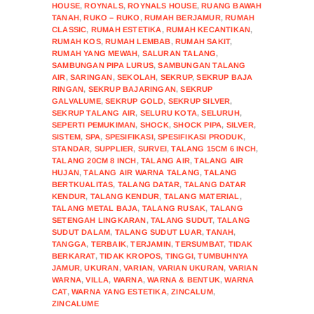
HOUSE
,
ROYNALS
,
ROYNALS HOUSE
,
RUANG BAWAH
TANAH
,
RUKO – RUKO
,
RUMAH BERJAMUR
,
RUMAH
CLASSIC
,
RUMAH ESTETIKA
,
RUMAH KECANTIKAN
,
RUMAH KOS
,
RUMAH LEMBAB
,
RUMAH SAKIT
,
RUMAH YANG MEWAH
,
SALURAN TALANG
,
SAMBUNGAN PIPA LURUS
,
SAMBUNGAN TALANG
AIR
,
SARINGAN
,
SEKOLAH
,
SEKRUP
,
SEKRUP BAJA
RINGAN
,
SEKRUP BAJARINGAN
,
SEKRUP
GALVALUME
,
SEKRUP GOLD
,
SEKRUP SILVER
,
SEKRUP TALANG AIR
,
SELURU KOTA
,
SELURUH
,
SEPERTI PEMUKIMAN
,
SHOCK
,
SHOCK PIPA
,
SILVER
,
SISTEM
,
SPA
,
SPESIFIKASI
,
SPESIFIKASI PRODUK
,
STANDAR
,
SUPPLIER
,
SURVEI
,
TALANG 15CM 6 INCH
,
TALANG 20CM 8 INCH
,
TALANG AIR
,
TALANG AIR
HUJAN
,
TALANG AIR WARNA TALANG
,
TALANG
BERTKUALITAS
,
TALANG DATAR
,
TALANG DATAR
KENDUR
,
TALANG KENDUR
,
TALANG MATERIAL
,
TALANG METAL BAJA
,
TALANG RUSAK
,
TALANG
SETENGAH LINGKARAN
,
TALANG SUDUT
,
TALANG
SUDUT DALAM
,
TALANG SUDUT LUAR
,
TANAH
,
TANGGA
,
TERBAIK
,
TERJAMIN
,
TERSUMBAT
,
TIDAK
BERKARAT
,
TIDAK KROPOS
,
TINGGI
,
TUMBUHNYA
JAMUR
,
UKURAN
,
VARIAN
,
VARIAN UKURAN
,
VARIAN
WARNA
,
VILLA
,
WARNA
,
WARNA & BENTUK
,
WARNA
CAT
,
WARNA YANG ESTETIKA
,
ZINCALUM
,
ZINCALUME