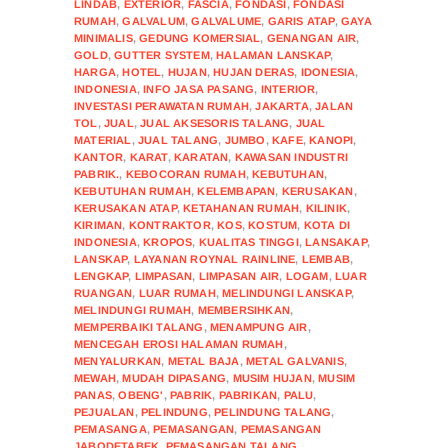
LINDAB
,
EXTERIOR
,
FASCIA
,
FONDASI
,
FONDASI
RUMAH
,
GALVALUM
,
GALVALUME
,
GARIS ATAP
,
GAYA
MINIMALIS
,
GEDUNG KOMERSIAL
,
GENANGAN AIR
,
GOLD
,
GUTTER SYSTEM
,
HALAMAN LANSKAP
,
HARGA
,
HOTEL
,
HUJAN
,
HUJAN DERAS
,
IDONESIA
,
INDONESIA
,
INFO JASA PASANG
,
INTERIOR
,
INVESTASI PERAWATAN RUMAH
,
JAKARTA
,
JALAN
TOL
,
JUAL
,
JUAL AKSESORIS TALANG
,
JUAL
MATERIAL
,
JUAL TALANG
,
JUMBO
,
KAFE
,
KANOPI
,
KANTOR
,
KARAT
,
KARATAN
,
KAWASAN INDUSTRI
PABRIK.
,
KEBOCORAN RUMAH
,
KEBUTUHAN
,
KEBUTUHAN RUMAH
,
KELEMBAPAN
,
KERUSAKAN
,
KERUSAKAN ATAP
,
KETAHANAN RUMAH
,
KILINIK
,
KIRIMAN
,
KONTRAKTOR
,
KOS
,
KOSTUM
,
KOTA DI
INDONESIA
,
KROPOS
,
KUALITAS TINGGI
,
LANSAKAP
,
LANSKAP
,
LAYANAN ROYNAL RAINLINE
,
LEMBAB
,
LENGKAP
,
LIMPASAN
,
LIMPASAN AIR
,
LOGAM
,
LUAR
RUANGAN
,
LUAR RUMAH
,
MELINDUNGI LANSKAP
,
MELINDUNGI RUMAH
,
MEMBERSIHKAN
,
MEMPERBAIKI TALANG
,
MENAMPUNG AIR
,
MENCEGAH EROSI HALAMAN RUMAH
,
MENYALURKAN
,
METAL BAJA
,
METAL GALVANIS
,
MEWAH
,
MUDAH DIPASANG
,
MUSIM HUJAN
,
MUSIM
PANAS
,
OBENG'
,
PABRIK
,
PABRIKAN
,
PALU
,
PEJUALAN
,
PELINDUNG
,
PELINDUNG TALANG
,
PEMASANGA
,
PEMASANGAN
,
PEMASANGAN
JABODETABEK
,
PEMASANGAN TALANG
,