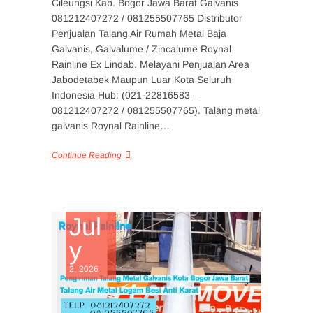
Cileungsi Kab. Bogor Jawa Barat Galvanis
081212407272 / 081255507765 Distributor
Penjualan Talang Air Rumah Metal Baja
Galvanis, Galvalume / Zincalume Roynal
Rainline Ex Lindab. Melayani Penjualan Area
Jabodetabek Maupun Luar Kota Seluruh
Indonesia Hub: (021-22816583 –
081212407272 / 081255507765). Talang metal
galvanis Roynal Rainline…
Continue Reading
Jul
y
2, 2026