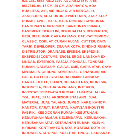
021 2281 6583
,
0812 1240 7272
,
0812 5550 7765
,
0817616194
,
15 CM
,
20 CM
,
ADA HARGA
,
ADA
KUALITAS
,
AIR
,
AIR HUJAN
,
AIR MENGALIR
,
AKSESORIS
,
ALAT UKUR
,
APARTEMEN
,
ATAP
,
ATAP
RUMAH
,
AWET
,
BAJA
,
BAJA RINGAN
,
BANGUNAN
,
BANGUNAN RUKO-RUKO
,
BANGUNAN RUMAH
,
BASEMENT
,
BERIKLIM
,
BERKUALITAS
,
BERVARIASI
,
BESI
,
BISA
,
BOR
,
CARA PASANG
,
CAT
,
CAT TEMBOK
,
CLASSIC
,
COKLAT
,
CURAH HUJAN
,
CUTTER
,
DAYA
TARIK
,
DEVELOPER
,
DILUAR KOTA
,
DINDING RUMAH
,
DISTRIBUTOR
,
DRAINASE
,
EFISIEN
,
EKSPEDISI
,
EKSPEDISI COSTUME
,
EROSI
,
EROSI LANSKAP
,
EX
LINDAB
,
EXTERIOR
,
FASCIA
,
FONDASI
,
FONDASI
RUMAH
,
GALVALUM
,
GALVALUME
,
GARIS ATAP
,
GAYA
MINIMALIS
,
GEDUNG KOMERSIAL
,
GENANGAN AIR
,
GOLD
,
GUTTER SYSTEM
,
HALAMAN LANSKAP
,
HARGA
,
HOTEL
,
HUJAN
,
HUJAN DERAS
,
IDONESIA
,
INDONESIA
,
INFO JASA PASANG
,
INTERIOR
,
INVESTASI PERAWATAN RUMAH
,
JAKARTA
,
JALAN
TOL
,
JUAL
,
JUAL AKSESORIS TALANG
,
JUAL
MATERIAL
,
JUAL TALANG
,
JUMBO
,
KAFE
,
KANOPI
,
KANTOR
,
KARAT
,
KARATAN
,
KAWASAN INDUSTRI
PABRIK.
,
KEBOCORAN RUMAH
,
KEBUTUHAN
,
KEBUTUHAN RUMAH
,
KELEMBAPAN
,
KERUSAKAN
,
KERUSAKAN ATAP
,
KETAHANAN RUMAH
,
KILINIK
,
KIRIMAN
,
KONTRAKTOR
,
KOS
,
KOSTUM
,
KOTA DI
INDONESIA
,
KROPOS
,
KUALITAS TINGGI
,
LANSAKAP
,