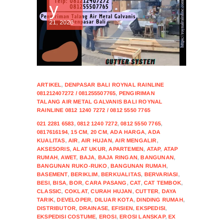
y
21, 2026
ARTIKEL
,
DENPASAR BALI ROYNAL RAINLINE
081212407272 / 081255507765
,
PENGIRIMAN
TALANG AIR METAL GALVANIS BALI ROYNAL
RAINLINE 0812 1240 7272 / 0812 5550 7765
021 2281 6583
,
0812 1240 7272
,
0812 5550 7765
,
0817616194
,
15 CM
,
20 CM
,
ADA HARGA
,
ADA
KUALITAS
,
AIR
,
AIR HUJAN
,
AIR MENGALIR
,
AKSESORIS
,
ALAT UKUR
,
APARTEMEN
,
ATAP
,
ATAP
RUMAH
,
AWET
,
BAJA
,
BAJA RINGAN
,
BANGUNAN
,
BANGUNAN RUKO-RUKO
,
BANGUNAN RUMAH
,
BASEMENT
,
BERIKLIM
,
BERKUALITAS
,
BERVARIASI
,
BESI
,
BISA
,
BOR
,
CARA PASANG
,
CAT
,
CAT TEMBOK
,
CLASSIC
,
COKLAT
,
CURAH HUJAN
,
CUTTER
,
DAYA
TARIK
,
DEVELOPER
,
DILUAR KOTA
,
DINDING RUMAH
,
DISTRIBUTOR
,
DRAINASE
,
EFISIEN
,
EKSPEDISI
,
EKSPEDISI COSTUME
,
EROSI
,
EROSI LANSKAP
,
EX