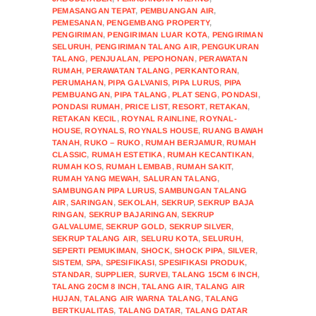
PEMASANGAN TEPAT
,
PEMBUANGAN AIR
,
PEMESANAN
,
PENGEMBANG PROPERTY
,
PENGIRIMAN
,
PENGIRIMAN LUAR KOTA
,
PENGIRIMAN
SELURUH
,
PENGIRIMAN TALANG AIR
,
PENGUKURAN
TALANG
,
PENJUALAN
,
PEPOHONAN
,
PERAWATAN
RUMAH
,
PERAWATAN TALANG
,
PERKANTORAN
,
PERUMAHAN
,
PIPA GALVANIS
,
PIPA LURUS
,
PIPA
PEMBUANGAN
,
PIPA TALANG
,
PLAT SENG
,
PONDASI
,
PONDASI RUMAH
,
PRICE LIST
,
RESORT
,
RETAKAN
,
RETAKAN KECIL
,
ROYNAL RAINLINE
,
ROYNAL-
HOUSE
,
ROYNALS
,
ROYNALS HOUSE
,
RUANG BAWAH
TANAH
,
RUKO – RUKO
,
RUMAH BERJAMUR
,
RUMAH
CLASSIC
,
RUMAH ESTETIKA
,
RUMAH KECANTIKAN
,
RUMAH KOS
,
RUMAH LEMBAB
,
RUMAH SAKIT
,
RUMAH YANG MEWAH
,
SALURAN TALANG
,
SAMBUNGAN PIPA LURUS
,
SAMBUNGAN TALANG
AIR
,
SARINGAN
,
SEKOLAH
,
SEKRUP
,
SEKRUP BAJA
RINGAN
,
SEKRUP BAJARINGAN
,
SEKRUP
GALVALUME
,
SEKRUP GOLD
,
SEKRUP SILVER
,
SEKRUP TALANG AIR
,
SELURU KOTA
,
SELURUH
,
SEPERTI PEMUKIMAN
,
SHOCK
,
SHOCK PIPA
,
SILVER
,
SISTEM
,
SPA
,
SPESIFIKASI
,
SPESIFIKASI PRODUK
,
STANDAR
,
SUPPLIER
,
SURVEI
,
TALANG 15CM 6 INCH
,
TALANG 20CM 8 INCH
,
TALANG AIR
,
TALANG AIR
HUJAN
,
TALANG AIR WARNA TALANG
,
TALANG
BERTKUALITAS
,
TALANG DATAR
,
TALANG DATAR