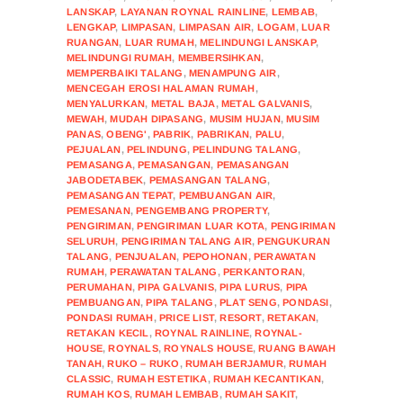
LANSKAP
,
LAYANAN ROYNAL RAINLINE
,
LEMBAB
,
LENGKAP
,
LIMPASAN
,
LIMPASAN AIR
,
LOGAM
,
LUAR
RUANGAN
,
LUAR RUMAH
,
MELINDUNGI LANSKAP
,
MELINDUNGI RUMAH
,
MEMBERSIHKAN
,
MEMPERBAIKI TALANG
,
MENAMPUNG AIR
,
MENCEGAH EROSI HALAMAN RUMAH
,
MENYALURKAN
,
METAL BAJA
,
METAL GALVANIS
,
MEWAH
,
MUDAH DIPASANG
,
MUSIM HUJAN
,
MUSIM
PANAS
,
OBENG'
,
PABRIK
,
PABRIKAN
,
PALU
,
PEJUALAN
,
PELINDUNG
,
PELINDUNG TALANG
,
PEMASANGA
,
PEMASANGAN
,
PEMASANGAN
JABODETABEK
,
PEMASANGAN TALANG
,
PEMASANGAN TEPAT
,
PEMBUANGAN AIR
,
PEMESANAN
,
PENGEMBANG PROPERTY
,
PENGIRIMAN
,
PENGIRIMAN LUAR KOTA
,
PENGIRIMAN
SELURUH
,
PENGIRIMAN TALANG AIR
,
PENGUKURAN
TALANG
,
PENJUALAN
,
PEPOHONAN
,
PERAWATAN
RUMAH
,
PERAWATAN TALANG
,
PERKANTORAN
,
PERUMAHAN
,
PIPA GALVANIS
,
PIPA LURUS
,
PIPA
PEMBUANGAN
,
PIPA TALANG
,
PLAT SENG
,
PONDASI
,
PONDASI RUMAH
,
PRICE LIST
,
RESORT
,
RETAKAN
,
RETAKAN KECIL
,
ROYNAL RAINLINE
,
ROYNAL-
HOUSE
,
ROYNALS
,
ROYNALS HOUSE
,
RUANG BAWAH
TANAH
,
RUKO – RUKO
,
RUMAH BERJAMUR
,
RUMAH
CLASSIC
,
RUMAH ESTETIKA
,
RUMAH KECANTIKAN
,
RUMAH KOS
,
RUMAH LEMBAB
,
RUMAH SAKIT
,