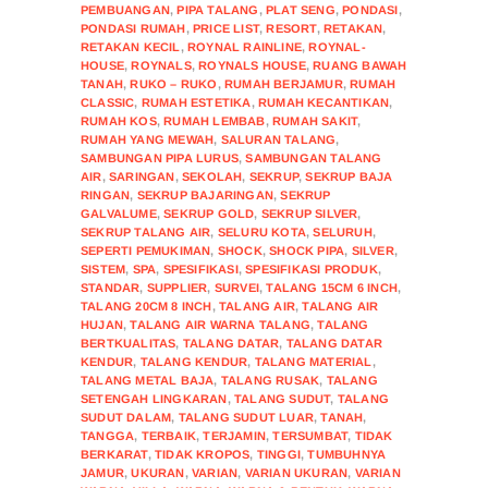
PEMBUANGAN
,
PIPA TALANG
,
PLAT SENG
,
PONDASI
,
PONDASI RUMAH
,
PRICE LIST
,
RESORT
,
RETAKAN
,
RETAKAN KECIL
,
ROYNAL RAINLINE
,
ROYNAL-
HOUSE
,
ROYNALS
,
ROYNALS HOUSE
,
RUANG BAWAH
TANAH
,
RUKO – RUKO
,
RUMAH BERJAMUR
,
RUMAH
CLASSIC
,
RUMAH ESTETIKA
,
RUMAH KECANTIKAN
,
RUMAH KOS
,
RUMAH LEMBAB
,
RUMAH SAKIT
,
RUMAH YANG MEWAH
,
SALURAN TALANG
,
SAMBUNGAN PIPA LURUS
,
SAMBUNGAN TALANG
AIR
,
SARINGAN
,
SEKOLAH
,
SEKRUP
,
SEKRUP BAJA
RINGAN
,
SEKRUP BAJARINGAN
,
SEKRUP
GALVALUME
,
SEKRUP GOLD
,
SEKRUP SILVER
,
SEKRUP TALANG AIR
,
SELURU KOTA
,
SELURUH
,
SEPERTI PEMUKIMAN
,
SHOCK
,
SHOCK PIPA
,
SILVER
,
SISTEM
,
SPA
,
SPESIFIKASI
,
SPESIFIKASI PRODUK
,
STANDAR
,
SUPPLIER
,
SURVEI
,
TALANG 15CM 6 INCH
,
TALANG 20CM 8 INCH
,
TALANG AIR
,
TALANG AIR
HUJAN
,
TALANG AIR WARNA TALANG
,
TALANG
BERTKUALITAS
,
TALANG DATAR
,
TALANG DATAR
KENDUR
,
TALANG KENDUR
,
TALANG MATERIAL
,
TALANG METAL BAJA
,
TALANG RUSAK
,
TALANG
SETENGAH LINGKARAN
,
TALANG SUDUT
,
TALANG
SUDUT DALAM
,
TALANG SUDUT LUAR
,
TANAH
,
TANGGA
,
TERBAIK
,
TERJAMIN
,
TERSUMBAT
,
TIDAK
BERKARAT
,
TIDAK KROPOS
,
TINGGI
,
TUMBUHNYA
JAMUR
,
UKURAN
,
VARIAN
,
VARIAN UKURAN
,
VARIAN