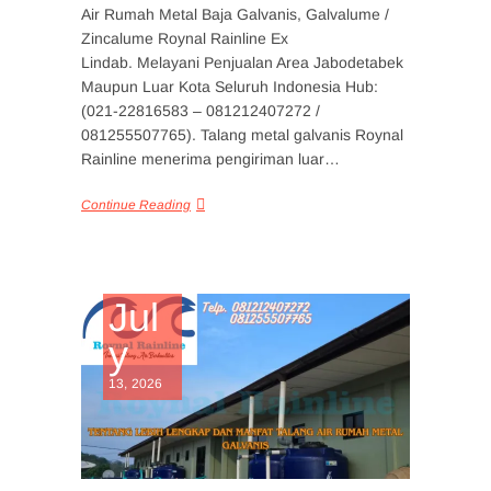
Air Rumah Metal Baja Galvanis, Galvalume /
Zincalume Roynal Rainline Ex
Lindab. Melayani Penjualan Area Jabodetabek
Maupun Luar Kota Seluruh Indonesia Hub:
(021-22816583 – 081212407272 /
081255507765). Talang metal galvanis Roynal
Rainline menerima pengiriman luar…
Continue Reading
Jul
y
13, 2026