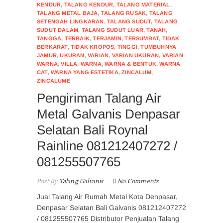
KENDUR
,
TALANG KENDUR
,
TALANG MATERIAL
,
TALANG METAL BAJA
,
TALANG RUSAK
,
TALANG
SETENGAH LINGKARAN
,
TALANG SUDUT
,
TALANG
SUDUT DALAM
,
TALANG SUDUT LUAR
,
TANAH
,
TANGGA
,
TERBAIK
,
TERJAMIN
,
TERSUMBAT
,
TIDAK
BERKARAT
,
TIDAK KROPOS
,
TINGGI
,
TUMBUHNYA
JAMUR
,
UKURAN
,
VARIAN
,
VARIAN UKURAN
,
VARIAN
WARNA
,
VILLA
,
WARNA
,
WARNA & BENTUK
,
WARNA
CAT
,
WARNA YANG ESTETIKA
,
ZINCALUM
,
ZINCALUME
Pengiriman Talang Air
Metal Galvanis Denpasar
Selatan Bali Roynal
Rainline 081212407272 /
081255507765
Post By
Talang Galvanis
No Comments
Jual Talang Air Rumah Metal Kota Denpasar,
Denpasar Selatan Bali Galvanis 081212407272
/ 081255507765 Distributor Penjualan Talang