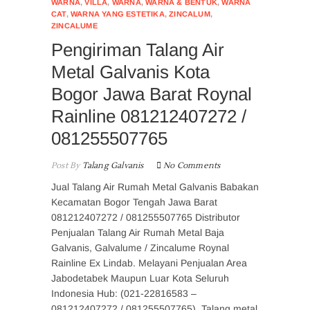
WARNA
,
VILLA
,
WARNA
,
WARNA & BENTUK
,
WARNA
CAT
,
WARNA YANG ESTETIKA
,
ZINCALUM
,
ZINCALUME
Pengiriman Talang Air
Metal Galvanis Kota
Bogor Jawa Barat Roynal
Rainline 081212407272 /
081255507765
Post By
Talang Galvanis
No Comments
Jual Talang Air Rumah Metal Galvanis Babakan
Kecamatan Bogor Tengah Jawa Barat
081212407272 / 081255507765 Distributor
Penjualan Talang Air Rumah Metal Baja
Galvanis, Galvalume / Zincalume Roynal
Rainline Ex Lindab. Melayani Penjualan Area
Jabodetabek Maupun Luar Kota Seluruh
Indonesia Hub: (021-22816583 –
081212407272 / 081255507765). Talang metal