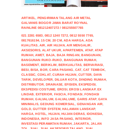
ARTIKEL
,
PENGIRIMAN TALANG AIR METAL
GALVANIS BOGOR JAWA BARAT ROYNAL
RAINLINE 081212407272 / 081255507765
021 2281 6583
,
0812 1240 7272
,
0812 5550 7765
,
0817616194
,
15 CM
,
20 CM
,
ADA HARGA
,
ADA
KUALITAS
,
AIR
,
AIR HUJAN
,
AIR MENGALIR
,
AKSESORIS
,
ALAT UKUR
,
APARTEMEN
,
ATAP
,
ATAP
RUMAH
,
AWET
,
BAJA
,
BAJA RINGAN
,
BANGUNAN
,
BANGUNAN RUKO-RUKO
,
BANGUNAN RUMAH
,
BASEMENT
,
BERIKLIM
,
BERKUALITAS
,
BERVARIASI
,
BESI
,
BISA
,
BOR
,
CARA PASANG
,
CAT
,
CAT TEMBOK
,
CLASSIC
,
COKLAT
,
CURAH HUJAN
,
CUTTER
,
DAYA
TARIK
,
DEVELOPER
,
DILUAR KOTA
,
DINDING RUMAH
,
DISTRIBUTOR
,
DRAINASE
,
EFISIEN
,
EKSPEDISI
,
EKSPEDISI COSTUME
,
EROSI
,
EROSI LANSKAP
,
EX
LINDAB
,
EXTERIOR
,
FASCIA
,
FONDASI
,
FONDASI
RUMAH
,
GALVALUM
,
GALVALUME
,
GARIS ATAP
,
GAYA
MINIMALIS
,
GEDUNG KOMERSIAL
,
GENANGAN AIR
,
GOLD
,
GUTTER SYSTEM
,
HALAMAN LANSKAP
,
HARGA
,
HOTEL
,
HUJAN
,
HUJAN DERAS
,
IDONESIA
,
INDONESIA
,
INFO JASA PASANG
,
INTERIOR
,
INVESTASI PERAWATAN RUMAH
,
JAKARTA
,
JALAN
TOL
,
JUAL
,
JUAL AKSESORIS TALANG
,
JUAL