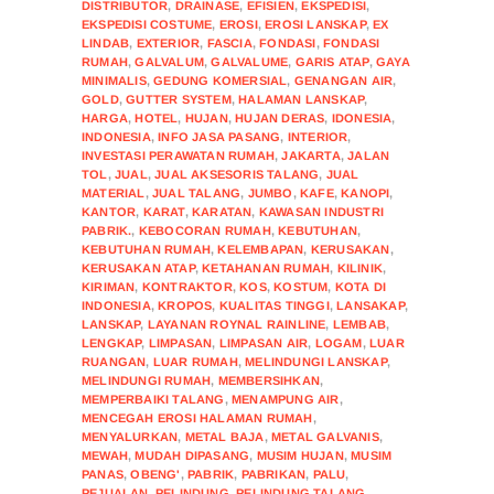
DISTRIBUTOR
,
DRAINASE
,
EFISIEN
,
EKSPEDISI
,
EKSPEDISI COSTUME
,
EROSI
,
EROSI LANSKAP
,
EX
LINDAB
,
EXTERIOR
,
FASCIA
,
FONDASI
,
FONDASI
RUMAH
,
GALVALUM
,
GALVALUME
,
GARIS ATAP
,
GAYA
MINIMALIS
,
GEDUNG KOMERSIAL
,
GENANGAN AIR
,
GOLD
,
GUTTER SYSTEM
,
HALAMAN LANSKAP
,
HARGA
,
HOTEL
,
HUJAN
,
HUJAN DERAS
,
IDONESIA
,
INDONESIA
,
INFO JASA PASANG
,
INTERIOR
,
INVESTASI PERAWATAN RUMAH
,
JAKARTA
,
JALAN
TOL
,
JUAL
,
JUAL AKSESORIS TALANG
,
JUAL
MATERIAL
,
JUAL TALANG
,
JUMBO
,
KAFE
,
KANOPI
,
KANTOR
,
KARAT
,
KARATAN
,
KAWASAN INDUSTRI
PABRIK.
,
KEBOCORAN RUMAH
,
KEBUTUHAN
,
KEBUTUHAN RUMAH
,
KELEMBAPAN
,
KERUSAKAN
,
KERUSAKAN ATAP
,
KETAHANAN RUMAH
,
KILINIK
,
KIRIMAN
,
KONTRAKTOR
,
KOS
,
KOSTUM
,
KOTA DI
INDONESIA
,
KROPOS
,
KUALITAS TINGGI
,
LANSAKAP
,
LANSKAP
,
LAYANAN ROYNAL RAINLINE
,
LEMBAB
,
LENGKAP
,
LIMPASAN
,
LIMPASAN AIR
,
LOGAM
,
LUAR
RUANGAN
,
LUAR RUMAH
,
MELINDUNGI LANSKAP
,
MELINDUNGI RUMAH
,
MEMBERSIHKAN
,
MEMPERBAIKI TALANG
,
MENAMPUNG AIR
,
MENCEGAH EROSI HALAMAN RUMAH
,
MENYALURKAN
,
METAL BAJA
,
METAL GALVANIS
,
MEWAH
,
MUDAH DIPASANG
,
MUSIM HUJAN
,
MUSIM
PANAS
,
OBENG'
,
PABRIK
,
PABRIKAN
,
PALU
,
PEJUALAN
,
PELINDUNG
,
PELINDUNG TALANG
,