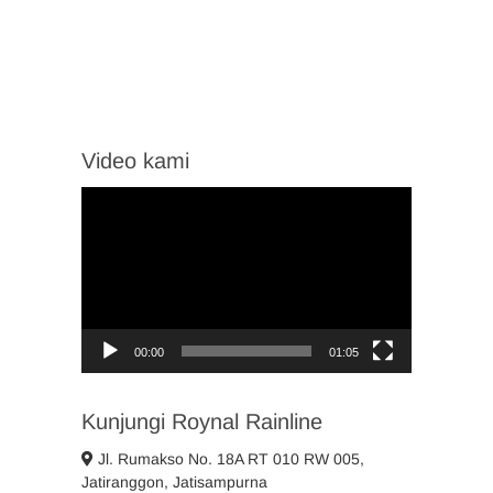
Video kami
Video
Player
00:00
01:05
Kunjungi Roynal Rainline
Jl. Rumakso No. 18A RT 010 RW 005,
Jatiranggon, Jatisampurna