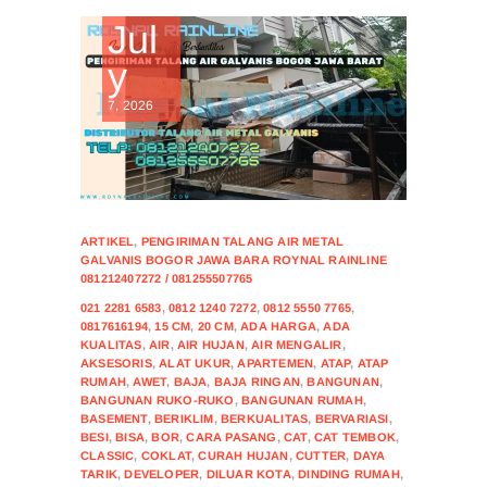
Jul
y
7, 2026
ARTIKEL
,
PENGIRIMAN TALANG AIR METAL
GALVANIS BOGOR JAWA BARA ROYNAL RAINLINE
081212407272 / 081255507765
021 2281 6583
,
0812 1240 7272
,
0812 5550 7765
,
0817616194
,
15 CM
,
20 CM
,
ADA HARGA
,
ADA
KUALITAS
,
AIR
,
AIR HUJAN
,
AIR MENGALIR
,
AKSESORIS
,
ALAT UKUR
,
APARTEMEN
,
ATAP
,
ATAP
RUMAH
,
AWET
,
BAJA
,
BAJA RINGAN
,
BANGUNAN
,
BANGUNAN RUKO-RUKO
,
BANGUNAN RUMAH
,
BASEMENT
,
BERIKLIM
,
BERKUALITAS
,
BERVARIASI
,
BESI
,
BISA
,
BOR
,
CARA PASANG
,
CAT
,
CAT TEMBOK
,
CLASSIC
,
COKLAT
,
CURAH HUJAN
,
CUTTER
,
DAYA
TARIK
,
DEVELOPER
,
DILUAR KOTA
,
DINDING RUMAH
,