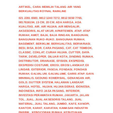
ARTIKEL
,
CARA MEMILIH TALANG AIR YANG
BERKUALITAS ROYNAL RAINLINE
021 2281 6583
,
0812 1240 7272
,
0812 5550 7765
,
0817616194
,
15 CM
,
20 CM
,
ADA HARGA
,
ADA
KUALITAS
,
AIR
,
AIR HUJAN
,
AIR MENGALIR
,
AKSESORIS
,
ALAT UKUR
,
APARTEMEN
,
ATAP
,
ATAP
RUMAH
,
AWET
,
BAJA
,
BAJA RINGAN
,
BANGUNAN
,
BANGUNAN RUKO-RUKO
,
BANGUNAN RUMAH
,
BASEMENT
,
BERIKLIM
,
BERKUALITAS
,
BERVARIASI
,
BESI
,
BISA
,
BOR
,
CARA PASANG
,
CAT
,
CAT TEMBOK
,
CLASSIC
,
COKLAT
,
CURAH HUJAN
,
CUTTER
,
DAYA
TARIK
,
DEVELOPER
,
DILUAR KOTA
,
DINDING RUMAH
,
DISTRIBUTOR
,
DRAINASE
,
EFISIEN
,
EKSPEDISI
,
EKSPEDISI COSTUME
,
EROSI
,
EROSI LANSKAP
,
EX
LINDAB
,
EXTERIOR
,
FASCIA
,
FONDASI
,
FONDASI
RUMAH
,
GALVALUM
,
GALVALUME
,
GARIS ATAP
,
GAYA
MINIMALIS
,
GEDUNG KOMERSIAL
,
GENANGAN AIR
,
GOLD
,
GUTTER SYSTEM
,
HALAMAN LANSKAP
,
HARGA
,
HOTEL
,
HUJAN
,
HUJAN DERAS
,
IDONESIA
,
INDONESIA
,
INFO JASA PASANG
,
INTERIOR
,
INVESTASI PERAWATAN RUMAH
,
JAKARTA
,
JALAN
TOL
,
JUAL
,
JUAL AKSESORIS TALANG
,
JUAL
MATERIAL
,
JUAL TALANG
,
JUMBO
,
KAFE
,
KANOPI
,
KANTOR
,
KARAT
,
KARATAN
,
KAWASAN INDUSTRI
PABRIK.
,
KEBOCORAN RUMAH
,
KEBUTUHAN
,