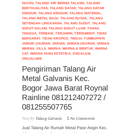
HUJAN
,
TALANG AIR WARNA TALANG
,
TALANG
BERTKUALITAS
,
TALANG DATAR
,
TALANG DATAR
KENDUR
,
TALANG KENDUR
,
TALANG MATERIAL
,
TALANG METAL BAJA
,
TALANG RUSAK
,
TALANG
SETENGAH LINGKARAN
,
TALANG SUDUT
,
TALANG
SUDUT DALAM
,
TALANG SUDUT LUAR
,
TANAH
,
TANGGA
,
TERBAIK
,
TERJAMIN
,
TERSUMBAT
,
TIDAK
BERKARAT
,
TIDAK KROPOS
,
TINGGI
,
TUMBUHNYA
JAMUR
,
UKURAN
,
VARIAN
,
VARIAN UKURAN
,
VARIAN
WARNA
,
VILLA
,
WARNA
,
WARNA & BENTUK
,
WARNA
CAT
,
WARNA YANG ESTETIKA
,
ZINCALUM
,
ZINCALUME
Pengiriman Talang Air
Metal Galvanis Kec.
Bogor Jawa Barat Roynal
Rainline 081212407272 /
081255507765
Post By
Talang Galvanis
No Comments
Jual Talang Air Rumah Metal Pasir Angin Kec.