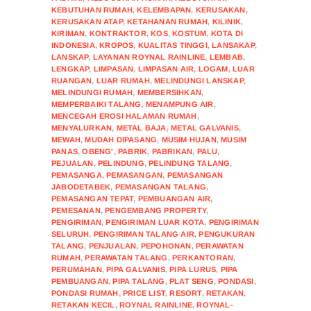
KEBUTUHAN RUMAH
,
KELEMBAPAN
,
KERUSAKAN
,
KERUSAKAN ATAP
,
KETAHANAN RUMAH
,
KILINIK
,
KIRIMAN
,
KONTRAKTOR
,
KOS
,
KOSTUM
,
KOTA DI
INDONESIA
,
KROPOS
,
KUALITAS TINGGI
,
LANSAKAP
,
LANSKAP
,
LAYANAN ROYNAL RAINLINE
,
LEMBAB
,
LENGKAP
,
LIMPASAN
,
LIMPASAN AIR
,
LOGAM
,
LUAR
RUANGAN
,
LUAR RUMAH
,
MELINDUNGI LANSKAP
,
MELINDUNGI RUMAH
,
MEMBERSIHKAN
,
MEMPERBAIKI TALANG
,
MENAMPUNG AIR
,
MENCEGAH EROSI HALAMAN RUMAH
,
MENYALURKAN
,
METAL BAJA
,
METAL GALVANIS
,
MEWAH
,
MUDAH DIPASANG
,
MUSIM HUJAN
,
MUSIM
PANAS
,
OBENG'
,
PABRIK
,
PABRIKAN
,
PALU
,
PEJUALAN
,
PELINDUNG
,
PELINDUNG TALANG
,
PEMASANGA
,
PEMASANGAN
,
PEMASANGAN
JABODETABEK
,
PEMASANGAN TALANG
,
PEMASANGAN TEPAT
,
PEMBUANGAN AIR
,
PEMESANAN
,
PENGEMBANG PROPERTY
,
PENGIRIMAN
,
PENGIRIMAN LUAR KOTA
,
PENGIRIMAN
SELURUH
,
PENGIRIMAN TALANG AIR
,
PENGUKURAN
TALANG
,
PENJUALAN
,
PEPOHONAN
,
PERAWATAN
RUMAH
,
PERAWATAN TALANG
,
PERKANTORAN
,
PERUMAHAN
,
PIPA GALVANIS
,
PIPA LURUS
,
PIPA
PEMBUANGAN
,
PIPA TALANG
,
PLAT SENG
,
PONDASI
,
PONDASI RUMAH
,
PRICE LIST
,
RESORT
,
RETAKAN
,
RETAKAN KECIL
,
ROYNAL RAINLINE
,
ROYNAL-