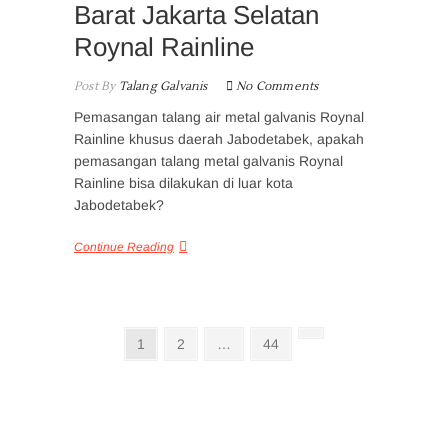
Barat Jakarta Selatan
Roynal Rainline
Post By
Talang Galvanis
No Comments
Pemasangan talang air metal galvanis Roynal
Rainline khusus daerah Jabodetabek, apakah
pemasangan talang metal galvanis Roynal
Rainline bisa dilakukan di luar kota
Jabodetabek?
Continue Reading
Posts
Page
Page
Page
Next
1
2
…
44
page
pagination