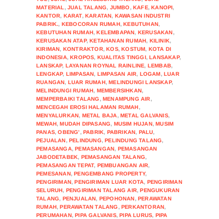
MATERIAL
,
JUAL TALANG
,
JUMBO
,
KAFE
,
KANOPI
,
KANTOR
,
KARAT
,
KARATAN
,
KAWASAN INDUSTRI
PABRIK.
,
KEBOCORAN RUMAH
,
KEBUTUHAN
,
KEBUTUHAN RUMAH
,
KELEMBAPAN
,
KERUSAKAN
,
KERUSAKAN ATAP
,
KETAHANAN RUMAH
,
KILINIK
,
KIRIMAN
,
KONTRAKTOR
,
KOS
,
KOSTUM
,
KOTA DI
INDONESIA
,
KROPOS
,
KUALITAS TINGGI
,
LANSAKAP
,
LANSKAP
,
LAYANAN ROYNAL RAINLINE
,
LEMBAB
,
LENGKAP
,
LIMPASAN
,
LIMPASAN AIR
,
LOGAM
,
LUAR
RUANGAN
,
LUAR RUMAH
,
MELINDUNGI LANSKAP
,
MELINDUNGI RUMAH
,
MEMBERSIHKAN
,
MEMPERBAIKI TALANG
,
MENAMPUNG AIR
,
MENCEGAH EROSI HALAMAN RUMAH
,
MENYALURKAN
,
METAL BAJA
,
METAL GALVANIS
,
MEWAH
,
MUDAH DIPASANG
,
MUSIM HUJAN
,
MUSIM
PANAS
,
OBENG'
,
PABRIK
,
PABRIKAN
,
PALU
,
PEJUALAN
,
PELINDUNG
,
PELINDUNG TALANG
,
PEMASANGA
,
PEMASANGAN
,
PEMASANGAN
JABODETABEK
,
PEMASANGAN TALANG
,
PEMASANGAN TEPAT
,
PEMBUANGAN AIR
,
PEMESANAN
,
PENGEMBANG PROPERTY
,
PENGIRIMAN
,
PENGIRIMAN LUAR KOTA
,
PENGIRIMAN
SELURUH
,
PENGIRIMAN TALANG AIR
,
PENGUKURAN
TALANG
,
PENJUALAN
,
PEPOHONAN
,
PERAWATAN
RUMAH
,
PERAWATAN TALANG
,
PERKANTORAN
,
PERUMAHAN
,
PIPA GALVANIS
,
PIPA LURUS
,
PIPA