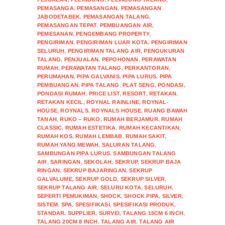
PEMASANGA
,
PEMASANGAN
,
PEMASANGAN
JABODETABEK
,
PEMASANGAN TALANG
,
PEMASANGAN TEPAT
,
PEMBUANGAN AIR
,
PEMESANAN
,
PENGEMBANG PROPERTY
,
PENGIRIMAN
,
PENGIRIMAN LUAR KOTA
,
PENGIRIMAN
SELURUH
,
PENGIRIMAN TALANG AIR
,
PENGUKURAN
TALANG
,
PENJUALAN
,
PEPOHONAN
,
PERAWATAN
RUMAH
,
PERAWATAN TALANG
,
PERKANTORAN
,
PERUMAHAN
,
PIPA GALVANIS
,
PIPA LURUS
,
PIPA
PEMBUANGAN
,
PIPA TALANG
,
PLAT SENG
,
PONDASI
,
PONDASI RUMAH
,
PRICE LIST
,
RESORT
,
RETAKAN
,
RETAKAN KECIL
,
ROYNAL RAINLINE
,
ROYNAL-
HOUSE
,
ROYNALS
,
ROYNALS HOUSE
,
RUANG BAWAH
TANAH
,
RUKO – RUKO
,
RUMAH BERJAMUR
,
RUMAH
CLASSIC
,
RUMAH ESTETIKA
,
RUMAH KECANTIKAN
,
RUMAH KOS
,
RUMAH LEMBAB
,
RUMAH SAKIT
,
RUMAH YANG MEWAH
,
SALURAN TALANG
,
SAMBUNGAN PIPA LURUS
,
SAMBUNGAN TALANG
AIR
,
SARINGAN
,
SEKOLAH
,
SEKRUP
,
SEKRUP BAJA
RINGAN
,
SEKRUP BAJARINGAN
,
SEKRUP
GALVALUME
,
SEKRUP GOLD
,
SEKRUP SILVER
,
SEKRUP TALANG AIR
,
SELURU KOTA
,
SELURUH
,
SEPERTI PEMUKIMAN
,
SHOCK
,
SHOCK PIPA
,
SILVER
,
SISTEM
,
SPA
,
SPESIFIKASI
,
SPESIFIKASI PRODUK
,
STANDAR
,
SUPPLIER
,
SURVEI
,
TALANG 15CM 6 INCH
,
TALANG 20CM 8 INCH
,
TALANG AIR
,
TALANG AIR