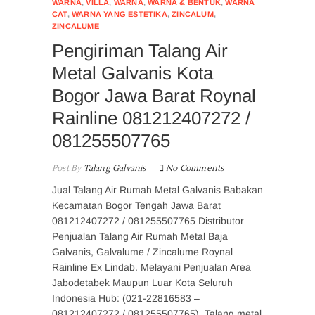
WARNA
,
VILLA
,
WARNA
,
WARNA & BENTUK
,
WARNA
CAT
,
WARNA YANG ESTETIKA
,
ZINCALUM
,
ZINCALUME
Pengiriman Talang Air
Metal Galvanis Kota
Bogor Jawa Barat Roynal
Rainline 081212407272 /
081255507765
Post By
Talang Galvanis
No Comments
Jual Talang Air Rumah Metal Galvanis Babakan
Kecamatan Bogor Tengah Jawa Barat
081212407272 / 081255507765 Distributor
Penjualan Talang Air Rumah Metal Baja
Galvanis, Galvalume / Zincalume Roynal
Rainline Ex Lindab. Melayani Penjualan Area
Jabodetabek Maupun Luar Kota Seluruh
Indonesia Hub: (021-22816583 –
081212407272 / 081255507765). Talang metal