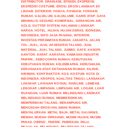
DISTRIBUTOR
,
DRAINASE
,
EFISIEN
,
EKSPEDISI
,
EKSPEDISI COSTUME
,
EROSI
,
EROSI LANSKAP
,
EX
LINDAB
,
EXTERIOR
,
FASCIA
,
FONDASI
,
FONDASI
RUMAH
,
GALVALUM
,
GALVALUME
,
GARIS ATAP
,
GAYA
MINIMALIS
,
GEDUNG KOMERSIAL
,
GENANGAN AIR
,
GOLD
,
GUTTER SYSTEM
,
HALAMAN LANSKAP
,
HARGA
,
HOTEL
,
HUJAN
,
HUJAN DERAS
,
IDONESIA
,
INDONESIA
,
INFO JASA PASANG
,
INTERIOR
,
INVESTASI PERAWATAN RUMAH
,
JAKARTA
,
JALAN
TOL
,
JUAL
,
JUAL AKSESORIS TALANG
,
JUAL
MATERIAL
,
JUAL TALANG
,
JUMBO
,
KAFE
,
KANOPI
,
KANTOR
,
KARAT
,
KARATAN
,
KAWASAN INDUSTRI
PABRIK.
,
KEBOCORAN RUMAH
,
KEBUTUHAN
,
KEBUTUHAN RUMAH
,
KELEMBAPAN
,
KERUSAKAN
,
KERUSAKAN ATAP
,
KETAHANAN RUMAH
,
KILINIK
,
KIRIMAN
,
KONTRAKTOR
,
KOS
,
KOSTUM
,
KOTA DI
INDONESIA
,
KROPOS
,
KUALITAS TINGGI
,
LANSAKAP
,
LANSKAP
,
LAYANAN ROYNAL RAINLINE
,
LEMBAB
,
LENGKAP
,
LIMPASAN
,
LIMPASAN AIR
,
LOGAM
,
LUAR
RUANGAN
,
LUAR RUMAH
,
MELINDUNGI LANSKAP
,
MELINDUNGI RUMAH
,
MEMBERSIHKAN
,
MEMPERBAIKI TALANG
,
MENAMPUNG AIR
,
MENCEGAH EROSI HALAMAN RUMAH
,
MENYALURKAN
,
METAL BAJA
,
METAL GALVANIS
,
MEWAH
,
MUDAH DIPASANG
,
MUSIM HUJAN
,
MUSIM
PANAS
,
OBENG'
,
PABRIK
,
PABRIKAN
,
PALU
,
PEJUALAN
,
PELINDUNG
,
PELINDUNG TALANG
,