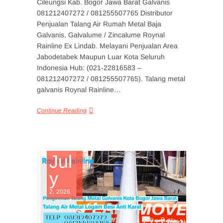
Cileungsi Kab. Bogor Jawa Barat Galvanis
081212407272 / 081255507765 Distributor
Penjualan Talang Air Rumah Metal Baja
Galvanis, Galvalume / Zincalume Roynal
Rainline Ex Lindab. Melayani Penjualan Area
Jabodetabek Maupun Luar Kota Seluruh
Indonesia Hub: (021-22816583 –
081212407272 / 081255507765). Talang metal
galvanis Roynal Rainline…
Continue Reading
Jul
y
2, 2026