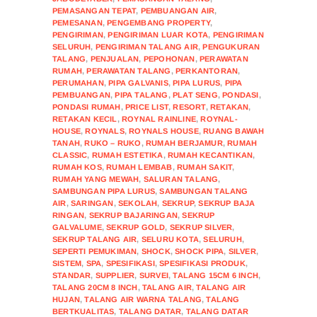
PEMASANGAN TEPAT
,
PEMBUANGAN AIR
,
PEMESANAN
,
PENGEMBANG PROPERTY
,
PENGIRIMAN
,
PENGIRIMAN LUAR KOTA
,
PENGIRIMAN
SELURUH
,
PENGIRIMAN TALANG AIR
,
PENGUKURAN
TALANG
,
PENJUALAN
,
PEPOHONAN
,
PERAWATAN
RUMAH
,
PERAWATAN TALANG
,
PERKANTORAN
,
PERUMAHAN
,
PIPA GALVANIS
,
PIPA LURUS
,
PIPA
PEMBUANGAN
,
PIPA TALANG
,
PLAT SENG
,
PONDASI
,
PONDASI RUMAH
,
PRICE LIST
,
RESORT
,
RETAKAN
,
RETAKAN KECIL
,
ROYNAL RAINLINE
,
ROYNAL-
HOUSE
,
ROYNALS
,
ROYNALS HOUSE
,
RUANG BAWAH
TANAH
,
RUKO – RUKO
,
RUMAH BERJAMUR
,
RUMAH
CLASSIC
,
RUMAH ESTETIKA
,
RUMAH KECANTIKAN
,
RUMAH KOS
,
RUMAH LEMBAB
,
RUMAH SAKIT
,
RUMAH YANG MEWAH
,
SALURAN TALANG
,
SAMBUNGAN PIPA LURUS
,
SAMBUNGAN TALANG
AIR
,
SARINGAN
,
SEKOLAH
,
SEKRUP
,
SEKRUP BAJA
RINGAN
,
SEKRUP BAJARINGAN
,
SEKRUP
GALVALUME
,
SEKRUP GOLD
,
SEKRUP SILVER
,
SEKRUP TALANG AIR
,
SELURU KOTA
,
SELURUH
,
SEPERTI PEMUKIMAN
,
SHOCK
,
SHOCK PIPA
,
SILVER
,
SISTEM
,
SPA
,
SPESIFIKASI
,
SPESIFIKASI PRODUK
,
STANDAR
,
SUPPLIER
,
SURVEI
,
TALANG 15CM 6 INCH
,
TALANG 20CM 8 INCH
,
TALANG AIR
,
TALANG AIR
HUJAN
,
TALANG AIR WARNA TALANG
,
TALANG
BERTKUALITAS
,
TALANG DATAR
,
TALANG DATAR