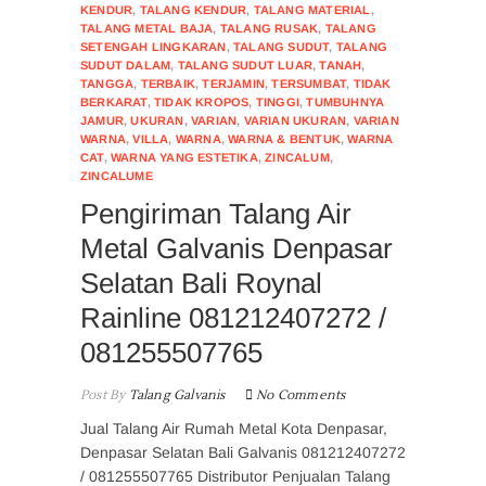
KENDUR
,
TALANG KENDUR
,
TALANG MATERIAL
,
TALANG METAL BAJA
,
TALANG RUSAK
,
TALANG
SETENGAH LINGKARAN
,
TALANG SUDUT
,
TALANG
SUDUT DALAM
,
TALANG SUDUT LUAR
,
TANAH
,
TANGGA
,
TERBAIK
,
TERJAMIN
,
TERSUMBAT
,
TIDAK
BERKARAT
,
TIDAK KROPOS
,
TINGGI
,
TUMBUHNYA
JAMUR
,
UKURAN
,
VARIAN
,
VARIAN UKURAN
,
VARIAN
WARNA
,
VILLA
,
WARNA
,
WARNA & BENTUK
,
WARNA
CAT
,
WARNA YANG ESTETIKA
,
ZINCALUM
,
ZINCALUME
Pengiriman Talang Air
Metal Galvanis Denpasar
Selatan Bali Roynal
Rainline 081212407272 /
081255507765
Post By
Talang Galvanis
No Comments
Jual Talang Air Rumah Metal Kota Denpasar,
Denpasar Selatan Bali Galvanis 081212407272
/ 081255507765 Distributor Penjualan Talang