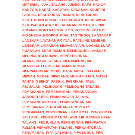
MATERIAL
,
JUAL TALANG
,
JUMBO
,
KAFE
,
KANOPI
,
KANTOR
,
KARAT
,
KARATAN
,
KAWASAN INDUSTRI
PABRIK.
,
KEBOCORAN RUMAH
,
KEBUTUHAN
,
KEBUTUHAN RUMAH
,
KELEMBAPAN
,
KERUSAKAN
,
KERUSAKAN ATAP
,
KETAHANAN RUMAH
,
KILINIK
,
KIRIMAN
,
KONTRAKTOR
,
KOS
,
KOSTUM
,
KOTA DI
INDONESIA
,
KROPOS
,
KUALITAS TINGGI
,
LANSAKAP
,
LANSKAP
,
LAYANAN ROYNAL RAINLINE
,
LEMBAB
,
LENGKAP
,
LIMPASAN
,
LIMPASAN AIR
,
LOGAM
,
LUAR
RUANGAN
,
LUAR RUMAH
,
MELINDUNGI LANSKAP
,
MELINDUNGI RUMAH
,
MEMBERSIHKAN
,
MEMPERBAIKI TALANG
,
MENAMPUNG AIR
,
MENCEGAH EROSI HALAMAN RUMAH
,
MENYALURKAN
,
METAL BAJA
,
METAL GALVANIS
,
MEWAH
,
MUDAH DIPASANG
,
MUSIM HUJAN
,
MUSIM
PANAS
,
OBENG'
,
PABRIK
,
PABRIKAN
,
PALU
,
PEJUALAN
,
PELINDUNG
,
PELINDUNG TALANG
,
PEMASANGA
,
PEMASANGAN
,
PEMASANGAN
JABODETABEK
,
PEMASANGAN TALANG
,
PEMASANGAN TEPAT
,
PEMBUANGAN AIR
,
PEMESANAN
,
PENGEMBANG PROPERTY
,
PENGIRIMAN
,
PENGIRIMAN LUAR KOTA
,
PENGIRIMAN
SELURUH
,
PENGIRIMAN TALANG AIR
,
PENGUKURAN
TALANG
,
PENJUALAN
,
PEPOHONAN
,
PERAWATAN
RUMAH
,
PERAWATAN TALANG
,
PERKANTORAN
,
PERUMAHAN
,
PIPA GALVANIS
,
PIPA LURUS
,
PIPA