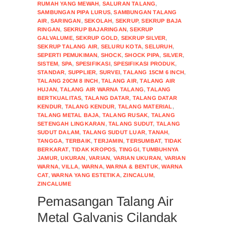
RUMAH YANG MEWAH
,
SALURAN TALANG
,
SAMBUNGAN PIPA LURUS
,
SAMBUNGAN TALANG
AIR
,
SARINGAN
,
SEKOLAH
,
SEKRUP
,
SEKRUP BAJA
RINGAN
,
SEKRUP BAJARINGAN
,
SEKRUP
GALVALUME
,
SEKRUP GOLD
,
SEKRUP SILVER
,
SEKRUP TALANG AIR
,
SELURU KOTA
,
SELURUH
,
SEPERTI PEMUKIMAN
,
SHOCK
,
SHOCK PIPA
,
SILVER
,
SISTEM
,
SPA
,
SPESIFIKASI
,
SPESIFIKASI PRODUK
,
STANDAR
,
SUPPLIER
,
SURVEI
,
TALANG 15CM 6 INCH
,
TALANG 20CM 8 INCH
,
TALANG AIR
,
TALANG AIR
HUJAN
,
TALANG AIR WARNA TALANG
,
TALANG
BERTKUALITAS
,
TALANG DATAR
,
TALANG DATAR
KENDUR
,
TALANG KENDUR
,
TALANG MATERIAL
,
TALANG METAL BAJA
,
TALANG RUSAK
,
TALANG
SETENGAH LINGKARAN
,
TALANG SUDUT
,
TALANG
SUDUT DALAM
,
TALANG SUDUT LUAR
,
TANAH
,
TANGGA
,
TERBAIK
,
TERJAMIN
,
TERSUMBAT
,
TIDAK
BERKARAT
,
TIDAK KROPOS
,
TINGGI
,
TUMBUHNYA
JAMUR
,
UKURAN
,
VARIAN
,
VARIAN UKURAN
,
VARIAN
WARNA
,
VILLA
,
WARNA
,
WARNA & BENTUK
,
WARNA
CAT
,
WARNA YANG ESTETIKA
,
ZINCALUM
,
ZINCALUME
Pemasangan Talang Air
Metal Galvanis Cilandak