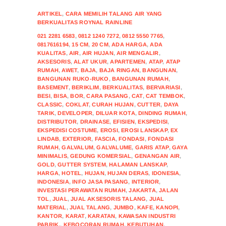
ARTIKEL
,
CARA MEMILIH TALANG AIR YANG
BERKUALITAS ROYNAL RAINLINE
021 2281 6583
,
0812 1240 7272
,
0812 5550 7765
,
0817616194
,
15 CM
,
20 CM
,
ADA HARGA
,
ADA
KUALITAS
,
AIR
,
AIR HUJAN
,
AIR MENGALIR
,
AKSESORIS
,
ALAT UKUR
,
APARTEMEN
,
ATAP
,
ATAP
RUMAH
,
AWET
,
BAJA
,
BAJA RINGAN
,
BANGUNAN
,
BANGUNAN RUKO-RUKO
,
BANGUNAN RUMAH
,
BASEMENT
,
BERIKLIM
,
BERKUALITAS
,
BERVARIASI
,
BESI
,
BISA
,
BOR
,
CARA PASANG
,
CAT
,
CAT TEMBOK
,
CLASSIC
,
COKLAT
,
CURAH HUJAN
,
CUTTER
,
DAYA
TARIK
,
DEVELOPER
,
DILUAR KOTA
,
DINDING RUMAH
,
DISTRIBUTOR
,
DRAINASE
,
EFISIEN
,
EKSPEDISI
,
EKSPEDISI COSTUME
,
EROSI
,
EROSI LANSKAP
,
EX
LINDAB
,
EXTERIOR
,
FASCIA
,
FONDASI
,
FONDASI
RUMAH
,
GALVALUM
,
GALVALUME
,
GARIS ATAP
,
GAYA
MINIMALIS
,
GEDUNG KOMERSIAL
,
GENANGAN AIR
,
GOLD
,
GUTTER SYSTEM
,
HALAMAN LANSKAP
,
HARGA
,
HOTEL
,
HUJAN
,
HUJAN DERAS
,
IDONESIA
,
INDONESIA
,
INFO JASA PASANG
,
INTERIOR
,
INVESTASI PERAWATAN RUMAH
,
JAKARTA
,
JALAN
TOL
,
JUAL
,
JUAL AKSESORIS TALANG
,
JUAL
MATERIAL
,
JUAL TALANG
,
JUMBO
,
KAFE
,
KANOPI
,
KANTOR
,
KARAT
,
KARATAN
,
KAWASAN INDUSTRI
PABRIK.
,
KEBOCORAN RUMAH
,
KEBUTUHAN
,