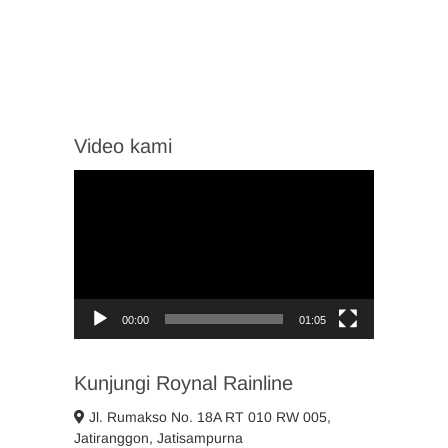
Video kami
Video
Player
00:00
01:05
Kunjungi Roynal Rainline
Jl. Rumakso No. 18A RT 010 RW 005,
Jatiranggon, Jatisampurna