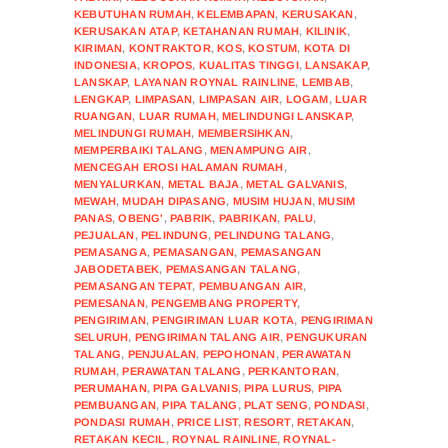
KEBUTUHAN RUMAH
,
KELEMBAPAN
,
KERUSAKAN
,
KERUSAKAN ATAP
,
KETAHANAN RUMAH
,
KILINIK
,
KIRIMAN
,
KONTRAKTOR
,
KOS
,
KOSTUM
,
KOTA DI
INDONESIA
,
KROPOS
,
KUALITAS TINGGI
,
LANSAKAP
,
LANSKAP
,
LAYANAN ROYNAL RAINLINE
,
LEMBAB
,
LENGKAP
,
LIMPASAN
,
LIMPASAN AIR
,
LOGAM
,
LUAR
RUANGAN
,
LUAR RUMAH
,
MELINDUNGI LANSKAP
,
MELINDUNGI RUMAH
,
MEMBERSIHKAN
,
MEMPERBAIKI TALANG
,
MENAMPUNG AIR
,
MENCEGAH EROSI HALAMAN RUMAH
,
MENYALURKAN
,
METAL BAJA
,
METAL GALVANIS
,
MEWAH
,
MUDAH DIPASANG
,
MUSIM HUJAN
,
MUSIM
PANAS
,
OBENG'
,
PABRIK
,
PABRIKAN
,
PALU
,
PEJUALAN
,
PELINDUNG
,
PELINDUNG TALANG
,
PEMASANGA
,
PEMASANGAN
,
PEMASANGAN
JABODETABEK
,
PEMASANGAN TALANG
,
PEMASANGAN TEPAT
,
PEMBUANGAN AIR
,
PEMESANAN
,
PENGEMBANG PROPERTY
,
PENGIRIMAN
,
PENGIRIMAN LUAR KOTA
,
PENGIRIMAN
SELURUH
,
PENGIRIMAN TALANG AIR
,
PENGUKURAN
TALANG
,
PENJUALAN
,
PEPOHONAN
,
PERAWATAN
RUMAH
,
PERAWATAN TALANG
,
PERKANTORAN
,
PERUMAHAN
,
PIPA GALVANIS
,
PIPA LURUS
,
PIPA
PEMBUANGAN
,
PIPA TALANG
,
PLAT SENG
,
PONDASI
,
PONDASI RUMAH
,
PRICE LIST
,
RESORT
,
RETAKAN
,
RETAKAN KECIL
,
ROYNAL RAINLINE
,
ROYNAL-