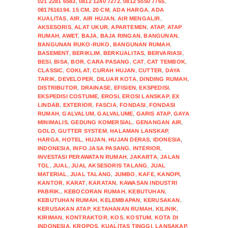
021 2281 6583
,
0812 1240 7272
,
0812 5550 7765
,
0817616194
,
15 CM
,
20 CM
,
ADA HARGA
,
ADA
KUALITAS
,
AIR
,
AIR HUJAN
,
AIR MENGALIR
,
AKSESORIS
,
ALAT UKUR
,
APARTEMEN
,
ATAP
,
ATAP
RUMAH
,
AWET
,
BAJA
,
BAJA RINGAN
,
BANGUNAN
,
BANGUNAN RUKO-RUKO
,
BANGUNAN RUMAH
,
BASEMENT
,
BERIKLIM
,
BERKUALITAS
,
BERVARIASI
,
BESI
,
BISA
,
BOR
,
CARA PASANG
,
CAT
,
CAT TEMBOK
,
CLASSIC
,
COKLAT
,
CURAH HUJAN
,
CUTTER
,
DAYA
TARIK
,
DEVELOPER
,
DILUAR KOTA
,
DINDING RUMAH
,
DISTRIBUTOR
,
DRAINASE
,
EFISIEN
,
EKSPEDISI
,
EKSPEDISI COSTUME
,
EROSI
,
EROSI LANSKAP
,
EX
LINDAB
,
EXTERIOR
,
FASCIA
,
FONDASI
,
FONDASI
RUMAH
,
GALVALUM
,
GALVALUME
,
GARIS ATAP
,
GAYA
MINIMALIS
,
GEDUNG KOMERSIAL
,
GENANGAN AIR
,
GOLD
,
GUTTER SYSTEM
,
HALAMAN LANSKAP
,
HARGA
,
HOTEL
,
HUJAN
,
HUJAN DERAS
,
IDONESIA
,
INDONESIA
,
INFO JASA PASANG
,
INTERIOR
,
INVESTASI PERAWATAN RUMAH
,
JAKARTA
,
JALAN
TOL
,
JUAL
,
JUAL AKSESORIS TALANG
,
JUAL
MATERIAL
,
JUAL TALANG
,
JUMBO
,
KAFE
,
KANOPI
,
KANTOR
,
KARAT
,
KARATAN
,
KAWASAN INDUSTRI
PABRIK.
,
KEBOCORAN RUMAH
,
KEBUTUHAN
,
KEBUTUHAN RUMAH
,
KELEMBAPAN
,
KERUSAKAN
,
KERUSAKAN ATAP
,
KETAHANAN RUMAH
,
KILINIK
,
KIRIMAN
,
KONTRAKTOR
,
KOS
,
KOSTUM
,
KOTA DI
INDONESIA
,
KROPOS
,
KUALITAS TINGGI
,
LANSAKAP
,