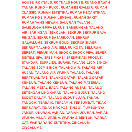
HOUSE
,
ROYNALS
,
ROYNALS HOUSE
,
RUANG BAWAH
TANAH
,
RUKO – RUKO
,
RUMAH BERJAMUR
,
RUMAH
CLASSIC
,
RUMAH ESTETIKA
,
RUMAH KECANTIKAN
,
RUMAH KOS
,
RUMAH LEMBAB
,
RUMAH SAKIT
,
RUMAH YANG MEWAH
,
SALURAN TALANG
,
SAMBUNGAN PIPA LURUS
,
SAMBUNGAN TALANG
AIR
,
SARINGAN
,
SEKOLAH
,
SEKRUP
,
SEKRUP BAJA
RINGAN
,
SEKRUP BAJARINGAN
,
SEKRUP
GALVALUME
,
SEKRUP GOLD
,
SEKRUP SILVER
,
SEKRUP TALANG AIR
,
SELURU KOTA
,
SELURUH
,
SEPERTI PEMUKIMAN
,
SHOCK
,
SHOCK PIPA
,
SILVER
,
SISTEM
,
SPA
,
SPESIFIKASI
,
SPESIFIKASI PRODUK
,
STANDAR
,
SUPPLIER
,
SURVEI
,
TALANG 15CM 6 INCH
,
TALANG 20CM 8 INCH
,
TALANG AIR
,
TALANG AIR
HUJAN
,
TALANG AIR WARNA TALANG
,
TALANG
BERTKUALITAS
,
TALANG DATAR
,
TALANG DATAR
KENDUR
,
TALANG KENDUR
,
TALANG MATERIAL
,
TALANG METAL BAJA
,
TALANG RUSAK
,
TALANG
SETENGAH LINGKARAN
,
TALANG SUDUT
,
TALANG
SUDUT DALAM
,
TALANG SUDUT LUAR
,
TANAH
,
TANGGA
,
TERBAIK
,
TERJAMIN
,
TERSUMBAT
,
TIDAK
BERKARAT
,
TIDAK KROPOS
,
TINGGI
,
TUMBUHNYA
JAMUR
,
UKURAN
,
VARIAN
,
VARIAN UKURAN
,
VARIAN
WARNA
,
VILLA
,
WARNA
,
WARNA & BENTUK
,
WARNA
CAT
,
WARNA YANG ESTETIKA
,
ZINCALUM
,
ZINCALUME