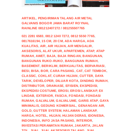
ARTIKEL
,
PENGIRIMAN TALANG AIR METAL
GALVANIS BOGOR JAWA BARAT ROYNAL
RAINLINE 081212407272 / 081255507765
021 2281 6583
,
0812 1240 7272
,
0812 5550 7765
,
0817616194
,
15 CM
,
20 CM
,
ADA HARGA
,
ADA
KUALITAS
,
AIR
,
AIR HUJAN
,
AIR MENGALIR
,
AKSESORIS
,
ALAT UKUR
,
APARTEMEN
,
ATAP
,
ATAP
RUMAH
,
AWET
,
BAJA
,
BAJA RINGAN
,
BANGUNAN
,
BANGUNAN RUKO-RUKO
,
BANGUNAN RUMAH
,
BASEMENT
,
BERIKLIM
,
BERKUALITAS
,
BERVARIASI
,
BESI
,
BISA
,
BOR
,
CARA PASANG
,
CAT
,
CAT TEMBOK
,
CLASSIC
,
COKLAT
,
CURAH HUJAN
,
CUTTER
,
DAYA
TARIK
,
DEVELOPER
,
DILUAR KOTA
,
DINDING RUMAH
,
DISTRIBUTOR
,
DRAINASE
,
EFISIEN
,
EKSPEDISI
,
EKSPEDISI COSTUME
,
EROSI
,
EROSI LANSKAP
,
EX
LINDAB
,
EXTERIOR
,
FASCIA
,
FONDASI
,
FONDASI
RUMAH
,
GALVALUM
,
GALVALUME
,
GARIS ATAP
,
GAYA
MINIMALIS
,
GEDUNG KOMERSIAL
,
GENANGAN AIR
,
GOLD
,
GUTTER SYSTEM
,
HALAMAN LANSKAP
,
HARGA
,
HOTEL
,
HUJAN
,
HUJAN DERAS
,
IDONESIA
,
INDONESIA
,
INFO JASA PASANG
,
INTERIOR
,
INVESTASI PERAWATAN RUMAH
,
JAKARTA
,
JALAN
TOL
,
JUAL
,
JUAL AKSESORIS TALANG
,
JUAL