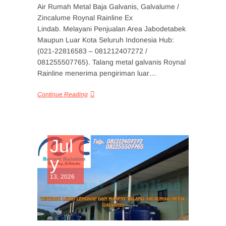
Air Rumah Metal Baja Galvanis, Galvalume /
Zincalume Roynal Rainline Ex
Lindab. Melayani Penjualan Area Jabodetabek
Maupun Luar Kota Seluruh Indonesia Hub:
(021-22816583 – 081212407272 /
081255507765). Talang metal galvanis Roynal
Rainline menerima pengiriman luar…
Continue Reading
Jul
y
13, 2026