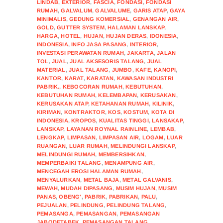
LINDAB
,
EXTERIOR
,
FASCIA
,
FONDASI
,
FONDASI
RUMAH
,
GALVALUM
,
GALVALUME
,
GARIS ATAP
,
GAYA
MINIMALIS
,
GEDUNG KOMERSIAL
,
GENANGAN AIR
,
GOLD
,
GUTTER SYSTEM
,
HALAMAN LANSKAP
,
HARGA
,
HOTEL
,
HUJAN
,
HUJAN DERAS
,
IDONESIA
,
INDONESIA
,
INFO JASA PASANG
,
INTERIOR
,
INVESTASI PERAWATAN RUMAH
,
JAKARTA
,
JALAN
TOL
,
JUAL
,
JUAL AKSESORIS TALANG
,
JUAL
MATERIAL
,
JUAL TALANG
,
JUMBO
,
KAFE
,
KANOPI
,
KANTOR
,
KARAT
,
KARATAN
,
KAWASAN INDUSTRI
PABRIK.
,
KEBOCORAN RUMAH
,
KEBUTUHAN
,
KEBUTUHAN RUMAH
,
KELEMBAPAN
,
KERUSAKAN
,
KERUSAKAN ATAP
,
KETAHANAN RUMAH
,
KILINIK
,
KIRIMAN
,
KONTRAKTOR
,
KOS
,
KOSTUM
,
KOTA DI
INDONESIA
,
KROPOS
,
KUALITAS TINGGI
,
LANSAKAP
,
LANSKAP
,
LAYANAN ROYNAL RAINLINE
,
LEMBAB
,
LENGKAP
,
LIMPASAN
,
LIMPASAN AIR
,
LOGAM
,
LUAR
RUANGAN
,
LUAR RUMAH
,
MELINDUNGI LANSKAP
,
MELINDUNGI RUMAH
,
MEMBERSIHKAN
,
MEMPERBAIKI TALANG
,
MENAMPUNG AIR
,
MENCEGAH EROSI HALAMAN RUMAH
,
MENYALURKAN
,
METAL BAJA
,
METAL GALVANIS
,
MEWAH
,
MUDAH DIPASANG
,
MUSIM HUJAN
,
MUSIM
PANAS
,
OBENG'
,
PABRIK
,
PABRIKAN
,
PALU
,
PEJUALAN
,
PELINDUNG
,
PELINDUNG TALANG
,
PEMASANGA
,
PEMASANGAN
,
PEMASANGAN
JABODETABEK
,
PEMASANGAN TALANG
,