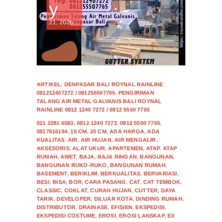
y
21, 2026
ARTIKEL
,
DENPASAR BALI ROYNAL RAINLINE
081212407272 / 081255507765
,
PENGIRIMAN
TALANG AIR METAL GALVANIS BALI ROYNAL
RAINLINE 0812 1240 7272 / 0812 5550 7765
021 2281 6583
,
0812 1240 7272
,
0812 5550 7765
,
0817616194
,
15 CM
,
20 CM
,
ADA HARGA
,
ADA
KUALITAS
,
AIR
,
AIR HUJAN
,
AIR MENGALIR
,
AKSESORIS
,
ALAT UKUR
,
APARTEMEN
,
ATAP
,
ATAP
RUMAH
,
AWET
,
BAJA
,
BAJA RINGAN
,
BANGUNAN
,
BANGUNAN RUKO-RUKO
,
BANGUNAN RUMAH
,
BASEMENT
,
BERIKLIM
,
BERKUALITAS
,
BERVARIASI
,
BESI
,
BISA
,
BOR
,
CARA PASANG
,
CAT
,
CAT TEMBOK
,
CLASSIC
,
COKLAT
,
CURAH HUJAN
,
CUTTER
,
DAYA
TARIK
,
DEVELOPER
,
DILUAR KOTA
,
DINDING RUMAH
,
DISTRIBUTOR
,
DRAINASE
,
EFISIEN
,
EKSPEDISI
,
EKSPEDISI COSTUME
,
EROSI
,
EROSI LANSKAP
,
EX