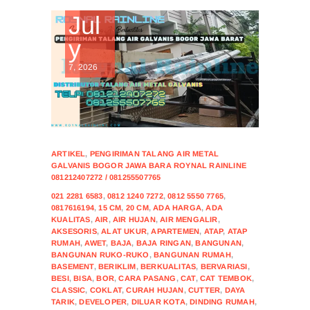
Jul
y
7, 2026
ARTIKEL
,
PENGIRIMAN TALANG AIR METAL
GALVANIS BOGOR JAWA BARA ROYNAL RAINLINE
081212407272 / 081255507765
021 2281 6583
,
0812 1240 7272
,
0812 5550 7765
,
0817616194
,
15 CM
,
20 CM
,
ADA HARGA
,
ADA
KUALITAS
,
AIR
,
AIR HUJAN
,
AIR MENGALIR
,
AKSESORIS
,
ALAT UKUR
,
APARTEMEN
,
ATAP
,
ATAP
RUMAH
,
AWET
,
BAJA
,
BAJA RINGAN
,
BANGUNAN
,
BANGUNAN RUKO-RUKO
,
BANGUNAN RUMAH
,
BASEMENT
,
BERIKLIM
,
BERKUALITAS
,
BERVARIASI
,
BESI
,
BISA
,
BOR
,
CARA PASANG
,
CAT
,
CAT TEMBOK
,
CLASSIC
,
COKLAT
,
CURAH HUJAN
,
CUTTER
,
DAYA
TARIK
,
DEVELOPER
,
DILUAR KOTA
,
DINDING RUMAH
,