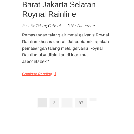
Barat Jakarta Selatan
Roynal Rainline
Post By
Talang Galvanis
No Comments
Pemasangan talang air metal galvanis Roynal
Rainline khusus daerah Jabodetabek, apakah
pemasangan talang metal galvanis Roynal
Rainline bisa dilakukan di luar kota
Jabodetabek?
Continue Reading
Posts
Page
Page
Page
Next
1
2
…
87
page
pagination