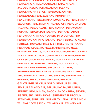
PEMASANGA
,
PEMASANGAN
,
PEMASANGAN
JABODETABEK
,
PEMASANGAN TALANG
,
PEMASANGAN TEPAT
,
PEMBUANGAN AIR
,
PEMESANAN
,
PENGEMBANG PROPERTY
,
PENGIRIMAN
,
PENGIRIMAN LUAR KOTA
,
PENGIRIMAN
SELURUH
,
PENGIRIMAN TALANG AIR
,
PENGUKURAN
TALANG
,
PENJUALAN
,
PEPOHONAN
,
PERAWATAN
RUMAH
,
PERAWATAN TALANG
,
PERKANTORAN
,
PERUMAHAN
,
PIPA GALVANIS
,
PIPA LURUS
,
PIPA
PEMBUANGAN
,
PIPA TALANG
,
PLAT SENG
,
PONDASI
,
PONDASI RUMAH
,
PRICE LIST
,
RESORT
,
RETAKAN
,
RETAKAN KECIL
,
ROYNAL RAINLINE
,
ROYNAL-
HOUSE
,
ROYNALS
,
ROYNALS HOUSE
,
RUANG BAWAH
TANAH
,
RUKO – RUKO
,
RUMAH BERJAMUR
,
RUMAH
CLASSIC
,
RUMAH ESTETIKA
,
RUMAH KECANTIKAN
,
RUMAH KOS
,
RUMAH LEMBAB
,
RUMAH SAKIT
,
RUMAH YANG MEWAH
,
SALURAN TALANG
,
SAMBUNGAN PIPA LURUS
,
SAMBUNGAN TALANG
AIR
,
SARINGAN
,
SEKOLAH
,
SEKRUP
,
SEKRUP BAJA
RINGAN
,
SEKRUP BAJARINGAN
,
SEKRUP
GALVALUME
,
SEKRUP GOLD
,
SEKRUP SILVER
,
SEKRUP TALANG AIR
,
SELURU KOTA
,
SELURUH
,
SEPERTI PEMUKIMAN
,
SHOCK
,
SHOCK PIPA
,
SILVER
,
SISTEM
,
SPA
,
SPESIFIKASI
,
SPESIFIKASI PRODUK
,
STANDAR
,
SUPPLIER
,
SURVEI
,
TALANG 15CM 6 INCH
,
TALANG 20CM 8 INCH
,
TALANG AIR
,
TALANG AIR