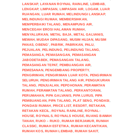
LANSKAP
,
LAYANAN ROYNAL RAINLINE
,
LEMBAB
,
LENGKAP
,
LIMPASAN
,
LIMPASAN AIR
,
LOGAM
,
LUAR
RUANGAN
,
LUAR RUMAH
,
MELINDUNGI LANSKAP
,
MELINDUNGI RUMAH
,
MEMBERSIHKAN
,
MEMPERBAIKI TALANG
,
MENAMPUNG AIR
,
MENCEGAH EROSI HALAMAN RUMAH
,
MENYALURKAN
,
METAL BAJA
,
METAL GALVANIS
,
MEWAH
,
MUDAH DIPASANG
,
MUSIM HUJAN
,
MUSIM
PANAS
,
OBENG'
,
PABRIK
,
PABRIKAN
,
PALU
,
PEJUALAN
,
PELINDUNG
,
PELINDUNG TALANG
,
PEMASANGA
,
PEMASANGAN
,
PEMASANGAN
JABODETABEK
,
PEMASANGAN TALANG
,
PEMASANGAN TEPAT
,
PEMBUANGAN AIR
,
PEMESANAN
,
PENGEMBANG PROPERTY
,
PENGIRIMAN
,
PENGIRIMAN LUAR KOTA
,
PENGIRIMAN
SELURUH
,
PENGIRIMAN TALANG AIR
,
PENGUKURAN
TALANG
,
PENJUALAN
,
PEPOHONAN
,
PERAWATAN
RUMAH
,
PERAWATAN TALANG
,
PERKANTORAN
,
PERUMAHAN
,
PIPA GALVANIS
,
PIPA LURUS
,
PIPA
PEMBUANGAN
,
PIPA TALANG
,
PLAT SENG
,
PONDASI
,
PONDASI RUMAH
,
PRICE LIST
,
RESORT
,
RETAKAN
,
RETAKAN KECIL
,
ROYNAL RAINLINE
,
ROYNAL-
HOUSE
,
ROYNALS
,
ROYNALS HOUSE
,
RUANG BAWAH
TANAH
,
RUKO – RUKO
,
RUMAH BERJAMUR
,
RUMAH
CLASSIC
,
RUMAH ESTETIKA
,
RUMAH KECANTIKAN
,
RUMAH KOS
,
RUMAH LEMBAB
,
RUMAH SAKIT
,