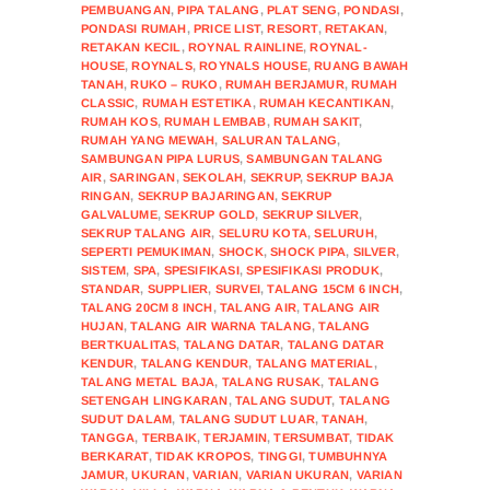
PEMBUANGAN
,
PIPA TALANG
,
PLAT SENG
,
PONDASI
,
PONDASI RUMAH
,
PRICE LIST
,
RESORT
,
RETAKAN
,
RETAKAN KECIL
,
ROYNAL RAINLINE
,
ROYNAL-
HOUSE
,
ROYNALS
,
ROYNALS HOUSE
,
RUANG BAWAH
TANAH
,
RUKO – RUKO
,
RUMAH BERJAMUR
,
RUMAH
CLASSIC
,
RUMAH ESTETIKA
,
RUMAH KECANTIKAN
,
RUMAH KOS
,
RUMAH LEMBAB
,
RUMAH SAKIT
,
RUMAH YANG MEWAH
,
SALURAN TALANG
,
SAMBUNGAN PIPA LURUS
,
SAMBUNGAN TALANG
AIR
,
SARINGAN
,
SEKOLAH
,
SEKRUP
,
SEKRUP BAJA
RINGAN
,
SEKRUP BAJARINGAN
,
SEKRUP
GALVALUME
,
SEKRUP GOLD
,
SEKRUP SILVER
,
SEKRUP TALANG AIR
,
SELURU KOTA
,
SELURUH
,
SEPERTI PEMUKIMAN
,
SHOCK
,
SHOCK PIPA
,
SILVER
,
SISTEM
,
SPA
,
SPESIFIKASI
,
SPESIFIKASI PRODUK
,
STANDAR
,
SUPPLIER
,
SURVEI
,
TALANG 15CM 6 INCH
,
TALANG 20CM 8 INCH
,
TALANG AIR
,
TALANG AIR
HUJAN
,
TALANG AIR WARNA TALANG
,
TALANG
BERTKUALITAS
,
TALANG DATAR
,
TALANG DATAR
KENDUR
,
TALANG KENDUR
,
TALANG MATERIAL
,
TALANG METAL BAJA
,
TALANG RUSAK
,
TALANG
SETENGAH LINGKARAN
,
TALANG SUDUT
,
TALANG
SUDUT DALAM
,
TALANG SUDUT LUAR
,
TANAH
,
TANGGA
,
TERBAIK
,
TERJAMIN
,
TERSUMBAT
,
TIDAK
BERKARAT
,
TIDAK KROPOS
,
TINGGI
,
TUMBUHNYA
JAMUR
,
UKURAN
,
VARIAN
,
VARIAN UKURAN
,
VARIAN