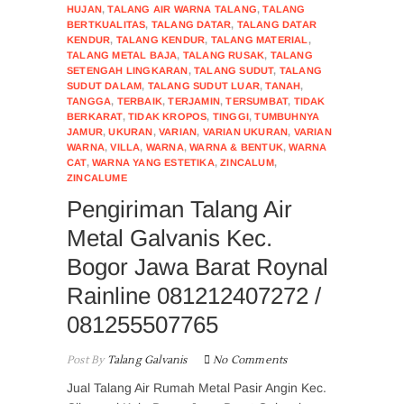
HUJAN
,
TALANG AIR WARNA TALANG
,
TALANG
BERTKUALITAS
,
TALANG DATAR
,
TALANG DATAR
KENDUR
,
TALANG KENDUR
,
TALANG MATERIAL
,
TALANG METAL BAJA
,
TALANG RUSAK
,
TALANG
SETENGAH LINGKARAN
,
TALANG SUDUT
,
TALANG
SUDUT DALAM
,
TALANG SUDUT LUAR
,
TANAH
,
TANGGA
,
TERBAIK
,
TERJAMIN
,
TERSUMBAT
,
TIDAK
BERKARAT
,
TIDAK KROPOS
,
TINGGI
,
TUMBUHNYA
JAMUR
,
UKURAN
,
VARIAN
,
VARIAN UKURAN
,
VARIAN
WARNA
,
VILLA
,
WARNA
,
WARNA & BENTUK
,
WARNA
CAT
,
WARNA YANG ESTETIKA
,
ZINCALUM
,
ZINCALUME
Pengiriman Talang Air
Metal Galvanis Kec.
Bogor Jawa Barat Roynal
Rainline 081212407272 /
081255507765
Post By
Talang Galvanis
No Comments
Jual Talang Air Rumah Metal Pasir Angin Kec.