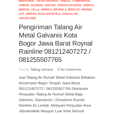
BERKARAT
,
TIDAK KROPOS
,
TINGGI
,
TUMBUHNYA
JAMUR
,
UKURAN
,
VARIAN
,
VARIAN UKURAN
,
VARIAN
WARNA
,
VILLA
,
WARNA
,
WARNA & BENTUK
,
WARNA
CAT
,
WARNA YANG ESTETIKA
,
ZINCALUM
,
ZINCALUME
Pengiriman Talang Air
Metal Galvanis Kota
Bogor Jawa Barat Roynal
Rainline 081212407272 /
081255507765
Post By
Talang Galvanis
No Comments
Jual Talang Air Rumah Metal Galvanis Babakan
Kecamatan Bogor Tengah Jawa Barat
081212407272 / 081255507765 Distributor
Penjualan Talang Air Rumah Metal Baja
Galvanis, Galvalume / Zincalume Roynal
Rainline Ex Lindab. Melayani Penjualan Area
Jabodetabek Maupun Luar Kota Seluruh