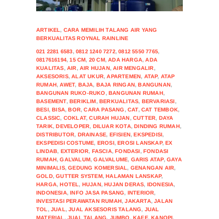
ARTIKEL
,
CARA MEMILIH TALANG AIR YANG
BERKUALITAS ROYNAL RAINLINE
021 2281 6583
,
0812 1240 7272
,
0812 5550 7765
,
0817616194
,
15 CM
,
20 CM
,
ADA HARGA
,
ADA
KUALITAS
,
AIR
,
AIR HUJAN
,
AIR MENGALIR
,
AKSESORIS
,
ALAT UKUR
,
APARTEMEN
,
ATAP
,
ATAP
RUMAH
,
AWET
,
BAJA
,
BAJA RINGAN
,
BANGUNAN
,
BANGUNAN RUKO-RUKO
,
BANGUNAN RUMAH
,
BASEMENT
,
BERIKLIM
,
BERKUALITAS
,
BERVARIASI
,
BESI
,
BISA
,
BOR
,
CARA PASANG
,
CAT
,
CAT TEMBOK
,
CLASSIC
,
COKLAT
,
CURAH HUJAN
,
CUTTER
,
DAYA
TARIK
,
DEVELOPER
,
DILUAR KOTA
,
DINDING RUMAH
,
DISTRIBUTOR
,
DRAINASE
,
EFISIEN
,
EKSPEDISI
,
EKSPEDISI COSTUME
,
EROSI
,
EROSI LANSKAP
,
EX
LINDAB
,
EXTERIOR
,
FASCIA
,
FONDASI
,
FONDASI
RUMAH
,
GALVALUM
,
GALVALUME
,
GARIS ATAP
,
GAYA
MINIMALIS
,
GEDUNG KOMERSIAL
,
GENANGAN AIR
,
GOLD
,
GUTTER SYSTEM
,
HALAMAN LANSKAP
,
HARGA
,
HOTEL
,
HUJAN
,
HUJAN DERAS
,
IDONESIA
,
INDONESIA
,
INFO JASA PASANG
,
INTERIOR
,
INVESTASI PERAWATAN RUMAH
,
JAKARTA
,
JALAN
TOL
,
JUAL
,
JUAL AKSESORIS TALANG
,
JUAL
MATERIAL
,
JUAL TALANG
,
JUMBO
,
KAFE
,
KANOPI
,