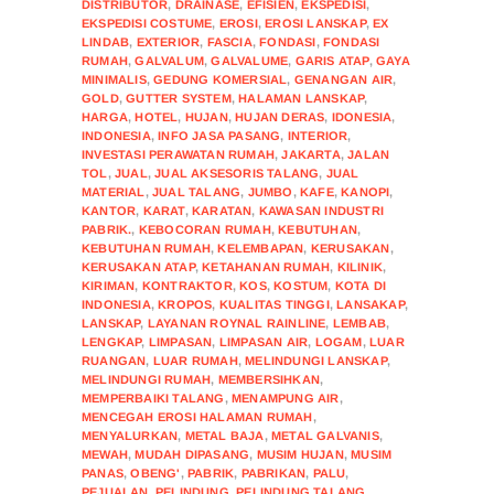
DISTRIBUTOR
,
DRAINASE
,
EFISIEN
,
EKSPEDISI
,
EKSPEDISI COSTUME
,
EROSI
,
EROSI LANSKAP
,
EX
LINDAB
,
EXTERIOR
,
FASCIA
,
FONDASI
,
FONDASI
RUMAH
,
GALVALUM
,
GALVALUME
,
GARIS ATAP
,
GAYA
MINIMALIS
,
GEDUNG KOMERSIAL
,
GENANGAN AIR
,
GOLD
,
GUTTER SYSTEM
,
HALAMAN LANSKAP
,
HARGA
,
HOTEL
,
HUJAN
,
HUJAN DERAS
,
IDONESIA
,
INDONESIA
,
INFO JASA PASANG
,
INTERIOR
,
INVESTASI PERAWATAN RUMAH
,
JAKARTA
,
JALAN
TOL
,
JUAL
,
JUAL AKSESORIS TALANG
,
JUAL
MATERIAL
,
JUAL TALANG
,
JUMBO
,
KAFE
,
KANOPI
,
KANTOR
,
KARAT
,
KARATAN
,
KAWASAN INDUSTRI
PABRIK.
,
KEBOCORAN RUMAH
,
KEBUTUHAN
,
KEBUTUHAN RUMAH
,
KELEMBAPAN
,
KERUSAKAN
,
KERUSAKAN ATAP
,
KETAHANAN RUMAH
,
KILINIK
,
KIRIMAN
,
KONTRAKTOR
,
KOS
,
KOSTUM
,
KOTA DI
INDONESIA
,
KROPOS
,
KUALITAS TINGGI
,
LANSAKAP
,
LANSKAP
,
LAYANAN ROYNAL RAINLINE
,
LEMBAB
,
LENGKAP
,
LIMPASAN
,
LIMPASAN AIR
,
LOGAM
,
LUAR
RUANGAN
,
LUAR RUMAH
,
MELINDUNGI LANSKAP
,
MELINDUNGI RUMAH
,
MEMBERSIHKAN
,
MEMPERBAIKI TALANG
,
MENAMPUNG AIR
,
MENCEGAH EROSI HALAMAN RUMAH
,
MENYALURKAN
,
METAL BAJA
,
METAL GALVANIS
,
MEWAH
,
MUDAH DIPASANG
,
MUSIM HUJAN
,
MUSIM
PANAS
,
OBENG'
,
PABRIK
,
PABRIKAN
,
PALU
,
PEJUALAN
,
PELINDUNG
,
PELINDUNG TALANG
,