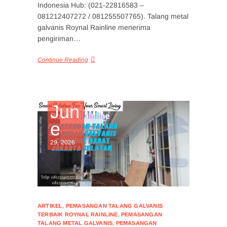
Indonesia Hub: (021-22816583 –
081212407272 / 081255507765). Talang metal
galvanis Roynal Rainline menerima
pengiriman…
Continue Reading
Jun
e
29, 2026
ARTIKEL
,
PEMASANGAN TALANG GALVANIS
TERBAIK ROYNAL RAINLINE
,
PEMASANGAN
TALANG METAL GALVANIS
,
PEMASANGAN