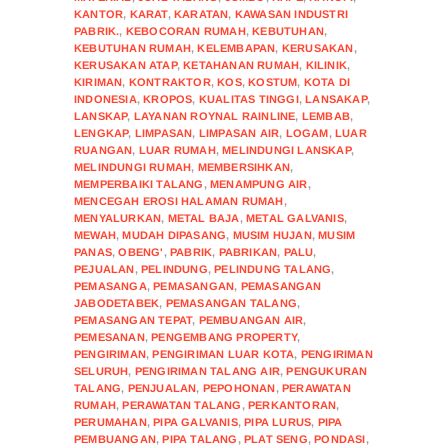
KANTOR
,
KARAT
,
KARATAN
,
KAWASAN INDUSTRI
PABRIK.
,
KEBOCORAN RUMAH
,
KEBUTUHAN
,
KEBUTUHAN RUMAH
,
KELEMBAPAN
,
KERUSAKAN
,
KERUSAKAN ATAP
,
KETAHANAN RUMAH
,
KILINIK
,
KIRIMAN
,
KONTRAKTOR
,
KOS
,
KOSTUM
,
KOTA DI
INDONESIA
,
KROPOS
,
KUALITAS TINGGI
,
LANSAKAP
,
LANSKAP
,
LAYANAN ROYNAL RAINLINE
,
LEMBAB
,
LENGKAP
,
LIMPASAN
,
LIMPASAN AIR
,
LOGAM
,
LUAR
RUANGAN
,
LUAR RUMAH
,
MELINDUNGI LANSKAP
,
MELINDUNGI RUMAH
,
MEMBERSIHKAN
,
MEMPERBAIKI TALANG
,
MENAMPUNG AIR
,
MENCEGAH EROSI HALAMAN RUMAH
,
MENYALURKAN
,
METAL BAJA
,
METAL GALVANIS
,
MEWAH
,
MUDAH DIPASANG
,
MUSIM HUJAN
,
MUSIM
PANAS
,
OBENG'
,
PABRIK
,
PABRIKAN
,
PALU
,
PEJUALAN
,
PELINDUNG
,
PELINDUNG TALANG
,
PEMASANGA
,
PEMASANGAN
,
PEMASANGAN
JABODETABEK
,
PEMASANGAN TALANG
,
PEMASANGAN TEPAT
,
PEMBUANGAN AIR
,
PEMESANAN
,
PENGEMBANG PROPERTY
,
PENGIRIMAN
,
PENGIRIMAN LUAR KOTA
,
PENGIRIMAN
SELURUH
,
PENGIRIMAN TALANG AIR
,
PENGUKURAN
TALANG
,
PENJUALAN
,
PEPOHONAN
,
PERAWATAN
RUMAH
,
PERAWATAN TALANG
,
PERKANTORAN
,
PERUMAHAN
,
PIPA GALVANIS
,
PIPA LURUS
,
PIPA
PEMBUANGAN
,
PIPA TALANG
,
PLAT SENG
,
PONDASI
,