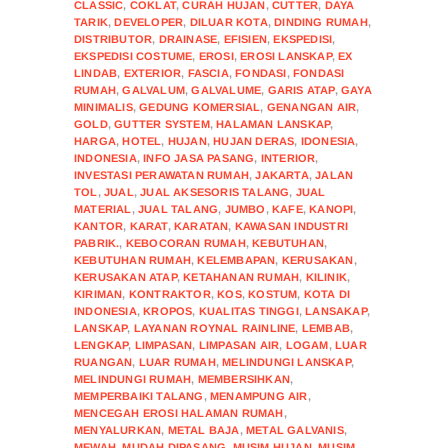
CLASSIC
,
COKLAT
,
CURAH HUJAN
,
CUTTER
,
DAYA
TARIK
,
DEVELOPER
,
DILUAR KOTA
,
DINDING RUMAH
,
DISTRIBUTOR
,
DRAINASE
,
EFISIEN
,
EKSPEDISI
,
EKSPEDISI COSTUME
,
EROSI
,
EROSI LANSKAP
,
EX
LINDAB
,
EXTERIOR
,
FASCIA
,
FONDASI
,
FONDASI
RUMAH
,
GALVALUM
,
GALVALUME
,
GARIS ATAP
,
GAYA
MINIMALIS
,
GEDUNG KOMERSIAL
,
GENANGAN AIR
,
GOLD
,
GUTTER SYSTEM
,
HALAMAN LANSKAP
,
HARGA
,
HOTEL
,
HUJAN
,
HUJAN DERAS
,
IDONESIA
,
INDONESIA
,
INFO JASA PASANG
,
INTERIOR
,
INVESTASI PERAWATAN RUMAH
,
JAKARTA
,
JALAN
TOL
,
JUAL
,
JUAL AKSESORIS TALANG
,
JUAL
MATERIAL
,
JUAL TALANG
,
JUMBO
,
KAFE
,
KANOPI
,
KANTOR
,
KARAT
,
KARATAN
,
KAWASAN INDUSTRI
PABRIK.
,
KEBOCORAN RUMAH
,
KEBUTUHAN
,
KEBUTUHAN RUMAH
,
KELEMBAPAN
,
KERUSAKAN
,
KERUSAKAN ATAP
,
KETAHANAN RUMAH
,
KILINIK
,
KIRIMAN
,
KONTRAKTOR
,
KOS
,
KOSTUM
,
KOTA DI
INDONESIA
,
KROPOS
,
KUALITAS TINGGI
,
LANSAKAP
,
LANSKAP
,
LAYANAN ROYNAL RAINLINE
,
LEMBAB
,
LENGKAP
,
LIMPASAN
,
LIMPASAN AIR
,
LOGAM
,
LUAR
RUANGAN
,
LUAR RUMAH
,
MELINDUNGI LANSKAP
,
MELINDUNGI RUMAH
,
MEMBERSIHKAN
,
MEMPERBAIKI TALANG
,
MENAMPUNG AIR
,
MENCEGAH EROSI HALAMAN RUMAH
,
MENYALURKAN
,
METAL BAJA
,
METAL GALVANIS
,
MEWAH
,
MUDAH DIPASANG
,
MUSIM HUJAN
,
MUSIM