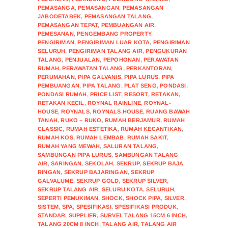
PEMASANGA
,
PEMASANGAN
,
PEMASANGAN
JABODETABEK
,
PEMASANGAN TALANG
,
PEMASANGAN TEPAT
,
PEMBUANGAN AIR
,
PEMESANAN
,
PENGEMBANG PROPERTY
,
PENGIRIMAN
,
PENGIRIMAN LUAR KOTA
,
PENGIRIMAN
SELURUH
,
PENGIRIMAN TALANG AIR
,
PENGUKURAN
TALANG
,
PENJUALAN
,
PEPOHONAN
,
PERAWATAN
RUMAH
,
PERAWATAN TALANG
,
PERKANTORAN
,
PERUMAHAN
,
PIPA GALVANIS
,
PIPA LURUS
,
PIPA
PEMBUANGAN
,
PIPA TALANG
,
PLAT SENG
,
PONDASI
,
PONDASI RUMAH
,
PRICE LIST
,
RESORT
,
RETAKAN
,
RETAKAN KECIL
,
ROYNAL RAINLINE
,
ROYNAL-
HOUSE
,
ROYNALS
,
ROYNALS HOUSE
,
RUANG BAWAH
TANAH
,
RUKO – RUKO
,
RUMAH BERJAMUR
,
RUMAH
CLASSIC
,
RUMAH ESTETIKA
,
RUMAH KECANTIKAN
,
RUMAH KOS
,
RUMAH LEMBAB
,
RUMAH SAKIT
,
RUMAH YANG MEWAH
,
SALURAN TALANG
,
SAMBUNGAN PIPA LURUS
,
SAMBUNGAN TALANG
AIR
,
SARINGAN
,
SEKOLAH
,
SEKRUP
,
SEKRUP BAJA
RINGAN
,
SEKRUP BAJARINGAN
,
SEKRUP
GALVALUME
,
SEKRUP GOLD
,
SEKRUP SILVER
,
SEKRUP TALANG AIR
,
SELURU KOTA
,
SELURUH
,
SEPERTI PEMUKIMAN
,
SHOCK
,
SHOCK PIPA
,
SILVER
,
SISTEM
,
SPA
,
SPESIFIKASI
,
SPESIFIKASI PRODUK
,
STANDAR
,
SUPPLIER
,
SURVEI
,
TALANG 15CM 6 INCH
,
TALANG 20CM 8 INCH
,
TALANG AIR
,
TALANG AIR