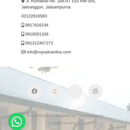
Jl. Rumakso No. 18A RT 010 RW 005,
Jatiranggon, Jatisampurna
02122816583
0817616194
0818201336
081212407272
info@roynalrainline.com
facebook
twitter
youtube
instagram
RoynalRainline
| Designed by:
Theme Freesia
© 2026
WordPress