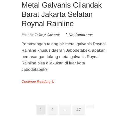
Metal Galvanis Cilandak
Barat Jakarta Selatan
Roynal Rainline
Post By
Talang Galvanis
No Comments
Pemasangan talang air metal galvanis Roynal
Rainline khusus daerah Jabodetabek, apakah
pemasangan talang metal galvanis Roynal
Rainline bisa dilakukan di luar kota
Jabodetabek?
Continue Reading
Posts
Page
Page
Page
Next
1
2
…
47
page
pagination