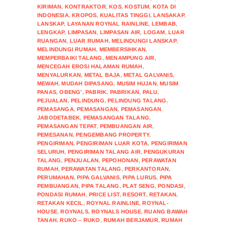
KIRIMAN
,
KONTRAKTOR
,
KOS
,
KOSTUM
,
KOTA DI
INDONESIA
,
KROPOS
,
KUALITAS TINGGI
,
LANSAKAP
,
LANSKAP
,
LAYANAN ROYNAL RAINLINE
,
LEMBAB
,
LENGKAP
,
LIMPASAN
,
LIMPASAN AIR
,
LOGAM
,
LUAR
RUANGAN
,
LUAR RUMAH
,
MELINDUNGI LANSKAP
,
MELINDUNGI RUMAH
,
MEMBERSIHKAN
,
MEMPERBAIKI TALANG
,
MENAMPUNG AIR
,
MENCEGAH EROSI HALAMAN RUMAH
,
MENYALURKAN
,
METAL BAJA
,
METAL GALVANIS
,
MEWAH
,
MUDAH DIPASANG
,
MUSIM HUJAN
,
MUSIM
PANAS
,
OBENG'
,
PABRIK
,
PABRIKAN
,
PALU
,
PEJUALAN
,
PELINDUNG
,
PELINDUNG TALANG
,
PEMASANGA
,
PEMASANGAN
,
PEMASANGAN
JABODETABEK
,
PEMASANGAN TALANG
,
PEMASANGAN TEPAT
,
PEMBUANGAN AIR
,
PEMESANAN
,
PENGEMBANG PROPERTY
,
PENGIRIMAN
,
PENGIRIMAN LUAR KOTA
,
PENGIRIMAN
SELURUH
,
PENGIRIMAN TALANG AIR
,
PENGUKURAN
TALANG
,
PENJUALAN
,
PEPOHONAN
,
PERAWATAN
RUMAH
,
PERAWATAN TALANG
,
PERKANTORAN
,
PERUMAHAN
,
PIPA GALVANIS
,
PIPA LURUS
,
PIPA
PEMBUANGAN
,
PIPA TALANG
,
PLAT SENG
,
PONDASI
,
PONDASI RUMAH
,
PRICE LIST
,
RESORT
,
RETAKAN
,
RETAKAN KECIL
,
ROYNAL RAINLINE
,
ROYNAL-
HOUSE
,
ROYNALS
,
ROYNALS HOUSE
,
RUANG BAWAH
TANAH
,
RUKO – RUKO
,
RUMAH BERJAMUR
,
RUMAH