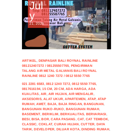
Jul
y
21, 2026
ARTIKEL
,
DENPASAR BALI ROYNAL RAINLINE
081212407272 / 081255507765
,
PENGIRIMAN
TALANG AIR METAL GALVANIS BALI ROYNAL
RAINLINE 0812 1240 7272 / 0812 5550 7765
021 2281 6583
,
0812 1240 7272
,
0812 5550 7765
,
0817616194
,
15 CM
,
20 CM
,
ADA HARGA
,
ADA
KUALITAS
,
AIR
,
AIR HUJAN
,
AIR MENGALIR
,
AKSESORIS
,
ALAT UKUR
,
APARTEMEN
,
ATAP
,
ATAP
RUMAH
,
AWET
,
BAJA
,
BAJA RINGAN
,
BANGUNAN
,
BANGUNAN RUKO-RUKO
,
BANGUNAN RUMAH
,
BASEMENT
,
BERIKLIM
,
BERKUALITAS
,
BERVARIASI
,
BESI
,
BISA
,
BOR
,
CARA PASANG
,
CAT
,
CAT TEMBOK
,
CLASSIC
,
COKLAT
,
CURAH HUJAN
,
CUTTER
,
DAYA
TARIK
,
DEVELOPER
,
DILUAR KOTA
,
DINDING RUMAH
,