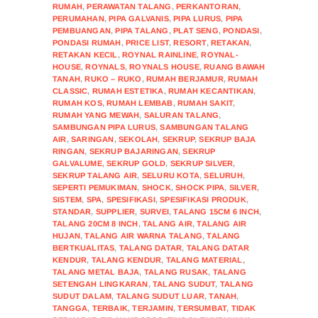
RUMAH
,
PERAWATAN TALANG
,
PERKANTORAN
,
PERUMAHAN
,
PIPA GALVANIS
,
PIPA LURUS
,
PIPA
PEMBUANGAN
,
PIPA TALANG
,
PLAT SENG
,
PONDASI
,
PONDASI RUMAH
,
PRICE LIST
,
RESORT
,
RETAKAN
,
RETAKAN KECIL
,
ROYNAL RAINLINE
,
ROYNAL-
HOUSE
,
ROYNALS
,
ROYNALS HOUSE
,
RUANG BAWAH
TANAH
,
RUKO – RUKO
,
RUMAH BERJAMUR
,
RUMAH
CLASSIC
,
RUMAH ESTETIKA
,
RUMAH KECANTIKAN
,
RUMAH KOS
,
RUMAH LEMBAB
,
RUMAH SAKIT
,
RUMAH YANG MEWAH
,
SALURAN TALANG
,
SAMBUNGAN PIPA LURUS
,
SAMBUNGAN TALANG
AIR
,
SARINGAN
,
SEKOLAH
,
SEKRUP
,
SEKRUP BAJA
RINGAN
,
SEKRUP BAJARINGAN
,
SEKRUP
GALVALUME
,
SEKRUP GOLD
,
SEKRUP SILVER
,
SEKRUP TALANG AIR
,
SELURU KOTA
,
SELURUH
,
SEPERTI PEMUKIMAN
,
SHOCK
,
SHOCK PIPA
,
SILVER
,
SISTEM
,
SPA
,
SPESIFIKASI
,
SPESIFIKASI PRODUK
,
STANDAR
,
SUPPLIER
,
SURVEI
,
TALANG 15CM 6 INCH
,
TALANG 20CM 8 INCH
,
TALANG AIR
,
TALANG AIR
HUJAN
,
TALANG AIR WARNA TALANG
,
TALANG
BERTKUALITAS
,
TALANG DATAR
,
TALANG DATAR
KENDUR
,
TALANG KENDUR
,
TALANG MATERIAL
,
TALANG METAL BAJA
,
TALANG RUSAK
,
TALANG
SETENGAH LINGKARAN
,
TALANG SUDUT
,
TALANG
SUDUT DALAM
,
TALANG SUDUT LUAR
,
TANAH
,
TANGGA
,
TERBAIK
,
TERJAMIN
,
TERSUMBAT
,
TIDAK