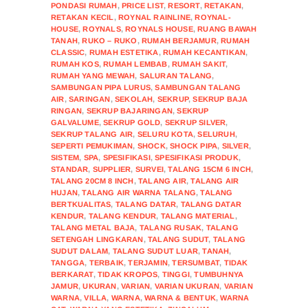
PONDASI RUMAH
,
PRICE LIST
,
RESORT
,
RETAKAN
,
RETAKAN KECIL
,
ROYNAL RAINLINE
,
ROYNAL-
HOUSE
,
ROYNALS
,
ROYNALS HOUSE
,
RUANG BAWAH
TANAH
,
RUKO – RUKO
,
RUMAH BERJAMUR
,
RUMAH
CLASSIC
,
RUMAH ESTETIKA
,
RUMAH KECANTIKAN
,
RUMAH KOS
,
RUMAH LEMBAB
,
RUMAH SAKIT
,
RUMAH YANG MEWAH
,
SALURAN TALANG
,
SAMBUNGAN PIPA LURUS
,
SAMBUNGAN TALANG
AIR
,
SARINGAN
,
SEKOLAH
,
SEKRUP
,
SEKRUP BAJA
RINGAN
,
SEKRUP BAJARINGAN
,
SEKRUP
GALVALUME
,
SEKRUP GOLD
,
SEKRUP SILVER
,
SEKRUP TALANG AIR
,
SELURU KOTA
,
SELURUH
,
SEPERTI PEMUKIMAN
,
SHOCK
,
SHOCK PIPA
,
SILVER
,
SISTEM
,
SPA
,
SPESIFIKASI
,
SPESIFIKASI PRODUK
,
STANDAR
,
SUPPLIER
,
SURVEI
,
TALANG 15CM 6 INCH
,
TALANG 20CM 8 INCH
,
TALANG AIR
,
TALANG AIR
HUJAN
,
TALANG AIR WARNA TALANG
,
TALANG
BERTKUALITAS
,
TALANG DATAR
,
TALANG DATAR
KENDUR
,
TALANG KENDUR
,
TALANG MATERIAL
,
TALANG METAL BAJA
,
TALANG RUSAK
,
TALANG
SETENGAH LINGKARAN
,
TALANG SUDUT
,
TALANG
SUDUT DALAM
,
TALANG SUDUT LUAR
,
TANAH
,
TANGGA
,
TERBAIK
,
TERJAMIN
,
TERSUMBAT
,
TIDAK
BERKARAT
,
TIDAK KROPOS
,
TINGGI
,
TUMBUHNYA
JAMUR
,
UKURAN
,
VARIAN
,
VARIAN UKURAN
,
VARIAN
WARNA
,
VILLA
,
WARNA
,
WARNA & BENTUK
,
WARNA