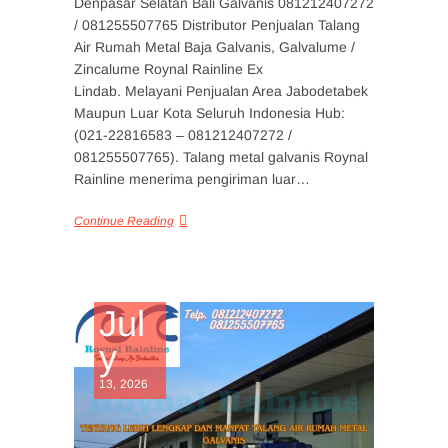
Denpasar Selatan Bali Galvanis 081212407272
/ 081255507765 Distributor Penjualan Talang
Air Rumah Metal Baja Galvanis, Galvalume /
Zincalume Roynal Rainline Ex
Lindab. Melayani Penjualan Area Jabodetabek
Maupun Luar Kota Seluruh Indonesia Hub:
(021-22816583 – 081212407272 /
081255507765). Talang metal galvanis Roynal
Rainline menerima pengiriman luar…
Continue Reading
Jul
y
13, 2026