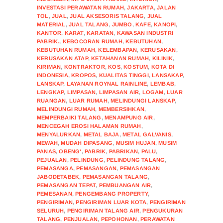
INVESTASI PERAWATAN RUMAH
,
JAKARTA
,
JALAN
TOL
,
JUAL
,
JUAL AKSESORIS TALANG
,
JUAL
MATERIAL
,
JUAL TALANG
,
JUMBO
,
KAFE
,
KANOPI
,
KANTOR
,
KARAT
,
KARATAN
,
KAWASAN INDUSTRI
PABRIK.
,
KEBOCORAN RUMAH
,
KEBUTUHAN
,
KEBUTUHAN RUMAH
,
KELEMBAPAN
,
KERUSAKAN
,
KERUSAKAN ATAP
,
KETAHANAN RUMAH
,
KILINIK
,
KIRIMAN
,
KONTRAKTOR
,
KOS
,
KOSTUM
,
KOTA DI
INDONESIA
,
KROPOS
,
KUALITAS TINGGI
,
LANSAKAP
,
LANSKAP
,
LAYANAN ROYNAL RAINLINE
,
LEMBAB
,
LENGKAP
,
LIMPASAN
,
LIMPASAN AIR
,
LOGAM
,
LUAR
RUANGAN
,
LUAR RUMAH
,
MELINDUNGI LANSKAP
,
MELINDUNGI RUMAH
,
MEMBERSIHKAN
,
MEMPERBAIKI TALANG
,
MENAMPUNG AIR
,
MENCEGAH EROSI HALAMAN RUMAH
,
MENYALURKAN
,
METAL BAJA
,
METAL GALVANIS
,
MEWAH
,
MUDAH DIPASANG
,
MUSIM HUJAN
,
MUSIM
PANAS
,
OBENG'
,
PABRIK
,
PABRIKAN
,
PALU
,
PEJUALAN
,
PELINDUNG
,
PELINDUNG TALANG
,
PEMASANGA
,
PEMASANGAN
,
PEMASANGAN
JABODETABEK
,
PEMASANGAN TALANG
,
PEMASANGAN TEPAT
,
PEMBUANGAN AIR
,
PEMESANAN
,
PENGEMBANG PROPERTY
,
PENGIRIMAN
,
PENGIRIMAN LUAR KOTA
,
PENGIRIMAN
SELURUH
,
PENGIRIMAN TALANG AIR
,
PENGUKURAN
TALANG
,
PENJUALAN
,
PEPOHONAN
,
PERAWATAN