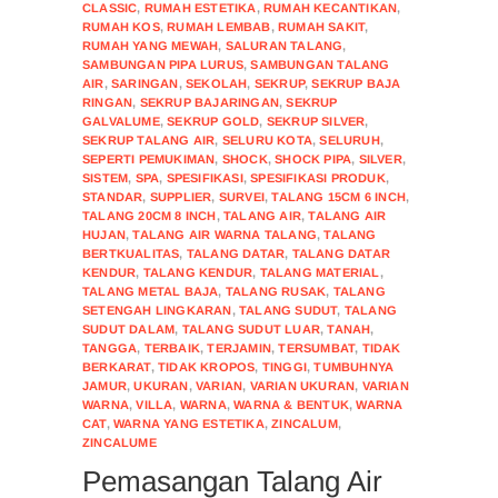
CLASSIC
,
RUMAH ESTETIKA
,
RUMAH KECANTIKAN
,
RUMAH KOS
,
RUMAH LEMBAB
,
RUMAH SAKIT
,
RUMAH YANG MEWAH
,
SALURAN TALANG
,
SAMBUNGAN PIPA LURUS
,
SAMBUNGAN TALANG
AIR
,
SARINGAN
,
SEKOLAH
,
SEKRUP
,
SEKRUP BAJA
RINGAN
,
SEKRUP BAJARINGAN
,
SEKRUP
GALVALUME
,
SEKRUP GOLD
,
SEKRUP SILVER
,
SEKRUP TALANG AIR
,
SELURU KOTA
,
SELURUH
,
SEPERTI PEMUKIMAN
,
SHOCK
,
SHOCK PIPA
,
SILVER
,
SISTEM
,
SPA
,
SPESIFIKASI
,
SPESIFIKASI PRODUK
,
STANDAR
,
SUPPLIER
,
SURVEI
,
TALANG 15CM 6 INCH
,
TALANG 20CM 8 INCH
,
TALANG AIR
,
TALANG AIR
HUJAN
,
TALANG AIR WARNA TALANG
,
TALANG
BERTKUALITAS
,
TALANG DATAR
,
TALANG DATAR
KENDUR
,
TALANG KENDUR
,
TALANG MATERIAL
,
TALANG METAL BAJA
,
TALANG RUSAK
,
TALANG
SETENGAH LINGKARAN
,
TALANG SUDUT
,
TALANG
SUDUT DALAM
,
TALANG SUDUT LUAR
,
TANAH
,
TANGGA
,
TERBAIK
,
TERJAMIN
,
TERSUMBAT
,
TIDAK
BERKARAT
,
TIDAK KROPOS
,
TINGGI
,
TUMBUHNYA
JAMUR
,
UKURAN
,
VARIAN
,
VARIAN UKURAN
,
VARIAN
WARNA
,
VILLA
,
WARNA
,
WARNA & BENTUK
,
WARNA
CAT
,
WARNA YANG ESTETIKA
,
ZINCALUM
,
ZINCALUME
Pemasangan Talang Air