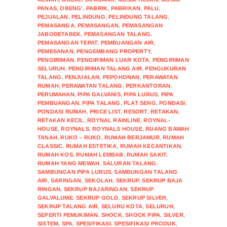
PANAS
,
OBENG'
,
PABRIK
,
PABRIKAN
,
PALU
,
PEJUALAN
,
PELINDUNG
,
PELINDUNG TALANG
,
PEMASANGA
,
PEMASANGAN
,
PEMASANGAN
JABODETABEK
,
PEMASANGAN TALANG
,
PEMASANGAN TEPAT
,
PEMBUANGAN AIR
,
PEMESANAN
,
PENGEMBANG PROPERTY
,
PENGIRIMAN
,
PENGIRIMAN LUAR KOTA
,
PENGIRIMAN
SELURUH
,
PENGIRIMAN TALANG AIR
,
PENGUKURAN
TALANG
,
PENJUALAN
,
PEPOHONAN
,
PERAWATAN
RUMAH
,
PERAWATAN TALANG
,
PERKANTORAN
,
PERUMAHAN
,
PIPA GALVANIS
,
PIPA LURUS
,
PIPA
PEMBUANGAN
,
PIPA TALANG
,
PLAT SENG
,
PONDASI
,
PONDASI RUMAH
,
PRICE LIST
,
RESORT
,
RETAKAN
,
RETAKAN KECIL
,
ROYNAL RAINLINE
,
ROYNAL-
HOUSE
,
ROYNALS
,
ROYNALS HOUSE
,
RUANG BAWAH
TANAH
,
RUKO – RUKO
,
RUMAH BERJAMUR
,
RUMAH
CLASSIC
,
RUMAH ESTETIKA
,
RUMAH KECANTIKAN
,
RUMAH KOS
,
RUMAH LEMBAB
,
RUMAH SAKIT
,
RUMAH YANG MEWAH
,
SALURAN TALANG
,
SAMBUNGAN PIPA LURUS
,
SAMBUNGAN TALANG
AIR
,
SARINGAN
,
SEKOLAH
,
SEKRUP
,
SEKRUP BAJA
RINGAN
,
SEKRUP BAJARINGAN
,
SEKRUP
GALVALUME
,
SEKRUP GOLD
,
SEKRUP SILVER
,
SEKRUP TALANG AIR
,
SELURU KOTA
,
SELURUH
,
SEPERTI PEMUKIMAN
,
SHOCK
,
SHOCK PIPA
,
SILVER
,
SISTEM
,
SPA
,
SPESIFIKASI
,
SPESIFIKASI PRODUK
,