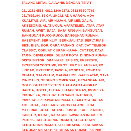
TALANG METAL GALVANIS DENGAN TEPAT
021 2281 6583
,
0812 1240 7272
,
0812 5550 7765
,
0817616194
,
15 CM
,
20 CM
,
ADA HARGA
,
ADA
KUALITAS
,
AIR
,
AIR HUJAN
,
AIR MENGALIR
,
AKSESORIS
,
ALAT UKUR
,
APARTEMEN
,
ATAP
,
ATAP
RUMAH
,
AWET
,
BAJA
,
BAJA RINGAN
,
BANGUNAN
,
BANGUNAN RUKO-RUKO
,
BANGUNAN RUMAH
,
BASEMENT
,
BERIKLIM
,
BERKUALITAS
,
BERVARIASI
,
BESI
,
BISA
,
BOR
,
CARA PASANG
,
CAT
,
CAT TEMBOK
,
CLASSIC
,
COKLAT
,
CURAH HUJAN
,
CUTTER
,
DAYA
TARIK
,
DEVELOPER
,
DILUAR KOTA
,
DINDING RUMAH
,
DISTRIBUTOR
,
DRAINASE
,
EFISIEN
,
EKSPEDISI
,
EKSPEDISI COSTUME
,
EROSI
,
EROSI LANSKAP
,
EX
LINDAB
,
EXTERIOR
,
FASCIA
,
FONDASI
,
FONDASI
RUMAH
,
GALVALUM
,
GALVALUME
,
GARIS ATAP
,
GAYA
MINIMALIS
,
GEDUNG KOMERSIAL
,
GENANGAN AIR
,
GOLD
,
GUTTER SYSTEM
,
HALAMAN LANSKAP
,
HARGA
,
HOTEL
,
HUJAN
,
HUJAN DERAS
,
IDONESIA
,
INDONESIA
,
INFO JASA PASANG
,
INTERIOR
,
INVESTASI PERAWATAN RUMAH
,
JAKARTA
,
JALAN
TOL
,
JUAL
,
JUAL AKSESORIS TALANG
,
JUAL
MATERIAL
,
JUAL TALANG
,
JUMBO
,
KAFE
,
KANOPI
,
KANTOR
,
KARAT
,
KARATAN
,
KAWASAN INDUSTRI
PABRIK.
,
KEBOCORAN RUMAH
,
KEBUTUHAN
,
KEBUTUHAN RUMAH
,
KELEMBAPAN
,
KERUSAKAN
,
KERUSAKAN ATAP
,
KETAHANAN RUMAH
,
KILINIK
,