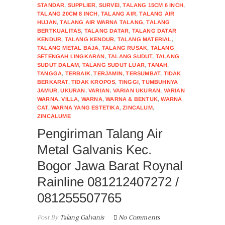
STANDAR
,
SUPPLIER
,
SURVEI
,
TALANG 15CM 6 INCH
,
TALANG 20CM 8 INCH
,
TALANG AIR
,
TALANG AIR
HUJAN
,
TALANG AIR WARNA TALANG
,
TALANG
BERTKUALITAS
,
TALANG DATAR
,
TALANG DATAR
KENDUR
,
TALANG KENDUR
,
TALANG MATERIAL
,
TALANG METAL BAJA
,
TALANG RUSAK
,
TALANG
SETENGAH LINGKARAN
,
TALANG SUDUT
,
TALANG
SUDUT DALAM
,
TALANG SUDUT LUAR
,
TANAH
,
TANGGA
,
TERBAIK
,
TERJAMIN
,
TERSUMBAT
,
TIDAK
BERKARAT
,
TIDAK KROPOS
,
TINGGI
,
TUMBUHNYA
JAMUR
,
UKURAN
,
VARIAN
,
VARIAN UKURAN
,
VARIAN
WARNA
,
VILLA
,
WARNA
,
WARNA & BENTUK
,
WARNA
CAT
,
WARNA YANG ESTETIKA
,
ZINCALUM
,
ZINCALUME
Pengiriman Talang Air
Metal Galvanis Kec.
Bogor Jawa Barat Roynal
Rainline 081212407272 /
081255507765
Post By
Talang Galvanis
No Comments