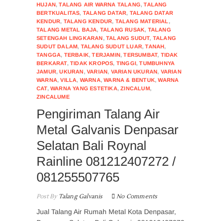
HUJAN
,
TALANG AIR WARNA TALANG
,
TALANG
BERTKUALITAS
,
TALANG DATAR
,
TALANG DATAR
KENDUR
,
TALANG KENDUR
,
TALANG MATERIAL
,
TALANG METAL BAJA
,
TALANG RUSAK
,
TALANG
SETENGAH LINGKARAN
,
TALANG SUDUT
,
TALANG
SUDUT DALAM
,
TALANG SUDUT LUAR
,
TANAH
,
TANGGA
,
TERBAIK
,
TERJAMIN
,
TERSUMBAT
,
TIDAK
BERKARAT
,
TIDAK KROPOS
,
TINGGI
,
TUMBUHNYA
JAMUR
,
UKURAN
,
VARIAN
,
VARIAN UKURAN
,
VARIAN
WARNA
,
VILLA
,
WARNA
,
WARNA & BENTUK
,
WARNA
CAT
,
WARNA YANG ESTETIKA
,
ZINCALUM
,
ZINCALUME
Pengiriman Talang Air
Metal Galvanis Denpasar
Selatan Bali Roynal
Rainline 081212407272 /
081255507765
Post By
Talang Galvanis
No Comments
Jual Talang Air Rumah Metal Kota Denpasar,