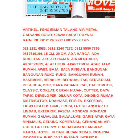
ARTIKEL
,
PENGIRIMAN TALANG AIR METAL
GALVANIS BOGOR JAWA BARAT ROYNAL
RAINLINE 081212407272 / 081255507765
021 2281 6583
,
0812 1240 7272
,
0812 5550 7765
,
0817616194
,
15 CM
,
20 CM
,
ADA HARGA
,
ADA
KUALITAS
,
AIR
,
AIR HUJAN
,
AIR MENGALIR
,
AKSESORIS
,
ALAT UKUR
,
APARTEMEN
,
ATAP
,
ATAP
RUMAH
,
AWET
,
BAJA
,
BAJA RINGAN
,
BANGUNAN
,
BANGUNAN RUKO-RUKO
,
BANGUNAN RUMAH
,
BASEMENT
,
BERIKLIM
,
BERKUALITAS
,
BERVARIASI
,
BESI
,
BISA
,
BOR
,
CARA PASANG
,
CAT
,
CAT TEMBOK
,
CLASSIC
,
COKLAT
,
CURAH HUJAN
,
CUTTER
,
DAYA
TARIK
,
DEVELOPER
,
DILUAR KOTA
,
DINDING RUMAH
,
DISTRIBUTOR
,
DRAINASE
,
EFISIEN
,
EKSPEDISI
,
EKSPEDISI COSTUME
,
EROSI
,
EROSI LANSKAP
,
EX
LINDAB
,
EXTERIOR
,
FASCIA
,
FONDASI
,
FONDASI
RUMAH
,
GALVALUM
,
GALVALUME
,
GARIS ATAP
,
GAYA
MINIMALIS
,
GEDUNG KOMERSIAL
,
GENANGAN AIR
,
GOLD
,
GUTTER SYSTEM
,
HALAMAN LANSKAP
,
HARGA
,
HOTEL
,
HUJAN
,
HUJAN DERAS
,
IDONESIA
,
INDONESIA
,
INFO JASA PASANG
,
INTERIOR
,