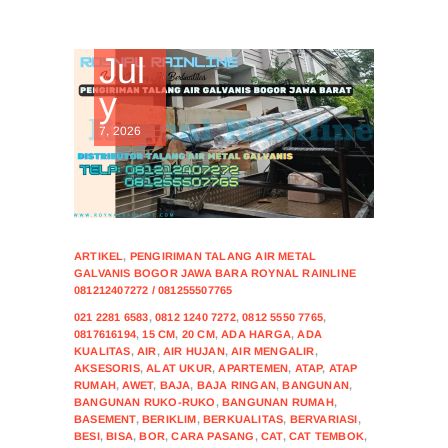
Jul
y
7, 2026
ARTIKEL
,
PENGIRIMAN TALANG AIR METAL
GALVANIS BOGOR JAWA BARA ROYNAL RAINLINE
081212407272 / 081255507765
021 2281 6583
,
0812 1240 7272
,
0812 5550 7765
,
0817616194
,
15 CM
,
20 CM
,
ADA HARGA
,
ADA
KUALITAS
,
AIR
,
AIR HUJAN
,
AIR MENGALIR
,
AKSESORIS
,
ALAT UKUR
,
APARTEMEN
,
ATAP
,
ATAP
RUMAH
,
AWET
,
BAJA
,
BAJA RINGAN
,
BANGUNAN
,
BANGUNAN RUKO-RUKO
,
BANGUNAN RUMAH
,
BASEMENT
,
BERIKLIM
,
BERKUALITAS
,
BERVARIASI
,
BESI
,
BISA
,
BOR
,
CARA PASANG
,
CAT
,
CAT TEMBOK
,