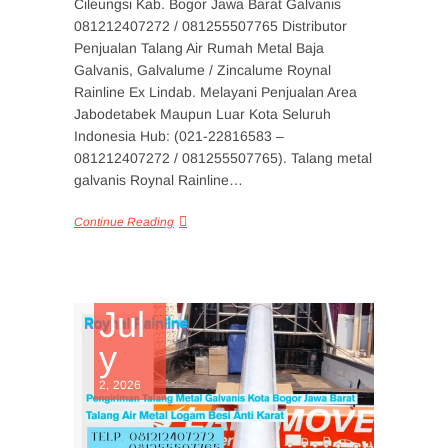
Cileungsi Kab. Bogor Jawa Barat Galvanis
081212407272 / 081255507765 Distributor
Penjualan Talang Air Rumah Metal Baja
Galvanis, Galvalume / Zincalume Roynal
Rainline Ex Lindab. Melayani Penjualan Area
Jabodetabek Maupun Luar Kota Seluruh
Indonesia Hub: (021-22816583 –
081212407272 / 081255507765). Talang metal
galvanis Roynal Rainline…
Continue Reading
Jul
y
2, 2026