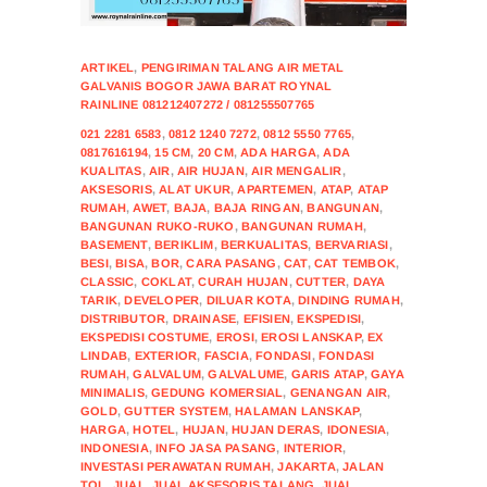
ARTIKEL
,
PENGIRIMAN TALANG AIR METAL
GALVANIS BOGOR JAWA BARAT ROYNAL
RAINLINE 081212407272 / 081255507765
021 2281 6583
,
0812 1240 7272
,
0812 5550 7765
,
0817616194
,
15 CM
,
20 CM
,
ADA HARGA
,
ADA
KUALITAS
,
AIR
,
AIR HUJAN
,
AIR MENGALIR
,
AKSESORIS
,
ALAT UKUR
,
APARTEMEN
,
ATAP
,
ATAP
RUMAH
,
AWET
,
BAJA
,
BAJA RINGAN
,
BANGUNAN
,
BANGUNAN RUKO-RUKO
,
BANGUNAN RUMAH
,
BASEMENT
,
BERIKLIM
,
BERKUALITAS
,
BERVARIASI
,
BESI
,
BISA
,
BOR
,
CARA PASANG
,
CAT
,
CAT TEMBOK
,
CLASSIC
,
COKLAT
,
CURAH HUJAN
,
CUTTER
,
DAYA
TARIK
,
DEVELOPER
,
DILUAR KOTA
,
DINDING RUMAH
,
DISTRIBUTOR
,
DRAINASE
,
EFISIEN
,
EKSPEDISI
,
EKSPEDISI COSTUME
,
EROSI
,
EROSI LANSKAP
,
EX
LINDAB
,
EXTERIOR
,
FASCIA
,
FONDASI
,
FONDASI
RUMAH
,
GALVALUM
,
GALVALUME
,
GARIS ATAP
,
GAYA
MINIMALIS
,
GEDUNG KOMERSIAL
,
GENANGAN AIR
,
GOLD
,
GUTTER SYSTEM
,
HALAMAN LANSKAP
,
HARGA
,
HOTEL
,
HUJAN
,
HUJAN DERAS
,
IDONESIA
,
INDONESIA
,
INFO JASA PASANG
,
INTERIOR
,
INVESTASI PERAWATAN RUMAH
,
JAKARTA
,
JALAN
TOL
,
JUAL
,
JUAL AKSESORIS TALANG
,
JUAL