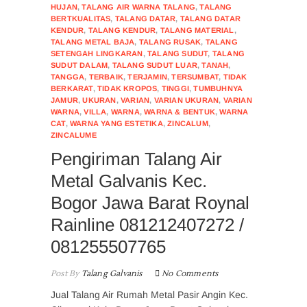
HUJAN
,
TALANG AIR WARNA TALANG
,
TALANG
BERTKUALITAS
,
TALANG DATAR
,
TALANG DATAR
KENDUR
,
TALANG KENDUR
,
TALANG MATERIAL
,
TALANG METAL BAJA
,
TALANG RUSAK
,
TALANG
SETENGAH LINGKARAN
,
TALANG SUDUT
,
TALANG
SUDUT DALAM
,
TALANG SUDUT LUAR
,
TANAH
,
TANGGA
,
TERBAIK
,
TERJAMIN
,
TERSUMBAT
,
TIDAK
BERKARAT
,
TIDAK KROPOS
,
TINGGI
,
TUMBUHNYA
JAMUR
,
UKURAN
,
VARIAN
,
VARIAN UKURAN
,
VARIAN
WARNA
,
VILLA
,
WARNA
,
WARNA & BENTUK
,
WARNA
CAT
,
WARNA YANG ESTETIKA
,
ZINCALUM
,
ZINCALUME
Pengiriman Talang Air
Metal Galvanis Kec.
Bogor Jawa Barat Roynal
Rainline 081212407272 /
081255507765
Post By
Talang Galvanis
No Comments
Jual Talang Air Rumah Metal Pasir Angin Kec.