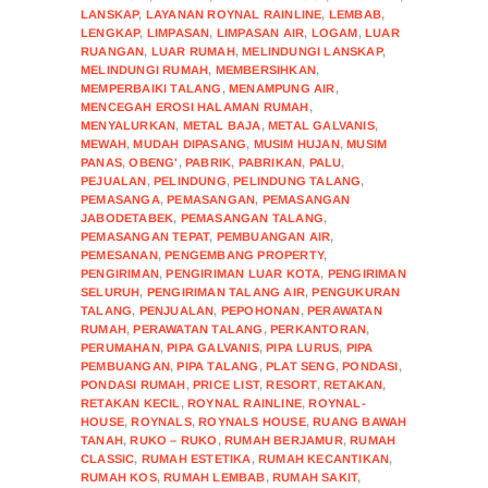
LANSKAP
,
LAYANAN ROYNAL RAINLINE
,
LEMBAB
,
LENGKAP
,
LIMPASAN
,
LIMPASAN AIR
,
LOGAM
,
LUAR
RUANGAN
,
LUAR RUMAH
,
MELINDUNGI LANSKAP
,
MELINDUNGI RUMAH
,
MEMBERSIHKAN
,
MEMPERBAIKI TALANG
,
MENAMPUNG AIR
,
MENCEGAH EROSI HALAMAN RUMAH
,
MENYALURKAN
,
METAL BAJA
,
METAL GALVANIS
,
MEWAH
,
MUDAH DIPASANG
,
MUSIM HUJAN
,
MUSIM
PANAS
,
OBENG'
,
PABRIK
,
PABRIKAN
,
PALU
,
PEJUALAN
,
PELINDUNG
,
PELINDUNG TALANG
,
PEMASANGA
,
PEMASANGAN
,
PEMASANGAN
JABODETABEK
,
PEMASANGAN TALANG
,
PEMASANGAN TEPAT
,
PEMBUANGAN AIR
,
PEMESANAN
,
PENGEMBANG PROPERTY
,
PENGIRIMAN
,
PENGIRIMAN LUAR KOTA
,
PENGIRIMAN
SELURUH
,
PENGIRIMAN TALANG AIR
,
PENGUKURAN
TALANG
,
PENJUALAN
,
PEPOHONAN
,
PERAWATAN
RUMAH
,
PERAWATAN TALANG
,
PERKANTORAN
,
PERUMAHAN
,
PIPA GALVANIS
,
PIPA LURUS
,
PIPA
PEMBUANGAN
,
PIPA TALANG
,
PLAT SENG
,
PONDASI
,
PONDASI RUMAH
,
PRICE LIST
,
RESORT
,
RETAKAN
,
RETAKAN KECIL
,
ROYNAL RAINLINE
,
ROYNAL-
HOUSE
,
ROYNALS
,
ROYNALS HOUSE
,
RUANG BAWAH
TANAH
,
RUKO – RUKO
,
RUMAH BERJAMUR
,
RUMAH
CLASSIC
,
RUMAH ESTETIKA
,
RUMAH KECANTIKAN
,
RUMAH KOS
,
RUMAH LEMBAB
,
RUMAH SAKIT
,