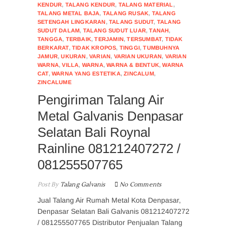
KENDUR
,
TALANG KENDUR
,
TALANG MATERIAL
,
TALANG METAL BAJA
,
TALANG RUSAK
,
TALANG
SETENGAH LINGKARAN
,
TALANG SUDUT
,
TALANG
SUDUT DALAM
,
TALANG SUDUT LUAR
,
TANAH
,
TANGGA
,
TERBAIK
,
TERJAMIN
,
TERSUMBAT
,
TIDAK
BERKARAT
,
TIDAK KROPOS
,
TINGGI
,
TUMBUHNYA
JAMUR
,
UKURAN
,
VARIAN
,
VARIAN UKURAN
,
VARIAN
WARNA
,
VILLA
,
WARNA
,
WARNA & BENTUK
,
WARNA
CAT
,
WARNA YANG ESTETIKA
,
ZINCALUM
,
ZINCALUME
Pengiriman Talang Air
Metal Galvanis Denpasar
Selatan Bali Roynal
Rainline 081212407272 /
081255507765
Post By
Talang Galvanis
No Comments
Jual Talang Air Rumah Metal Kota Denpasar,
Denpasar Selatan Bali Galvanis 081212407272
/ 081255507765 Distributor Penjualan Talang