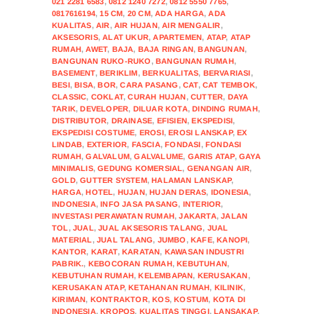
021 2281 6583
,
0812 1240 7272
,
0812 5550 7765
,
0817616194
,
15 CM
,
20 CM
,
ADA HARGA
,
ADA
KUALITAS
,
AIR
,
AIR HUJAN
,
AIR MENGALIR
,
AKSESORIS
,
ALAT UKUR
,
APARTEMEN
,
ATAP
,
ATAP
RUMAH
,
AWET
,
BAJA
,
BAJA RINGAN
,
BANGUNAN
,
BANGUNAN RUKO-RUKO
,
BANGUNAN RUMAH
,
BASEMENT
,
BERIKLIM
,
BERKUALITAS
,
BERVARIASI
,
BESI
,
BISA
,
BOR
,
CARA PASANG
,
CAT
,
CAT TEMBOK
,
CLASSIC
,
COKLAT
,
CURAH HUJAN
,
CUTTER
,
DAYA
TARIK
,
DEVELOPER
,
DILUAR KOTA
,
DINDING RUMAH
,
DISTRIBUTOR
,
DRAINASE
,
EFISIEN
,
EKSPEDISI
,
EKSPEDISI COSTUME
,
EROSI
,
EROSI LANSKAP
,
EX
LINDAB
,
EXTERIOR
,
FASCIA
,
FONDASI
,
FONDASI
RUMAH
,
GALVALUM
,
GALVALUME
,
GARIS ATAP
,
GAYA
MINIMALIS
,
GEDUNG KOMERSIAL
,
GENANGAN AIR
,
GOLD
,
GUTTER SYSTEM
,
HALAMAN LANSKAP
,
HARGA
,
HOTEL
,
HUJAN
,
HUJAN DERAS
,
IDONESIA
,
INDONESIA
,
INFO JASA PASANG
,
INTERIOR
,
INVESTASI PERAWATAN RUMAH
,
JAKARTA
,
JALAN
TOL
,
JUAL
,
JUAL AKSESORIS TALANG
,
JUAL
MATERIAL
,
JUAL TALANG
,
JUMBO
,
KAFE
,
KANOPI
,
KANTOR
,
KARAT
,
KARATAN
,
KAWASAN INDUSTRI
PABRIK.
,
KEBOCORAN RUMAH
,
KEBUTUHAN
,
KEBUTUHAN RUMAH
,
KELEMBAPAN
,
KERUSAKAN
,
KERUSAKAN ATAP
,
KETAHANAN RUMAH
,
KILINIK
,
KIRIMAN
,
KONTRAKTOR
,
KOS
,
KOSTUM
,
KOTA DI
INDONESIA
,
KROPOS
,
KUALITAS TINGGI
,
LANSAKAP
,