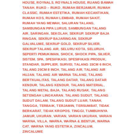
HOUSE
,
ROYNALS
,
ROYNALS HOUSE
,
RUANG BAWAH
TANAH
,
RUKO – RUKO
,
RUMAH BERJAMUR
,
RUMAH
CLASSIC
,
RUMAH ESTETIKA
,
RUMAH KECANTIKAN
,
RUMAH KOS
,
RUMAH LEMBAB
,
RUMAH SAKIT
,
RUMAH YANG MEWAH
,
SALURAN TALANG
,
SAMBUNGAN PIPA LURUS
,
SAMBUNGAN TALANG
AIR
,
SARINGAN
,
SEKOLAH
,
SEKRUP
,
SEKRUP BAJA
RINGAN
,
SEKRUP BAJARINGAN
,
SEKRUP
GALVALUME
,
SEKRUP GOLD
,
SEKRUP SILVER
,
SEKRUP TALANG AIR
,
SELURU KOTA
,
SELURUH
,
SEPERTI PEMUKIMAN
,
SHOCK
,
SHOCK PIPA
,
SILVER
,
SISTEM
,
SPA
,
SPESIFIKASI
,
SPESIFIKASI PRODUK
,
STANDAR
,
SUPPLIER
,
SURVEI
,
TALANG 15CM 6 INCH
,
TALANG 20CM 8 INCH
,
TALANG AIR
,
TALANG AIR
HUJAN
,
TALANG AIR WARNA TALANG
,
TALANG
BERTKUALITAS
,
TALANG DATAR
,
TALANG DATAR
KENDUR
,
TALANG KENDUR
,
TALANG MATERIAL
,
TALANG METAL BAJA
,
TALANG RUSAK
,
TALANG
SETENGAH LINGKARAN
,
TALANG SUDUT
,
TALANG
SUDUT DALAM
,
TALANG SUDUT LUAR
,
TANAH
,
TANGGA
,
TERBAIK
,
TERJAMIN
,
TERSUMBAT
,
TIDAK
BERKARAT
,
TIDAK KROPOS
,
TINGGI
,
TUMBUHNYA
JAMUR
,
UKURAN
,
VARIAN
,
VARIAN UKURAN
,
VARIAN
WARNA
,
VILLA
,
WARNA
,
WARNA & BENTUK
,
WARNA
CAT
,
WARNA YANG ESTETIKA
,
ZINCALUM
,
ZINCALUME