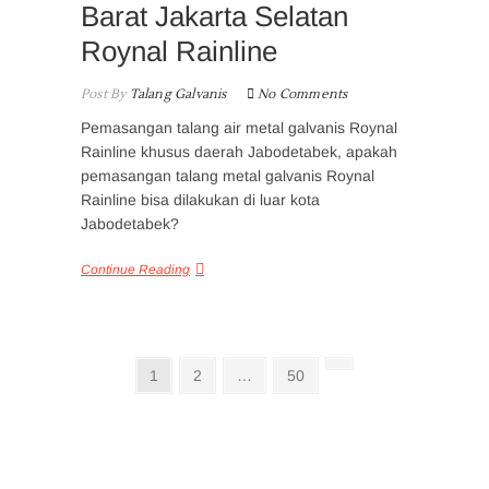
Barat Jakarta Selatan
Roynal Rainline
Post By
Talang Galvanis
No Comments
Pemasangan talang air metal galvanis Roynal
Rainline khusus daerah Jabodetabek, apakah
pemasangan talang metal galvanis Roynal
Rainline bisa dilakukan di luar kota
Jabodetabek?
Continue Reading
Posts
Page
Page
Page
Next
1
2
…
50
page
pagination