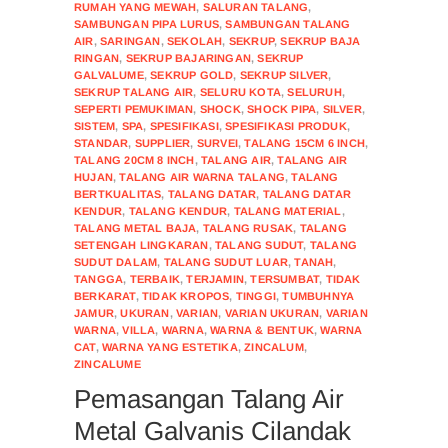
RUMAH YANG MEWAH
,
SALURAN TALANG
,
SAMBUNGAN PIPA LURUS
,
SAMBUNGAN TALANG
AIR
,
SARINGAN
,
SEKOLAH
,
SEKRUP
,
SEKRUP BAJA
RINGAN
,
SEKRUP BAJARINGAN
,
SEKRUP
GALVALUME
,
SEKRUP GOLD
,
SEKRUP SILVER
,
SEKRUP TALANG AIR
,
SELURU KOTA
,
SELURUH
,
SEPERTI PEMUKIMAN
,
SHOCK
,
SHOCK PIPA
,
SILVER
,
SISTEM
,
SPA
,
SPESIFIKASI
,
SPESIFIKASI PRODUK
,
STANDAR
,
SUPPLIER
,
SURVEI
,
TALANG 15CM 6 INCH
,
TALANG 20CM 8 INCH
,
TALANG AIR
,
TALANG AIR
HUJAN
,
TALANG AIR WARNA TALANG
,
TALANG
BERTKUALITAS
,
TALANG DATAR
,
TALANG DATAR
KENDUR
,
TALANG KENDUR
,
TALANG MATERIAL
,
TALANG METAL BAJA
,
TALANG RUSAK
,
TALANG
SETENGAH LINGKARAN
,
TALANG SUDUT
,
TALANG
SUDUT DALAM
,
TALANG SUDUT LUAR
,
TANAH
,
TANGGA
,
TERBAIK
,
TERJAMIN
,
TERSUMBAT
,
TIDAK
BERKARAT
,
TIDAK KROPOS
,
TINGGI
,
TUMBUHNYA
JAMUR
,
UKURAN
,
VARIAN
,
VARIAN UKURAN
,
VARIAN
WARNA
,
VILLA
,
WARNA
,
WARNA & BENTUK
,
WARNA
CAT
,
WARNA YANG ESTETIKA
,
ZINCALUM
,
ZINCALUME
Pemasangan Talang Air
Metal Galvanis Cilandak