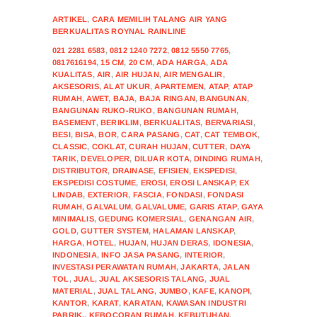
ARTIKEL
,
CARA MEMILIH TALANG AIR YANG
BERKUALITAS ROYNAL RAINLINE
021 2281 6583
,
0812 1240 7272
,
0812 5550 7765
,
0817616194
,
15 CM
,
20 CM
,
ADA HARGA
,
ADA
KUALITAS
,
AIR
,
AIR HUJAN
,
AIR MENGALIR
,
AKSESORIS
,
ALAT UKUR
,
APARTEMEN
,
ATAP
,
ATAP
RUMAH
,
AWET
,
BAJA
,
BAJA RINGAN
,
BANGUNAN
,
BANGUNAN RUKO-RUKO
,
BANGUNAN RUMAH
,
BASEMENT
,
BERIKLIM
,
BERKUALITAS
,
BERVARIASI
,
BESI
,
BISA
,
BOR
,
CARA PASANG
,
CAT
,
CAT TEMBOK
,
CLASSIC
,
COKLAT
,
CURAH HUJAN
,
CUTTER
,
DAYA
TARIK
,
DEVELOPER
,
DILUAR KOTA
,
DINDING RUMAH
,
DISTRIBUTOR
,
DRAINASE
,
EFISIEN
,
EKSPEDISI
,
EKSPEDISI COSTUME
,
EROSI
,
EROSI LANSKAP
,
EX
LINDAB
,
EXTERIOR
,
FASCIA
,
FONDASI
,
FONDASI
RUMAH
,
GALVALUM
,
GALVALUME
,
GARIS ATAP
,
GAYA
MINIMALIS
,
GEDUNG KOMERSIAL
,
GENANGAN AIR
,
GOLD
,
GUTTER SYSTEM
,
HALAMAN LANSKAP
,
HARGA
,
HOTEL
,
HUJAN
,
HUJAN DERAS
,
IDONESIA
,
INDONESIA
,
INFO JASA PASANG
,
INTERIOR
,
INVESTASI PERAWATAN RUMAH
,
JAKARTA
,
JALAN
TOL
,
JUAL
,
JUAL AKSESORIS TALANG
,
JUAL
MATERIAL
,
JUAL TALANG
,
JUMBO
,
KAFE
,
KANOPI
,
KANTOR
,
KARAT
,
KARATAN
,
KAWASAN INDUSTRI
PABRIK.
,
KEBOCORAN RUMAH
,
KEBUTUHAN
,