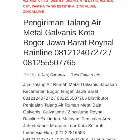
WARNA
,
VILLA
,
WARNA
,
WARNA & BENTUK
,
WARNA
CAT
,
WARNA YANG ESTETIKA
,
ZINCALUM
,
ZINCALUME
Pengiriman Talang Air
Metal Galvanis Kota
Bogor Jawa Barat Roynal
Rainline 081212407272 /
081255507765
Post By
Talang Galvanis
No Comments
Jual Talang Air Rumah Metal Galvanis Babakan
Kecamatan Bogor Tengah Jawa Barat
081212407272 / 081255507765 Distributor
Penjualan Talang Air Rumah Metal Baja
Galvanis, Galvalume / Zincalume Roynal
Rainline Ex Lindab. Melayani Penjualan Area
Jabodetabek Maupun Luar Kota Seluruh
Indonesia Hub: (021-22816583 –
081212407272 / 081255507765). Talang metal