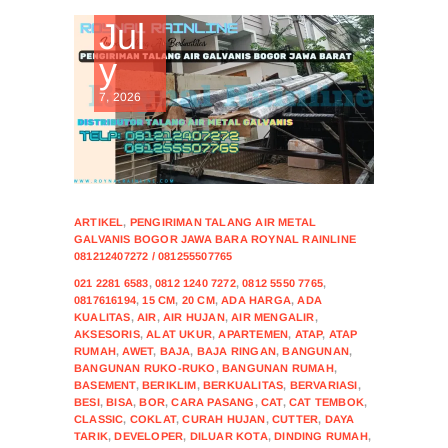
Jul
y
7, 2026
ARTIKEL
,
PENGIRIMAN TALANG AIR METAL
GALVANIS BOGOR JAWA BARA ROYNAL RAINLINE
081212407272 / 081255507765
021 2281 6583
,
0812 1240 7272
,
0812 5550 7765
,
0817616194
,
15 CM
,
20 CM
,
ADA HARGA
,
ADA
KUALITAS
,
AIR
,
AIR HUJAN
,
AIR MENGALIR
,
AKSESORIS
,
ALAT UKUR
,
APARTEMEN
,
ATAP
,
ATAP
RUMAH
,
AWET
,
BAJA
,
BAJA RINGAN
,
BANGUNAN
,
BANGUNAN RUKO-RUKO
,
BANGUNAN RUMAH
,
BASEMENT
,
BERIKLIM
,
BERKUALITAS
,
BERVARIASI
,
BESI
,
BISA
,
BOR
,
CARA PASANG
,
CAT
,
CAT TEMBOK
,
CLASSIC
,
COKLAT
,
CURAH HUJAN
,
CUTTER
,
DAYA
TARIK
,
DEVELOPER
,
DILUAR KOTA
,
DINDING RUMAH
,