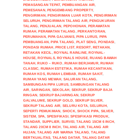
PEMASANGAN TEPAT
,
PEMBUANGAN AIR
,
PEMESANAN
,
PENGEMBANG PROPERTY
,
PENGIRIMAN
,
PENGIRIMAN LUAR KOTA
,
PENGIRIMAN
SELURUH
,
PENGIRIMAN TALANG AIR
,
PENGUKURAN
TALANG
,
PENJUALAN
,
PEPOHONAN
,
PERAWATAN
RUMAH
,
PERAWATAN TALANG
,
PERKANTORAN
,
PERUMAHAN
,
PIPA GALVANIS
,
PIPA LURUS
,
PIPA
PEMBUANGAN
,
PIPA TALANG
,
PLAT SENG
,
PONDASI
,
PONDASI RUMAH
,
PRICE LIST
,
RESORT
,
RETAKAN
,
RETAKAN KECIL
,
ROYNAL RAINLINE
,
ROYNAL-
HOUSE
,
ROYNALS
,
ROYNALS HOUSE
,
RUANG BAWAH
TANAH
,
RUKO – RUKO
,
RUMAH BERJAMUR
,
RUMAH
CLASSIC
,
RUMAH ESTETIKA
,
RUMAH KECANTIKAN
,
RUMAH KOS
,
RUMAH LEMBAB
,
RUMAH SAKIT
,
RUMAH YANG MEWAH
,
SALURAN TALANG
,
SAMBUNGAN PIPA LURUS
,
SAMBUNGAN TALANG
AIR
,
SARINGAN
,
SEKOLAH
,
SEKRUP
,
SEKRUP BAJA
RINGAN
,
SEKRUP BAJARINGAN
,
SEKRUP
GALVALUME
,
SEKRUP GOLD
,
SEKRUP SILVER
,
SEKRUP TALANG AIR
,
SELURU KOTA
,
SELURUH
,
SEPERTI PEMUKIMAN
,
SHOCK
,
SHOCK PIPA
,
SILVER
,
SISTEM
,
SPA
,
SPESIFIKASI
,
SPESIFIKASI PRODUK
,
STANDAR
,
SUPPLIER
,
SURVEI
,
TALANG 15CM 6 INCH
,
TALANG 20CM 8 INCH
,
TALANG AIR
,
TALANG AIR
HUJAN
,
TALANG AIR WARNA TALANG
,
TALANG
BERTKUALITAS
,
TALANG DATAR
,
TALANG DATAR