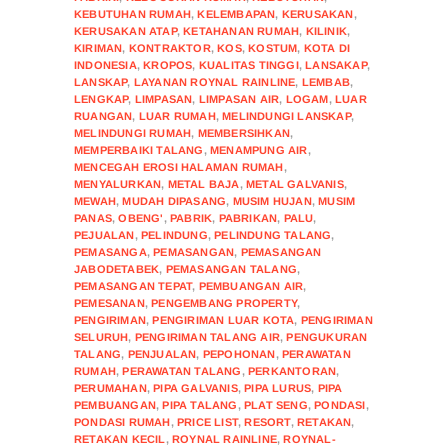
KEBUTUHAN RUMAH
,
KELEMBAPAN
,
KERUSAKAN
,
KERUSAKAN ATAP
,
KETAHANAN RUMAH
,
KILINIK
,
KIRIMAN
,
KONTRAKTOR
,
KOS
,
KOSTUM
,
KOTA DI
INDONESIA
,
KROPOS
,
KUALITAS TINGGI
,
LANSAKAP
,
LANSKAP
,
LAYANAN ROYNAL RAINLINE
,
LEMBAB
,
LENGKAP
,
LIMPASAN
,
LIMPASAN AIR
,
LOGAM
,
LUAR
RUANGAN
,
LUAR RUMAH
,
MELINDUNGI LANSKAP
,
MELINDUNGI RUMAH
,
MEMBERSIHKAN
,
MEMPERBAIKI TALANG
,
MENAMPUNG AIR
,
MENCEGAH EROSI HALAMAN RUMAH
,
MENYALURKAN
,
METAL BAJA
,
METAL GALVANIS
,
MEWAH
,
MUDAH DIPASANG
,
MUSIM HUJAN
,
MUSIM
PANAS
,
OBENG'
,
PABRIK
,
PABRIKAN
,
PALU
,
PEJUALAN
,
PELINDUNG
,
PELINDUNG TALANG
,
PEMASANGA
,
PEMASANGAN
,
PEMASANGAN
JABODETABEK
,
PEMASANGAN TALANG
,
PEMASANGAN TEPAT
,
PEMBUANGAN AIR
,
PEMESANAN
,
PENGEMBANG PROPERTY
,
PENGIRIMAN
,
PENGIRIMAN LUAR KOTA
,
PENGIRIMAN
SELURUH
,
PENGIRIMAN TALANG AIR
,
PENGUKURAN
TALANG
,
PENJUALAN
,
PEPOHONAN
,
PERAWATAN
RUMAH
,
PERAWATAN TALANG
,
PERKANTORAN
,
PERUMAHAN
,
PIPA GALVANIS
,
PIPA LURUS
,
PIPA
PEMBUANGAN
,
PIPA TALANG
,
PLAT SENG
,
PONDASI
,
PONDASI RUMAH
,
PRICE LIST
,
RESORT
,
RETAKAN
,
RETAKAN KECIL
,
ROYNAL RAINLINE
,
ROYNAL-