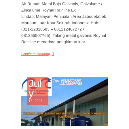
Air Rumah Metal Baja Galvanis, Galvalume /
Zincalume Roynal Rainline Ex
Lindab. Melayani Penjualan Area Jabodetabek
Maupun Luar Kota Seluruh Indonesia Hub:
(021-22816583 – 081212407272 /
081255507765). Talang metal galvanis Roynal
Rainline menerima pengiriman luar…
Continue Reading
Jul
y
13, 2026