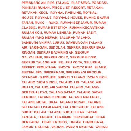
PEMBUANGAN
,
PIPA TALANG
,
PLAT SENG
,
PONDASI
,
PONDASI RUMAH
,
PRICE LIST
,
RESORT
,
RETAKAN
,
RETAKAN KECIL
,
ROYNAL RAINLINE
,
ROYNAL-
HOUSE
,
ROYNALS
,
ROYNALS HOUSE
,
RUANG BAWAH
TANAH
,
RUKO – RUKO
,
RUMAH BERJAMUR
,
RUMAH
CLASSIC
,
RUMAH ESTETIKA
,
RUMAH KECANTIKAN
,
RUMAH KOS
,
RUMAH LEMBAB
,
RUMAH SAKIT
,
RUMAH YANG MEWAH
,
SALURAN TALANG
,
SAMBUNGAN PIPA LURUS
,
SAMBUNGAN TALANG
AIR
,
SARINGAN
,
SEKOLAH
,
SEKRUP
,
SEKRUP BAJA
RINGAN
,
SEKRUP BAJARINGAN
,
SEKRUP
GALVALUME
,
SEKRUP GOLD
,
SEKRUP SILVER
,
SEKRUP TALANG AIR
,
SELURU KOTA
,
SELURUH
,
SEPERTI PEMUKIMAN
,
SHOCK
,
SHOCK PIPA
,
SILVER
,
SISTEM
,
SPA
,
SPESIFIKASI
,
SPESIFIKASI PRODUK
,
STANDAR
,
SUPPLIER
,
SURVEI
,
TALANG 15CM 6 INCH
,
TALANG 20CM 8 INCH
,
TALANG AIR
,
TALANG AIR
HUJAN
,
TALANG AIR WARNA TALANG
,
TALANG
BERTKUALITAS
,
TALANG DATAR
,
TALANG DATAR
KENDUR
,
TALANG KENDUR
,
TALANG MATERIAL
,
TALANG METAL BAJA
,
TALANG RUSAK
,
TALANG
SETENGAH LINGKARAN
,
TALANG SUDUT
,
TALANG
SUDUT DALAM
,
TALANG SUDUT LUAR
,
TANAH
,
TANGGA
,
TERBAIK
,
TERJAMIN
,
TERSUMBAT
,
TIDAK
BERKARAT
,
TIDAK KROPOS
,
TINGGI
,
TUMBUHNYA
JAMUR
,
UKURAN
,
VARIAN
,
VARIAN UKURAN
,
VARIAN