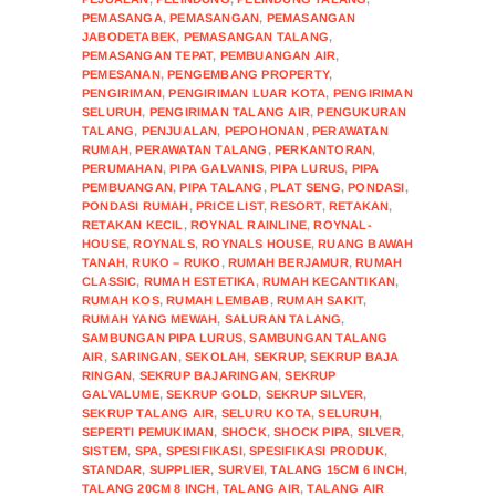
PEMASANGA
,
PEMASANGAN
,
PEMASANGAN
JABODETABEK
,
PEMASANGAN TALANG
,
PEMASANGAN TEPAT
,
PEMBUANGAN AIR
,
PEMESANAN
,
PENGEMBANG PROPERTY
,
PENGIRIMAN
,
PENGIRIMAN LUAR KOTA
,
PENGIRIMAN
SELURUH
,
PENGIRIMAN TALANG AIR
,
PENGUKURAN
TALANG
,
PENJUALAN
,
PEPOHONAN
,
PERAWATAN
RUMAH
,
PERAWATAN TALANG
,
PERKANTORAN
,
PERUMAHAN
,
PIPA GALVANIS
,
PIPA LURUS
,
PIPA
PEMBUANGAN
,
PIPA TALANG
,
PLAT SENG
,
PONDASI
,
PONDASI RUMAH
,
PRICE LIST
,
RESORT
,
RETAKAN
,
RETAKAN KECIL
,
ROYNAL RAINLINE
,
ROYNAL-
HOUSE
,
ROYNALS
,
ROYNALS HOUSE
,
RUANG BAWAH
TANAH
,
RUKO – RUKO
,
RUMAH BERJAMUR
,
RUMAH
CLASSIC
,
RUMAH ESTETIKA
,
RUMAH KECANTIKAN
,
RUMAH KOS
,
RUMAH LEMBAB
,
RUMAH SAKIT
,
RUMAH YANG MEWAH
,
SALURAN TALANG
,
SAMBUNGAN PIPA LURUS
,
SAMBUNGAN TALANG
AIR
,
SARINGAN
,
SEKOLAH
,
SEKRUP
,
SEKRUP BAJA
RINGAN
,
SEKRUP BAJARINGAN
,
SEKRUP
GALVALUME
,
SEKRUP GOLD
,
SEKRUP SILVER
,
SEKRUP TALANG AIR
,
SELURU KOTA
,
SELURUH
,
SEPERTI PEMUKIMAN
,
SHOCK
,
SHOCK PIPA
,
SILVER
,
SISTEM
,
SPA
,
SPESIFIKASI
,
SPESIFIKASI PRODUK
,
STANDAR
,
SUPPLIER
,
SURVEI
,
TALANG 15CM 6 INCH
,
TALANG 20CM 8 INCH
,
TALANG AIR
,
TALANG AIR