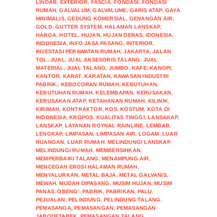
LINDAB
,
EXTERIOR
,
FASCIA
,
FONDASI
,
FONDASI
RUMAH
,
GALVALUM
,
GALVALUME
,
GARIS ATAP
,
GAYA
MINIMALIS
,
GEDUNG KOMERSIAL
,
GENANGAN AIR
,
GOLD
,
GUTTER SYSTEM
,
HALAMAN LANSKAP
,
HARGA
,
HOTEL
,
HUJAN
,
HUJAN DERAS
,
IDONESIA
,
INDONESIA
,
INFO JASA PASANG
,
INTERIOR
,
INVESTASI PERAWATAN RUMAH
,
JAKARTA
,
JALAN
TOL
,
JUAL
,
JUAL AKSESORIS TALANG
,
JUAL
MATERIAL
,
JUAL TALANG
,
JUMBO
,
KAFE
,
KANOPI
,
KANTOR
,
KARAT
,
KARATAN
,
KAWASAN INDUSTRI
PABRIK.
,
KEBOCORAN RUMAH
,
KEBUTUHAN
,
KEBUTUHAN RUMAH
,
KELEMBAPAN
,
KERUSAKAN
,
KERUSAKAN ATAP
,
KETAHANAN RUMAH
,
KILINIK
,
KIRIMAN
,
KONTRAKTOR
,
KOS
,
KOSTUM
,
KOTA DI
INDONESIA
,
KROPOS
,
KUALITAS TINGGI
,
LANSAKAP
,
LANSKAP
,
LAYANAN ROYNAL RAINLINE
,
LEMBAB
,
LENGKAP
,
LIMPASAN
,
LIMPASAN AIR
,
LOGAM
,
LUAR
RUANGAN
,
LUAR RUMAH
,
MELINDUNGI LANSKAP
,
MELINDUNGI RUMAH
,
MEMBERSIHKAN
,
MEMPERBAIKI TALANG
,
MENAMPUNG AIR
,
MENCEGAH EROSI HALAMAN RUMAH
,
MENYALURKAN
,
METAL BAJA
,
METAL GALVANIS
,
MEWAH
,
MUDAH DIPASANG
,
MUSIM HUJAN
,
MUSIM
PANAS
,
OBENG'
,
PABRIK
,
PABRIKAN
,
PALU
,
PEJUALAN
,
PELINDUNG
,
PELINDUNG TALANG
,
PEMASANGA
,
PEMASANGAN
,
PEMASANGAN
JABODETABEK
,
PEMASANGAN TALANG
,