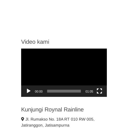
Video kami
Video
Player
00:00
01:05
Kunjungi Roynal Rainline
Jl. Rumakso No. 18A RT 010 RW 005,
Jatiranggon, Jatisampurna