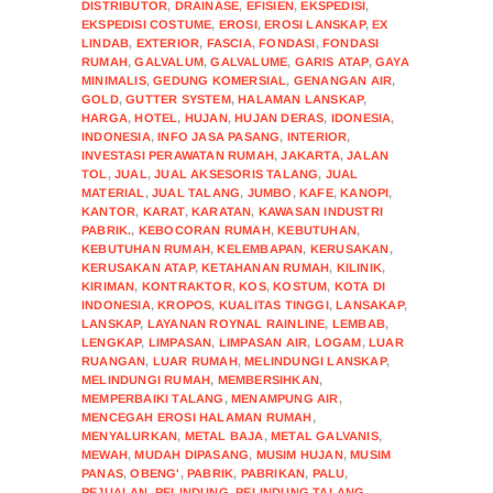
DISTRIBUTOR
,
DRAINASE
,
EFISIEN
,
EKSPEDISI
,
EKSPEDISI COSTUME
,
EROSI
,
EROSI LANSKAP
,
EX
LINDAB
,
EXTERIOR
,
FASCIA
,
FONDASI
,
FONDASI
RUMAH
,
GALVALUM
,
GALVALUME
,
GARIS ATAP
,
GAYA
MINIMALIS
,
GEDUNG KOMERSIAL
,
GENANGAN AIR
,
GOLD
,
GUTTER SYSTEM
,
HALAMAN LANSKAP
,
HARGA
,
HOTEL
,
HUJAN
,
HUJAN DERAS
,
IDONESIA
,
INDONESIA
,
INFO JASA PASANG
,
INTERIOR
,
INVESTASI PERAWATAN RUMAH
,
JAKARTA
,
JALAN
TOL
,
JUAL
,
JUAL AKSESORIS TALANG
,
JUAL
MATERIAL
,
JUAL TALANG
,
JUMBO
,
KAFE
,
KANOPI
,
KANTOR
,
KARAT
,
KARATAN
,
KAWASAN INDUSTRI
PABRIK.
,
KEBOCORAN RUMAH
,
KEBUTUHAN
,
KEBUTUHAN RUMAH
,
KELEMBAPAN
,
KERUSAKAN
,
KERUSAKAN ATAP
,
KETAHANAN RUMAH
,
KILINIK
,
KIRIMAN
,
KONTRAKTOR
,
KOS
,
KOSTUM
,
KOTA DI
INDONESIA
,
KROPOS
,
KUALITAS TINGGI
,
LANSAKAP
,
LANSKAP
,
LAYANAN ROYNAL RAINLINE
,
LEMBAB
,
LENGKAP
,
LIMPASAN
,
LIMPASAN AIR
,
LOGAM
,
LUAR
RUANGAN
,
LUAR RUMAH
,
MELINDUNGI LANSKAP
,
MELINDUNGI RUMAH
,
MEMBERSIHKAN
,
MEMPERBAIKI TALANG
,
MENAMPUNG AIR
,
MENCEGAH EROSI HALAMAN RUMAH
,
MENYALURKAN
,
METAL BAJA
,
METAL GALVANIS
,
MEWAH
,
MUDAH DIPASANG
,
MUSIM HUJAN
,
MUSIM
PANAS
,
OBENG'
,
PABRIK
,
PABRIKAN
,
PALU
,
PEJUALAN
,
PELINDUNG
,
PELINDUNG TALANG
,