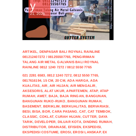
y
21, 2026
ARTIKEL
,
DENPASAR BALI ROYNAL RAINLINE
081212407272 / 081255507765
,
PENGIRIMAN
TALANG AIR METAL GALVANIS BALI ROYNAL
RAINLINE 0812 1240 7272 / 0812 5550 7765
021 2281 6583
,
0812 1240 7272
,
0812 5550 7765
,
0817616194
,
15 CM
,
20 CM
,
ADA HARGA
,
ADA
KUALITAS
,
AIR
,
AIR HUJAN
,
AIR MENGALIR
,
AKSESORIS
,
ALAT UKUR
,
APARTEMEN
,
ATAP
,
ATAP
RUMAH
,
AWET
,
BAJA
,
BAJA RINGAN
,
BANGUNAN
,
BANGUNAN RUKO-RUKO
,
BANGUNAN RUMAH
,
BASEMENT
,
BERIKLIM
,
BERKUALITAS
,
BERVARIASI
,
BESI
,
BISA
,
BOR
,
CARA PASANG
,
CAT
,
CAT TEMBOK
,
CLASSIC
,
COKLAT
,
CURAH HUJAN
,
CUTTER
,
DAYA
TARIK
,
DEVELOPER
,
DILUAR KOTA
,
DINDING RUMAH
,
DISTRIBUTOR
,
DRAINASE
,
EFISIEN
,
EKSPEDISI
,
EKSPEDISI COSTUME
,
EROSI
,
EROSI LANSKAP
,
EX