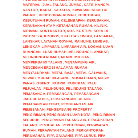
MATERIAL
,
JUAL TALANG
,
JUMBO
,
KAFE
,
KANOPI
,
KANTOR
,
KARAT
,
KARATAN
,
KAWASAN INDUSTRI
PABRIK.
,
KEBOCORAN RUMAH
,
KEBUTUHAN
,
KEBUTUHAN RUMAH
,
KELEMBAPAN
,
KERUSAKAN
,
KERUSAKAN ATAP
,
KETAHANAN RUMAH
,
KILINIK
,
KIRIMAN
,
KONTRAKTOR
,
KOS
,
KOSTUM
,
KOTA DI
INDONESIA
,
KROPOS
,
KUALITAS TINGGI
,
LANSAKAP
,
LANSKAP
,
LAYANAN ROYNAL RAINLINE
,
LEMBAB
,
LENGKAP
,
LIMPASAN
,
LIMPASAN AIR
,
LOGAM
,
LUAR
RUANGAN
,
LUAR RUMAH
,
MELINDUNGI LANSKAP
,
MELINDUNGI RUMAH
,
MEMBERSIHKAN
,
MEMPERBAIKI TALANG
,
MENAMPUNG AIR
,
MENCEGAH EROSI HALAMAN RUMAH
,
MENYALURKAN
,
METAL BAJA
,
METAL GALVANIS
,
MEWAH
,
MUDAH DIPASANG
,
MUSIM HUJAN
,
MUSIM
PANAS
,
OBENG'
,
PABRIK
,
PABRIKAN
,
PALU
,
PEJUALAN
,
PELINDUNG
,
PELINDUNG TALANG
,
PEMASANGA
,
PEMASANGAN
,
PEMASANGAN
JABODETABEK
,
PEMASANGAN TALANG
,
PEMASANGAN TEPAT
,
PEMBUANGAN AIR
,
PEMESANAN
,
PENGEMBANG PROPERTY
,
PENGIRIMAN
,
PENGIRIMAN LUAR KOTA
,
PENGIRIMAN
SELURUH
,
PENGIRIMAN TALANG AIR
,
PENGUKURAN
TALANG
,
PENJUALAN
,
PEPOHONAN
,
PERAWATAN
RUMAH
,
PERAWATAN TALANG
,
PERKANTORAN
,
PERUMAHAN
,
PIPA GALVANIS
,
PIPA LURUS
,
PIPA