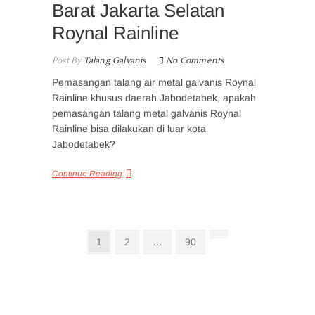
Barat Jakarta Selatan
Roynal Rainline
Post By
Talang Galvanis
No Comments
Pemasangan talang air metal galvanis Roynal
Rainline khusus daerah Jabodetabek, apakah
pemasangan talang metal galvanis Roynal
Rainline bisa dilakukan di luar kota
Jabodetabek?
Continue Reading
Posts
Page
Page
Page
Next
1
2
…
90
page
pagination