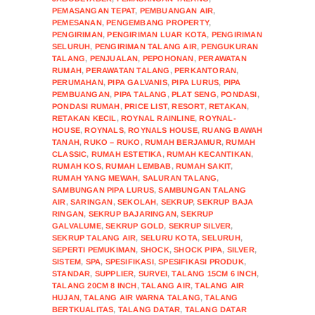
PEMASANGAN TEPAT
,
PEMBUANGAN AIR
,
PEMESANAN
,
PENGEMBANG PROPERTY
,
PENGIRIMAN
,
PENGIRIMAN LUAR KOTA
,
PENGIRIMAN
SELURUH
,
PENGIRIMAN TALANG AIR
,
PENGUKURAN
TALANG
,
PENJUALAN
,
PEPOHONAN
,
PERAWATAN
RUMAH
,
PERAWATAN TALANG
,
PERKANTORAN
,
PERUMAHAN
,
PIPA GALVANIS
,
PIPA LURUS
,
PIPA
PEMBUANGAN
,
PIPA TALANG
,
PLAT SENG
,
PONDASI
,
PONDASI RUMAH
,
PRICE LIST
,
RESORT
,
RETAKAN
,
RETAKAN KECIL
,
ROYNAL RAINLINE
,
ROYNAL-
HOUSE
,
ROYNALS
,
ROYNALS HOUSE
,
RUANG BAWAH
TANAH
,
RUKO – RUKO
,
RUMAH BERJAMUR
,
RUMAH
CLASSIC
,
RUMAH ESTETIKA
,
RUMAH KECANTIKAN
,
RUMAH KOS
,
RUMAH LEMBAB
,
RUMAH SAKIT
,
RUMAH YANG MEWAH
,
SALURAN TALANG
,
SAMBUNGAN PIPA LURUS
,
SAMBUNGAN TALANG
AIR
,
SARINGAN
,
SEKOLAH
,
SEKRUP
,
SEKRUP BAJA
RINGAN
,
SEKRUP BAJARINGAN
,
SEKRUP
GALVALUME
,
SEKRUP GOLD
,
SEKRUP SILVER
,
SEKRUP TALANG AIR
,
SELURU KOTA
,
SELURUH
,
SEPERTI PEMUKIMAN
,
SHOCK
,
SHOCK PIPA
,
SILVER
,
SISTEM
,
SPA
,
SPESIFIKASI
,
SPESIFIKASI PRODUK
,
STANDAR
,
SUPPLIER
,
SURVEI
,
TALANG 15CM 6 INCH
,
TALANG 20CM 8 INCH
,
TALANG AIR
,
TALANG AIR
HUJAN
,
TALANG AIR WARNA TALANG
,
TALANG
BERTKUALITAS
,
TALANG DATAR
,
TALANG DATAR