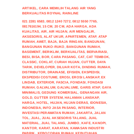
ARTIKEL
,
CARA MEMILIH TALANG AIR YANG
BERKUALITAS ROYNAL RAINLINE
021 2281 6583
,
0812 1240 7272
,
0812 5550 7765
,
0817616194
,
15 CM
,
20 CM
,
ADA HARGA
,
ADA
KUALITAS
,
AIR
,
AIR HUJAN
,
AIR MENGALIR
,
AKSESORIS
,
ALAT UKUR
,
APARTEMEN
,
ATAP
,
ATAP
RUMAH
,
AWET
,
BAJA
,
BAJA RINGAN
,
BANGUNAN
,
BANGUNAN RUKO-RUKO
,
BANGUNAN RUMAH
,
BASEMENT
,
BERIKLIM
,
BERKUALITAS
,
BERVARIASI
,
BESI
,
BISA
,
BOR
,
CARA PASANG
,
CAT
,
CAT TEMBOK
,
CLASSIC
,
COKLAT
,
CURAH HUJAN
,
CUTTER
,
DAYA
TARIK
,
DEVELOPER
,
DILUAR KOTA
,
DINDING RUMAH
,
DISTRIBUTOR
,
DRAINASE
,
EFISIEN
,
EKSPEDISI
,
EKSPEDISI COSTUME
,
EROSI
,
EROSI LANSKAP
,
EX
LINDAB
,
EXTERIOR
,
FASCIA
,
FONDASI
,
FONDASI
RUMAH
,
GALVALUM
,
GALVALUME
,
GARIS ATAP
,
GAYA
MINIMALIS
,
GEDUNG KOMERSIAL
,
GENANGAN AIR
,
GOLD
,
GUTTER SYSTEM
,
HALAMAN LANSKAP
,
HARGA
,
HOTEL
,
HUJAN
,
HUJAN DERAS
,
IDONESIA
,
INDONESIA
,
INFO JASA PASANG
,
INTERIOR
,
INVESTASI PERAWATAN RUMAH
,
JAKARTA
,
JALAN
TOL
,
JUAL
,
JUAL AKSESORIS TALANG
,
JUAL
MATERIAL
,
JUAL TALANG
,
JUMBO
,
KAFE
,
KANOPI
,
KANTOR
,
KARAT
,
KARATAN
,
KAWASAN INDUSTRI
PABRIK.
,
KEBOCORAN RUMAH
,
KEBUTUHAN
,