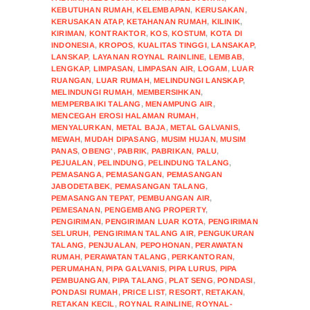
KEBUTUHAN RUMAH
,
KELEMBAPAN
,
KERUSAKAN
,
KERUSAKAN ATAP
,
KETAHANAN RUMAH
,
KILINIK
,
KIRIMAN
,
KONTRAKTOR
,
KOS
,
KOSTUM
,
KOTA DI
INDONESIA
,
KROPOS
,
KUALITAS TINGGI
,
LANSAKAP
,
LANSKAP
,
LAYANAN ROYNAL RAINLINE
,
LEMBAB
,
LENGKAP
,
LIMPASAN
,
LIMPASAN AIR
,
LOGAM
,
LUAR
RUANGAN
,
LUAR RUMAH
,
MELINDUNGI LANSKAP
,
MELINDUNGI RUMAH
,
MEMBERSIHKAN
,
MEMPERBAIKI TALANG
,
MENAMPUNG AIR
,
MENCEGAH EROSI HALAMAN RUMAH
,
MENYALURKAN
,
METAL BAJA
,
METAL GALVANIS
,
MEWAH
,
MUDAH DIPASANG
,
MUSIM HUJAN
,
MUSIM
PANAS
,
OBENG'
,
PABRIK
,
PABRIKAN
,
PALU
,
PEJUALAN
,
PELINDUNG
,
PELINDUNG TALANG
,
PEMASANGA
,
PEMASANGAN
,
PEMASANGAN
JABODETABEK
,
PEMASANGAN TALANG
,
PEMASANGAN TEPAT
,
PEMBUANGAN AIR
,
PEMESANAN
,
PENGEMBANG PROPERTY
,
PENGIRIMAN
,
PENGIRIMAN LUAR KOTA
,
PENGIRIMAN
SELURUH
,
PENGIRIMAN TALANG AIR
,
PENGUKURAN
TALANG
,
PENJUALAN
,
PEPOHONAN
,
PERAWATAN
RUMAH
,
PERAWATAN TALANG
,
PERKANTORAN
,
PERUMAHAN
,
PIPA GALVANIS
,
PIPA LURUS
,
PIPA
PEMBUANGAN
,
PIPA TALANG
,
PLAT SENG
,
PONDASI
,
PONDASI RUMAH
,
PRICE LIST
,
RESORT
,
RETAKAN
,
RETAKAN KECIL
,
ROYNAL RAINLINE
,
ROYNAL-