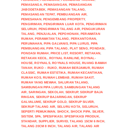
PEMASANGA
,
PEMASANGAN
,
PEMASANGAN
JABODETABEK
,
PEMASANGAN TALANG
,
PEMASANGAN TEPAT
,
PEMBUANGAN AIR
,
PEMESANAN
,
PENGEMBANG PROPERTY
,
PENGIRIMAN
,
PENGIRIMAN LUAR KOTA
,
PENGIRIMAN
SELURUH
,
PENGIRIMAN TALANG AIR
,
PENGUKURAN
TALANG
,
PENJUALAN
,
PEPOHONAN
,
PERAWATAN
RUMAH
,
PERAWATAN TALANG
,
PERKANTORAN
,
PERUMAHAN
,
PIPA GALVANIS
,
PIPA LURUS
,
PIPA
PEMBUANGAN
,
PIPA TALANG
,
PLAT SENG
,
PONDASI
,
PONDASI RUMAH
,
PRICE LIST
,
RESORT
,
RETAKAN
,
RETAKAN KECIL
,
ROYNAL RAINLINE
,
ROYNAL-
HOUSE
,
ROYNALS
,
ROYNALS HOUSE
,
RUANG BAWAH
TANAH
,
RUKO – RUKO
,
RUMAH BERJAMUR
,
RUMAH
CLASSIC
,
RUMAH ESTETIKA
,
RUMAH KECANTIKAN
,
RUMAH KOS
,
RUMAH LEMBAB
,
RUMAH SAKIT
,
RUMAH YANG MEWAH
,
SALURAN TALANG
,
SAMBUNGAN PIPA LURUS
,
SAMBUNGAN TALANG
AIR
,
SARINGAN
,
SEKOLAH
,
SEKRUP
,
SEKRUP BAJA
RINGAN
,
SEKRUP BAJARINGAN
,
SEKRUP
GALVALUME
,
SEKRUP GOLD
,
SEKRUP SILVER
,
SEKRUP TALANG AIR
,
SELURU KOTA
,
SELURUH
,
SEPERTI PEMUKIMAN
,
SHOCK
,
SHOCK PIPA
,
SILVER
,
SISTEM
,
SPA
,
SPESIFIKASI
,
SPESIFIKASI PRODUK
,
STANDAR
,
SUPPLIER
,
SURVEI
,
TALANG 15CM 6 INCH
,
TALANG 20CM 8 INCH
,
TALANG AIR
,
TALANG AIR