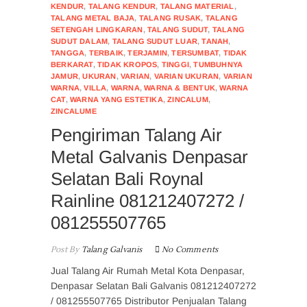
KENDUR
,
TALANG KENDUR
,
TALANG MATERIAL
,
TALANG METAL BAJA
,
TALANG RUSAK
,
TALANG
SETENGAH LINGKARAN
,
TALANG SUDUT
,
TALANG
SUDUT DALAM
,
TALANG SUDUT LUAR
,
TANAH
,
TANGGA
,
TERBAIK
,
TERJAMIN
,
TERSUMBAT
,
TIDAK
BERKARAT
,
TIDAK KROPOS
,
TINGGI
,
TUMBUHNYA
JAMUR
,
UKURAN
,
VARIAN
,
VARIAN UKURAN
,
VARIAN
WARNA
,
VILLA
,
WARNA
,
WARNA & BENTUK
,
WARNA
CAT
,
WARNA YANG ESTETIKA
,
ZINCALUM
,
ZINCALUME
Pengiriman Talang Air
Metal Galvanis Denpasar
Selatan Bali Roynal
Rainline 081212407272 /
081255507765
Post By
Talang Galvanis
No Comments
Jual Talang Air Rumah Metal Kota Denpasar,
Denpasar Selatan Bali Galvanis 081212407272
/ 081255507765 Distributor Penjualan Talang