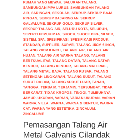
RUMAH YANG MEWAH
,
SALURAN TALANG
,
SAMBUNGAN PIPA LURUS
,
SAMBUNGAN TALANG
AIR
,
SARINGAN
,
SEKOLAH
,
SEKRUP
,
SEKRUP BAJA
RINGAN
,
SEKRUP BAJARINGAN
,
SEKRUP
GALVALUME
,
SEKRUP GOLD
,
SEKRUP SILVER
,
SEKRUP TALANG AIR
,
SELURU KOTA
,
SELURUH
,
SEPERTI PEMUKIMAN
,
SHOCK
,
SHOCK PIPA
,
SILVER
,
SISTEM
,
SPA
,
SPESIFIKASI
,
SPESIFIKASI PRODUK
,
STANDAR
,
SUPPLIER
,
SURVEI
,
TALANG 15CM 6 INCH
,
TALANG 20CM 8 INCH
,
TALANG AIR
,
TALANG AIR
HUJAN
,
TALANG AIR WARNA TALANG
,
TALANG
BERTKUALITAS
,
TALANG DATAR
,
TALANG DATAR
KENDUR
,
TALANG KENDUR
,
TALANG MATERIAL
,
TALANG METAL BAJA
,
TALANG RUSAK
,
TALANG
SETENGAH LINGKARAN
,
TALANG SUDUT
,
TALANG
SUDUT DALAM
,
TALANG SUDUT LUAR
,
TANAH
,
TANGGA
,
TERBAIK
,
TERJAMIN
,
TERSUMBAT
,
TIDAK
BERKARAT
,
TIDAK KROPOS
,
TINGGI
,
TUMBUHNYA
JAMUR
,
UKURAN
,
VARIAN
,
VARIAN UKURAN
,
VARIAN
WARNA
,
VILLA
,
WARNA
,
WARNA & BENTUK
,
WARNA
CAT
,
WARNA YANG ESTETIKA
,
ZINCALUM
,
ZINCALUME
Pemasangan Talang Air
Metal Galvanis Cilandak