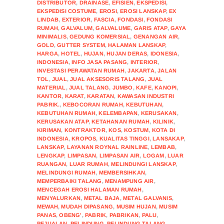
DISTRIBUTOR
,
DRAINASE
,
EFISIEN
,
EKSPEDISI
,
EKSPEDISI COSTUME
,
EROSI
,
EROSI LANSKAP
,
EX
LINDAB
,
EXTERIOR
,
FASCIA
,
FONDASI
,
FONDASI
RUMAH
,
GALVALUM
,
GALVALUME
,
GARIS ATAP
,
GAYA
MINIMALIS
,
GEDUNG KOMERSIAL
,
GENANGAN AIR
,
GOLD
,
GUTTER SYSTEM
,
HALAMAN LANSKAP
,
HARGA
,
HOTEL
,
HUJAN
,
HUJAN DERAS
,
IDONESIA
,
INDONESIA
,
INFO JASA PASANG
,
INTERIOR
,
INVESTASI PERAWATAN RUMAH
,
JAKARTA
,
JALAN
TOL
,
JUAL
,
JUAL AKSESORIS TALANG
,
JUAL
MATERIAL
,
JUAL TALANG
,
JUMBO
,
KAFE
,
KANOPI
,
KANTOR
,
KARAT
,
KARATAN
,
KAWASAN INDUSTRI
PABRIK.
,
KEBOCORAN RUMAH
,
KEBUTUHAN
,
KEBUTUHAN RUMAH
,
KELEMBAPAN
,
KERUSAKAN
,
KERUSAKAN ATAP
,
KETAHANAN RUMAH
,
KILINIK
,
KIRIMAN
,
KONTRAKTOR
,
KOS
,
KOSTUM
,
KOTA DI
INDONESIA
,
KROPOS
,
KUALITAS TINGGI
,
LANSAKAP
,
LANSKAP
,
LAYANAN ROYNAL RAINLINE
,
LEMBAB
,
LENGKAP
,
LIMPASAN
,
LIMPASAN AIR
,
LOGAM
,
LUAR
RUANGAN
,
LUAR RUMAH
,
MELINDUNGI LANSKAP
,
MELINDUNGI RUMAH
,
MEMBERSIHKAN
,
MEMPERBAIKI TALANG
,
MENAMPUNG AIR
,
MENCEGAH EROSI HALAMAN RUMAH
,
MENYALURKAN
,
METAL BAJA
,
METAL GALVANIS
,
MEWAH
,
MUDAH DIPASANG
,
MUSIM HUJAN
,
MUSIM
PANAS
,
OBENG'
,
PABRIK
,
PABRIKAN
,
PALU
,
PEJUALAN
,
PELINDUNG
,
PELINDUNG TALANG
,