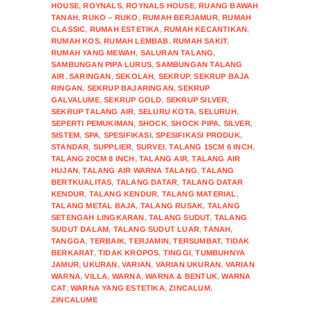
HOUSE
,
ROYNALS
,
ROYNALS HOUSE
,
RUANG BAWAH
TANAH
,
RUKO – RUKO
,
RUMAH BERJAMUR
,
RUMAH
CLASSIC
,
RUMAH ESTETIKA
,
RUMAH KECANTIKAN
,
RUMAH KOS
,
RUMAH LEMBAB
,
RUMAH SAKIT
,
RUMAH YANG MEWAH
,
SALURAN TALANG
,
SAMBUNGAN PIPA LURUS
,
SAMBUNGAN TALANG
AIR
,
SARINGAN
,
SEKOLAH
,
SEKRUP
,
SEKRUP BAJA
RINGAN
,
SEKRUP BAJARINGAN
,
SEKRUP
GALVALUME
,
SEKRUP GOLD
,
SEKRUP SILVER
,
SEKRUP TALANG AIR
,
SELURU KOTA
,
SELURUH
,
SEPERTI PEMUKIMAN
,
SHOCK
,
SHOCK PIPA
,
SILVER
,
SISTEM
,
SPA
,
SPESIFIKASI
,
SPESIFIKASI PRODUK
,
STANDAR
,
SUPPLIER
,
SURVEI
,
TALANG 15CM 6 INCH
,
TALANG 20CM 8 INCH
,
TALANG AIR
,
TALANG AIR
HUJAN
,
TALANG AIR WARNA TALANG
,
TALANG
BERTKUALITAS
,
TALANG DATAR
,
TALANG DATAR
KENDUR
,
TALANG KENDUR
,
TALANG MATERIAL
,
TALANG METAL BAJA
,
TALANG RUSAK
,
TALANG
SETENGAH LINGKARAN
,
TALANG SUDUT
,
TALANG
SUDUT DALAM
,
TALANG SUDUT LUAR
,
TANAH
,
TANGGA
,
TERBAIK
,
TERJAMIN
,
TERSUMBAT
,
TIDAK
BERKARAT
,
TIDAK KROPOS
,
TINGGI
,
TUMBUHNYA
JAMUR
,
UKURAN
,
VARIAN
,
VARIAN UKURAN
,
VARIAN
WARNA
,
VILLA
,
WARNA
,
WARNA & BENTUK
,
WARNA
CAT
,
WARNA YANG ESTETIKA
,
ZINCALUM
,
ZINCALUME