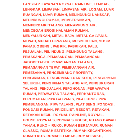
LANSKAP
,
LAYANAN ROYNAL RAINLINE
,
LEMBAB
,
LENGKAP
,
LIMPASAN
,
LIMPASAN AIR
,
LOGAM
,
LUAR
RUANGAN
,
LUAR RUMAH
,
MELINDUNGI LANSKAP
,
MELINDUNGI RUMAH
,
MEMBERSIHKAN
,
MEMPERBAIKI TALANG
,
MENAMPUNG AIR
,
MENCEGAH EROSI HALAMAN RUMAH
,
MENYALURKAN
,
METAL BAJA
,
METAL GALVANIS
,
MEWAH
,
MUDAH DIPASANG
,
MUSIM HUJAN
,
MUSIM
PANAS
,
OBENG'
,
PABRIK
,
PABRIKAN
,
PALU
,
PEJUALAN
,
PELINDUNG
,
PELINDUNG TALANG
,
PEMASANGA
,
PEMASANGAN
,
PEMASANGAN
JABODETABEK
,
PEMASANGAN TALANG
,
PEMASANGAN TEPAT
,
PEMBUANGAN AIR
,
PEMESANAN
,
PENGEMBANG PROPERTY
,
PENGIRIMAN
,
PENGIRIMAN LUAR KOTA
,
PENGIRIMAN
SELURUH
,
PENGIRIMAN TALANG AIR
,
PENGUKURAN
TALANG
,
PENJUALAN
,
PEPOHONAN
,
PERAWATAN
RUMAH
,
PERAWATAN TALANG
,
PERKANTORAN
,
PERUMAHAN
,
PIPA GALVANIS
,
PIPA LURUS
,
PIPA
PEMBUANGAN
,
PIPA TALANG
,
PLAT SENG
,
PONDASI
,
PONDASI RUMAH
,
PRICE LIST
,
RESORT
,
RETAKAN
,
RETAKAN KECIL
,
ROYNAL RAINLINE
,
ROYNAL-
HOUSE
,
ROYNALS
,
ROYNALS HOUSE
,
RUANG BAWAH
TANAH
,
RUKO – RUKO
,
RUMAH BERJAMUR
,
RUMAH
CLASSIC
,
RUMAH ESTETIKA
,
RUMAH KECANTIKAN
,
RUMAH KOS
,
RUMAH LEMBAB
,
RUMAH SAKIT
,