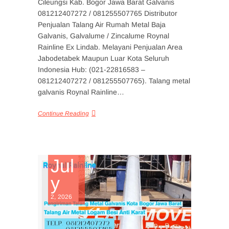
Cileungsi Kab. Bogor Jawa Barat Galvanis
081212407272 / 081255507765 Distributor
Penjualan Talang Air Rumah Metal Baja
Galvanis, Galvalume / Zincalume Roynal
Rainline Ex Lindab. Melayani Penjualan Area
Jabodetabek Maupun Luar Kota Seluruh
Indonesia Hub: (021-22816583 –
081212407272 / 081255507765). Talang metal
galvanis Roynal Rainline…
Continue Reading
Jul
y
2, 2026