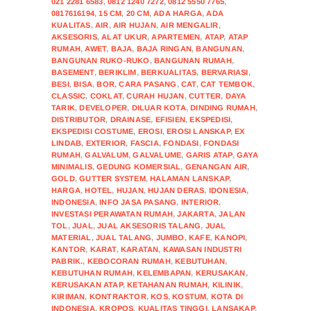
021 2281 6583
,
0812 1240 7272
,
0812 5550 7765
,
0817616194
,
15 CM
,
20 CM
,
ADA HARGA
,
ADA
KUALITAS
,
AIR
,
AIR HUJAN
,
AIR MENGALIR
,
AKSESORIS
,
ALAT UKUR
,
APARTEMEN
,
ATAP
,
ATAP
RUMAH
,
AWET
,
BAJA
,
BAJA RINGAN
,
BANGUNAN
,
BANGUNAN RUKO-RUKO
,
BANGUNAN RUMAH
,
BASEMENT
,
BERIKLIM
,
BERKUALITAS
,
BERVARIASI
,
BESI
,
BISA
,
BOR
,
CARA PASANG
,
CAT
,
CAT TEMBOK
,
CLASSIC
,
COKLAT
,
CURAH HUJAN
,
CUTTER
,
DAYA
TARIK
,
DEVELOPER
,
DILUAR KOTA
,
DINDING RUMAH
,
DISTRIBUTOR
,
DRAINASE
,
EFISIEN
,
EKSPEDISI
,
EKSPEDISI COSTUME
,
EROSI
,
EROSI LANSKAP
,
EX
LINDAB
,
EXTERIOR
,
FASCIA
,
FONDASI
,
FONDASI
RUMAH
,
GALVALUM
,
GALVALUME
,
GARIS ATAP
,
GAYA
MINIMALIS
,
GEDUNG KOMERSIAL
,
GENANGAN AIR
,
GOLD
,
GUTTER SYSTEM
,
HALAMAN LANSKAP
,
HARGA
,
HOTEL
,
HUJAN
,
HUJAN DERAS
,
IDONESIA
,
INDONESIA
,
INFO JASA PASANG
,
INTERIOR
,
INVESTASI PERAWATAN RUMAH
,
JAKARTA
,
JALAN
TOL
,
JUAL
,
JUAL AKSESORIS TALANG
,
JUAL
MATERIAL
,
JUAL TALANG
,
JUMBO
,
KAFE
,
KANOPI
,
KANTOR
,
KARAT
,
KARATAN
,
KAWASAN INDUSTRI
PABRIK.
,
KEBOCORAN RUMAH
,
KEBUTUHAN
,
KEBUTUHAN RUMAH
,
KELEMBAPAN
,
KERUSAKAN
,
KERUSAKAN ATAP
,
KETAHANAN RUMAH
,
KILINIK
,
KIRIMAN
,
KONTRAKTOR
,
KOS
,
KOSTUM
,
KOTA DI
INDONESIA
,
KROPOS
,
KUALITAS TINGGI
,
LANSAKAP
,