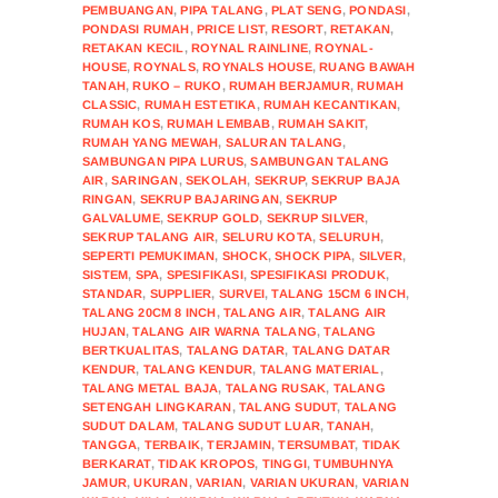
PEMBUANGAN
,
PIPA TALANG
,
PLAT SENG
,
PONDASI
,
PONDASI RUMAH
,
PRICE LIST
,
RESORT
,
RETAKAN
,
RETAKAN KECIL
,
ROYNAL RAINLINE
,
ROYNAL-
HOUSE
,
ROYNALS
,
ROYNALS HOUSE
,
RUANG BAWAH
TANAH
,
RUKO – RUKO
,
RUMAH BERJAMUR
,
RUMAH
CLASSIC
,
RUMAH ESTETIKA
,
RUMAH KECANTIKAN
,
RUMAH KOS
,
RUMAH LEMBAB
,
RUMAH SAKIT
,
RUMAH YANG MEWAH
,
SALURAN TALANG
,
SAMBUNGAN PIPA LURUS
,
SAMBUNGAN TALANG
AIR
,
SARINGAN
,
SEKOLAH
,
SEKRUP
,
SEKRUP BAJA
RINGAN
,
SEKRUP BAJARINGAN
,
SEKRUP
GALVALUME
,
SEKRUP GOLD
,
SEKRUP SILVER
,
SEKRUP TALANG AIR
,
SELURU KOTA
,
SELURUH
,
SEPERTI PEMUKIMAN
,
SHOCK
,
SHOCK PIPA
,
SILVER
,
SISTEM
,
SPA
,
SPESIFIKASI
,
SPESIFIKASI PRODUK
,
STANDAR
,
SUPPLIER
,
SURVEI
,
TALANG 15CM 6 INCH
,
TALANG 20CM 8 INCH
,
TALANG AIR
,
TALANG AIR
HUJAN
,
TALANG AIR WARNA TALANG
,
TALANG
BERTKUALITAS
,
TALANG DATAR
,
TALANG DATAR
KENDUR
,
TALANG KENDUR
,
TALANG MATERIAL
,
TALANG METAL BAJA
,
TALANG RUSAK
,
TALANG
SETENGAH LINGKARAN
,
TALANG SUDUT
,
TALANG
SUDUT DALAM
,
TALANG SUDUT LUAR
,
TANAH
,
TANGGA
,
TERBAIK
,
TERJAMIN
,
TERSUMBAT
,
TIDAK
BERKARAT
,
TIDAK KROPOS
,
TINGGI
,
TUMBUHNYA
JAMUR
,
UKURAN
,
VARIAN
,
VARIAN UKURAN
,
VARIAN