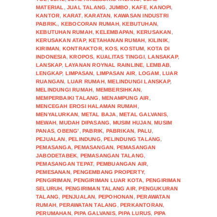
MATERIAL
,
JUAL TALANG
,
JUMBO
,
KAFE
,
KANOPI
,
KANTOR
,
KARAT
,
KARATAN
,
KAWASAN INDUSTRI
PABRIK.
,
KEBOCORAN RUMAH
,
KEBUTUHAN
,
KEBUTUHAN RUMAH
,
KELEMBAPAN
,
KERUSAKAN
,
KERUSAKAN ATAP
,
KETAHANAN RUMAH
,
KILINIK
,
KIRIMAN
,
KONTRAKTOR
,
KOS
,
KOSTUM
,
KOTA DI
INDONESIA
,
KROPOS
,
KUALITAS TINGGI
,
LANSAKAP
,
LANSKAP
,
LAYANAN ROYNAL RAINLINE
,
LEMBAB
,
LENGKAP
,
LIMPASAN
,
LIMPASAN AIR
,
LOGAM
,
LUAR
RUANGAN
,
LUAR RUMAH
,
MELINDUNGI LANSKAP
,
MELINDUNGI RUMAH
,
MEMBERSIHKAN
,
MEMPERBAIKI TALANG
,
MENAMPUNG AIR
,
MENCEGAH EROSI HALAMAN RUMAH
,
MENYALURKAN
,
METAL BAJA
,
METAL GALVANIS
,
MEWAH
,
MUDAH DIPASANG
,
MUSIM HUJAN
,
MUSIM
PANAS
,
OBENG'
,
PABRIK
,
PABRIKAN
,
PALU
,
PEJUALAN
,
PELINDUNG
,
PELINDUNG TALANG
,
PEMASANGA
,
PEMASANGAN
,
PEMASANGAN
JABODETABEK
,
PEMASANGAN TALANG
,
PEMASANGAN TEPAT
,
PEMBUANGAN AIR
,
PEMESANAN
,
PENGEMBANG PROPERTY
,
PENGIRIMAN
,
PENGIRIMAN LUAR KOTA
,
PENGIRIMAN
SELURUH
,
PENGIRIMAN TALANG AIR
,
PENGUKURAN
TALANG
,
PENJUALAN
,
PEPOHONAN
,
PERAWATAN
RUMAH
,
PERAWATAN TALANG
,
PERKANTORAN
,
PERUMAHAN
,
PIPA GALVANIS
,
PIPA LURUS
,
PIPA