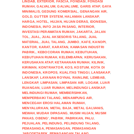
LINDAB
,
EXTERIOR
,
FASCIA
,
FONDASI
,
FONDASI
RUMAH
,
GALVALUM
,
GALVALUME
,
GARIS ATAP
,
GAYA
MINIMALIS
,
GEDUNG KOMERSIAL
,
GENANGAN AIR
,
GOLD
,
GUTTER SYSTEM
,
HALAMAN LANSKAP
,
HARGA
,
HOTEL
,
HUJAN
,
HUJAN DERAS
,
IDONESIA
,
INDONESIA
,
INFO JASA PASANG
,
INTERIOR
,
INVESTASI PERAWATAN RUMAH
,
JAKARTA
,
JALAN
TOL
,
JUAL
,
JUAL AKSESORIS TALANG
,
JUAL
MATERIAL
,
JUAL TALANG
,
JUMBO
,
KAFE
,
KANOPI
,
KANTOR
,
KARAT
,
KARATAN
,
KAWASAN INDUSTRI
PABRIK.
,
KEBOCORAN RUMAH
,
KEBUTUHAN
,
KEBUTUHAN RUMAH
,
KELEMBAPAN
,
KERUSAKAN
,
KERUSAKAN ATAP
,
KETAHANAN RUMAH
,
KILINIK
,
KIRIMAN
,
KONTRAKTOR
,
KOS
,
KOSTUM
,
KOTA DI
INDONESIA
,
KROPOS
,
KUALITAS TINGGI
,
LANSAKAP
,
LANSKAP
,
LAYANAN ROYNAL RAINLINE
,
LEMBAB
,
LENGKAP
,
LIMPASAN
,
LIMPASAN AIR
,
LOGAM
,
LUAR
RUANGAN
,
LUAR RUMAH
,
MELINDUNGI LANSKAP
,
MELINDUNGI RUMAH
,
MEMBERSIHKAN
,
MEMPERBAIKI TALANG
,
MENAMPUNG AIR
,
MENCEGAH EROSI HALAMAN RUMAH
,
MENYALURKAN
,
METAL BAJA
,
METAL GALVANIS
,
MEWAH
,
MUDAH DIPASANG
,
MUSIM HUJAN
,
MUSIM
PANAS
,
OBENG'
,
PABRIK
,
PABRIKAN
,
PALU
,
PEJUALAN
,
PELINDUNG
,
PELINDUNG TALANG
,
PEMASANGA
,
PEMASANGAN
,
PEMASANGAN
JABODETABEK
,
PEMASANGAN TALANG
,