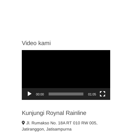
Video kami
Video
Player
00:00
01:05
Kunjungi Roynal Rainline
Jl. Rumakso No. 18A RT 010 RW 005,
Jatiranggon, Jatisampurna