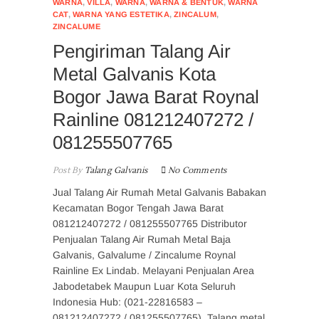
WARNA
,
VILLA
,
WARNA
,
WARNA & BENTUK
,
WARNA
CAT
,
WARNA YANG ESTETIKA
,
ZINCALUM
,
ZINCALUME
Pengiriman Talang Air
Metal Galvanis Kota
Bogor Jawa Barat Roynal
Rainline 081212407272 /
081255507765
Post By
Talang Galvanis
No Comments
Jual Talang Air Rumah Metal Galvanis Babakan
Kecamatan Bogor Tengah Jawa Barat
081212407272 / 081255507765 Distributor
Penjualan Talang Air Rumah Metal Baja
Galvanis, Galvalume / Zincalume Roynal
Rainline Ex Lindab. Melayani Penjualan Area
Jabodetabek Maupun Luar Kota Seluruh
Indonesia Hub: (021-22816583 –
081212407272 / 081255507765). Talang metal