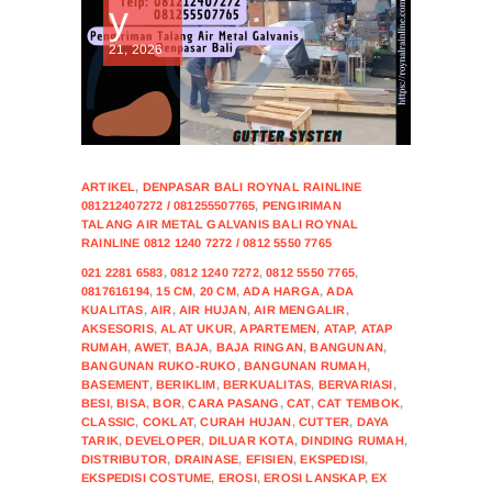
y
21, 2026
ARTIKEL
,
DENPASAR BALI ROYNAL RAINLINE
081212407272 / 081255507765
,
PENGIRIMAN
TALANG AIR METAL GALVANIS BALI ROYNAL
RAINLINE 0812 1240 7272 / 0812 5550 7765
021 2281 6583
,
0812 1240 7272
,
0812 5550 7765
,
0817616194
,
15 CM
,
20 CM
,
ADA HARGA
,
ADA
KUALITAS
,
AIR
,
AIR HUJAN
,
AIR MENGALIR
,
AKSESORIS
,
ALAT UKUR
,
APARTEMEN
,
ATAP
,
ATAP
RUMAH
,
AWET
,
BAJA
,
BAJA RINGAN
,
BANGUNAN
,
BANGUNAN RUKO-RUKO
,
BANGUNAN RUMAH
,
BASEMENT
,
BERIKLIM
,
BERKUALITAS
,
BERVARIASI
,
BESI
,
BISA
,
BOR
,
CARA PASANG
,
CAT
,
CAT TEMBOK
,
CLASSIC
,
COKLAT
,
CURAH HUJAN
,
CUTTER
,
DAYA
TARIK
,
DEVELOPER
,
DILUAR KOTA
,
DINDING RUMAH
,
DISTRIBUTOR
,
DRAINASE
,
EFISIEN
,
EKSPEDISI
,
EKSPEDISI COSTUME
,
EROSI
,
EROSI LANSKAP
,
EX