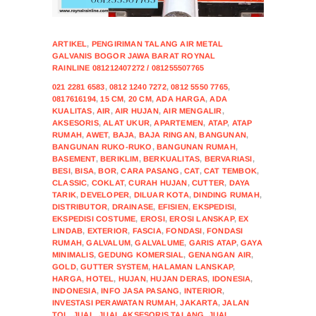
ARTIKEL
,
PENGIRIMAN TALANG AIR METAL
GALVANIS BOGOR JAWA BARAT ROYNAL
RAINLINE 081212407272 / 081255507765
021 2281 6583
,
0812 1240 7272
,
0812 5550 7765
,
0817616194
,
15 CM
,
20 CM
,
ADA HARGA
,
ADA
KUALITAS
,
AIR
,
AIR HUJAN
,
AIR MENGALIR
,
AKSESORIS
,
ALAT UKUR
,
APARTEMEN
,
ATAP
,
ATAP
RUMAH
,
AWET
,
BAJA
,
BAJA RINGAN
,
BANGUNAN
,
BANGUNAN RUKO-RUKO
,
BANGUNAN RUMAH
,
BASEMENT
,
BERIKLIM
,
BERKUALITAS
,
BERVARIASI
,
BESI
,
BISA
,
BOR
,
CARA PASANG
,
CAT
,
CAT TEMBOK
,
CLASSIC
,
COKLAT
,
CURAH HUJAN
,
CUTTER
,
DAYA
TARIK
,
DEVELOPER
,
DILUAR KOTA
,
DINDING RUMAH
,
DISTRIBUTOR
,
DRAINASE
,
EFISIEN
,
EKSPEDISI
,
EKSPEDISI COSTUME
,
EROSI
,
EROSI LANSKAP
,
EX
LINDAB
,
EXTERIOR
,
FASCIA
,
FONDASI
,
FONDASI
RUMAH
,
GALVALUM
,
GALVALUME
,
GARIS ATAP
,
GAYA
MINIMALIS
,
GEDUNG KOMERSIAL
,
GENANGAN AIR
,
GOLD
,
GUTTER SYSTEM
,
HALAMAN LANSKAP
,
HARGA
,
HOTEL
,
HUJAN
,
HUJAN DERAS
,
IDONESIA
,
INDONESIA
,
INFO JASA PASANG
,
INTERIOR
,
INVESTASI PERAWATAN RUMAH
,
JAKARTA
,
JALAN
TOL
,
JUAL
,
JUAL AKSESORIS TALANG
,
JUAL