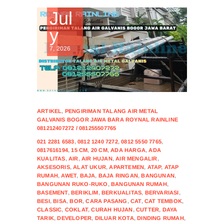
Jul
y
7, 2026
ARTIKEL
,
PENGIRIMAN TALANG AIR METAL
GALVANIS BOGOR JAWA BARA ROYNAL RAINLINE
081212407272 / 081255507765
021 2281 6583
,
0812 1240 7272
,
0812 5550 7765
,
0817616194
,
15 CM
,
20 CM
,
ADA HARGA
,
ADA
KUALITAS
,
AIR
,
AIR HUJAN
,
AIR MENGALIR
,
AKSESORIS
,
ALAT UKUR
,
APARTEMEN
,
ATAP
,
ATAP
RUMAH
,
AWET
,
BAJA
,
BAJA RINGAN
,
BANGUNAN
,
BANGUNAN RUKO-RUKO
,
BANGUNAN RUMAH
,
BASEMENT
,
BERIKLIM
,
BERKUALITAS
,
BERVARIASI
,
BESI
,
BISA
,
BOR
,
CARA PASANG
,
CAT
,
CAT TEMBOK
,
CLASSIC
,
COKLAT
,
CURAH HUJAN
,
CUTTER
,
DAYA
TARIK
,
DEVELOPER
,
DILUAR KOTA
,
DINDING RUMAH
,