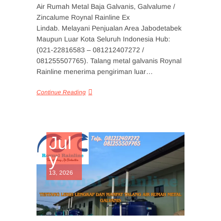
Air Rumah Metal Baja Galvanis, Galvalume /
Zincalume Roynal Rainline Ex
Lindab. Melayani Penjualan Area Jabodetabek
Maupun Luar Kota Seluruh Indonesia Hub:
(021-22816583 – 081212407272 /
081255507765). Talang metal galvanis Roynal
Rainline menerima pengiriman luar…
Continue Reading
Jul
y
13, 2026