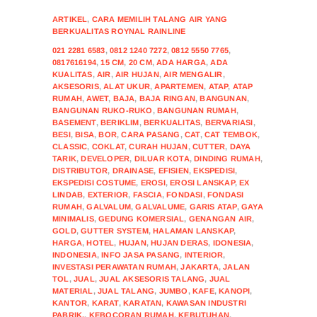
ARTIKEL
,
CARA MEMILIH TALANG AIR YANG
BERKUALITAS ROYNAL RAINLINE
021 2281 6583
,
0812 1240 7272
,
0812 5550 7765
,
0817616194
,
15 CM
,
20 CM
,
ADA HARGA
,
ADA
KUALITAS
,
AIR
,
AIR HUJAN
,
AIR MENGALIR
,
AKSESORIS
,
ALAT UKUR
,
APARTEMEN
,
ATAP
,
ATAP
RUMAH
,
AWET
,
BAJA
,
BAJA RINGAN
,
BANGUNAN
,
BANGUNAN RUKO-RUKO
,
BANGUNAN RUMAH
,
BASEMENT
,
BERIKLIM
,
BERKUALITAS
,
BERVARIASI
,
BESI
,
BISA
,
BOR
,
CARA PASANG
,
CAT
,
CAT TEMBOK
,
CLASSIC
,
COKLAT
,
CURAH HUJAN
,
CUTTER
,
DAYA
TARIK
,
DEVELOPER
,
DILUAR KOTA
,
DINDING RUMAH
,
DISTRIBUTOR
,
DRAINASE
,
EFISIEN
,
EKSPEDISI
,
EKSPEDISI COSTUME
,
EROSI
,
EROSI LANSKAP
,
EX
LINDAB
,
EXTERIOR
,
FASCIA
,
FONDASI
,
FONDASI
RUMAH
,
GALVALUM
,
GALVALUME
,
GARIS ATAP
,
GAYA
MINIMALIS
,
GEDUNG KOMERSIAL
,
GENANGAN AIR
,
GOLD
,
GUTTER SYSTEM
,
HALAMAN LANSKAP
,
HARGA
,
HOTEL
,
HUJAN
,
HUJAN DERAS
,
IDONESIA
,
INDONESIA
,
INFO JASA PASANG
,
INTERIOR
,
INVESTASI PERAWATAN RUMAH
,
JAKARTA
,
JALAN
TOL
,
JUAL
,
JUAL AKSESORIS TALANG
,
JUAL
MATERIAL
,
JUAL TALANG
,
JUMBO
,
KAFE
,
KANOPI
,
KANTOR
,
KARAT
,
KARATAN
,
KAWASAN INDUSTRI
PABRIK.
,
KEBOCORAN RUMAH
,
KEBUTUHAN
,