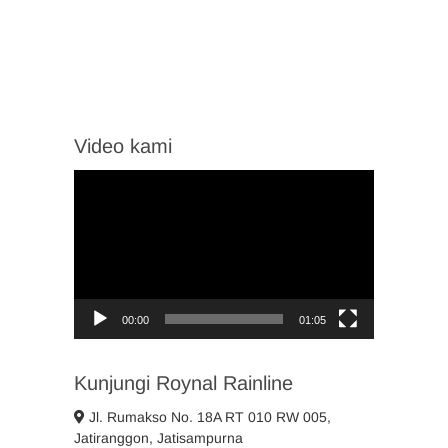
Video kami
Video
Player
00:00
01:05
Kunjungi Roynal Rainline
Jl. Rumakso No. 18A RT 010 RW 005,
Jatiranggon, Jatisampurna