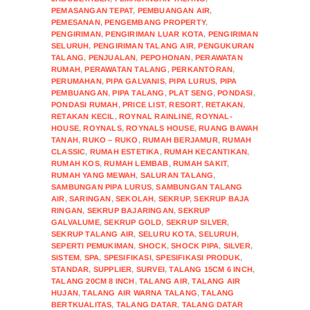
PEMASANGAN TEPAT
,
PEMBUANGAN AIR
,
PEMESANAN
,
PENGEMBANG PROPERTY
,
PENGIRIMAN
,
PENGIRIMAN LUAR KOTA
,
PENGIRIMAN
SELURUH
,
PENGIRIMAN TALANG AIR
,
PENGUKURAN
TALANG
,
PENJUALAN
,
PEPOHONAN
,
PERAWATAN
RUMAH
,
PERAWATAN TALANG
,
PERKANTORAN
,
PERUMAHAN
,
PIPA GALVANIS
,
PIPA LURUS
,
PIPA
PEMBUANGAN
,
PIPA TALANG
,
PLAT SENG
,
PONDASI
,
PONDASI RUMAH
,
PRICE LIST
,
RESORT
,
RETAKAN
,
RETAKAN KECIL
,
ROYNAL RAINLINE
,
ROYNAL-
HOUSE
,
ROYNALS
,
ROYNALS HOUSE
,
RUANG BAWAH
TANAH
,
RUKO – RUKO
,
RUMAH BERJAMUR
,
RUMAH
CLASSIC
,
RUMAH ESTETIKA
,
RUMAH KECANTIKAN
,
RUMAH KOS
,
RUMAH LEMBAB
,
RUMAH SAKIT
,
RUMAH YANG MEWAH
,
SALURAN TALANG
,
SAMBUNGAN PIPA LURUS
,
SAMBUNGAN TALANG
AIR
,
SARINGAN
,
SEKOLAH
,
SEKRUP
,
SEKRUP BAJA
RINGAN
,
SEKRUP BAJARINGAN
,
SEKRUP
GALVALUME
,
SEKRUP GOLD
,
SEKRUP SILVER
,
SEKRUP TALANG AIR
,
SELURU KOTA
,
SELURUH
,
SEPERTI PEMUKIMAN
,
SHOCK
,
SHOCK PIPA
,
SILVER
,
SISTEM
,
SPA
,
SPESIFIKASI
,
SPESIFIKASI PRODUK
,
STANDAR
,
SUPPLIER
,
SURVEI
,
TALANG 15CM 6 INCH
,
TALANG 20CM 8 INCH
,
TALANG AIR
,
TALANG AIR
HUJAN
,
TALANG AIR WARNA TALANG
,
TALANG
BERTKUALITAS
,
TALANG DATAR
,
TALANG DATAR