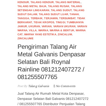
KENDUR
,
TALANG KENDUR
,
TALANG MATERIAL
,
TALANG METAL BAJA
,
TALANG RUSAK
,
TALANG
SETENGAH LINGKARAN
,
TALANG SUDUT
,
TALANG
SUDUT DALAM
,
TALANG SUDUT LUAR
,
TANAH
,
TANGGA
,
TERBAIK
,
TERJAMIN
,
TERSUMBAT
,
TIDAK
BERKARAT
,
TIDAK KROPOS
,
TINGGI
,
TUMBUHNYA
JAMUR
,
UKURAN
,
VARIAN
,
VARIAN UKURAN
,
VARIAN
WARNA
,
VILLA
,
WARNA
,
WARNA & BENTUK
,
WARNA
CAT
,
WARNA YANG ESTETIKA
,
ZINCALUM
,
ZINCALUME
Pengiriman Talang Air
Metal Galvanis Denpasar
Selatan Bali Roynal
Rainline 081212407272 /
081255507765
Post By
Talang Galvanis
No Comments
Jual Talang Air Rumah Metal Kota Denpasar,
Denpasar Selatan Bali Galvanis 081212407272
/ 081255507765 Distributor Penjualan Talang