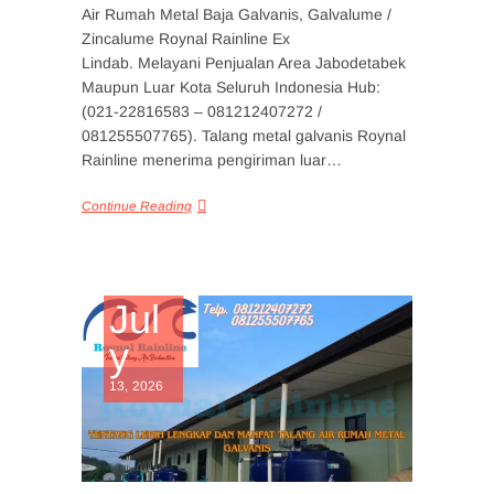
Air Rumah Metal Baja Galvanis, Galvalume /
Zincalume Roynal Rainline Ex
Lindab. Melayani Penjualan Area Jabodetabek
Maupun Luar Kota Seluruh Indonesia Hub:
(021-22816583 – 081212407272 /
081255507765). Talang metal galvanis Roynal
Rainline menerima pengiriman luar…
Continue Reading
Jul
y
13, 2026