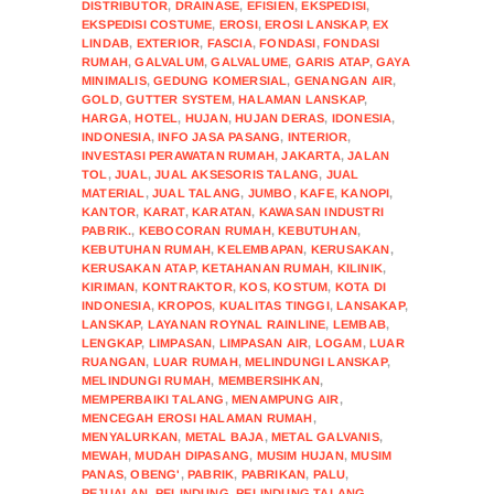
DISTRIBUTOR
,
DRAINASE
,
EFISIEN
,
EKSPEDISI
,
EKSPEDISI COSTUME
,
EROSI
,
EROSI LANSKAP
,
EX
LINDAB
,
EXTERIOR
,
FASCIA
,
FONDASI
,
FONDASI
RUMAH
,
GALVALUM
,
GALVALUME
,
GARIS ATAP
,
GAYA
MINIMALIS
,
GEDUNG KOMERSIAL
,
GENANGAN AIR
,
GOLD
,
GUTTER SYSTEM
,
HALAMAN LANSKAP
,
HARGA
,
HOTEL
,
HUJAN
,
HUJAN DERAS
,
IDONESIA
,
INDONESIA
,
INFO JASA PASANG
,
INTERIOR
,
INVESTASI PERAWATAN RUMAH
,
JAKARTA
,
JALAN
TOL
,
JUAL
,
JUAL AKSESORIS TALANG
,
JUAL
MATERIAL
,
JUAL TALANG
,
JUMBO
,
KAFE
,
KANOPI
,
KANTOR
,
KARAT
,
KARATAN
,
KAWASAN INDUSTRI
PABRIK.
,
KEBOCORAN RUMAH
,
KEBUTUHAN
,
KEBUTUHAN RUMAH
,
KELEMBAPAN
,
KERUSAKAN
,
KERUSAKAN ATAP
,
KETAHANAN RUMAH
,
KILINIK
,
KIRIMAN
,
KONTRAKTOR
,
KOS
,
KOSTUM
,
KOTA DI
INDONESIA
,
KROPOS
,
KUALITAS TINGGI
,
LANSAKAP
,
LANSKAP
,
LAYANAN ROYNAL RAINLINE
,
LEMBAB
,
LENGKAP
,
LIMPASAN
,
LIMPASAN AIR
,
LOGAM
,
LUAR
RUANGAN
,
LUAR RUMAH
,
MELINDUNGI LANSKAP
,
MELINDUNGI RUMAH
,
MEMBERSIHKAN
,
MEMPERBAIKI TALANG
,
MENAMPUNG AIR
,
MENCEGAH EROSI HALAMAN RUMAH
,
MENYALURKAN
,
METAL BAJA
,
METAL GALVANIS
,
MEWAH
,
MUDAH DIPASANG
,
MUSIM HUJAN
,
MUSIM
PANAS
,
OBENG'
,
PABRIK
,
PABRIKAN
,
PALU
,
PEJUALAN
,
PELINDUNG
,
PELINDUNG TALANG
,