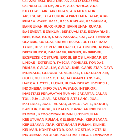
021 2281 6583
,
0812 1240 7272
,
0812 5550 7765
,
0817616194
,
15 CM
,
20 CM
,
ADA HARGA
,
ADA
KUALITAS
,
AIR
,
AIR HUJAN
,
AIR MENGALIR
,
AKSESORIS
,
ALAT UKUR
,
APARTEMEN
,
ATAP
,
ATAP
RUMAH
,
AWET
,
BAJA
,
BAJA RINGAN
,
BANGUNAN
,
BANGUNAN RUKO-RUKO
,
BANGUNAN RUMAH
,
BASEMENT
,
BERIKLIM
,
BERKUALITAS
,
BERVARIASI
,
BESI
,
BISA
,
BOR
,
CARA PASANG
,
CAT
,
CAT TEMBOK
,
CLASSIC
,
COKLAT
,
CURAH HUJAN
,
CUTTER
,
DAYA
TARIK
,
DEVELOPER
,
DILUAR KOTA
,
DINDING RUMAH
,
DISTRIBUTOR
,
DRAINASE
,
EFISIEN
,
EKSPEDISI
,
EKSPEDISI COSTUME
,
EROSI
,
EROSI LANSKAP
,
EX
LINDAB
,
EXTERIOR
,
FASCIA
,
FONDASI
,
FONDASI
RUMAH
,
GALVALUM
,
GALVALUME
,
GARIS ATAP
,
GAYA
MINIMALIS
,
GEDUNG KOMERSIAL
,
GENANGAN AIR
,
GOLD
,
GUTTER SYSTEM
,
HALAMAN LANSKAP
,
HARGA
,
HOTEL
,
HUJAN
,
HUJAN DERAS
,
IDONESIA
,
INDONESIA
,
INFO JASA PASANG
,
INTERIOR
,
INVESTASI PERAWATAN RUMAH
,
JAKARTA
,
JALAN
TOL
,
JUAL
,
JUAL AKSESORIS TALANG
,
JUAL
MATERIAL
,
JUAL TALANG
,
JUMBO
,
KAFE
,
KANOPI
,
KANTOR
,
KARAT
,
KARATAN
,
KAWASAN INDUSTRI
PABRIK.
,
KEBOCORAN RUMAH
,
KEBUTUHAN
,
KEBUTUHAN RUMAH
,
KELEMBAPAN
,
KERUSAKAN
,
KERUSAKAN ATAP
,
KETAHANAN RUMAH
,
KILINIK
,
KIRIMAN
,
KONTRAKTOR
,
KOS
,
KOSTUM
,
KOTA DI
INDONESIA
,
KROPOS
,
KUALITAS TINGGI
,
LANSAKAP
,