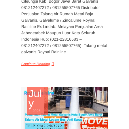
Cileungsi Kab. Bogor Jawa Barat Galvanis
081212407272 / 081255507765 Distributor
Penjualan Talang Air Rumah Metal Baja
Galvanis, Galvalume / Zincalume Roynal
Rainline Ex Lindab. Melayani Penjualan Area
Jabodetabek Maupun Luar Kota Seluruh
Indonesia Hub: (021-22816583 –
081212407272 / 081255507765). Talang metal
galvanis Roynal Rainline…
Continue Reading
Jul
y
2, 2026