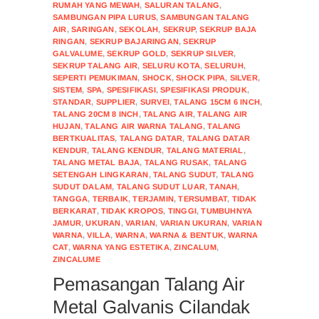
RUMAH YANG MEWAH
,
SALURAN TALANG
,
SAMBUNGAN PIPA LURUS
,
SAMBUNGAN TALANG
AIR
,
SARINGAN
,
SEKOLAH
,
SEKRUP
,
SEKRUP BAJA
RINGAN
,
SEKRUP BAJARINGAN
,
SEKRUP
GALVALUME
,
SEKRUP GOLD
,
SEKRUP SILVER
,
SEKRUP TALANG AIR
,
SELURU KOTA
,
SELURUH
,
SEPERTI PEMUKIMAN
,
SHOCK
,
SHOCK PIPA
,
SILVER
,
SISTEM
,
SPA
,
SPESIFIKASI
,
SPESIFIKASI PRODUK
,
STANDAR
,
SUPPLIER
,
SURVEI
,
TALANG 15CM 6 INCH
,
TALANG 20CM 8 INCH
,
TALANG AIR
,
TALANG AIR
HUJAN
,
TALANG AIR WARNA TALANG
,
TALANG
BERTKUALITAS
,
TALANG DATAR
,
TALANG DATAR
KENDUR
,
TALANG KENDUR
,
TALANG MATERIAL
,
TALANG METAL BAJA
,
TALANG RUSAK
,
TALANG
SETENGAH LINGKARAN
,
TALANG SUDUT
,
TALANG
SUDUT DALAM
,
TALANG SUDUT LUAR
,
TANAH
,
TANGGA
,
TERBAIK
,
TERJAMIN
,
TERSUMBAT
,
TIDAK
BERKARAT
,
TIDAK KROPOS
,
TINGGI
,
TUMBUHNYA
JAMUR
,
UKURAN
,
VARIAN
,
VARIAN UKURAN
,
VARIAN
WARNA
,
VILLA
,
WARNA
,
WARNA & BENTUK
,
WARNA
CAT
,
WARNA YANG ESTETIKA
,
ZINCALUM
,
ZINCALUME
Pemasangan Talang Air
Metal Galvanis Cilandak