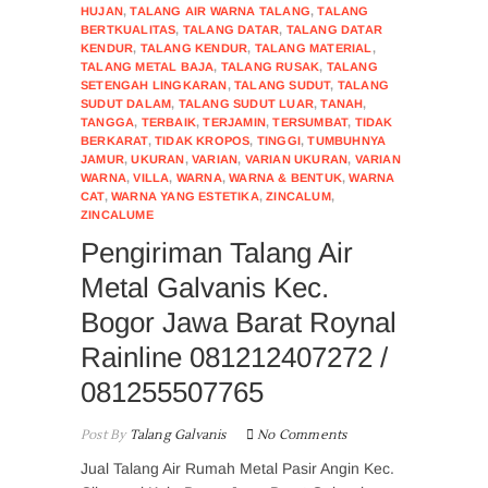
HUJAN
,
TALANG AIR WARNA TALANG
,
TALANG
BERTKUALITAS
,
TALANG DATAR
,
TALANG DATAR
KENDUR
,
TALANG KENDUR
,
TALANG MATERIAL
,
TALANG METAL BAJA
,
TALANG RUSAK
,
TALANG
SETENGAH LINGKARAN
,
TALANG SUDUT
,
TALANG
SUDUT DALAM
,
TALANG SUDUT LUAR
,
TANAH
,
TANGGA
,
TERBAIK
,
TERJAMIN
,
TERSUMBAT
,
TIDAK
BERKARAT
,
TIDAK KROPOS
,
TINGGI
,
TUMBUHNYA
JAMUR
,
UKURAN
,
VARIAN
,
VARIAN UKURAN
,
VARIAN
WARNA
,
VILLA
,
WARNA
,
WARNA & BENTUK
,
WARNA
CAT
,
WARNA YANG ESTETIKA
,
ZINCALUM
,
ZINCALUME
Pengiriman Talang Air
Metal Galvanis Kec.
Bogor Jawa Barat Roynal
Rainline 081212407272 /
081255507765
Post By
Talang Galvanis
No Comments
Jual Talang Air Rumah Metal Pasir Angin Kec.