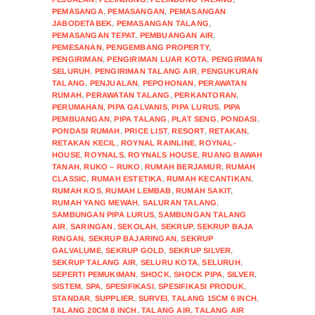
PEMASANGA
,
PEMASANGAN
,
PEMASANGAN
JABODETABEK
,
PEMASANGAN TALANG
,
PEMASANGAN TEPAT
,
PEMBUANGAN AIR
,
PEMESANAN
,
PENGEMBANG PROPERTY
,
PENGIRIMAN
,
PENGIRIMAN LUAR KOTA
,
PENGIRIMAN
SELURUH
,
PENGIRIMAN TALANG AIR
,
PENGUKURAN
TALANG
,
PENJUALAN
,
PEPOHONAN
,
PERAWATAN
RUMAH
,
PERAWATAN TALANG
,
PERKANTORAN
,
PERUMAHAN
,
PIPA GALVANIS
,
PIPA LURUS
,
PIPA
PEMBUANGAN
,
PIPA TALANG
,
PLAT SENG
,
PONDASI
,
PONDASI RUMAH
,
PRICE LIST
,
RESORT
,
RETAKAN
,
RETAKAN KECIL
,
ROYNAL RAINLINE
,
ROYNAL-
HOUSE
,
ROYNALS
,
ROYNALS HOUSE
,
RUANG BAWAH
TANAH
,
RUKO – RUKO
,
RUMAH BERJAMUR
,
RUMAH
CLASSIC
,
RUMAH ESTETIKA
,
RUMAH KECANTIKAN
,
RUMAH KOS
,
RUMAH LEMBAB
,
RUMAH SAKIT
,
RUMAH YANG MEWAH
,
SALURAN TALANG
,
SAMBUNGAN PIPA LURUS
,
SAMBUNGAN TALANG
AIR
,
SARINGAN
,
SEKOLAH
,
SEKRUP
,
SEKRUP BAJA
RINGAN
,
SEKRUP BAJARINGAN
,
SEKRUP
GALVALUME
,
SEKRUP GOLD
,
SEKRUP SILVER
,
SEKRUP TALANG AIR
,
SELURU KOTA
,
SELURUH
,
SEPERTI PEMUKIMAN
,
SHOCK
,
SHOCK PIPA
,
SILVER
,
SISTEM
,
SPA
,
SPESIFIKASI
,
SPESIFIKASI PRODUK
,
STANDAR
,
SUPPLIER
,
SURVEI
,
TALANG 15CM 6 INCH
,
TALANG 20CM 8 INCH
,
TALANG AIR
,
TALANG AIR