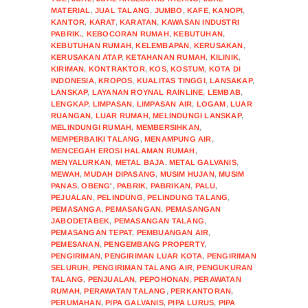
MATERIAL
,
JUAL TALANG
,
JUMBO
,
KAFE
,
KANOPI
,
KANTOR
,
KARAT
,
KARATAN
,
KAWASAN INDUSTRI
PABRIK.
,
KEBOCORAN RUMAH
,
KEBUTUHAN
,
KEBUTUHAN RUMAH
,
KELEMBAPAN
,
KERUSAKAN
,
KERUSAKAN ATAP
,
KETAHANAN RUMAH
,
KILINIK
,
KIRIMAN
,
KONTRAKTOR
,
KOS
,
KOSTUM
,
KOTA DI
INDONESIA
,
KROPOS
,
KUALITAS TINGGI
,
LANSAKAP
,
LANSKAP
,
LAYANAN ROYNAL RAINLINE
,
LEMBAB
,
LENGKAP
,
LIMPASAN
,
LIMPASAN AIR
,
LOGAM
,
LUAR
RUANGAN
,
LUAR RUMAH
,
MELINDUNGI LANSKAP
,
MELINDUNGI RUMAH
,
MEMBERSIHKAN
,
MEMPERBAIKI TALANG
,
MENAMPUNG AIR
,
MENCEGAH EROSI HALAMAN RUMAH
,
MENYALURKAN
,
METAL BAJA
,
METAL GALVANIS
,
MEWAH
,
MUDAH DIPASANG
,
MUSIM HUJAN
,
MUSIM
PANAS
,
OBENG'
,
PABRIK
,
PABRIKAN
,
PALU
,
PEJUALAN
,
PELINDUNG
,
PELINDUNG TALANG
,
PEMASANGA
,
PEMASANGAN
,
PEMASANGAN
JABODETABEK
,
PEMASANGAN TALANG
,
PEMASANGAN TEPAT
,
PEMBUANGAN AIR
,
PEMESANAN
,
PENGEMBANG PROPERTY
,
PENGIRIMAN
,
PENGIRIMAN LUAR KOTA
,
PENGIRIMAN
SELURUH
,
PENGIRIMAN TALANG AIR
,
PENGUKURAN
TALANG
,
PENJUALAN
,
PEPOHONAN
,
PERAWATAN
RUMAH
,
PERAWATAN TALANG
,
PERKANTORAN
,
PERUMAHAN
,
PIPA GALVANIS
,
PIPA LURUS
,
PIPA