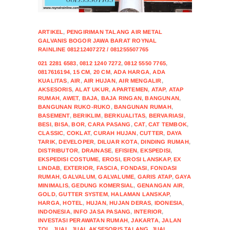
ARTIKEL
,
PENGIRIMAN TALANG AIR METAL
GALVANIS BOGOR JAWA BARAT ROYNAL
RAINLINE 081212407272 / 081255507765
021 2281 6583
,
0812 1240 7272
,
0812 5550 7765
,
0817616194
,
15 CM
,
20 CM
,
ADA HARGA
,
ADA
KUALITAS
,
AIR
,
AIR HUJAN
,
AIR MENGALIR
,
AKSESORIS
,
ALAT UKUR
,
APARTEMEN
,
ATAP
,
ATAP
RUMAH
,
AWET
,
BAJA
,
BAJA RINGAN
,
BANGUNAN
,
BANGUNAN RUKO-RUKO
,
BANGUNAN RUMAH
,
BASEMENT
,
BERIKLIM
,
BERKUALITAS
,
BERVARIASI
,
BESI
,
BISA
,
BOR
,
CARA PASANG
,
CAT
,
CAT TEMBOK
,
CLASSIC
,
COKLAT
,
CURAH HUJAN
,
CUTTER
,
DAYA
TARIK
,
DEVELOPER
,
DILUAR KOTA
,
DINDING RUMAH
,
DISTRIBUTOR
,
DRAINASE
,
EFISIEN
,
EKSPEDISI
,
EKSPEDISI COSTUME
,
EROSI
,
EROSI LANSKAP
,
EX
LINDAB
,
EXTERIOR
,
FASCIA
,
FONDASI
,
FONDASI
RUMAH
,
GALVALUM
,
GALVALUME
,
GARIS ATAP
,
GAYA
MINIMALIS
,
GEDUNG KOMERSIAL
,
GENANGAN AIR
,
GOLD
,
GUTTER SYSTEM
,
HALAMAN LANSKAP
,
HARGA
,
HOTEL
,
HUJAN
,
HUJAN DERAS
,
IDONESIA
,
INDONESIA
,
INFO JASA PASANG
,
INTERIOR
,
INVESTASI PERAWATAN RUMAH
,
JAKARTA
,
JALAN
TOL
,
JUAL
,
JUAL AKSESORIS TALANG
,
JUAL