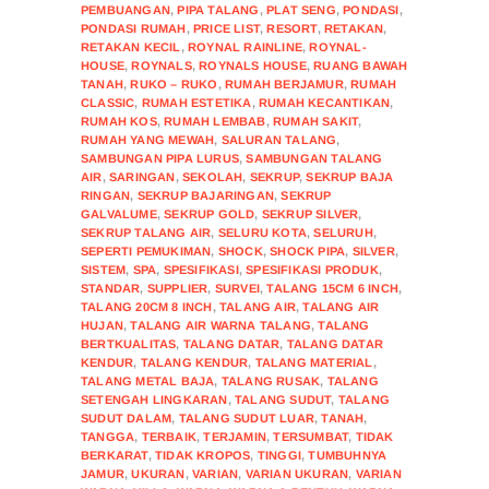
PEMBUANGAN
,
PIPA TALANG
,
PLAT SENG
,
PONDASI
,
PONDASI RUMAH
,
PRICE LIST
,
RESORT
,
RETAKAN
,
RETAKAN KECIL
,
ROYNAL RAINLINE
,
ROYNAL-
HOUSE
,
ROYNALS
,
ROYNALS HOUSE
,
RUANG BAWAH
TANAH
,
RUKO – RUKO
,
RUMAH BERJAMUR
,
RUMAH
CLASSIC
,
RUMAH ESTETIKA
,
RUMAH KECANTIKAN
,
RUMAH KOS
,
RUMAH LEMBAB
,
RUMAH SAKIT
,
RUMAH YANG MEWAH
,
SALURAN TALANG
,
SAMBUNGAN PIPA LURUS
,
SAMBUNGAN TALANG
AIR
,
SARINGAN
,
SEKOLAH
,
SEKRUP
,
SEKRUP BAJA
RINGAN
,
SEKRUP BAJARINGAN
,
SEKRUP
GALVALUME
,
SEKRUP GOLD
,
SEKRUP SILVER
,
SEKRUP TALANG AIR
,
SELURU KOTA
,
SELURUH
,
SEPERTI PEMUKIMAN
,
SHOCK
,
SHOCK PIPA
,
SILVER
,
SISTEM
,
SPA
,
SPESIFIKASI
,
SPESIFIKASI PRODUK
,
STANDAR
,
SUPPLIER
,
SURVEI
,
TALANG 15CM 6 INCH
,
TALANG 20CM 8 INCH
,
TALANG AIR
,
TALANG AIR
HUJAN
,
TALANG AIR WARNA TALANG
,
TALANG
BERTKUALITAS
,
TALANG DATAR
,
TALANG DATAR
KENDUR
,
TALANG KENDUR
,
TALANG MATERIAL
,
TALANG METAL BAJA
,
TALANG RUSAK
,
TALANG
SETENGAH LINGKARAN
,
TALANG SUDUT
,
TALANG
SUDUT DALAM
,
TALANG SUDUT LUAR
,
TANAH
,
TANGGA
,
TERBAIK
,
TERJAMIN
,
TERSUMBAT
,
TIDAK
BERKARAT
,
TIDAK KROPOS
,
TINGGI
,
TUMBUHNYA
JAMUR
,
UKURAN
,
VARIAN
,
VARIAN UKURAN
,
VARIAN