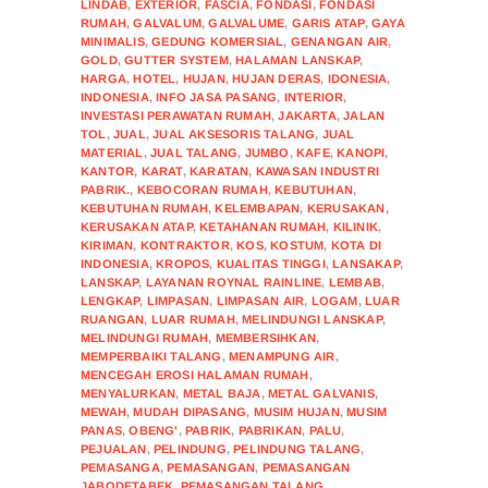
LINDAB
,
EXTERIOR
,
FASCIA
,
FONDASI
,
FONDASI
RUMAH
,
GALVALUM
,
GALVALUME
,
GARIS ATAP
,
GAYA
MINIMALIS
,
GEDUNG KOMERSIAL
,
GENANGAN AIR
,
GOLD
,
GUTTER SYSTEM
,
HALAMAN LANSKAP
,
HARGA
,
HOTEL
,
HUJAN
,
HUJAN DERAS
,
IDONESIA
,
INDONESIA
,
INFO JASA PASANG
,
INTERIOR
,
INVESTASI PERAWATAN RUMAH
,
JAKARTA
,
JALAN
TOL
,
JUAL
,
JUAL AKSESORIS TALANG
,
JUAL
MATERIAL
,
JUAL TALANG
,
JUMBO
,
KAFE
,
KANOPI
,
KANTOR
,
KARAT
,
KARATAN
,
KAWASAN INDUSTRI
PABRIK.
,
KEBOCORAN RUMAH
,
KEBUTUHAN
,
KEBUTUHAN RUMAH
,
KELEMBAPAN
,
KERUSAKAN
,
KERUSAKAN ATAP
,
KETAHANAN RUMAH
,
KILINIK
,
KIRIMAN
,
KONTRAKTOR
,
KOS
,
KOSTUM
,
KOTA DI
INDONESIA
,
KROPOS
,
KUALITAS TINGGI
,
LANSAKAP
,
LANSKAP
,
LAYANAN ROYNAL RAINLINE
,
LEMBAB
,
LENGKAP
,
LIMPASAN
,
LIMPASAN AIR
,
LOGAM
,
LUAR
RUANGAN
,
LUAR RUMAH
,
MELINDUNGI LANSKAP
,
MELINDUNGI RUMAH
,
MEMBERSIHKAN
,
MEMPERBAIKI TALANG
,
MENAMPUNG AIR
,
MENCEGAH EROSI HALAMAN RUMAH
,
MENYALURKAN
,
METAL BAJA
,
METAL GALVANIS
,
MEWAH
,
MUDAH DIPASANG
,
MUSIM HUJAN
,
MUSIM
PANAS
,
OBENG'
,
PABRIK
,
PABRIKAN
,
PALU
,
PEJUALAN
,
PELINDUNG
,
PELINDUNG TALANG
,
PEMASANGA
,
PEMASANGAN
,
PEMASANGAN
JABODETABEK
,
PEMASANGAN TALANG
,