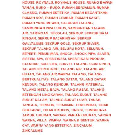
HOUSE
,
ROYNALS
,
ROYNALS HOUSE
,
RUANG BAWAH
TANAH
,
RUKO – RUKO
,
RUMAH BERJAMUR
,
RUMAH
CLASSIC
,
RUMAH ESTETIKA
,
RUMAH KECANTIKAN
,
RUMAH KOS
,
RUMAH LEMBAB
,
RUMAH SAKIT
,
RUMAH YANG MEWAH
,
SALURAN TALANG
,
SAMBUNGAN PIPA LURUS
,
SAMBUNGAN TALANG
AIR
,
SARINGAN
,
SEKOLAH
,
SEKRUP
,
SEKRUP BAJA
RINGAN
,
SEKRUP BAJARINGAN
,
SEKRUP
GALVALUME
,
SEKRUP GOLD
,
SEKRUP SILVER
,
SEKRUP TALANG AIR
,
SELURU KOTA
,
SELURUH
,
SEPERTI PEMUKIMAN
,
SHOCK
,
SHOCK PIPA
,
SILVER
,
SISTEM
,
SPA
,
SPESIFIKASI
,
SPESIFIKASI PRODUK
,
STANDAR
,
SUPPLIER
,
SURVEI
,
TALANG 15CM 6 INCH
,
TALANG 20CM 8 INCH
,
TALANG AIR
,
TALANG AIR
HUJAN
,
TALANG AIR WARNA TALANG
,
TALANG
BERTKUALITAS
,
TALANG DATAR
,
TALANG DATAR
KENDUR
,
TALANG KENDUR
,
TALANG MATERIAL
,
TALANG METAL BAJA
,
TALANG RUSAK
,
TALANG
SETENGAH LINGKARAN
,
TALANG SUDUT
,
TALANG
SUDUT DALAM
,
TALANG SUDUT LUAR
,
TANAH
,
TANGGA
,
TERBAIK
,
TERJAMIN
,
TERSUMBAT
,
TIDAK
BERKARAT
,
TIDAK KROPOS
,
TINGGI
,
TUMBUHNYA
JAMUR
,
UKURAN
,
VARIAN
,
VARIAN UKURAN
,
VARIAN
WARNA
,
VILLA
,
WARNA
,
WARNA & BENTUK
,
WARNA
CAT
,
WARNA YANG ESTETIKA
,
ZINCALUM
,
ZINCALUME