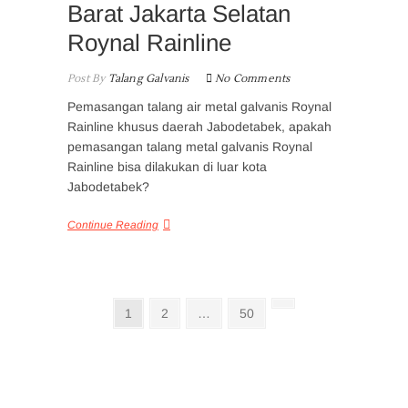
Barat Jakarta Selatan
Roynal Rainline
Post By
Talang Galvanis
No Comments
Pemasangan talang air metal galvanis Roynal
Rainline khusus daerah Jabodetabek, apakah
pemasangan talang metal galvanis Roynal
Rainline bisa dilakukan di luar kota
Jabodetabek?
Continue Reading
Posts
Page
Page
Page
Next
1
2
…
50
page
pagination