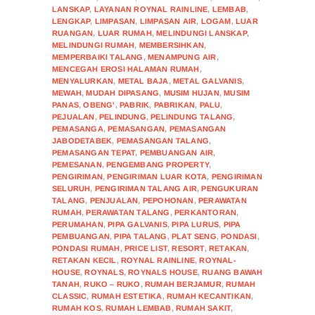
LANSKAP
,
LAYANAN ROYNAL RAINLINE
,
LEMBAB
,
LENGKAP
,
LIMPASAN
,
LIMPASAN AIR
,
LOGAM
,
LUAR
RUANGAN
,
LUAR RUMAH
,
MELINDUNGI LANSKAP
,
MELINDUNGI RUMAH
,
MEMBERSIHKAN
,
MEMPERBAIKI TALANG
,
MENAMPUNG AIR
,
MENCEGAH EROSI HALAMAN RUMAH
,
MENYALURKAN
,
METAL BAJA
,
METAL GALVANIS
,
MEWAH
,
MUDAH DIPASANG
,
MUSIM HUJAN
,
MUSIM
PANAS
,
OBENG'
,
PABRIK
,
PABRIKAN
,
PALU
,
PEJUALAN
,
PELINDUNG
,
PELINDUNG TALANG
,
PEMASANGA
,
PEMASANGAN
,
PEMASANGAN
JABODETABEK
,
PEMASANGAN TALANG
,
PEMASANGAN TEPAT
,
PEMBUANGAN AIR
,
PEMESANAN
,
PENGEMBANG PROPERTY
,
PENGIRIMAN
,
PENGIRIMAN LUAR KOTA
,
PENGIRIMAN
SELURUH
,
PENGIRIMAN TALANG AIR
,
PENGUKURAN
TALANG
,
PENJUALAN
,
PEPOHONAN
,
PERAWATAN
RUMAH
,
PERAWATAN TALANG
,
PERKANTORAN
,
PERUMAHAN
,
PIPA GALVANIS
,
PIPA LURUS
,
PIPA
PEMBUANGAN
,
PIPA TALANG
,
PLAT SENG
,
PONDASI
,
PONDASI RUMAH
,
PRICE LIST
,
RESORT
,
RETAKAN
,
RETAKAN KECIL
,
ROYNAL RAINLINE
,
ROYNAL-
HOUSE
,
ROYNALS
,
ROYNALS HOUSE
,
RUANG BAWAH
TANAH
,
RUKO – RUKO
,
RUMAH BERJAMUR
,
RUMAH
CLASSIC
,
RUMAH ESTETIKA
,
RUMAH KECANTIKAN
,
RUMAH KOS
,
RUMAH LEMBAB
,
RUMAH SAKIT
,