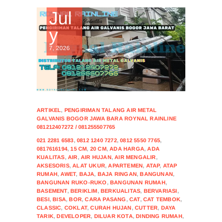
Jul
y
7, 2026
ARTIKEL
,
PENGIRIMAN TALANG AIR METAL
GALVANIS BOGOR JAWA BARA ROYNAL RAINLINE
081212407272 / 081255507765
021 2281 6583
,
0812 1240 7272
,
0812 5550 7765
,
0817616194
,
15 CM
,
20 CM
,
ADA HARGA
,
ADA
KUALITAS
,
AIR
,
AIR HUJAN
,
AIR MENGALIR
,
AKSESORIS
,
ALAT UKUR
,
APARTEMEN
,
ATAP
,
ATAP
RUMAH
,
AWET
,
BAJA
,
BAJA RINGAN
,
BANGUNAN
,
BANGUNAN RUKO-RUKO
,
BANGUNAN RUMAH
,
BASEMENT
,
BERIKLIM
,
BERKUALITAS
,
BERVARIASI
,
BESI
,
BISA
,
BOR
,
CARA PASANG
,
CAT
,
CAT TEMBOK
,
CLASSIC
,
COKLAT
,
CURAH HUJAN
,
CUTTER
,
DAYA
TARIK
,
DEVELOPER
,
DILUAR KOTA
,
DINDING RUMAH
,