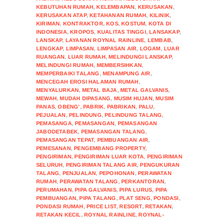
KEBUTUHAN RUMAH
,
KELEMBAPAN
,
KERUSAKAN
,
KERUSAKAN ATAP
,
KETAHANAN RUMAH
,
KILINIK
,
KIRIMAN
,
KONTRAKTOR
,
KOS
,
KOSTUM
,
KOTA DI
INDONESIA
,
KROPOS
,
KUALITAS TINGGI
,
LANSAKAP
,
LANSKAP
,
LAYANAN ROYNAL RAINLINE
,
LEMBAB
,
LENGKAP
,
LIMPASAN
,
LIMPASAN AIR
,
LOGAM
,
LUAR
RUANGAN
,
LUAR RUMAH
,
MELINDUNGI LANSKAP
,
MELINDUNGI RUMAH
,
MEMBERSIHKAN
,
MEMPERBAIKI TALANG
,
MENAMPUNG AIR
,
MENCEGAH EROSI HALAMAN RUMAH
,
MENYALURKAN
,
METAL BAJA
,
METAL GALVANIS
,
MEWAH
,
MUDAH DIPASANG
,
MUSIM HUJAN
,
MUSIM
PANAS
,
OBENG'
,
PABRIK
,
PABRIKAN
,
PALU
,
PEJUALAN
,
PELINDUNG
,
PELINDUNG TALANG
,
PEMASANGA
,
PEMASANGAN
,
PEMASANGAN
JABODETABEK
,
PEMASANGAN TALANG
,
PEMASANGAN TEPAT
,
PEMBUANGAN AIR
,
PEMESANAN
,
PENGEMBANG PROPERTY
,
PENGIRIMAN
,
PENGIRIMAN LUAR KOTA
,
PENGIRIMAN
SELURUH
,
PENGIRIMAN TALANG AIR
,
PENGUKURAN
TALANG
,
PENJUALAN
,
PEPOHONAN
,
PERAWATAN
RUMAH
,
PERAWATAN TALANG
,
PERKANTORAN
,
PERUMAHAN
,
PIPA GALVANIS
,
PIPA LURUS
,
PIPA
PEMBUANGAN
,
PIPA TALANG
,
PLAT SENG
,
PONDASI
,
PONDASI RUMAH
,
PRICE LIST
,
RESORT
,
RETAKAN
,
RETAKAN KECIL
,
ROYNAL RAINLINE
,
ROYNAL-