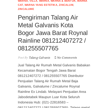
WARNA
,
VILLA
,
WARNA
,
WARNA & BENTUK
,
WARNA
CAT
,
WARNA YANG ESTETIKA
,
ZINCALUM
,
ZINCALUME
Pengiriman Talang Air
Metal Galvanis Kota
Bogor Jawa Barat Roynal
Rainline 081212407272 /
081255507765
Post By
Talang Galvanis
No Comments
Jual Talang Air Rumah Metal Galvanis Babakan
Kecamatan Bogor Tengah Jawa Barat
081212407272 / 081255507765 Distributor
Penjualan Talang Air Rumah Metal Baja
Galvanis, Galvalume / Zincalume Roynal
Rainline Ex Lindab. Melayani Penjualan Area
Jabodetabek Maupun Luar Kota Seluruh
Indonesia Hub: (021-22816583 –
081212407272 / 081255507765). Talang metal