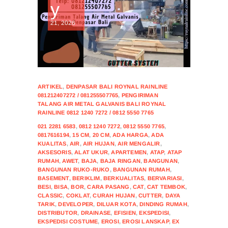
y
21, 2026
ARTIKEL
,
DENPASAR BALI ROYNAL RAINLINE
081212407272 / 081255507765
,
PENGIRIMAN
TALANG AIR METAL GALVANIS BALI ROYNAL
RAINLINE 0812 1240 7272 / 0812 5550 7765
021 2281 6583
,
0812 1240 7272
,
0812 5550 7765
,
0817616194
,
15 CM
,
20 CM
,
ADA HARGA
,
ADA
KUALITAS
,
AIR
,
AIR HUJAN
,
AIR MENGALIR
,
AKSESORIS
,
ALAT UKUR
,
APARTEMEN
,
ATAP
,
ATAP
RUMAH
,
AWET
,
BAJA
,
BAJA RINGAN
,
BANGUNAN
,
BANGUNAN RUKO-RUKO
,
BANGUNAN RUMAH
,
BASEMENT
,
BERIKLIM
,
BERKUALITAS
,
BERVARIASI
,
BESI
,
BISA
,
BOR
,
CARA PASANG
,
CAT
,
CAT TEMBOK
,
CLASSIC
,
COKLAT
,
CURAH HUJAN
,
CUTTER
,
DAYA
TARIK
,
DEVELOPER
,
DILUAR KOTA
,
DINDING RUMAH
,
DISTRIBUTOR
,
DRAINASE
,
EFISIEN
,
EKSPEDISI
,
EKSPEDISI COSTUME
,
EROSI
,
EROSI LANSKAP
,
EX