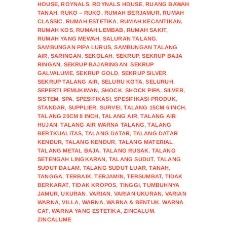
HOUSE
,
ROYNALS
,
ROYNALS HOUSE
,
RUANG BAWAH
TANAH
,
RUKO – RUKO
,
RUMAH BERJAMUR
,
RUMAH
CLASSIC
,
RUMAH ESTETIKA
,
RUMAH KECANTIKAN
,
RUMAH KOS
,
RUMAH LEMBAB
,
RUMAH SAKIT
,
RUMAH YANG MEWAH
,
SALURAN TALANG
,
SAMBUNGAN PIPA LURUS
,
SAMBUNGAN TALANG
AIR
,
SARINGAN
,
SEKOLAH
,
SEKRUP
,
SEKRUP BAJA
RINGAN
,
SEKRUP BAJARINGAN
,
SEKRUP
GALVALUME
,
SEKRUP GOLD
,
SEKRUP SILVER
,
SEKRUP TALANG AIR
,
SELURU KOTA
,
SELURUH
,
SEPERTI PEMUKIMAN
,
SHOCK
,
SHOCK PIPA
,
SILVER
,
SISTEM
,
SPA
,
SPESIFIKASI
,
SPESIFIKASI PRODUK
,
STANDAR
,
SUPPLIER
,
SURVEI
,
TALANG 15CM 6 INCH
,
TALANG 20CM 8 INCH
,
TALANG AIR
,
TALANG AIR
HUJAN
,
TALANG AIR WARNA TALANG
,
TALANG
BERTKUALITAS
,
TALANG DATAR
,
TALANG DATAR
KENDUR
,
TALANG KENDUR
,
TALANG MATERIAL
,
TALANG METAL BAJA
,
TALANG RUSAK
,
TALANG
SETENGAH LINGKARAN
,
TALANG SUDUT
,
TALANG
SUDUT DALAM
,
TALANG SUDUT LUAR
,
TANAH
,
TANGGA
,
TERBAIK
,
TERJAMIN
,
TERSUMBAT
,
TIDAK
BERKARAT
,
TIDAK KROPOS
,
TINGGI
,
TUMBUHNYA
JAMUR
,
UKURAN
,
VARIAN
,
VARIAN UKURAN
,
VARIAN
WARNA
,
VILLA
,
WARNA
,
WARNA & BENTUK
,
WARNA
CAT
,
WARNA YANG ESTETIKA
,
ZINCALUM
,
ZINCALUME