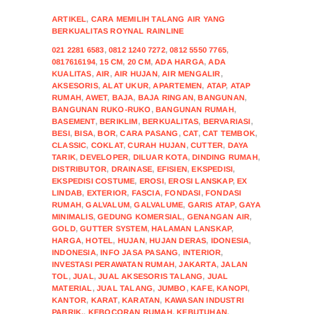
ARTIKEL
,
CARA MEMILIH TALANG AIR YANG
BERKUALITAS ROYNAL RAINLINE
021 2281 6583
,
0812 1240 7272
,
0812 5550 7765
,
0817616194
,
15 CM
,
20 CM
,
ADA HARGA
,
ADA
KUALITAS
,
AIR
,
AIR HUJAN
,
AIR MENGALIR
,
AKSESORIS
,
ALAT UKUR
,
APARTEMEN
,
ATAP
,
ATAP
RUMAH
,
AWET
,
BAJA
,
BAJA RINGAN
,
BANGUNAN
,
BANGUNAN RUKO-RUKO
,
BANGUNAN RUMAH
,
BASEMENT
,
BERIKLIM
,
BERKUALITAS
,
BERVARIASI
,
BESI
,
BISA
,
BOR
,
CARA PASANG
,
CAT
,
CAT TEMBOK
,
CLASSIC
,
COKLAT
,
CURAH HUJAN
,
CUTTER
,
DAYA
TARIK
,
DEVELOPER
,
DILUAR KOTA
,
DINDING RUMAH
,
DISTRIBUTOR
,
DRAINASE
,
EFISIEN
,
EKSPEDISI
,
EKSPEDISI COSTUME
,
EROSI
,
EROSI LANSKAP
,
EX
LINDAB
,
EXTERIOR
,
FASCIA
,
FONDASI
,
FONDASI
RUMAH
,
GALVALUM
,
GALVALUME
,
GARIS ATAP
,
GAYA
MINIMALIS
,
GEDUNG KOMERSIAL
,
GENANGAN AIR
,
GOLD
,
GUTTER SYSTEM
,
HALAMAN LANSKAP
,
HARGA
,
HOTEL
,
HUJAN
,
HUJAN DERAS
,
IDONESIA
,
INDONESIA
,
INFO JASA PASANG
,
INTERIOR
,
INVESTASI PERAWATAN RUMAH
,
JAKARTA
,
JALAN
TOL
,
JUAL
,
JUAL AKSESORIS TALANG
,
JUAL
MATERIAL
,
JUAL TALANG
,
JUMBO
,
KAFE
,
KANOPI
,
KANTOR
,
KARAT
,
KARATAN
,
KAWASAN INDUSTRI
PABRIK.
,
KEBOCORAN RUMAH
,
KEBUTUHAN
,