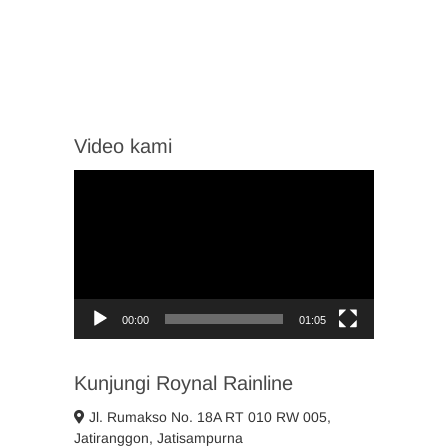
Video kami
Video
Player
00:00
01:05
Kunjungi Roynal Rainline
Jl. Rumakso No. 18A RT 010 RW 005,
Jatiranggon, Jatisampurna