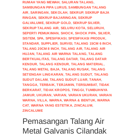
RUMAH YANG MEWAH
,
SALURAN TALANG
,
SAMBUNGAN PIPA LURUS
,
SAMBUNGAN TALANG
AIR
,
SARINGAN
,
SEKOLAH
,
SEKRUP
,
SEKRUP BAJA
RINGAN
,
SEKRUP BAJARINGAN
,
SEKRUP
GALVALUME
,
SEKRUP GOLD
,
SEKRUP SILVER
,
SEKRUP TALANG AIR
,
SELURU KOTA
,
SELURUH
,
SEPERTI PEMUKIMAN
,
SHOCK
,
SHOCK PIPA
,
SILVER
,
SISTEM
,
SPA
,
SPESIFIKASI
,
SPESIFIKASI PRODUK
,
STANDAR
,
SUPPLIER
,
SURVEI
,
TALANG 15CM 6 INCH
,
TALANG 20CM 8 INCH
,
TALANG AIR
,
TALANG AIR
HUJAN
,
TALANG AIR WARNA TALANG
,
TALANG
BERTKUALITAS
,
TALANG DATAR
,
TALANG DATAR
KENDUR
,
TALANG KENDUR
,
TALANG MATERIAL
,
TALANG METAL BAJA
,
TALANG RUSAK
,
TALANG
SETENGAH LINGKARAN
,
TALANG SUDUT
,
TALANG
SUDUT DALAM
,
TALANG SUDUT LUAR
,
TANAH
,
TANGGA
,
TERBAIK
,
TERJAMIN
,
TERSUMBAT
,
TIDAK
BERKARAT
,
TIDAK KROPOS
,
TINGGI
,
TUMBUHNYA
JAMUR
,
UKURAN
,
VARIAN
,
VARIAN UKURAN
,
VARIAN
WARNA
,
VILLA
,
WARNA
,
WARNA & BENTUK
,
WARNA
CAT
,
WARNA YANG ESTETIKA
,
ZINCALUM
,
ZINCALUME
Pemasangan Talang Air
Metal Galvanis Cilandak