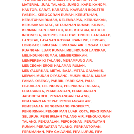
MATERIAL
,
JUAL TALANG
,
JUMBO
,
KAFE
,
KANOPI
,
KANTOR
,
KARAT
,
KARATAN
,
KAWASAN INDUSTRI
PABRIK.
,
KEBOCORAN RUMAH
,
KEBUTUHAN
,
KEBUTUHAN RUMAH
,
KELEMBAPAN
,
KERUSAKAN
,
KERUSAKAN ATAP
,
KETAHANAN RUMAH
,
KILINIK
,
KIRIMAN
,
KONTRAKTOR
,
KOS
,
KOSTUM
,
KOTA DI
INDONESIA
,
KROPOS
,
KUALITAS TINGGI
,
LANSAKAP
,
LANSKAP
,
LAYANAN ROYNAL RAINLINE
,
LEMBAB
,
LENGKAP
,
LIMPASAN
,
LIMPASAN AIR
,
LOGAM
,
LUAR
RUANGAN
,
LUAR RUMAH
,
MELINDUNGI LANSKAP
,
MELINDUNGI RUMAH
,
MEMBERSIHKAN
,
MEMPERBAIKI TALANG
,
MENAMPUNG AIR
,
MENCEGAH EROSI HALAMAN RUMAH
,
MENYALURKAN
,
METAL BAJA
,
METAL GALVANIS
,
MEWAH
,
MUDAH DIPASANG
,
MUSIM HUJAN
,
MUSIM
PANAS
,
OBENG'
,
PABRIK
,
PABRIKAN
,
PALU
,
PEJUALAN
,
PELINDUNG
,
PELINDUNG TALANG
,
PEMASANGA
,
PEMASANGAN
,
PEMASANGAN
JABODETABEK
,
PEMASANGAN TALANG
,
PEMASANGAN TEPAT
,
PEMBUANGAN AIR
,
PEMESANAN
,
PENGEMBANG PROPERTY
,
PENGIRIMAN
,
PENGIRIMAN LUAR KOTA
,
PENGIRIMAN
SELURUH
,
PENGIRIMAN TALANG AIR
,
PENGUKURAN
TALANG
,
PENJUALAN
,
PEPOHONAN
,
PERAWATAN
RUMAH
,
PERAWATAN TALANG
,
PERKANTORAN
,
PERUMAHAN
,
PIPA GALVANIS
,
PIPA LURUS
,
PIPA