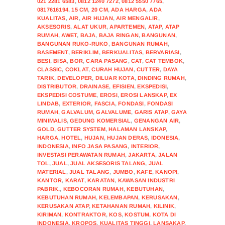
021 2281 6583
,
0812 1240 7272
,
0812 5550 7765
,
0817616194
,
15 CM
,
20 CM
,
ADA HARGA
,
ADA
KUALITAS
,
AIR
,
AIR HUJAN
,
AIR MENGALIR
,
AKSESORIS
,
ALAT UKUR
,
APARTEMEN
,
ATAP
,
ATAP
RUMAH
,
AWET
,
BAJA
,
BAJA RINGAN
,
BANGUNAN
,
BANGUNAN RUKO-RUKO
,
BANGUNAN RUMAH
,
BASEMENT
,
BERIKLIM
,
BERKUALITAS
,
BERVARIASI
,
BESI
,
BISA
,
BOR
,
CARA PASANG
,
CAT
,
CAT TEMBOK
,
CLASSIC
,
COKLAT
,
CURAH HUJAN
,
CUTTER
,
DAYA
TARIK
,
DEVELOPER
,
DILUAR KOTA
,
DINDING RUMAH
,
DISTRIBUTOR
,
DRAINASE
,
EFISIEN
,
EKSPEDISI
,
EKSPEDISI COSTUME
,
EROSI
,
EROSI LANSKAP
,
EX
LINDAB
,
EXTERIOR
,
FASCIA
,
FONDASI
,
FONDASI
RUMAH
,
GALVALUM
,
GALVALUME
,
GARIS ATAP
,
GAYA
MINIMALIS
,
GEDUNG KOMERSIAL
,
GENANGAN AIR
,
GOLD
,
GUTTER SYSTEM
,
HALAMAN LANSKAP
,
HARGA
,
HOTEL
,
HUJAN
,
HUJAN DERAS
,
IDONESIA
,
INDONESIA
,
INFO JASA PASANG
,
INTERIOR
,
INVESTASI PERAWATAN RUMAH
,
JAKARTA
,
JALAN
TOL
,
JUAL
,
JUAL AKSESORIS TALANG
,
JUAL
MATERIAL
,
JUAL TALANG
,
JUMBO
,
KAFE
,
KANOPI
,
KANTOR
,
KARAT
,
KARATAN
,
KAWASAN INDUSTRI
PABRIK.
,
KEBOCORAN RUMAH
,
KEBUTUHAN
,
KEBUTUHAN RUMAH
,
KELEMBAPAN
,
KERUSAKAN
,
KERUSAKAN ATAP
,
KETAHANAN RUMAH
,
KILINIK
,
KIRIMAN
,
KONTRAKTOR
,
KOS
,
KOSTUM
,
KOTA DI
INDONESIA
,
KROPOS
,
KUALITAS TINGGI
,
LANSAKAP
,