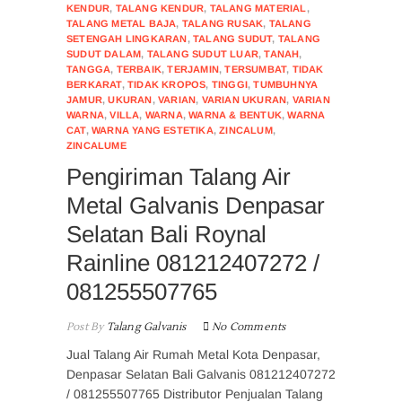
KENDUR
,
TALANG KENDUR
,
TALANG MATERIAL
,
TALANG METAL BAJA
,
TALANG RUSAK
,
TALANG
SETENGAH LINGKARAN
,
TALANG SUDUT
,
TALANG
SUDUT DALAM
,
TALANG SUDUT LUAR
,
TANAH
,
TANGGA
,
TERBAIK
,
TERJAMIN
,
TERSUMBAT
,
TIDAK
BERKARAT
,
TIDAK KROPOS
,
TINGGI
,
TUMBUHNYA
JAMUR
,
UKURAN
,
VARIAN
,
VARIAN UKURAN
,
VARIAN
WARNA
,
VILLA
,
WARNA
,
WARNA & BENTUK
,
WARNA
CAT
,
WARNA YANG ESTETIKA
,
ZINCALUM
,
ZINCALUME
Pengiriman Talang Air
Metal Galvanis Denpasar
Selatan Bali Roynal
Rainline 081212407272 /
081255507765
Post By
Talang Galvanis
No Comments
Jual Talang Air Rumah Metal Kota Denpasar,
Denpasar Selatan Bali Galvanis 081212407272
/ 081255507765 Distributor Penjualan Talang