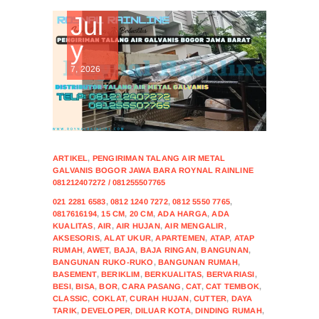
Jul
y
7, 2026
ARTIKEL
,
PENGIRIMAN TALANG AIR METAL
GALVANIS BOGOR JAWA BARA ROYNAL RAINLINE
081212407272 / 081255507765
021 2281 6583
,
0812 1240 7272
,
0812 5550 7765
,
0817616194
,
15 CM
,
20 CM
,
ADA HARGA
,
ADA
KUALITAS
,
AIR
,
AIR HUJAN
,
AIR MENGALIR
,
AKSESORIS
,
ALAT UKUR
,
APARTEMEN
,
ATAP
,
ATAP
RUMAH
,
AWET
,
BAJA
,
BAJA RINGAN
,
BANGUNAN
,
BANGUNAN RUKO-RUKO
,
BANGUNAN RUMAH
,
BASEMENT
,
BERIKLIM
,
BERKUALITAS
,
BERVARIASI
,
BESI
,
BISA
,
BOR
,
CARA PASANG
,
CAT
,
CAT TEMBOK
,
CLASSIC
,
COKLAT
,
CURAH HUJAN
,
CUTTER
,
DAYA
TARIK
,
DEVELOPER
,
DILUAR KOTA
,
DINDING RUMAH
,