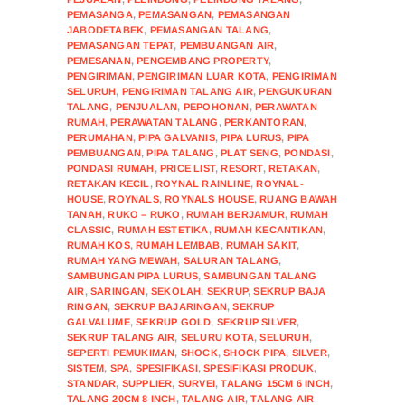
PEMASANGA
,
PEMASANGAN
,
PEMASANGAN
JABODETABEK
,
PEMASANGAN TALANG
,
PEMASANGAN TEPAT
,
PEMBUANGAN AIR
,
PEMESANAN
,
PENGEMBANG PROPERTY
,
PENGIRIMAN
,
PENGIRIMAN LUAR KOTA
,
PENGIRIMAN
SELURUH
,
PENGIRIMAN TALANG AIR
,
PENGUKURAN
TALANG
,
PENJUALAN
,
PEPOHONAN
,
PERAWATAN
RUMAH
,
PERAWATAN TALANG
,
PERKANTORAN
,
PERUMAHAN
,
PIPA GALVANIS
,
PIPA LURUS
,
PIPA
PEMBUANGAN
,
PIPA TALANG
,
PLAT SENG
,
PONDASI
,
PONDASI RUMAH
,
PRICE LIST
,
RESORT
,
RETAKAN
,
RETAKAN KECIL
,
ROYNAL RAINLINE
,
ROYNAL-
HOUSE
,
ROYNALS
,
ROYNALS HOUSE
,
RUANG BAWAH
TANAH
,
RUKO – RUKO
,
RUMAH BERJAMUR
,
RUMAH
CLASSIC
,
RUMAH ESTETIKA
,
RUMAH KECANTIKAN
,
RUMAH KOS
,
RUMAH LEMBAB
,
RUMAH SAKIT
,
RUMAH YANG MEWAH
,
SALURAN TALANG
,
SAMBUNGAN PIPA LURUS
,
SAMBUNGAN TALANG
AIR
,
SARINGAN
,
SEKOLAH
,
SEKRUP
,
SEKRUP BAJA
RINGAN
,
SEKRUP BAJARINGAN
,
SEKRUP
GALVALUME
,
SEKRUP GOLD
,
SEKRUP SILVER
,
SEKRUP TALANG AIR
,
SELURU KOTA
,
SELURUH
,
SEPERTI PEMUKIMAN
,
SHOCK
,
SHOCK PIPA
,
SILVER
,
SISTEM
,
SPA
,
SPESIFIKASI
,
SPESIFIKASI PRODUK
,
STANDAR
,
SUPPLIER
,
SURVEI
,
TALANG 15CM 6 INCH
,
TALANG 20CM 8 INCH
,
TALANG AIR
,
TALANG AIR