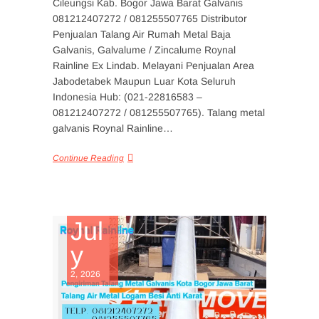
Cileungsi Kab. Bogor Jawa Barat Galvanis
081212407272 / 081255507765 Distributor
Penjualan Talang Air Rumah Metal Baja
Galvanis, Galvalume / Zincalume Roynal
Rainline Ex Lindab. Melayani Penjualan Area
Jabodetabek Maupun Luar Kota Seluruh
Indonesia Hub: (021-22816583 –
081212407272 / 081255507765). Talang metal
galvanis Roynal Rainline…
Continue Reading
Jul
y
2, 2026