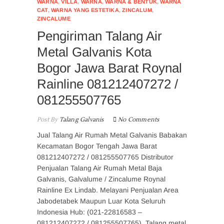
WARNA
,
VILLA
,
WARNA
,
WARNA & BENTUK
,
WARNA
CAT
,
WARNA YANG ESTETIKA
,
ZINCALUM
,
ZINCALUME
Pengiriman Talang Air
Metal Galvanis Kota
Bogor Jawa Barat Roynal
Rainline 081212407272 /
081255507765
Post By
Talang Galvanis
No Comments
Jual Talang Air Rumah Metal Galvanis Babakan
Kecamatan Bogor Tengah Jawa Barat
081212407272 / 081255507765 Distributor
Penjualan Talang Air Rumah Metal Baja
Galvanis, Galvalume / Zincalume Roynal
Rainline Ex Lindab. Melayani Penjualan Area
Jabodetabek Maupun Luar Kota Seluruh
Indonesia Hub: (021-22816583 –
081212407272 / 081255507765). Talang metal