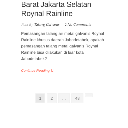
Barat Jakarta Selatan
Roynal Rainline
Post By
Talang Galvanis
No Comments
Pemasangan talang air metal galvanis Roynal
Rainline khusus daerah Jabodetabek, apakah
pemasangan talang metal galvanis Roynal
Rainline bisa dilakukan di luar kota
Jabodetabek?
Continue Reading
Posts
Page
Page
Page
Next
1
2
…
48
page
pagination