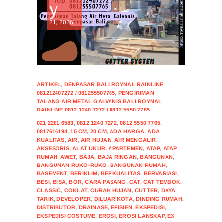
y
21, 2026
ARTIKEL
,
DENPASAR BALI ROYNAL RAINLINE
081212407272 / 081255507765
,
PENGIRIMAN
TALANG AIR METAL GALVANIS BALI ROYNAL
RAINLINE 0812 1240 7272 / 0812 5550 7765
021 2281 6583
,
0812 1240 7272
,
0812 5550 7765
,
0817616194
,
15 CM
,
20 CM
,
ADA HARGA
,
ADA
KUALITAS
,
AIR
,
AIR HUJAN
,
AIR MENGALIR
,
AKSESORIS
,
ALAT UKUR
,
APARTEMEN
,
ATAP
,
ATAP
RUMAH
,
AWET
,
BAJA
,
BAJA RINGAN
,
BANGUNAN
,
BANGUNAN RUKO-RUKO
,
BANGUNAN RUMAH
,
BASEMENT
,
BERIKLIM
,
BERKUALITAS
,
BERVARIASI
,
BESI
,
BISA
,
BOR
,
CARA PASANG
,
CAT
,
CAT TEMBOK
,
CLASSIC
,
COKLAT
,
CURAH HUJAN
,
CUTTER
,
DAYA
TARIK
,
DEVELOPER
,
DILUAR KOTA
,
DINDING RUMAH
,
DISTRIBUTOR
,
DRAINASE
,
EFISIEN
,
EKSPEDISI
,
EKSPEDISI COSTUME
,
EROSI
,
EROSI LANSKAP
,
EX