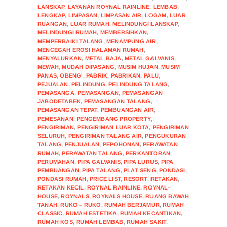
LANSKAP
,
LAYANAN ROYNAL RAINLINE
,
LEMBAB
,
LENGKAP
,
LIMPASAN
,
LIMPASAN AIR
,
LOGAM
,
LUAR
RUANGAN
,
LUAR RUMAH
,
MELINDUNGI LANSKAP
,
MELINDUNGI RUMAH
,
MEMBERSIHKAN
,
MEMPERBAIKI TALANG
,
MENAMPUNG AIR
,
MENCEGAH EROSI HALAMAN RUMAH
,
MENYALURKAN
,
METAL BAJA
,
METAL GALVANIS
,
MEWAH
,
MUDAH DIPASANG
,
MUSIM HUJAN
,
MUSIM
PANAS
,
OBENG'
,
PABRIK
,
PABRIKAN
,
PALU
,
PEJUALAN
,
PELINDUNG
,
PELINDUNG TALANG
,
PEMASANGA
,
PEMASANGAN
,
PEMASANGAN
JABODETABEK
,
PEMASANGAN TALANG
,
PEMASANGAN TEPAT
,
PEMBUANGAN AIR
,
PEMESANAN
,
PENGEMBANG PROPERTY
,
PENGIRIMAN
,
PENGIRIMAN LUAR KOTA
,
PENGIRIMAN
SELURUH
,
PENGIRIMAN TALANG AIR
,
PENGUKURAN
TALANG
,
PENJUALAN
,
PEPOHONAN
,
PERAWATAN
RUMAH
,
PERAWATAN TALANG
,
PERKANTORAN
,
PERUMAHAN
,
PIPA GALVANIS
,
PIPA LURUS
,
PIPA
PEMBUANGAN
,
PIPA TALANG
,
PLAT SENG
,
PONDASI
,
PONDASI RUMAH
,
PRICE LIST
,
RESORT
,
RETAKAN
,
RETAKAN KECIL
,
ROYNAL RAINLINE
,
ROYNAL-
HOUSE
,
ROYNALS
,
ROYNALS HOUSE
,
RUANG BAWAH
TANAH
,
RUKO – RUKO
,
RUMAH BERJAMUR
,
RUMAH
CLASSIC
,
RUMAH ESTETIKA
,
RUMAH KECANTIKAN
,
RUMAH KOS
,
RUMAH LEMBAB
,
RUMAH SAKIT
,