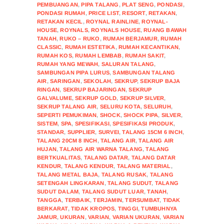
PEMBUANGAN
,
PIPA TALANG
,
PLAT SENG
,
PONDASI
,
PONDASI RUMAH
,
PRICE LIST
,
RESORT
,
RETAKAN
,
RETAKAN KECIL
,
ROYNAL RAINLINE
,
ROYNAL-
HOUSE
,
ROYNALS
,
ROYNALS HOUSE
,
RUANG BAWAH
TANAH
,
RUKO – RUKO
,
RUMAH BERJAMUR
,
RUMAH
CLASSIC
,
RUMAH ESTETIKA
,
RUMAH KECANTIKAN
,
RUMAH KOS
,
RUMAH LEMBAB
,
RUMAH SAKIT
,
RUMAH YANG MEWAH
,
SALURAN TALANG
,
SAMBUNGAN PIPA LURUS
,
SAMBUNGAN TALANG
AIR
,
SARINGAN
,
SEKOLAH
,
SEKRUP
,
SEKRUP BAJA
RINGAN
,
SEKRUP BAJARINGAN
,
SEKRUP
GALVALUME
,
SEKRUP GOLD
,
SEKRUP SILVER
,
SEKRUP TALANG AIR
,
SELURU KOTA
,
SELURUH
,
SEPERTI PEMUKIMAN
,
SHOCK
,
SHOCK PIPA
,
SILVER
,
SISTEM
,
SPA
,
SPESIFIKASI
,
SPESIFIKASI PRODUK
,
STANDAR
,
SUPPLIER
,
SURVEI
,
TALANG 15CM 6 INCH
,
TALANG 20CM 8 INCH
,
TALANG AIR
,
TALANG AIR
HUJAN
,
TALANG AIR WARNA TALANG
,
TALANG
BERTKUALITAS
,
TALANG DATAR
,
TALANG DATAR
KENDUR
,
TALANG KENDUR
,
TALANG MATERIAL
,
TALANG METAL BAJA
,
TALANG RUSAK
,
TALANG
SETENGAH LINGKARAN
,
TALANG SUDUT
,
TALANG
SUDUT DALAM
,
TALANG SUDUT LUAR
,
TANAH
,
TANGGA
,
TERBAIK
,
TERJAMIN
,
TERSUMBAT
,
TIDAK
BERKARAT
,
TIDAK KROPOS
,
TINGGI
,
TUMBUHNYA
JAMUR
,
UKURAN
,
VARIAN
,
VARIAN UKURAN
,
VARIAN