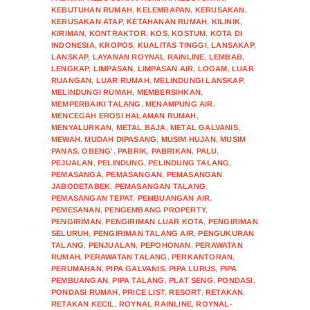
KEBUTUHAN RUMAH
,
KELEMBAPAN
,
KERUSAKAN
,
KERUSAKAN ATAP
,
KETAHANAN RUMAH
,
KILINIK
,
KIRIMAN
,
KONTRAKTOR
,
KOS
,
KOSTUM
,
KOTA DI
INDONESIA
,
KROPOS
,
KUALITAS TINGGI
,
LANSAKAP
,
LANSKAP
,
LAYANAN ROYNAL RAINLINE
,
LEMBAB
,
LENGKAP
,
LIMPASAN
,
LIMPASAN AIR
,
LOGAM
,
LUAR
RUANGAN
,
LUAR RUMAH
,
MELINDUNGI LANSKAP
,
MELINDUNGI RUMAH
,
MEMBERSIHKAN
,
MEMPERBAIKI TALANG
,
MENAMPUNG AIR
,
MENCEGAH EROSI HALAMAN RUMAH
,
MENYALURKAN
,
METAL BAJA
,
METAL GALVANIS
,
MEWAH
,
MUDAH DIPASANG
,
MUSIM HUJAN
,
MUSIM
PANAS
,
OBENG'
,
PABRIK
,
PABRIKAN
,
PALU
,
PEJUALAN
,
PELINDUNG
,
PELINDUNG TALANG
,
PEMASANGA
,
PEMASANGAN
,
PEMASANGAN
JABODETABEK
,
PEMASANGAN TALANG
,
PEMASANGAN TEPAT
,
PEMBUANGAN AIR
,
PEMESANAN
,
PENGEMBANG PROPERTY
,
PENGIRIMAN
,
PENGIRIMAN LUAR KOTA
,
PENGIRIMAN
SELURUH
,
PENGIRIMAN TALANG AIR
,
PENGUKURAN
TALANG
,
PENJUALAN
,
PEPOHONAN
,
PERAWATAN
RUMAH
,
PERAWATAN TALANG
,
PERKANTORAN
,
PERUMAHAN
,
PIPA GALVANIS
,
PIPA LURUS
,
PIPA
PEMBUANGAN
,
PIPA TALANG
,
PLAT SENG
,
PONDASI
,
PONDASI RUMAH
,
PRICE LIST
,
RESORT
,
RETAKAN
,
RETAKAN KECIL
,
ROYNAL RAINLINE
,
ROYNAL-