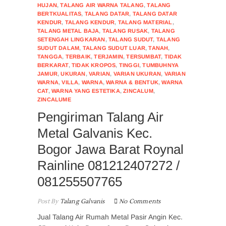
HUJAN
,
TALANG AIR WARNA TALANG
,
TALANG
BERTKUALITAS
,
TALANG DATAR
,
TALANG DATAR
KENDUR
,
TALANG KENDUR
,
TALANG MATERIAL
,
TALANG METAL BAJA
,
TALANG RUSAK
,
TALANG
SETENGAH LINGKARAN
,
TALANG SUDUT
,
TALANG
SUDUT DALAM
,
TALANG SUDUT LUAR
,
TANAH
,
TANGGA
,
TERBAIK
,
TERJAMIN
,
TERSUMBAT
,
TIDAK
BERKARAT
,
TIDAK KROPOS
,
TINGGI
,
TUMBUHNYA
JAMUR
,
UKURAN
,
VARIAN
,
VARIAN UKURAN
,
VARIAN
WARNA
,
VILLA
,
WARNA
,
WARNA & BENTUK
,
WARNA
CAT
,
WARNA YANG ESTETIKA
,
ZINCALUM
,
ZINCALUME
Pengiriman Talang Air
Metal Galvanis Kec.
Bogor Jawa Barat Roynal
Rainline 081212407272 /
081255507765
Post By
Talang Galvanis
No Comments
Jual Talang Air Rumah Metal Pasir Angin Kec.