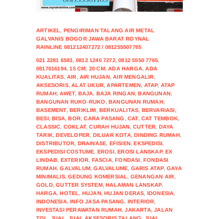
ARTIKEL
,
PENGIRIMAN TALANG AIR METAL
GALVANIS BOGOR JAWA BARAT ROYNAL
RAINLINE 081212407272 / 081255507765
021 2281 6583
,
0812 1240 7272
,
0812 5550 7765
,
0817616194
,
15 CM
,
20 CM
,
ADA HARGA
,
ADA
KUALITAS
,
AIR
,
AIR HUJAN
,
AIR MENGALIR
,
AKSESORIS
,
ALAT UKUR
,
APARTEMEN
,
ATAP
,
ATAP
RUMAH
,
AWET
,
BAJA
,
BAJA RINGAN
,
BANGUNAN
,
BANGUNAN RUKO-RUKO
,
BANGUNAN RUMAH
,
BASEMENT
,
BERIKLIM
,
BERKUALITAS
,
BERVARIASI
,
BESI
,
BISA
,
BOR
,
CARA PASANG
,
CAT
,
CAT TEMBOK
,
CLASSIC
,
COKLAT
,
CURAH HUJAN
,
CUTTER
,
DAYA
TARIK
,
DEVELOPER
,
DILUAR KOTA
,
DINDING RUMAH
,
DISTRIBUTOR
,
DRAINASE
,
EFISIEN
,
EKSPEDISI
,
EKSPEDISI COSTUME
,
EROSI
,
EROSI LANSKAP
,
EX
LINDAB
,
EXTERIOR
,
FASCIA
,
FONDASI
,
FONDASI
RUMAH
,
GALVALUM
,
GALVALUME
,
GARIS ATAP
,
GAYA
MINIMALIS
,
GEDUNG KOMERSIAL
,
GENANGAN AIR
,
GOLD
,
GUTTER SYSTEM
,
HALAMAN LANSKAP
,
HARGA
,
HOTEL
,
HUJAN
,
HUJAN DERAS
,
IDONESIA
,
INDONESIA
,
INFO JASA PASANG
,
INTERIOR
,
INVESTASI PERAWATAN RUMAH
,
JAKARTA
,
JALAN
TOL
,
JUAL
,
JUAL AKSESORIS TALANG
,
JUAL