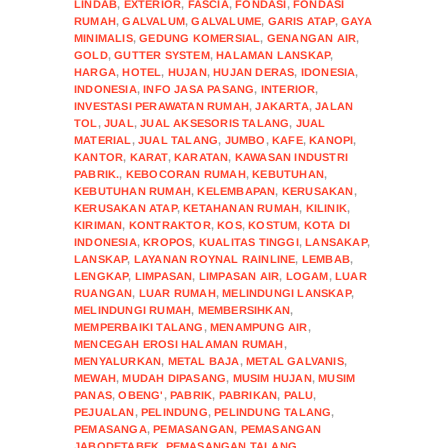
LINDAB
,
EXTERIOR
,
FASCIA
,
FONDASI
,
FONDASI
RUMAH
,
GALVALUM
,
GALVALUME
,
GARIS ATAP
,
GAYA
MINIMALIS
,
GEDUNG KOMERSIAL
,
GENANGAN AIR
,
GOLD
,
GUTTER SYSTEM
,
HALAMAN LANSKAP
,
HARGA
,
HOTEL
,
HUJAN
,
HUJAN DERAS
,
IDONESIA
,
INDONESIA
,
INFO JASA PASANG
,
INTERIOR
,
INVESTASI PERAWATAN RUMAH
,
JAKARTA
,
JALAN
TOL
,
JUAL
,
JUAL AKSESORIS TALANG
,
JUAL
MATERIAL
,
JUAL TALANG
,
JUMBO
,
KAFE
,
KANOPI
,
KANTOR
,
KARAT
,
KARATAN
,
KAWASAN INDUSTRI
PABRIK.
,
KEBOCORAN RUMAH
,
KEBUTUHAN
,
KEBUTUHAN RUMAH
,
KELEMBAPAN
,
KERUSAKAN
,
KERUSAKAN ATAP
,
KETAHANAN RUMAH
,
KILINIK
,
KIRIMAN
,
KONTRAKTOR
,
KOS
,
KOSTUM
,
KOTA DI
INDONESIA
,
KROPOS
,
KUALITAS TINGGI
,
LANSAKAP
,
LANSKAP
,
LAYANAN ROYNAL RAINLINE
,
LEMBAB
,
LENGKAP
,
LIMPASAN
,
LIMPASAN AIR
,
LOGAM
,
LUAR
RUANGAN
,
LUAR RUMAH
,
MELINDUNGI LANSKAP
,
MELINDUNGI RUMAH
,
MEMBERSIHKAN
,
MEMPERBAIKI TALANG
,
MENAMPUNG AIR
,
MENCEGAH EROSI HALAMAN RUMAH
,
MENYALURKAN
,
METAL BAJA
,
METAL GALVANIS
,
MEWAH
,
MUDAH DIPASANG
,
MUSIM HUJAN
,
MUSIM
PANAS
,
OBENG'
,
PABRIK
,
PABRIKAN
,
PALU
,
PEJUALAN
,
PELINDUNG
,
PELINDUNG TALANG
,
PEMASANGA
,
PEMASANGAN
,
PEMASANGAN
JABODETABEK
,
PEMASANGAN TALANG
,