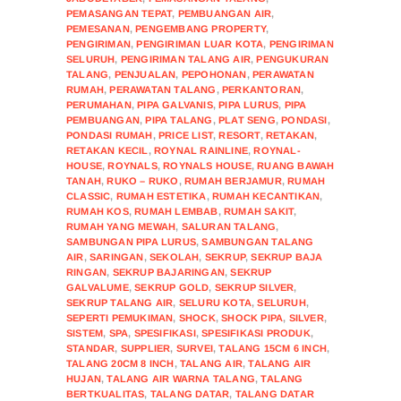
PEMASANGAN TEPAT
,
PEMBUANGAN AIR
,
PEMESANAN
,
PENGEMBANG PROPERTY
,
PENGIRIMAN
,
PENGIRIMAN LUAR KOTA
,
PENGIRIMAN
SELURUH
,
PENGIRIMAN TALANG AIR
,
PENGUKURAN
TALANG
,
PENJUALAN
,
PEPOHONAN
,
PERAWATAN
RUMAH
,
PERAWATAN TALANG
,
PERKANTORAN
,
PERUMAHAN
,
PIPA GALVANIS
,
PIPA LURUS
,
PIPA
PEMBUANGAN
,
PIPA TALANG
,
PLAT SENG
,
PONDASI
,
PONDASI RUMAH
,
PRICE LIST
,
RESORT
,
RETAKAN
,
RETAKAN KECIL
,
ROYNAL RAINLINE
,
ROYNAL-
HOUSE
,
ROYNALS
,
ROYNALS HOUSE
,
RUANG BAWAH
TANAH
,
RUKO – RUKO
,
RUMAH BERJAMUR
,
RUMAH
CLASSIC
,
RUMAH ESTETIKA
,
RUMAH KECANTIKAN
,
RUMAH KOS
,
RUMAH LEMBAB
,
RUMAH SAKIT
,
RUMAH YANG MEWAH
,
SALURAN TALANG
,
SAMBUNGAN PIPA LURUS
,
SAMBUNGAN TALANG
AIR
,
SARINGAN
,
SEKOLAH
,
SEKRUP
,
SEKRUP BAJA
RINGAN
,
SEKRUP BAJARINGAN
,
SEKRUP
GALVALUME
,
SEKRUP GOLD
,
SEKRUP SILVER
,
SEKRUP TALANG AIR
,
SELURU KOTA
,
SELURUH
,
SEPERTI PEMUKIMAN
,
SHOCK
,
SHOCK PIPA
,
SILVER
,
SISTEM
,
SPA
,
SPESIFIKASI
,
SPESIFIKASI PRODUK
,
STANDAR
,
SUPPLIER
,
SURVEI
,
TALANG 15CM 6 INCH
,
TALANG 20CM 8 INCH
,
TALANG AIR
,
TALANG AIR
HUJAN
,
TALANG AIR WARNA TALANG
,
TALANG
BERTKUALITAS
,
TALANG DATAR
,
TALANG DATAR