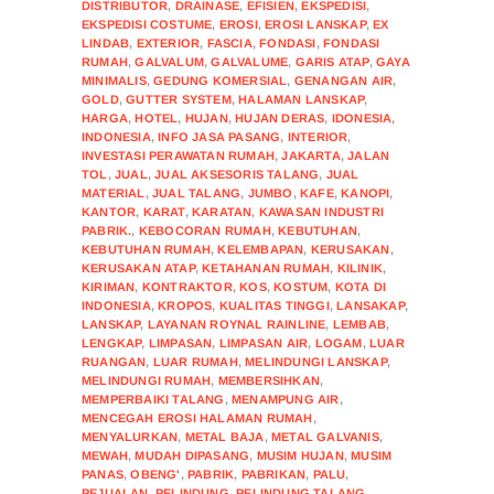
DISTRIBUTOR
,
DRAINASE
,
EFISIEN
,
EKSPEDISI
,
EKSPEDISI COSTUME
,
EROSI
,
EROSI LANSKAP
,
EX
LINDAB
,
EXTERIOR
,
FASCIA
,
FONDASI
,
FONDASI
RUMAH
,
GALVALUM
,
GALVALUME
,
GARIS ATAP
,
GAYA
MINIMALIS
,
GEDUNG KOMERSIAL
,
GENANGAN AIR
,
GOLD
,
GUTTER SYSTEM
,
HALAMAN LANSKAP
,
HARGA
,
HOTEL
,
HUJAN
,
HUJAN DERAS
,
IDONESIA
,
INDONESIA
,
INFO JASA PASANG
,
INTERIOR
,
INVESTASI PERAWATAN RUMAH
,
JAKARTA
,
JALAN
TOL
,
JUAL
,
JUAL AKSESORIS TALANG
,
JUAL
MATERIAL
,
JUAL TALANG
,
JUMBO
,
KAFE
,
KANOPI
,
KANTOR
,
KARAT
,
KARATAN
,
KAWASAN INDUSTRI
PABRIK.
,
KEBOCORAN RUMAH
,
KEBUTUHAN
,
KEBUTUHAN RUMAH
,
KELEMBAPAN
,
KERUSAKAN
,
KERUSAKAN ATAP
,
KETAHANAN RUMAH
,
KILINIK
,
KIRIMAN
,
KONTRAKTOR
,
KOS
,
KOSTUM
,
KOTA DI
INDONESIA
,
KROPOS
,
KUALITAS TINGGI
,
LANSAKAP
,
LANSKAP
,
LAYANAN ROYNAL RAINLINE
,
LEMBAB
,
LENGKAP
,
LIMPASAN
,
LIMPASAN AIR
,
LOGAM
,
LUAR
RUANGAN
,
LUAR RUMAH
,
MELINDUNGI LANSKAP
,
MELINDUNGI RUMAH
,
MEMBERSIHKAN
,
MEMPERBAIKI TALANG
,
MENAMPUNG AIR
,
MENCEGAH EROSI HALAMAN RUMAH
,
MENYALURKAN
,
METAL BAJA
,
METAL GALVANIS
,
MEWAH
,
MUDAH DIPASANG
,
MUSIM HUJAN
,
MUSIM
PANAS
,
OBENG'
,
PABRIK
,
PABRIKAN
,
PALU
,
PEJUALAN
,
PELINDUNG
,
PELINDUNG TALANG
,