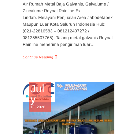
Air Rumah Metal Baja Galvanis, Galvalume /
Zincalume Roynal Rainline Ex
Lindab. Melayani Penjualan Area Jabodetabek
Maupun Luar Kota Seluruh Indonesia Hub:
(021-22816583 – 081212407272 /
081255507765). Talang metal galvanis Roynal
Rainline menerima pengiriman luar…
Continue Reading
Jul
y
13, 2026