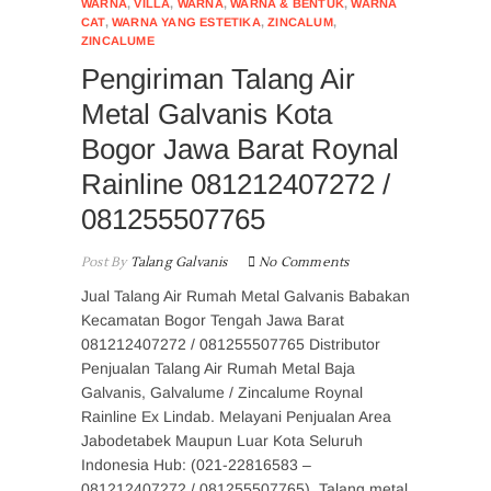
WARNA
,
VILLA
,
WARNA
,
WARNA & BENTUK
,
WARNA
CAT
,
WARNA YANG ESTETIKA
,
ZINCALUM
,
ZINCALUME
Pengiriman Talang Air
Metal Galvanis Kota
Bogor Jawa Barat Roynal
Rainline 081212407272 /
081255507765
Post By
Talang Galvanis
No Comments
Jual Talang Air Rumah Metal Galvanis Babakan
Kecamatan Bogor Tengah Jawa Barat
081212407272 / 081255507765 Distributor
Penjualan Talang Air Rumah Metal Baja
Galvanis, Galvalume / Zincalume Roynal
Rainline Ex Lindab. Melayani Penjualan Area
Jabodetabek Maupun Luar Kota Seluruh
Indonesia Hub: (021-22816583 –
081212407272 / 081255507765). Talang metal