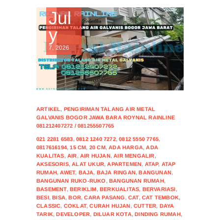
Jul
y
7, 2026
ARTIKEL
,
PENGIRIMAN TALANG AIR METAL
GALVANIS BOGOR JAWA BARA ROYNAL RAINLINE
081212407272 / 081255507765
021 2281 6583
,
0812 1240 7272
,
0812 5550 7765
,
0817616194
,
15 CM
,
20 CM
,
ADA HARGA
,
ADA
KUALITAS
,
AIR
,
AIR HUJAN
,
AIR MENGALIR
,
AKSESORIS
,
ALAT UKUR
,
APARTEMEN
,
ATAP
,
ATAP
RUMAH
,
AWET
,
BAJA
,
BAJA RINGAN
,
BANGUNAN
,
BANGUNAN RUKO-RUKO
,
BANGUNAN RUMAH
,
BASEMENT
,
BERIKLIM
,
BERKUALITAS
,
BERVARIASI
,
BESI
,
BISA
,
BOR
,
CARA PASANG
,
CAT
,
CAT TEMBOK
,
CLASSIC
,
COKLAT
,
CURAH HUJAN
,
CUTTER
,
DAYA
TARIK
,
DEVELOPER
,
DILUAR KOTA
,
DINDING RUMAH
,