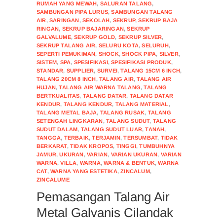
RUMAH YANG MEWAH
,
SALURAN TALANG
,
SAMBUNGAN PIPA LURUS
,
SAMBUNGAN TALANG
AIR
,
SARINGAN
,
SEKOLAH
,
SEKRUP
,
SEKRUP BAJA
RINGAN
,
SEKRUP BAJARINGAN
,
SEKRUP
GALVALUME
,
SEKRUP GOLD
,
SEKRUP SILVER
,
SEKRUP TALANG AIR
,
SELURU KOTA
,
SELURUH
,
SEPERTI PEMUKIMAN
,
SHOCK
,
SHOCK PIPA
,
SILVER
,
SISTEM
,
SPA
,
SPESIFIKASI
,
SPESIFIKASI PRODUK
,
STANDAR
,
SUPPLIER
,
SURVEI
,
TALANG 15CM 6 INCH
,
TALANG 20CM 8 INCH
,
TALANG AIR
,
TALANG AIR
HUJAN
,
TALANG AIR WARNA TALANG
,
TALANG
BERTKUALITAS
,
TALANG DATAR
,
TALANG DATAR
KENDUR
,
TALANG KENDUR
,
TALANG MATERIAL
,
TALANG METAL BAJA
,
TALANG RUSAK
,
TALANG
SETENGAH LINGKARAN
,
TALANG SUDUT
,
TALANG
SUDUT DALAM
,
TALANG SUDUT LUAR
,
TANAH
,
TANGGA
,
TERBAIK
,
TERJAMIN
,
TERSUMBAT
,
TIDAK
BERKARAT
,
TIDAK KROPOS
,
TINGGI
,
TUMBUHNYA
JAMUR
,
UKURAN
,
VARIAN
,
VARIAN UKURAN
,
VARIAN
WARNA
,
VILLA
,
WARNA
,
WARNA & BENTUK
,
WARNA
CAT
,
WARNA YANG ESTETIKA
,
ZINCALUM
,
ZINCALUME
Pemasangan Talang Air
Metal Galvanis Cilandak