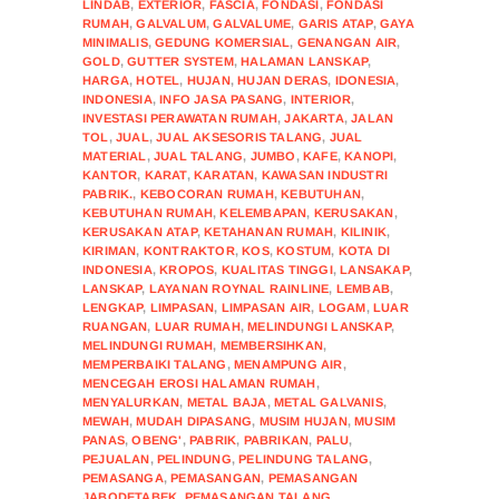
LINDAB
,
EXTERIOR
,
FASCIA
,
FONDASI
,
FONDASI
RUMAH
,
GALVALUM
,
GALVALUME
,
GARIS ATAP
,
GAYA
MINIMALIS
,
GEDUNG KOMERSIAL
,
GENANGAN AIR
,
GOLD
,
GUTTER SYSTEM
,
HALAMAN LANSKAP
,
HARGA
,
HOTEL
,
HUJAN
,
HUJAN DERAS
,
IDONESIA
,
INDONESIA
,
INFO JASA PASANG
,
INTERIOR
,
INVESTASI PERAWATAN RUMAH
,
JAKARTA
,
JALAN
TOL
,
JUAL
,
JUAL AKSESORIS TALANG
,
JUAL
MATERIAL
,
JUAL TALANG
,
JUMBO
,
KAFE
,
KANOPI
,
KANTOR
,
KARAT
,
KARATAN
,
KAWASAN INDUSTRI
PABRIK.
,
KEBOCORAN RUMAH
,
KEBUTUHAN
,
KEBUTUHAN RUMAH
,
KELEMBAPAN
,
KERUSAKAN
,
KERUSAKAN ATAP
,
KETAHANAN RUMAH
,
KILINIK
,
KIRIMAN
,
KONTRAKTOR
,
KOS
,
KOSTUM
,
KOTA DI
INDONESIA
,
KROPOS
,
KUALITAS TINGGI
,
LANSAKAP
,
LANSKAP
,
LAYANAN ROYNAL RAINLINE
,
LEMBAB
,
LENGKAP
,
LIMPASAN
,
LIMPASAN AIR
,
LOGAM
,
LUAR
RUANGAN
,
LUAR RUMAH
,
MELINDUNGI LANSKAP
,
MELINDUNGI RUMAH
,
MEMBERSIHKAN
,
MEMPERBAIKI TALANG
,
MENAMPUNG AIR
,
MENCEGAH EROSI HALAMAN RUMAH
,
MENYALURKAN
,
METAL BAJA
,
METAL GALVANIS
,
MEWAH
,
MUDAH DIPASANG
,
MUSIM HUJAN
,
MUSIM
PANAS
,
OBENG'
,
PABRIK
,
PABRIKAN
,
PALU
,
PEJUALAN
,
PELINDUNG
,
PELINDUNG TALANG
,
PEMASANGA
,
PEMASANGAN
,
PEMASANGAN
JABODETABEK
,
PEMASANGAN TALANG
,