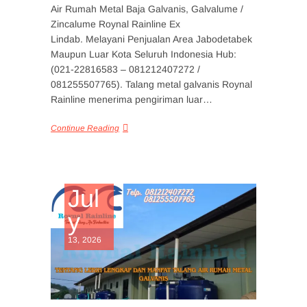
Air Rumah Metal Baja Galvanis, Galvalume /
Zincalume Roynal Rainline Ex
Lindab. Melayani Penjualan Area Jabodetabek
Maupun Luar Kota Seluruh Indonesia Hub:
(021-22816583 – 081212407272 /
081255507765). Talang metal galvanis Roynal
Rainline menerima pengiriman luar…
Continue Reading
Jul
y
13, 2026