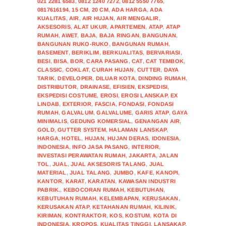
021 2281 6583
,
0812 1240 7272
,
0812 5550 7765
,
0817616194
,
15 CM
,
20 CM
,
ADA HARGA
,
ADA
KUALITAS
,
AIR
,
AIR HUJAN
,
AIR MENGALIR
,
AKSESORIS
,
ALAT UKUR
,
APARTEMEN
,
ATAP
,
ATAP
RUMAH
,
AWET
,
BAJA
,
BAJA RINGAN
,
BANGUNAN
,
BANGUNAN RUKO-RUKO
,
BANGUNAN RUMAH
,
BASEMENT
,
BERIKLIM
,
BERKUALITAS
,
BERVARIASI
,
BESI
,
BISA
,
BOR
,
CARA PASANG
,
CAT
,
CAT TEMBOK
,
CLASSIC
,
COKLAT
,
CURAH HUJAN
,
CUTTER
,
DAYA
TARIK
,
DEVELOPER
,
DILUAR KOTA
,
DINDING RUMAH
,
DISTRIBUTOR
,
DRAINASE
,
EFISIEN
,
EKSPEDISI
,
EKSPEDISI COSTUME
,
EROSI
,
EROSI LANSKAP
,
EX
LINDAB
,
EXTERIOR
,
FASCIA
,
FONDASI
,
FONDASI
RUMAH
,
GALVALUM
,
GALVALUME
,
GARIS ATAP
,
GAYA
MINIMALIS
,
GEDUNG KOMERSIAL
,
GENANGAN AIR
,
GOLD
,
GUTTER SYSTEM
,
HALAMAN LANSKAP
,
HARGA
,
HOTEL
,
HUJAN
,
HUJAN DERAS
,
IDONESIA
,
INDONESIA
,
INFO JASA PASANG
,
INTERIOR
,
INVESTASI PERAWATAN RUMAH
,
JAKARTA
,
JALAN
TOL
,
JUAL
,
JUAL AKSESORIS TALANG
,
JUAL
MATERIAL
,
JUAL TALANG
,
JUMBO
,
KAFE
,
KANOPI
,
KANTOR
,
KARAT
,
KARATAN
,
KAWASAN INDUSTRI
PABRIK.
,
KEBOCORAN RUMAH
,
KEBUTUHAN
,
KEBUTUHAN RUMAH
,
KELEMBAPAN
,
KERUSAKAN
,
KERUSAKAN ATAP
,
KETAHANAN RUMAH
,
KILINIK
,
KIRIMAN
,
KONTRAKTOR
,
KOS
,
KOSTUM
,
KOTA DI
INDONESIA
,
KROPOS
,
KUALITAS TINGGI
,
LANSAKAP
,