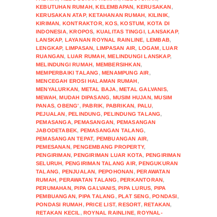
KEBUTUHAN RUMAH
,
KELEMBAPAN
,
KERUSAKAN
,
KERUSAKAN ATAP
,
KETAHANAN RUMAH
,
KILINIK
,
KIRIMAN
,
KONTRAKTOR
,
KOS
,
KOSTUM
,
KOTA DI
INDONESIA
,
KROPOS
,
KUALITAS TINGGI
,
LANSAKAP
,
LANSKAP
,
LAYANAN ROYNAL RAINLINE
,
LEMBAB
,
LENGKAP
,
LIMPASAN
,
LIMPASAN AIR
,
LOGAM
,
LUAR
RUANGAN
,
LUAR RUMAH
,
MELINDUNGI LANSKAP
,
MELINDUNGI RUMAH
,
MEMBERSIHKAN
,
MEMPERBAIKI TALANG
,
MENAMPUNG AIR
,
MENCEGAH EROSI HALAMAN RUMAH
,
MENYALURKAN
,
METAL BAJA
,
METAL GALVANIS
,
MEWAH
,
MUDAH DIPASANG
,
MUSIM HUJAN
,
MUSIM
PANAS
,
OBENG'
,
PABRIK
,
PABRIKAN
,
PALU
,
PEJUALAN
,
PELINDUNG
,
PELINDUNG TALANG
,
PEMASANGA
,
PEMASANGAN
,
PEMASANGAN
JABODETABEK
,
PEMASANGAN TALANG
,
PEMASANGAN TEPAT
,
PEMBUANGAN AIR
,
PEMESANAN
,
PENGEMBANG PROPERTY
,
PENGIRIMAN
,
PENGIRIMAN LUAR KOTA
,
PENGIRIMAN
SELURUH
,
PENGIRIMAN TALANG AIR
,
PENGUKURAN
TALANG
,
PENJUALAN
,
PEPOHONAN
,
PERAWATAN
RUMAH
,
PERAWATAN TALANG
,
PERKANTORAN
,
PERUMAHAN
,
PIPA GALVANIS
,
PIPA LURUS
,
PIPA
PEMBUANGAN
,
PIPA TALANG
,
PLAT SENG
,
PONDASI
,
PONDASI RUMAH
,
PRICE LIST
,
RESORT
,
RETAKAN
,
RETAKAN KECIL
,
ROYNAL RAINLINE
,
ROYNAL-