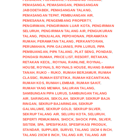
PEMASANGA
,
PEMASANGAN
,
PEMASANGAN
JABODETABEK
,
PEMASANGAN TALANG
,
PEMASANGAN TEPAT
,
PEMBUANGAN AIR
,
PEMESANAN
,
PENGEMBANG PROPERTY
,
PENGIRIMAN
,
PENGIRIMAN LUAR KOTA
,
PENGIRIMAN
SELURUH
,
PENGIRIMAN TALANG AIR
,
PENGUKURAN
TALANG
,
PENJUALAN
,
PEPOHONAN
,
PERAWATAN
RUMAH
,
PERAWATAN TALANG
,
PERKANTORAN
,
PERUMAHAN
,
PIPA GALVANIS
,
PIPA LURUS
,
PIPA
PEMBUANGAN
,
PIPA TALANG
,
PLAT SENG
,
PONDASI
,
PONDASI RUMAH
,
PRICE LIST
,
RESORT
,
RETAKAN
,
RETAKAN KECIL
,
ROYNAL RAINLINE
,
ROYNAL-
HOUSE
,
ROYNALS
,
ROYNALS HOUSE
,
RUANG BAWAH
TANAH
,
RUKO – RUKO
,
RUMAH BERJAMUR
,
RUMAH
CLASSIC
,
RUMAH ESTETIKA
,
RUMAH KECANTIKAN
,
RUMAH KOS
,
RUMAH LEMBAB
,
RUMAH SAKIT
,
RUMAH YANG MEWAH
,
SALURAN TALANG
,
SAMBUNGAN PIPA LURUS
,
SAMBUNGAN TALANG
AIR
,
SARINGAN
,
SEKOLAH
,
SEKRUP
,
SEKRUP BAJA
RINGAN
,
SEKRUP BAJARINGAN
,
SEKRUP
GALVALUME
,
SEKRUP GOLD
,
SEKRUP SILVER
,
SEKRUP TALANG AIR
,
SELURU KOTA
,
SELURUH
,
SEPERTI PEMUKIMAN
,
SHOCK
,
SHOCK PIPA
,
SILVER
,
SISTEM
,
SPA
,
SPESIFIKASI
,
SPESIFIKASI PRODUK
,
STANDAR
,
SUPPLIER
,
SURVEI
,
TALANG 15CM 6 INCH
,
TALANG 20CM 8 INCH
,
TALANG AIR
,
TALANG AIR