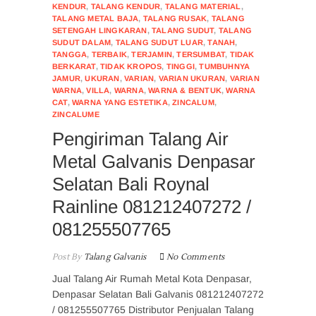
KENDUR
,
TALANG KENDUR
,
TALANG MATERIAL
,
TALANG METAL BAJA
,
TALANG RUSAK
,
TALANG
SETENGAH LINGKARAN
,
TALANG SUDUT
,
TALANG
SUDUT DALAM
,
TALANG SUDUT LUAR
,
TANAH
,
TANGGA
,
TERBAIK
,
TERJAMIN
,
TERSUMBAT
,
TIDAK
BERKARAT
,
TIDAK KROPOS
,
TINGGI
,
TUMBUHNYA
JAMUR
,
UKURAN
,
VARIAN
,
VARIAN UKURAN
,
VARIAN
WARNA
,
VILLA
,
WARNA
,
WARNA & BENTUK
,
WARNA
CAT
,
WARNA YANG ESTETIKA
,
ZINCALUM
,
ZINCALUME
Pengiriman Talang Air
Metal Galvanis Denpasar
Selatan Bali Roynal
Rainline 081212407272 /
081255507765
Post By
Talang Galvanis
No Comments
Jual Talang Air Rumah Metal Kota Denpasar,
Denpasar Selatan Bali Galvanis 081212407272
/ 081255507765 Distributor Penjualan Talang