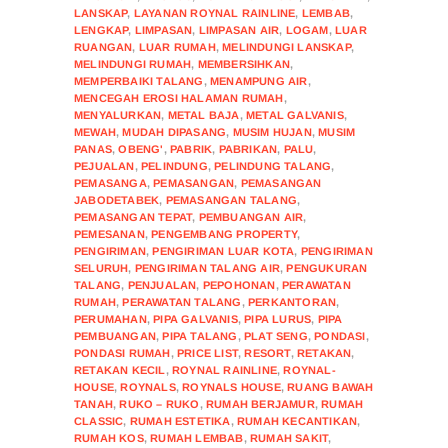
LANSKAP
,
LAYANAN ROYNAL RAINLINE
,
LEMBAB
,
LENGKAP
,
LIMPASAN
,
LIMPASAN AIR
,
LOGAM
,
LUAR
RUANGAN
,
LUAR RUMAH
,
MELINDUNGI LANSKAP
,
MELINDUNGI RUMAH
,
MEMBERSIHKAN
,
MEMPERBAIKI TALANG
,
MENAMPUNG AIR
,
MENCEGAH EROSI HALAMAN RUMAH
,
MENYALURKAN
,
METAL BAJA
,
METAL GALVANIS
,
MEWAH
,
MUDAH DIPASANG
,
MUSIM HUJAN
,
MUSIM
PANAS
,
OBENG'
,
PABRIK
,
PABRIKAN
,
PALU
,
PEJUALAN
,
PELINDUNG
,
PELINDUNG TALANG
,
PEMASANGA
,
PEMASANGAN
,
PEMASANGAN
JABODETABEK
,
PEMASANGAN TALANG
,
PEMASANGAN TEPAT
,
PEMBUANGAN AIR
,
PEMESANAN
,
PENGEMBANG PROPERTY
,
PENGIRIMAN
,
PENGIRIMAN LUAR KOTA
,
PENGIRIMAN
SELURUH
,
PENGIRIMAN TALANG AIR
,
PENGUKURAN
TALANG
,
PENJUALAN
,
PEPOHONAN
,
PERAWATAN
RUMAH
,
PERAWATAN TALANG
,
PERKANTORAN
,
PERUMAHAN
,
PIPA GALVANIS
,
PIPA LURUS
,
PIPA
PEMBUANGAN
,
PIPA TALANG
,
PLAT SENG
,
PONDASI
,
PONDASI RUMAH
,
PRICE LIST
,
RESORT
,
RETAKAN
,
RETAKAN KECIL
,
ROYNAL RAINLINE
,
ROYNAL-
HOUSE
,
ROYNALS
,
ROYNALS HOUSE
,
RUANG BAWAH
TANAH
,
RUKO – RUKO
,
RUMAH BERJAMUR
,
RUMAH
CLASSIC
,
RUMAH ESTETIKA
,
RUMAH KECANTIKAN
,
RUMAH KOS
,
RUMAH LEMBAB
,
RUMAH SAKIT
,