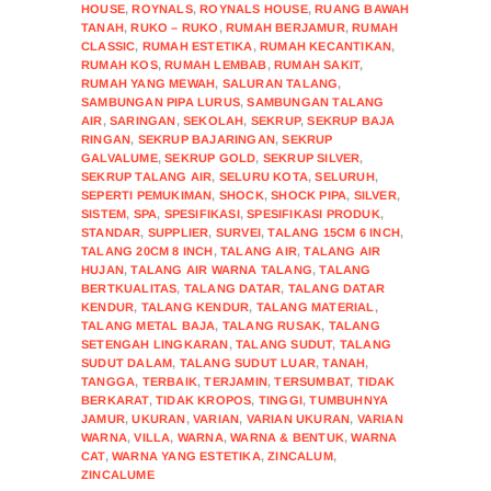
HOUSE
,
ROYNALS
,
ROYNALS HOUSE
,
RUANG BAWAH
TANAH
,
RUKO – RUKO
,
RUMAH BERJAMUR
,
RUMAH
CLASSIC
,
RUMAH ESTETIKA
,
RUMAH KECANTIKAN
,
RUMAH KOS
,
RUMAH LEMBAB
,
RUMAH SAKIT
,
RUMAH YANG MEWAH
,
SALURAN TALANG
,
SAMBUNGAN PIPA LURUS
,
SAMBUNGAN TALANG
AIR
,
SARINGAN
,
SEKOLAH
,
SEKRUP
,
SEKRUP BAJA
RINGAN
,
SEKRUP BAJARINGAN
,
SEKRUP
GALVALUME
,
SEKRUP GOLD
,
SEKRUP SILVER
,
SEKRUP TALANG AIR
,
SELURU KOTA
,
SELURUH
,
SEPERTI PEMUKIMAN
,
SHOCK
,
SHOCK PIPA
,
SILVER
,
SISTEM
,
SPA
,
SPESIFIKASI
,
SPESIFIKASI PRODUK
,
STANDAR
,
SUPPLIER
,
SURVEI
,
TALANG 15CM 6 INCH
,
TALANG 20CM 8 INCH
,
TALANG AIR
,
TALANG AIR
HUJAN
,
TALANG AIR WARNA TALANG
,
TALANG
BERTKUALITAS
,
TALANG DATAR
,
TALANG DATAR
KENDUR
,
TALANG KENDUR
,
TALANG MATERIAL
,
TALANG METAL BAJA
,
TALANG RUSAK
,
TALANG
SETENGAH LINGKARAN
,
TALANG SUDUT
,
TALANG
SUDUT DALAM
,
TALANG SUDUT LUAR
,
TANAH
,
TANGGA
,
TERBAIK
,
TERJAMIN
,
TERSUMBAT
,
TIDAK
BERKARAT
,
TIDAK KROPOS
,
TINGGI
,
TUMBUHNYA
JAMUR
,
UKURAN
,
VARIAN
,
VARIAN UKURAN
,
VARIAN
WARNA
,
VILLA
,
WARNA
,
WARNA & BENTUK
,
WARNA
CAT
,
WARNA YANG ESTETIKA
,
ZINCALUM
,
ZINCALUME