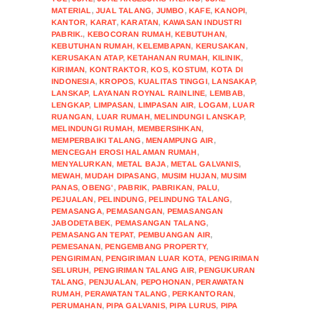
MATERIAL
,
JUAL TALANG
,
JUMBO
,
KAFE
,
KANOPI
,
KANTOR
,
KARAT
,
KARATAN
,
KAWASAN INDUSTRI
PABRIK.
,
KEBOCORAN RUMAH
,
KEBUTUHAN
,
KEBUTUHAN RUMAH
,
KELEMBAPAN
,
KERUSAKAN
,
KERUSAKAN ATAP
,
KETAHANAN RUMAH
,
KILINIK
,
KIRIMAN
,
KONTRAKTOR
,
KOS
,
KOSTUM
,
KOTA DI
INDONESIA
,
KROPOS
,
KUALITAS TINGGI
,
LANSAKAP
,
LANSKAP
,
LAYANAN ROYNAL RAINLINE
,
LEMBAB
,
LENGKAP
,
LIMPASAN
,
LIMPASAN AIR
,
LOGAM
,
LUAR
RUANGAN
,
LUAR RUMAH
,
MELINDUNGI LANSKAP
,
MELINDUNGI RUMAH
,
MEMBERSIHKAN
,
MEMPERBAIKI TALANG
,
MENAMPUNG AIR
,
MENCEGAH EROSI HALAMAN RUMAH
,
MENYALURKAN
,
METAL BAJA
,
METAL GALVANIS
,
MEWAH
,
MUDAH DIPASANG
,
MUSIM HUJAN
,
MUSIM
PANAS
,
OBENG'
,
PABRIK
,
PABRIKAN
,
PALU
,
PEJUALAN
,
PELINDUNG
,
PELINDUNG TALANG
,
PEMASANGA
,
PEMASANGAN
,
PEMASANGAN
JABODETABEK
,
PEMASANGAN TALANG
,
PEMASANGAN TEPAT
,
PEMBUANGAN AIR
,
PEMESANAN
,
PENGEMBANG PROPERTY
,
PENGIRIMAN
,
PENGIRIMAN LUAR KOTA
,
PENGIRIMAN
SELURUH
,
PENGIRIMAN TALANG AIR
,
PENGUKURAN
TALANG
,
PENJUALAN
,
PEPOHONAN
,
PERAWATAN
RUMAH
,
PERAWATAN TALANG
,
PERKANTORAN
,
PERUMAHAN
,
PIPA GALVANIS
,
PIPA LURUS
,
PIPA