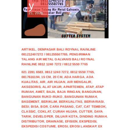
y
21, 2026
ARTIKEL
,
DENPASAR BALI ROYNAL RAINLINE
081212407272 / 081255507765
,
PENGIRIMAN
TALANG AIR METAL GALVANIS BALI ROYNAL
RAINLINE 0812 1240 7272 / 0812 5550 7765
021 2281 6583
,
0812 1240 7272
,
0812 5550 7765
,
0817616194
,
15 CM
,
20 CM
,
ADA HARGA
,
ADA
KUALITAS
,
AIR
,
AIR HUJAN
,
AIR MENGALIR
,
AKSESORIS
,
ALAT UKUR
,
APARTEMEN
,
ATAP
,
ATAP
RUMAH
,
AWET
,
BAJA
,
BAJA RINGAN
,
BANGUNAN
,
BANGUNAN RUKO-RUKO
,
BANGUNAN RUMAH
,
BASEMENT
,
BERIKLIM
,
BERKUALITAS
,
BERVARIASI
,
BESI
,
BISA
,
BOR
,
CARA PASANG
,
CAT
,
CAT TEMBOK
,
CLASSIC
,
COKLAT
,
CURAH HUJAN
,
CUTTER
,
DAYA
TARIK
,
DEVELOPER
,
DILUAR KOTA
,
DINDING RUMAH
,
DISTRIBUTOR
,
DRAINASE
,
EFISIEN
,
EKSPEDISI
,
EKSPEDISI COSTUME
,
EROSI
,
EROSI LANSKAP
,
EX