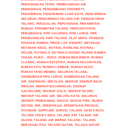
PEMASANGAN TEPAT
,
PEMBUANGAN AIR
,
PEMESANAN
,
PENGEMBANG PROPERTY
,
PENGIRIMAN
,
PENGIRIMAN LUAR KOTA
,
PENGIRIMAN
SELURUH
,
PENGIRIMAN TALANG AIR
,
PENGUKURAN
TALANG
,
PENJUALAN
,
PEPOHONAN
,
PERAWATAN
RUMAH
,
PERAWATAN TALANG
,
PERKANTORAN
,
PERUMAHAN
,
PIPA GALVANIS
,
PIPA LURUS
,
PIPA
PEMBUANGAN
,
PIPA TALANG
,
PLAT SENG
,
PONDASI
,
PONDASI RUMAH
,
PRICE LIST
,
RESORT
,
RETAKAN
,
RETAKAN KECIL
,
ROYNAL RAINLINE
,
ROYNAL-
HOUSE
,
ROYNALS
,
ROYNALS HOUSE
,
RUANG BAWAH
TANAH
,
RUKO – RUKO
,
RUMAH BERJAMUR
,
RUMAH
CLASSIC
,
RUMAH ESTETIKA
,
RUMAH KECANTIKAN
,
RUMAH KOS
,
RUMAH LEMBAB
,
RUMAH SAKIT
,
RUMAH YANG MEWAH
,
SALURAN TALANG
,
SAMBUNGAN PIPA LURUS
,
SAMBUNGAN TALANG
AIR
,
SARINGAN
,
SEKOLAH
,
SEKRUP
,
SEKRUP BAJA
RINGAN
,
SEKRUP BAJARINGAN
,
SEKRUP
GALVALUME
,
SEKRUP GOLD
,
SEKRUP SILVER
,
SEKRUP TALANG AIR
,
SELURU KOTA
,
SELURUH
,
SEPERTI PEMUKIMAN
,
SHOCK
,
SHOCK PIPA
,
SILVER
,
SISTEM
,
SPA
,
SPESIFIKASI
,
SPESIFIKASI PRODUK
,
STANDAR
,
SUPPLIER
,
SURVEI
,
TALANG 15CM 6 INCH
,
TALANG 20CM 8 INCH
,
TALANG AIR
,
TALANG AIR
HUJAN
,
TALANG AIR WARNA TALANG
,
TALANG
BERTKUALITAS
,
TALANG DATAR
,
TALANG DATAR