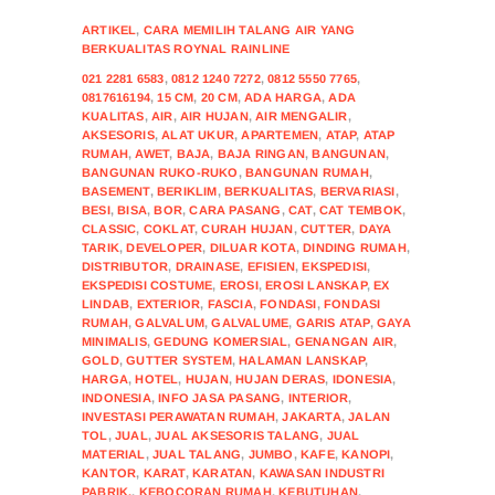
ARTIKEL
,
CARA MEMILIH TALANG AIR YANG
BERKUALITAS ROYNAL RAINLINE
021 2281 6583
,
0812 1240 7272
,
0812 5550 7765
,
0817616194
,
15 CM
,
20 CM
,
ADA HARGA
,
ADA
KUALITAS
,
AIR
,
AIR HUJAN
,
AIR MENGALIR
,
AKSESORIS
,
ALAT UKUR
,
APARTEMEN
,
ATAP
,
ATAP
RUMAH
,
AWET
,
BAJA
,
BAJA RINGAN
,
BANGUNAN
,
BANGUNAN RUKO-RUKO
,
BANGUNAN RUMAH
,
BASEMENT
,
BERIKLIM
,
BERKUALITAS
,
BERVARIASI
,
BESI
,
BISA
,
BOR
,
CARA PASANG
,
CAT
,
CAT TEMBOK
,
CLASSIC
,
COKLAT
,
CURAH HUJAN
,
CUTTER
,
DAYA
TARIK
,
DEVELOPER
,
DILUAR KOTA
,
DINDING RUMAH
,
DISTRIBUTOR
,
DRAINASE
,
EFISIEN
,
EKSPEDISI
,
EKSPEDISI COSTUME
,
EROSI
,
EROSI LANSKAP
,
EX
LINDAB
,
EXTERIOR
,
FASCIA
,
FONDASI
,
FONDASI
RUMAH
,
GALVALUM
,
GALVALUME
,
GARIS ATAP
,
GAYA
MINIMALIS
,
GEDUNG KOMERSIAL
,
GENANGAN AIR
,
GOLD
,
GUTTER SYSTEM
,
HALAMAN LANSKAP
,
HARGA
,
HOTEL
,
HUJAN
,
HUJAN DERAS
,
IDONESIA
,
INDONESIA
,
INFO JASA PASANG
,
INTERIOR
,
INVESTASI PERAWATAN RUMAH
,
JAKARTA
,
JALAN
TOL
,
JUAL
,
JUAL AKSESORIS TALANG
,
JUAL
MATERIAL
,
JUAL TALANG
,
JUMBO
,
KAFE
,
KANOPI
,
KANTOR
,
KARAT
,
KARATAN
,
KAWASAN INDUSTRI
PABRIK.
,
KEBOCORAN RUMAH
,
KEBUTUHAN
,