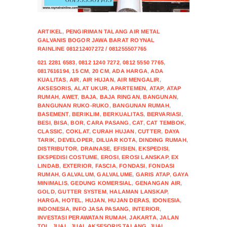
ARTIKEL
,
PENGIRIMAN TALANG AIR METAL
GALVANIS BOGOR JAWA BARAT ROYNAL
RAINLINE 081212407272 / 081255507765
021 2281 6583
,
0812 1240 7272
,
0812 5550 7765
,
0817616194
,
15 CM
,
20 CM
,
ADA HARGA
,
ADA
KUALITAS
,
AIR
,
AIR HUJAN
,
AIR MENGALIR
,
AKSESORIS
,
ALAT UKUR
,
APARTEMEN
,
ATAP
,
ATAP
RUMAH
,
AWET
,
BAJA
,
BAJA RINGAN
,
BANGUNAN
,
BANGUNAN RUKO-RUKO
,
BANGUNAN RUMAH
,
BASEMENT
,
BERIKLIM
,
BERKUALITAS
,
BERVARIASI
,
BESI
,
BISA
,
BOR
,
CARA PASANG
,
CAT
,
CAT TEMBOK
,
CLASSIC
,
COKLAT
,
CURAH HUJAN
,
CUTTER
,
DAYA
TARIK
,
DEVELOPER
,
DILUAR KOTA
,
DINDING RUMAH
,
DISTRIBUTOR
,
DRAINASE
,
EFISIEN
,
EKSPEDISI
,
EKSPEDISI COSTUME
,
EROSI
,
EROSI LANSKAP
,
EX
LINDAB
,
EXTERIOR
,
FASCIA
,
FONDASI
,
FONDASI
RUMAH
,
GALVALUM
,
GALVALUME
,
GARIS ATAP
,
GAYA
MINIMALIS
,
GEDUNG KOMERSIAL
,
GENANGAN AIR
,
GOLD
,
GUTTER SYSTEM
,
HALAMAN LANSKAP
,
HARGA
,
HOTEL
,
HUJAN
,
HUJAN DERAS
,
IDONESIA
,
INDONESIA
,
INFO JASA PASANG
,
INTERIOR
,
INVESTASI PERAWATAN RUMAH
,
JAKARTA
,
JALAN
TOL
,
JUAL
,
JUAL AKSESORIS TALANG
,
JUAL