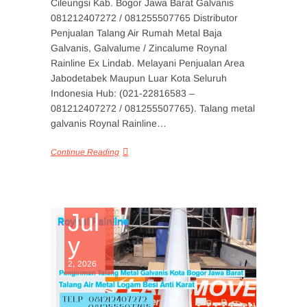
Cileungsi Kab. Bogor Jawa Barat Galvanis
081212407272 / 081255507765 Distributor
Penjualan Talang Air Rumah Metal Baja
Galvanis, Galvalume / Zincalume Roynal
Rainline Ex Lindab. Melayani Penjualan Area
Jabodetabek Maupun Luar Kota Seluruh
Indonesia Hub: (021-22816583 –
081212407272 / 081255507765). Talang metal
galvanis Roynal Rainline…
Continue Reading
Jul
y
2, 2026