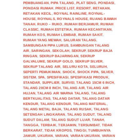
PEMBUANGAN
,
PIPA TALANG
,
PLAT SENG
,
PONDASI
,
PONDASI RUMAH
,
PRICE LIST
,
RESORT
,
RETAKAN
,
RETAKAN KECIL
,
ROYNAL RAINLINE
,
ROYNAL-
HOUSE
,
ROYNALS
,
ROYNALS HOUSE
,
RUANG BAWAH
TANAH
,
RUKO – RUKO
,
RUMAH BERJAMUR
,
RUMAH
CLASSIC
,
RUMAH ESTETIKA
,
RUMAH KECANTIKAN
,
RUMAH KOS
,
RUMAH LEMBAB
,
RUMAH SAKIT
,
RUMAH YANG MEWAH
,
SALURAN TALANG
,
SAMBUNGAN PIPA LURUS
,
SAMBUNGAN TALANG
AIR
,
SARINGAN
,
SEKOLAH
,
SEKRUP
,
SEKRUP BAJA
RINGAN
,
SEKRUP BAJARINGAN
,
SEKRUP
GALVALUME
,
SEKRUP GOLD
,
SEKRUP SILVER
,
SEKRUP TALANG AIR
,
SELURU KOTA
,
SELURUH
,
SEPERTI PEMUKIMAN
,
SHOCK
,
SHOCK PIPA
,
SILVER
,
SISTEM
,
SPA
,
SPESIFIKASI
,
SPESIFIKASI PRODUK
,
STANDAR
,
SUPPLIER
,
SURVEI
,
TALANG 15CM 6 INCH
,
TALANG 20CM 8 INCH
,
TALANG AIR
,
TALANG AIR
HUJAN
,
TALANG AIR WARNA TALANG
,
TALANG
BERTKUALITAS
,
TALANG DATAR
,
TALANG DATAR
KENDUR
,
TALANG KENDUR
,
TALANG MATERIAL
,
TALANG METAL BAJA
,
TALANG RUSAK
,
TALANG
SETENGAH LINGKARAN
,
TALANG SUDUT
,
TALANG
SUDUT DALAM
,
TALANG SUDUT LUAR
,
TANAH
,
TANGGA
,
TERBAIK
,
TERJAMIN
,
TERSUMBAT
,
TIDAK
BERKARAT
,
TIDAK KROPOS
,
TINGGI
,
TUMBUHNYA
JAMUR
,
UKURAN
,
VARIAN
,
VARIAN UKURAN
,
VARIAN