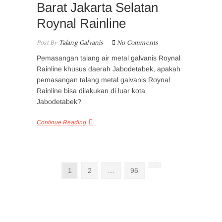
Barat Jakarta Selatan
Roynal Rainline
Post By
Talang Galvanis
No Comments
Pemasangan talang air metal galvanis Roynal
Rainline khusus daerah Jabodetabek, apakah
pemasangan talang metal galvanis Roynal
Rainline bisa dilakukan di luar kota
Jabodetabek?
Continue Reading
Posts
Page
Page
Page
Next
1
2
…
96
page
pagination