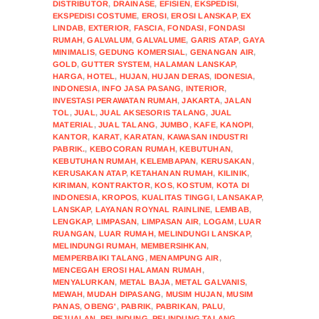
DISTRIBUTOR
,
DRAINASE
,
EFISIEN
,
EKSPEDISI
,
EKSPEDISI COSTUME
,
EROSI
,
EROSI LANSKAP
,
EX
LINDAB
,
EXTERIOR
,
FASCIA
,
FONDASI
,
FONDASI
RUMAH
,
GALVALUM
,
GALVALUME
,
GARIS ATAP
,
GAYA
MINIMALIS
,
GEDUNG KOMERSIAL
,
GENANGAN AIR
,
GOLD
,
GUTTER SYSTEM
,
HALAMAN LANSKAP
,
HARGA
,
HOTEL
,
HUJAN
,
HUJAN DERAS
,
IDONESIA
,
INDONESIA
,
INFO JASA PASANG
,
INTERIOR
,
INVESTASI PERAWATAN RUMAH
,
JAKARTA
,
JALAN
TOL
,
JUAL
,
JUAL AKSESORIS TALANG
,
JUAL
MATERIAL
,
JUAL TALANG
,
JUMBO
,
KAFE
,
KANOPI
,
KANTOR
,
KARAT
,
KARATAN
,
KAWASAN INDUSTRI
PABRIK.
,
KEBOCORAN RUMAH
,
KEBUTUHAN
,
KEBUTUHAN RUMAH
,
KELEMBAPAN
,
KERUSAKAN
,
KERUSAKAN ATAP
,
KETAHANAN RUMAH
,
KILINIK
,
KIRIMAN
,
KONTRAKTOR
,
KOS
,
KOSTUM
,
KOTA DI
INDONESIA
,
KROPOS
,
KUALITAS TINGGI
,
LANSAKAP
,
LANSKAP
,
LAYANAN ROYNAL RAINLINE
,
LEMBAB
,
LENGKAP
,
LIMPASAN
,
LIMPASAN AIR
,
LOGAM
,
LUAR
RUANGAN
,
LUAR RUMAH
,
MELINDUNGI LANSKAP
,
MELINDUNGI RUMAH
,
MEMBERSIHKAN
,
MEMPERBAIKI TALANG
,
MENAMPUNG AIR
,
MENCEGAH EROSI HALAMAN RUMAH
,
MENYALURKAN
,
METAL BAJA
,
METAL GALVANIS
,
MEWAH
,
MUDAH DIPASANG
,
MUSIM HUJAN
,
MUSIM
PANAS
,
OBENG'
,
PABRIK
,
PABRIKAN
,
PALU
,
PEJUALAN
,
PELINDUNG
,
PELINDUNG TALANG
,