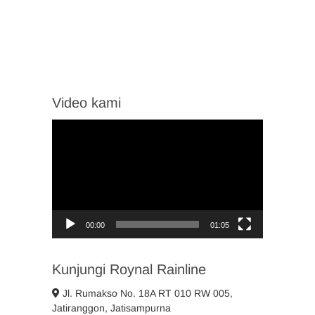
Video kami
Video
Player
00:00
01:05
Kunjungi Roynal Rainline
Jl. Rumakso No. 18A RT 010 RW 005,
Jatiranggon, Jatisampurna