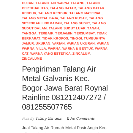
HUJAN
,
TALANG AIR WARNA TALANG
,
TALANG
BERTKUALITAS
,
TALANG DATAR
,
TALANG DATAR
KENDUR
,
TALANG KENDUR
,
TALANG MATERIAL
,
TALANG METAL BAJA
,
TALANG RUSAK
,
TALANG
SETENGAH LINGKARAN
,
TALANG SUDUT
,
TALANG
SUDUT DALAM
,
TALANG SUDUT LUAR
,
TANAH
,
TANGGA
,
TERBAIK
,
TERJAMIN
,
TERSUMBAT
,
TIDAK
BERKARAT
,
TIDAK KROPOS
,
TINGGI
,
TUMBUHNYA
JAMUR
,
UKURAN
,
VARIAN
,
VARIAN UKURAN
,
VARIAN
WARNA
,
VILLA
,
WARNA
,
WARNA & BENTUK
,
WARNA
CAT
,
WARNA YANG ESTETIKA
,
ZINCALUM
,
ZINCALUME
Pengiriman Talang Air
Metal Galvanis Kec.
Bogor Jawa Barat Roynal
Rainline 081212407272 /
081255507765
Post By
Talang Galvanis
No Comments
Jual Talang Air Rumah Metal Pasir Angin Kec.