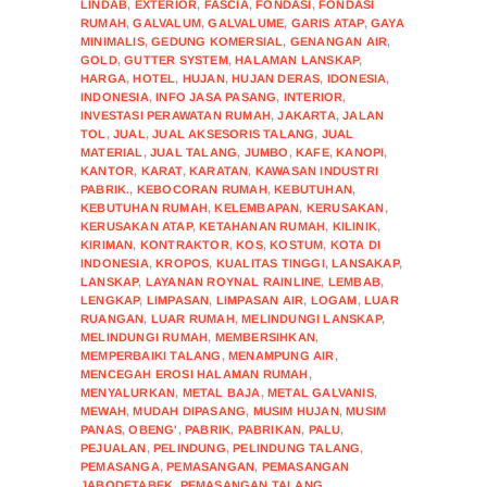
LINDAB
,
EXTERIOR
,
FASCIA
,
FONDASI
,
FONDASI
RUMAH
,
GALVALUM
,
GALVALUME
,
GARIS ATAP
,
GAYA
MINIMALIS
,
GEDUNG KOMERSIAL
,
GENANGAN AIR
,
GOLD
,
GUTTER SYSTEM
,
HALAMAN LANSKAP
,
HARGA
,
HOTEL
,
HUJAN
,
HUJAN DERAS
,
IDONESIA
,
INDONESIA
,
INFO JASA PASANG
,
INTERIOR
,
INVESTASI PERAWATAN RUMAH
,
JAKARTA
,
JALAN
TOL
,
JUAL
,
JUAL AKSESORIS TALANG
,
JUAL
MATERIAL
,
JUAL TALANG
,
JUMBO
,
KAFE
,
KANOPI
,
KANTOR
,
KARAT
,
KARATAN
,
KAWASAN INDUSTRI
PABRIK.
,
KEBOCORAN RUMAH
,
KEBUTUHAN
,
KEBUTUHAN RUMAH
,
KELEMBAPAN
,
KERUSAKAN
,
KERUSAKAN ATAP
,
KETAHANAN RUMAH
,
KILINIK
,
KIRIMAN
,
KONTRAKTOR
,
KOS
,
KOSTUM
,
KOTA DI
INDONESIA
,
KROPOS
,
KUALITAS TINGGI
,
LANSAKAP
,
LANSKAP
,
LAYANAN ROYNAL RAINLINE
,
LEMBAB
,
LENGKAP
,
LIMPASAN
,
LIMPASAN AIR
,
LOGAM
,
LUAR
RUANGAN
,
LUAR RUMAH
,
MELINDUNGI LANSKAP
,
MELINDUNGI RUMAH
,
MEMBERSIHKAN
,
MEMPERBAIKI TALANG
,
MENAMPUNG AIR
,
MENCEGAH EROSI HALAMAN RUMAH
,
MENYALURKAN
,
METAL BAJA
,
METAL GALVANIS
,
MEWAH
,
MUDAH DIPASANG
,
MUSIM HUJAN
,
MUSIM
PANAS
,
OBENG'
,
PABRIK
,
PABRIKAN
,
PALU
,
PEJUALAN
,
PELINDUNG
,
PELINDUNG TALANG
,
PEMASANGA
,
PEMASANGAN
,
PEMASANGAN
JABODETABEK
,
PEMASANGAN TALANG
,