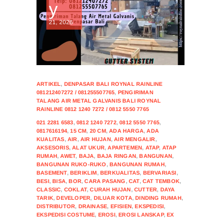
y
21, 2026
ARTIKEL
,
DENPASAR BALI ROYNAL RAINLINE
081212407272 / 081255507765
,
PENGIRIMAN
TALANG AIR METAL GALVANIS BALI ROYNAL
RAINLINE 0812 1240 7272 / 0812 5550 7765
021 2281 6583
,
0812 1240 7272
,
0812 5550 7765
,
0817616194
,
15 CM
,
20 CM
,
ADA HARGA
,
ADA
KUALITAS
,
AIR
,
AIR HUJAN
,
AIR MENGALIR
,
AKSESORIS
,
ALAT UKUR
,
APARTEMEN
,
ATAP
,
ATAP
RUMAH
,
AWET
,
BAJA
,
BAJA RINGAN
,
BANGUNAN
,
BANGUNAN RUKO-RUKO
,
BANGUNAN RUMAH
,
BASEMENT
,
BERIKLIM
,
BERKUALITAS
,
BERVARIASI
,
BESI
,
BISA
,
BOR
,
CARA PASANG
,
CAT
,
CAT TEMBOK
,
CLASSIC
,
COKLAT
,
CURAH HUJAN
,
CUTTER
,
DAYA
TARIK
,
DEVELOPER
,
DILUAR KOTA
,
DINDING RUMAH
,
DISTRIBUTOR
,
DRAINASE
,
EFISIEN
,
EKSPEDISI
,
EKSPEDISI COSTUME
,
EROSI
,
EROSI LANSKAP
,
EX