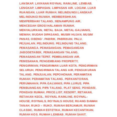
LANSKAP
,
LAYANAN ROYNAL RAINLINE
,
LEMBAB
,
LENGKAP
,
LIMPASAN
,
LIMPASAN AIR
,
LOGAM
,
LUAR
RUANGAN
,
LUAR RUMAH
,
MELINDUNGI LANSKAP
,
MELINDUNGI RUMAH
,
MEMBERSIHKAN
,
MEMPERBAIKI TALANG
,
MENAMPUNG AIR
,
MENCEGAH EROSI HALAMAN RUMAH
,
MENYALURKAN
,
METAL BAJA
,
METAL GALVANIS
,
MEWAH
,
MUDAH DIPASANG
,
MUSIM HUJAN
,
MUSIM
PANAS
,
OBENG'
,
PABRIK
,
PABRIKAN
,
PALU
,
PEJUALAN
,
PELINDUNG
,
PELINDUNG TALANG
,
PEMASANGA
,
PEMASANGAN
,
PEMASANGAN
JABODETABEK
,
PEMASANGAN TALANG
,
PEMASANGAN TEPAT
,
PEMBUANGAN AIR
,
PEMESANAN
,
PENGEMBANG PROPERTY
,
PENGIRIMAN
,
PENGIRIMAN LUAR KOTA
,
PENGIRIMAN
SELURUH
,
PENGIRIMAN TALANG AIR
,
PENGUKURAN
TALANG
,
PENJUALAN
,
PEPOHONAN
,
PERAWATAN
RUMAH
,
PERAWATAN TALANG
,
PERKANTORAN
,
PERUMAHAN
,
PIPA GALVANIS
,
PIPA LURUS
,
PIPA
PEMBUANGAN
,
PIPA TALANG
,
PLAT SENG
,
PONDASI
,
PONDASI RUMAH
,
PRICE LIST
,
RESORT
,
RETAKAN
,
RETAKAN KECIL
,
ROYNAL RAINLINE
,
ROYNAL-
HOUSE
,
ROYNALS
,
ROYNALS HOUSE
,
RUANG BAWAH
TANAH
,
RUKO – RUKO
,
RUMAH BERJAMUR
,
RUMAH
CLASSIC
,
RUMAH ESTETIKA
,
RUMAH KECANTIKAN
,
RUMAH KOS
,
RUMAH LEMBAB
,
RUMAH SAKIT
,