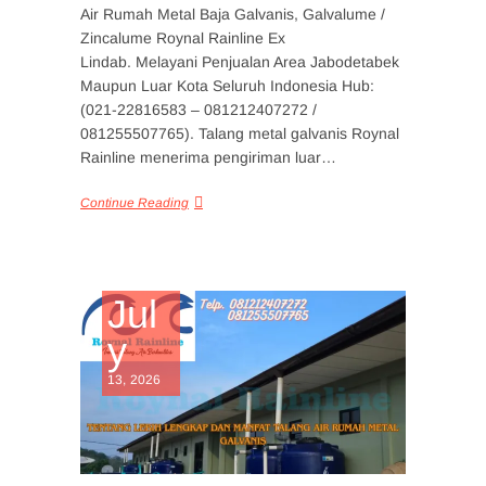
Air Rumah Metal Baja Galvanis, Galvalume /
Zincalume Roynal Rainline Ex
Lindab. Melayani Penjualan Area Jabodetabek
Maupun Luar Kota Seluruh Indonesia Hub:
(021-22816583 – 081212407272 /
081255507765). Talang metal galvanis Roynal
Rainline menerima pengiriman luar…
Continue Reading
Jul
y
13, 2026