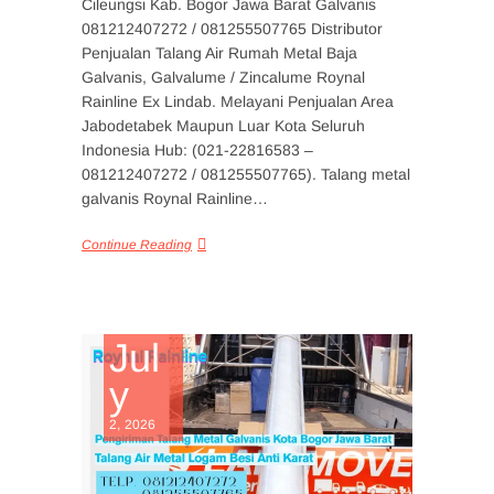
Cileungsi Kab. Bogor Jawa Barat Galvanis
081212407272 / 081255507765 Distributor
Penjualan Talang Air Rumah Metal Baja
Galvanis, Galvalume / Zincalume Roynal
Rainline Ex Lindab. Melayani Penjualan Area
Jabodetabek Maupun Luar Kota Seluruh
Indonesia Hub: (021-22816583 –
081212407272 / 081255507765). Talang metal
galvanis Roynal Rainline…
Continue Reading
Jul
y
2, 2026