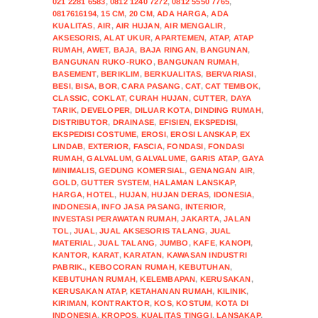
021 2281 6583
,
0812 1240 7272
,
0812 5550 7765
,
0817616194
,
15 CM
,
20 CM
,
ADA HARGA
,
ADA
KUALITAS
,
AIR
,
AIR HUJAN
,
AIR MENGALIR
,
AKSESORIS
,
ALAT UKUR
,
APARTEMEN
,
ATAP
,
ATAP
RUMAH
,
AWET
,
BAJA
,
BAJA RINGAN
,
BANGUNAN
,
BANGUNAN RUKO-RUKO
,
BANGUNAN RUMAH
,
BASEMENT
,
BERIKLIM
,
BERKUALITAS
,
BERVARIASI
,
BESI
,
BISA
,
BOR
,
CARA PASANG
,
CAT
,
CAT TEMBOK
,
CLASSIC
,
COKLAT
,
CURAH HUJAN
,
CUTTER
,
DAYA
TARIK
,
DEVELOPER
,
DILUAR KOTA
,
DINDING RUMAH
,
DISTRIBUTOR
,
DRAINASE
,
EFISIEN
,
EKSPEDISI
,
EKSPEDISI COSTUME
,
EROSI
,
EROSI LANSKAP
,
EX
LINDAB
,
EXTERIOR
,
FASCIA
,
FONDASI
,
FONDASI
RUMAH
,
GALVALUM
,
GALVALUME
,
GARIS ATAP
,
GAYA
MINIMALIS
,
GEDUNG KOMERSIAL
,
GENANGAN AIR
,
GOLD
,
GUTTER SYSTEM
,
HALAMAN LANSKAP
,
HARGA
,
HOTEL
,
HUJAN
,
HUJAN DERAS
,
IDONESIA
,
INDONESIA
,
INFO JASA PASANG
,
INTERIOR
,
INVESTASI PERAWATAN RUMAH
,
JAKARTA
,
JALAN
TOL
,
JUAL
,
JUAL AKSESORIS TALANG
,
JUAL
MATERIAL
,
JUAL TALANG
,
JUMBO
,
KAFE
,
KANOPI
,
KANTOR
,
KARAT
,
KARATAN
,
KAWASAN INDUSTRI
PABRIK.
,
KEBOCORAN RUMAH
,
KEBUTUHAN
,
KEBUTUHAN RUMAH
,
KELEMBAPAN
,
KERUSAKAN
,
KERUSAKAN ATAP
,
KETAHANAN RUMAH
,
KILINIK
,
KIRIMAN
,
KONTRAKTOR
,
KOS
,
KOSTUM
,
KOTA DI
INDONESIA
,
KROPOS
,
KUALITAS TINGGI
,
LANSAKAP
,