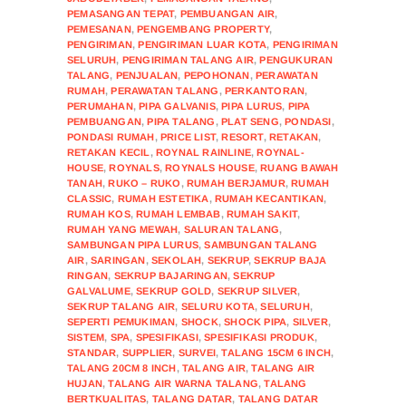
PEMASANGAN TEPAT
,
PEMBUANGAN AIR
,
PEMESANAN
,
PENGEMBANG PROPERTY
,
PENGIRIMAN
,
PENGIRIMAN LUAR KOTA
,
PENGIRIMAN
SELURUH
,
PENGIRIMAN TALANG AIR
,
PENGUKURAN
TALANG
,
PENJUALAN
,
PEPOHONAN
,
PERAWATAN
RUMAH
,
PERAWATAN TALANG
,
PERKANTORAN
,
PERUMAHAN
,
PIPA GALVANIS
,
PIPA LURUS
,
PIPA
PEMBUANGAN
,
PIPA TALANG
,
PLAT SENG
,
PONDASI
,
PONDASI RUMAH
,
PRICE LIST
,
RESORT
,
RETAKAN
,
RETAKAN KECIL
,
ROYNAL RAINLINE
,
ROYNAL-
HOUSE
,
ROYNALS
,
ROYNALS HOUSE
,
RUANG BAWAH
TANAH
,
RUKO – RUKO
,
RUMAH BERJAMUR
,
RUMAH
CLASSIC
,
RUMAH ESTETIKA
,
RUMAH KECANTIKAN
,
RUMAH KOS
,
RUMAH LEMBAB
,
RUMAH SAKIT
,
RUMAH YANG MEWAH
,
SALURAN TALANG
,
SAMBUNGAN PIPA LURUS
,
SAMBUNGAN TALANG
AIR
,
SARINGAN
,
SEKOLAH
,
SEKRUP
,
SEKRUP BAJA
RINGAN
,
SEKRUP BAJARINGAN
,
SEKRUP
GALVALUME
,
SEKRUP GOLD
,
SEKRUP SILVER
,
SEKRUP TALANG AIR
,
SELURU KOTA
,
SELURUH
,
SEPERTI PEMUKIMAN
,
SHOCK
,
SHOCK PIPA
,
SILVER
,
SISTEM
,
SPA
,
SPESIFIKASI
,
SPESIFIKASI PRODUK
,
STANDAR
,
SUPPLIER
,
SURVEI
,
TALANG 15CM 6 INCH
,
TALANG 20CM 8 INCH
,
TALANG AIR
,
TALANG AIR
HUJAN
,
TALANG AIR WARNA TALANG
,
TALANG
BERTKUALITAS
,
TALANG DATAR
,
TALANG DATAR