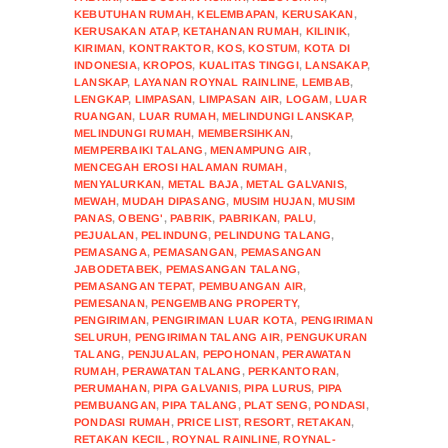
KEBUTUHAN RUMAH
,
KELEMBAPAN
,
KERUSAKAN
,
KERUSAKAN ATAP
,
KETAHANAN RUMAH
,
KILINIK
,
KIRIMAN
,
KONTRAKTOR
,
KOS
,
KOSTUM
,
KOTA DI
INDONESIA
,
KROPOS
,
KUALITAS TINGGI
,
LANSAKAP
,
LANSKAP
,
LAYANAN ROYNAL RAINLINE
,
LEMBAB
,
LENGKAP
,
LIMPASAN
,
LIMPASAN AIR
,
LOGAM
,
LUAR
RUANGAN
,
LUAR RUMAH
,
MELINDUNGI LANSKAP
,
MELINDUNGI RUMAH
,
MEMBERSIHKAN
,
MEMPERBAIKI TALANG
,
MENAMPUNG AIR
,
MENCEGAH EROSI HALAMAN RUMAH
,
MENYALURKAN
,
METAL BAJA
,
METAL GALVANIS
,
MEWAH
,
MUDAH DIPASANG
,
MUSIM HUJAN
,
MUSIM
PANAS
,
OBENG'
,
PABRIK
,
PABRIKAN
,
PALU
,
PEJUALAN
,
PELINDUNG
,
PELINDUNG TALANG
,
PEMASANGA
,
PEMASANGAN
,
PEMASANGAN
JABODETABEK
,
PEMASANGAN TALANG
,
PEMASANGAN TEPAT
,
PEMBUANGAN AIR
,
PEMESANAN
,
PENGEMBANG PROPERTY
,
PENGIRIMAN
,
PENGIRIMAN LUAR KOTA
,
PENGIRIMAN
SELURUH
,
PENGIRIMAN TALANG AIR
,
PENGUKURAN
TALANG
,
PENJUALAN
,
PEPOHONAN
,
PERAWATAN
RUMAH
,
PERAWATAN TALANG
,
PERKANTORAN
,
PERUMAHAN
,
PIPA GALVANIS
,
PIPA LURUS
,
PIPA
PEMBUANGAN
,
PIPA TALANG
,
PLAT SENG
,
PONDASI
,
PONDASI RUMAH
,
PRICE LIST
,
RESORT
,
RETAKAN
,
RETAKAN KECIL
,
ROYNAL RAINLINE
,
ROYNAL-