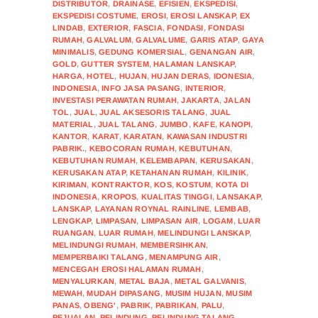
DISTRIBUTOR
,
DRAINASE
,
EFISIEN
,
EKSPEDISI
,
EKSPEDISI COSTUME
,
EROSI
,
EROSI LANSKAP
,
EX
LINDAB
,
EXTERIOR
,
FASCIA
,
FONDASI
,
FONDASI
RUMAH
,
GALVALUM
,
GALVALUME
,
GARIS ATAP
,
GAYA
MINIMALIS
,
GEDUNG KOMERSIAL
,
GENANGAN AIR
,
GOLD
,
GUTTER SYSTEM
,
HALAMAN LANSKAP
,
HARGA
,
HOTEL
,
HUJAN
,
HUJAN DERAS
,
IDONESIA
,
INDONESIA
,
INFO JASA PASANG
,
INTERIOR
,
INVESTASI PERAWATAN RUMAH
,
JAKARTA
,
JALAN
TOL
,
JUAL
,
JUAL AKSESORIS TALANG
,
JUAL
MATERIAL
,
JUAL TALANG
,
JUMBO
,
KAFE
,
KANOPI
,
KANTOR
,
KARAT
,
KARATAN
,
KAWASAN INDUSTRI
PABRIK.
,
KEBOCORAN RUMAH
,
KEBUTUHAN
,
KEBUTUHAN RUMAH
,
KELEMBAPAN
,
KERUSAKAN
,
KERUSAKAN ATAP
,
KETAHANAN RUMAH
,
KILINIK
,
KIRIMAN
,
KONTRAKTOR
,
KOS
,
KOSTUM
,
KOTA DI
INDONESIA
,
KROPOS
,
KUALITAS TINGGI
,
LANSAKAP
,
LANSKAP
,
LAYANAN ROYNAL RAINLINE
,
LEMBAB
,
LENGKAP
,
LIMPASAN
,
LIMPASAN AIR
,
LOGAM
,
LUAR
RUANGAN
,
LUAR RUMAH
,
MELINDUNGI LANSKAP
,
MELINDUNGI RUMAH
,
MEMBERSIHKAN
,
MEMPERBAIKI TALANG
,
MENAMPUNG AIR
,
MENCEGAH EROSI HALAMAN RUMAH
,
MENYALURKAN
,
METAL BAJA
,
METAL GALVANIS
,
MEWAH
,
MUDAH DIPASANG
,
MUSIM HUJAN
,
MUSIM
PANAS
,
OBENG'
,
PABRIK
,
PABRIKAN
,
PALU
,
PEJUALAN
,
PELINDUNG
,
PELINDUNG TALANG
,