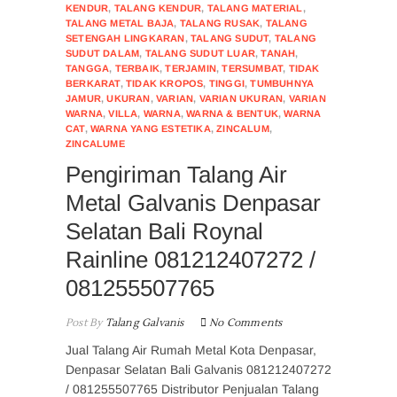
KENDUR
,
TALANG KENDUR
,
TALANG MATERIAL
,
TALANG METAL BAJA
,
TALANG RUSAK
,
TALANG
SETENGAH LINGKARAN
,
TALANG SUDUT
,
TALANG
SUDUT DALAM
,
TALANG SUDUT LUAR
,
TANAH
,
TANGGA
,
TERBAIK
,
TERJAMIN
,
TERSUMBAT
,
TIDAK
BERKARAT
,
TIDAK KROPOS
,
TINGGI
,
TUMBUHNYA
JAMUR
,
UKURAN
,
VARIAN
,
VARIAN UKURAN
,
VARIAN
WARNA
,
VILLA
,
WARNA
,
WARNA & BENTUK
,
WARNA
CAT
,
WARNA YANG ESTETIKA
,
ZINCALUM
,
ZINCALUME
Pengiriman Talang Air
Metal Galvanis Denpasar
Selatan Bali Roynal
Rainline 081212407272 /
081255507765
Post By
Talang Galvanis
No Comments
Jual Talang Air Rumah Metal Kota Denpasar,
Denpasar Selatan Bali Galvanis 081212407272
/ 081255507765 Distributor Penjualan Talang