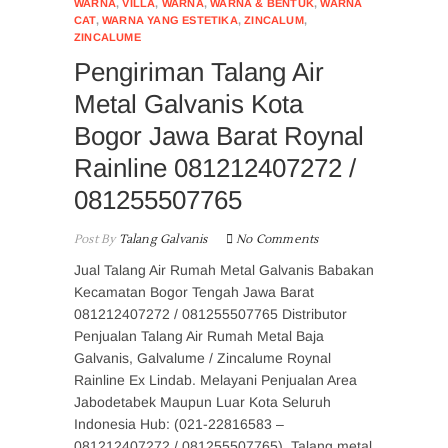
WARNA
,
VILLA
,
WARNA
,
WARNA & BENTUK
,
WARNA
CAT
,
WARNA YANG ESTETIKA
,
ZINCALUM
,
ZINCALUME
Pengiriman Talang Air
Metal Galvanis Kota
Bogor Jawa Barat Roynal
Rainline 081212407272 /
081255507765
Post By
Talang Galvanis
No Comments
Jual Talang Air Rumah Metal Galvanis Babakan
Kecamatan Bogor Tengah Jawa Barat
081212407272 / 081255507765 Distributor
Penjualan Talang Air Rumah Metal Baja
Galvanis, Galvalume / Zincalume Roynal
Rainline Ex Lindab. Melayani Penjualan Area
Jabodetabek Maupun Luar Kota Seluruh
Indonesia Hub: (021-22816583 –
081212407272 / 081255507765). Talang metal