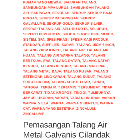
RUMAH YANG MEWAH
,
SALURAN TALANG
,
SAMBUNGAN PIPA LURUS
,
SAMBUNGAN TALANG
AIR
,
SARINGAN
,
SEKOLAH
,
SEKRUP
,
SEKRUP BAJA
RINGAN
,
SEKRUP BAJARINGAN
,
SEKRUP
GALVALUME
,
SEKRUP GOLD
,
SEKRUP SILVER
,
SEKRUP TALANG AIR
,
SELURU KOTA
,
SELURUH
,
SEPERTI PEMUKIMAN
,
SHOCK
,
SHOCK PIPA
,
SILVER
,
SISTEM
,
SPA
,
SPESIFIKASI
,
SPESIFIKASI PRODUK
,
STANDAR
,
SUPPLIER
,
SURVEI
,
TALANG 15CM 6 INCH
,
TALANG 20CM 8 INCH
,
TALANG AIR
,
TALANG AIR
HUJAN
,
TALANG AIR WARNA TALANG
,
TALANG
BERTKUALITAS
,
TALANG DATAR
,
TALANG DATAR
KENDUR
,
TALANG KENDUR
,
TALANG MATERIAL
,
TALANG METAL BAJA
,
TALANG RUSAK
,
TALANG
SETENGAH LINGKARAN
,
TALANG SUDUT
,
TALANG
SUDUT DALAM
,
TALANG SUDUT LUAR
,
TANAH
,
TANGGA
,
TERBAIK
,
TERJAMIN
,
TERSUMBAT
,
TIDAK
BERKARAT
,
TIDAK KROPOS
,
TINGGI
,
TUMBUHNYA
JAMUR
,
UKURAN
,
VARIAN
,
VARIAN UKURAN
,
VARIAN
WARNA
,
VILLA
,
WARNA
,
WARNA & BENTUK
,
WARNA
CAT
,
WARNA YANG ESTETIKA
,
ZINCALUM
,
ZINCALUME
Pemasangan Talang Air
Metal Galvanis Cilandak