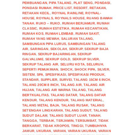
PEMBUANGAN
,
PIPA TALANG
,
PLAT SENG
,
PONDASI
,
PONDASI RUMAH
,
PRICE LIST
,
RESORT
,
RETAKAN
,
RETAKAN KECIL
,
ROYNAL RAINLINE
,
ROYNAL-
HOUSE
,
ROYNALS
,
ROYNALS HOUSE
,
RUANG BAWAH
TANAH
,
RUKO – RUKO
,
RUMAH BERJAMUR
,
RUMAH
CLASSIC
,
RUMAH ESTETIKA
,
RUMAH KECANTIKAN
,
RUMAH KOS
,
RUMAH LEMBAB
,
RUMAH SAKIT
,
RUMAH YANG MEWAH
,
SALURAN TALANG
,
SAMBUNGAN PIPA LURUS
,
SAMBUNGAN TALANG
AIR
,
SARINGAN
,
SEKOLAH
,
SEKRUP
,
SEKRUP BAJA
RINGAN
,
SEKRUP BAJARINGAN
,
SEKRUP
GALVALUME
,
SEKRUP GOLD
,
SEKRUP SILVER
,
SEKRUP TALANG AIR
,
SELURU KOTA
,
SELURUH
,
SEPERTI PEMUKIMAN
,
SHOCK
,
SHOCK PIPA
,
SILVER
,
SISTEM
,
SPA
,
SPESIFIKASI
,
SPESIFIKASI PRODUK
,
STANDAR
,
SUPPLIER
,
SURVEI
,
TALANG 15CM 6 INCH
,
TALANG 20CM 8 INCH
,
TALANG AIR
,
TALANG AIR
HUJAN
,
TALANG AIR WARNA TALANG
,
TALANG
BERTKUALITAS
,
TALANG DATAR
,
TALANG DATAR
KENDUR
,
TALANG KENDUR
,
TALANG MATERIAL
,
TALANG METAL BAJA
,
TALANG RUSAK
,
TALANG
SETENGAH LINGKARAN
,
TALANG SUDUT
,
TALANG
SUDUT DALAM
,
TALANG SUDUT LUAR
,
TANAH
,
TANGGA
,
TERBAIK
,
TERJAMIN
,
TERSUMBAT
,
TIDAK
BERKARAT
,
TIDAK KROPOS
,
TINGGI
,
TUMBUHNYA
JAMUR
,
UKURAN
,
VARIAN
,
VARIAN UKURAN
,
VARIAN