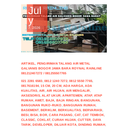
Jul
y
7, 2026
ARTIKEL
,
PENGIRIMAN TALANG AIR METAL
GALVANIS BOGOR JAWA BARA ROYNAL RAINLINE
081212407272 / 081255507765
021 2281 6583
,
0812 1240 7272
,
0812 5550 7765
,
0817616194
,
15 CM
,
20 CM
,
ADA HARGA
,
ADA
KUALITAS
,
AIR
,
AIR HUJAN
,
AIR MENGALIR
,
AKSESORIS
,
ALAT UKUR
,
APARTEMEN
,
ATAP
,
ATAP
RUMAH
,
AWET
,
BAJA
,
BAJA RINGAN
,
BANGUNAN
,
BANGUNAN RUKO-RUKO
,
BANGUNAN RUMAH
,
BASEMENT
,
BERIKLIM
,
BERKUALITAS
,
BERVARIASI
,
BESI
,
BISA
,
BOR
,
CARA PASANG
,
CAT
,
CAT TEMBOK
,
CLASSIC
,
COKLAT
,
CURAH HUJAN
,
CUTTER
,
DAYA
TARIK
,
DEVELOPER
,
DILUAR KOTA
,
DINDING RUMAH
,