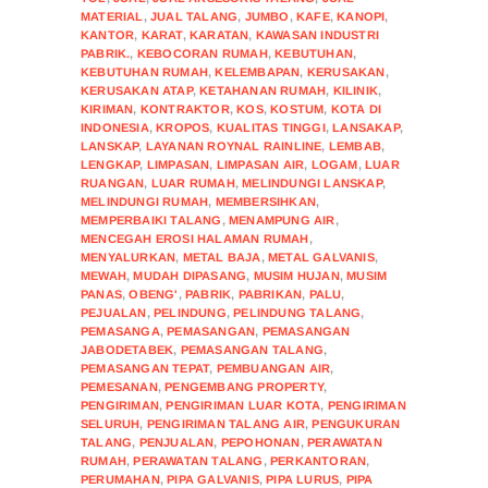
MATERIAL
,
JUAL TALANG
,
JUMBO
,
KAFE
,
KANOPI
,
KANTOR
,
KARAT
,
KARATAN
,
KAWASAN INDUSTRI
PABRIK.
,
KEBOCORAN RUMAH
,
KEBUTUHAN
,
KEBUTUHAN RUMAH
,
KELEMBAPAN
,
KERUSAKAN
,
KERUSAKAN ATAP
,
KETAHANAN RUMAH
,
KILINIK
,
KIRIMAN
,
KONTRAKTOR
,
KOS
,
KOSTUM
,
KOTA DI
INDONESIA
,
KROPOS
,
KUALITAS TINGGI
,
LANSAKAP
,
LANSKAP
,
LAYANAN ROYNAL RAINLINE
,
LEMBAB
,
LENGKAP
,
LIMPASAN
,
LIMPASAN AIR
,
LOGAM
,
LUAR
RUANGAN
,
LUAR RUMAH
,
MELINDUNGI LANSKAP
,
MELINDUNGI RUMAH
,
MEMBERSIHKAN
,
MEMPERBAIKI TALANG
,
MENAMPUNG AIR
,
MENCEGAH EROSI HALAMAN RUMAH
,
MENYALURKAN
,
METAL BAJA
,
METAL GALVANIS
,
MEWAH
,
MUDAH DIPASANG
,
MUSIM HUJAN
,
MUSIM
PANAS
,
OBENG'
,
PABRIK
,
PABRIKAN
,
PALU
,
PEJUALAN
,
PELINDUNG
,
PELINDUNG TALANG
,
PEMASANGA
,
PEMASANGAN
,
PEMASANGAN
JABODETABEK
,
PEMASANGAN TALANG
,
PEMASANGAN TEPAT
,
PEMBUANGAN AIR
,
PEMESANAN
,
PENGEMBANG PROPERTY
,
PENGIRIMAN
,
PENGIRIMAN LUAR KOTA
,
PENGIRIMAN
SELURUH
,
PENGIRIMAN TALANG AIR
,
PENGUKURAN
TALANG
,
PENJUALAN
,
PEPOHONAN
,
PERAWATAN
RUMAH
,
PERAWATAN TALANG
,
PERKANTORAN
,
PERUMAHAN
,
PIPA GALVANIS
,
PIPA LURUS
,
PIPA