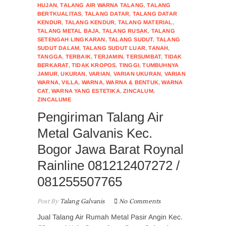
HUJAN
,
TALANG AIR WARNA TALANG
,
TALANG
BERTKUALITAS
,
TALANG DATAR
,
TALANG DATAR
KENDUR
,
TALANG KENDUR
,
TALANG MATERIAL
,
TALANG METAL BAJA
,
TALANG RUSAK
,
TALANG
SETENGAH LINGKARAN
,
TALANG SUDUT
,
TALANG
SUDUT DALAM
,
TALANG SUDUT LUAR
,
TANAH
,
TANGGA
,
TERBAIK
,
TERJAMIN
,
TERSUMBAT
,
TIDAK
BERKARAT
,
TIDAK KROPOS
,
TINGGI
,
TUMBUHNYA
JAMUR
,
UKURAN
,
VARIAN
,
VARIAN UKURAN
,
VARIAN
WARNA
,
VILLA
,
WARNA
,
WARNA & BENTUK
,
WARNA
CAT
,
WARNA YANG ESTETIKA
,
ZINCALUM
,
ZINCALUME
Pengiriman Talang Air
Metal Galvanis Kec.
Bogor Jawa Barat Roynal
Rainline 081212407272 /
081255507765
Post By
Talang Galvanis
No Comments
Jual Talang Air Rumah Metal Pasir Angin Kec.