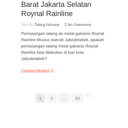
Barat Jakarta Selatan
Roynal Rainline
Post By
Talang Galvanis
No Comments
Pemasangan talang air metal galvanis Roynal
Rainline khusus daerah Jabodetabek, apakah
pemasangan talang metal galvanis Roynal
Rainline bisa dilakukan di luar kota
Jabodetabek?
Continue Reading
Posts
Page
Page
Page
Next
1
2
…
50
page
pagination