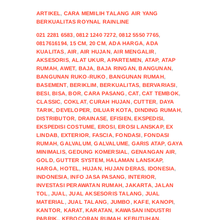
ARTIKEL
,
CARA MEMILIH TALANG AIR YANG
BERKUALITAS ROYNAL RAINLINE
021 2281 6583
,
0812 1240 7272
,
0812 5550 7765
,
0817616194
,
15 CM
,
20 CM
,
ADA HARGA
,
ADA
KUALITAS
,
AIR
,
AIR HUJAN
,
AIR MENGALIR
,
AKSESORIS
,
ALAT UKUR
,
APARTEMEN
,
ATAP
,
ATAP
RUMAH
,
AWET
,
BAJA
,
BAJA RINGAN
,
BANGUNAN
,
BANGUNAN RUKO-RUKO
,
BANGUNAN RUMAH
,
BASEMENT
,
BERIKLIM
,
BERKUALITAS
,
BERVARIASI
,
BESI
,
BISA
,
BOR
,
CARA PASANG
,
CAT
,
CAT TEMBOK
,
CLASSIC
,
COKLAT
,
CURAH HUJAN
,
CUTTER
,
DAYA
TARIK
,
DEVELOPER
,
DILUAR KOTA
,
DINDING RUMAH
,
DISTRIBUTOR
,
DRAINASE
,
EFISIEN
,
EKSPEDISI
,
EKSPEDISI COSTUME
,
EROSI
,
EROSI LANSKAP
,
EX
LINDAB
,
EXTERIOR
,
FASCIA
,
FONDASI
,
FONDASI
RUMAH
,
GALVALUM
,
GALVALUME
,
GARIS ATAP
,
GAYA
MINIMALIS
,
GEDUNG KOMERSIAL
,
GENANGAN AIR
,
GOLD
,
GUTTER SYSTEM
,
HALAMAN LANSKAP
,
HARGA
,
HOTEL
,
HUJAN
,
HUJAN DERAS
,
IDONESIA
,
INDONESIA
,
INFO JASA PASANG
,
INTERIOR
,
INVESTASI PERAWATAN RUMAH
,
JAKARTA
,
JALAN
TOL
,
JUAL
,
JUAL AKSESORIS TALANG
,
JUAL
MATERIAL
,
JUAL TALANG
,
JUMBO
,
KAFE
,
KANOPI
,
KANTOR
,
KARAT
,
KARATAN
,
KAWASAN INDUSTRI
PABRIK.
,
KEBOCORAN RUMAH
,
KEBUTUHAN
,