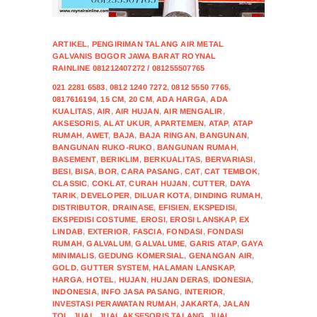
ARTIKEL
,
PENGIRIMAN TALANG AIR METAL
GALVANIS BOGOR JAWA BARAT ROYNAL
RAINLINE 081212407272 / 081255507765
021 2281 6583
,
0812 1240 7272
,
0812 5550 7765
,
0817616194
,
15 CM
,
20 CM
,
ADA HARGA
,
ADA
KUALITAS
,
AIR
,
AIR HUJAN
,
AIR MENGALIR
,
AKSESORIS
,
ALAT UKUR
,
APARTEMEN
,
ATAP
,
ATAP
RUMAH
,
AWET
,
BAJA
,
BAJA RINGAN
,
BANGUNAN
,
BANGUNAN RUKO-RUKO
,
BANGUNAN RUMAH
,
BASEMENT
,
BERIKLIM
,
BERKUALITAS
,
BERVARIASI
,
BESI
,
BISA
,
BOR
,
CARA PASANG
,
CAT
,
CAT TEMBOK
,
CLASSIC
,
COKLAT
,
CURAH HUJAN
,
CUTTER
,
DAYA
TARIK
,
DEVELOPER
,
DILUAR KOTA
,
DINDING RUMAH
,
DISTRIBUTOR
,
DRAINASE
,
EFISIEN
,
EKSPEDISI
,
EKSPEDISI COSTUME
,
EROSI
,
EROSI LANSKAP
,
EX
LINDAB
,
EXTERIOR
,
FASCIA
,
FONDASI
,
FONDASI
RUMAH
,
GALVALUM
,
GALVALUME
,
GARIS ATAP
,
GAYA
MINIMALIS
,
GEDUNG KOMERSIAL
,
GENANGAN AIR
,
GOLD
,
GUTTER SYSTEM
,
HALAMAN LANSKAP
,
HARGA
,
HOTEL
,
HUJAN
,
HUJAN DERAS
,
IDONESIA
,
INDONESIA
,
INFO JASA PASANG
,
INTERIOR
,
INVESTASI PERAWATAN RUMAH
,
JAKARTA
,
JALAN
TOL
,
JUAL
,
JUAL AKSESORIS TALANG
,
JUAL