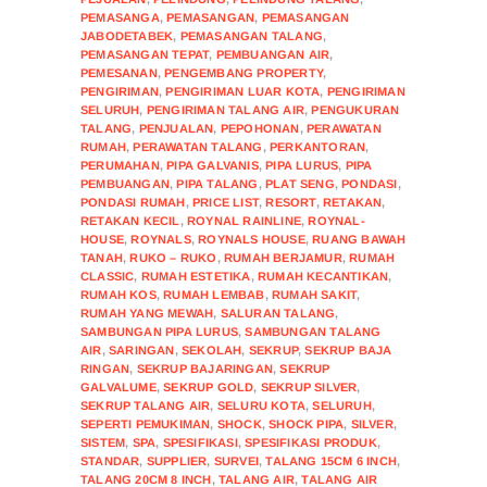
PEMASANGA
,
PEMASANGAN
,
PEMASANGAN
JABODETABEK
,
PEMASANGAN TALANG
,
PEMASANGAN TEPAT
,
PEMBUANGAN AIR
,
PEMESANAN
,
PENGEMBANG PROPERTY
,
PENGIRIMAN
,
PENGIRIMAN LUAR KOTA
,
PENGIRIMAN
SELURUH
,
PENGIRIMAN TALANG AIR
,
PENGUKURAN
TALANG
,
PENJUALAN
,
PEPOHONAN
,
PERAWATAN
RUMAH
,
PERAWATAN TALANG
,
PERKANTORAN
,
PERUMAHAN
,
PIPA GALVANIS
,
PIPA LURUS
,
PIPA
PEMBUANGAN
,
PIPA TALANG
,
PLAT SENG
,
PONDASI
,
PONDASI RUMAH
,
PRICE LIST
,
RESORT
,
RETAKAN
,
RETAKAN KECIL
,
ROYNAL RAINLINE
,
ROYNAL-
HOUSE
,
ROYNALS
,
ROYNALS HOUSE
,
RUANG BAWAH
TANAH
,
RUKO – RUKO
,
RUMAH BERJAMUR
,
RUMAH
CLASSIC
,
RUMAH ESTETIKA
,
RUMAH KECANTIKAN
,
RUMAH KOS
,
RUMAH LEMBAB
,
RUMAH SAKIT
,
RUMAH YANG MEWAH
,
SALURAN TALANG
,
SAMBUNGAN PIPA LURUS
,
SAMBUNGAN TALANG
AIR
,
SARINGAN
,
SEKOLAH
,
SEKRUP
,
SEKRUP BAJA
RINGAN
,
SEKRUP BAJARINGAN
,
SEKRUP
GALVALUME
,
SEKRUP GOLD
,
SEKRUP SILVER
,
SEKRUP TALANG AIR
,
SELURU KOTA
,
SELURUH
,
SEPERTI PEMUKIMAN
,
SHOCK
,
SHOCK PIPA
,
SILVER
,
SISTEM
,
SPA
,
SPESIFIKASI
,
SPESIFIKASI PRODUK
,
STANDAR
,
SUPPLIER
,
SURVEI
,
TALANG 15CM 6 INCH
,
TALANG 20CM 8 INCH
,
TALANG AIR
,
TALANG AIR