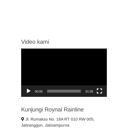
Video kami
Video
Player
00:00
01:05
Kunjungi Roynal Rainline
Jl. Rumakso No. 18A RT 010 RW 005,
Jatiranggon, Jatisampurna