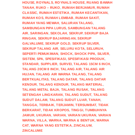
HOUSE
,
ROYNALS
,
ROYNALS HOUSE
,
RUANG BAWAH
TANAH
,
RUKO – RUKO
,
RUMAH BERJAMUR
,
RUMAH
CLASSIC
,
RUMAH ESTETIKA
,
RUMAH KECANTIKAN
,
RUMAH KOS
,
RUMAH LEMBAB
,
RUMAH SAKIT
,
RUMAH YANG MEWAH
,
SALURAN TALANG
,
SAMBUNGAN PIPA LURUS
,
SAMBUNGAN TALANG
AIR
,
SARINGAN
,
SEKOLAH
,
SEKRUP
,
SEKRUP BAJA
RINGAN
,
SEKRUP BAJARINGAN
,
SEKRUP
GALVALUME
,
SEKRUP GOLD
,
SEKRUP SILVER
,
SEKRUP TALANG AIR
,
SELURU KOTA
,
SELURUH
,
SEPERTI PEMUKIMAN
,
SHOCK
,
SHOCK PIPA
,
SILVER
,
SISTEM
,
SPA
,
SPESIFIKASI
,
SPESIFIKASI PRODUK
,
STANDAR
,
SUPPLIER
,
SURVEI
,
TALANG 15CM 6 INCH
,
TALANG 20CM 8 INCH
,
TALANG AIR
,
TALANG AIR
HUJAN
,
TALANG AIR WARNA TALANG
,
TALANG
BERTKUALITAS
,
TALANG DATAR
,
TALANG DATAR
KENDUR
,
TALANG KENDUR
,
TALANG MATERIAL
,
TALANG METAL BAJA
,
TALANG RUSAK
,
TALANG
SETENGAH LINGKARAN
,
TALANG SUDUT
,
TALANG
SUDUT DALAM
,
TALANG SUDUT LUAR
,
TANAH
,
TANGGA
,
TERBAIK
,
TERJAMIN
,
TERSUMBAT
,
TIDAK
BERKARAT
,
TIDAK KROPOS
,
TINGGI
,
TUMBUHNYA
JAMUR
,
UKURAN
,
VARIAN
,
VARIAN UKURAN
,
VARIAN
WARNA
,
VILLA
,
WARNA
,
WARNA & BENTUK
,
WARNA
CAT
,
WARNA YANG ESTETIKA
,
ZINCALUM
,
ZINCALUME