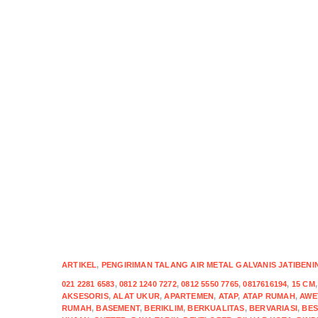
ARTIKEL
,
PENGIRIMAN TALANG AIR METAL GALVANIS JATIBENING
021 2281 6583
,
0812 1240 7272
,
0812 5550 7765
,
0817616194
,
15 CM
AKSESORIS
,
ALAT UKUR
,
APARTEMEN
,
ATAP
,
ATAP RUMAH
,
AWE
RUMAH
,
BASEMENT
,
BERIKLIM
,
BERKUALITAS
,
BERVARIASI
,
BES