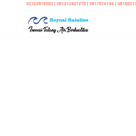
Skip
02122816583
|
081212407272
|
0817616194
|
0818201
to
content
RoynalRa
INOVASI TALANG AIR B