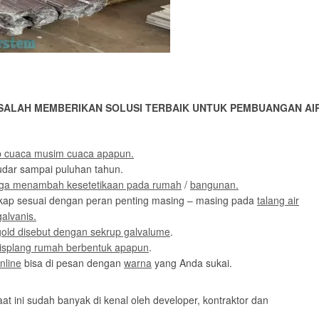
ALAH MEMBERIKAN SOLUSI TERBAIK UNTUK PEMBUANGAN AI
p cuaca musim cuaca apapun.
udar sampai puluhan tahun.
juga menambah kesetetikaan pada rumah
/
bangunan.
kap sesuai dengan peran penting masing – masing pada
talang air
galvanis.
gold disebut dengan sekrup galvalume
.
lisplang rumah berbentuk apapun
.
nline
bisa di pesan dengan
warna
yang Anda sukai.
at ini sudah banyak di kenal oleh developer, kontraktor dan