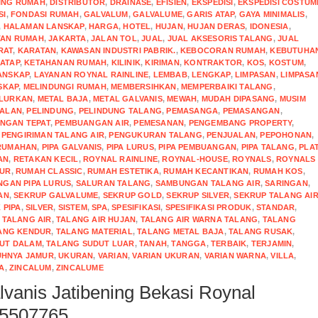
ING RUMAH
,
DISTRIBUTOR
,
DRAINASE
,
EFISIEN
,
EKSPEDISI
,
EKSPEDISI COSTUM
SI
,
FONDASI RUMAH
,
GALVALUM
,
GALVALUME
,
GARIS ATAP
,
GAYA MINIMALIS
,
,
HALAMAN LANSKAP
,
HARGA
,
HOTEL
,
HUJAN
,
HUJAN DERAS
,
IDONESIA
,
TAN RUMAH
,
JAKARTA
,
JALAN TOL
,
JUAL
,
JUAL AKSESORIS TALANG
,
JUAL
RAT
,
KARATAN
,
KAWASAN INDUSTRI PABRIK.
,
KEBOCORAN RUMAH
,
KEBUTUHA
ATAP
,
KETAHANAN RUMAH
,
KILINIK
,
KIRIMAN
,
KONTRAKTOR
,
KOS
,
KOSTUM
,
ANSKAP
,
LAYANAN ROYNAL RAINLINE
,
LEMBAB
,
LENGKAP
,
LIMPASAN
,
LIMPASA
SKAP
,
MELINDUNGI RUMAH
,
MEMBERSIHKAN
,
MEMPERBAIKI TALANG
,
LURKAN
,
METAL BAJA
,
METAL GALVANIS
,
MEWAH
,
MUDAH DIPASANG
,
MUSIM
UALAN
,
PELINDUNG
,
PELINDUNG TALANG
,
PEMASANGA
,
PEMASANGAN
,
NGAN TEPAT
,
PEMBUANGAN AIR
,
PEMESANAN
,
PENGEMBANG PROPERTY
,
,
PENGIRIMAN TALANG AIR
,
PENGUKURAN TALANG
,
PENJUALAN
,
PEPOHONAN
,
RUMAHAN
,
PIPA GALVANIS
,
PIPA LURUS
,
PIPA PEMBUANGAN
,
PIPA TALANG
,
PLA
AN
,
RETAKAN KECIL
,
ROYNAL RAINLINE
,
ROYNAL-HOUSE
,
ROYNALS
,
ROYNALS
MUR
,
RUMAH CLASSIC
,
RUMAH ESTETIKA
,
RUMAH KECANTIKAN
,
RUMAH KOS
,
NGAN PIPA LURUS
,
SALURAN TALANG
,
SAMBUNGAN TALANG AIR
,
SARINGAN
,
AN
,
SEKRUP GALVALUME
,
SEKRUP GOLD
,
SEKRUP SILVER
,
SEKRUP TALANG AI
 PIPA
,
SILVER
,
SISTEM
,
SPA
,
SPESIFIKASI
,
SPESIFIKASI PRODUK
,
STANDAR
,
,
TALANG AIR
,
TALANG AIR HUJAN
,
TALANG AIR WARNA TALANG
,
TALANG
ANG KENDUR
,
TALANG MATERIAL
,
TALANG METAL BAJA
,
TALANG RUSAK
,
UT DALAM
,
TALANG SUDUT LUAR
,
TANAH
,
TANGGA
,
TERBAIK
,
TERJAMIN
,
HNYA JAMUR
,
UKURAN
,
VARIAN
,
VARIAN UKURAN
,
VARIAN WARNA
,
VILLA
,
A
,
ZINCALUM
,
ZINCALUME
lvanis Jatibening Bekasi Roynal
55507765