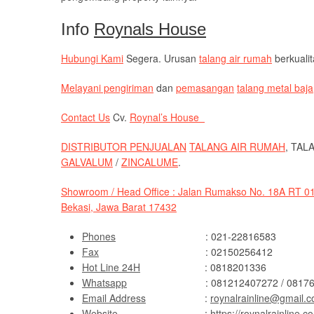
Info
Roynals House
Hubungi Kami
Segera. Urusan
talang air rumah
berkuali
Melayani pengiriman
dan
pemasangan
talang metal baja
Contact Us
Cv.
Roynal’s House
DISTRIBUTOR PENJUALAN
TALANG AIR RUMAH
, TAL
GALVALUM
/
ZINCALUME
.
Showroom / Head Office : Jalan Rumakso No. 18A RT 0
Bekasi, Jawa Barat 17432
Phones
: 021-22816583
Fax
: 02150256412
Hot Line 24H
: 0818201336
Whatsapp
: 081212407272 / 081761619
Email Address
:
roynalrainline@gmail.
Website
:
https://roynalrainline.c