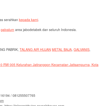
tas serahkan
kepada kami
.
galvalum
area jabodetabek dan seluruh Indonesia.
ANG PABRIK,
TALANG AIR HUJAN
METAL BAJA
,
GALVANIS
,
10 RW 005 Kelurahan Jatiranggon Kecamatan Jatisampurna, Kota
4 / 081255507765
com
om,
https://talangairhujan.roynalshouse.com