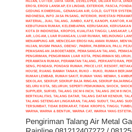
HUJAN
,
CUTTER
,
DAYA TARIK
,
DEVELOPER
,
DILUAR KOTA
,
DIND
EROSI
,
EROSI LANSKAP
,
EX LINDAB
,
EXTERIOR
,
FASCIA
,
FONDA
GEDUNG KOMERSIAL
,
GENANGAN AIR
,
GOLD
,
GUTTER SYSTEM
INDONESIA
,
INFO JASA PASANG
,
INTERIOR
,
INVESTASI PERAWA
MATERIAL
,
JUAL TALANG
,
JUMBO
,
KAFE
,
KANOPI
,
KANTOR
,
KA
KEBUTUHAN RUMAH
,
KELEMBAPAN
,
KERUSAKAN
,
KERUSAKAN 
KOTA DI INDONESIA
,
KROPOS
,
KUALITAS TINGGI
,
LANSAKAP
,
L
AIR
,
LOGAM
,
LUAR RUANGAN
,
LUAR RUMAH
,
MELINDUNGI LAN
MENAMPUNG AIR
,
MENCEGAH EROSI HALAMAN RUMAH
,
MENYA
HUJAN
,
MUSIM PANAS
,
OBENG'
,
PABRIK
,
PABRIKAN
,
PALU
,
PEJ
PEMASANGAN JABODETABEK
,
PEMASANGAN TALANG
,
PEMASA
PENGIRIMAN
,
PENGIRIMAN LUAR KOTA
,
PENGIRIMAN SELURUH
PERAWATAN RUMAH
,
PERAWATAN TALANG
,
PERKANTORAN
,
PE
SENG
,
PONDASI
,
PONDASI RUMAH
,
PRICE LIST
,
RESORT
,
RETAK
HOUSE
,
RUANG BAWAH TANAH
,
RUKO – RUKO
,
RUMAH BERJA
RUMAH LEMBAB
,
RUMAH SAKIT
,
RUMAH YANG MEWAH
,
S AMBU
SEKOLAH
,
SEKRUP
,
SEKRUP BAJA RINGAN
,
SEKRUP BAJARING
SELURU KOTA
,
SELURUH
,
SEPERTI PEMUKIMAN
,
SHOCK
,
SHOCK
SUPPLIER
,
SURVEI
,
TALANG 15CM 6 INCH
,
TALANG 20CM 8 INCH
BERTKUALITAS
,
TALANG DATAR
,
TALANG DATAR KENDUR
,
TAL
TALANG SETENGAH LINGKARAN
,
TALANG SUDUT
,
TALANG SUD
TERSUMBAT
,
TIDAK BERKARAT
,
TIDAK KROPOS
,
TINGGI
,
TUMBU
WARNA
,
WARNA & BENTUK
,
WARNA CAT
,
WARNA YANG ESTETIK
Pengiriman Talang Air Metal Ga
Rainline 081212407272 / 0812