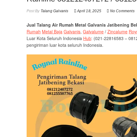
Post By
Talang Galvanis
April 18, 2025
No Comments
Jual Talang Air Rumah Metal Galvanis Jatibening B
Rumah
Metal Baja
Galvanis
,
Galvalume
/
Zincalume
Royn
Luar Kota Seluruh Indonesia
Hub
: (021-22816583 – 08
pengiriman luar kota seluruh Indonesia.