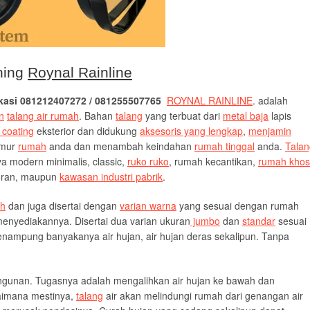
ening
Roynal Rainline
ekasi 081212407272 / 081255507765
ROYNAL RAINLINE
. adalah
n
talang air rumah
. Bahan
talang
yang terbuat dari
metal baja
lapis
 coating
eksterior dan didukung
aksesoris yang lengkap
,
menjamin
umur
rumah
anda dan menambah keindahan
rumah tinggal
anda.
Talan
 modern minimalis, classic,
ruko ruko
, rumah kecantikan,
rumah khos
toran, maupun
kawasan industri pabrik
.
h
dan juga disertai dengan
varian warna
yang sesuai dengan rumah
enyediakannya. Disertai dua varian ukuran
jumbo
dan
standar
sesuai
nampung banyakanya air hujan, air hujan deras sekalipun. Tanpa
angunan. Tugasnya adalah mengalihkan air hujan ke bawah dan
aimana mestinya,
talang
air akan melindungi rumah dari genangan air