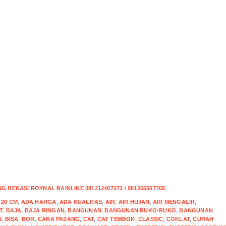
 BEKASI ROYNAL RAINLINE 081212407272 / 081255507765
,
20 CM
,
ADA HARGA
,
ADA KUALITAS
,
AIR
,
AIR HUJAN
,
AIR MENGALIR
,
T
,
BAJA
,
BAJA RINGAN
,
BANGUNAN
,
BANGUNAN RUKO-RUKO
,
BANGUNAN
I
,
BISA
,
BOR
,
CARA PASANG
,
CAT
,
CAT TEMBOK
,
CLASSIC
,
COKLAT
,
CURAH