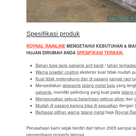
Spesifikasi produk
ROYNAL RAINLINE
MENGETAHUI KEBUTUHAN & MAS
HUJAN DIRUMAH ANDA
SPESIFIKASI TERBAIK
.
Bahan baja lapis galvanis anti karat
/
tahan terhada
Warna powder coating
eksterior kuat tidak mudah p
Kuat tidak melengkung dan di pasang
sangat rapi 
Menyediakan
aksesoris
talang metal baja
yang leng
galvanis
, memiliki pelindung yang kuat pada
talang 
Menggunakan sekrup bajaringan sekrup silver
dan
Mudah di pasang karena bisa di sesuaikan
dengan
Berbagai pilihan warna
talang metal
baja
Roynal Rai
Perusahaan kami sejak berdiri dari tahun 2005 sampai sa
pengembang property lainnya.