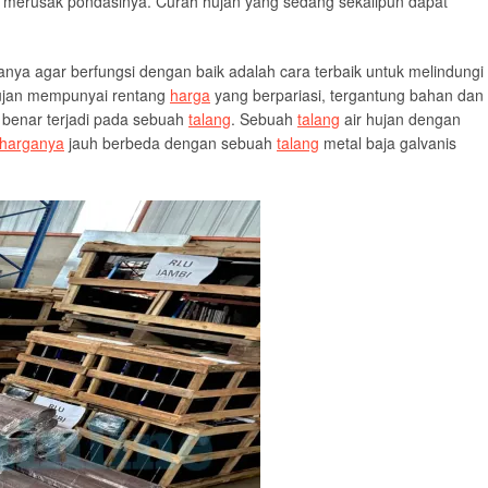
i merusak pondasinya. Curah hujan yang sedang sekalipun dapat
anya agar berfungsi dengan baik adalah cara terbaik untuk melindungi
ujan mempunyai rentang
harga
yang berpariasi, tergantung bahan dan
 benar terjadi pada sebuah
talang
. Sebuah
talang
air hujan dengan
harganya
jauh berbeda dengan sebuah
talang
metal baja galvanis