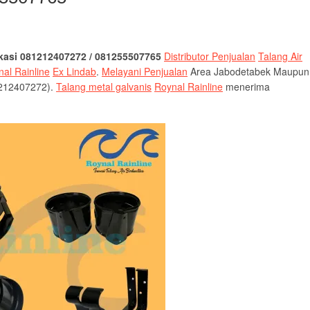
ekasi 081212407272
/ 081255507765
Distributor Penjualan
Talang Air
al Rainline
Ex Lindab
.
Melayani Penjualan
Area Jabodetabek Maupun
1212407272).
Talang metal galvanis
Roynal Rainline
menerima