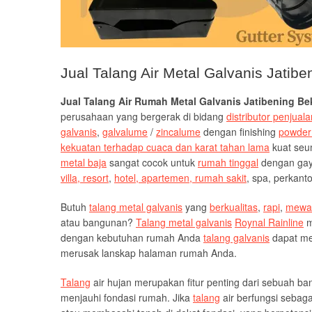
Jual Talang Air Metal Galvanis Jatib
Jual Talang Air Rumah Metal Galvanis Jatibening B
perusahaan yang bergerak di bidang
distributor penjuala
galvanis
,
galvalume
/
zincalume
dengan finishing
powder
kekuatan terhadap cuaca dan karat tahan lama
kuat se
metal baja
sangat cocok untuk
rumah tinggal
dengan gaya
villa, resort
,
hotel, apartemen, rumah sakit
, spa, perkan
Butuh
talang metal galvanis
yang
berkualitas
,
rapi
,
mewa
atau bangunan?
Talang metal galvanis
Roynal Rainline
m
dengan kebutuhan rumah Anda
talang galvanis
dapat me
merusak lanskap halaman rumah Anda.
Talang
air hujan merupakan fitur penting dari sebuah b
menjauhi fondasi rumah. Jika
talang
air berfungsi sebag