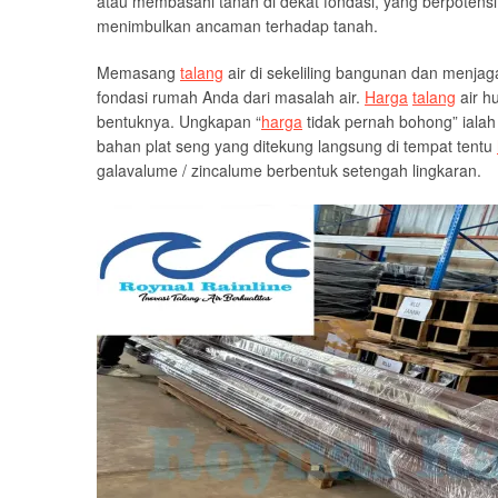
atau membasahi tanah di dekat fondasi, yang berpotens
menimbulkan ancaman terhadap tanah.
Memasang
talang
air di sekeliling bangunan dan menjag
fondasi rumah Anda dari masalah air.
Harga
talang
air h
bentuknya. Ungkapan “
harga
tidak pernah bohong” ialah
bahan plat seng yang ditekung langsung di tempat tentu
galavalume / zincalume berbentuk setengah lingkaran.