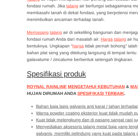
fondasi rumah. Jika
talang
air berfungsi sebagaimana me
membasahi tanah di dekat fondasi, yang berpotensi mer
menimbulkan ancaman terhadap tanah.
Memasang
talang
air di sekeliling bangunan dan menjag
fondasi rumah Anda dari masalah air.
Harga
talang
air h
bentuknya. Ungkapan “
harga
tidak pernah bohong” ialah
bahan plat seng yang ditekung langsung di tempat tentu
galavalume / zincalume berbentuk setengah lingkaran.
Spesifikasi produk
ROYNAL RAINLINE
MENGETAHUI KEBUTUHAN
&
MA
HUJAN DIRUMAH ANDA
SPESIFIKASI TERBAIK
.
Bahan baja lapis galvanis anti karat / tahan terha
Warna powder coating eksterior kuat tidak mudah 
Kuat tidak melengkung dan di pasang sangat rapi 
Menyediakan aksesoris talang metal baja yang leng
galvanis, memiliki pelindung yang kuat pada talang 