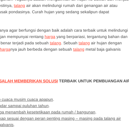
stinya,
talang
air akan melindungi rumah dari genangan air atau
usak pondasinya. Curah hujan yang sedang sekalipun dapat
anya agar berfungsi dengan baik adalah cara terbaik untuk melindungi
ujan mempunyai rentang
harga
yang berpariasi, tergantung bahan dan
 benar terjadi pada sebuah
talang
. Sebuah
talang
air hujan dengan
harga
nya jauh berbeda dengan sebuah
talang
metal baja galvanis
SALAH MEMBERIKAN SOLUSI
TERBAIK UNTUK PEMBUANGAN AI
dap cuaca musim cuaca apapun
.
pudar sampai puluhan tahun
.
juga menambah kesetetikaan pada rumah / bangunan
.
kap sesuai dengan peran penting masing – masing pada talang air
galvanis
.