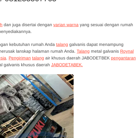
h
dan juga disertai dengan
varian warna
yang sesuai dengan rumah
enyediakannya.
ngan kebutuhan rumah Anda
talang
galvanis dapat menampung
a merusak lanskap halaman rumah Anda.
Talang
metal galvanis
Roynal
esia
.
Pengiriman
talang
air khusus daerah JABODETBEK
pengantaran
al galvanis khusus daerah
JABODETABEK.