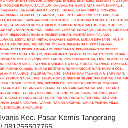
ING RUMAH
,
DISTRIBUTOR
,
DRAINASE
,
EFISIEN
,
EKSPEDISI
,
EKSPEDISI COSTUM
SI
,
FONDASI RUMAH
,
GALVALUM
,
GALVALUME
,
GARIS ATAP
,
GAYA MINIMALIS
,
,
HALAMAN LANSKAP
,
HARGA
,
HOTEL
,
HUJAN
,
HUJAN DERAS
,
IDONESIA
,
TAN RUMAH
,
JAKARTA
,
JALAN TOL
,
JUAL
,
JUAL AKSESORIS TALANG
,
JUAL
RAT
,
KARATAN
,
KAWASAN INDUSTRI PABRIK.
,
KEBOCORAN RUMAH
,
KEBUTUHA
ATAP
,
KETAHANAN RUMAH
,
KILINIK
,
KIRIMAN
,
KONTRAKTOR
,
KOS
,
KOSTUM
,
ANSKAP
,
LAYANAN ROYNAL RAINLINE
,
LEMBAB
,
LENGKAP
,
LIMPASAN
,
LIMPASA
SKAP
,
MELINDUNGI RUMAH
,
MEMBERSIHKAN
,
MEMPERBAIKI TALANG
,
LURKAN
,
METAL BAJA
,
METAL GALVANIS
,
MEWAH
,
MUDAH DIPASANG
,
MUSIM
UALAN
,
PELINDUNG
,
PELINDUNG TALANG
,
PEMASANGA
,
PEMASANGAN
,
NGAN TEPAT
,
PEMBUANGAN AIR
,
PEMESANAN
,
PENGEMBANG PROPERTY
,
,
PENGIRIMAN TALANG AIR
,
PENGUKURAN TALANG
,
PENJUALAN
,
PEPOHONAN
,
RUMAHAN
,
PIPA GALVANIS
,
PIPA LURUS
,
PIPA PEMBUANGAN
,
PIPA TALANG
,
PLA
AN
,
RETAKAN KECIL
,
ROYNAL RAINLINE
,
ROYNAL-HOUSE
,
ROYNALS
,
ROYNALS
MUR
,
RUMAH CLASSIC
,
RUMAH ESTETIKA
,
RUMAH KECANTIKAN
,
RUMAH KOS
,
NGAN PIPA LURUS
,
SALURAN TALANG
,
SAMBUNGAN TALANG AIR
,
SARINGAN
,
AN
,
SEKRUP GALVALUME
,
SEKRUP GOLD
,
SEKRUP SILVER
,
SEKRUP TALANG AI
 PIPA
,
SILVER
,
SISTEM
,
SPA
,
SPESIFIKASI
,
SPESIFIKASI PRODUK
,
STANDAR
,
,
TALANG AIR
,
TALANG AIR HUJAN
,
TALANG AIR WARNA TALANG
,
TALANG
ANG KENDUR
,
TALANG MATERIAL
,
TALANG METAL BAJA
,
TALANG RUSAK
,
UT DALAM
,
TALANG SUDUT LUAR
,
TANAH
,
TANGGA
,
TERBAIK
,
TERJAMIN
,
HNYA JAMUR
,
UKURAN
,
VARIAN
,
VARIAN UKURAN
,
VARIAN WARNA
,
VILLA
,
A
,
ZINCALUM
,
ZINCALUME
alvanis Kec. Pasar Kemis Tangerang
 / 081255507765