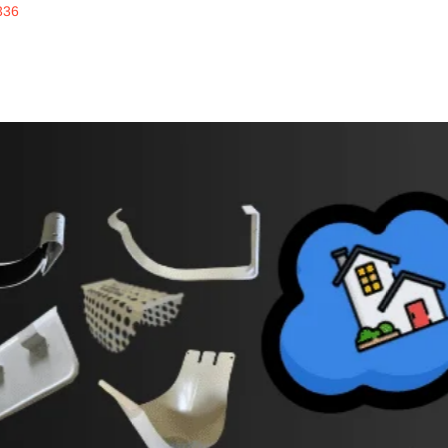
336
inline
ERKUALITAS
alrainline, artikel menarik untuk disimak, seputar 
des
talang putih Royna