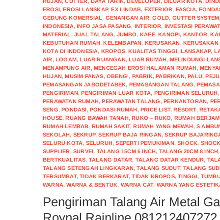
HUJAN
,
CUTTER
,
DAYA TARIK
,
DEVELOPER
,
DILUAR KOTA
,
DIND
EROSI
,
EROSI LANSKAP
,
EX LINDAB
,
EXTERIOR
,
FASCIA
,
FONDA
GEDUNG KOMERSIAL
,
GENANGAN AIR
,
GOLD
,
GUTTER SYSTEM
INDONESIA
,
INFO JASA PASANG
,
INTERIOR
,
INVESTASI PERAWA
MATERIAL
,
JUAL TALANG
,
JUMBO
,
KAFE
,
KANOPI
,
KANTOR
,
KA
KEBUTUHAN RUMAH
,
KELEMBAPAN
,
KERUSAKAN
,
KERUSAKAN 
KOTA DI INDONESIA
,
KROPOS
,
KUALITAS TINGGI
,
LANSAKAP
,
L
AIR
,
LOGAM
,
LUAR RUANGAN
,
LUAR RUMAH
,
MELINDUNGI LAN
MENAMPUNG AIR
,
MENCEGAH EROSI HALAMAN RUMAH
,
MENYA
HUJAN
,
MUSIM PANAS
,
OBENG'
,
PABRIK
,
PABRIKAN
,
PALU
,
PEJ
PEMASANGAN JABODETABEK
,
PEMASANGAN TALANG
,
PEMASA
PENGIRIMAN
,
PENGIRIMAN LUAR KOTA
,
PENGIRIMAN SELURUH
PERAWATAN RUMAH
,
PERAWATAN TALANG
,
PERKANTORAN
,
PE
SENG
,
PONDASI
,
PONDASI RUMAH
,
PRICE LIST
,
RESORT
,
RETAK
HOUSE
,
RUANG BAWAH TANAH
,
RUKO – RUKO
,
RUMAH BERJA
RUMAH LEMBAB
,
RUMAH SAKIT
,
RUMAH YANG MEWAH
,
S AMBU
SEKOLAH
,
SEKRUP
,
SEKRUP BAJA RINGAN
,
SEKRUP BAJARING
SELURU KOTA
,
SELURUH
,
SEPERTI PEMUKIMAN
,
SHOCK
,
SHOCK
SUPPLIER
,
SURVEI
,
TALANG 15CM 6 INCH
,
TALANG 20CM 8 INCH
BERTKUALITAS
,
TALANG DATAR
,
TALANG DATAR KENDUR
,
TAL
TALANG SETENGAH LINGKARAN
,
TALANG SUDUT
,
TALANG SUD
TERSUMBAT
,
TIDAK BERKARAT
,
TIDAK KROPOS
,
TINGGI
,
TUMBU
WARNA
,
WARNA & BENTUK
,
WARNA CAT
,
WARNA YANG ESTETIK
Pengiriman Talang Air Metal G
Roynal Rainline 081212407272