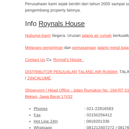
Perusahaan kami sejak berdiri dari tahun 2005 sampai sa
pengembang property lainnya.
Info
Roynals House
Hubungi Kami
Segera. Urusan
talang air rumah
berkuali
Melayani pengiriman
dan
pemasangan
talang metal baja
Contact Us
Cv.
Roynal’s House
DISTRIBUTOR PENJUALAN
TALANG AIR RUMAH
, TAL
/
ZINCALUME
.
Showroom / Head Office : Jalan Rumakso No. 18A RT 0
Bekasi, Jawa Barat 17432
Phones
: 021-22816583
Fax
: 02150256412
Hot Line 24H
: 0818201336
Whatsapp
: 081212407272 / 081761619