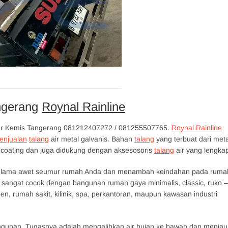
angerang
Roynal Rainline
sar Kemis Tangerang 081212407272 / 081255507765.
Roynal Rainline
enjualan
talang
air metal galvanis. Bahan
talang
yang terbuat dari meta
r coating dan juga didukung dengan aksesosoris
talang
air yang lengka
han lama awet seumur rumah Anda dan menambah keindahan pada ruma
s sangat cocok dengan bangunan rumah gaya minimalis, classic, ruko –
men, rumah sakit, kilinik, spa, perkantoran, maupun kawasan industri
angunan. Tugasnya adalah mengalihkan air hujan ke bawah dan menjau