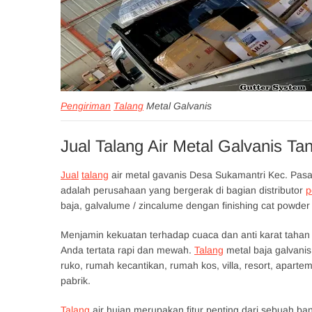
Pengiriman
Talang
Metal Galvanis
Jual Talang Air Metal Galvanis T
Jual
talang
air metal gavanis Desa Sukamantri Kec. Pa
adalah perusahaan yang bergerak di bagian distributor
p
baja, galvalume / zincalume dengan finishing cat powde
Menjamin kekuatan terhadap cuaca dan anti karat ta
Anda tertata rapi dan mewah.
Talang
metal baja galvani
ruko, rumah kecantikan, rumah kos, villa, resort, aparte
pabrik.
Talang
air hujan merupakan fitur penting dari sebuah b