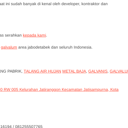
at ini sudah banyak di kenal oleh developer, kontraktor dan
tas serahkan
kepada kami
.
galvalum
area jabodetabek dan seluruh Indonesia.
ANG PABRIK,
TALANG AIR HUJAN
METAL BAJA
,
GALVANIS
,
GALVAL
10 RW 005 Kelurahan Jatiranggon Kecamatan Jatisampurna, Kota
4 / 081255507765