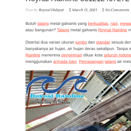
Post By
Roynal Hidayat
March 13, 2025
No Comments
Butuh
talang
metal galvanis yang
berkualitas
,
rapi
,
mewa
atau bangunan?
Talang
metal galvanis
Roynal Rainline
m
Disertai dua varian ukuran
jumbo
dan
standar
sesuai de
banyakanya air hujan, air hujan deras sekalipun. Tanp
Rainline
menerima
pengiriman
diluar kota
seluruh Indon
menggunakan
armada toko
.
Pemasangan
talang
air met