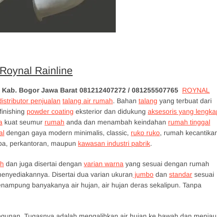
Roynal Rainline
si Kab. Bogor Jawa Barat 081212407272 / 081255507765
ROYNAL
distributor penjualan
talang air rumah
. Bahan
talang
yang terbuat dari
inishing
powder coating
eksterior dan didukung
aksesoris yang lengka
a
kuat seumur
rumah
anda dan menambah keindahan
rumah tinggal
al
dengan gaya modern minimalis, classic,
ruko ruko
, rumah kecantika
spa, perkantoran, maupun
kawasan industri pabrik
.
h
dan juga disertai dengan
varian warna
yang sesuai dengan rumah
enyediakannya. Disertai dua varian ukuran
jumbo
dan
standar
sesuai
ampung banyakanya air hujan, air hujan deras sekalipun. Tanpa
angunan. Tugasnya adalah mengalihkan air hujan ke bawah dan menjau