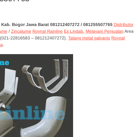
si Kab. Bogor Jawa Barat 081212407272
/ 081255507765
Distributor
lume
/
Zincalume
Roynal Rainline
Ex Lindab.
Melayani Penjualan
Area
 (021-22816583 – 081212407272).
Talang metal galvanis
Roynal
ia
.