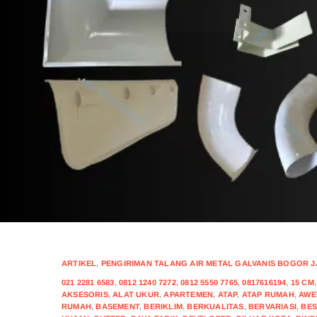
ARTIKEL
,
PENGIRIMAN TALANG AIR METAL GALVANIS BOGOR JAW
021 2281 6583
,
0812 1240 7272
,
0812 5550 7765
,
0817616194
,
15 CM
AKSESORIS
,
ALAT UKUR
,
APARTEMEN
,
ATAP
,
ATAP RUMAH
,
AWE
RUMAH
,
BASEMENT
,
BERIKLIM
,
BERKUALITAS
,
BERVARIASI
,
BES