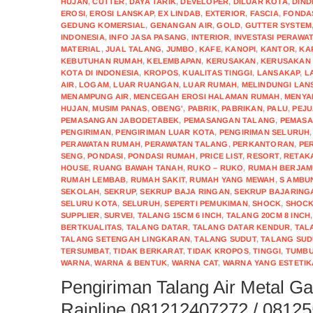
HUJAN
,
CUTTER
,
DAYA TARIK
,
DEVELOPER
,
DILUAR KOTA
,
DIND
EROSI
,
EROSI LANSKAP
,
EX LINDAB
,
EXTERIOR
,
FASCIA
,
FONDA
GEDUNG KOMERSIAL
,
GENANGAN AIR
,
GOLD
,
GUTTER SYSTEM
INDONESIA
,
INFO JASA PASANG
,
INTERIOR
,
INVESTASI PERAWA
MATERIAL
,
JUAL TALANG
,
JUMBO
,
KAFE
,
KANOPI
,
KANTOR
,
KA
KEBUTUHAN RUMAH
,
KELEMBAPAN
,
KERUSAKAN
,
KERUSAKAN 
KOTA DI INDONESIA
,
KROPOS
,
KUALITAS TINGGI
,
LANSAKAP
,
L
AIR
,
LOGAM
,
LUAR RUANGAN
,
LUAR RUMAH
,
MELINDUNGI LAN
MENAMPUNG AIR
,
MENCEGAH EROSI HALAMAN RUMAH
,
MENYA
HUJAN
,
MUSIM PANAS
,
OBENG'
,
PABRIK
,
PABRIKAN
,
PALU
,
PEJ
PEMASANGAN JABODETABEK
,
PEMASANGAN TALANG
,
PEMASA
PENGIRIMAN
,
PENGIRIMAN LUAR KOTA
,
PENGIRIMAN SELURUH
PERAWATAN RUMAH
,
PERAWATAN TALANG
,
PERKANTORAN
,
PE
SENG
,
PONDASI
,
PONDASI RUMAH
,
PRICE LIST
,
RESORT
,
RETAK
HOUSE
,
RUANG BAWAH TANAH
,
RUKO – RUKO
,
RUMAH BERJA
RUMAH LEMBAB
,
RUMAH SAKIT
,
RUMAH YANG MEWAH
,
S AMBU
SEKOLAH
,
SEKRUP
,
SEKRUP BAJA RINGAN
,
SEKRUP BAJARING
SELURU KOTA
,
SELURUH
,
SEPERTI PEMUKIMAN
,
SHOCK
,
SHOCK
SUPPLIER
,
SURVEI
,
TALANG 15CM 6 INCH
,
TALANG 20CM 8 INCH
BERTKUALITAS
,
TALANG DATAR
,
TALANG DATAR KENDUR
,
TAL
TALANG SETENGAH LINGKARAN
,
TALANG SUDUT
,
TALANG SUD
TERSUMBAT
,
TIDAK BERKARAT
,
TIDAK KROPOS
,
TINGGI
,
TUMBU
WARNA
,
WARNA & BENTUK
,
WARNA CAT
,
WARNA YANG ESTETIK
Pengiriman Talang Air Metal G
Rainline 081212407272 / 0812