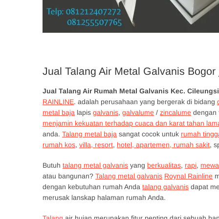
Jual Talang Air Metal Galvanis Bogor
Jual Talang Air Rumah Metal Galvanis Kec. Cileung
RAINLINE
. adalah perusahaan yang bergerak di bidang
metal baja
lapis
galvanis
,
galvalume
/
zincalume
dengan f
menjamin kekuatan terhadap cuaca dan karat tahan lam
anda.
Talang metal baja
sangat cocok untuk
rumah tingg
rumah kos
,
villa, resort
,
hotel, apartemen, rumah sakit
, 
Butuh
talang metal galvanis
yang
berkualitas
,
rapi
,
mewa
atau bangunan?
Talang metal galvanis
Roynal Rainline
m
dengan kebutuhan rumah Anda
talang galvanis
dapat men
merusak lanskap halaman rumah Anda.
Talang
air hujan merupakan fitur penting dari sebuah b