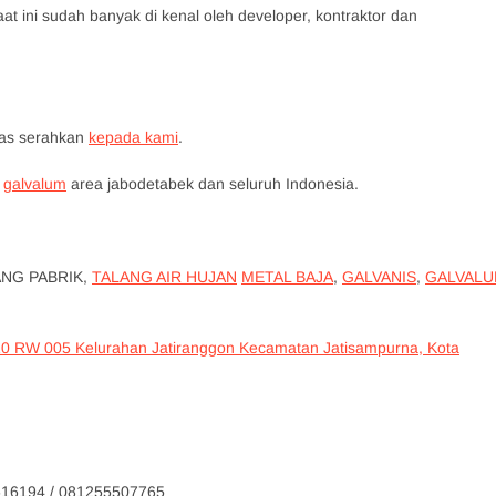
at ini sudah banyak di kenal oleh developer, kontraktor dan
tas serahkan
kepada kami
.
galvalum
area jabodetabek dan seluruh Indonesia.
ANG PABRIK,
TALANG AIR HUJAN
METAL BAJA
,
GALVANIS
,
GALVAL
10 RW 005 Kelurahan Jatiranggon Kecamatan Jatisampurna, Kota
4 / 081255507765