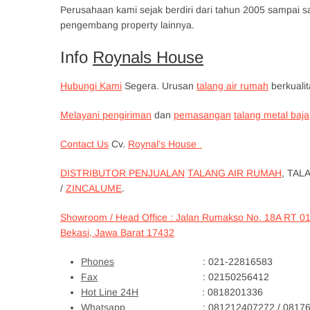
Perusahaan kami sejak berdiri dari tahun 2005 sampai sa
pengembang property lainnya.
Info
Roynals House
Hubungi Kami
Segera. Urusan
talang air rumah
berkuali
Melayani pengiriman
dan
pemasangan
talang metal baja
Contact Us
Cv.
Roynal’s House
DISTRIBUTOR PENJUALAN
TALANG AIR RUMAH
, TAL
/
ZINCALUME
.
Showroom / Head Office : Jalan Rumakso No. 18A RT 0
Bekasi, Jawa Barat 17432
Phones
: 021-22816583
Fax
: 02150256412
Hot Line 24H
: 0818201336
Whatsapp
: 081212407272 / 081761619