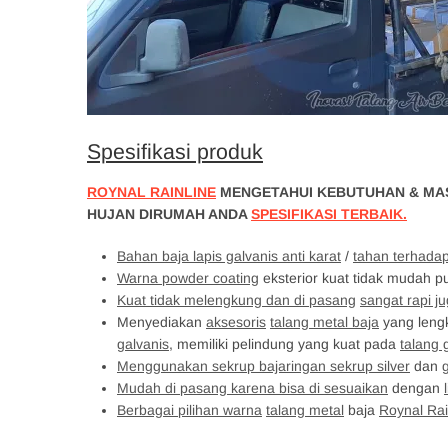
Spesifikasi produk
ROYNAL RAINLINE
MENGETAHUI KEBUTUHAN & MAS
HUJAN DIRUMAH ANDA
SPESIFIKASI TERBAIK.
Bahan baja lapis galvanis anti karat
/
tahan terhada
Warna powder coating
eksterior kuat tidak mudah p
Kuat tidak melengkung dan di pasang
sangat rapi 
Menyediakan
aksesoris
talang metal baja
yang leng
galvanis
, memiliki pelindung yang kuat pada
talang 
Menggunakan sekrup bajaringan sekrup silver
dan
Mudah di pasang karena bisa di sesuaikan
dengan
Berbagai pilihan warna
talang metal
baja
Roynal Rai