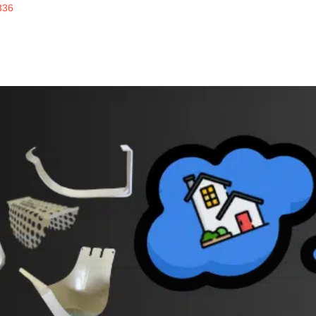
336
inline
ERKUALITAS
alrainline, artikel menarik untuk disimak, seputar 
des
talang putih Royna