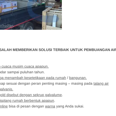
ALAH MEMBERIKAN SOLUSI TERBAIK UNTUK PEMBUANGAN AI
p cuaca musim cuaca apapun.
udar sampai puluhan tahun.
juga menambah kesetetikaan pada rumah
/
bangunan.
kap sesuai dengan peran penting masing – masing pada
talang air
galvanis.
gold disebut dengan sekrup galvalume
.
lisplang rumah berbentuk apapun
.
nline
bisa di pesan dengan
warna
yang Anda sukai.