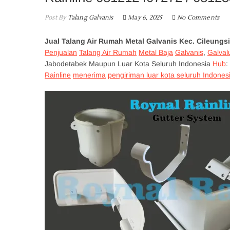
Post By
Talang Galvanis
May 6, 2025
No Comments
Jual Talang Air Rumah Metal Galvanis Kec. Cileung
Penjualan
Talang Air Rumah
Metal Baja
Galvanis
,
Galva
Jabodetabek Maupun Luar Kota Seluruh Indonesia
Hub
:
Rainline
menerima
pengiriman luar kota seluruh Indones