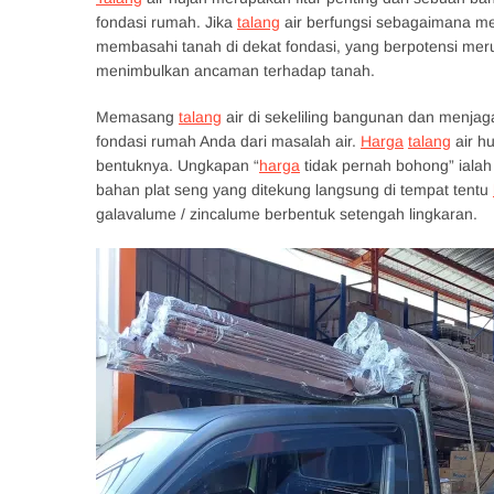
fondasi rumah. Jika
talang
air berfungsi sebagaimana me
membasahi tanah di dekat fondasi, yang berpotensi mer
menimbulkan ancaman terhadap tanah.
Memasang
talang
air di sekeliling bangunan dan menjag
fondasi rumah Anda dari masalah air.
Harga
talang
air h
bentuknya. Ungkapan “
harga
tidak pernah bohong” ialah
bahan plat seng yang ditekung langsung di tempat tentu
galavalume / zincalume berbentuk setengah lingkaran.