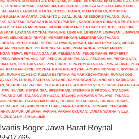
ING RUMAH
,
DISTRIBUTOR
,
DRAINASE
,
EFISIEN
,
EKSPEDISI
,
EKSPEDISI COSTUM
SI
,
FONDASI RUMAH
,
GALVALUM
,
GALVALUME
,
GARIS ATAP
,
GAYA MINIMALIS
,
,
HALAMAN LANSKAP
,
HARGA
,
HOTEL
,
HUJAN
,
HUJAN DERAS
,
IDONESIA
,
TAN RUMAH
,
JAKARTA
,
JALAN TOL
,
JUAL
,
JUAL AKSESORIS TALANG
,
JUAL
RAT
,
KARATAN
,
KAWASAN INDUSTRI PABRIK.
,
KEBOCORAN RUMAH
,
KEBUTUHA
ATAP
,
KETAHANAN RUMAH
,
KILINIK
,
KIRIMAN
,
KONTRAKTOR
,
KOS
,
KOSTUM
,
ANSKAP
,
LAYANAN ROYNAL RAINLINE
,
LEMBAB
,
LENGKAP
,
LIMPASAN
,
LIMPASA
SKAP
,
MELINDUNGI RUMAH
,
MEMBERSIHKAN
,
MEMPERBAIKI TALANG
,
LURKAN
,
METAL BAJA
,
METAL GALVANIS
,
MEWAH
,
MUDAH DIPASANG
,
MUSIM
UALAN
,
PELINDUNG
,
PELINDUNG TALANG
,
PEMASANGA
,
PEMASANGAN
,
NGAN TEPAT
,
PEMBUANGAN AIR
,
PEMESANAN
,
PENGEMBANG PROPERTY
,
,
PENGIRIMAN TALANG AIR
,
PENGUKURAN TALANG
,
PENJUALAN
,
PEPOHONAN
,
RUMAHAN
,
PIPA GALVANIS
,
PIPA LURUS
,
PIPA PEMBUANGAN
,
PIPA TALANG
,
PLA
AN
,
RETAKAN KECIL
,
ROYNAL RAINLINE
,
ROYNAL-HOUSE
,
ROYNALS
,
ROYNALS
MUR
,
RUMAH CLASSIC
,
RUMAH ESTETIKA
,
RUMAH KECANTIKAN
,
RUMAH KOS
,
NGAN PIPA LURUS
,
SALURAN TALANG
,
SAMBUNGAN TALANG AIR
,
SARINGAN
,
AN
,
SEKRUP GALVALUME
,
SEKRUP GOLD
,
SEKRUP SILVER
,
SEKRUP TALANG AI
 PIPA
,
SILVER
,
SISTEM
,
SPA
,
SPESIFIKASI
,
SPESIFIKASI PRODUK
,
STANDAR
,
,
TALANG AIR
,
TALANG AIR HUJAN
,
TALANG AIR WARNA TALANG
,
TALANG
ANG KENDUR
,
TALANG MATERIAL
,
TALANG METAL BAJA
,
TALANG RUSAK
,
UT DALAM
,
TALANG SUDUT LUAR
,
TANAH
,
TANGGA
,
TERBAIK
,
TERJAMIN
,
HNYA JAMUR
,
UKURAN
,
VARIAN
,
VARIAN UKURAN
,
VARIAN WARNA
,
VILLA
,
A
,
ZINCALUM
,
ZINCALUME
alvanis Bogor Jawa Barat Roynal
55507765