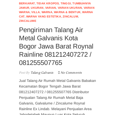
BERKARAT
,
TIDAK KROPOS
,
TINGGI
,
TUMBUHNYA
JAMUR
,
UKURAN
,
VARIAN
,
VARIAN UKURAN
,
VARIAN
WARNA
,
VILLA
,
WARNA
,
WARNA & BENTUK
,
WARNA
CAT
,
WARNA YANG ESTETIKA
,
ZINCALUM
,
ZINCALUME
Pengiriman Talang Air
Metal Galvanis Kota
Bogor Jawa Barat Roynal
Rainline 081212407272 /
081255507765
Post By
Talang Galvanis
No Comments
Jual Talang Air Rumah Metal Galvanis Babakan
Kecamatan Bogor Tengah Jawa Barat
081212407272 / 081255507765 Distributor
Penjualan Talang Air Rumah Metal Baja
Galvanis, Galvalume / Zincalume Roynal
Rainline Ex Lindab. Melayani Penjualan Area
Jabodetabek Maupun Luar Kota Seluruh