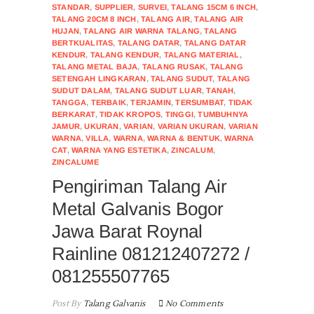
STANDAR
,
SUPPLIER
,
SURVEI
,
TALANG 15CM 6 INCH
,
TALANG 20CM 8 INCH
,
TALANG AIR
,
TALANG AIR
HUJAN
,
TALANG AIR WARNA TALANG
,
TALANG
BERTKUALITAS
,
TALANG DATAR
,
TALANG DATAR
KENDUR
,
TALANG KENDUR
,
TALANG MATERIAL
,
TALANG METAL BAJA
,
TALANG RUSAK
,
TALANG
SETENGAH LINGKARAN
,
TALANG SUDUT
,
TALANG
SUDUT DALAM
,
TALANG SUDUT LUAR
,
TANAH
,
TANGGA
,
TERBAIK
,
TERJAMIN
,
TERSUMBAT
,
TIDAK
BERKARAT
,
TIDAK KROPOS
,
TINGGI
,
TUMBUHNYA
JAMUR
,
UKURAN
,
VARIAN
,
VARIAN UKURAN
,
VARIAN
WARNA
,
VILLA
,
WARNA
,
WARNA & BENTUK
,
WARNA
CAT
,
WARNA YANG ESTETIKA
,
ZINCALUM
,
ZINCALUME
Pengiriman Talang Air
Metal Galvanis Bogor
Jawa Barat Roynal
Rainline 081212407272 /
081255507765
Post By
Talang Galvanis
No Comments