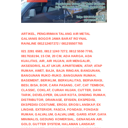
ARTIKEL
,
PENGIRIMAN TALANG AIR METAL
GALVANIS BOGOR JAWA BARAT ROYNAL
RAINLINE 081212407272 / 081255507765
021 2281 6583
,
0812 1240 7272
,
0812 5550 7765
,
0817616194
,
15 CM
,
20 CM
,
ADA HARGA
,
ADA
KUALITAS
,
AIR
,
AIR HUJAN
,
AIR MENGALIR
,
AKSESORIS
,
ALAT UKUR
,
APARTEMEN
,
ATAP
,
ATAP
RUMAH
,
AWET
,
BAJA
,
BAJA RINGAN
,
BANGUNAN
,
BANGUNAN RUKO-RUKO
,
BANGUNAN RUMAH
,
BASEMENT
,
BERIKLIM
,
BERKUALITAS
,
BERVARIASI
,
BESI
,
BISA
,
BOR
,
CARA PASANG
,
CAT
,
CAT TEMBOK
,
CLASSIC
,
COKLAT
,
CURAH HUJAN
,
CUTTER
,
DAYA
TARIK
,
DEVELOPER
,
DILUAR KOTA
,
DINDING RUMAH
,
DISTRIBUTOR
,
DRAINASE
,
EFISIEN
,
EKSPEDISI
,
EKSPEDISI COSTUME
,
EROSI
,
EROSI LANSKAP
,
EX
LINDAB
,
EXTERIOR
,
FASCIA
,
FONDASI
,
FONDASI
RUMAH
,
GALVALUM
,
GALVALUME
,
GARIS ATAP
,
GAYA
MINIMALIS
,
GEDUNG KOMERSIAL
,
GENANGAN AIR
,
GOLD
,
GUTTER SYSTEM
,
HALAMAN LANSKAP
,