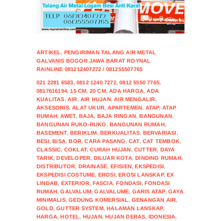
ARTIKEL
,
PENGIRIMAN TALANG AIR METAL
GALVANIS BOGOR JAWA BARAT ROYNAL
RAINLINE 081212407272 / 081255507765
021 2281 6583
,
0812 1240 7272
,
0812 5550 7765
,
0817616194
,
15 CM
,
20 CM
,
ADA HARGA
,
ADA
KUALITAS
,
AIR
,
AIR HUJAN
,
AIR MENGALIR
,
AKSESORIS
,
ALAT UKUR
,
APARTEMEN
,
ATAP
,
ATAP
RUMAH
,
AWET
,
BAJA
,
BAJA RINGAN
,
BANGUNAN
,
BANGUNAN RUKO-RUKO
,
BANGUNAN RUMAH
,
BASEMENT
,
BERIKLIM
,
BERKUALITAS
,
BERVARIASI
,
BESI
,
BISA
,
BOR
,
CARA PASANG
,
CAT
,
CAT TEMBOK
,
CLASSIC
,
COKLAT
,
CURAH HUJAN
,
CUTTER
,
DAYA
TARIK
,
DEVELOPER
,
DILUAR KOTA
,
DINDING RUMAH
,
DISTRIBUTOR
,
DRAINASE
,
EFISIEN
,
EKSPEDISI
,
EKSPEDISI COSTUME
,
EROSI
,
EROSI LANSKAP
,
EX
LINDAB
,
EXTERIOR
,
FASCIA
,
FONDASI
,
FONDASI
RUMAH
,
GALVALUM
,
GALVALUME
,
GARIS ATAP
,
GAYA
MINIMALIS
,
GEDUNG KOMERSIAL
,
GENANGAN AIR
,
GOLD
,
GUTTER SYSTEM
,
HALAMAN LANSKAP
,
HARGA
,
HOTEL
,
HUJAN
,
HUJAN DERAS
,
IDONESIA
,