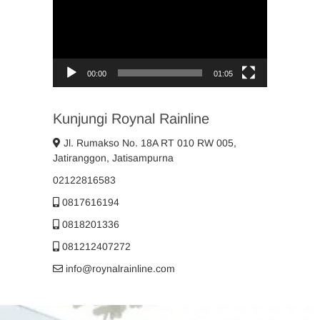
00:00
01:05
Kunjungi Roynal Rainline
Jl. Rumakso No. 18A RT 010 RW 005,
Jatiranggon, Jatisampurna
02122816583
0817616194
0818201336
081212407272
info@roynalrainline.com