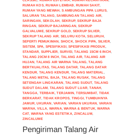
RUMAH KOS
,
RUMAH LEMBAB
,
RUMAH SAKIT
,
RUMAH YANG MEWAH
,
S AMBUNGAN PIPA LURUS
,
SALURAN TALANG
,
SAMBUNGAN TALANG AIR
,
SARINGAN
,
SEKOLAH
,
SEKRUP
,
SEKRUP BAJA
RINGAN
,
SEKRUP BAJARINGAN
,
SEKRUP
GALVALUME
,
SEKRUP GOLD
,
SEKRUP SILVER
,
SEKRUP TALANG AIR
,
SELURU KOTA
,
SELURUH
,
SEPERTI PEMUKIMAN
,
SHOCK
,
SHOCK PIPA
,
SILVER
,
SISTEM
,
SPA
,
SPESIFIKASI
,
SPESIFIKASI PRODUK
,
STANDAR
,
SUPPLIER
,
SURVEI
,
TALANG 15CM 6 INCH
,
TALANG 20CM 8 INCH
,
TALANG AIR
,
TALANG AIR
HUJAN
,
TALANG AIR WARNA TALANG
,
TALANG
BERTKUALITAS
,
TALANG DATAR
,
TALANG DATAR
KENDUR
,
TALANG KENDUR
,
TALANG MATERIAL
,
TALANG METAL BAJA
,
TALANG RUSAK
,
TALANG
SETENGAH LINGKARAN
,
TALANG SUDUT
,
TALANG
SUDUT DALAM
,
TALANG SUDUT LUAR
,
TANAH
,
TANGGA
,
TERBAIK
,
TERJAMIN
,
TERSUMBAT
,
TIDAK
BERKARAT
,
TIDAK KROPOS
,
TINGGI
,
TUMBUHNYA
JAMUR
,
UKURAN
,
VARIAN
,
VARIAN UKURAN
,
VARIAN
WARNA
,
VILLA
,
WARNA
,
WARNA & BENTUK
,
WARNA
CAT
,
WARNA YANG ESTETIKA
,
ZINCALUM
,
ZINCALUME
Pengiriman Talang Air