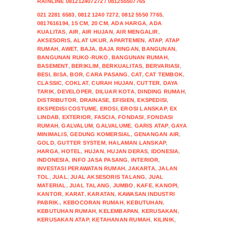
RAINLINE 081212407272 / 081255507765
021 2281 6583
,
0812 1240 7272
,
0812 5550 7765
,
0817616194
,
15 CM
,
20 CM
,
ADA HARGA
,
ADA
KUALITAS
,
AIR
,
AIR HUJAN
,
AIR MENGALIR
,
AKSESORIS
,
ALAT UKUR
,
APARTEMEN
,
ATAP
,
ATAP
RUMAH
,
AWET
,
BAJA
,
BAJA RINGAN
,
BANGUNAN
,
BANGUNAN RUKO-RUKO
,
BANGUNAN RUMAH
,
BASEMENT
,
BERIKLIM
,
BERKUALITAS
,
BERVARIASI
,
BESI
,
BISA
,
BOR
,
CARA PASANG
,
CAT
,
CAT TEMBOK
,
CLASSIC
,
COKLAT
,
CURAH HUJAN
,
CUTTER
,
DAYA
TARIK
,
DEVELOPER
,
DILUAR KOTA
,
DINDING RUMAH
,
DISTRIBUTOR
,
DRAINASE
,
EFISIEN
,
EKSPEDISI
,
EKSPEDISI COSTUME
,
EROSI
,
EROSI LANSKAP
,
EX
LINDAB
,
EXTERIOR
,
FASCIA
,
FONDASI
,
FONDASI
RUMAH
,
GALVALUM
,
GALVALUME
,
GARIS ATAP
,
GAYA
MINIMALIS
,
GEDUNG KOMERSIAL
,
GENANGAN AIR
,
GOLD
,
GUTTER SYSTEM
,
HALAMAN LANSKAP
,
HARGA
,
HOTEL
,
HUJAN
,
HUJAN DERAS
,
IDONESIA
,
INDONESIA
,
INFO JASA PASANG
,
INTERIOR
,
INVESTASI PERAWATAN RUMAH
,
JAKARTA
,
JALAN
TOL
,
JUAL
,
JUAL AKSESORIS TALANG
,
JUAL
MATERIAL
,
JUAL TALANG
,
JUMBO
,
KAFE
,
KANOPI
,
KANTOR
,
KARAT
,
KARATAN
,
KAWASAN INDUSTRI
PABRIK.
,
KEBOCORAN RUMAH
,
KEBUTUHAN
,
KEBUTUHAN RUMAH
,
KELEMBAPAN
,
KERUSAKAN
,
KERUSAKAN ATAP
,
KETAHANAN RUMAH
,
KILINIK
,