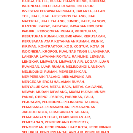
HARGA
,
HOTEL
,
HUJAN
,
HUJAN DERAS
,
IDONESIA
,
INDONESIA
,
INFO JASA PASANG
,
INTERIOR
,
INVESTASI PERAWATAN RUMAH
,
JAKARTA
,
JALAN
TOL
,
JUAL
,
JUAL AKSESORIS TALANG
,
JUAL
MATERIAL
,
JUAL TALANG
,
JUMBO
,
KAFE
,
KANOPI
,
KANTOR
,
KARAT
,
KARATAN
,
KAWASAN INDUSTRI
PABRIK.
,
KEBOCORAN RUMAH
,
KEBUTUHAN
,
KEBUTUHAN RUMAH
,
KELEMBAPAN
,
KERUSAKAN
,
KERUSAKAN ATAP
,
KETAHANAN RUMAH
,
KILINIK
,
KIRIMAN
,
KONTRAKTOR
,
KOS
,
KOSTUM
,
KOTA DI
INDONESIA
,
KROPOS
,
KUALITAS TINGGI
,
LANSAKAP
,
LANSKAP
,
LAYANAN ROYNAL RAINLINE
,
LEMBAB
,
LENGKAP
,
LIMPASAN
,
LIMPASAN AIR
,
LOGAM
,
LUAR
RUANGAN
,
LUAR RUMAH
,
MELINDUNGI LANSKAP
,
MELINDUNGI RUMAH
,
MEMBERSIHKAN
,
MEMPERBAIKI TALANG
,
MENAMPUNG AIR
,
MENCEGAH EROSI HALAMAN RUMAH
,
MENYALURKAN
,
METAL BAJA
,
METAL GALVANIS
,
MEWAH
,
MUDAH DIPASANG
,
MUSIM HUJAN
,
MUSIM
PANAS
,
OBENG'
,
PABRIK
,
PABRIKAN
,
PALU
,
PEJUALAN
,
PELINDUNG
,
PELINDUNG TALANG
,
PEMASANGA
,
PEMASANGAN
,
PEMASANGAN
JABODETABEK
,
PEMASANGAN TALANG
,
PEMASANGAN TEPAT
,
PEMBUANGAN AIR
,
PEMESANAN
,
PENGEMBANG PROPERTY
,
PENGIRIMAN
,
PENGIRIMAN LUAR KOTA
,
PENGIRIMAN
SELURUH
,
PENGIRIMAN TALANG AIR
,
PENGUKURAN