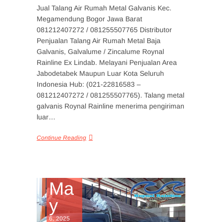
Jual Talang Air Rumah Metal Galvanis Kec.
Megamendung Bogor Jawa Barat
081212407272 / 081255507765 Distributor
Penjualan Talang Air Rumah Metal Baja
Galvanis, Galvalume / Zincalume Roynal
Rainline Ex Lindab. Melayani Penjualan Area
Jabodetabek Maupun Luar Kota Seluruh
Indonesia Hub: (021-22816583 –
081212407272 / 081255507765). Talang metal
galvanis Roynal Rainline menerima pengiriman
luar…
Continue Reading
Ma
y
6, 2025