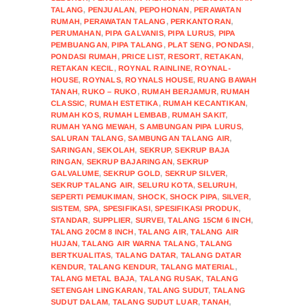
TALANG
,
PENJUALAN
,
PEPOHONAN
,
PERAWATAN
RUMAH
,
PERAWATAN TALANG
,
PERKANTORAN
,
PERUMAHAN
,
PIPA GALVANIS
,
PIPA LURUS
,
PIPA
PEMBUANGAN
,
PIPA TALANG
,
PLAT SENG
,
PONDASI
,
PONDASI RUMAH
,
PRICE LIST
,
RESORT
,
RETAKAN
,
RETAKAN KECIL
,
ROYNAL RAINLINE
,
ROYNAL-
HOUSE
,
ROYNALS
,
ROYNALS HOUSE
,
RUANG BAWAH
TANAH
,
RUKO – RUKO
,
RUMAH BERJAMUR
,
RUMAH
CLASSIC
,
RUMAH ESTETIKA
,
RUMAH KECANTIKAN
,
RUMAH KOS
,
RUMAH LEMBAB
,
RUMAH SAKIT
,
RUMAH YANG MEWAH
,
S AMBUNGAN PIPA LURUS
,
SALURAN TALANG
,
SAMBUNGAN TALANG AIR
,
SARINGAN
,
SEKOLAH
,
SEKRUP
,
SEKRUP BAJA
RINGAN
,
SEKRUP BAJARINGAN
,
SEKRUP
GALVALUME
,
SEKRUP GOLD
,
SEKRUP SILVER
,
SEKRUP TALANG AIR
,
SELURU KOTA
,
SELURUH
,
SEPERTI PEMUKIMAN
,
SHOCK
,
SHOCK PIPA
,
SILVER
,
SISTEM
,
SPA
,
SPESIFIKASI
,
SPESIFIKASI PRODUK
,
STANDAR
,
SUPPLIER
,
SURVEI
,
TALANG 15CM 6 INCH
,
TALANG 20CM 8 INCH
,
TALANG AIR
,
TALANG AIR
HUJAN
,
TALANG AIR WARNA TALANG
,
TALANG
BERTKUALITAS
,
TALANG DATAR
,
TALANG DATAR
KENDUR
,
TALANG KENDUR
,
TALANG MATERIAL
,
TALANG METAL BAJA
,
TALANG RUSAK
,
TALANG
SETENGAH LINGKARAN
,
TALANG SUDUT
,
TALANG
SUDUT DALAM
,
TALANG SUDUT LUAR
,
TANAH
,