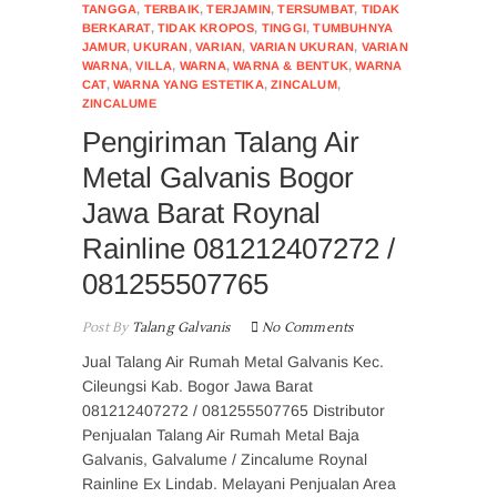
TANGGA
,
TERBAIK
,
TERJAMIN
,
TERSUMBAT
,
TIDAK
BERKARAT
,
TIDAK KROPOS
,
TINGGI
,
TUMBUHNYA
JAMUR
,
UKURAN
,
VARIAN
,
VARIAN UKURAN
,
VARIAN
WARNA
,
VILLA
,
WARNA
,
WARNA & BENTUK
,
WARNA
CAT
,
WARNA YANG ESTETIKA
,
ZINCALUM
,
ZINCALUME
Pengiriman Talang Air
Metal Galvanis Bogor
Jawa Barat Roynal
Rainline 081212407272 /
081255507765
Post By
Talang Galvanis
No Comments
Jual Talang Air Rumah Metal Galvanis Kec.
Cileungsi Kab. Bogor Jawa Barat
081212407272 / 081255507765 Distributor
Penjualan Talang Air Rumah Metal Baja
Galvanis, Galvalume / Zincalume Roynal
Rainline Ex Lindab. Melayani Penjualan Area