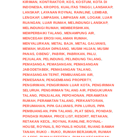
KIRIMAN
,
KONTRAKTOR
,
KOS
,
KOSTUM
,
KOTA DI
INDONESIA
,
KROPOS
,
KUALITAS TINGGI
,
LANSAKAP
,
LANSKAP
,
LAYANAN ROYNAL RAINLINE
,
LEMBAB
,
LENGKAP
,
LIMPASAN
,
LIMPASAN AIR
,
LOGAM
,
LUAR
RUANGAN
,
LUAR RUMAH
,
MELINDUNGI LANSKAP
,
MELINDUNGI RUMAH
,
MEMBERSIHKAN
,
MEMPERBAIKI TALANG
,
MENAMPUNG AIR
,
MENCEGAH EROSI HALAMAN RUMAH
,
MENYALURKAN
,
METAL BAJA
,
METAL GALVANIS
,
MEWAH
,
MUDAH DIPASANG
,
MUSIM HUJAN
,
MUSIM
PANAS
,
OBENG'
,
PABRIK
,
PABRIKAN
,
PALU
,
PEJUALAN
,
PELINDUNG
,
PELINDUNG TALANG
,
PEMASANGA
,
PEMASANGAN
,
PEMASANGAN
JABODETABEK
,
PEMASANGAN TALANG
,
PEMASANGAN TEPAT
,
PEMBUANGAN AIR
,
PEMESANAN
,
PENGEMBANG PROPERTY
,
PENGIRIMAN
,
PENGIRIMAN LUAR KOTA
,
PENGIRIMAN
SELURUH
,
PENGIRIMAN TALANG AIR
,
PENGUKURAN
TALANG
,
PENJUALAN
,
PEPOHONAN
,
PERAWATAN
RUMAH
,
PERAWATAN TALANG
,
PERKANTORAN
,
PERUMAHAN
,
PIPA GALVANIS
,
PIPA LURUS
,
PIPA
PEMBUANGAN
,
PIPA TALANG
,
PLAT SENG
,
PONDASI
,
PONDASI RUMAH
,
PRICE LIST
,
RESORT
,
RETAKAN
,
RETAKAN KECIL
,
ROYNAL RAINLINE
,
ROYNAL-
HOUSE
,
ROYNALS
,
ROYNALS HOUSE
,
RUANG BAWAH
TANAH
,
RUKO – RUKO
,
RUMAH BERJAMUR
,
RUMAH
CLASSIC
,
RUMAH ESTETIKA
,
RUMAH KECANTIKAN
,