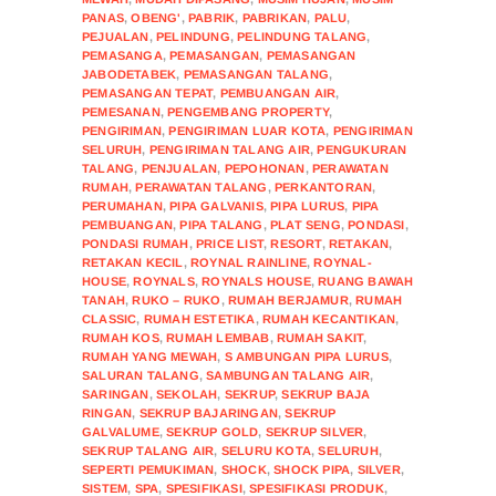
PANAS
,
OBENG'
,
PABRIK
,
PABRIKAN
,
PALU
,
PEJUALAN
,
PELINDUNG
,
PELINDUNG TALANG
,
PEMASANGA
,
PEMASANGAN
,
PEMASANGAN
JABODETABEK
,
PEMASANGAN TALANG
,
PEMASANGAN TEPAT
,
PEMBUANGAN AIR
,
PEMESANAN
,
PENGEMBANG PROPERTY
,
PENGIRIMAN
,
PENGIRIMAN LUAR KOTA
,
PENGIRIMAN
SELURUH
,
PENGIRIMAN TALANG AIR
,
PENGUKURAN
TALANG
,
PENJUALAN
,
PEPOHONAN
,
PERAWATAN
RUMAH
,
PERAWATAN TALANG
,
PERKANTORAN
,
PERUMAHAN
,
PIPA GALVANIS
,
PIPA LURUS
,
PIPA
PEMBUANGAN
,
PIPA TALANG
,
PLAT SENG
,
PONDASI
,
PONDASI RUMAH
,
PRICE LIST
,
RESORT
,
RETAKAN
,
RETAKAN KECIL
,
ROYNAL RAINLINE
,
ROYNAL-
HOUSE
,
ROYNALS
,
ROYNALS HOUSE
,
RUANG BAWAH
TANAH
,
RUKO – RUKO
,
RUMAH BERJAMUR
,
RUMAH
CLASSIC
,
RUMAH ESTETIKA
,
RUMAH KECANTIKAN
,
RUMAH KOS
,
RUMAH LEMBAB
,
RUMAH SAKIT
,
RUMAH YANG MEWAH
,
S AMBUNGAN PIPA LURUS
,
SALURAN TALANG
,
SAMBUNGAN TALANG AIR
,
SARINGAN
,
SEKOLAH
,
SEKRUP
,
SEKRUP BAJA
RINGAN
,
SEKRUP BAJARINGAN
,
SEKRUP
GALVALUME
,
SEKRUP GOLD
,
SEKRUP SILVER
,
SEKRUP TALANG AIR
,
SELURU KOTA
,
SELURUH
,
SEPERTI PEMUKIMAN
,
SHOCK
,
SHOCK PIPA
,
SILVER
,
SISTEM
,
SPA
,
SPESIFIKASI
,
SPESIFIKASI PRODUK
,