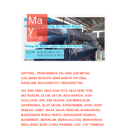
Ma
y
26, 2025
ARTIKEL
,
PENGIRIMAN TALANG AIR METAL
GALVANIS BOGOR JAWA BARAT ROYNAL
RAINLINE 081212407272 / 081255507765
021 2281 6583
,
0812 1240 7272
,
0812 5550 7765
,
0817616194
,
15 CM
,
20 CM
,
ADA HARGA
,
ADA
KUALITAS
,
AIR
,
AIR HUJAN
,
AIR MENGALIR
,
AKSESORIS
,
ALAT UKUR
,
APARTEMEN
,
ATAP
,
ATAP
RUMAH
,
AWET
,
BAJA
,
BAJA RINGAN
,
BANGUNAN
,
BANGUNAN RUKO-RUKO
,
BANGUNAN RUMAH
,
BASEMENT
,
BERIKLIM
,
BERKUALITAS
,
BERVARIASI
,
BESI
,
BISA
,
BOR
,
CARA PASANG
,
CAT
,
CAT TEMBOK
,