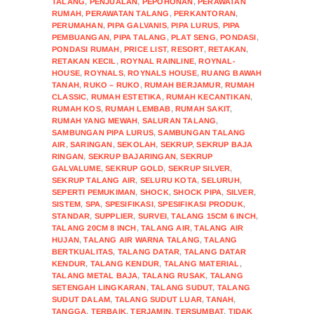
TALANG
,
PENJUALAN
,
PEPOHONAN
,
PERAWATAN
RUMAH
,
PERAWATAN TALANG
,
PERKANTORAN
,
PERUMAHAN
,
PIPA GALVANIS
,
PIPA LURUS
,
PIPA
PEMBUANGAN
,
PIPA TALANG
,
PLAT SENG
,
PONDASI
,
PONDASI RUMAH
,
PRICE LIST
,
RESORT
,
RETAKAN
,
RETAKAN KECIL
,
ROYNAL RAINLINE
,
ROYNAL-
HOUSE
,
ROYNALS
,
ROYNALS HOUSE
,
RUANG BAWAH
TANAH
,
RUKO – RUKO
,
RUMAH BERJAMUR
,
RUMAH
CLASSIC
,
RUMAH ESTETIKA
,
RUMAH KECANTIKAN
,
RUMAH KOS
,
RUMAH LEMBAB
,
RUMAH SAKIT
,
RUMAH YANG MEWAH
,
SALURAN TALANG
,
SAMBUNGAN PIPA LURUS
,
SAMBUNGAN TALANG
AIR
,
SARINGAN
,
SEKOLAH
,
SEKRUP
,
SEKRUP BAJA
RINGAN
,
SEKRUP BAJARINGAN
,
SEKRUP
GALVALUME
,
SEKRUP GOLD
,
SEKRUP SILVER
,
SEKRUP TALANG AIR
,
SELURU KOTA
,
SELURUH
,
SEPERTI PEMUKIMAN
,
SHOCK
,
SHOCK PIPA
,
SILVER
,
SISTEM
,
SPA
,
SPESIFIKASI
,
SPESIFIKASI PRODUK
,
STANDAR
,
SUPPLIER
,
SURVEI
,
TALANG 15CM 6 INCH
,
TALANG 20CM 8 INCH
,
TALANG AIR
,
TALANG AIR
HUJAN
,
TALANG AIR WARNA TALANG
,
TALANG
BERTKUALITAS
,
TALANG DATAR
,
TALANG DATAR
KENDUR
,
TALANG KENDUR
,
TALANG MATERIAL
,
TALANG METAL BAJA
,
TALANG RUSAK
,
TALANG
SETENGAH LINGKARAN
,
TALANG SUDUT
,
TALANG
SUDUT DALAM
,
TALANG SUDUT LUAR
,
TANAH
,
TANGGA
,
TERBAIK
,
TERJAMIN
,
TERSUMBAT
,
TIDAK