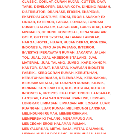
CLASSIC
,
COKLAT
,
CURAH HUJAN
,
CUTTER
,
DAYA
TARIK
,
DEVELOPER
,
DILUAR KOTA
,
DINDING RUMAH
,
DISTRIBUTOR
,
DRAINASE
,
EFISIEN
,
EKSPEDISI
,
EKSPEDISI COSTUME
,
EROSI
,
EROSI LANSKAP
,
EX
LINDAB
,
EXTERIOR
,
FASCIA
,
FONDASI
,
FONDASI
RUMAH
,
GALVALUM
,
GALVALUME
,
GARIS ATAP
,
GAYA
MINIMALIS
,
GEDUNG KOMERSIAL
,
GENANGAN AIR
,
GOLD
,
GUTTER SYSTEM
,
HALAMAN LANSKAP
,
HARGA
,
HOTEL
,
HUJAN
,
HUJAN DERAS
,
IDONESIA
,
INDONESIA
,
INFO JASA PASANG
,
INTERIOR
,
INVESTASI PERAWATAN RUMAH
,
JAKARTA
,
JALAN
TOL
,
JUAL
,
JUAL AKSESORIS TALANG
,
JUAL
MATERIAL
,
JUAL TALANG
,
JUMBO
,
KAFE
,
KANOPI
,
KANTOR
,
KARAT
,
KARATAN
,
KAWASAN INDUSTRI
PABRIK.
,
KEBOCORAN RUMAH
,
KEBUTUHAN
,
KEBUTUHAN RUMAH
,
KELEMBAPAN
,
KERUSAKAN
,
KERUSAKAN ATAP
,
KETAHANAN RUMAH
,
KILINIK
,
KIRIMAN
,
KONTRAKTOR
,
KOS
,
KOSTUM
,
KOTA DI
INDONESIA
,
KROPOS
,
KUALITAS TINGGI
,
LANSAKAP
,
LANSKAP
,
LAYANAN ROYNAL RAINLINE
,
LEMBAB
,
LENGKAP
,
LIMPASAN
,
LIMPASAN AIR
,
LOGAM
,
LUAR
RUANGAN
,
LUAR RUMAH
,
MELINDUNGI LANSKAP
,
MELINDUNGI RUMAH
,
MEMBERSIHKAN
,
MEMPERBAIKI TALANG
,
MENAMPUNG AIR
,
MENCEGAH EROSI HALAMAN RUMAH
,
MENYALURKAN
,
METAL BAJA
,
METAL GALVANIS
,
MEWAH
,
MUDAH DIPASANG
,
MUSIM HUJAN
,
MUSIM