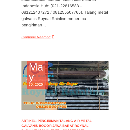
Indonesia Hub: (021-22816583 –
081212407272 / 081255507765). Talang metal
galvanis Roynal Rainline menerima
pengiriman…
Continue Reading
Ma
y
30, 2025
ARTIKEL
,
PENGIRIMAN TALANG AIR METAL
GALVANIS BOGOR JAWA BARAT ROYNAL