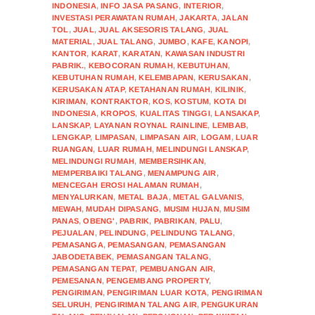
INDONESIA
,
INFO JASA PASANG
,
INTERIOR
,
INVESTASI PERAWATAN RUMAH
,
JAKARTA
,
JALAN
TOL
,
JUAL
,
JUAL AKSESORIS TALANG
,
JUAL
MATERIAL
,
JUAL TALANG
,
JUMBO
,
KAFE
,
KANOPI
,
KANTOR
,
KARAT
,
KARATAN
,
KAWASAN INDUSTRI
PABRIK.
,
KEBOCORAN RUMAH
,
KEBUTUHAN
,
KEBUTUHAN RUMAH
,
KELEMBAPAN
,
KERUSAKAN
,
KERUSAKAN ATAP
,
KETAHANAN RUMAH
,
KILINIK
,
KIRIMAN
,
KONTRAKTOR
,
KOS
,
KOSTUM
,
KOTA DI
INDONESIA
,
KROPOS
,
KUALITAS TINGGI
,
LANSAKAP
,
LANSKAP
,
LAYANAN ROYNAL RAINLINE
,
LEMBAB
,
LENGKAP
,
LIMPASAN
,
LIMPASAN AIR
,
LOGAM
,
LUAR
RUANGAN
,
LUAR RUMAH
,
MELINDUNGI LANSKAP
,
MELINDUNGI RUMAH
,
MEMBERSIHKAN
,
MEMPERBAIKI TALANG
,
MENAMPUNG AIR
,
MENCEGAH EROSI HALAMAN RUMAH
,
MENYALURKAN
,
METAL BAJA
,
METAL GALVANIS
,
MEWAH
,
MUDAH DIPASANG
,
MUSIM HUJAN
,
MUSIM
PANAS
,
OBENG'
,
PABRIK
,
PABRIKAN
,
PALU
,
PEJUALAN
,
PELINDUNG
,
PELINDUNG TALANG
,
PEMASANGA
,
PEMASANGAN
,
PEMASANGAN
JABODETABEK
,
PEMASANGAN TALANG
,
PEMASANGAN TEPAT
,
PEMBUANGAN AIR
,
PEMESANAN
,
PENGEMBANG PROPERTY
,
PENGIRIMAN
,
PENGIRIMAN LUAR KOTA
,
PENGIRIMAN
SELURUH
,
PENGIRIMAN TALANG AIR
,
PENGUKURAN