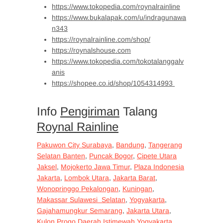
https://www.tokopedia.com/roynalrainline
https://www.bukalapak.com/u/indragunawa
n343
https://roynalrainline.com/shop/
https://roynalshouse.com
https://www.tokopedia.com/tokotalanggalv
anis
https://shopee.co.id/shop/1054314993
Info
Pengiriman
Talang
Roynal Rainline
Pakuwon City Surabaya
,
Bandung
,
Tangerang
Selatan Banten
,
Puncak Bogor
,
Cipete Utara
Jaksel
,
Mojokerto Jawa Timur
,
Plaza Indonesia
Jakarta
,
Lombok Utara
,
Jakarta Barat
,
Wonopringgo Pekalongan
,
Kuningan
,
Makassar Sulawesi Selatan
,
Yogyakarta
,
Gajahamungkur Semarang
,
Jakarta Utara
,
Kulon Progo Daerah Istimewah Yogyakarta
,