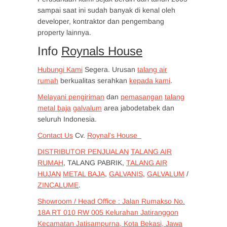
sampai saat ini sudah banyak di kenal oleh
developer, kontraktor dan pengembang
property lainnya.
Info
Roynals House
Hubungi Kami
Segera. Urusan
talang air
rumah
berkualitas serahkan
kepada kami
.
Melayani pengiriman
dan
pemasangan
talang
metal baja
galvalum
area jabodetabek dan
seluruh Indonesia.
Contact Us
Cv.
Roynal’s House
DISTRIBUTOR PENJUALAN
TALANG AIR
RUMAH
, TALANG PABRIK,
TALANG AIR
HUJAN
METAL BAJA
,
GALVANIS
,
GALVALUM
/
ZINCALUME
.
Showroom / Head Office : Jalan Rumakso No.
18A RT 010 RW 005 Kelurahan Jatiranggon
Kecamatan Jatisampurna, Kota Bekasi, Jawa