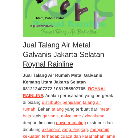
Jual Talang Air Metal
Galvanis Jakarta Selatan
Roynal Rainline
Jual Talang Air Rumah Metal Galvanis
Kemang Utara Jakarta Selatan
081212407272 / 081255507765
ROYNAL
RAINLINE
.
Adalah perusahaan yang bergerak
di bidang
distributor penjualan
talang air
rumah
. Bahan
talang
yang terbuat dari
metal
baja
lapis
galvanis
,
galvalume
/
zincalume
dengan finishing
powder coating
eksterior dan
didukung
aksesoris yang lengkap
,
menjamin
kekuatan terhadap cuaca dan karat tahan lama