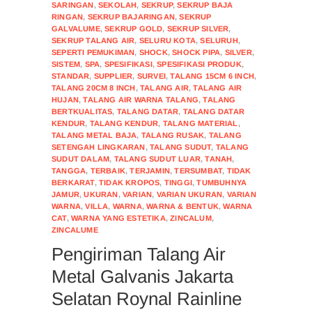
SARINGAN
,
SEKOLAH
,
SEKRUP
,
SEKRUP BAJA
RINGAN
,
SEKRUP BAJARINGAN
,
SEKRUP
GALVALUME
,
SEKRUP GOLD
,
SEKRUP SILVER
,
SEKRUP TALANG AIR
,
SELURU KOTA
,
SELURUH
,
SEPERTI PEMUKIMAN
,
SHOCK
,
SHOCK PIPA
,
SILVER
,
SISTEM
,
SPA
,
SPESIFIKASI
,
SPESIFIKASI PRODUK
,
STANDAR
,
SUPPLIER
,
SURVEI
,
TALANG 15CM 6 INCH
,
TALANG 20CM 8 INCH
,
TALANG AIR
,
TALANG AIR
HUJAN
,
TALANG AIR WARNA TALANG
,
TALANG
BERTKUALITAS
,
TALANG DATAR
,
TALANG DATAR
KENDUR
,
TALANG KENDUR
,
TALANG MATERIAL
,
TALANG METAL BAJA
,
TALANG RUSAK
,
TALANG
SETENGAH LINGKARAN
,
TALANG SUDUT
,
TALANG
SUDUT DALAM
,
TALANG SUDUT LUAR
,
TANAH
,
TANGGA
,
TERBAIK
,
TERJAMIN
,
TERSUMBAT
,
TIDAK
BERKARAT
,
TIDAK KROPOS
,
TINGGI
,
TUMBUHNYA
JAMUR
,
UKURAN
,
VARIAN
,
VARIAN UKURAN
,
VARIAN
WARNA
,
VILLA
,
WARNA
,
WARNA & BENTUK
,
WARNA
CAT
,
WARNA YANG ESTETIKA
,
ZINCALUM
,
ZINCALUME
Pengiriman Talang Air
Metal Galvanis Jakarta
Selatan Roynal Rainline