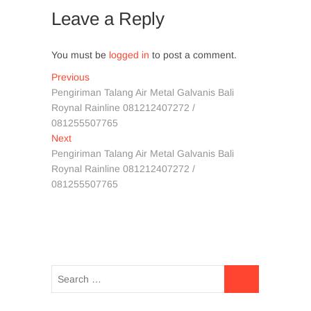
Leave a Reply
You must be
logged in
to post a comment.
Post
Previous
Previous
post:
Pengiriman Talang Air Metal Galvanis Bali
navigation
Roynal Rainline 081212407272 /
081255507765
Next
Next
post:
Pengiriman Talang Air Metal Galvanis Bali
Roynal Rainline 081212407272 /
081255507765