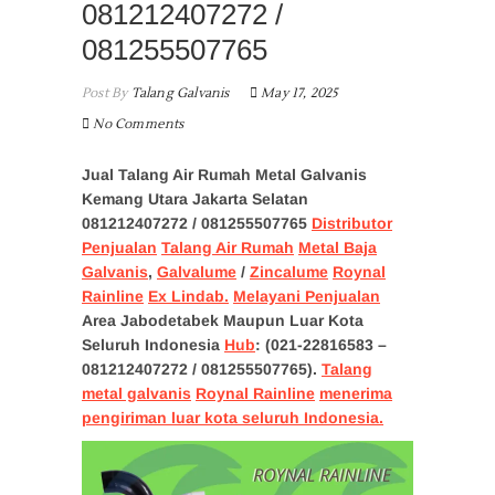
081212407272 /
081255507765
Post By
Talang Galvanis
May 17, 2025
No Comments
Jual Talang Air Rumah Metal Galvanis
Kemang Utara Jakarta Selatan
081212407272
/ 081255507765
Distributor
Penjualan
Talang Air Rumah
Metal Baja
Galvanis
,
Galvalume
/
Zincalume
Roynal
Rainline
Ex Lindab.
Melayani Penjualan
Area Jabodetabek Maupun Luar Kota
Seluruh Indonesia
Hub
: (021-22816583 –
081212407272 / 081255507765).
Talang
metal galvanis
Roynal Rainline
menerima
pengiriman luar kota seluruh Indonesia.