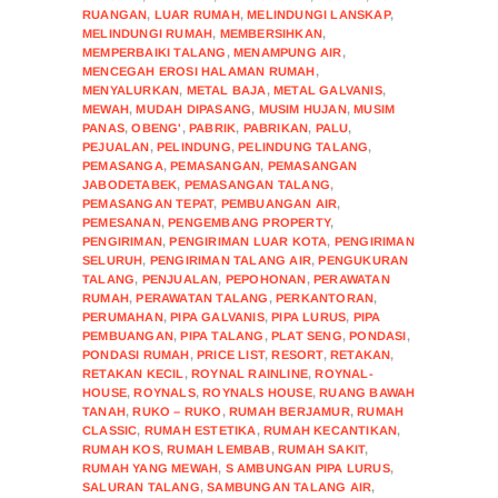
RUANGAN
,
LUAR RUMAH
,
MELINDUNGI LANSKAP
,
MELINDUNGI RUMAH
,
MEMBERSIHKAN
,
MEMPERBAIKI TALANG
,
MENAMPUNG AIR
,
MENCEGAH EROSI HALAMAN RUMAH
,
MENYALURKAN
,
METAL BAJA
,
METAL GALVANIS
,
MEWAH
,
MUDAH DIPASANG
,
MUSIM HUJAN
,
MUSIM
PANAS
,
OBENG'
,
PABRIK
,
PABRIKAN
,
PALU
,
PEJUALAN
,
PELINDUNG
,
PELINDUNG TALANG
,
PEMASANGA
,
PEMASANGAN
,
PEMASANGAN
JABODETABEK
,
PEMASANGAN TALANG
,
PEMASANGAN TEPAT
,
PEMBUANGAN AIR
,
PEMESANAN
,
PENGEMBANG PROPERTY
,
PENGIRIMAN
,
PENGIRIMAN LUAR KOTA
,
PENGIRIMAN
SELURUH
,
PENGIRIMAN TALANG AIR
,
PENGUKURAN
TALANG
,
PENJUALAN
,
PEPOHONAN
,
PERAWATAN
RUMAH
,
PERAWATAN TALANG
,
PERKANTORAN
,
PERUMAHAN
,
PIPA GALVANIS
,
PIPA LURUS
,
PIPA
PEMBUANGAN
,
PIPA TALANG
,
PLAT SENG
,
PONDASI
,
PONDASI RUMAH
,
PRICE LIST
,
RESORT
,
RETAKAN
,
RETAKAN KECIL
,
ROYNAL RAINLINE
,
ROYNAL-
HOUSE
,
ROYNALS
,
ROYNALS HOUSE
,
RUANG BAWAH
TANAH
,
RUKO – RUKO
,
RUMAH BERJAMUR
,
RUMAH
CLASSIC
,
RUMAH ESTETIKA
,
RUMAH KECANTIKAN
,
RUMAH KOS
,
RUMAH LEMBAB
,
RUMAH SAKIT
,
RUMAH YANG MEWAH
,
S AMBUNGAN PIPA LURUS
,
SALURAN TALANG
,
SAMBUNGAN TALANG AIR
,