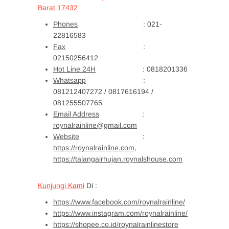
Barat 17432
Phones
: 021-
22816583
Fax
:
02150256412
Hot Line 24H
: 0818201336
Whatsapp
:
081212407272 / 0817616194 /
081255507765
Email Address
:
roynalrainline@gmail.com
Website
:
https://roynalrainline.com,
https://talangairhujan.roynalshouse.com
Kunjungi Kami
Di :
https://www.facebook.com/roynalrainline/
https://www.instagram.com/roynalrainline/
https://shopee.co.id/roynalrainlinestore