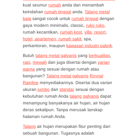
kuat seumur
rumah
anda dan menambah
keindahan
rumah tinggal
anda.
Talang metal
baja
sangat cocok untuk
rumah tinggal
dengan
gaya modern minimalis, classic,
ruko ruko
,
rumah kecantikan,
rumah kost
,
villa, resort
,
hotel, apartemen, rumah sakit
, spa,
perkantoran, maupun
kawasan industri pabrik
.
Butuh
talang metal galvanis
yang
berkualitas
,
rapi
,
mewah
dan juga disertai dengan
varian
warna
yang sesuai dengan rumah atau
bangunan?
Talang metal galvanis
Roynal
Rainline
menyediakannya. Disertai dua varian
ukuran
jumbo
dan
standar
sesuai dengan
kebutuhan rumah Anda
talang galvanis
dapat
menampung banyakanya air hujan, air hujan
deras sekalipun. Tanpa merusak lanskap
halaman rumah Anda.
Talang
air hujan merupakan fitur penting dari
sebuah bangunan. Tugasnya adalah