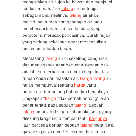
mengalihkan air hujan ke bawah dan menjauhi
fondasi rumah. Jika
talang
air berfungsi
sebagaimana mestinya,
talang
air akan
melindungi rumah dari genangan air atau
membasahi tanah di dekat fondasi, yang
berpotensi merusak pondasinya. Curah hujan
yang sedang sekalipun dapat menimbulkan
ancaman terhadap tanah.
Memasang
talang
air di sekeliling bangunan
dan menjaganya agar berfungsi dengan baik
adalah cara terbaik untuk melindungi fondasi
rumah Anda dari masalah air.
Harga
talang
air
hujan mempunyai rentang
harga
yang
berpariasi, tergantung bahan dan bentuknya.
Ungkapan “
harga
tidak pernah bohong” ialah
benar terjadi pada sebuah
talang
. Sebuah
talang
air hujan dengan bahan plat seng yang
ditekung langsung di tempat tentu
harganya
jauh berbeda dengan sebuah
talang
metal baja
galvanis galavalume / zincalume berbentuk