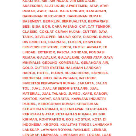
KUALITAS
,
AIR
,
AIR HUJAN
,
AIR MENGALIR
,
AKSESORIS
,
ALAT UKUR
,
APARTEMEN
,
ATAP
,
ATAP
RUMAH
,
AWET
,
BAJA
,
BAJA RINGAN
,
BANGUNAN
,
BANGUNAN RUKO-RUKO
,
BANGUNAN RUMAH
,
BASEMENT
,
BERIKLIM
,
BERKUALITAS
,
BERVARIASI
,
BESI
,
BISA
,
BOR
,
CARA PASANG
,
CAT
,
CAT TEMBOK
,
CLASSIC
,
COKLAT
,
CURAH HUJAN
,
CUTTER
,
DAYA
TARIK
,
DEVELOPER
,
DILUAR KOTA
,
DINDING RUMAH
,
DISTRIBUTOR
,
DRAINASE
,
EFISIEN
,
EKSPEDISI
,
EKSPEDISI COSTUME
,
EROSI
,
EROSI LANSKAP
,
EX
LINDAB
,
EXTERIOR
,
FASCIA
,
FONDASI
,
FONDASI
RUMAH
,
GALVALUM
,
GALVALUME
,
GARIS ATAP
,
GAYA
MINIMALIS
,
GEDUNG KOMERSIAL
,
GENANGAN AIR
,
GOLD
,
GUTTER SYSTEM
,
HALAMAN LANSKAP
,
HARGA
,
HOTEL
,
HUJAN
,
HUJAN DERAS
,
IDONESIA
,
INDONESIA
,
INFO JASA PASANG
,
INTERIOR
,
INVESTASI PERAWATAN RUMAH
,
JAKARTA
,
JALAN
TOL
,
JUAL
,
JUAL AKSESORIS TALANG
,
JUAL
MATERIAL
,
JUAL TALANG
,
JUMBO
,
KAFE
,
KANOPI
,
KANTOR
,
KARAT
,
KARATAN
,
KAWASAN INDUSTRI
PABRIK.
,
KEBOCORAN RUMAH
,
KEBUTUHAN
,
KEBUTUHAN RUMAH
,
KELEMBAPAN
,
KERUSAKAN
,
KERUSAKAN ATAP
,
KETAHANAN RUMAH
,
KILINIK
,
KIRIMAN
,
KONTRAKTOR
,
KOS
,
KOSTUM
,
KOTA DI
INDONESIA
,
KROPOS
,
KUALITAS TINGGI
,
LANSAKAP
,
LANSKAP
,
LAYANAN ROYNAL RAINLINE
,
LEMBAB
,
LENGKAP
,
LIMPASAN
,
LIMPASAN AIR
,
LOGAM
,
LUAR