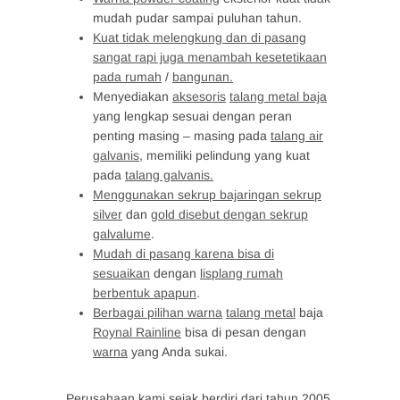
mudah pudar sampai puluhan tahun.
Kuat tidak melengkung dan di pasang
sangat rapi juga menambah kesetetikaan
pada rumah
/
bangunan.
Menyediakan
aksesoris
talang metal baja
yang lengkap sesuai dengan peran
penting masing – masing pada
talang air
galvanis
, memiliki pelindung yang kuat
pada
talang galvanis.
Menggunakan sekrup bajaringan sekrup
silver
dan
gold disebut dengan sekrup
galvalume
.
Mudah di pasang karena bisa di
sesuaikan
dengan
lisplang rumah
berbentuk apapun
.
Berbagai pilihan warna
talang metal
baja
Roynal Rainline
bisa di pesan dengan
warna
yang Anda sukai.
Perusahaan kami sejak berdiri dari tahun 2005