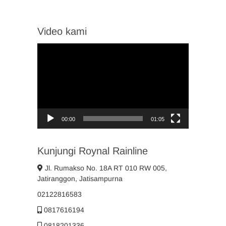
Video kami
Video
Player
00:00
01:05
Kunjungi Roynal Rainline
Jl. Rumakso No. 18A RT 010 RW 005,
Jatiranggon, Jatisampurna
02122816583
0817616194
0818201336