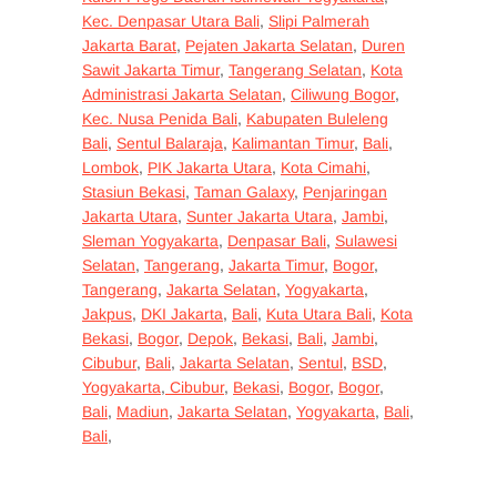
Kec. Denpasar Utara Bali
,
Slipi Palmerah
Jakarta Barat
,
Pejaten Jakarta Selatan
,
Duren
Sawit Jakarta Timur
,
Tangerang Selatan
,
Kota
Administrasi Jakarta Selatan
,
Ciliwung Bogor
,
Kec. Nusa Penida Bali
,
Kabupaten Buleleng
Bali
,
Sentul Balaraja
,
Kalimantan Timur
,
Bali
,
Lombok
,
PIK Jakarta Utara
,
Kota Cimahi
,
Stasiun Bekasi
,
Taman Galaxy
,
Penjaringan
Jakarta Utara
,
Sunter Jakarta Utara
,
Jambi
,
Sleman Yogyakarta
,
Denpasar Bali
,
Sulawesi
Selatan
,
Tangerang
,
Jakarta Timur
,
Bogor
,
Tangerang
,
Jakarta Selatan
,
Yogyakarta
,
Jakpus
,
DKI Jakarta
,
Bali
,
Kuta Utara Bali
,
Kota
Bekasi
,
Bogor
,
Depok
,
Bekasi
,
Bali
,
Jambi
,
Cibubur
,
Bali
,
Jakarta Selatan
,
Sentul
,
BSD
,
Yogyakarta
,
Cibubur
,
Bekasi
,
Bogor
,
Bogor
,
Bali
,
Madiun
,
Jakarta Selatan
,
Yogyakarta
,
Bali
,
Bali
,