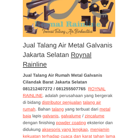
Jual Talang Air Metal Galvanis
Jakarta Selatan
Roynal
Rainline
Jual Talang Air Rumah Metal Galvanis
Cilandak Barat Jakarta Selatan
081212407272 / 081255507765
ROYNAL
RAINLINE
. adalah perusahaan yang bergerak
di bidang
distributor penjualan
talang air
rumah
. Bahan
talang
yang terbuat dari
metal
baja
lapis
galvanis
,
galvalume
/
zincalume
dengan finishing
powder coating
eksterior dan
didukung
aksesoris yang lengkap
,
menjamin
kekuatan terhadap cuaca dan karat tahan lama