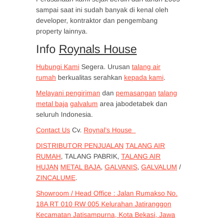
sampai saat ini sudah banyak di kenal oleh
developer, kontraktor dan pengembang
property lainnya.
Info
Roynals House
Hubungi Kami
Segera. Urusan
talang air
rumah
berkualitas serahkan
kepada kami
.
Melayani pengiriman
dan
pemasangan
talang
metal baja
galvalum
area jabodetabek dan
seluruh Indonesia.
Contact Us
Cv.
Roynal’s House
DISTRIBUTOR PENJUALAN
TALANG AIR
RUMAH
, TALANG PABRIK,
TALANG AIR
HUJAN
METAL BAJA
,
GALVANIS
,
GALVALUM
/
ZINCALUME
.
Showroom / Head Office : Jalan Rumakso No.
18A RT 010 RW 005 Kelurahan Jatiranggon
Kecamatan Jatisampurna, Kota Bekasi, Jawa