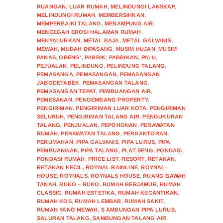
RUANGAN
,
LUAR RUMAH
,
MELINDUNGI LANSKAP
,
MELINDUNGI RUMAH
,
MEMBERSIHKAN
,
MEMPERBAIKI TALANG
,
MENAMPUNG AIR
,
MENCEGAH EROSI HALAMAN RUMAH
,
MENYALURKAN
,
METAL BAJA
,
METAL GALVANIS
,
MEWAH
,
MUDAH DIPASANG
,
MUSIM HUJAN
,
MUSIM
PANAS
,
OBENG'
,
PABRIK
,
PABRIKAN
,
PALU
,
PEJUALAN
,
PELINDUNG
,
PELINDUNG TALANG
,
PEMASANGA
,
PEMASANGAN
,
PEMASANGAN
JABODETABEK
,
PEMASANGAN TALANG
,
PEMASANGAN TEPAT
,
PEMBUANGAN AIR
,
PEMESANAN
,
PENGEMBANG PROPERTY
,
PENGIRIMAN
,
PENGIRIMAN LUAR KOTA
,
PENGIRIMAN
SELURUH
,
PENGIRIMAN TALANG AIR
,
PENGUKURAN
TALANG
,
PENJUALAN
,
PEPOHONAN
,
PERAWATAN
RUMAH
,
PERAWATAN TALANG
,
PERKANTORAN
,
PERUMAHAN
,
PIPA GALVANIS
,
PIPA LURUS
,
PIPA
PEMBUANGAN
,
PIPA TALANG
,
PLAT SENG
,
PONDASI
,
PONDASI RUMAH
,
PRICE LIST
,
RESORT
,
RETAKAN
,
RETAKAN KECIL
,
ROYNAL RAINLINE
,
ROYNAL-
HOUSE
,
ROYNALS
,
ROYNALS HOUSE
,
RUANG BAWAH
TANAH
,
RUKO – RUKO
,
RUMAH BERJAMUR
,
RUMAH
CLASSIC
,
RUMAH ESTETIKA
,
RUMAH KECANTIKAN
,
RUMAH KOS
,
RUMAH LEMBAB
,
RUMAH SAKIT
,
RUMAH YANG MEWAH
,
S AMBUNGAN PIPA LURUS
,
SALURAN TALANG
,
SAMBUNGAN TALANG AIR
,