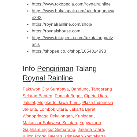
https://www.tokopedia.com/roynalrainline
https://www.bukalapak.com/u/indragunawa
n343
https://roynalrainline.com/shop/
https://roynalshouse.com
https://www.tokopedia.com/tokotalanggalv
anis
https://shopee.co.id/shop/1054314993
Info
Pengiriman
Talang
Roynal Rainline
Pakuwon City Surabaya
,
Bandung
,
Tangerang
Selatan Banten
,
Puncak Bogor
,
Cipete Utara
Jaksel
,
Mojokerto Jawa Timur
,
Plaza Indonesia
Jakarta
,
Lombok Utara
,
Jakarta Barat
,
Wonopringgo Pekalongan
,
Kuningan
,
Makassar Sulawesi Selatan
,
Yogyakarta
,
Gajahamungkur Semarang
,
Jakarta Utara
,
Kulon Progo Daerah Istimewah Yogyakarta
,