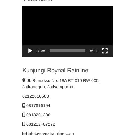
Video
Player
00:00
01:05
Kunjungi Roynal Rainline
Jl. Rumakso No. 18A RT 010 RW 005,
Jatiranggon, Jatisampurna
02122816583
0817616194
0818201336
081212407272
info@roynalrainline.com