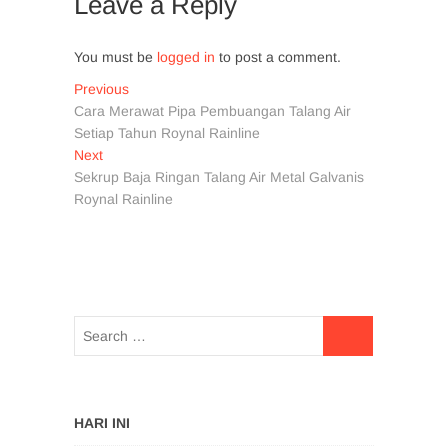
Leave a Reply
You must be
logged in
to post a comment.
Post
Previous
Previous
post:
Cara Merawat Pipa Pembuangan Talang Air
navigation
Setiap Tahun Roynal Rainline
Next
Next
post:
Sekrup Baja Ringan Talang Air Metal Galvanis
Roynal Rainline
HARI INI