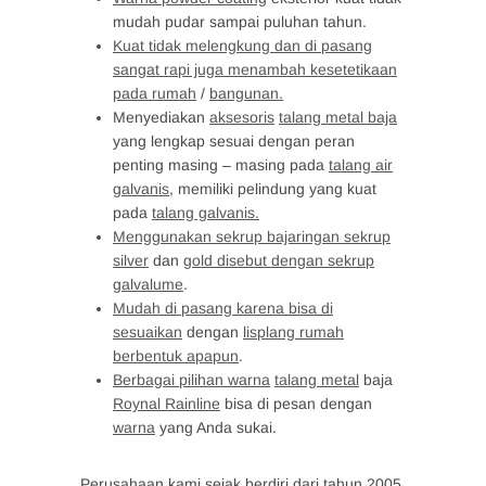
mudah pudar sampai puluhan tahun.
Kuat tidak melengkung dan di pasang
sangat rapi juga menambah kesetetikaan
pada rumah
/
bangunan.
Menyediakan
aksesoris
talang metal baja
yang lengkap sesuai dengan peran
penting masing – masing pada
talang air
galvanis
, memiliki pelindung yang kuat
pada
talang galvanis.
Menggunakan sekrup bajaringan sekrup
silver
dan
gold disebut dengan sekrup
galvalume
.
Mudah di pasang karena bisa di
sesuaikan
dengan
lisplang rumah
berbentuk apapun
.
Berbagai pilihan warna
talang metal
baja
Roynal Rainline
bisa di pesan dengan
warna
yang Anda sukai.
Perusahaan kami sejak berdiri dari tahun 2005