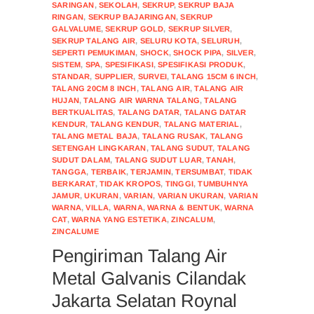
SARINGAN
,
SEKOLAH
,
SEKRUP
,
SEKRUP BAJA
RINGAN
,
SEKRUP BAJARINGAN
,
SEKRUP
GALVALUME
,
SEKRUP GOLD
,
SEKRUP SILVER
,
SEKRUP TALANG AIR
,
SELURU KOTA
,
SELURUH
,
SEPERTI PEMUKIMAN
,
SHOCK
,
SHOCK PIPA
,
SILVER
,
SISTEM
,
SPA
,
SPESIFIKASI
,
SPESIFIKASI PRODUK
,
STANDAR
,
SUPPLIER
,
SURVEI
,
TALANG 15CM 6 INCH
,
TALANG 20CM 8 INCH
,
TALANG AIR
,
TALANG AIR
HUJAN
,
TALANG AIR WARNA TALANG
,
TALANG
BERTKUALITAS
,
TALANG DATAR
,
TALANG DATAR
KENDUR
,
TALANG KENDUR
,
TALANG MATERIAL
,
TALANG METAL BAJA
,
TALANG RUSAK
,
TALANG
SETENGAH LINGKARAN
,
TALANG SUDUT
,
TALANG
SUDUT DALAM
,
TALANG SUDUT LUAR
,
TANAH
,
TANGGA
,
TERBAIK
,
TERJAMIN
,
TERSUMBAT
,
TIDAK
BERKARAT
,
TIDAK KROPOS
,
TINGGI
,
TUMBUHNYA
JAMUR
,
UKURAN
,
VARIAN
,
VARIAN UKURAN
,
VARIAN
WARNA
,
VILLA
,
WARNA
,
WARNA & BENTUK
,
WARNA
CAT
,
WARNA YANG ESTETIKA
,
ZINCALUM
,
ZINCALUME
Pengiriman Talang Air
Metal Galvanis Cilandak
Jakarta Selatan Roynal