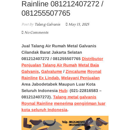
Rainline 081212407272 /
081255507765
Post By
Talang Galvanis
May 13, 2025
No Comments
Jual Talang Air Rumah Metal Galvanis
Cilandak Barat Jakarta Selatan
081212407272 / 081255507765
Distributor
Penjualan
Talang Air Rumah
Metal Baja
Galvanis
,
Galvalume
/
Zincalume
Roynal
Rainline
Ex Lindab.
Melayani Penjualan
Area Jabodetabek Maupun Luar Kota
Seluruh Indonesia
Hub
: (021-22816583 –
081212407272).
Talang metal galvanis
Roynal Rainline
menerima
pengiriman luar
kota seluruh Indonesia
.