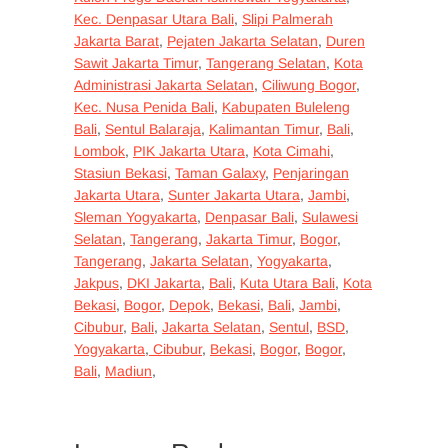
Kec. Denpasar Utara Bali
,
Slipi Palmerah
Jakarta Barat
,
Pejaten Jakarta Selatan
,
Duren
Sawit Jakarta Timur
,
Tangerang Selatan
,
Kota
Administrasi Jakarta Selatan
,
Ciliwung Bogor
,
Kec. Nusa Penida Bali
,
Kabupaten Buleleng
Bali
,
Sentul Balaraja
,
Kalimantan Timur
,
Bali
,
Lombok
,
PIK Jakarta Utara
,
Kota Cimahi
,
Stasiun Bekasi
,
Taman Galaxy
,
Penjaringan
Jakarta Utara
,
Sunter Jakarta Utara
,
Jambi
,
Sleman Yogyakarta
,
Denpasar Bali
,
Sulawesi
Selatan
,
Tangerang
,
Jakarta Timur
,
Bogor
,
Tangerang
,
Jakarta Selatan
,
Yogyakarta
,
Jakpus
,
DKI Jakarta
,
Bali
,
Kuta Utara Bali
,
Kota
Bekasi
,
Bogor
,
Depok
,
Bekasi
,
Bali
,
Jambi
,
Cibubur
,
Bali
,
Jakarta Selatan
,
Sentul
,
BSD
,
Yogyakarta
,
Cibubur
,
Bekasi
,
Bogor
,
Bogor
,
Bali
,
Madiun
,