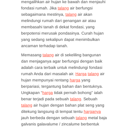
mengalihkan air hujan ke bawah dan menjauhi
fondasi rumah. Jika
talang
air berfungsi
sebagaimana mestinya,
talang
air akan
melindungi rumah dari genangan air atau
membasahi tanah di dekat fondasi, yang
berpotensi merusak pondasinya. Curah hujan
yang sedang sekalipun dapat menimbulkan
ancaman terhadap tanah.
Memasang
talang
air di sekeliling bangunan
dan menjaganya agar berfungsi dengan baik
adalah cara terbaik untuk melindungi fondasi
rumah Anda dari masalah air.
Harga
talang
air
hujan mempunyai rentang
harga
yang
berpariasi, tergantung bahan dan bentuknya.
Ungkapan “
harga
tidak pernah bohong” ialah
benar terjadi pada sebuah
talang
. Sebuah
talang
air hujan dengan bahan plat seng yang
ditekung langsung di tempat tentu
harganya
jauh berbeda dengan sebuah
talang
metal baja
galvanis galavalume / zincalume berbentuk