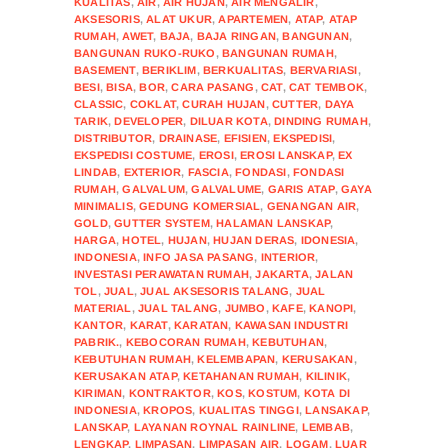
KUALITAS
,
AIR
,
AIR HUJAN
,
AIR MENGALIR
,
AKSESORIS
,
ALAT UKUR
,
APARTEMEN
,
ATAP
,
ATAP
RUMAH
,
AWET
,
BAJA
,
BAJA RINGAN
,
BANGUNAN
,
BANGUNAN RUKO-RUKO
,
BANGUNAN RUMAH
,
BASEMENT
,
BERIKLIM
,
BERKUALITAS
,
BERVARIASI
,
BESI
,
BISA
,
BOR
,
CARA PASANG
,
CAT
,
CAT TEMBOK
,
CLASSIC
,
COKLAT
,
CURAH HUJAN
,
CUTTER
,
DAYA
TARIK
,
DEVELOPER
,
DILUAR KOTA
,
DINDING RUMAH
,
DISTRIBUTOR
,
DRAINASE
,
EFISIEN
,
EKSPEDISI
,
EKSPEDISI COSTUME
,
EROSI
,
EROSI LANSKAP
,
EX
LINDAB
,
EXTERIOR
,
FASCIA
,
FONDASI
,
FONDASI
RUMAH
,
GALVALUM
,
GALVALUME
,
GARIS ATAP
,
GAYA
MINIMALIS
,
GEDUNG KOMERSIAL
,
GENANGAN AIR
,
GOLD
,
GUTTER SYSTEM
,
HALAMAN LANSKAP
,
HARGA
,
HOTEL
,
HUJAN
,
HUJAN DERAS
,
IDONESIA
,
INDONESIA
,
INFO JASA PASANG
,
INTERIOR
,
INVESTASI PERAWATAN RUMAH
,
JAKARTA
,
JALAN
TOL
,
JUAL
,
JUAL AKSESORIS TALANG
,
JUAL
MATERIAL
,
JUAL TALANG
,
JUMBO
,
KAFE
,
KANOPI
,
KANTOR
,
KARAT
,
KARATAN
,
KAWASAN INDUSTRI
PABRIK.
,
KEBOCORAN RUMAH
,
KEBUTUHAN
,
KEBUTUHAN RUMAH
,
KELEMBAPAN
,
KERUSAKAN
,
KERUSAKAN ATAP
,
KETAHANAN RUMAH
,
KILINIK
,
KIRIMAN
,
KONTRAKTOR
,
KOS
,
KOSTUM
,
KOTA DI
INDONESIA
,
KROPOS
,
KUALITAS TINGGI
,
LANSAKAP
,
LANSKAP
,
LAYANAN ROYNAL RAINLINE
,
LEMBAB
,
LENGKAP
,
LIMPASAN
,
LIMPASAN AIR
,
LOGAM
,
LUAR