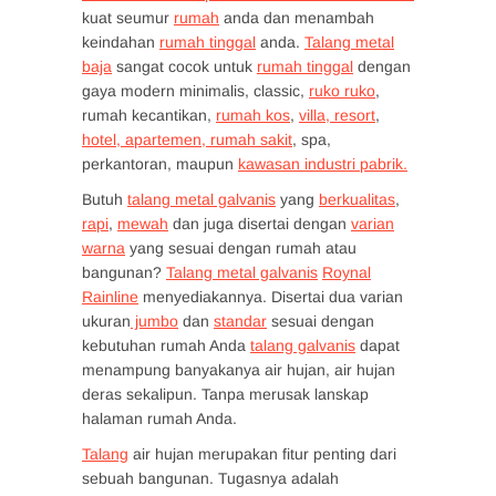
kuat seumur
rumah
anda dan menambah
keindahan
rumah tinggal
anda.
Talang metal
baja
sangat cocok untuk
rumah tinggal
dengan
gaya modern minimalis, classic,
ruko ruko
,
rumah kecantikan,
rumah kos
,
villa, resort
,
hotel, apartemen, rumah sakit
, spa,
perkantoran, maupun
kawasan industri pabrik.
Butuh
talang metal galvanis
yang
berkualitas
,
rapi
,
mewah
dan juga disertai dengan
varian
warna
yang sesuai dengan rumah atau
bangunan?
Talang metal galvanis
Roynal
Rainline
menyediakannya. Disertai dua varian
ukuran
jumbo
dan
standar
sesuai dengan
kebutuhan rumah Anda
talang galvanis
dapat
menampung banyakanya air hujan, air hujan
deras sekalipun. Tanpa merusak lanskap
halaman rumah Anda.
Talang
air hujan merupakan fitur penting dari
sebuah bangunan. Tugasnya adalah