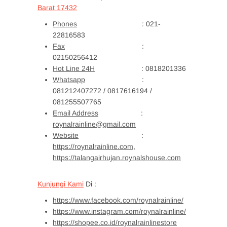
Barat 17432
Phones
: 021-
22816583
Fax
:
02150256412
Hot Line 24H
: 0818201336
Whatsapp
:
081212407272 / 0817616194 /
081255507765
Email Address
:
roynalrainline@gmail.com
Website
:
https://roynalrainline.com,
https://talangairhujan.roynalshouse.com
Kunjungi Kami
Di :
https://www.facebook.com/roynalrainline/
https://www.instagram.com/roynalrainline/
https://shopee.co.id/roynalrainlinestore