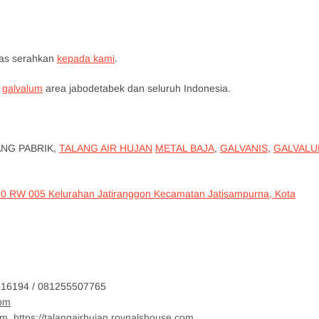
tas serahkan
kepada kami
.
galvalum
area jabodetabek dan seluruh Indonesia.
ANG PABRIK,
TALANG AIR HUJAN
METAL BAJA
,
GALVANIS
,
GALVAL
10 RW 005 Kelurahan Jatiranggon Kecamatan Jatisampurna, Kota
4 / 081255507765
com
om,
https://talangairhujan.roynalshouse.com