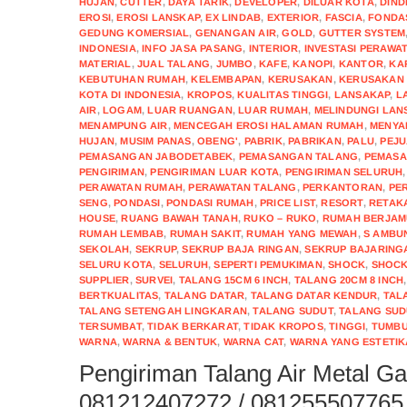
HUJAN
,
CUTTER
,
DAYA TARIK
,
DEVELOPER
,
DILUAR KOTA
,
DIND
EROSI
,
EROSI LANSKAP
,
EX LINDAB
,
EXTERIOR
,
FASCIA
,
FONDA
GEDUNG KOMERSIAL
,
GENANGAN AIR
,
GOLD
,
GUTTER SYSTEM
INDONESIA
,
INFO JASA PASANG
,
INTERIOR
,
INVESTASI PERAWA
MATERIAL
,
JUAL TALANG
,
JUMBO
,
KAFE
,
KANOPI
,
KANTOR
,
KA
KEBUTUHAN RUMAH
,
KELEMBAPAN
,
KERUSAKAN
,
KERUSAKAN 
KOTA DI INDONESIA
,
KROPOS
,
KUALITAS TINGGI
,
LANSAKAP
,
L
AIR
,
LOGAM
,
LUAR RUANGAN
,
LUAR RUMAH
,
MELINDUNGI LAN
MENAMPUNG AIR
,
MENCEGAH EROSI HALAMAN RUMAH
,
MENYA
HUJAN
,
MUSIM PANAS
,
OBENG'
,
PABRIK
,
PABRIKAN
,
PALU
,
PEJ
PEMASANGAN JABODETABEK
,
PEMASANGAN TALANG
,
PEMASA
PENGIRIMAN
,
PENGIRIMAN LUAR KOTA
,
PENGIRIMAN SELURUH
PERAWATAN RUMAH
,
PERAWATAN TALANG
,
PERKANTORAN
,
PE
SENG
,
PONDASI
,
PONDASI RUMAH
,
PRICE LIST
,
RESORT
,
RETAK
HOUSE
,
RUANG BAWAH TANAH
,
RUKO – RUKO
,
RUMAH BERJA
RUMAH LEMBAB
,
RUMAH SAKIT
,
RUMAH YANG MEWAH
,
S AMBU
SEKOLAH
,
SEKRUP
,
SEKRUP BAJA RINGAN
,
SEKRUP BAJARING
SELURU KOTA
,
SELURUH
,
SEPERTI PEMUKIMAN
,
SHOCK
,
SHOCK
SUPPLIER
,
SURVEI
,
TALANG 15CM 6 INCH
,
TALANG 20CM 8 INCH
BERTKUALITAS
,
TALANG DATAR
,
TALANG DATAR KENDUR
,
TAL
TALANG SETENGAH LINGKARAN
,
TALANG SUDUT
,
TALANG SUD
TERSUMBAT
,
TIDAK BERKARAT
,
TIDAK KROPOS
,
TINGGI
,
TUMBU
WARNA
,
WARNA & BENTUK
,
WARNA CAT
,
WARNA YANG ESTETIK
Pengiriman Talang Air Metal Ga
081212407272 / 081255507765