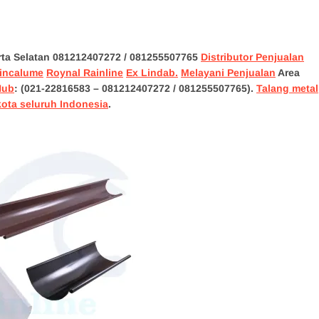
rta Selatan 081212407272
/ 081255507765
Distributor Penjualan
incalume
Roynal Rainline
Ex Lindab.
Melayani Penjualan
Area
Hub
: (021-22816583 – 081212407272 / 081255507765).
Talang metal
kota seluruh Indonesia
.