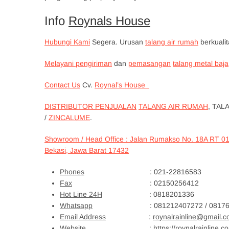
Info
Roynals House
Hubungi Kami
Segera. Urusan
talang air rumah
berkuali
Melayani pengiriman
dan
pemasangan
talang metal baja
Contact Us
Cv.
Roynal’s House
DISTRIBUTOR PENJUALAN
TALANG AIR RUMAH
, TAL
/
ZINCALUME
.
Showroom / Head Office : Jalan Rumakso No. 18A RT 0
Bekasi, Jawa Barat 17432
Phones
: 021-22816583
Fax
: 02150256412
Hot Line 24H
: 0818201336
Whatsapp
: 081212407272 / 081761619
Email Address
:
roynalrainline@gmail.
Website
:
https://roynalrainline.c