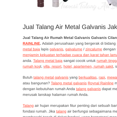
Jual Talang Air Metal Galvanis Ja
Jual Talang Air Rumah Metal Galvanis Galvanis Cila
RAINLINE
.
Adalah perusahaan yang bergerak di bidang
metal baja
lapis
galvanis
,
galvalume
/
zincalume
dengan f
menjamin kekuatan terhadap cuaca dan karat tahan lam
anda.
Talang metal baja
sangat cocok untuk
rumah tingg
rumah kos
t,
villa, resort
,
hotel, apartemen, rumah sakit
, 
Butuh
talang metal galvanis
yang
berkualitas
,
rapi
,
mewa
atau bangunan?
Talang metal galvanis
Roynal Rainline
m
dengan kebutuhan rumah Anda
talang galvanis
dapat men
merusak lanskap halaman rumah Anda.
Talang
air hujan merupakan fitur penting dari sebuah b
fondasi rumah. Jika
talang
air berfungsi sebagaimana me