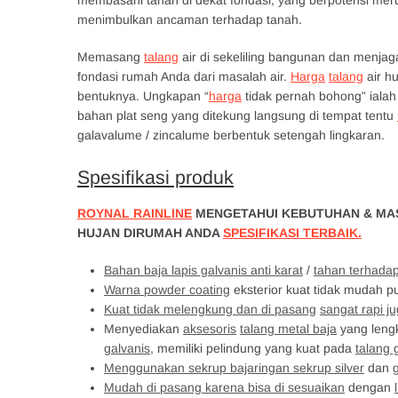
membasahi tanah di dekat fondasi, yang berpotensi mer
menimbulkan ancaman terhadap tanah.
Memasang
talang
air di sekeliling bangunan dan menjag
fondasi rumah Anda dari masalah air.
Harga
talang
air h
bentuknya. Ungkapan “
harga
tidak pernah bohong” ialah
bahan plat seng yang ditekung langsung di tempat tentu
galavalume / zincalume berbentuk setengah lingkaran.
Spesifikasi produk
ROYNAL RAINLINE
MENGETAHUI KEBUTUHAN & MAS
HUJAN DIRUMAH ANDA
SPESIFIKASI TERBAIK.
Bahan baja lapis galvanis anti karat
/
tahan terhada
Warna powder coating
eksterior kuat tidak mudah p
Kuat tidak melengkung dan di pasang
sangat rapi 
Menyediakan
aksesoris
talang metal baja
yang leng
galvanis
, memiliki pelindung yang kuat pada
talang 
Menggunakan sekrup bajaringan sekrup silver
dan
Mudah di pasang karena bisa di sesuaikan
dengan