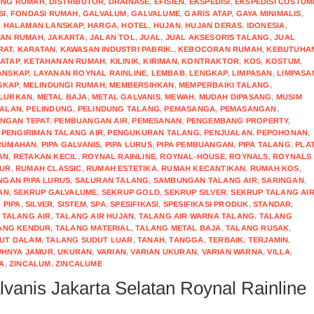
ING RUMAH
,
DISTRIBUTOR
,
DRAINASE
,
EFISIEN
,
EKSPEDISI
,
EKSPEDISI COSTUM
SI
,
FONDASI RUMAH
,
GALVALUM
,
GALVALUME
,
GARIS ATAP
,
GAYA MINIMALIS
,
,
HALAMAN LANSKAP
,
HARGA
,
HOTEL
,
HUJAN
,
HUJAN DERAS
,
IDONESIA
,
TAN RUMAH
,
JAKARTA
,
JALAN TOL
,
JUAL
,
JUAL AKSESORIS TALANG
,
JUAL
RAT
,
KARATAN
,
KAWASAN INDUSTRI PABRIK.
,
KEBOCORAN RUMAH
,
KEBUTUHA
ATAP
,
KETAHANAN RUMAH
,
KILINIK
,
KIRIMAN
,
KONTRAKTOR
,
KOS
,
KOSTUM
,
ANSKAP
,
LAYANAN ROYNAL RAINLINE
,
LEMBAB
,
LENGKAP
,
LIMPASAN
,
LIMPASA
SKAP
,
MELINDUNGI RUMAH
,
MEMBERSIHKAN
,
MEMPERBAIKI TALANG
,
LURKAN
,
METAL BAJA
,
METAL GALVANIS
,
MEWAH
,
MUDAH DIPASANG
,
MUSIM
UALAN
,
PELINDUNG
,
PELINDUNG TALANG
,
PEMASANGA
,
PEMASANGAN
,
NGAN TEPAT
,
PEMBUANGAN AIR
,
PEMESANAN
,
PENGEMBANG PROPERTY
,
,
PENGIRIMAN TALANG AIR
,
PENGUKURAN TALANG
,
PENJUALAN
,
PEPOHONAN
,
RUMAHAN
,
PIPA GALVANIS
,
PIPA LURUS
,
PIPA PEMBUANGAN
,
PIPA TALANG
,
PLA
AN
,
RETAKAN KECIL
,
ROYNAL RAINLINE
,
ROYNAL-HOUSE
,
ROYNALS
,
ROYNALS
MUR
,
RUMAH CLASSIC
,
RUMAH ESTETIKA
,
RUMAH KECANTIKAN
,
RUMAH KOS
,
NGAN PIPA LURUS
,
SALURAN TALANG
,
SAMBUNGAN TALANG AIR
,
SARINGAN
,
AN
,
SEKRUP GALVALUME
,
SEKRUP GOLD
,
SEKRUP SILVER
,
SEKRUP TALANG AI
 PIPA
,
SILVER
,
SISTEM
,
SPA
,
SPESIFIKASI
,
SPESIFIKASI PRODUK
,
STANDAR
,
,
TALANG AIR
,
TALANG AIR HUJAN
,
TALANG AIR WARNA TALANG
,
TALANG
ANG KENDUR
,
TALANG MATERIAL
,
TALANG METAL BAJA
,
TALANG RUSAK
,
UT DALAM
,
TALANG SUDUT LUAR
,
TANAH
,
TANGGA
,
TERBAIK
,
TERJAMIN
,
HNYA JAMUR
,
UKURAN
,
VARIAN
,
VARIAN UKURAN
,
VARIAN WARNA
,
VILLA
,
A
,
ZINCALUM
,
ZINCALUME
lvanis Jakarta Selatan Roynal Rainline