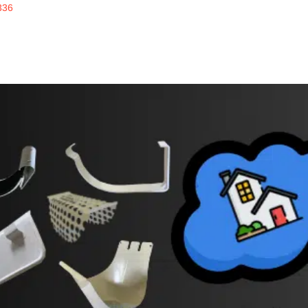
336
inline
ERKUALITAS
alrainline, artikel menarik untuk disimak, seputar 
des
talang putih Royna