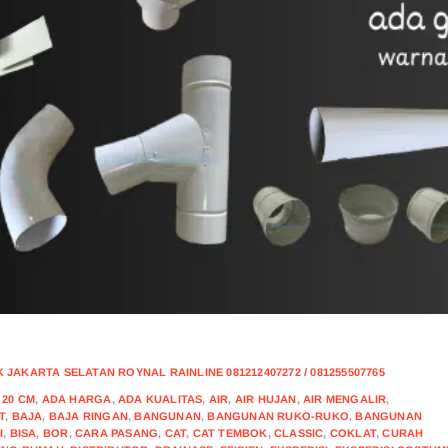
CONTIN
JAKARTA SELATAN ROYNAL RAINLINE 081212407272 / 081255507765
,
20 CM
,
ADA HARGA
,
ADA KUALITAS
,
AIR
,
AIR HUJAN
,
AIR MENGALIR
,
T
,
BAJA
,
BAJA RINGAN
,
BANGUNAN
,
BANGUNAN RUKO-RUKO
,
BANGUNAN
I
,
BISA
,
BOR
,
CARA PASANG
,
CAT
,
CAT TEMBOK
,
CLASSIC
,
COKLAT
,
CURAH