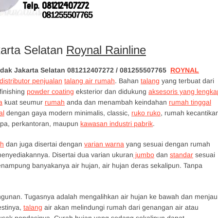
karta Selatan
Roynal Rainline
ndak Jakarta Selatan 081212407272 / 081255507765
ROYNAL
distributor penjualan
talang air rumah
. Bahan
talang
yang terbuat dari
inishing
powder coating
eksterior dan didukung
aksesoris yang lengka
a
kuat seumur
rumah
anda dan menambah keindahan
rumah tinggal
al
dengan gaya modern minimalis, classic,
ruko ruko
, rumah kecantika
spa, perkantoran, maupun
kawasan industri pabrik
.
h
dan juga disertai dengan
varian warna
yang sesuai dengan rumah
enyediakannya. Disertai dua varian ukuran
jumbo
dan
standar
sesuai
ampung banyakanya air hujan, air hujan deras sekalipun. Tanpa
angunan. Tugasnya adalah mengalihkan air hujan ke bawah dan menjau
stinya,
talang
air akan melindungi rumah dari genangan air atau