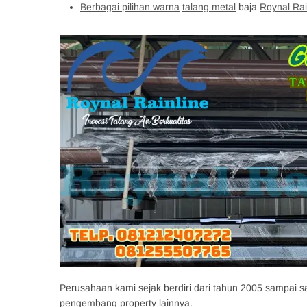
Berbagai pilihan warna
talang metal
baja
Roynal Rai
Perusahaan kami sejak berdiri dari tahun 2005 sampai sa
pengembang property lainnya.