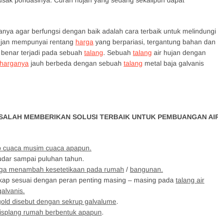
usak pondasinya. Curah hujan yang sedang sekalipun dapat
anya agar berfungsi dengan baik adalah cara terbaik untuk melindungi
ujan mempunyai rentang
harga
yang berpariasi, tergantung bahan dan
 benar terjadi pada sebuah
talang
. Sebuah
talang
air hujan dengan
harganya
jauh berbeda dengan sebuah
talang
metal baja galvanis
ALAH MEMBERIKAN SOLUSI TERBAIK UNTUK PEMBUANGAN AI
p cuaca musim cuaca apapun.
udar sampai puluhan tahun.
juga menambah kesetetikaan pada rumah
/
bangunan.
kap sesuai dengan peran penting masing – masing pada
talang air
galvanis.
gold disebut dengan sekrup galvalume
.
lisplang rumah berbentuk apapun
.