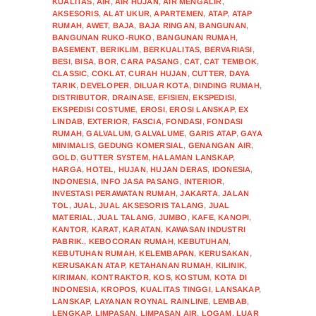
KUALITAS
,
AIR
,
AIR HUJAN
,
AIR MENGALIR
,
AKSESORIS
,
ALAT UKUR
,
APARTEMEN
,
ATAP
,
ATAP
RUMAH
,
AWET
,
BAJA
,
BAJA RINGAN
,
BANGUNAN
,
BANGUNAN RUKO-RUKO
,
BANGUNAN RUMAH
,
BASEMENT
,
BERIKLIM
,
BERKUALITAS
,
BERVARIASI
,
BESI
,
BISA
,
BOR
,
CARA PASANG
,
CAT
,
CAT TEMBOK
,
CLASSIC
,
COKLAT
,
CURAH HUJAN
,
CUTTER
,
DAYA
TARIK
,
DEVELOPER
,
DILUAR KOTA
,
DINDING RUMAH
,
DISTRIBUTOR
,
DRAINASE
,
EFISIEN
,
EKSPEDISI
,
EKSPEDISI COSTUME
,
EROSI
,
EROSI LANSKAP
,
EX
LINDAB
,
EXTERIOR
,
FASCIA
,
FONDASI
,
FONDASI
RUMAH
,
GALVALUM
,
GALVALUME
,
GARIS ATAP
,
GAYA
MINIMALIS
,
GEDUNG KOMERSIAL
,
GENANGAN AIR
,
GOLD
,
GUTTER SYSTEM
,
HALAMAN LANSKAP
,
HARGA
,
HOTEL
,
HUJAN
,
HUJAN DERAS
,
IDONESIA
,
INDONESIA
,
INFO JASA PASANG
,
INTERIOR
,
INVESTASI PERAWATAN RUMAH
,
JAKARTA
,
JALAN
TOL
,
JUAL
,
JUAL AKSESORIS TALANG
,
JUAL
MATERIAL
,
JUAL TALANG
,
JUMBO
,
KAFE
,
KANOPI
,
KANTOR
,
KARAT
,
KARATAN
,
KAWASAN INDUSTRI
PABRIK.
,
KEBOCORAN RUMAH
,
KEBUTUHAN
,
KEBUTUHAN RUMAH
,
KELEMBAPAN
,
KERUSAKAN
,
KERUSAKAN ATAP
,
KETAHANAN RUMAH
,
KILINIK
,
KIRIMAN
,
KONTRAKTOR
,
KOS
,
KOSTUM
,
KOTA DI
INDONESIA
,
KROPOS
,
KUALITAS TINGGI
,
LANSAKAP
,
LANSKAP
,
LAYANAN ROYNAL RAINLINE
,
LEMBAB
,
LENGKAP
,
LIMPASAN
,
LIMPASAN AIR
,
LOGAM
,
LUAR