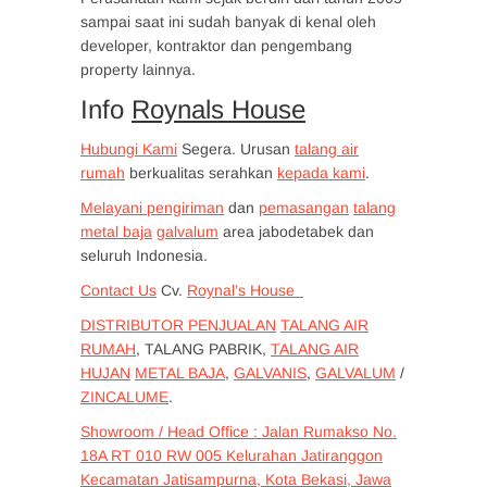
sampai saat ini sudah banyak di kenal oleh
developer, kontraktor dan pengembang
property lainnya.
Info
Roynals House
Hubungi Kami
Segera. Urusan
talang air
rumah
berkualitas serahkan
kepada kami
.
Melayani pengiriman
dan
pemasangan
talang
metal baja
galvalum
area jabodetabek dan
seluruh Indonesia.
Contact Us
Cv.
Roynal’s House
DISTRIBUTOR PENJUALAN
TALANG AIR
RUMAH
, TALANG PABRIK,
TALANG AIR
HUJAN
METAL BAJA
,
GALVANIS
,
GALVALUM
/
ZINCALUME
.
Showroom / Head Office : Jalan Rumakso No.
18A RT 010 RW 005 Kelurahan Jatiranggon
Kecamatan Jatisampurna, Kota Bekasi, Jawa