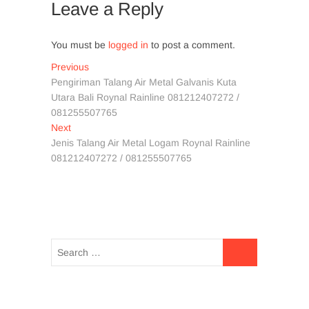
Leave a Reply
You must be
logged in
to post a comment.
Post
Previous
Previous
post:
Pengiriman Talang Air Metal Galvanis Kuta
navigation
Utara Bali Roynal Rainline 081212407272 /
081255507765
Next
Next
post:
Jenis Talang Air Metal Logam Roynal Rainline
081212407272 / 081255507765