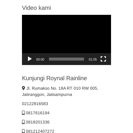
Video kami
Video
Player
00:00
01:05
Kunjungi Roynal Rainline
Jl. Rumakso No. 18A RT 010 RW 005,
Jatiranggon, Jatisampurna
02122816583
0817616194
0818201336
081212407272