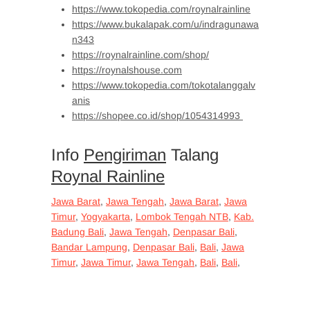
https://www.tokopedia.com/roynalrainline
https://www.bukalapak.com/u/indragunawa
n343
https://roynalrainline.com/shop/
https://roynalshouse.com
https://www.tokopedia.com/tokotalanggalv
anis
https://shopee.co.id/shop/1054314993
Info
Pengiriman
Talang
Roynal Rainline
Jawa Barat
,
Jawa Tengah
,
Jawa Barat
,
Jawa
Timur
,
Yogyakarta
,
Lombok Tengah NTB
,
Kab.
Badung Bali
,
Jawa Tengah
,
Denpasar Bali
,
Bandar Lampung
,
Denpasar Bali
,
Bali
,
Jawa
Timur
,
Jawa Timur
,
Jawa Tengah
,
Bali
,
Bali
,