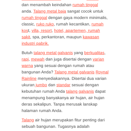
dan menambah keindahan
rumah tinggal
anda.
Talang metal baja
sangat cocok untuk
rumah tinggal
dengan gaya modern minimalis,
classic,
ruko ruko
, rumah kecantikan,
rumah
kos
t,
villa, resort
,
hotel, apartemen, rumah
sakit
, spa, perkantoran, maupun
kawasan
industri pabrik.
Butuh
talang metal galvanis
yang
berkualitas
,
rapi
,
mewah
dan juga disertai dengan
varian
warna
yang sesuai dengan rumah atau
bangunan Anda?
Talang metal galvanis
Roynal
Rainline
menyediakannya. Disertai dua varian
ukuran
jumbo
dan
standar
sesuai dengan
kebutuhan rumah Anda
talang galvanis
dapat
menampung banyakanya air hujan, air hujan
deras sekalipun. Tanpa merusak lanskap
halaman rumah Anda.
Talang
air hujan merupakan fitur penting dari
sebuah bangunan. Tugasnya adalah