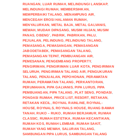
RUANGAN
,
LUAR RUMAH
,
MELINDUNGI LANSKAP
,
MELINDUNGI RUMAH
,
MEMBERSIHKAN
,
MEMPERBAIKI TALANG
,
MENAMPUNG AIR
,
MENCEGAH EROSI HALAMAN RUMAH
,
MENYALURKAN
,
METAL BAJA
,
METAL GALVANIS
,
MEWAH
,
MUDAH DIPASANG
,
MUSIM HUJAN
,
MUSIM
PANAS
,
OBENG'
,
PABRIK
,
PABRIKAN
,
PALU
,
PEJUALAN
,
PELINDUNG
,
PELINDUNG TALANG
,
PEMASANGA
,
PEMASANGAN
,
PEMASANGAN
JABODETABEK
,
PEMASANGAN TALANG
,
PEMASANGAN TEPAT
,
PEMBUANGAN AIR
,
PEMESANAN
,
PENGEMBANG PROPERTY
,
PENGIRIMAN
,
PENGIRIMAN LUAR KOTA
,
PENGIRIMAN
SELURUH
,
PENGIRIMAN TALANG AIR
,
PENGUKURAN
TALANG
,
PENJUALAN
,
PEPOHONAN
,
PERAWATAN
RUMAH
,
PERAWATAN TALANG
,
PERKANTORAN
,
PERUMAHAN
,
PIPA GALVANIS
,
PIPA LURUS
,
PIPA
PEMBUANGAN
,
PIPA TALANG
,
PLAT SENG
,
PONDASI
,
PONDASI RUMAH
,
PRICE LIST
,
RESORT
,
RETAKAN
,
RETAKAN KECIL
,
ROYNAL RAINLINE
,
ROYNAL-
HOUSE
,
ROYNALS
,
ROYNALS HOUSE
,
RUANG BAWAH
TANAH
,
RUKO – RUKO
,
RUMAH BERJAMUR
,
RUMAH
CLASSIC
,
RUMAH ESTETIKA
,
RUMAH KECANTIKAN
,
RUMAH KOS
,
RUMAH LEMBAB
,
RUMAH SAKIT
,
RUMAH YANG MEWAH
,
SALURAN TALANG
,
SAMBUNGAN PIPA LURUS
,
SAMBUNGAN TALANG