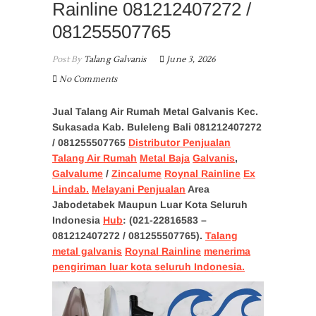
Rainline 081212407272 /
081255507765
Post By
Talang Galvanis
June 3, 2026
No Comments
Jual Talang Air Rumah Metal Galvanis Kec.
Sukasada Kab. Buleleng Bali 081212407272
/ 081255507765
Distributor Penjualan
Talang Air Rumah
Metal Baja
Galvanis
,
Galvalume
/
Zincalume
Roynal Rainline
Ex
Lindab.
Melayani Penjualan
Area
Jabodetabek Maupun Luar Kota Seluruh
Indonesia
Hub
: (021-22816583 –
081212407272 / 081255507765).
Talang
metal galvanis
Roynal Rainline
menerima
pengiriman luar kota seluruh Indonesia.