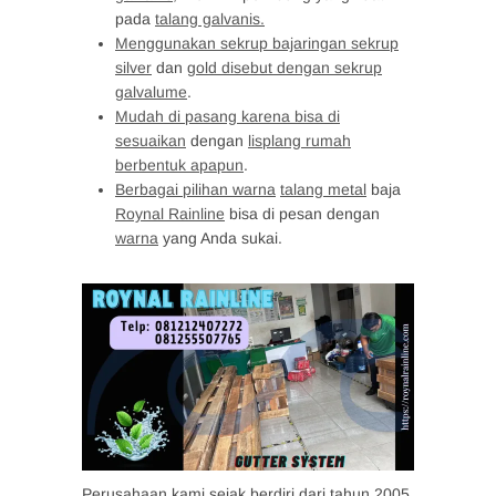
pada
talang galvanis.
Menggunakan sekrup bajaringan sekrup
silver
dan
gold disebut dengan sekrup
galvalume
.
Mudah di pasang karena bisa di
sesuaikan
dengan
lisplang rumah
berbentuk apapun
.
Berbagai pilihan warna
talang metal
baja
Roynal Rainline
bisa di pesan dengan
warna
yang Anda sukai.
Perusahaan kami sejak berdiri dari tahun 2005