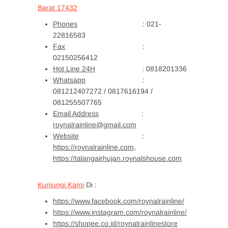
Barat 17432
Phones
: 021-
22816583
Fax
:
02150256412
Hot Line 24H
: 0818201336
Whatsapp
:
081212407272 / 0817616194 /
081255507765
Email Address
:
roynalrainline@gmail.com
Website
:
https://roynalrainline.com,
https://talangairhujan.roynalshouse.com
Kunjungi Kami
Di :
https://www.facebook.com/roynalrainline/
https://www.instagram.com/roynalrainline/
https://shopee.co.id/roynalrainlinestore