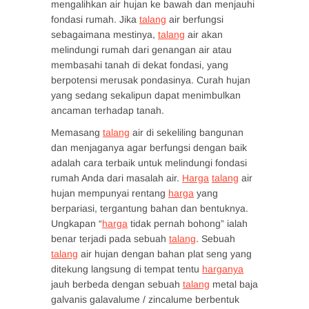
mengalihkan air hujan ke bawah dan menjauhi
fondasi rumah. Jika
talang
air berfungsi
sebagaimana mestinya,
talang
air akan
melindungi rumah dari genangan air atau
membasahi tanah di dekat fondasi, yang
berpotensi merusak pondasinya. Curah hujan
yang sedang sekalipun dapat menimbulkan
ancaman terhadap tanah.
Memasang
talang
air di sekeliling bangunan
dan menjaganya agar berfungsi dengan baik
adalah cara terbaik untuk melindungi fondasi
rumah Anda dari masalah air.
Harga
talang
air
hujan mempunyai rentang
harga
yang
berpariasi, tergantung bahan dan bentuknya.
Ungkapan “
harga
tidak pernah bohong” ialah
benar terjadi pada sebuah
talang
. Sebuah
talang
air hujan dengan bahan plat seng yang
ditekung langsung di tempat tentu
harganya
jauh berbeda dengan sebuah
talang
metal baja
galvanis galavalume / zincalume berbentuk