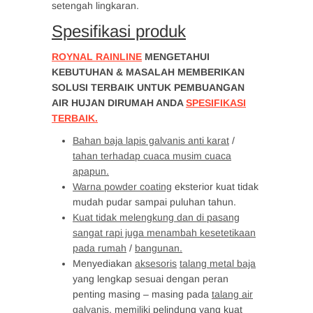
setengah lingkaran.
Spesifikasi produk
ROYNAL RAINLINE
MENGETAHUI
KEBUTUHAN & MASALAH MEMBERIKAN
SOLUSI TERBAIK UNTUK PEMBUANGAN
AIR HUJAN DIRUMAH ANDA
SPESIFIKASI
TERBAIK.
Bahan baja lapis galvanis anti karat
/
tahan terhadap cuaca musim cuaca
apapun.
Warna powder coating
eksterior kuat tidak
mudah pudar sampai puluhan tahun.
Kuat tidak melengkung dan di pasang
sangat rapi juga menambah kesetetikaan
pada rumah
/
bangunan.
Menyediakan
aksesoris
talang metal baja
yang lengkap sesuai dengan peran
penting masing – masing pada
talang air
galvanis
, memiliki pelindung yang kuat