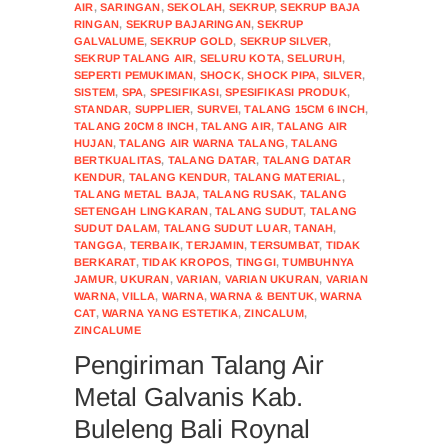
AIR
,
SARINGAN
,
SEKOLAH
,
SEKRUP
,
SEKRUP BAJA
RINGAN
,
SEKRUP BAJARINGAN
,
SEKRUP
GALVALUME
,
SEKRUP GOLD
,
SEKRUP SILVER
,
SEKRUP TALANG AIR
,
SELURU KOTA
,
SELURUH
,
SEPERTI PEMUKIMAN
,
SHOCK
,
SHOCK PIPA
,
SILVER
,
SISTEM
,
SPA
,
SPESIFIKASI
,
SPESIFIKASI PRODUK
,
STANDAR
,
SUPPLIER
,
SURVEI
,
TALANG 15CM 6 INCH
,
TALANG 20CM 8 INCH
,
TALANG AIR
,
TALANG AIR
HUJAN
,
TALANG AIR WARNA TALANG
,
TALANG
BERTKUALITAS
,
TALANG DATAR
,
TALANG DATAR
KENDUR
,
TALANG KENDUR
,
TALANG MATERIAL
,
TALANG METAL BAJA
,
TALANG RUSAK
,
TALANG
SETENGAH LINGKARAN
,
TALANG SUDUT
,
TALANG
SUDUT DALAM
,
TALANG SUDUT LUAR
,
TANAH
,
TANGGA
,
TERBAIK
,
TERJAMIN
,
TERSUMBAT
,
TIDAK
BERKARAT
,
TIDAK KROPOS
,
TINGGI
,
TUMBUHNYA
JAMUR
,
UKURAN
,
VARIAN
,
VARIAN UKURAN
,
VARIAN
WARNA
,
VILLA
,
WARNA
,
WARNA & BENTUK
,
WARNA
CAT
,
WARNA YANG ESTETIKA
,
ZINCALUM
,
ZINCALUME
Pengiriman Talang Air
Metal Galvanis Kab.
Buleleng Bali Roynal