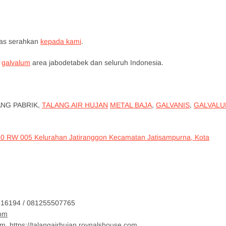
tas serahkan
kepada kami
.
galvalum
area jabodetabek dan seluruh Indonesia.
ANG PABRIK,
TALANG AIR HUJAN
METAL BAJA
,
GALVANIS
,
GALVAL
10 RW 005 Kelurahan Jatiranggon Kecamatan Jatisampurna, Kota
4 / 081255507765
com
om,
https://talangairhujan.roynalshouse.com