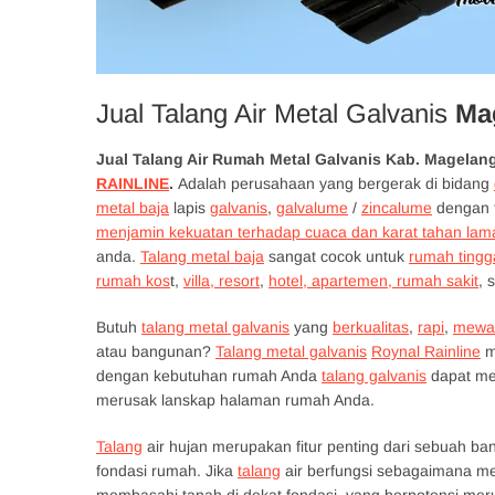
Jual Talang Air Metal Galvanis
Ma
Jual Talang Air Rumah Metal Galvanis Kab. Magela
RAINLINE
.
Adalah perusahaan yang bergerak di bidang
metal baja
lapis
galvanis
,
galvalume
/
zincalume
dengan f
menjamin kekuatan terhadap cuaca dan karat tahan lam
anda.
Talang metal baja
sangat cocok untuk
rumah tingg
rumah kos
t,
villa, resort
,
hotel, apartemen, rumah sakit
, 
Butuh
talang metal galvanis
yang
berkualitas
,
rapi
,
mewa
atau bangunan?
Talang metal galvanis
Roynal Rainline
m
dengan kebutuhan rumah Anda
talang galvanis
dapat men
merusak lanskap halaman rumah Anda.
Talang
air hujan merupakan fitur penting dari sebuah b
fondasi rumah. Jika
talang
air berfungsi sebagaimana me