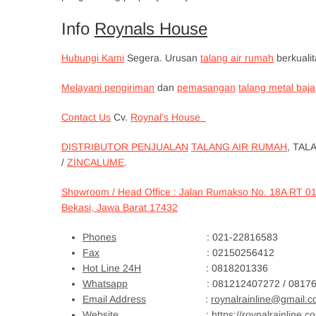
Info
Roynals House
Hubungi Kami
Segera. Urusan
talang air rumah
berkuali
Melayani pengiriman
dan
pemasangan
talang metal baja
Contact Us
Cv.
Roynal’s House
DISTRIBUTOR PENJUALAN
TALANG AIR RUMAH
, TAL
/
ZINCALUME
.
Showroom / Head Office : Jalan Rumakso No. 18A RT 0
Bekasi, Jawa Barat 17432
Phones
: 021-22816583
Fax
: 02150256412
Hot Line 24H
: 0818201336
Whatsapp
: 081212407272 / 081761619
Email Address
:
roynalrainline@gmail.
Website
:
https://roynalrainline.c