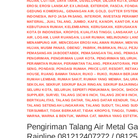
HUJAN
,
CUTTER
,
DAYA TARIK
,
DEVELOPER
,
DILUAR KOTA
,
DIND
EROSI
,
EROSI LANSKAP
,
EX LINDAB
,
EXTERIOR
,
FASCIA
,
FONDA
GEDUNG KOMERSIAL
,
GENANGAN AIR
,
GOLD
,
GUTTER SYSTEM
INDONESIA
,
INFO JASA PASANG
,
INTERIOR
,
INVESTASI PERAWA
MATERIAL
,
JUAL TALANG
,
JUMBO
,
KAFE
,
KANOPI
,
KANTOR
,
KA
KEBUTUHAN RUMAH
,
KELEMBAPAN
,
KERUSAKAN
,
KERUSAKAN 
KOTA DI INDONESIA
,
KROPOS
,
KUALITAS TINGGI
,
LANSAKAP
,
L
AIR
,
LOGAM
,
LUAR RUANGAN
,
LUAR RUMAH
,
MELINDUNGI LAN
MENAMPUNG AIR
,
MENCEGAH EROSI HALAMAN RUMAH
,
MENYA
HUJAN
,
MUSIM PANAS
,
OBENG'
,
PABRIK
,
PABRIKAN
,
PALU
,
PEJ
PEMASANGAN JABODETABEK
,
PEMASANGAN TALANG
,
PEMASA
PENGIRIMAN
,
PENGIRIMAN LUAR KOTA
,
PENGIRIMAN SELURUH
PERAWATAN RUMAH
,
PERAWATAN TALANG
,
PERKANTORAN
,
PE
SENG
,
PONDASI
,
PONDASI RUMAH
,
PRICE LIST
,
RESORT
,
RETAK
HOUSE
,
RUANG BAWAH TANAH
,
RUKO – RUKO
,
RUMAH BERJA
RUMAH LEMBAB
,
RUMAH SAKIT
,
RUMAH YANG MEWAH
,
SALURA
SEKOLAH
,
SEKRUP
,
SEKRUP BAJA RINGAN
,
SEKRUP BAJARING
SELURU KOTA
,
SELURUH
,
SEPERTI PEMUKIMAN
,
SHOCK
,
SHOCK
SUPPLIER
,
SURVEI
,
TALANG 15CM 6 INCH
,
TALANG 20CM 8 INCH
BERTKUALITAS
,
TALANG DATAR
,
TALANG DATAR KENDUR
,
TAL
TALANG SETENGAH LINGKARAN
,
TALANG SUDUT
,
TALANG SUD
TERSUMBAT
,
TIDAK BERKARAT
,
TIDAK KROPOS
,
TINGGI
,
TUMBU
WARNA
,
WARNA & BENTUK
,
WARNA CAT
,
WARNA YANG ESTETIK
Pengiriman Talang Air Metal G
Rainline 081212407272 / 0812