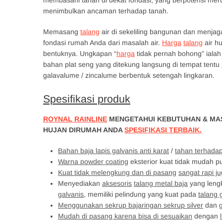
membasahi tanah di dekat fondasi, yang berpotensi mer
menimbulkan ancaman terhadap tanah.
Memasang
talang
air di sekeliling bangunan dan menjag
fondasi rumah Anda dari masalah air.
Harga
talang
air h
bentuknya. Ungkapan “
harga
tidak pernah bohong” ialah
bahan plat seng yang ditekung langsung di tempat tentu
galavalume / zincalume berbentuk setengah lingkaran.
Spesifikasi produk
ROYNAL RAINLINE
MENGETAHUI KEBUTUHAN & MAS
HUJAN DIRUMAH ANDA
SPESIFIKASI TERBAIK.
Bahan baja lapis galvanis anti karat
/
tahan terhada
Warna powder coating
eksterior kuat tidak mudah p
Kuat tidak melengkung dan di pasang
sangat rapi 
Menyediakan
aksesoris
talang metal baja
yang leng
galvanis
, memiliki pelindung yang kuat pada
talang 
Menggunakan sekrup bajaringan sekrup silver
dan
Mudah di pasang karena bisa di sesuaikan
dengan