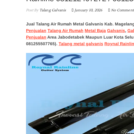
Post By
Talang Galvanis
January 10, 2026
No Comment
Jual Talang Air Rumah Metal Galvanis Kab. Magela
Penjualan
Talang Air Rumah
Metal Baja
Galvanis
,
Ga
Penjualan
Area Jabodetabek Maupun Luar Kota Selu
081255507765).
Talang metal galvanis
Roynal Rainli