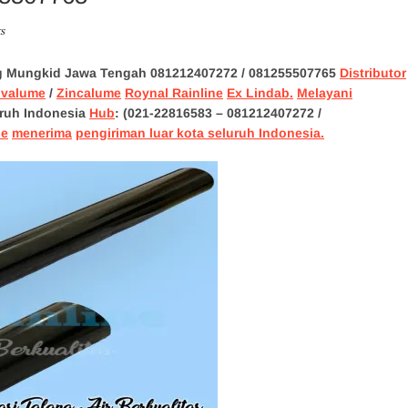
s
ng Mungkid Jawa Tengah 081212407272
/ 081255507765
Distributor
lvalume
/
Zincalume
Roynal Rainline
Ex Lindab.
Melayani
ruh Indonesia
Hub
: (021-22816583 – 081212407272 /
ne
menerima
pengiriman luar kota seluruh Indonesia.