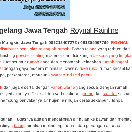
gelang Jawa Tengah
Roynal Rainline
ng Mungkid Jawa Tengah
081212407272 / 081255507765
ROYNAL
distributor penjualan
talang air rumah
. Bahan
talang
yang terbuat dari
inishing
powder coating
eksterior dan didukung
aksesoris yang lengka
a
kuat seumur
rumah
anda dan menambah keindahan
rumah tinggal
al
dengan gaya modern minimalis, classic,
ruko ruko
, rumah kecantika
spa, perkantoran, maupun
kawasan industri pabrik.
h
dan juga disertai dengan
varian warna
yang sesuai dengan rumah
enyediakannya. Disertai dua varian ukuran
jumbo
dan
standar
sesuai
ampung banyakanya air hujan, air hujan deras sekalipun. Tanpa
angunan. Tugasnya adalah mengalihkan air hujan ke bawah dan menjau
stinya,
talang
air akan melindungi rumah dari genangan air atau