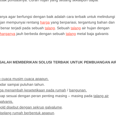
usak pondasinya. Curah hujan yang sedang sekalipun dapat
anya agar berfungsi dengan baik adalah cara terbaik untuk melindungi
ujan mempunyai rentang
harga
yang berpariasi, tergantung bahan dan
 benar terjadi pada sebuah
talang
. Sebuah
talang
air hujan dengan
harganya
jauh berbeda dengan sebuah
talang
metal baja galvanis
ALAH MEMBERIKAN SOLUSI TERBAIK UNTUK PEMBUANGAN AI
p cuaca musim cuaca apapun.
udar sampai puluhan tahun.
juga menambah kesetetikaan pada rumah
/
bangunan.
kap sesuai dengan peran penting masing – masing pada
talang air
galvanis.
gold disebut dengan sekrup galvalume
.
lisplang rumah berbentuk apapun
.