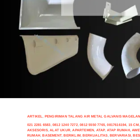
ARTIKEL
,
PENGIRIMAN TALANG AIR METAL GALVANIS MAGELANG
021 2281 6583
,
0812 1240 7272
,
0812 5550 7765
,
0817616194
,
15 CM
AKSESORIS
,
ALAT UKUR
,
APARTEMEN
,
ATAP
,
ATAP RUMAH
,
AWE
RUMAH
,
BASEMENT
,
BERIKLIM
,
BERKUALITAS
,
BERVARIASI
,
BES