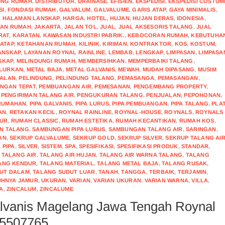
ING RUMAH
,
DISTRIBUTOR
,
DRAINASE
,
EFISIEN
,
EKSPEDISI
,
EKSPEDISI COSTUM
SI
,
FONDASI RUMAH
,
GALVALUM
,
GALVALUME
,
GARIS ATAP
,
GAYA MINIMALIS
,
,
HALAMAN LANSKAP
,
HARGA
,
HOTEL
,
HUJAN
,
HUJAN DERAS
,
IDONESIA
,
TAN RUMAH
,
JAKARTA
,
JALAN TOL
,
JUAL
,
JUAL AKSESORIS TALANG
,
JUAL
RAT
,
KARATAN
,
KAWASAN INDUSTRI PABRIK.
,
KEBOCORAN RUMAH
,
KEBUTUHA
ATAP
,
KETAHANAN RUMAH
,
KILINIK
,
KIRIMAN
,
KONTRAKTOR
,
KOS
,
KOSTUM
,
ANSKAP
,
LAYANAN ROYNAL RAINLINE
,
LEMBAB
,
LENGKAP
,
LIMPASAN
,
LIMPASA
SKAP
,
MELINDUNGI RUMAH
,
MEMBERSIHKAN
,
MEMPERBAIKI TALANG
,
LURKAN
,
METAL BAJA
,
METAL GALVANIS
,
MEWAH
,
MUDAH DIPASANG
,
MUSIM
UALAN
,
PELINDUNG
,
PELINDUNG TALANG
,
PEMASANGA
,
PEMASANGAN
,
NGAN TEPAT
,
PEMBUANGAN AIR
,
PEMESANAN
,
PENGEMBANG PROPERTY
,
,
PENGIRIMAN TALANG AIR
,
PENGUKURAN TALANG
,
PENJUALAN
,
PEPOHONAN
,
RUMAHAN
,
PIPA GALVANIS
,
PIPA LURUS
,
PIPA PEMBUANGAN
,
PIPA TALANG
,
PLA
AN
,
RETAKAN KECIL
,
ROYNAL RAINLINE
,
ROYNAL-HOUSE
,
ROYNALS
,
ROYNALS
MUR
,
RUMAH CLASSIC
,
RUMAH ESTETIKA
,
RUMAH KECANTIKAN
,
RUMAH KOS
,
N TALANG
,
SAMBUNGAN PIPA LURUS
,
SAMBUNGAN TALANG AIR
,
SARINGAN
,
AN
,
SEKRUP GALVALUME
,
SEKRUP GOLD
,
SEKRUP SILVER
,
SEKRUP TALANG AI
 PIPA
,
SILVER
,
SISTEM
,
SPA
,
SPESIFIKASI
,
SPESIFIKASI PRODUK
,
STANDAR
,
,
TALANG AIR
,
TALANG AIR HUJAN
,
TALANG AIR WARNA TALANG
,
TALANG
ANG KENDUR
,
TALANG MATERIAL
,
TALANG METAL BAJA
,
TALANG RUSAK
,
UT DALAM
,
TALANG SUDUT LUAR
,
TANAH
,
TANGGA
,
TERBAIK
,
TERJAMIN
,
HNYA JAMUR
,
UKURAN
,
VARIAN
,
VARIAN UKURAN
,
VARIAN WARNA
,
VILLA
,
A
,
ZINCALUM
,
ZINCALUME
alvanis Magelang Jawa Tengah Roynal
55507765