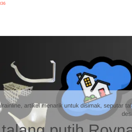
336
inline
ERKUALITAS
alrainline, artikel menarik untuk disimak, seputar 
des
talang putih Royna