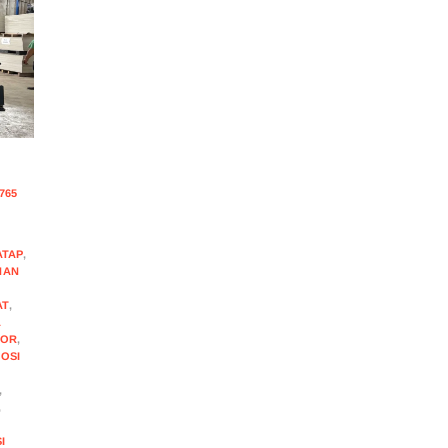
765
ATAP
,
NAN
AT
,
A
TOR
,
OSI
,
,
I