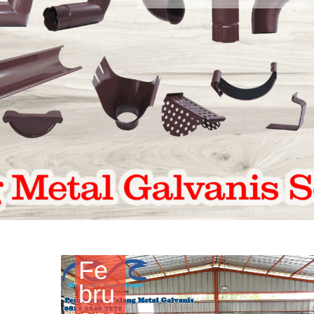
Fe
bru