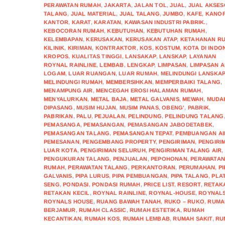
PERAWATAN RUMAH
,
JAKARTA
,
JALAN TOL
,
JUAL
,
JUAL AKSES
TALANG
,
JUAL MATERIAL
,
JUAL TALANG
,
JUMBO
,
KAFE
,
KANOP
KANTOR
,
KARAT
,
KARATAN
,
KAWASAN INDUSTRI PABRIK.
,
KEBOCORAN RUMAH
,
KEBUTUHAN
,
KEBUTUHAN RUMAH
,
KELEMBAPAN
,
KERUSAKAN
,
KERUSAKAN ATAP
,
KETAHANAN R
KILINIK
,
KIRIMAN
,
KONTRAKTOR
,
KOS
,
KOSTUM
,
KOTA DI INDO
KROPOS
,
KUALITAS TINGGI
,
LANSAKAP
,
LANSKAP
,
LAYANAN
ROYNAL RAINLINE
,
LEMBAB
,
LENGKAP
,
LIMPASAN
,
LIMPASAN A
LOGAM
,
LUAR RUANGAN
,
LUAR RUMAH
,
MELINDUNGI LANSKA
MELINDUNGI RUMAH
,
MEMBERSIHKAN
,
MEMPERBAIKI TALANG
,
MENAMPUNG AIR
,
MENCEGAH EROSI HALAMAN RUMAH
,
MENYALURKAN
,
METAL BAJA
,
METAL GALVANIS
,
MEWAH
,
MUDA
DIPASANG
,
MUSIM HUJAN
,
MUSIM PANAS
,
OBENG'
,
PABRIK
,
PABRIKAN
,
PALU
,
PEJUALAN
,
PELINDUNG
,
PELINDUNG TALANG
PEMASANGA
,
PEMASANGAN
,
PEMASANGAN JABODETABEK
,
PEMASANGAN TALANG
,
PEMASANGAN TEPAT
,
PEMBUANGAN AI
PEMESANAN
,
PENGEMBANG PROPERTY
,
PENGIRIMAN
,
PENGIRI
LUAR KOTA
,
PENGIRIMAN SELURUH
,
PENGIRIMAN TALANG AIR
,
PENGUKURAN TALANG
,
PENJUALAN
,
PEPOHONAN
,
PERAWATA
RUMAH
,
PERAWATAN TALANG
,
PERKANTORAN
,
PERUMAHAN
,
PI
GALVANIS
,
PIPA LURUS
,
PIPA PEMBUANGAN
,
PIPA TALANG
,
PLA
SENG
,
PONDASI
,
PONDASI RUMAH
,
PRICE LIST
,
RESORT
,
RETAK
RETAKAN KECIL
,
ROYNAL RAINLINE
,
ROYNAL-HOUSE
,
ROYNAL
ROYNALS HOUSE
,
RUANG BAWAH TANAH
,
RUKO – RUKO
,
RUMA
BERJAMUR
,
RUMAH CLASSIC
,
RUMAH ESTETIKA
,
RUMAH
KECANTIKAN
,
RUMAH KOS
,
RUMAH LEMBAB
,
RUMAH SAKIT
,
RU