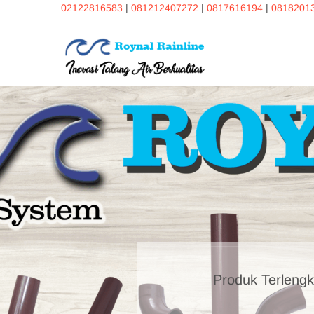
Skip
02122816583
|
081212407272
|
0817616194
|
0818201
to
content
RoynalRa
INOVASI TALANG AIR B
Produk Terlengk