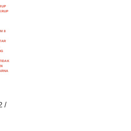
RUP
KRUP
M 8
TAR
L
NG
TIDAK
AN
ARNA
 /