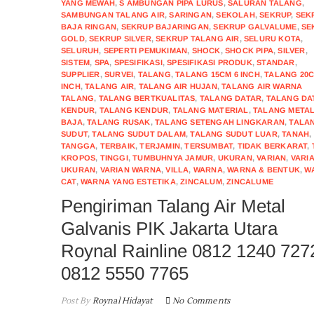
YANG MEWAH
,
S AMBUNGAN PIPA LURUS
,
SALURAN TALANG
,
SAMBUNGAN TALANG AIR
,
SARINGAN
,
SEKOLAH
,
SEKRUP
,
SEK
BAJA RINGAN
,
SEKRUP BAJARINGAN
,
SEKRUP GALVALUME
,
SE
GOLD
,
SEKRUP SILVER
,
SEKRUP TALANG AIR
,
SELURU KOTA
,
SELURUH
,
SEPERTI PEMUKIMAN
,
SHOCK
,
SHOCK PIPA
,
SILVER
,
SISTEM
,
SPA
,
SPESIFIKASI
,
SPESIFIKASI PRODUK
,
STANDAR
,
SUPPLIER
,
SURVEI
,
TALANG
,
TALANG 15CM 6 INCH
,
TALANG 20C
INCH
,
TALANG AIR
,
TALANG AIR HUJAN
,
TALANG AIR WARNA
TALANG
,
TALANG BERTKUALITAS
,
TALANG DATAR
,
TALANG DA
KENDUR
,
TALANG KENDUR
,
TALANG MATERIAL
,
TALANG META
BAJA
,
TALANG RUSAK
,
TALANG SETENGAH LINGKARAN
,
TALA
SUDUT
,
TALANG SUDUT DALAM
,
TALANG SUDUT LUAR
,
TANAH
,
TANGGA
,
TERBAIK
,
TERJAMIN
,
TERSUMBAT
,
TIDAK BERKARAT
,
KROPOS
,
TINGGI
,
TUMBUHNYA JAMUR
,
UKURAN
,
VARIAN
,
VARI
UKURAN
,
VARIAN WARNA
,
VILLA
,
WARNA
,
WARNA & BENTUK
,
W
CAT
,
WARNA YANG ESTETIKA
,
ZINCALUM
,
ZINCALUME
Pengiriman Talang Air Metal
Galvanis PIK Jakarta Utara
Roynal Rainline 0812 1240 7272
0812 5550 7765
Post By
Roynal Hidayat
No Comments