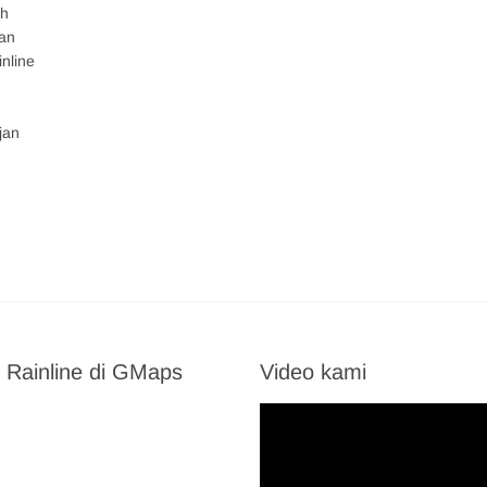
ah
gan
nline
jan
 Rainline di GMaps
Video kami
Video
Player