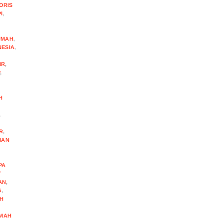
ORIS
I
,
UMAH
,
NESIA
,
IR
,
P
,
H
,
R
,
MAN
N
PA
T
AN
,
S
,
H
MAH