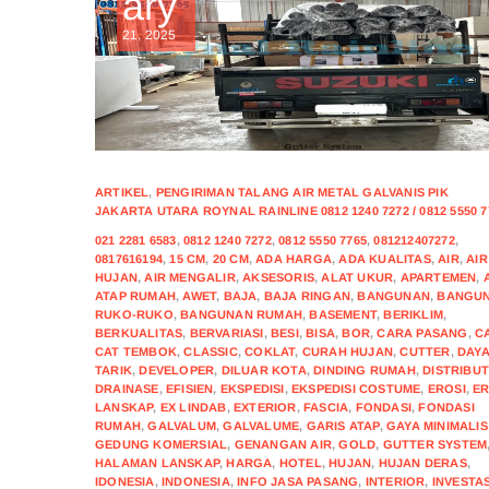
ary
21, 2025
ARTIKEL
,
PENGIRIMAN TALANG AIR METAL GALVANIS PIK
JAKARTA UTARA ROYNAL RAINLINE 0812 1240 7272 / 0812 5550 7
021 2281 6583
,
0812 1240 7272
,
0812 5550 7765
,
081212407272
,
0817616194
,
15 CM
,
20 CM
,
ADA HARGA
,
ADA KUALITAS
,
AIR
,
AIR
HUJAN
,
AIR MENGALIR
,
AKSESORIS
,
ALAT UKUR
,
APARTEMEN
,
ATAP RUMAH
,
AWET
,
BAJA
,
BAJA RINGAN
,
BANGUNAN
,
BANGU
RUKO-RUKO
,
BANGUNAN RUMAH
,
BASEMENT
,
BERIKLIM
,
BERKUALITAS
,
BERVARIASI
,
BESI
,
BISA
,
BOR
,
CARA PASANG
,
C
CAT TEMBOK
,
CLASSIC
,
COKLAT
,
CURAH HUJAN
,
CUTTER
,
DAY
TARIK
,
DEVELOPER
,
DILUAR KOTA
,
DINDING RUMAH
,
DISTRIBU
DRAINASE
,
EFISIEN
,
EKSPEDISI
,
EKSPEDISI COSTUME
,
EROSI
,
ER
LANSKAP
,
EX LINDAB
,
EXTERIOR
,
FASCIA
,
FONDASI
,
FONDASI
RUMAH
,
GALVALUM
,
GALVALUME
,
GARIS ATAP
,
GAYA MINIMALIS
GEDUNG KOMERSIAL
,
GENANGAN AIR
,
GOLD
,
GUTTER SYSTEM
HALAMAN LANSKAP
,
HARGA
,
HOTEL
,
HUJAN
,
HUJAN DERAS
,
IDONESIA
,
INDONESIA
,
INFO JASA PASANG
,
INTERIOR
,
INVESTAS