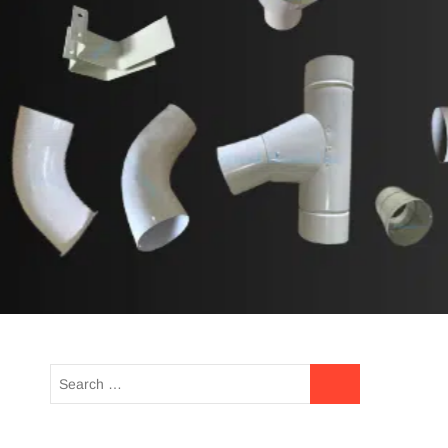
ain exterior rumah anda.
UE READING
HOTLINE