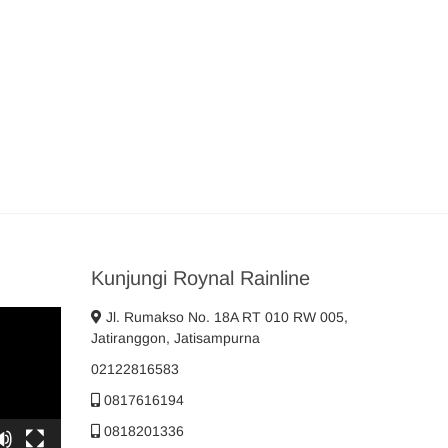
Kunjungi Roynal Rainline
Jl. Rumakso No. 18A RT 010 RW 005,
Jatiranggon, Jatisampurna
02122816583
0817616194
0818201336