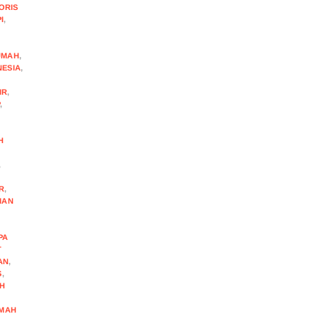
ORIS
I
,
UMAH
,
NESIA
,
IR
,
P
,
H
,
R
,
MAN
N
PA
T
AN
,
S
,
H
MAH