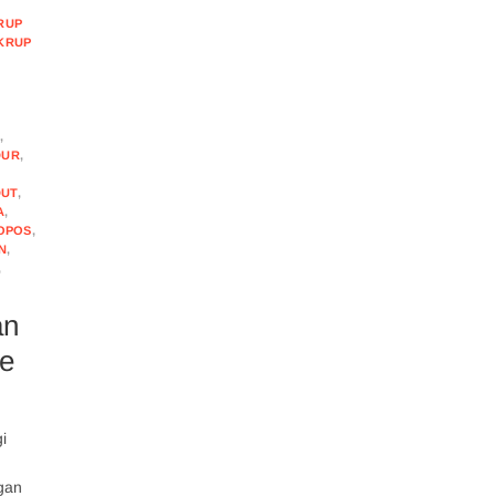
RUP
KRUP
,
DUR
,
DUT
,
A
,
OPOS
,
N
,
,
an
ne
i
gan