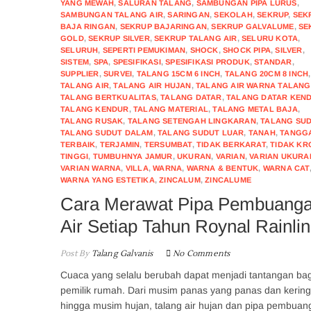
YANG MEWAH
,
SALURAN TALANG
,
SAMBUNGAN PIPA LURUS
,
SAMBUNGAN TALANG AIR
,
SARINGAN
,
SEKOLAH
,
SEKRUP
,
SEK
BAJA RINGAN
,
SEKRUP BAJARINGAN
,
SEKRUP GALVALUME
,
SE
GOLD
,
SEKRUP SILVER
,
SEKRUP TALANG AIR
,
SELURU KOTA
,
SELURUH
,
SEPERTI PEMUKIMAN
,
SHOCK
,
SHOCK PIPA
,
SILVER
,
SISTEM
,
SPA
,
SPESIFIKASI
,
SPESIFIKASI PRODUK
,
STANDAR
,
SUPPLIER
,
SURVEI
,
TALANG 15CM 6 INCH
,
TALANG 20CM 8 INCH
,
TALANG AIR
,
TALANG AIR HUJAN
,
TALANG AIR WARNA TALANG
TALANG BERTKUALITAS
,
TALANG DATAR
,
TALANG DATAR KEN
TALANG KENDUR
,
TALANG MATERIAL
,
TALANG METAL BAJA
,
TALANG RUSAK
,
TALANG SETENGAH LINGKARAN
,
TALANG SU
TALANG SUDUT DALAM
,
TALANG SUDUT LUAR
,
TANAH
,
TANGG
TERBAIK
,
TERJAMIN
,
TERSUMBAT
,
TIDAK BERKARAT
,
TIDAK KR
TINGGI
,
TUMBUHNYA JAMUR
,
UKURAN
,
VARIAN
,
VARIAN UKURA
VARIAN WARNA
,
VILLA
,
WARNA
,
WARNA & BENTUK
,
WARNA CAT
WARNA YANG ESTETIKA
,
ZINCALUM
,
ZINCALUME
Cara Merawat Pipa Pembuang
Air Setiap Tahun Roynal Rainli
Post By
Talang Galvanis
No Comments
Cuaca yang selalu berubah dapat menjadi tantangan bag
pemilik rumah. Dari musim panas yang panas dan kering
hingga musim hujan, talang air hujan dan pipa pembuan