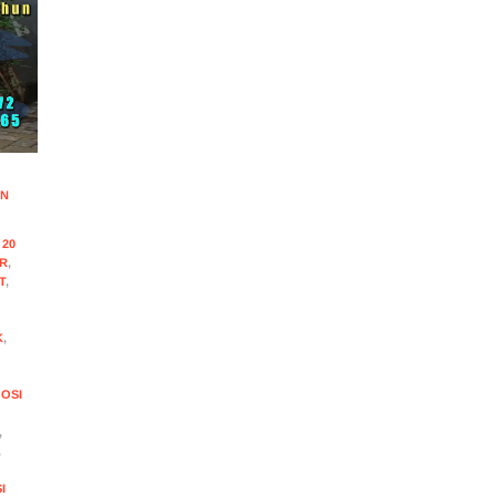
UN
,
20
IR
,
T
,
K
,
OSI
,
,
I