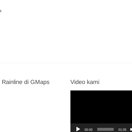
a
 Rainline di GMaps
Video kami
Video
Player
00:00
01:05