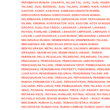
PERAWATAN RUMAH
,
JAKARTA
,
JALAN TOL
,
JUAL
,
JUAL AKSES
TALANG
,
JUAL MATERIAL
,
JUAL TALANG
,
JUMBO
,
KAFE
,
KANOP
KANTOR
,
KARAT
,
KARATAN
,
KAWASAN INDUSTRI PABRIK.
,
KEBOCORAN RUMAH
,
KEBUTUHAN
,
KEBUTUHAN RUMAH
,
KELEMBAPAN
,
KERUSAKAN
,
KERUSAKAN ATAP
,
KETAHANAN R
KILINIK
,
KIRIMAN
,
KONTRAKTOR
,
KOS
,
KOSTUM
,
KOTA DI INDO
KROPOS
,
KUALITAS TINGGI
,
LANSAKAP
,
LANSKAP
,
LAYANAN
ROYNAL RAINLINE
,
LEMBAB
,
LENGKAP
,
LIMPASAN
,
LIMPASAN A
LOGAM
,
LUAR RUANGAN
,
LUAR RUMAH
,
MELINDUNGI LANSKA
MELINDUNGI RUMAH
,
MEMBERSIHKAN
,
MEMPERBAIKI TALANG
,
MENAMPUNG AIR
,
MENCEGAH EROSI HALAMAN RUMAH
,
MENYALURKAN
,
METAL BAJA
,
METAL GALVANIS
,
MEWAH
,
MUDA
DIPASANG
,
MUSIM HUJAN
,
MUSIM PANAS
,
OBENG'
,
PABRIK
,
PABRIKAN
,
PALU
,
PEJUALAN
,
PELINDUNG
,
PELINDUNG TALANG
PEMASANGA
,
PEMASANGAN
,
PEMASANGAN JABODETABEK
,
PEMASANGAN TALANG
,
PEMASANGAN TEPAT
,
PEMBUANGAN AI
PEMESANAN
,
PENGEMBANG PROPERTY
,
PENGIRIMAN
,
PENGIRI
LUAR KOTA
,
PENGIRIMAN SELURUH
,
PENGIRIMAN TALANG AIR
,
PENGUKURAN TALANG
,
PENJUALAN
,
PEPOHONAN
,
PERAWATA
RUMAH
,
PERAWATAN TALANG
,
PERKANTORAN
,
PERUMAHAN
,
PI
GALVANIS
,
PIPA LURUS
,
PIPA PEMBUANGAN
,
PIPA TALANG
,
PLA
SENG
,
PONDASI
,
PONDASI RUMAH
,
PRICE LIST
,
RESORT
,
RETAK
RETAKAN KECIL
,
ROYNAL RAINLINE
,
ROYNAL-HOUSE
,
ROYNAL
ROYNALS HOUSE
,
RUANG BAWAH TANAH
,
RUKO – RUKO
,
RUMA
BERJAMUR
,
RUMAH CLASSIC
,
RUMAH ESTETIKA
,
RUMAH
KECANTIKAN
,
RUMAH KOS
,
RUMAH LEMBAB
,
RUMAH SAKIT
,
RU