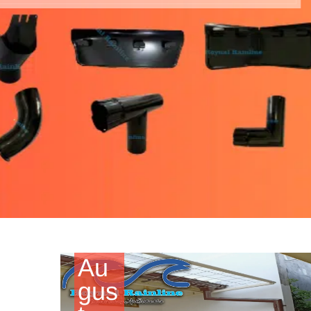
Au
gus