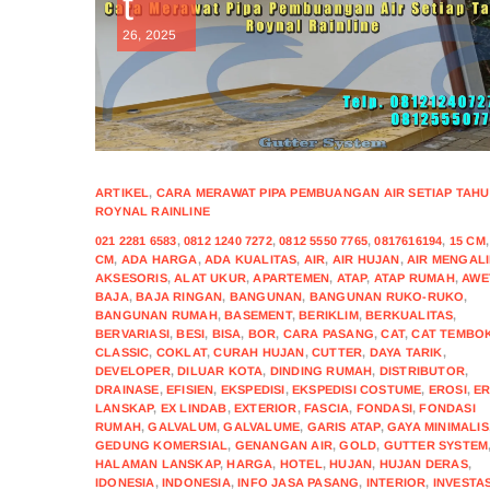
t
26, 2025
ARTIKEL
,
CARA MERAWAT PIPA PEMBUANGAN AIR SETIAP TAH
ROYNAL RAINLINE
021 2281 6583
,
0812 1240 7272
,
0812 5550 7765
,
0817616194
,
15 CM
CM
,
ADA HARGA
,
ADA KUALITAS
,
AIR
,
AIR HUJAN
,
AIR MENGAL
AKSESORIS
,
ALAT UKUR
,
APARTEMEN
,
ATAP
,
ATAP RUMAH
,
AWE
BAJA
,
BAJA RINGAN
,
BANGUNAN
,
BANGUNAN RUKO-RUKO
,
BANGUNAN RUMAH
,
BASEMENT
,
BERIKLIM
,
BERKUALITAS
,
BERVARIASI
,
BESI
,
BISA
,
BOR
,
CARA PASANG
,
CAT
,
CAT TEMBO
CLASSIC
,
COKLAT
,
CURAH HUJAN
,
CUTTER
,
DAYA TARIK
,
DEVELOPER
,
DILUAR KOTA
,
DINDING RUMAH
,
DISTRIBUTOR
,
DRAINASE
,
EFISIEN
,
EKSPEDISI
,
EKSPEDISI COSTUME
,
EROSI
,
ER
LANSKAP
,
EX LINDAB
,
EXTERIOR
,
FASCIA
,
FONDASI
,
FONDASI
RUMAH
,
GALVALUM
,
GALVALUME
,
GARIS ATAP
,
GAYA MINIMALIS
GEDUNG KOMERSIAL
,
GENANGAN AIR
,
GOLD
,
GUTTER SYSTEM
HALAMAN LANSKAP
,
HARGA
,
HOTEL
,
HUJAN
,
HUJAN DERAS
,
IDONESIA
,
INDONESIA
,
INFO JASA PASANG
,
INTERIOR
,
INVESTAS