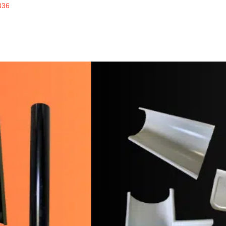
336
inline
ERKUALITAS
alrainline, artikel menarik untuk disimak, seputar 