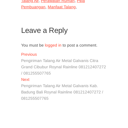
Talang Air
,
Perawatan Rumah
,
Pipa
Pembuangan
,
Manfaat Talang
,
Leave a Reply
You must be
logged in
to post a comment.
Post
Previous
Previous
post:
Pengiriman Talang Air Metal Galvanis Citra
navigation
Grand Cibubur Roynal Rainline 081212407272
/ 081255507765
Next
Next
post:
Pengiriman Talang Air Metal Galvanis Kab.
Badung Bali Roynal Rainline 081212407272 /
081255507765