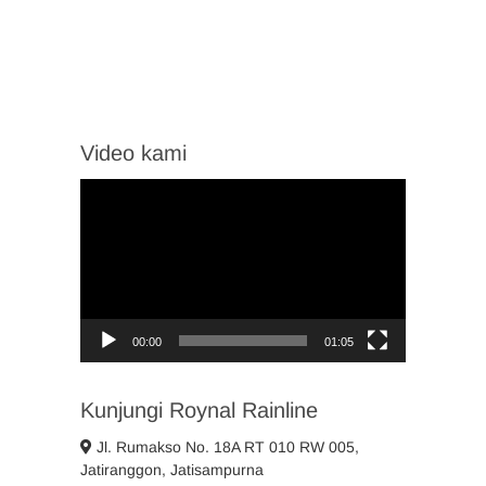
Video kami
Video
Player
00:00
01:05
Kunjungi Roynal Rainline
Jl. Rumakso No. 18A RT 010 RW 005,
Jatiranggon, Jatisampurna