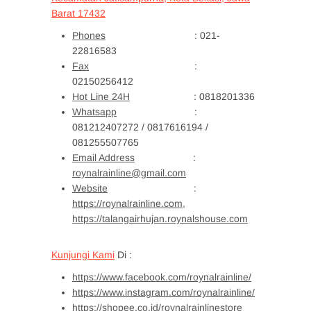
Barat 17432
Phones
: 021-
22816583
Fax
:
02150256412
Hot Line 24H
: 0818201336
Whatsapp
:
081212407272 / 0817616194 /
081255507765
Email Address
:
roynalrainline@gmail.com
Website
:
https://roynalrainline.com,
https://talangairhujan.roynalshouse.com
Kunjungi Kami
Di :
https://www.facebook.com/roynalrainline/
https://www.instagram.com/roynalrainline/
https://shopee.co.id/roynalrainlinestore