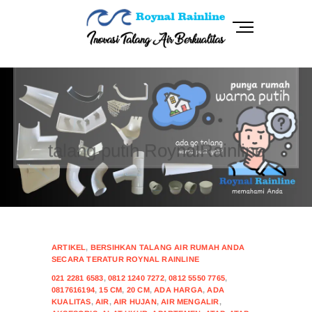
Skip
to
M
content
e
n
RoynalRainline
INOVASI TALANG AIR BERKUALITAS
u
B
talang putih roynalrainline, artikel menarik untuk disimak,
u
seputar talang yang sesuai dengan desain exterior rumah
t
anda.
t
talang putih RoynalRainline
o
n
CONTINUE READING
HOTLINE
ARTIKEL
,
BERSIHKAN TALANG AIR RUMAH ANDA
SECARA TERATUR ROYNAL RAINLINE
021 2281 6583
,
0812 1240 7272
,
0812 5550 7765
,
0817616194
,
15 CM
,
20 CM
,
ADA HARGA
,
ADA
KUALITAS
,
AIR
,
AIR HUJAN
,
AIR MENGALIR
,