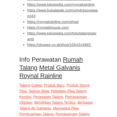
https://www.tokopedia.com/roynalrainline
https://www.bukalapak.com/u/indragunawa
n343
https://roynalrainline.com/shop/
https://roynalshouse.com
https://www.tokopedia.com/tokotalanggalv
anis
https://shopee.co.id/shop/1054314993
Info Perawatan
Rumah
Talang
Metal Galvanis
Roynal Rainline
Talang Coklat
,
Produk Baru
,
Produk Shock
Pipa
,
Sekrup Baja
,
Pebaikan Pipa Talang
Kendur
,
Perawatan Talang
,
Pemasangan
Oktober
,
Bersihkan Talang Teratur
,
Berbagai
Talang Air Galvanis
,
Mengatasi Pipa
Pembuangan Talang
,
Pemasangan Talang