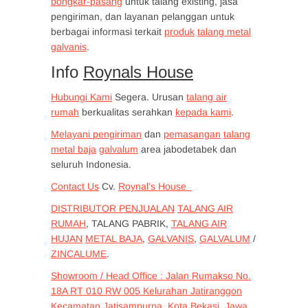
bongkar-pasang
untuk talang existing, jasa
pengiriman, dan layanan pelanggan untuk
berbagai informasi terkait
produk
talang metal
galvanis
.
Info
Roynals House
Hubungi Kami
Segera. Urusan
talang air
rumah
berkualitas serahkan
kepada kami
.
Melayani pengiriman
dan
pemasangan
talang
metal baja
galvalum
area jabodetabek dan
seluruh Indonesia.
Contact Us
Cv.
Roynal’s House
DISTRIBUTOR PENJUALAN
TALANG AIR
RUMAH
, TALANG PABRIK,
TALANG AIR
HUJAN
METAL BAJA
,
GALVANIS
,
GALVALUM
/
ZINCALUME
.
Showroom / Head Office : Jalan Rumakso No.
18A RT 010 RW 005 Kelurahan Jatiranggon
Kecamatan Jatisampurna, Kota Bekasi, Jawa