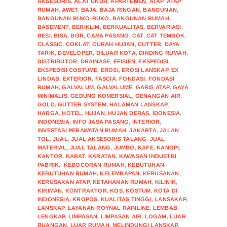
AKSESORIS
,
ALAT UKUR
,
APARTEMEN
,
ATAP
,
ATAP
RUMAH
,
AWET
,
BAJA
,
BAJA RINGAN
,
BANGUNAN
,
BANGUNAN RUKO-RUKO
,
BANGUNAN RUMAH
,
BASEMENT
,
BERIKLIM
,
BERKUALITAS
,
BERVARIASI
,
BESI
,
BISA
,
BOR
,
CARA PASANG
,
CAT
,
CAT TEMBOK
,
CLASSIC
,
COKLAT
,
CURAH HUJAN
,
CUTTER
,
DAYA
TARIK
,
DEVELOPER
,
DILUAR KOTA
,
DINDING RUMAH
,
DISTRIBUTOR
,
DRAINASE
,
EFISIEN
,
EKSPEDISI
,
EKSPEDISI COSTUME
,
EROSI
,
EROSI LANSKAP
,
EX
LINDAB
,
EXTERIOR
,
FASCIA
,
FONDASI
,
FONDASI
RUMAH
,
GALVALUM
,
GALVALUME
,
GARIS ATAP
,
GAYA
MINIMALIS
,
GEDUNG KOMERSIAL
,
GENANGAN AIR
,
GOLD
,
GUTTER SYSTEM
,
HALAMAN LANSKAP
,
HARGA
,
HOTEL
,
HUJAN
,
HUJAN DERAS
,
IDONESIA
,
INDONESIA
,
INFO JASA PASANG
,
INTERIOR
,
INVESTASI PERAWATAN RUMAH
,
JAKARTA
,
JALAN
TOL
,
JUAL
,
JUAL AKSESORIS TALANG
,
JUAL
MATERIAL
,
JUAL TALANG
,
JUMBO
,
KAFE
,
KANOPI
,
KANTOR
,
KARAT
,
KARATAN
,
KAWASAN INDUSTRI
PABRIK.
,
KEBOCORAN RUMAH
,
KEBUTUHAN
,
KEBUTUHAN RUMAH
,
KELEMBAPAN
,
KERUSAKAN
,
KERUSAKAN ATAP
,
KETAHANAN RUMAH
,
KILINIK
,
KIRIMAN
,
KONTRAKTOR
,
KOS
,
KOSTUM
,
KOTA DI
INDONESIA
,
KROPOS
,
KUALITAS TINGGI
,
LANSAKAP
,
LANSKAP
,
LAYANAN ROYNAL RAINLINE
,
LEMBAB
,
LENGKAP
,
LIMPASAN
,
LIMPASAN AIR
,
LOGAM
,
LUAR
RUANGAN
,
LUAR RUMAH
,
MELINDUNGI LANSKAP
,