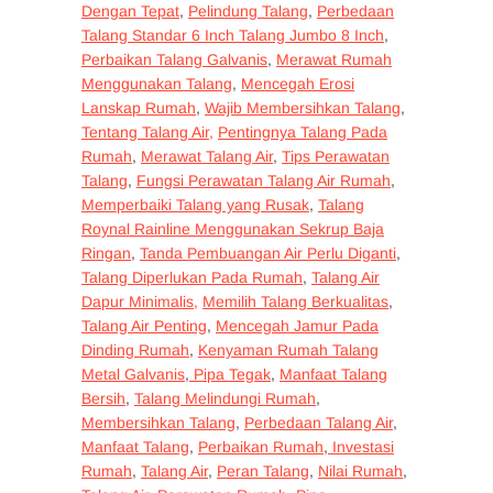
Dengan Tepat
,
Pelindung Talang
,
Perbedaan
Talang Standar 6 Inch Talang Jumbo 8 Inch
,
Perbaikan Talang Galvanis
,
Merawat Rumah
Menggunakan Talang
,
Mencegah Erosi
Lanskap Rumah
,
Wajib Membersihkan Talang
,
Tentang Talang Air,
Pentingnya Talang Pada
Rumah
,
Merawat Talang Air
,
Tips Perawatan
Talang
,
Fungsi Perawatan Talang Air Rumah
,
Memperbaiki Talang yang Rusak
,
Talang
Roynal Rainline Menggunakan Sekrup Baja
Ringan
,
Tanda Pembuangan Air Perlu Diganti
,
Talang Diperlukan Pada Rumah
,
Talang Air
Dapur Minimalis,
Memilih Talang Berkualitas
,
Talang Air Penting
,
Mencegah Jamur Pada
Dinding Rumah
,
Kenyaman Rumah Talang
Metal Galvanis
,
Pipa Tegak
,
Manfaat Talang
Bersih
,
Talang Melindungi Rumah
,
Membersihkan Talang
,
Perbedaan Talang Air
,
Manfaat Talang
,
Perbaikan Rumah
,
Investasi
Rumah
,
Talang Air
,
Peran Talang
,
Nilai Rumah
,