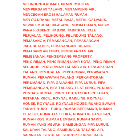
MELINDUNGI RUMAH
,
MEMBERSIHKAN
,
MEMPERBAIKI TALANG
,
MENAMPUNG AIR
,
MENCEGAH EROSI HALAMAN RUMAH
,
MENYALURKAN
,
METAL BAJA
,
METAL GALVANIS
,
MEWAH
,
MUDAH DIPASANG
,
MUSIM HUJAN
,
MUSIM
PANAS
,
OBENG'
,
PABRIK
,
PABRIKAN
,
PALU
,
PEJUALAN
,
PELINDUNG
,
PELINDUNG TALANG
,
PEMASANGA
,
PEMASANGAN
,
PEMASANGAN
JABODETABEK
,
PEMASANGAN TALANG
,
PEMASANGAN TEPAT
,
PEMBUANGAN AIR
,
PEMESANAN
,
PENGEMBANG PROPERTY
,
PENGIRIMAN
,
PENGIRIMAN LUAR KOTA
,
PENGIRIMAN
SELURUH
,
PENGIRIMAN TALANG AIR
,
PENGUKURAN
TALANG
,
PENJUALAN
,
PEPOHONAN
,
PERAWATAN
RUMAH
,
PERAWATAN TALANG
,
PERKANTORAN
,
PERUMAHAN
,
PIPA GALVANIS
,
PIPA LURUS
,
PIPA
PEMBUANGAN
,
PIPA TALANG
,
PLAT SENG
,
PONDASI
,
PONDASI RUMAH
,
PRICE LIST
,
RESORT
,
RETAKAN
,
RETAKAN KECIL
,
ROYNAL RAINLINE
,
ROYNAL-
HOUSE
,
ROYNALS
,
ROYNALS HOUSE
,
RUANG BAWAH
TANAH
,
RUKO – RUKO
,
RUMAH BERJAMUR
,
RUMAH
CLASSIC
,
RUMAH ESTETIKA
,
RUMAH KECANTIKAN
,
RUMAH KOS
,
RUMAH LEMBAB
,
RUMAH SAKIT
,
RUMAH YANG MEWAH
,
S AMBUNGAN PIPA LURUS
,
SALURAN TALANG
,
SAMBUNGAN TALANG AIR
,
SARINGAN
,
SEKOLAH
,
SEKRUP
,
SEKRUP BAJA