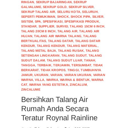
RINGAN
,
SEKRUP BAJARINGAN
,
SEKRUP
GALVALUME
,
SEKRUP GOLD
,
SEKRUP SILVER
,
SEKRUP TALANG AIR
,
SELURU KOTA
,
SELURUH
,
SEPERTI PEMUKIMAN
,
SHOCK
,
SHOCK PIPA
,
SILVER
,
SISTEM
,
SPA
,
SPESIFIKASI
,
SPESIFIKASI PRODUK
,
STANDAR
,
SUPPLIER
,
SURVEI
,
TALANG 15CM 6 INCH
,
TALANG 20CM 8 INCH
,
TALANG AIR
,
TALANG AIR
HUJAN
,
TALANG AIR WARNA TALANG
,
TALANG
BERTKUALITAS
,
TALANG DATAR
,
TALANG DATAR
KENDUR
,
TALANG KENDUR
,
TALANG MATERIAL
,
TALANG METAL BAJA
,
TALANG RUSAK
,
TALANG
SETENGAH LINGKARAN
,
TALANG SUDUT
,
TALANG
SUDUT DALAM
,
TALANG SUDUT LUAR
,
TANAH
,
TANGGA
,
TERBAIK
,
TERJAMIN
,
TERSUMBAT
,
TIDAK
BERKARAT
,
TIDAK KROPOS
,
TINGGI
,
TUMBUHNYA
JAMUR
,
UKURAN
,
VARIAN
,
VARIAN UKURAN
,
VARIAN
WARNA
,
VILLA
,
WARNA
,
WARNA & BENTUK
,
WARNA
CAT
,
WARNA YANG ESTETIKA
,
ZINCALUM
,
ZINCALUME
Bersihkan Talang Air
Rumah Anda Secara
Teratur Roynal Rainline