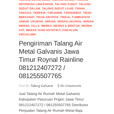
SETENGAH LINGKARAN
,
TALANG SUDUT
,
TALANG
SUDUT DALAM
,
TALANG SUDUT LUAR
,
TANAH
,
TANGGA
,
TERBAIK
,
TERJAMIN
,
TERSUMBAT
,
TIDAK
BERKARAT
,
TIDAK KROPOS
,
TINGGI
,
TUMBUHNYA
JAMUR
,
UKURAN
,
VARIAN
,
VARIAN UKURAN
,
VARIAN
WARNA
,
VILLA
,
WARNA
,
WARNA & BENTUK
,
WARNA
CAT
,
WARNA YANG ESTETIKA
,
ZINCALUM
,
ZINCALUME
Pengiriman Talang Air
Metal Galvanis Jawa
Timur Roynal Rainline
081212407272 /
081255507765
Post By
Talang Galvanis
No Comments
Jual Talang Air Rumah Metal Galvanis
Kabupaten Pasuruan Prigen Jawa Timur
081212407272 / 081255507765 Distributor
Penjualan Talang Air Rumah Metal Baja