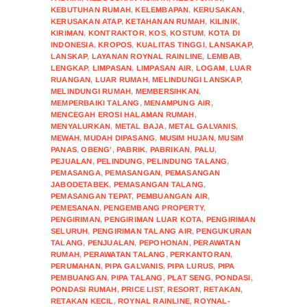
KEBUTUHAN RUMAH
,
KELEMBAPAN
,
KERUSAKAN
,
KERUSAKAN ATAP
,
KETAHANAN RUMAH
,
KILINIK
,
KIRIMAN
,
KONTRAKTOR
,
KOS
,
KOSTUM
,
KOTA DI
INDONESIA
,
KROPOS
,
KUALITAS TINGGI
,
LANSAKAP
,
LANSKAP
,
LAYANAN ROYNAL RAINLINE
,
LEMBAB
,
LENGKAP
,
LIMPASAN
,
LIMPASAN AIR
,
LOGAM
,
LUAR
RUANGAN
,
LUAR RUMAH
,
MELINDUNGI LANSKAP
,
MELINDUNGI RUMAH
,
MEMBERSIHKAN
,
MEMPERBAIKI TALANG
,
MENAMPUNG AIR
,
MENCEGAH EROSI HALAMAN RUMAH
,
MENYALURKAN
,
METAL BAJA
,
METAL GALVANIS
,
MEWAH
,
MUDAH DIPASANG
,
MUSIM HUJAN
,
MUSIM
PANAS
,
OBENG'
,
PABRIK
,
PABRIKAN
,
PALU
,
PEJUALAN
,
PELINDUNG
,
PELINDUNG TALANG
,
PEMASANGA
,
PEMASANGAN
,
PEMASANGAN
JABODETABEK
,
PEMASANGAN TALANG
,
PEMASANGAN TEPAT
,
PEMBUANGAN AIR
,
PEMESANAN
,
PENGEMBANG PROPERTY
,
PENGIRIMAN
,
PENGIRIMAN LUAR KOTA
,
PENGIRIMAN
SELURUH
,
PENGIRIMAN TALANG AIR
,
PENGUKURAN
TALANG
,
PENJUALAN
,
PEPOHONAN
,
PERAWATAN
RUMAH
,
PERAWATAN TALANG
,
PERKANTORAN
,
PERUMAHAN
,
PIPA GALVANIS
,
PIPA LURUS
,
PIPA
PEMBUANGAN
,
PIPA TALANG
,
PLAT SENG
,
PONDASI
,
PONDASI RUMAH
,
PRICE LIST
,
RESORT
,
RETAKAN
,
RETAKAN KECIL
,
ROYNAL RAINLINE
,
ROYNAL-