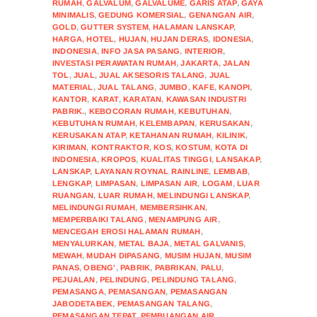
RUMAH
,
GALVALUM
,
GALVALUME
,
GARIS ATAP
,
GAYA
MINIMALIS
,
GEDUNG KOMERSIAL
,
GENANGAN AIR
,
GOLD
,
GUTTER SYSTEM
,
HALAMAN LANSKAP
,
HARGA
,
HOTEL
,
HUJAN
,
HUJAN DERAS
,
IDONESIA
,
INDONESIA
,
INFO JASA PASANG
,
INTERIOR
,
INVESTASI PERAWATAN RUMAH
,
JAKARTA
,
JALAN
TOL
,
JUAL
,
JUAL AKSESORIS TALANG
,
JUAL
MATERIAL
,
JUAL TALANG
,
JUMBO
,
KAFE
,
KANOPI
,
KANTOR
,
KARAT
,
KARATAN
,
KAWASAN INDUSTRI
PABRIK.
,
KEBOCORAN RUMAH
,
KEBUTUHAN
,
KEBUTUHAN RUMAH
,
KELEMBAPAN
,
KERUSAKAN
,
KERUSAKAN ATAP
,
KETAHANAN RUMAH
,
KILINIK
,
KIRIMAN
,
KONTRAKTOR
,
KOS
,
KOSTUM
,
KOTA DI
INDONESIA
,
KROPOS
,
KUALITAS TINGGI
,
LANSAKAP
,
LANSKAP
,
LAYANAN ROYNAL RAINLINE
,
LEMBAB
,
LENGKAP
,
LIMPASAN
,
LIMPASAN AIR
,
LOGAM
,
LUAR
RUANGAN
,
LUAR RUMAH
,
MELINDUNGI LANSKAP
,
MELINDUNGI RUMAH
,
MEMBERSIHKAN
,
MEMPERBAIKI TALANG
,
MENAMPUNG AIR
,
MENCEGAH EROSI HALAMAN RUMAH
,
MENYALURKAN
,
METAL BAJA
,
METAL GALVANIS
,
MEWAH
,
MUDAH DIPASANG
,
MUSIM HUJAN
,
MUSIM
PANAS
,
OBENG'
,
PABRIK
,
PABRIKAN
,
PALU
,
PEJUALAN
,
PELINDUNG
,
PELINDUNG TALANG
,
PEMASANGA
,
PEMASANGAN
,
PEMASANGAN
JABODETABEK
,
PEMASANGAN TALANG
,
PEMASANGAN TEPAT
,
PEMBUANGAN AIR
,