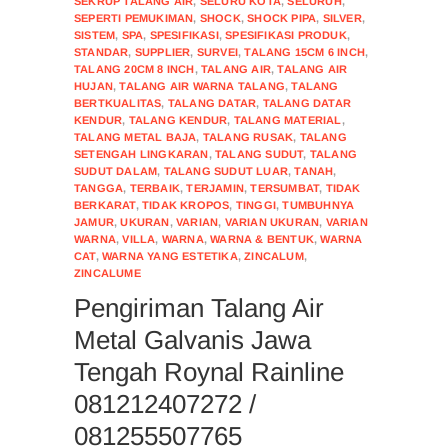
SEKRUP TALANG AIR
,
SELURU KOTA
,
SELURUH
,
SEPERTI PEMUKIMAN
,
SHOCK
,
SHOCK PIPA
,
SILVER
,
SISTEM
,
SPA
,
SPESIFIKASI
,
SPESIFIKASI PRODUK
,
STANDAR
,
SUPPLIER
,
SURVEI
,
TALANG 15CM 6 INCH
,
TALANG 20CM 8 INCH
,
TALANG AIR
,
TALANG AIR
HUJAN
,
TALANG AIR WARNA TALANG
,
TALANG
BERTKUALITAS
,
TALANG DATAR
,
TALANG DATAR
KENDUR
,
TALANG KENDUR
,
TALANG MATERIAL
,
TALANG METAL BAJA
,
TALANG RUSAK
,
TALANG
SETENGAH LINGKARAN
,
TALANG SUDUT
,
TALANG
SUDUT DALAM
,
TALANG SUDUT LUAR
,
TANAH
,
TANGGA
,
TERBAIK
,
TERJAMIN
,
TERSUMBAT
,
TIDAK
BERKARAT
,
TIDAK KROPOS
,
TINGGI
,
TUMBUHNYA
JAMUR
,
UKURAN
,
VARIAN
,
VARIAN UKURAN
,
VARIAN
WARNA
,
VILLA
,
WARNA
,
WARNA & BENTUK
,
WARNA
CAT
,
WARNA YANG ESTETIKA
,
ZINCALUM
,
ZINCALUME
Pengiriman Talang Air
Metal Galvanis Jawa
Tengah Roynal Rainline
081212407272 /
081255507765