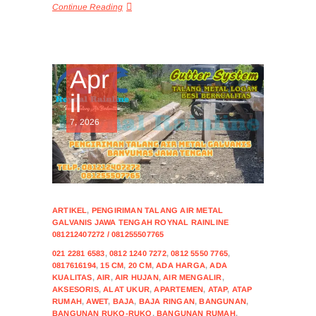
Continue Reading
Apr
il
7, 2026
ARTIKEL
,
PENGIRIMAN TALANG AIR METAL
GALVANIS JAWA TENGAH ROYNAL RAINLINE
081212407272 / 081255507765
021 2281 6583
,
0812 1240 7272
,
0812 5550 7765
,
0817616194
,
15 CM
,
20 CM
,
ADA HARGA
,
ADA
KUALITAS
,
AIR
,
AIR HUJAN
,
AIR MENGALIR
,
AKSESORIS
,
ALAT UKUR
,
APARTEMEN
,
ATAP
,
ATAP
RUMAH
,
AWET
,
BAJA
,
BAJA RINGAN
,
BANGUNAN
,
BANGUNAN RUKO-RUKO
,
BANGUNAN RUMAH
,