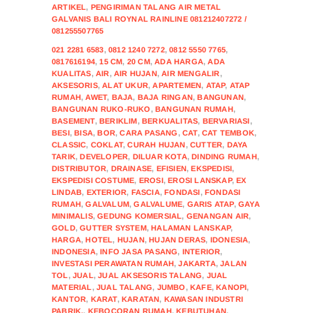
ARTIKEL
,
PENGIRIMAN TALANG AIR METAL
GALVANIS BALI ROYNAL RAINLINE 081212407272 /
081255507765
021 2281 6583
,
0812 1240 7272
,
0812 5550 7765
,
0817616194
,
15 CM
,
20 CM
,
ADA HARGA
,
ADA
KUALITAS
,
AIR
,
AIR HUJAN
,
AIR MENGALIR
,
AKSESORIS
,
ALAT UKUR
,
APARTEMEN
,
ATAP
,
ATAP
RUMAH
,
AWET
,
BAJA
,
BAJA RINGAN
,
BANGUNAN
,
BANGUNAN RUKO-RUKO
,
BANGUNAN RUMAH
,
BASEMENT
,
BERIKLIM
,
BERKUALITAS
,
BERVARIASI
,
BESI
,
BISA
,
BOR
,
CARA PASANG
,
CAT
,
CAT TEMBOK
,
CLASSIC
,
COKLAT
,
CURAH HUJAN
,
CUTTER
,
DAYA
TARIK
,
DEVELOPER
,
DILUAR KOTA
,
DINDING RUMAH
,
DISTRIBUTOR
,
DRAINASE
,
EFISIEN
,
EKSPEDISI
,
EKSPEDISI COSTUME
,
EROSI
,
EROSI LANSKAP
,
EX
LINDAB
,
EXTERIOR
,
FASCIA
,
FONDASI
,
FONDASI
RUMAH
,
GALVALUM
,
GALVALUME
,
GARIS ATAP
,
GAYA
MINIMALIS
,
GEDUNG KOMERSIAL
,
GENANGAN AIR
,
GOLD
,
GUTTER SYSTEM
,
HALAMAN LANSKAP
,
HARGA
,
HOTEL
,
HUJAN
,
HUJAN DERAS
,
IDONESIA
,
INDONESIA
,
INFO JASA PASANG
,
INTERIOR
,
INVESTASI PERAWATAN RUMAH
,
JAKARTA
,
JALAN
TOL
,
JUAL
,
JUAL AKSESORIS TALANG
,
JUAL
MATERIAL
,
JUAL TALANG
,
JUMBO
,
KAFE
,
KANOPI
,
KANTOR
,
KARAT
,
KARATAN
,
KAWASAN INDUSTRI
PABRIK.
,
KEBOCORAN RUMAH
,
KEBUTUHAN
,