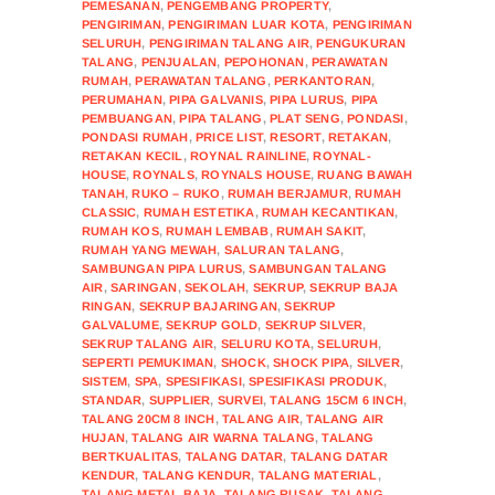
PEMESANAN
,
PENGEMBANG PROPERTY
,
PENGIRIMAN
,
PENGIRIMAN LUAR KOTA
,
PENGIRIMAN
SELURUH
,
PENGIRIMAN TALANG AIR
,
PENGUKURAN
TALANG
,
PENJUALAN
,
PEPOHONAN
,
PERAWATAN
RUMAH
,
PERAWATAN TALANG
,
PERKANTORAN
,
PERUMAHAN
,
PIPA GALVANIS
,
PIPA LURUS
,
PIPA
PEMBUANGAN
,
PIPA TALANG
,
PLAT SENG
,
PONDASI
,
PONDASI RUMAH
,
PRICE LIST
,
RESORT
,
RETAKAN
,
RETAKAN KECIL
,
ROYNAL RAINLINE
,
ROYNAL-
HOUSE
,
ROYNALS
,
ROYNALS HOUSE
,
RUANG BAWAH
TANAH
,
RUKO – RUKO
,
RUMAH BERJAMUR
,
RUMAH
CLASSIC
,
RUMAH ESTETIKA
,
RUMAH KECANTIKAN
,
RUMAH KOS
,
RUMAH LEMBAB
,
RUMAH SAKIT
,
RUMAH YANG MEWAH
,
SALURAN TALANG
,
SAMBUNGAN PIPA LURUS
,
SAMBUNGAN TALANG
AIR
,
SARINGAN
,
SEKOLAH
,
SEKRUP
,
SEKRUP BAJA
RINGAN
,
SEKRUP BAJARINGAN
,
SEKRUP
GALVALUME
,
SEKRUP GOLD
,
SEKRUP SILVER
,
SEKRUP TALANG AIR
,
SELURU KOTA
,
SELURUH
,
SEPERTI PEMUKIMAN
,
SHOCK
,
SHOCK PIPA
,
SILVER
,
SISTEM
,
SPA
,
SPESIFIKASI
,
SPESIFIKASI PRODUK
,
STANDAR
,
SUPPLIER
,
SURVEI
,
TALANG 15CM 6 INCH
,
TALANG 20CM 8 INCH
,
TALANG AIR
,
TALANG AIR
HUJAN
,
TALANG AIR WARNA TALANG
,
TALANG
BERTKUALITAS
,
TALANG DATAR
,
TALANG DATAR
KENDUR
,
TALANG KENDUR
,
TALANG MATERIAL
,
TALANG METAL BAJA
,
TALANG RUSAK
,
TALANG