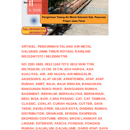
il
3, 2026
ARTIKEL
,
PENGIRIMAN TALANG AIR METAL
GALVANIS JAWA TIMUR ROYNAL RAINLINE
081212407272 / 081255507765
021 2281 6583
,
0812 1240 7272
,
0812 5550 7765
,
0817616194
,
15 CM
,
20 CM
,
ADA HARGA
,
ADA
KUALITAS
,
AIR
,
AIR HUJAN
,
AIR MENGALIR
,
AKSESORIS
,
ALAT UKUR
,
APARTEMEN
,
ATAP
,
ATAP
RUMAH
,
AWET
,
BAJA
,
BAJA RINGAN
,
BANGUNAN
,
BANGUNAN RUKO-RUKO
,
BANGUNAN RUMAH
,
BASEMENT
,
BERIKLIM
,
BERKUALITAS
,
BERVARIASI
,
BESI
,
BISA
,
BOR
,
CARA PASANG
,
CAT
,
CAT TEMBOK
,
CLASSIC
,
COKLAT
,
CURAH HUJAN
,
CUTTER
,
DAYA
TARIK
,
DEVELOPER
,
DILUAR KOTA
,
DINDING RUMAH
,
DISTRIBUTOR
,
DRAINASE
,
EFISIEN
,
EKSPEDISI
,
EKSPEDISI COSTUME
,
EROSI
,
EROSI LANSKAP
,
EX
LINDAB
,
EXTERIOR
,
FASCIA
,
FONDASI
,
FONDASI
RUMAH
,
GALVALUM
,
GALVALUME
,
GARIS ATAP
,
GAYA