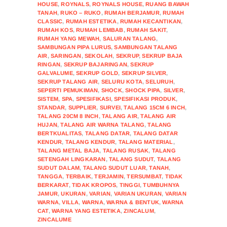
HOUSE
,
ROYNALS
,
ROYNALS HOUSE
,
RUANG BAWAH
TANAH
,
RUKO – RUKO
,
RUMAH BERJAMUR
,
RUMAH
CLASSIC
,
RUMAH ESTETIKA
,
RUMAH KECANTIKAN
,
RUMAH KOS
,
RUMAH LEMBAB
,
RUMAH SAKIT
,
RUMAH YANG MEWAH
,
SALURAN TALANG
,
SAMBUNGAN PIPA LURUS
,
SAMBUNGAN TALANG
AIR
,
SARINGAN
,
SEKOLAH
,
SEKRUP
,
SEKRUP BAJA
RINGAN
,
SEKRUP BAJARINGAN
,
SEKRUP
GALVALUME
,
SEKRUP GOLD
,
SEKRUP SILVER
,
SEKRUP TALANG AIR
,
SELURU KOTA
,
SELURUH
,
SEPERTI PEMUKIMAN
,
SHOCK
,
SHOCK PIPA
,
SILVER
,
SISTEM
,
SPA
,
SPESIFIKASI
,
SPESIFIKASI PRODUK
,
STANDAR
,
SUPPLIER
,
SURVEI
,
TALANG 15CM 6 INCH
,
TALANG 20CM 8 INCH
,
TALANG AIR
,
TALANG AIR
HUJAN
,
TALANG AIR WARNA TALANG
,
TALANG
BERTKUALITAS
,
TALANG DATAR
,
TALANG DATAR
KENDUR
,
TALANG KENDUR
,
TALANG MATERIAL
,
TALANG METAL BAJA
,
TALANG RUSAK
,
TALANG
SETENGAH LINGKARAN
,
TALANG SUDUT
,
TALANG
SUDUT DALAM
,
TALANG SUDUT LUAR
,
TANAH
,
TANGGA
,
TERBAIK
,
TERJAMIN
,
TERSUMBAT
,
TIDAK
BERKARAT
,
TIDAK KROPOS
,
TINGGI
,
TUMBUHNYA
JAMUR
,
UKURAN
,
VARIAN
,
VARIAN UKURAN
,
VARIAN
WARNA
,
VILLA
,
WARNA
,
WARNA & BENTUK
,
WARNA
CAT
,
WARNA YANG ESTETIKA
,
ZINCALUM
,
ZINCALUME