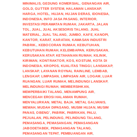
MINIMALIS
,
GEDUNG KOMERSIAL
,
GENANGAN AIR
,
GOLD
,
GUTTER SYSTEM
,
HALAMAN LANSKAP
,
HARGA
,
HOTEL
,
HUJAN
,
HUJAN DERAS
,
IDONESIA
,
INDONESIA
,
INFO JASA PASANG
,
INTERIOR
,
INVESTASI PERAWATAN RUMAH
,
JAKARTA
,
JALAN
TOL
,
JUAL
,
JUAL AKSESORIS TALANG
,
JUAL
MATERIAL
,
JUAL TALANG
,
JUMBO
,
KAFE
,
KANOPI
,
KANTOR
,
KARAT
,
KARATAN
,
KAWASAN INDUSTRI
PABRIK.
,
KEBOCORAN RUMAH
,
KEBUTUHAN
,
KEBUTUHAN RUMAH
,
KELEMBAPAN
,
KERUSAKAN
,
KERUSAKAN ATAP
,
KETAHANAN RUMAH
,
KILINIK
,
KIRIMAN
,
KONTRAKTOR
,
KOS
,
KOSTUM
,
KOTA DI
INDONESIA
,
KROPOS
,
KUALITAS TINGGI
,
LANSAKAP
,
LANSKAP
,
LAYANAN ROYNAL RAINLINE
,
LEMBAB
,
LENGKAP
,
LIMPASAN
,
LIMPASAN AIR
,
LOGAM
,
LUAR
RUANGAN
,
LUAR RUMAH
,
MELINDUNGI LANSKAP
,
MELINDUNGI RUMAH
,
MEMBERSIHKAN
,
MEMPERBAIKI TALANG
,
MENAMPUNG AIR
,
MENCEGAH EROSI HALAMAN RUMAH
,
MENYALURKAN
,
METAL BAJA
,
METAL GALVANIS
,
MEWAH
,
MUDAH DIPASANG
,
MUSIM HUJAN
,
MUSIM
PANAS
,
OBENG'
,
PABRIK
,
PABRIKAN
,
PALU
,
PEJUALAN
,
PELINDUNG
,
PELINDUNG TALANG
,
PEMASANGA
,
PEMASANGAN
,
PEMASANGAN
JABODETABEK
,
PEMASANGAN TALANG
,
PEMASANGAN TEPAT
,
PEMBUANGAN AIR
,