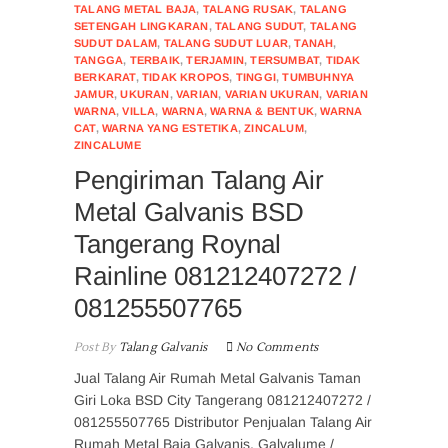
TALANG METAL BAJA
,
TALANG RUSAK
,
TALANG
SETENGAH LINGKARAN
,
TALANG SUDUT
,
TALANG
SUDUT DALAM
,
TALANG SUDUT LUAR
,
TANAH
,
TANGGA
,
TERBAIK
,
TERJAMIN
,
TERSUMBAT
,
TIDAK
BERKARAT
,
TIDAK KROPOS
,
TINGGI
,
TUMBUHNYA
JAMUR
,
UKURAN
,
VARIAN
,
VARIAN UKURAN
,
VARIAN
WARNA
,
VILLA
,
WARNA
,
WARNA & BENTUK
,
WARNA
CAT
,
WARNA YANG ESTETIKA
,
ZINCALUM
,
ZINCALUME
Pengiriman Talang Air
Metal Galvanis BSD
Tangerang Roynal
Rainline 081212407272 /
081255507765
Post By
Talang Galvanis
No Comments
Jual Talang Air Rumah Metal Galvanis Taman
Giri Loka BSD City Tangerang 081212407272 /
081255507765 Distributor Penjualan Talang Air
Rumah Metal Baja Galvanis, Galvalume /