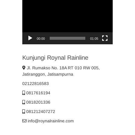
Player
00:00
01:05
Kunjungi Roynal Rainline
Jl. Rumakso No. 18A RT 010 RW 005,
Jatiranggon, Jatisampurna
02122816583
0817616194
0818201336
081212407272
info@roynalrainline.com