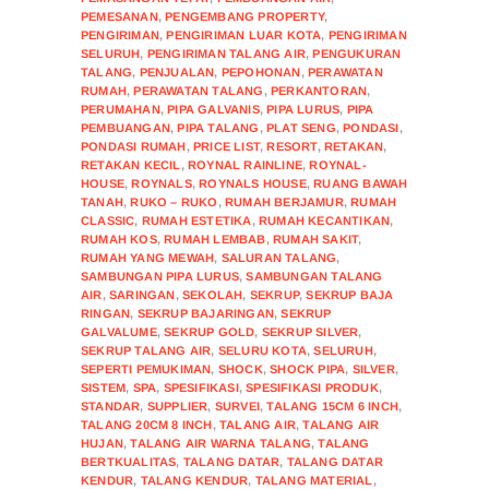
PEMESANAN
,
PENGEMBANG PROPERTY
,
PENGIRIMAN
,
PENGIRIMAN LUAR KOTA
,
PENGIRIMAN
SELURUH
,
PENGIRIMAN TALANG AIR
,
PENGUKURAN
TALANG
,
PENJUALAN
,
PEPOHONAN
,
PERAWATAN
RUMAH
,
PERAWATAN TALANG
,
PERKANTORAN
,
PERUMAHAN
,
PIPA GALVANIS
,
PIPA LURUS
,
PIPA
PEMBUANGAN
,
PIPA TALANG
,
PLAT SENG
,
PONDASI
,
PONDASI RUMAH
,
PRICE LIST
,
RESORT
,
RETAKAN
,
RETAKAN KECIL
,
ROYNAL RAINLINE
,
ROYNAL-
HOUSE
,
ROYNALS
,
ROYNALS HOUSE
,
RUANG BAWAH
TANAH
,
RUKO – RUKO
,
RUMAH BERJAMUR
,
RUMAH
CLASSIC
,
RUMAH ESTETIKA
,
RUMAH KECANTIKAN
,
RUMAH KOS
,
RUMAH LEMBAB
,
RUMAH SAKIT
,
RUMAH YANG MEWAH
,
SALURAN TALANG
,
SAMBUNGAN PIPA LURUS
,
SAMBUNGAN TALANG
AIR
,
SARINGAN
,
SEKOLAH
,
SEKRUP
,
SEKRUP BAJA
RINGAN
,
SEKRUP BAJARINGAN
,
SEKRUP
GALVALUME
,
SEKRUP GOLD
,
SEKRUP SILVER
,
SEKRUP TALANG AIR
,
SELURU KOTA
,
SELURUH
,
SEPERTI PEMUKIMAN
,
SHOCK
,
SHOCK PIPA
,
SILVER
,
SISTEM
,
SPA
,
SPESIFIKASI
,
SPESIFIKASI PRODUK
,
STANDAR
,
SUPPLIER
,
SURVEI
,
TALANG 15CM 6 INCH
,
TALANG 20CM 8 INCH
,
TALANG AIR
,
TALANG AIR
HUJAN
,
TALANG AIR WARNA TALANG
,
TALANG
BERTKUALITAS
,
TALANG DATAR
,
TALANG DATAR
KENDUR
,
TALANG KENDUR
,
TALANG MATERIAL
,