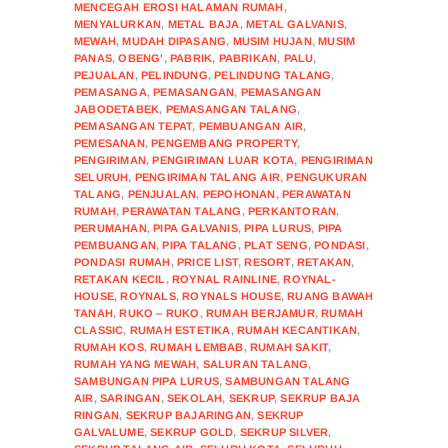
MENCEGAH EROSI HALAMAN RUMAH
,
MENYALURKAN
,
METAL BAJA
,
METAL GALVANIS
,
MEWAH
,
MUDAH DIPASANG
,
MUSIM HUJAN
,
MUSIM
PANAS
,
OBENG'
,
PABRIK
,
PABRIKAN
,
PALU
,
PEJUALAN
,
PELINDUNG
,
PELINDUNG TALANG
,
PEMASANGA
,
PEMASANGAN
,
PEMASANGAN
JABODETABEK
,
PEMASANGAN TALANG
,
PEMASANGAN TEPAT
,
PEMBUANGAN AIR
,
PEMESANAN
,
PENGEMBANG PROPERTY
,
PENGIRIMAN
,
PENGIRIMAN LUAR KOTA
,
PENGIRIMAN
SELURUH
,
PENGIRIMAN TALANG AIR
,
PENGUKURAN
TALANG
,
PENJUALAN
,
PEPOHONAN
,
PERAWATAN
RUMAH
,
PERAWATAN TALANG
,
PERKANTORAN
,
PERUMAHAN
,
PIPA GALVANIS
,
PIPA LURUS
,
PIPA
PEMBUANGAN
,
PIPA TALANG
,
PLAT SENG
,
PONDASI
,
PONDASI RUMAH
,
PRICE LIST
,
RESORT
,
RETAKAN
,
RETAKAN KECIL
,
ROYNAL RAINLINE
,
ROYNAL-
HOUSE
,
ROYNALS
,
ROYNALS HOUSE
,
RUANG BAWAH
TANAH
,
RUKO – RUKO
,
RUMAH BERJAMUR
,
RUMAH
CLASSIC
,
RUMAH ESTETIKA
,
RUMAH KECANTIKAN
,
RUMAH KOS
,
RUMAH LEMBAB
,
RUMAH SAKIT
,
RUMAH YANG MEWAH
,
SALURAN TALANG
,
SAMBUNGAN PIPA LURUS
,
SAMBUNGAN TALANG
AIR
,
SARINGAN
,
SEKOLAH
,
SEKRUP
,
SEKRUP BAJA
RINGAN
,
SEKRUP BAJARINGAN
,
SEKRUP
GALVALUME
,
SEKRUP GOLD
,
SEKRUP SILVER
,