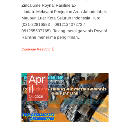
Zincalume Roynal Rainline Ex
Lindab. Melayani Penjualan Area Jabodetabek
Maupun Luar Kota Seluruh Indonesia Hub:
(021-22816583 – 081212407272 /
081255507765). Talang metal galvanis Roynal
Rainline menerima pengiriman…
Continue Reading
Apr
il
14, 2026