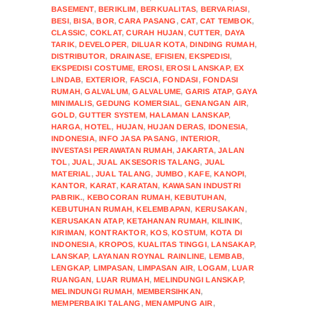
BASEMENT
,
BERIKLIM
,
BERKUALITAS
,
BERVARIASI
,
BESI
,
BISA
,
BOR
,
CARA PASANG
,
CAT
,
CAT TEMBOK
,
CLASSIC
,
COKLAT
,
CURAH HUJAN
,
CUTTER
,
DAYA
TARIK
,
DEVELOPER
,
DILUAR KOTA
,
DINDING RUMAH
,
DISTRIBUTOR
,
DRAINASE
,
EFISIEN
,
EKSPEDISI
,
EKSPEDISI COSTUME
,
EROSI
,
EROSI LANSKAP
,
EX
LINDAB
,
EXTERIOR
,
FASCIA
,
FONDASI
,
FONDASI
RUMAH
,
GALVALUM
,
GALVALUME
,
GARIS ATAP
,
GAYA
MINIMALIS
,
GEDUNG KOMERSIAL
,
GENANGAN AIR
,
GOLD
,
GUTTER SYSTEM
,
HALAMAN LANSKAP
,
HARGA
,
HOTEL
,
HUJAN
,
HUJAN DERAS
,
IDONESIA
,
INDONESIA
,
INFO JASA PASANG
,
INTERIOR
,
INVESTASI PERAWATAN RUMAH
,
JAKARTA
,
JALAN
TOL
,
JUAL
,
JUAL AKSESORIS TALANG
,
JUAL
MATERIAL
,
JUAL TALANG
,
JUMBO
,
KAFE
,
KANOPI
,
KANTOR
,
KARAT
,
KARATAN
,
KAWASAN INDUSTRI
PABRIK.
,
KEBOCORAN RUMAH
,
KEBUTUHAN
,
KEBUTUHAN RUMAH
,
KELEMBAPAN
,
KERUSAKAN
,
KERUSAKAN ATAP
,
KETAHANAN RUMAH
,
KILINIK
,
KIRIMAN
,
KONTRAKTOR
,
KOS
,
KOSTUM
,
KOTA DI
INDONESIA
,
KROPOS
,
KUALITAS TINGGI
,
LANSAKAP
,
LANSKAP
,
LAYANAN ROYNAL RAINLINE
,
LEMBAB
,
LENGKAP
,
LIMPASAN
,
LIMPASAN AIR
,
LOGAM
,
LUAR
RUANGAN
,
LUAR RUMAH
,
MELINDUNGI LANSKAP
,
MELINDUNGI RUMAH
,
MEMBERSIHKAN
,
MEMPERBAIKI TALANG
,
MENAMPUNG AIR
,