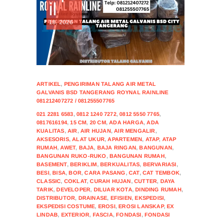
il
18, 2026
ARTIKEL
,
PENGIRIMAN TALANG AIR METAL
GALVANIS BSD TANGERANG ROYNAL RAINLINE
081212407272 / 081255507765
021 2281 6583
,
0812 1240 7272
,
0812 5550 7765
,
0817616194
,
15 CM
,
20 CM
,
ADA HARGA
,
ADA
KUALITAS
,
AIR
,
AIR HUJAN
,
AIR MENGALIR
,
AKSESORIS
,
ALAT UKUR
,
APARTEMEN
,
ATAP
,
ATAP
RUMAH
,
AWET
,
BAJA
,
BAJA RINGAN
,
BANGUNAN
,
BANGUNAN RUKO-RUKO
,
BANGUNAN RUMAH
,
BASEMENT
,
BERIKLIM
,
BERKUALITAS
,
BERVARIASI
,
BESI
,
BISA
,
BOR
,
CARA PASANG
,
CAT
,
CAT TEMBOK
,
CLASSIC
,
COKLAT
,
CURAH HUJAN
,
CUTTER
,
DAYA
TARIK
,
DEVELOPER
,
DILUAR KOTA
,
DINDING RUMAH
,
DISTRIBUTOR
,
DRAINASE
,
EFISIEN
,
EKSPEDISI
,
EKSPEDISI COSTUME
,
EROSI
,
EROSI LANSKAP
,
EX
LINDAB
,
EXTERIOR
,
FASCIA
,
FONDASI
,
FONDASI