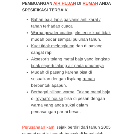
PEMBUANGAN
AIR HUJAN
DI
RUMAH
ANDA
SPESIFIKASI TERBAIK.
Bahan baja lapis galvanis anti karat /
tahan terhadap cuaca
Warna powder coating
eksterior kuat tidak
mudah pudar
sampai puluhan tahun.
Kuat tidak melengkung
dan di pasang
sangat rapi
Aksesoris
talang metal baja
yang l
engkap
tidak seperti talang air pada umumnya
Mudah di pasang
karena bisa di
sesuaikan dengan lisplang
rumah
berbentuk apapun.
Berbagai pilihan warna
.
Talang metal baja
di
roynal’s house
bisa di pesan dengan
warna
yang anda sukai dalam
pemasangan partai besar.
Perusahaan kami
sejak berdiri dari tahun 2005
sampai saat ini sudah banyak di kenal oleh