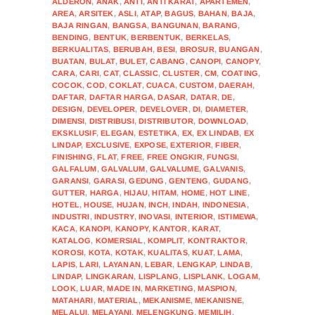
ALDERON
,
ANAK
,
ANTI
,
ANTI KARAT
,
APARTEMEN
,
AREA
,
ARSITEK
,
ASLI
,
ATAP
,
BAGUS
,
BAHAN
,
BAJA
,
BAJA RINGAN
,
BANGSA
,
BANGUNAN
,
BARANG
,
BENDING
,
BENTUK
,
BERBENTUK
,
BERKELAS
,
BERKUALITAS
,
BERUBAH
,
BESI
,
BROSUR
,
BUANGAN
,
BUATAN
,
BULAT
,
BULET
,
CABANG
,
CANOPI
,
CANOPY
,
CARA
,
CARI
,
CAT
,
CLASSIC
,
CLUSTER
,
CM
,
COATING
,
COCOK
,
COD
,
COKLAT
,
CUACA
,
CUSTOM
,
DAERAH
,
DAFTAR
,
DAFTAR HARGA
,
DASAR
,
DATAR
,
DE
,
DESIGN
,
DEVELOPER
,
DEVELOVER
,
DI
,
DIAMETER
,
DIMENSI
,
DISTRIBUSI
,
DISTRIBUTOR
,
DOWNLOAD
,
EKSKLUSIF
,
ELEGAN
,
ESTETIKA
,
EX
,
EX LINDAB
,
EX
LINDAP
,
EXCLUSIVE
,
EXPOSE
,
EXTERIOR
,
FIBER
,
FINISHING
,
FLAT
,
FREE
,
FREE ONGKIR
,
FUNGSI
,
GALFALUM
,
GALVALUM
,
GALVALUME
,
GALVANIS
,
GARANSI
,
GARASI
,
GEDUNG
,
GENTENG
,
GUDANG
,
GUTTER
,
HARGA
,
HIJAU
,
HITAM
,
HOME
,
HOT LINE
,
HOTEL
,
HOUSE
,
HUJAN
,
INCH
,
INDAH
,
INDONESIA
,
INDUSTRI
,
INDUSTRY
,
INOVASI
,
INTERIOR
,
ISTIMEWA
,
KACA
,
KANOPI
,
KANOPY
,
KANTOR
,
KARAT
,
KATALOG
,
KOMERSIAL
,
KOMPLIT
,
KONTRAKTOR
,
KOROSI
,
KOTA
,
KOTAK
,
KUALITAS
,
KUAT
,
LAMA
,
LAPIS
,
LARI
,
LAYANAN
,
LEBAR
,
LENGKAP
,
LINDAB
,
LINDAP
,
LINGKARAN
,
LISPLANG
,
LISPLANK
,
LOGAM
,
LOOK
,
LUAR
,
MADE IN
,
MARKETING
,
MASPION
,
MATAHARI
,
MATERIAL
,
MEKANISME
,
MEKANISNE
,
MELALUI
,
MELAYANI
,
MELENGKUNG
,
MEMILIH
,