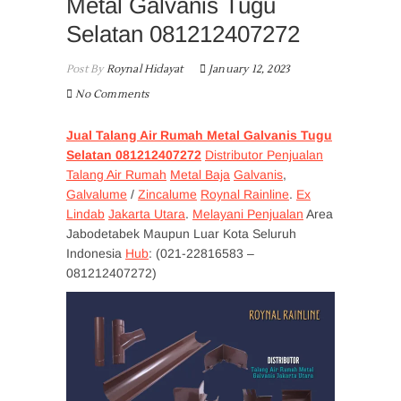
Metal Galvanis Tugu
Selatan 081212407272
Post By
Roynal Hidayat
January 12, 2023
No Comments
Jual Talang Air Rumah Metal Galvanis Tugu
Selatan 081212407272
Distributor Penjualan
Talang Air Rumah
Metal Baja
Galvanis
,
Galvalume
/
Zincalume
Roynal Rainline
.
Ex
Lindab
Jakarta Utara
.
Melayani Penjualan
Area
Jabodetabek Maupun Luar Kota Seluruh
Indonesia
Hub
: (021-22816583 –
081212407272)