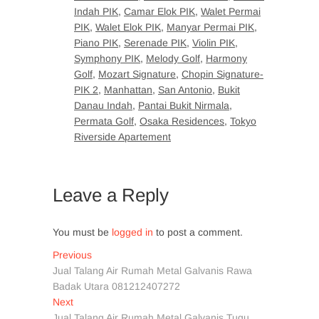
Indah PIK
,
Camar Elok PIK
,
Walet Permai
PIK
,
Walet Elok PIK
,
Manyar Permai PIK
,
Piano PIK
,
Serenade PIK
,
Violin PIK
,
Symphony PIK
,
Melody Golf
,
Harmony
Golf
,
Mozart Signature
,
Chopin Signature-
PIK 2
,
Manhattan
,
San Antonio
,
Bukit
Danau Indah
,
Pantai Bukit Nirmala
,
Permata Golf
,
Osaka Residences
,
Tokyo
Riverside Apartement
Leave a Reply
You must be
logged in
to post a comment.
Post
Previous
Previous
post:
Jual Talang Air Rumah Metal Galvanis Rawa
navigation
Badak Utara 081212407272
Next
Next
post:
Jual Talang Air Rumah Metal Galvanis Tugu