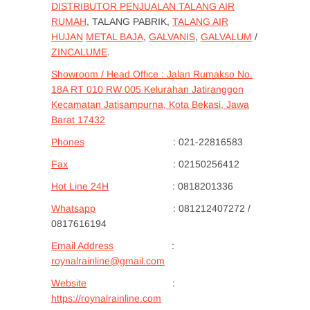
DISTRIBUTOR PENJUALAN TALANG AIR
RUMAH
, TALANG PABRIK,
TALANG AIR
HUJAN
METAL BAJA
,
GALVANIS
,
GALVALUM
/
ZINCALUME
.
Showroom / Head Office : Jalan Rumakso No.
18A RT 010 RW 005 Kelurahan Jatiranggon
Kecamatan Jatisampurna, Kota Bekasi, Jawa
Barat 17432
Phones
: 021-22816583
Fax
: 02150256412
Hot Line 24H
: 0818201336
Whatsapp
: 081212407272 /
0817616194
Email Address
:
roynalrainline@gmail.com
Website
:
https://roynalrainline.com