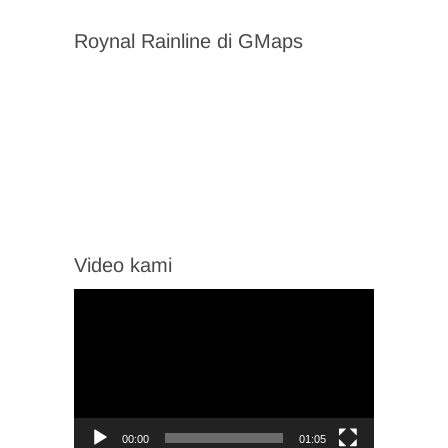
Roynal Rainline di GMaps
Video kami
Video
Player
00:00
01:05