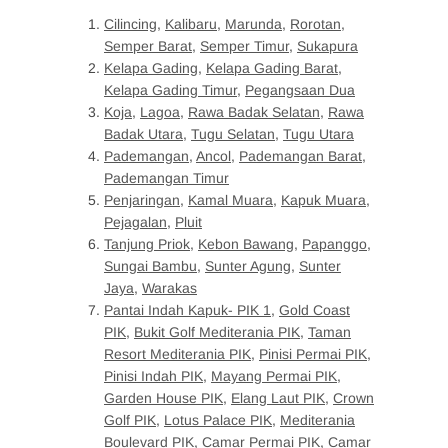
Cilincing
,
Kalibaru
,
Marunda
,
Rorotan
,
Semper Barat
,
Semper Timur
,
Sukapura
Kelapa Gading
,
Kelapa Gading Barat
,
Kelapa Gading Timur
,
Pegangsaan Dua
Koja
,
Lagoa
,
Rawa Badak Selatan
,
Rawa
Badak Utara
,
Tugu Selatan
,
Tugu Utara
Pademangan
,
Ancol
,
Pademangan Barat
,
Pademangan Timur
Penjaringan
,
Kamal Muara
,
Kapuk Muara
,
Pejagalan
,
Pluit
Tanjung Priok
,
Kebon Bawang
,
Papanggo
,
Sungai Bambu
,
Sunter Agung
,
Sunter
Jaya
,
Warakas
Pantai Indah Kapuk- PIK 1
,
Gold Coast
PIK
,
Bukit Golf Mediterania PIK
,
Taman
Resort Mediterania PIK
,
Pinisi Permai PIK
,
Pinisi Indah PIK
,
Mayang Permai PIK
,
Garden House PIK
,
Elang Laut PIK
,
Crown
Golf PIK
,
Lotus Palace PIK
,
Mediterania
Boulevard PIK
,
Camar Permai PIK
,
Camar