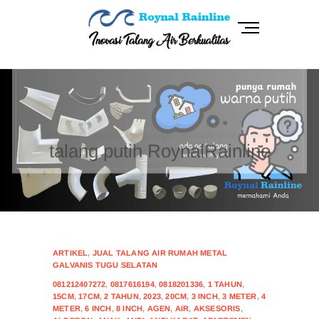
Skip
to
M
content
e
n
RoynalRainline
INOVASI TALANG AIR BERKUALITAS
u
B
talang putih roynalrainline, artikel menarik untuk disimak,
u
seputar talang yang sesuai dengan desain exterior rumah
t
anda.
t
talang putih RoynalRainline
o
n
CONTINUE READING
HOTLINE
ARTIKEL
,
JUAL TALANG AIR RUMAH METAL
GALVANIS TUGU SELATAN
081212407272
,
0817616194
,
0818201336
,
1 TAHUN
,
15CM
,
17CM
,
2 TAHUN
,
2023
,
20CM
,
3 INCH
,
3 METER
,
4
METER
,
6 INCH
,
8 INCH
,
AGEN
,
AIR
,
AKSESORIS
,