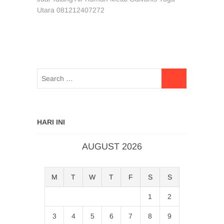
Utara 081212407272
HARI INI
AUGUST 2026
M
T
W
T
F
S
S
1
2
3
4
5
6
7
8
9