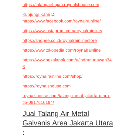
https://talangairhujan.roynalshouse.com
Kunjungi Kami
Di :
https://www.facebook.com/roynalrainline/
https://www.instagram.com/roynalrainline/
https://shopee.co.id/roynalrainlinestore
https://www.tokopedia.com/roynalrainline
https://www.bukalapak.com/u/indragunawan34
3
https://roynalrainline.com/shop/
https://roynalshouse.com
roynalshouse.com/talang-metal-jakarta-utara-
tlp-0817616194/
Jual Talang Air Metal
Galvanis Area Jakarta Utara
: