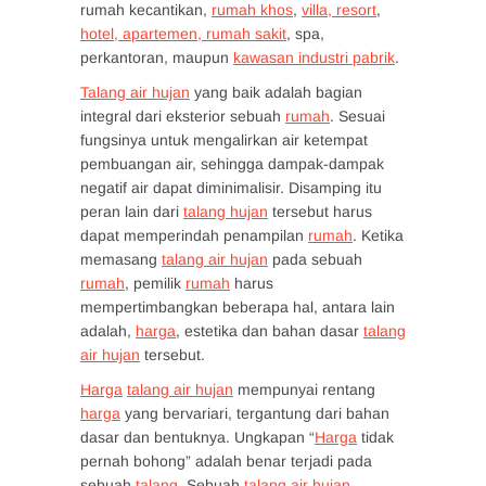
rumah kecantikan,
rumah khos
,
villa, resort
,
hotel, apartemen, rumah sakit
, spa,
perkantoran, maupun
kawasan industri pabrik
.
Talang air hujan
yang baik adalah bagian
integral dari eksterior sebuah
rumah
. Sesuai
fungsinya untuk mengalirkan air ketempat
pembuangan air, sehingga dampak-dampak
negatif air dapat diminimalisir. Disamping itu
peran lain dari
talang hujan
tersebut harus
dapat memperindah penampilan
rumah
. Ketika
memasang
talang air hujan
pada sebuah
rumah
, pemilik
rumah
harus
mempertimbangkan beberapa hal, antara lain
adalah,
harga
, estetika dan bahan dasar
talang
air hujan
tersebut.
Harga
talang air hujan
mempunyai rentang
harga
yang bervariari, tergantung dari bahan
dasar dan bentuknya. Ungkapan “
Harga
tidak
pernah bohong” adalah benar terjadi pada
sebuah
talang
. Sebuah
talang air hujan