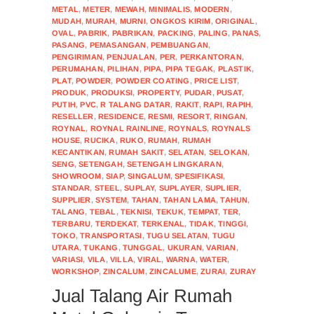
METAL
,
METER
,
MEWAH
,
MINIMALIS
,
MODERN
,
MUDAH
,
MURAH
,
MURNI
,
ONGKOS KIRIM
,
ORIGINAL
,
OVAL
,
PABRIK
,
PABRIKAN
,
PACKING
,
PALING
,
PANAS
,
PASANG
,
PEMASANGAN
,
PEMBUANGAN
,
PENGIRIMAN
,
PENJUALAN
,
PER
,
PERKANTORAN
,
PERUMAHAN
,
PILIHAN
,
PIPA
,
PIPA TEGAK
,
PLASTIK
,
PLAT
,
POWDER
,
POWDER COATING
,
PRICE LIST
,
PRODUK
,
PRODUKSI
,
PROPERTY
,
PUDAR
,
PUSAT
,
PUTIH
,
PVC
,
R TALANG DATAR
,
RAKIT
,
RAPI
,
RAPIH
,
RESELLER
,
RESIDENCE
,
RESMI
,
RESORT
,
RINGAN
,
ROYNAL
,
ROYNAL RAINLINE
,
ROYNALS
,
ROYNALS
HOUSE
,
RUCIKA
,
RUKO
,
RUMAH
,
RUMAH
KECANTIKAN
,
RUMAH SAKIT
,
SELATAN
,
SELOKAN
,
SENG
,
SETENGAH
,
SETENGAH LINGKARAN
,
SHOWROOM
,
SIAP
,
SINGALUM
,
SPESIFIKASI
,
STANDAR
,
STEEL
,
SUPLAY
,
SUPLAYER
,
SUPLIER
,
SUPPLIER
,
SYSTEM
,
TAHAN
,
TAHAN LAMA
,
TAHUN
,
TALANG
,
TEBAL
,
TEKNISI
,
TEKUK
,
TEMPAT
,
TER
,
TERBARU
,
TERDEKAT
,
TERKENAL
,
TIDAK
,
TINGGI
,
TOKO
,
TRANSPORTASI
,
TUGU SELATAN
,
TUGU
UTARA
,
TUKANG
,
TUNGGAL
,
UKURAN
,
VARIAN
,
VARIASI
,
VILA
,
VILLA
,
VIRAL
,
WARNA
,
WATER
,
WORKSHOP
,
ZINCALUM
,
ZINCALUME
,
ZURAI
,
ZURAY
Jual Talang Air Rumah