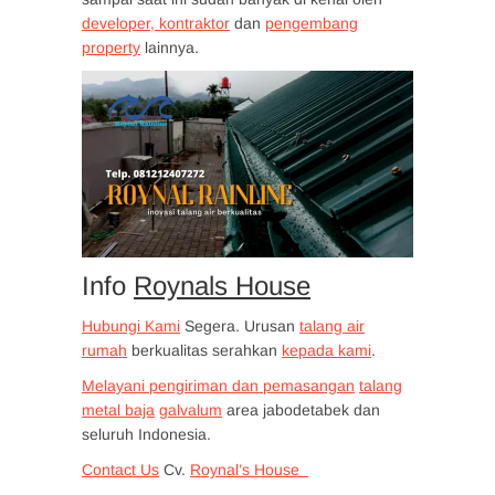
developer, kontraktor
dan
pengembang
property
lainnya.
Info
Roynals House
Hubungi Kami
Segera. Urusan
talang air
rumah
berkualitas serahkan
kepada kami
.
Melayani pengiriman dan pemasangan
talang
metal baja
galvalum
area jabodetabek dan
seluruh Indonesia.
Contact Us
Cv.
Roynal’s House