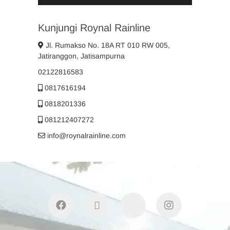
Kunjungi Roynal Rainline
Jl. Rumakso No. 18A RT 010 RW 005,
Jatiranggon, Jatisampurna
02122816583
0817616194
0818201336
081212407272
info@roynalrainline.com
facebook
twitter
youtube
instagram