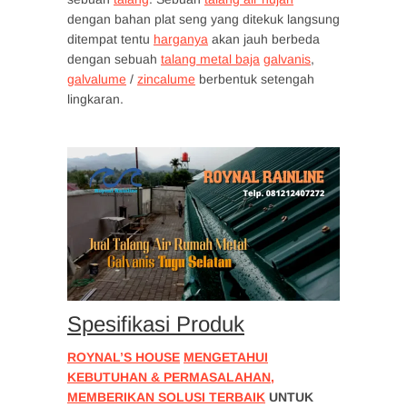
dengan bahan plat seng yang ditekuk langsung
ditempat tentu
harganya
akan jauh berbeda
dengan sebuah
talang metal baja
galvanis
,
galvalume
/
zincalume
berbentuk setengah
lingkaran.
Spesifikasi Produk
ROYNAL’S HOUSE
MENGETAHUI
KEBUTUHAN & PERMASALAHAN,
MEMBERIKAN SOLUSI TERBAIK
UNTUK