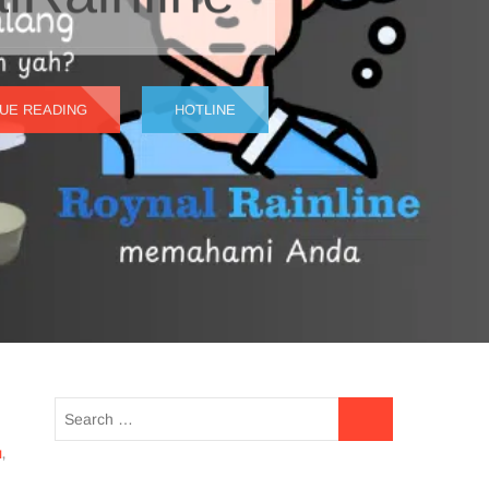
UE READING
HOTLINE
N
,