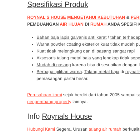
Spesifikasi Produk
ROYNAL’S HOUSE
MENGETAHUI KEBUTUHAN
&
PER
PEMBUANGAN
AIR HUJAN
DI
RUMAH
ANDA SPESIFIK
Bahan baja lapis galvanis anti karat
/
tahan terhada
Warna powder coating
eksterior kuat tidak mudah p
Kuat tidak melengkung
dan di pasang sangat rapi
Aksesoris
talang metal baja
yang l
engkap
tidak sepe
Mudah di pasang
karena bisa di sesuaikan dengan 
Berbagai pilihan warna
.
Talang metal baja
di
roynal’
pemasangan partai besar.
Perusahaan kami
sejak berdiri dari tahun 2005 sampai s
pengembang property
lainnya.
Info
Roynals House
Hubungi Kami
Segera. Urusan
talang air rumah
berkuali