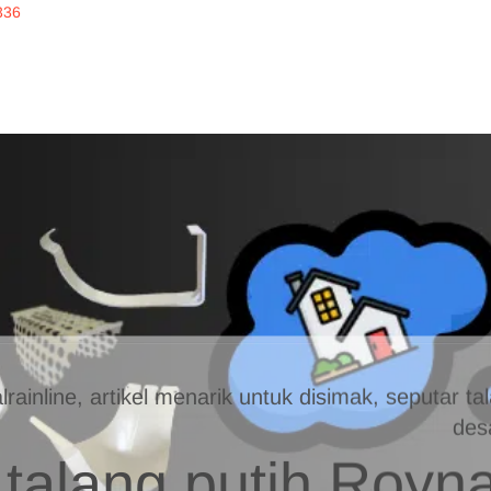
336
inline
ERKUALITAS
alrainline, artikel menarik untuk disimak, seputar 
des
talang putih Royna