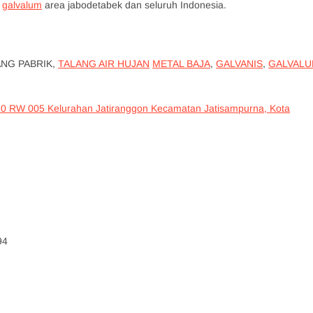
galvalum
area jabodetabek dan seluruh Indonesia.
ANG PABRIK,
TALANG AIR HUJAN
METAL BAJA
,
GALVANIS
,
GALVAL
10 RW 005 Kelurahan Jatiranggon Kecamatan Jatisampurna, Kota
4