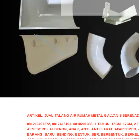
ARTIKEL
,
JUAL TALANG AIR RUMAH METAL GALVANIS SERENAD
081212407272
,
0817616194
,
0818201336
,
1 TAHUN
,
15CM
,
17CM
,
2 
AKSESORIS
,
ALDERON
,
ANAK
,
ANTI
,
ANTI KARAT
,
APARTEMEN
,
BARANG
,
BARU
,
BENDING
,
BENTUK
,
BER
,
BERBENTUK
,
BERKE