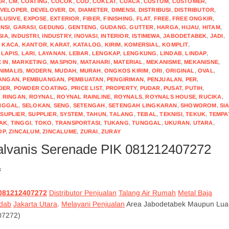
ER
,
CM
,
COATING
,
COCOK
,
COD
,
COKLAT
,
CUACA
,
CUSTOM
,
CUSTOMER
,
VELOPER
,
DEVELOVER
,
DI
,
DIAMETER
,
DIMENSI
,
DISTRIBUSI
,
DISTRIBUTOR
,
LUSIVE
,
EXPOSE
,
EXTERIOR
,
FIBER
,
FINISHING
,
FLAT
,
FREE
,
FREE ONGKIR
,
NSI
,
GARASI
,
GEDUNG
,
GENTENG
,
GUDANG
,
GUTTER
,
HARGA
,
HIJAU
,
HITAM
,
SIA
,
INDUSTRI
,
INDUSTRY
,
INOVASI
,
INTERIOR
,
ISTIMEWA
,
JABODETABEK
,
JADI
,
,
KACA
,
KANTOR
,
KARAT
,
KATALOG
,
KIRIM
,
KOMERSIAL
,
KOMPLIT
,
,
LAPIS
,
LARI
,
LAYANAN
,
LEBAR
,
LENGKAP
,
LENGKUNG
,
LINDAB
,
LINDAP
,
 IN
,
MARKETING
,
MASPION
,
MATAHARI
,
MATERIAL
,
MEKANISME
,
MEKANISNE
,
NIMALIS
,
MODERN
,
MUDAH
,
MURAH
,
ONGKOS KIRIM
,
ORI
,
ORIGINAL
,
OVAL
,
ANGAN
,
PEMBUANGAN
,
PEMBUATAN
,
PENGIRIMAN
,
PENJUALAN
,
PER
,
DER
,
POWDER COATING
,
PRICE LIST
,
PROPERTY
,
PUDAR
,
PUSAT
,
PUTIH
,
,
RINGAN
,
ROYNAL
,
ROYNAL RAINLINE
,
ROYNALS
,
ROYNALS HOUSE
,
RUCIKA
,
NGGAL
,
SELOKAN
,
SENG
,
SETENGAH
,
SETENGAH LINGKARAN
,
SHOWOROM
,
SI
,
SUPLIER
,
SUPPLIER
,
SYSTEM
,
TAHUN
,
TALANG
,
TEBAL
,
TEKNISI
,
TEKUK
,
TEMPA
DAK
,
TINGGI
,
TOKO
,
TRANSPORTASI
,
TUKANG
,
TUNGGAL
,
UKURAN
,
UTARA
,
OP
,
ZINCALUM
,
ZINCALUME
,
ZURAI
,
ZURAY
Galvanis Serenade PIK 081212407272
s
081212407272
Distributor Penjualan
Talang Air Rumah
Metal Baja
ndab
Jakarta Utara
.
Melayani Penjualan
Area Jabodetabek Maupun Lua
07272)