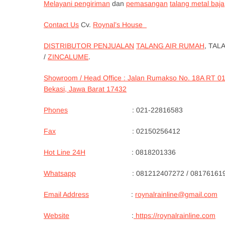
Melayani pengiriman
dan
pemasangan
talang metal baja
Contact Us
Cv.
Roynal’s House
DISTRIBUTOR PENJUALAN
TALANG AIR RUMAH
, TAL
/
ZINCALUME
.
Showroom / Head Office : Jalan Rumakso No. 18A RT 0
Bekasi, Jawa Barat 17432
Phones
: 021-22816583
Fax
: 02150256412
Hot Line 24H
: 0818201336
Whatsapp
: 081212407272 / 081761619
Email Address
:
roynalrainline@gmail.com
Website
:
https://roynalrainline.com