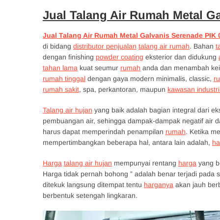
Jual Talang Air Rumah Metal G
Jual Talang Air Rumah Metal Galvanis Serenade PIK
di bidang
distributor penjualan
talang air rumah
. Bahan
t
dengan finishing
powder coating
eksterior dan didukung
tahan lama
kuat seumur
rumah
anda dan menambah ke
rumah tinggal
dengan gaya modern minimalis, classic,
r
rumah sakit
, spa, perkantoran, maupun
kawasan industri
Talang air hujan
yang baik adalah bagian integral dari e
pembuangan air, sehingga dampak-dampak negatif air dapa
harus dapat memperindah penampilan
rumah
. Ketika 
mempertimbangkan beberapa hal, antara lain adalah,
ha
Harga
talang air hujan
mempunyai rentang
harga
yang be
Harga tidak pernah bohong ” adalah benar terjadi pada
ditekuk langsung ditempat tentu
harganya
akan jauh be
berbentuk setengah lingkaran.