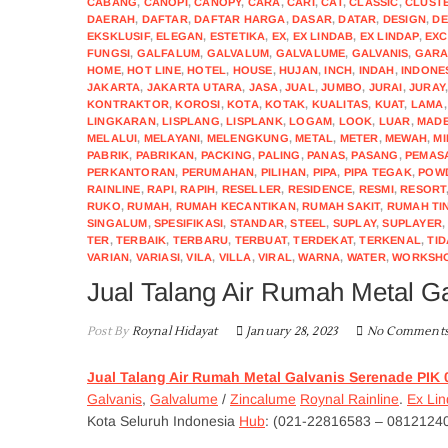
CABANG
,
CANOPI
,
CANOPY
,
CARA
,
CARI
,
CAT
,
CLASSIC
,
CLUST
DAERAH
,
DAFTAR
,
DAFTAR HARGA
,
DASAR
,
DATAR
,
DESIGN
,
DE
EKSKLUSIF
,
ELEGAN
,
ESTETIKA
,
EX
,
EX LINDAB
,
EX LINDAP
,
EXC
FUNGSI
,
GALFALUM
,
GALVALUM
,
GALVALUME
,
GALVANIS
,
GARA
HOME
,
HOT LINE
,
HOTEL
,
HOUSE
,
HUJAN
,
INCH
,
INDAH
,
INDONE
JAKARTA
,
JAKARTA UTARA
,
JASA
,
JUAL
,
JUMBO
,
JURAI
,
JURAY
KONTRAKTOR
,
KOROSI
,
KOTA
,
KOTAK
,
KUALITAS
,
KUAT
,
LAMA
LINGKARAN
,
LISPLANG
,
LISPLANK
,
LOGAM
,
LOOK
,
LUAR
,
MADE
MELALUI
,
MELAYANI
,
MELENGKUNG
,
METAL
,
METER
,
MEWAH
,
MI
PABRIK
,
PABRIKAN
,
PACKING
,
PALING
,
PANAS
,
PASANG
,
PEMAS
PERKANTORAN
,
PERUMAHAN
,
PILIHAN
,
PIPA
,
PIPA TEGAK
,
POW
RAINLINE
,
RAPI
,
RAPIH
,
RESELLER
,
RESIDENCE
,
RESMI
,
RESORT
RUKO
,
RUMAH
,
RUMAH KECANTIKAN
,
RUMAH SAKIT
,
RUMAH TI
SINGALUM
,
SPESIFIKASI
,
STANDAR
,
STEEL
,
SUPLAY
,
SUPLAYER
TER
,
TERBAIK
,
TERBARU
,
TERBUAT
,
TERDEKAT
,
TERKENAL
,
TI
VARIAN
,
VARIASI
,
VILA
,
VILLA
,
VIRAL
,
WARNA
,
WATER
,
WORKSH
Jual Talang Air Rumah Metal 
Post By
Roynal Hidayat
January 28, 2023
No Comment
Jual Talang Air Rumah Metal
G
alvani
s
Serenade PIK 
Galvanis
,
Galvalume
/
Zincalume
Roynal Rainline
.
Ex Li
Kota Seluruh Indonesia
Hub
: (021-22816583 – 0812124