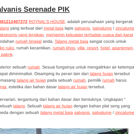
alvanis Serenade PIK
0812124
0
7272
ROYNAL’S HOUSE
. adalah perusahaan yang bergerak
alang
yang terbuat dari
metal baja
lapis
galvanis
,
galvalume
/
zincalum
aksesoris yang lengkap
,
menjamin kekuatan terhadap cuaca dan karat
indahan
rumah tinggal
anda.
Talang metal baja
sangat cocok untuk
uko ruko
, rumah kecantikan,
rumah khos
,
villa, resort
,
hotel, apartemen,
 pabrik
.
ksterior sebuah
rumah
. Sesuai fungsinya untuk mengalirkan air ketempa
t diminimalisir. Disamping itu peran lain dari
talang hujan
tersebut
memasang
talang air hujan
pada sebuah
rumah
, pemilik
rumah
harus
rga
, estetika dan bahan dasar
talang air hujan
tersebut.
rvariari, tergantung dari bahan dasar dan bentuknya. Ungkapan “
 sebuah
talang
. Sebuah
talang air hujan
dengan bahan plat seng yang
rbeda dengan sebuah
talang metal baja
galvanis
,
galvalume
/
zincalum