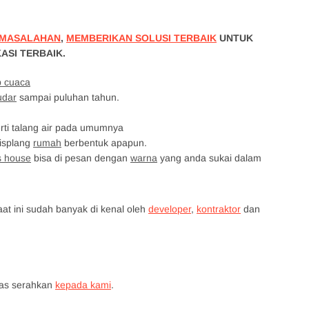
MASALAHAN
,
MEMBERIKAN SOLUSI TERBAIK
UNTUK
ASI TERBAIK.
p cuaca
udar
sampai puluhan tahun.
rti talang air pada umumnya
lisplang
rumah
berbentuk apapun.
s house
bisa di pesan dengan
warna
yang anda sukai dalam
aat ini sudah banyak di kenal oleh
developer
,
kontraktor
dan
tas serahkan
kepada kami
.