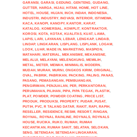
GARANSI
,
GARASI
,
GEDUNG
,
GENTENG
,
GUDANG
,
GUTTER
,
HARGA
,
HIJAU
,
HITAM
,
HOME
,
HOT LINE
,
HOTEL
,
HOUSE
,
HUJAN
,
INCH
,
INDAH
,
INDONESIA
,
INDUSTRI
,
INDUSTRY
,
INOVASI
,
INTERIOR
,
ISTIMEWA
,
KACA
,
KANOPI
,
KANOPY
,
KANTOR
,
KARAT
,
KATALOG
,
KOMERSIAL
,
KOMPLIT
,
KONTRAKTOR
,
KOROSI
,
KOTA
,
KOTAK
,
KUALITAS
,
KUAT
,
LAMA
,
LAPIS
,
LARI
,
LAYANAN
,
LEBAR
,
LENGKAP
,
LINDAB
,
LINDAP
,
LINGKARAN
,
LISPLANG
,
LISPLANK
,
LOGAM
,
LOOK
,
LUAR
,
MADE IN
,
MARKETING
,
MASPION
,
MATAHARI
,
MATERIAL
,
MEKANISME
,
MEKANISNE
,
MELALUI
,
MELAYANI
,
MELENGKUNG
,
MEMILIH
,
METAL
,
METER
,
MEWAH
,
MINIMALIS
,
MODERN
,
MUDAH
,
MURAH
,
MURNI
,
ONGKOS KIRIM
,
ORIGINAL
,
OVAL
,
PABRIK
,
PABRIKAN
,
PACKING
,
PALING
,
PANAS
,
PASANG
,
PEMASANGAN
,
PEMBUANGAN
,
PENGIRIMAN
,
PENJUALAN
,
PER
,
PERKANTORAN
,
PERUMAHAN
,
PILIHAN
,
PIPA
,
PIPA TEGAK
,
PLASTIK
,
PLAT
,
POWDER
,
POWDER COATING
,
PRICE LIST
,
PRODUK
,
PRODUKSI
,
PROPERTY
,
PUDAR
,
PUSAT
,
PUTIH
,
PVC
,
R TALANG DATAR
,
RAKIT
,
RAPI
,
RAPIH
,
RESELLER
,
RESIDENCE
,
RESMI
,
RESORT
,
RINGAN
,
ROYNAL
,
ROYNAL RAINLINE
,
ROYNALS
,
ROYNALS
HOUSE
,
RUCIKA
,
RUKO
,
RUMAH
,
RUMAH
KECANTIKAN
,
RUMAH SAKIT
,
SELATAN
,
SELOKAN
,
SENG
,
SETENGAH
,
SETENGAH LINGKARAN
,