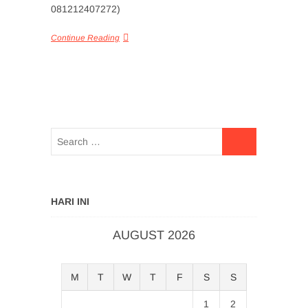
081212407272)
Continue Reading
HARI INI
AUGUST 2026
M
T
W
T
F
S
S
1
2