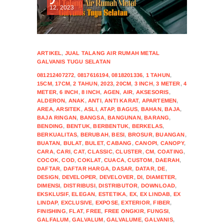
12, 2023
ARTIKEL
,
JUAL TALANG AIR RUMAH METAL
GALVANIS TUGU SELATAN
081212407272
,
0817616194
,
0818201336
,
1 TAHUN
,
15CM
,
17CM
,
2 TAHUN
,
2023
,
20CM
,
3 INCH
,
3 METER
,
4
METER
,
6 INCH
,
8 INCH
,
AGEN
,
AIR
,
AKSESORIS
,
ALDERON
,
ANAK
,
ANTI
,
ANTI KARAT
,
APARTEMEN
,
AREA
,
ARSITEK
,
ASLI
,
ATAP
,
BAGUS
,
BAHAN
,
BAJA
,
BAJA RINGAN
,
BANGSA
,
BANGUNAN
,
BARANG
,
BENDING
,
BENTUK
,
BERBENTUK
,
BERKELAS
,
BERKUALITAS
,
BERUBAH
,
BESI
,
BROSUR
,
BUANGAN
,
BUATAN
,
BULAT
,
BULET
,
CABANG
,
CANOPI
,
CANOPY
,
CARA
,
CARI
,
CAT
,
CLASSIC
,
CLUSTER
,
CM
,
COATING
,
COCOK
,
COD
,
COKLAT
,
CUACA
,
CUSTOM
,
DAERAH
,
DAFTAR
,
DAFTAR HARGA
,
DASAR
,
DATAR
,
DE
,
DESIGN
,
DEVELOPER
,
DEVELOVER
,
DI
,
DIAMETER
,
DIMENSI
,
DISTRIBUSI
,
DISTRIBUTOR
,
DOWNLOAD
,
EKSKLUSIF
,
ELEGAN
,
ESTETIKA
,
EX
,
EX LINDAB
,
EX
LINDAP
,
EXCLUSIVE
,
EXPOSE
,
EXTERIOR
,
FIBER
,
FINISHING
,
FLAT
,
FREE
,
FREE ONGKIR
,
FUNGSI
,
GALFALUM
,
GALVALUM
,
GALVALUME
,
GALVANIS
,