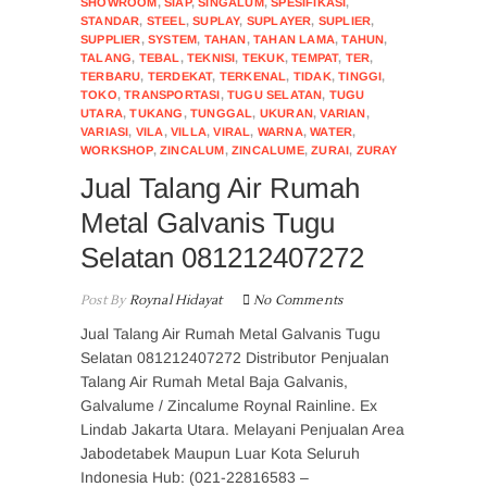
SHOWROOM
,
SIAP
,
SINGALUM
,
SPESIFIKASI
,
STANDAR
,
STEEL
,
SUPLAY
,
SUPLAYER
,
SUPLIER
,
SUPPLIER
,
SYSTEM
,
TAHAN
,
TAHAN LAMA
,
TAHUN
,
TALANG
,
TEBAL
,
TEKNISI
,
TEKUK
,
TEMPAT
,
TER
,
TERBARU
,
TERDEKAT
,
TERKENAL
,
TIDAK
,
TINGGI
,
TOKO
,
TRANSPORTASI
,
TUGU SELATAN
,
TUGU
UTARA
,
TUKANG
,
TUNGGAL
,
UKURAN
,
VARIAN
,
VARIASI
,
VILA
,
VILLA
,
VIRAL
,
WARNA
,
WATER
,
WORKSHOP
,
ZINCALUM
,
ZINCALUME
,
ZURAI
,
ZURAY
Jual Talang Air Rumah
Metal Galvanis Tugu
Selatan 081212407272
Post By
Roynal Hidayat
No Comments
Jual Talang Air Rumah Metal Galvanis Tugu
Selatan 081212407272 Distributor Penjualan
Talang Air Rumah Metal Baja Galvanis,
Galvalume / Zincalume Roynal Rainline. Ex
Lindab Jakarta Utara. Melayani Penjualan Area
Jabodetabek Maupun Luar Kota Seluruh
Indonesia Hub: (021-22816583 –