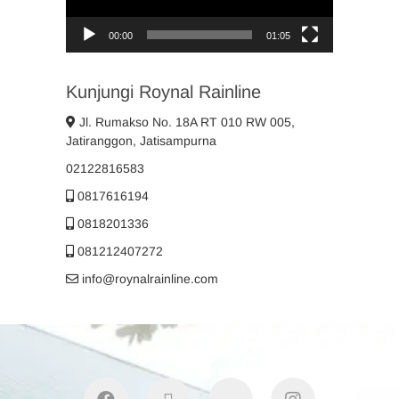
00:00
01:05
Kunjungi Roynal Rainline
Jl. Rumakso No. 18A RT 010 RW 005,
Jatiranggon, Jatisampurna
02122816583
0817616194
0818201336
081212407272
info@roynalrainline.com
facebook
twitter
youtube
instagram