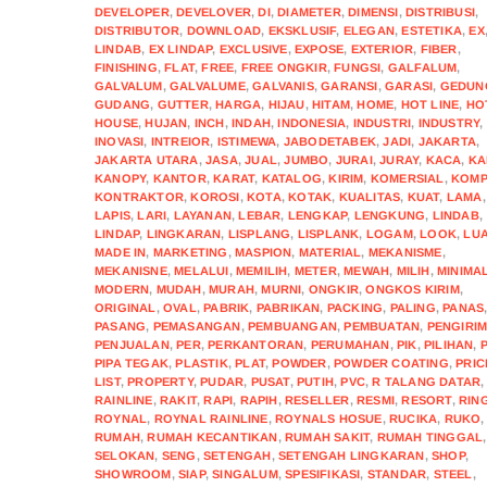
DEVELOPER
,
DEVELOVER
,
DI
,
DIAMETER
,
DIMENSI
,
DISTRIBUSI
,
DISTRIBUTOR
,
DOWNLOAD
,
EKSKLUSIF
,
ELEGAN
,
ESTETIKA
,
EX
LINDAB
,
EX LINDAP
,
EXCLUSIVE
,
EXPOSE
,
EXTERIOR
,
FIBER
,
FINISHING
,
FLAT
,
FREE
,
FREE ONGKIR
,
FUNGSI
,
GALFALUM
,
GALVALUM
,
GALVALUME
,
GALVANIS
,
GARANSI
,
GARASI
,
GEDUN
GUDANG
,
GUTTER
,
HARGA
,
HIJAU
,
HITAM
,
HOME
,
HOT LINE
,
HO
HOUSE
,
HUJAN
,
INCH
,
INDAH
,
INDONESIA
,
INDUSTRI
,
INDUSTRY
,
INOVASI
,
INTREIOR
,
ISTIMEWA
,
JABODETABEK
,
JADI
,
JAKARTA
,
JAKARTA UTARA
,
JASA
,
JUAL
,
JUMBO
,
JURAI
,
JURAY
,
KACA
,
KA
KANOPY
,
KANTOR
,
KARAT
,
KATALOG
,
KIRIM
,
KOMERSIAL
,
KOMP
KONTRAKTOR
,
KOROSI
,
KOTA
,
KOTAK
,
KUALITAS
,
KUAT
,
LAMA
,
LAPIS
,
LARI
,
LAYANAN
,
LEBAR
,
LENGKAP
,
LENGKUNG
,
LINDAB
,
LINDAP
,
LINGKARAN
,
LISPLANG
,
LISPLANK
,
LOGAM
,
LOOK
,
LU
MADE IN
,
MARKETING
,
MASPION
,
MATERIAL
,
MEKANISME
,
MEKANISNE
,
MELALUI
,
MEMILIH
,
METER
,
MEWAH
,
MILIH
,
MINIMAL
MODERN
,
MUDAH
,
MURAH
,
MURNI
,
ONGKIR
,
ONGKOS KIRIM
,
ORIGINAL
,
OVAL
,
PABRIK
,
PABRIKAN
,
PACKING
,
PALING
,
PANAS
PASANG
,
PEMASANGAN
,
PEMBUANGAN
,
PEMBUATAN
,
PENGIRI
PENJUALAN
,
PER
,
PERKANTORAN
,
PERUMAHAN
,
PIK
,
PILIHAN
,
PIPA TEGAK
,
PLASTIK
,
PLAT
,
POWDER
,
POWDER COATING
,
PRIC
LIST
,
PROPERTY
,
PUDAR
,
PUSAT
,
PUTIH
,
PVC
,
R TALANG DATAR
,
RAINLINE
,
RAKIT
,
RAPI
,
RAPIH
,
RESELLER
,
RESMI
,
RESORT
,
RIN
ROYNAL
,
ROYNAL RAINLINE
,
ROYNALS HOSUE
,
RUCIKA
,
RUKO
,
RUMAH
,
RUMAH KECANTIKAN
,
RUMAH SAKIT
,
RUMAH TINGGAL
,
SELOKAN
,
SENG
,
SETENGAH
,
SETENGAH LINGKARAN
,
SHOP
,
SHOWROOM
,
SIAP
,
SINGALUM
,
SPESIFIKASI
,
STANDAR
,
STEEL
,