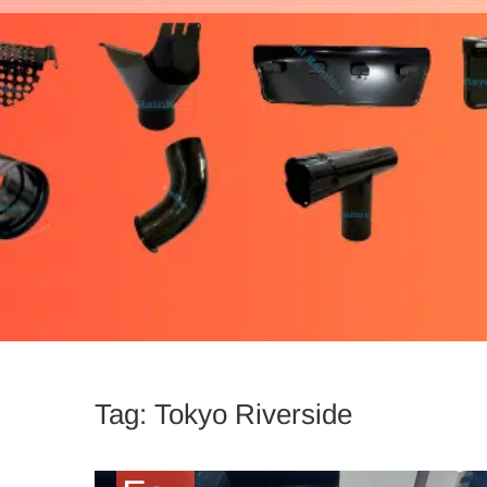
talang putih royn
Tag:
Tokyo Riverside