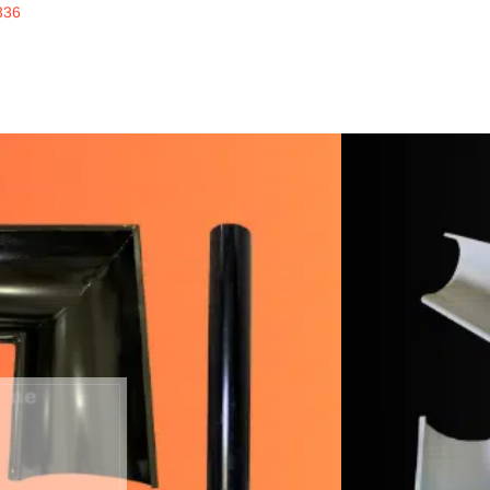
336
inline
ERKUALITAS