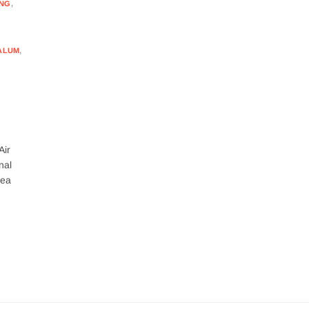
NG
,
ALUM
,
Air
nal
rea