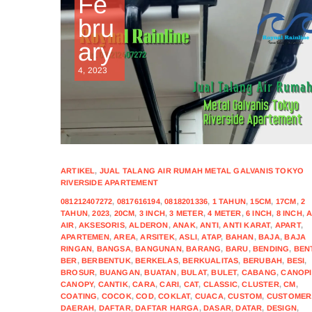
Fe
bru
ary
4, 2023
ARTIKEL
,
JUAL TALANG AIR RUMAH METAL GALVANIS TOKYO
RIVERSIDE APARTEMENT
081212407272
,
0817616194
,
0818201336
,
1 TAHUN
,
15CM
,
17CM
,
2
TAHUN
,
2023
,
20CM
,
3 INCH
,
3 METER
,
4 METER
,
6 INCH
,
8 INCH
,
AIR
,
AKSESORIS
,
ALDERON
,
ANAK
,
ANTI
,
ANTI KARAT
,
APART
,
APARTEMEN
,
AREA
,
ARSITEK
,
ASLI
,
ATAP
,
BAHAN
,
BAJA
,
BAJA
RINGAN
,
BANGSA
,
BANGUNAN
,
BARANG
,
BARU
,
BENDING
,
BEN
BER
,
BERBENTUK
,
BERKELAS
,
BERKUALITAS
,
BERUBAH
,
BESI
,
BROSUR
,
BUANGAN
,
BUATAN
,
BULAT
,
BULET
,
CABANG
,
CANOPI
CANOPY
,
CANTIK
,
CARA
,
CARI
,
CAT
,
CLASSIC
,
CLUSTER
,
CM
,
COATING
,
COCOK
,
COD
,
COKLAT
,
CUACA
,
CUSTOM
,
CUSTOMER
DAERAH
,
DAFTAR
,
DAFTAR HARGA
,
DASAR
,
DATAR
,
DESIGN
,