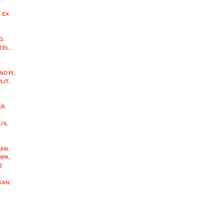
,
EX
G
,
TEL
,
NOPI
,
LIT
,
AR
,
IS
,
,
MAN
,
PIPA
,
E
GAN
,