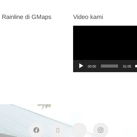
 Rainline di GMaps
Video kami
Video
Player
00:00
01:05
facebook
twitter
youtube
instagram