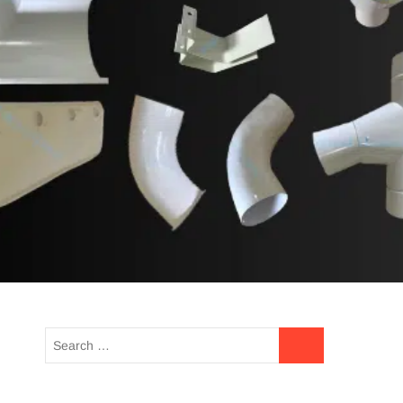
talang yang sesuai dengan
ain exterior rumah anda.
UE READING
HOTLINE