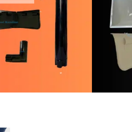
alrainline, artikel menarik untuk disimak, seputar 
des
CONTIN