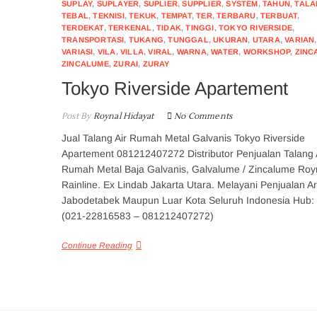
SUPLAY
,
SUPLAYER
,
SUPLIER
,
SUPPLIER
,
SYSTEM
,
TAHUN
,
TALA
TEBAL
,
TEKNISI
,
TEKUK
,
TEMPAT
,
TER
,
TERBARU
,
TERBUAT
,
TERDEKAT
,
TERKENAL
,
TIDAK
,
TINGGI
,
TOKYO RIVERSIDE
,
TRANSPORTASI
,
TUKANG
,
TUNGGAL
,
UKURAN
,
UTARA
,
VARIAN
,
VARIASI
,
VILA
,
VILLA
,
VIRAL
,
WARNA
,
WATER
,
WORKSHOP
,
ZINC
ZINCALUME
,
ZURAI
,
ZURAY
Tokyo Riverside Apartement
Post By
Roynal Hidayat
No Comments
Jual Talang Air Rumah Metal Galvanis Tokyo Riverside
Apartement 081212407272 Distributor Penjualan Talang 
Rumah Metal Baja Galvanis, Galvalume / Zincalume Roy
Rainline. Ex Lindab Jakarta Utara. Melayani Penjualan A
Jabodetabek Maupun Luar Kota Seluruh Indonesia Hub:
(021-22816583 – 081212407272)
Continue Reading