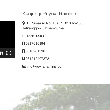
Kunjungi Roynal Rainline
Jl. Rumakso No. 18A RT 010 RW 005,
Jatiranggon, Jatisampurna
02122816583
0817616194
0818201336
081212407272
info@roynalrainline.com