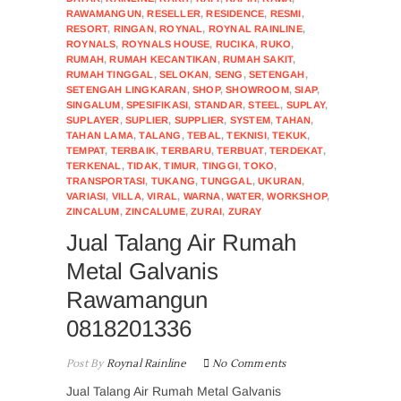
RAWAMANGUN
,
RESELLER
,
RESIDENCE
,
RESMI
,
RESORT
,
RINGAN
,
ROYNAL
,
ROYNAL RAINLINE
,
ROYNALS
,
ROYNALS HOUSE
,
RUCIKA
,
RUKO
,
RUMAH
,
RUMAH KECANTIKAN
,
RUMAH SAKIT
,
RUMAH TINGGAL
,
SELOKAN
,
SENG
,
SETENGAH
,
SETENGAH LINGKARAN
,
SHOP
,
SHOWROOM
,
SIAP
,
SINGALUM
,
SPESIFIKASI
,
STANDAR
,
STEEL
,
SUPLAY
,
SUPLAYER
,
SUPLIER
,
SUPPLIER
,
SYSTEM
,
TAHAN
,
TAHAN LAMA
,
TALANG
,
TEBAL
,
TEKNISI
,
TEKUK
,
TEMPAT
,
TERBAIK
,
TERBARU
,
TERBUAT
,
TERDEKAT
,
TERKENAL
,
TIDAK
,
TIMUR
,
TINGGI
,
TOKO
,
TRANSPORTASI
,
TUKANG
,
TUNGGAL
,
UKURAN
,
VARIASI
,
VILLA
,
VIRAL
,
WARNA
,
WATER
,
WORKSHOP
,
ZINCALUM
,
ZINCALUME
,
ZURAI
,
ZURAY
Jual Talang Air Rumah
Metal Galvanis
Rawamangun
0818201336
Post By
Roynal Rainline
No Comments
Jual Talang Air Rumah Metal Galvanis