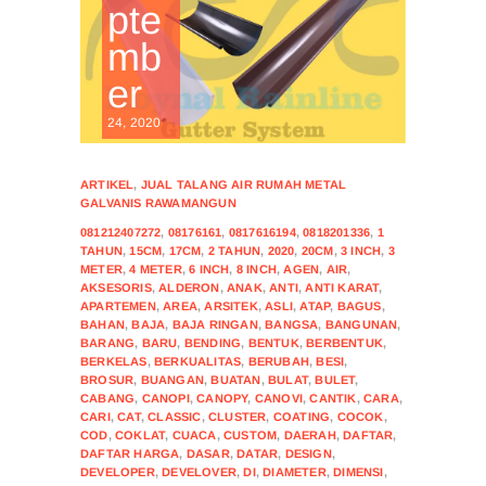
pte
mb
er
24, 2020
ARTIKEL
,
JUAL TALANG AIR RUMAH METAL
GALVANIS RAWAMANGUN
081212407272
,
08176161
,
0817616194
,
0818201336
,
1
TAHUN
,
15CM
,
17CM
,
2 TAHUN
,
2020
,
20CM
,
3 INCH
,
3
METER
,
4 METER
,
6 INCH
,
8 INCH
,
AGEN
,
AIR
,
AKSESORIS
,
ALDERON
,
ANAK
,
ANTI
,
ANTI KARAT
,
APARTEMEN
,
AREA
,
ARSITEK
,
ASLI
,
ATAP
,
BAGUS
,
BAHAN
,
BAJA
,
BAJA RINGAN
,
BANGSA
,
BANGUNAN
,
BARANG
,
BARU
,
BENDING
,
BENTUK
,
BERBENTUK
,
BERKELAS
,
BERKUALITAS
,
BERUBAH
,
BESI
,
BROSUR
,
BUANGAN
,
BUATAN
,
BULAT
,
BULET
,
CABANG
,
CANOPI
,
CANOPY
,
CANOVI
,
CANTIK
,
CARA
,
CARI
,
CAT
,
CLASSIC
,
CLUSTER
,
COATING
,
COCOK
,
COD
,
COKLAT
,
CUACA
,
CUSTOM
,
DAERAH
,
DAFTAR
,
DAFTAR HARGA
,
DASAR
,
DATAR
,
DESIGN
,
DEVELOPER
,
DEVELOVER
,
DI
,
DIAMETER
,
DIMENSI
,