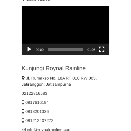
Video
Player
00:00
01:05
Kunjungi Roynal Rainline
Jl. Rumakso No. 18A RT 010 RW 005,
Jatiranggon, Jatisampurna
02122816583
0817616194
0818201336
081212407272
info@roynalrainline.com