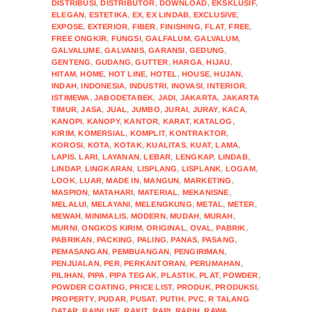
DISTRIBUSI
,
DISTRIBUTOR
,
DOWNLOAD
,
EKSKLUSIF
,
ELEGAN
,
ESTETIKA
,
EX
,
EX LINDAB
,
EXCLUSIVE
,
EXPOSE
,
EXTERIOR
,
FIBER
,
FINISHING
,
FLAT
,
FREE
,
FREE ONGKIR
,
FUNGSI
,
GALFALUM
,
GALVALUM
,
GALVALUME
,
GALVANIS
,
GARANSI
,
GEDUNG
,
GENTENG
,
GUDANG
,
GUTTER
,
HARGA
,
HIJAU
,
HITAM
,
HOME
,
HOT LINE
,
HOTEL
,
HOUSE
,
HUJAN
,
INDAH
,
INDONESIA
,
INDUSTRI
,
INOVASI
,
INTERIOR
,
ISTIMEWA
,
JABODETABEK
,
JADI
,
JAKARTA
,
JAKARTA
TIMUR
,
JASA
,
JUAL
,
JUMBO
,
JURAI
,
JURAY
,
KACA
,
KANOPI
,
KANOPY
,
KANTOR
,
KARAT
,
KATALOG
,
KIRIM
,
KOMERSIAL
,
KOMPLIT
,
KONTRAKTOR
,
KOROSI
,
KOTA
,
KOTAK
,
KUALITAS
,
KUAT
,
LAMA
,
LAPIS
,
LARI
,
LAYANAN
,
LEBAR
,
LENGKAP
,
LINDAB
,
LINDAP
,
LINGKARAN
,
LISPLANG
,
LISPLANK
,
LOGAM
,
LOOK
,
LUAR
,
MADE IN
,
MANGUN
,
MARKETING
,
MASPION
,
MATAHARI
,
MATERIAL
,
MEKANISNE
,
MELALUI
,
MELAYANI
,
MELENGKUNG
,
METAL
,
METER
,
MEWAH
,
MINIMALIS
,
MODERN
,
MUDAH
,
MURAH
,
MURNI
,
ONGKOS KIRIM
,
ORIGINAL
,
OVAL
,
PABRIK
,
PABRIKAN
,
PACKING
,
PALING
,
PANAS
,
PASANG
,
PEMASANGAN
,
PEMBUANGAN
,
PENGIRIMAN
,
PENJUALAN
,
PER
,
PERKANTORAN
,
PERUMAHAN
,
PILIHAN
,
PIPA
,
PIPA TEGAK
,
PLASTIK
,
PLAT
,
POWDER
,
POWDER COATING
,
PRICE LIST
,
PRODUK
,
PRODUKSI
,
PROPERTY
,
PUDAR
,
PUSAT
,
PUTIH
,
PVC
,
R TALANG
DATAR
,
RAINLINE
,
RAKIT
,
RAPI
,
RAPIH
,
RAWA
,