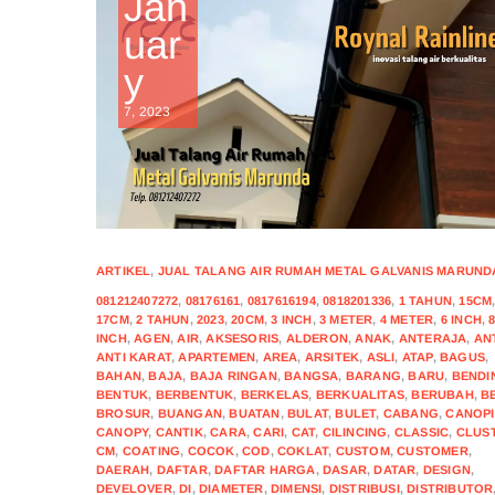
Jan
uar
y
7, 2023
ARTIKEL
,
JUAL TALANG AIR RUMAH METAL GALVANIS MARUND
081212407272
,
08176161
,
0817616194
,
0818201336
,
1 TAHUN
,
15CM
17CM
,
2 TAHUN
,
2023
,
20CM
,
3 INCH
,
3 METER
,
4 METER
,
6 INCH
,
INCH
,
AGEN
,
AIR
,
AKSESORIS
,
ALDERON
,
ANAK
,
ANTERAJA
,
AN
ANTI KARAT
,
APARTEMEN
,
AREA
,
ARSITEK
,
ASLI
,
ATAP
,
BAGUS
,
BAHAN
,
BAJA
,
BAJA RINGAN
,
BANGSA
,
BARANG
,
BARU
,
BENDI
BENTUK
,
BERBENTUK
,
BERKELAS
,
BERKUALITAS
,
BERUBAH
,
B
BROSUR
,
BUANGAN
,
BUATAN
,
BULAT
,
BULET
,
CABANG
,
CANOPI
CANOPY
,
CANTIK
,
CARA
,
CARI
,
CAT
,
CILINCING
,
CLASSIC
,
CLUS
CM
,
COATING
,
COCOK
,
COD
,
COKLAT
,
CUSTOM
,
CUSTOMER
,
DAERAH
,
DAFTAR
,
DAFTAR HARGA
,
DASAR
,
DATAR
,
DESIGN
,
DEVELOVER
,
DI
,
DIAMETER
,
DIMENSI
,
DISTRIBUSI
,
DISTRIBUTOR