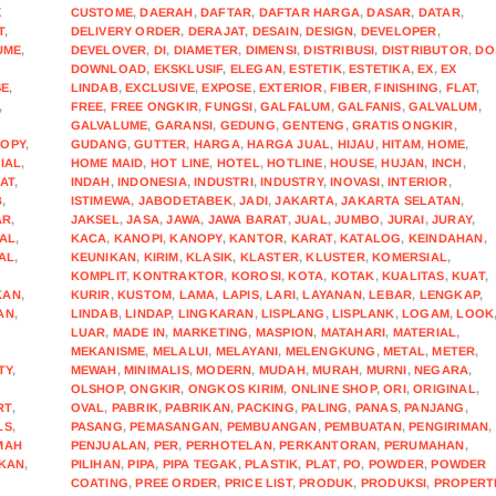
X
CUSTOME
,
DAERAH
,
DAFTAR
,
DAFTAR HARGA
,
DASAR
,
DATAR
,
T
,
DELIVERY ORDER
,
DERAJAT
,
DESAIN
,
DESIGN
,
DEVELOPER
,
UME
,
DEVELOVER
,
DI
,
DIAMETER
,
DIMENSI
,
DISTRIBUSI
,
DISTRIBUTOR
,
DO
DOWNLOAD
,
EKSKLUSIF
,
ELEGAN
,
ESTETIK
,
ESTETIKA
,
EX
,
EX
SE
,
LINDAB
,
EXCLUSIVE
,
EXPOSE
,
EXTERIOR
,
FIBER
,
FINISHING
,
FLAT
,
,
FREE
,
FREE ONGKIR
,
FUNGSI
,
GALFALUM
,
GALFANIS
,
GALVALUM
,
GALVALUME
,
GARANSI
,
GEDUNG
,
GENTENG
,
GRATIS ONGKIR
,
OPY
,
GUDANG
,
GUTTER
,
HARGA
,
HARGA JUAL
,
HIJAU
,
HITAM
,
HOME
,
IAL
,
HOME MAID
,
HOT LINE
,
HOTEL
,
HOTLINE
,
HOUSE
,
HUJAN
,
INCH
,
AT
,
INDAH
,
INDONESIA
,
INDUSTRI
,
INDUSTRY
,
INOVASI
,
INTERIOR
,
B
,
ISTIMEWA
,
JABODETABEK
,
JADI
,
JAKARTA
,
JAKARTA SELATAN
,
AR
,
JAKSEL
,
JASA
,
JAWA
,
JAWA BARAT
,
JUAL
,
JUMBO
,
JURAI
,
JURAY
,
AL
,
KACA
,
KANOPI
,
KANOPY
,
KANTOR
,
KARAT
,
KATALOG
,
KEINDAHAN
,
AL
,
KEUNIKAN
,
KIRIM
,
KLASIK
,
KLASTER
,
KLUSTER
,
KOMERSIAL
,
KOMPLIT
,
KONTRAKTOR
,
KOROSI
,
KOTA
,
KOTAK
,
KUALITAS
,
KUAT
,
KAN
,
KURIR
,
KUSTOM
,
LAMA
,
LAPIS
,
LARI
,
LAYANAN
,
LEBAR
,
LENGKAP
,
AN
,
LINDAB
,
LINDAP
,
LINGKARAN
,
LISPLANG
,
LISPLANK
,
LOGAM
,
LOOK
LUAR
,
MADE IN
,
MARKETING
,
MASPION
,
MATAHARI
,
MATERIAL
,
MEKANISME
,
MELALUI
,
MELAYANI
,
MELENGKUNG
,
METAL
,
METER
,
TY
,
MEWAH
,
MINIMALIS
,
MODERN
,
MUDAH
,
MURAH
,
MURNI
,
NEGARA
,
,
OLSHOP
,
ONGKIR
,
ONGKOS KIRIM
,
ONLINE SHOP
,
ORI
,
ORIGINAL
,
RT
,
OVAL
,
PABRIK
,
PABRIKAN
,
PACKING
,
PALING
,
PANAS
,
PANJANG
,
LS
,
PASANG
,
PEMASANGAN
,
PEMBUANGAN
,
PEMBUATAN
,
PENGIRIMAN
,
MAH
PENJUALAN
,
PER
,
PERHOTELAN
,
PERKANTORAN
,
PERUMAHAN
,
KAN
,
PILIHAN
,
PIPA
,
PIPA TEGAK
,
PLASTIK
,
PLAT
,
PO
,
POWDER
,
POWDER
COATING
,
PREE ORDER
,
PRICE LIST
,
PRODUK
,
PRODUKSI
,
PROPERT