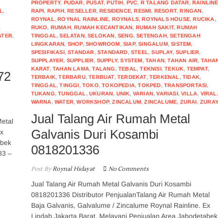
PROPERTY
,
PUDAR
,
PUSAT
,
PUTIH
,
PVC
,
R TALANG DATAR
,
RAINLIN
L
,
RAPI
,
RAPIH
,
RESELLER
,
RESIDENCE
,
RESMI
,
RESORT
,
RINGAN
,
ROYNAL
,
ROYNAL RAINLINE
,
ROYNALS
,
ROYNALS HOUSE
,
RUCIKA
,
,
RUKO
,
RUMAH
,
RUMAH KECANTIKAN
,
RUMAH SAKIT
,
RUMAH
ATER
,
TINGGAL
,
SELATAN
,
SELOKAN
,
SENG
,
SETENGAH
,
SETENGAH
LINGKARAN
,
SHOP
,
SHOWROOM
,
SIAP
,
SINGALUM
,
SISTEM
,
SPESIFIKASI
,
STANDAR
,
STANDARD
,
STEEL
,
SUPLAY
,
SUPLIER
,
SUPPLAYER
,
SUPPLIER
,
SUPPLY
,
SYSTEM
,
TAHAN
,
TAHAN AIR
,
TAHA
KARAT
,
TAHAN LAMA
,
TALANG
,
TEBAL
,
TEKNISI
,
TEKUK
,
TEMPAT
,
72
TERBAIK
,
TERBARU
,
TERBUAT
,
TERDEKAT
,
TERKENAL
,
TIDAK
,
TINGGAL
,
TINGGI
,
TOKO
,
TOKOPEDIA
,
TOKPED
,
TRANSPORTASI
,
TUKANG
,
TUNGGAL
,
UKURAN
,
UNIK
,
VARIAN
,
VARIASI
,
VILLA
,
VIRAL
WARNA
,
WATER
,
WORKSHOP
,
ZINCALUM
,
ZINCALUME
,
ZURAI
,
ZURA
Jual Talang Air Rumah Metal
etal
Galvanis Duri Kosambi
Ex
abek
0818201336
83 –
Post By
Roynal Hidayat
No Comments
Jual Talang Air Rumah Metal Galvanis Duri Kosambi
0818201336 Distributor PenjualanTalang Air Rumah Metal
Baja Galvanis, Galvalume / Zincalume Roynal Rainline. Ex
Lindab Jakarta Barat. Melayani Penjualan Area Jabodetabek