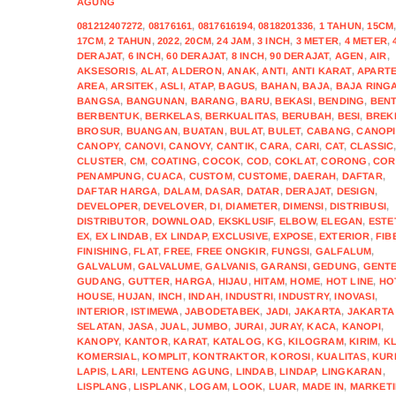
AGUNG
081212407272
,
08176161
,
0817616194
,
0818201336
,
1 TAHUN
,
15CM
17CM
,
2 TAHUN
,
2022
,
20CM
,
24 JAM
,
3 INCH
,
3 METER
,
4 METER
,
DERAJAT
,
6 INCH
,
60 DERAJAT
,
8 INCH
,
90 DERAJAT
,
AGEN
,
AIR
,
AKSESORIS
,
ALAT
,
ALDERON
,
ANAK
,
ANTI
,
ANTI KARAT
,
APART
AREA
,
ARSITEK
,
ASLI
,
ATAP
,
BAGUS
,
BAHAN
,
BAJA
,
BAJA RING
BANGSA
,
BANGUNAN
,
BARANG
,
BARU
,
BEKASI
,
BENDING
,
BEN
BERBENTUK
,
BERKELAS
,
BERKUALITAS
,
BERUBAH
,
BESI
,
BREK
BROSUR
,
BUANGAN
,
BUATAN
,
BULAT
,
BULET
,
CABANG
,
CANOPI
CANOPY
,
CANOVI
,
CANOVY
,
CANTIK
,
CARA
,
CARI
,
CAT
,
CLASSIC
CLUSTER
,
CM
,
COATING
,
COCOK
,
COD
,
COKLAT
,
CORONG
,
CO
PENAMPUNG
,
CUACA
,
CUSTOM
,
CUSTOME
,
DAERAH
,
DAFTAR
,
DAFTAR HARGA
,
DALAM
,
DASAR
,
DATAR
,
DERAJAT
,
DESIGN
,
DEVELOPER
,
DEVELOVER
,
DI
,
DIAMETER
,
DIMENSI
,
DISTRIBUSI
,
DISTRIBUTOR
,
DOWNLOAD
,
EKSKLUSIF
,
ELBOW
,
ELEGAN
,
ESTE
EX
,
EX LINDAB
,
EX LINDAP
,
EXCLUSIVE
,
EXPOSE
,
EXTERIOR
,
FIB
FINISHING
,
FLAT
,
FREE
,
FREE ONGKIR
,
FUNGSI
,
GALFALUM
,
GALVALUM
,
GALVALUME
,
GALVANIS
,
GARANSI
,
GEDUNG
,
GENT
GUDANG
,
GUTTER
,
HARGA
,
HIJAU
,
HITAM
,
HOME
,
HOT LINE
,
HO
HOUSE
,
HUJAN
,
INCH
,
INDAH
,
INDUSTRI
,
INDUSTRY
,
INOVASI
,
INTERIOR
,
ISTIMEWA
,
JABODETABEK
,
JADI
,
JAKARTA
,
JAKARTA
SELATAN
,
JASA
,
JUAL
,
JUMBO
,
JURAI
,
JURAY
,
KACA
,
KANOPI
,
KANOPY
,
KANTOR
,
KARAT
,
KATALOG
,
KG
,
KILOGRAM
,
KIRIM
,
KL
KOMERSIAL
,
KOMPLIT
,
KONTRAKTOR
,
KOROSI
,
KUALITAS
,
KUR
LAPIS
,
LARI
,
LENTENG AGUNG
,
LINDAB
,
LINDAP
,
LINGKARAN
,
LISPLANG
,
LISPLANK
,
LOGAM
,
LOOK
,
LUAR
,
MADE IN
,
MARKET