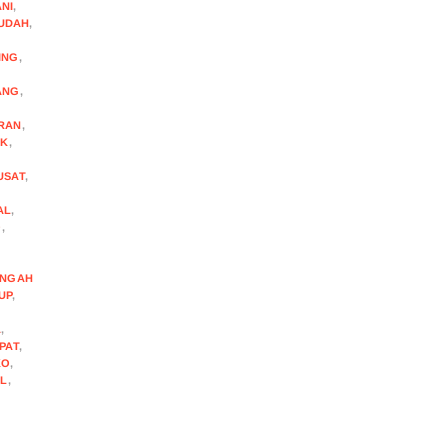
NI
,
UDAH
,
ING
,
ANG
,
RAN
,
IK
,
USAT
,
AL
,
O
,
ENGAH
UP
,
A
,
PAT
,
KO
,
AL
,