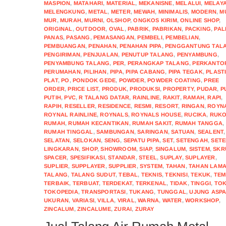
MASPION
,
MATAHARI
,
MATERIAL
,
MEKANISNE
,
MELALUI
,
MELAYA
MELENGKUNG
,
METAL
,
METER
,
MEWAH
,
MINIMALIS
,
MODERN
,
M
MUR
,
MURAH
,
MURNI
,
OLSHOP
,
ONGKOS KIRIM
,
ONLINE SHOP
,
ORIGINAL
,
OUTDOOR
,
OVAL
,
PABRIK
,
PABRIKAN
,
PACKING
,
PAL
PANAS
,
PASANG
,
PEMASANGAN
,
PEMBELI
,
PEMBELIAN
,
PEMBUANGAN
,
PENAHAN
,
PENAHAN PIPA
,
PENGGANTUNG TAL
PENGIRIMAN
,
PENJUALAN
,
PENUTUP TALANG
,
PENYAMBUNG
,
PENYAMBUNG TALANG
,
PER
,
PERANGKAP TALANG
,
PERKANTO
PERUMAHAN
,
PILIHAN
,
PIPA
,
PIPA CABANG
,
PIPA TEGAK
,
PLAST
PLAT
,
PO
,
PONDOK GEDE
,
POWDER
,
POWDER COATING
,
PREE
ORDER
,
PRICE LIST
,
PRODUK
,
PRODUKSI
,
PROPERTY
,
PUDAR
,
P
PUTIH
,
PVC
,
R TALANG DATAR
,
RAINLINE
,
RAKIT
,
RAMAH
,
RAPI
,
RAPIH
,
RESELLER
,
RESIDENCE
,
RESMI
,
RESORT
,
RINGAN
,
ROYN
ROYNAL RAINLINE
,
ROYNALS
,
ROYNALS HOUSE
,
RUCIKA
,
RUK
RUMAH
,
RUMAH KECANTIKAN
,
RUMAH SAKIT
,
RUMAH TANGGA
,
RUMAH TINGGAL
,
SAMBUNGAN
,
SARINGAN
,
SATUAN
,
SEALENT
,
SELATAN
,
SELOKAN
,
SENG
,
SEPATU PIPA
,
SET
,
SETENGAH
,
SET
LINGKARAN
,
SHOP
,
SHOWROOM
,
SIAP
,
SINGALUM
,
SISTEM
,
SKR
SPACER
,
SPESIFIKASI
,
STANDAR
,
STEEL
,
SUPLAY
,
SUPLAYER
,
SUPLIER
,
SUPPLAYER
,
SUPPLIER
,
SYSTEM
,
TAHAN
,
TAHAN LAM
TALANG
,
TALANG SUDUT
,
TEBAL
,
TEKNIS
,
TEKNISI
,
TEKUK
,
TEM
TERBAIK
,
TERBUAT
,
TERDEKAT
,
TERKENAL
,
TIDAK
,
TINGGI
,
TO
TOKOPEDIA
,
TRANSPORTASI
,
TUKANG
,
TUNGGAL
,
UJUNG ASP
UKURAN
,
VARIASI
,
VILLA
,
VIRAL
,
WARNA
,
WATER
,
WORKSHOP
,
ZINCALUM
,
ZINCALUME
,
ZURAI
,
ZURAY