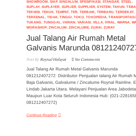
SHOWROOM
,
SIAP
,
SINGALUM
,
SPESIFIKASI
,
STANDAR
,
STEEL
,
SUPLAY
,
SUPLAYER
,
SUPLIER
,
SUPPLIER
,
SYSTEM
,
TAHUN
,
TEBA
TEKNISI
,
TEKUK
,
TEMPAT
,
TER
,
TERBAIK
,
TERBARU
,
TERDEKAT
,
TERKENAL
,
TIDAK
,
TINGGI
,
TOKO
,
TOKOPEDIA
,
TRANSPORTASI
TUKANG
,
TUNGGAL
,
VARIAN
,
VARIASI
,
VILLA
,
VIRAL
,
WARNA
,
W
WORKSHOP
,
ZINCALUM
,
ZINCALUME
,
ZURAI
,
ZURAY
Jual Talang Air Rumah Metal
Galvanis Marunda 0812124072
Post By
Roynal Hidayat
No Comments
Jual Talang Air Rumah Metal Galvanis Marunda
081212407272 Distributor Penjualan talang Air Rumah M
Baja Galvanis, Galvalume / Zincalume Roynal Rainline. 
Lindab Jakarta Utara. Melayani Penjualan Area Jabodet
Maupun Luar Kota Seluruh Indonesia Hub: (021-228165
081212407272)
Continue Reading