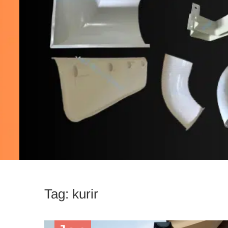
Tag:
kurir