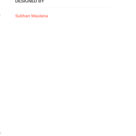
DESIGNED BY
,
Subhan Maulana
,
I
,