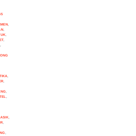
,
45
EMEN
,
AN
,
TUK
,
ET
,
,
,
RONG
TIKA
,
ER
,
ENG
,
TEL
,
ASIK
,
IR
,
ING
,