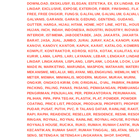
DOWNLOAD
,
EKSKLUSIF
,
ELEGAN
,
ESTETIKA
,
EX
,
EX LINDAB
,
E
LINDAP
,
EXCLUSIVE
,
EXPOSE
,
EXTERIOR
,
FIBER
,
FINISHING
,
FLA
FREE
,
FREE ONGKIR
,
FUNGSI
,
GALFALUM
,
GALVALUM
,
GALVAL
GALVANIS
,
GARANSI
,
GARASI
,
GEDUNG
,
GENTENG
,
GUDANG
,
GUTTER
,
HARGA
,
HIJAU
,
HITAM
,
HOME
,
HOT LINE
,
HOTEL
,
HOU
HUJAN
,
INCH
,
INDAH
,
INDONESIA
,
INDUSTRI
,
INDUSTRY
,
INOVASI
INTERIOR
,
ISTIMEWA
,
JABODETABEK
,
JADI
,
JAKARTA
,
JAKARTA
BARAT
,
JASA
,
JUAL
,
JUMBO
,
JURAI
,
JURAY
,
KACA
,
KANOPI
,
KAN
KANOVI
,
KANOVY
,
KANTOR
,
KAPUK
,
KARAT
,
KATALOG
,
KOMERS
KOMPLIT
,
KONTRAKTOR
,
KOROSI
,
KOTA
,
KOTAK
,
KUALITAS
,
KU
KURIR
,
LAMA
,
LAPIS
,
LARI
,
LAYANAN
,
LEBAR
,
LENGKAP
,
LINDA
LINDAP
,
LINGKARAN
,
LISPLANG
,
LISPLANK
,
LOGAM
,
LOOK
,
LU
MADE IN
,
MARKETING
,
MARUNDA
,
MASPION
,
MATAHARI
,
MATERI
MEKANISME
,
MELALUI
,
MELAYANI
,
MELENGKUNG
,
MEMILIH
,
MET
METER
,
MEWAH
,
MINIMALIS
,
MODERN
,
MUDAH
,
MURAH
,
MURNI
,
ONGKIR
,
ONGKOS KIRIM
,
ORI
,
ORIGINAL
,
OVAL
,
PABRIK
,
PABRI
PACKING
,
PALING
,
PANAS
,
PASANG
,
PEMASANGAN
,
PEMBUANG
PENGIRIMAN
,
PENJUALAN
,
PER
,
PERKANTORAN
,
PERUMAHAN
,
PILIHAN
,
PIPA
,
PIPA TEGAK
,
PLASTIK
,
PLAT
,
POWDER
,
POWDER
COATING
,
PRICE LIST
,
PRODUK
,
PRODUKSI
,
PROPERTI
,
PROPER
PUDAR
,
PUSAT
,
PUTIH
,
PVC
,
R TALANG DATAR
,
RAINLINE
,
RAKIT
RAPI
,
RAPIH
,
REAIDENCE
,
RESELLER
,
RESIDENCE
,
RESMI
,
RESO
RINGAN
,
ROYNAL
,
ROYNAL RAINLINE
,
ROYNAL-HOUSE
,
ROYNA
ROYNALS HOUSE
,
RUCIKA
,
RUKO
,
RUMAH
,
RUMAH CANTIK
,
RU
KECANTIKAN
,
RUMAH SAKIT
,
RUMAH TINGGAL
,
SELATAN
,
SELO
SENG
,
SETENGAH
,
SETENGAH LINGKARAN
,
SHOP
,
SHOPEE
,