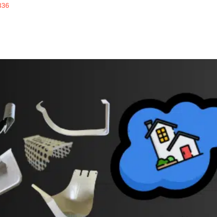
336
inline
ERKUALITAS
alrainline, artikel menarik untuk disimak, seputar 
des