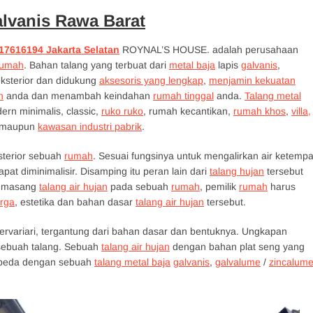
alvanis Rawa Barat
17616194 Jakarta Selatan
ROYNAL’S HOUSE. adalah perusahaan
 rumah
. Bahan talang yang terbuat dari
metal baja
lapis
galvanis
,
ksterior dan didukung
aksesoris yang lengkap
,
menjamin kekuatan
h
anda dan menambah keindahan
rumah tinggal
anda.
Talang metal
rn minimalis, classic,
ruko ruko
, rumah kecantikan,
rumah khos
,
villa,
, maupun
kawasan industri pabrik
.
ksterior sebuah
rumah
. Sesuai fungsinya untuk mengalirkan air ketempa
t diminimalisir. Disamping itu peran lain dari
talang hujan
tersebut
memasang
talang air hujan
pada sebuah
rumah
, pemilik
rumah
harus
rga
, estetika dan bahan dasar
talang air hujan
tersebut.
variari, tergantung dari bahan dasar dan bentuknya. Ungkapan
 sebuah talang. Sebuah
talang air hujan
dengan bahan plat seng yang
rbeda dengan sebuah
talang metal baja
galvanis
,
galvalume
/
zincalum