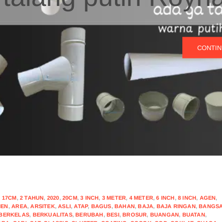
CONTIN
,
17CM
,
2 TAHUN
,
2020
,
20CM
,
3 INCH
,
3 METER
,
4 METER
,
6 INCH
,
8 INCH
,
AGEN
,
MEN
,
AREA
,
ARSITEK
,
ASLI
,
ATAP
,
BAGUS
,
BAHAN
,
BAJA
,
BAJA RINGAN
,
BANGS
BERKELAS
,
BERKUALITAS
,
BERUBAH
,
BESI
,
BROSUR
,
BUANGAN
,
BUATAN
,