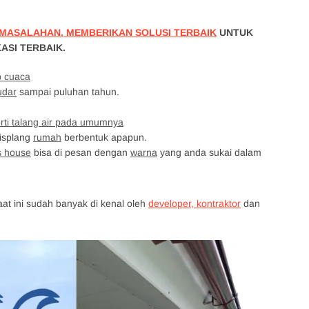
MASALAHAN, MEMBERIKAN SOLUSI TERBAIK
UNTUK
ASI TERBAIK.
p cuaca
udar
sampai puluhan tahun.
erti talang air pada umumnya
lisplang
rumah
berbentuk apapun.
s house
bisa di pesan dengan
warna
yang anda sukai dalam
aat ini sudah banyak di kenal oleh
developer, kontraktor
dan