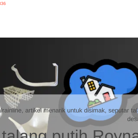
336
inline
ERKUALITAS
alrainline, artikel menarik untuk disimak, seputar 
des
talang putih Royna