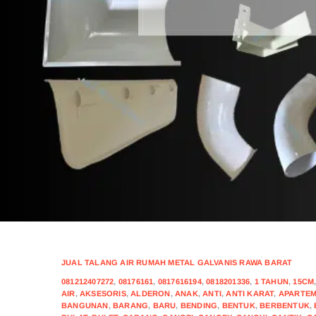
JUAL TALANG AIR RUMAH METAL GALVANIS RAWA BARAT
081212407272
,
08176161
,
0817616194
,
0818201336
,
1 TAHUN
,
15CM
AIR
,
AKSESORIS
,
ALDERON
,
ANAK
,
ANTI
,
ANTI KARAT
,
APARTE
BANGUNAN
,
BARANG
,
BARU
,
BENDING
,
BENTUK
,
BERBENTUK
,