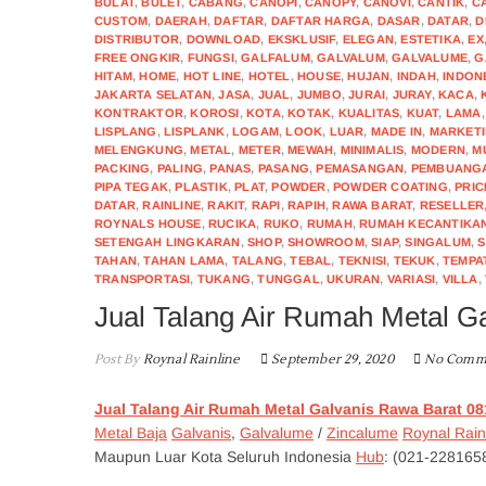
BULAT
,
BULET
,
CABANG
,
CANOPI
,
CANOPY
,
CANOVI
,
CANTIK
,
C
CUSTOM
,
DAERAH
,
DAFTAR
,
DAFTAR HARGA
,
DASAR
,
DATAR
,
D
DISTRIBUTOR
,
DOWNLOAD
,
EKSKLUSIF
,
ELEGAN
,
ESTETIKA
,
EX
FREE ONGKIR
,
FUNGSI
,
GALFALUM
,
GALVALUM
,
GALVALUME
,
G
HITAM
,
HOME
,
HOT LINE
,
HOTEL
,
HOUSE
,
HUJAN
,
INDAH
,
INDON
JAKARTA SELATAN
,
JASA
,
JUAL
,
JUMBO
,
JURAI
,
JURAY
,
KACA
,
KONTRAKTOR
,
KOROSI
,
KOTA
,
KOTAK
,
KUALITAS
,
KUAT
,
LAMA
LISPLANG
,
LISPLANK
,
LOGAM
,
LOOK
,
LUAR
,
MADE IN
,
MARKET
MELENGKUNG
,
METAL
,
METER
,
MEWAH
,
MINIMALIS
,
MODERN
,
M
PACKING
,
PALING
,
PANAS
,
PASANG
,
PEMASANGAN
,
PEMBUANG
PIPA TEGAK
,
PLASTIK
,
PLAT
,
POWDER
,
POWDER COATING
,
PRIC
DATAR
,
RAINLINE
,
RAKIT
,
RAPI
,
RAPIH
,
RAWA BARAT
,
RESELLER
ROYNALS HOUSE
,
RUCIKA
,
RUKO
,
RUMAH
,
RUMAH KECANTIKA
SETENGAH LINGKARAN
,
SHOP
,
SHOWROOM
,
SIAP
,
SINGALUM
,
S
TAHAN
,
TAHAN LAMA
,
TALANG
,
TEBAL
,
TEKNISI
,
TEKUK
,
TEMPA
TRANSPORTASI
,
TUKANG
,
TUNGGAL
,
UKURAN
,
VARIASI
,
VILLA
,
Jual Talang Air Rumah Metal G
Post By
Roynal Rainline
September 29, 2020
No Comm
Jual Talang Air Rumah Metal Galvanis Rawa Barat 0
Metal Baja
Galvanis
,
Galvalume
/
Zincalume
Roynal Rain
Maupun Luar Kota Seluruh Indonesia
Hub
: (021-228165