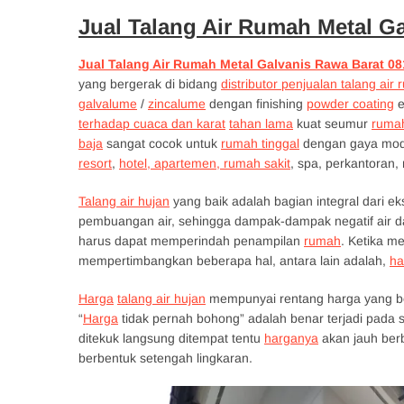
Jual Talang Air Rumah Metal G
Jual Talang Air Rumah Metal Galvanis Rawa Barat 08
yang bergerak di bidang
distributor penjualan talang air
galvalume
/
zincalume
dengan finishing
powder coating
e
terhadap cuaca dan karat
tahan lama
kuat seumur
ruma
baja
sangat cocok untuk
rumah tinggal
dengan gaya mode
resort
,
hotel, apartemen, rumah sakit
, spa, perkantoran
Talang air hujan
yang baik adalah bagian integral dari e
pembuangan air, sehingga dampak-dampak negatif air dapa
harus dapat memperindah penampilan
rumah
. Ketika 
mempertimbangkan beberapa hal, antara lain adalah,
ha
Harga
talang air hujan
mempunyai rentang harga yang ber
“
Harga
tidak pernah bohong” adalah benar terjadi pada
ditekuk langsung ditempat tentu
harganya
akan jauh be
berbentuk setengah lingkaran.