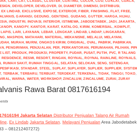
ARA
,
CARI
,
CAT
,
CLASSIC
,
CLUSTER
,
COATING
,
COCOK
,
COD
,
COKLAT
,
CUACA
,
ESIGN
,
DEVELOPER
,
DEVELOVER
,
DI
,
DIAMETER
,
DIMENSI
,
DISTRIBUSI
,
,
EX LINDAB
,
EXCLUSIVE
,
EXPOSE
,
EXTERIOR
,
FIBER
,
FINISHING
,
FLAT
,
FREE
,
ALVANIS
,
GARANSI
,
GEDUNG
,
GENTENG
,
GUDANG
,
GUTTER
,
HARGA
,
HIJAU
,
ESIA
,
INDUSTRI
,
INOVASI
,
INTERIOR
,
ISTIMEWA
,
JABODETABEK
,
JADI
,
JAKARTA
,
KANOPI
,
KANOPY
,
KANTOR
,
KARAT
,
KATALOG
,
KIRIM
,
KOMERSIAL
,
KOMPLIT
,
,
LAPIS
,
LARI
,
LAYANAN
,
LEBAR
,
LENGKAP
,
LINDAB
,
LINDAP
,
LINGKARAN
,
ING
,
MASPION
,
MATAHARI
,
MATERIAL
,
MEKANISNE
,
MELALUI
,
MELAYANI
,
UDAH
,
MURAH
,
MURNI
,
ONGKOS KIRIM
,
ORIGINAL
,
OVAL
,
PABRIK
,
PABRIKAN
,
AN
,
PENGIRIMAN
,
PENJUALAN
,
PER
,
PERKANTORAN
,
PERUMAHAN
,
PILIHAN
,
PIP
E LIST
,
PRODUK
,
PRODUKSI
,
PROPERTY
,
PUDAR
,
PUSAT
,
PUTIH
,
PVC
,
R TALANG
,
RESIDENCE
,
RESMI
,
RESORT
,
RINGAN
,
ROYNAL
,
ROYNAL RAINLINE
,
ROYNALS
,
N
,
RUMAH SAKIT
,
RUMAH TINGGAL
,
SELATAN
,
SELOKAN
,
SENG
,
SETENGAH
,
PESIFIKASI
,
STANDAR
,
STEEL
,
SUPLAY
,
SUPLAYER
,
SUPLIER
,
SUPPLIER
,
SYSTE
T
,
TERBAIK
,
TERBARU
,
TERBUAT
,
TERDEKAT
,
TERKENAL
,
TIDAK
,
TINGGI
,
TOKO
,
VIRAL
,
WARNA
,
WATER
,
WORKSHOP
,
ZINCALUM
,
ZINCALUME
,
ZURAI
,
ZURAY
alvanis Rawa Barat 0817616194
ents
817616194 Jakarta Selatan
Distributor Penjualan Talang Air Rumah
line
.
Ex Lindab
Jakarta Selatan
.
Melayani Penjualan
Area Jabodetabek
83 – 081212407272)