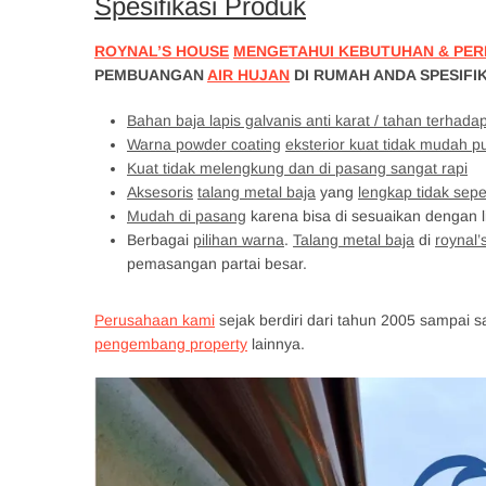
Spesifikasi Produk
ROYNAL’S HOUSE
MENGETAHUI KEBUTUHAN & PER
PEMBUANGAN
AIR HUJAN
DI RUMAH ANDA SPESIFIK
Bahan baja lapis galvanis anti karat / tahan terhada
Warna powder coating
eksterior kuat tidak mudah p
Kuat tidak melengkung dan di pasang sangat rapi
Aksesoris
talang metal baja
yang
lengkap tidak sep
Mudah di pasang
karena bisa di sesuaikan dengan 
Berbagai
pilihan warna
.
Talang metal baja
di
roynal’
pemasangan partai besar.
Perusahaan kami
sejak berdiri dari tahun 2005 sampai s
pengembang property
lainnya.