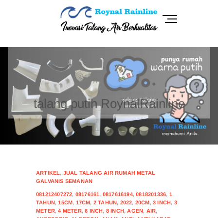
Skip
to
M
content
e
n
RoynalRainline
INOVASI TALANG AIR BERKUALITAS
u
B
talang putih roynalrainline, artikel menarik untuk disimak,
u
seputar talang yang sesuai dengan desain exterior rumah
t
anda.
t
talang putih RoynalRainline
o
n
CONTINUE READING
HOTLINE
ARTIKEL
,
JUAL TALANG AIR RUMAH METAL
GALVANIS SEMANAN
081212407272
,
08176161
,
0817616194
,
0818201336
,
1
TAHUN
,
15CM
,
17CM
,
2 TAHUN
,
2022
,
20CM
,
3 INCH
,
3
METER
,
4 METER
,
6 INCH
,
8 INCH
,
AGEN
,
AIR
,