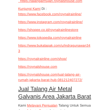
https://talangairhujan.roynalshouse.com
Kunjungi Kami
Di :
https://www.facebook.com/roynalrainline/
https://www.instagram.com/roynalrainline/
https://shopee.co.id/roynalrainlinestore
https://www.tokopedia.com/roynalrainline
https://www.bukalapak.com/u/indragunawan34
3
https://roynalrainline.com/shop/
https://roynalshouse.com
https://roynalshouse.com/jual-talang-air-
rumah-jakarta-barat-hub-081212407272/
Jual Talang Air Metal
Galvanis Area Jakarta Barat
Kami
Melayani Penjualan
Talang Untuk Semua