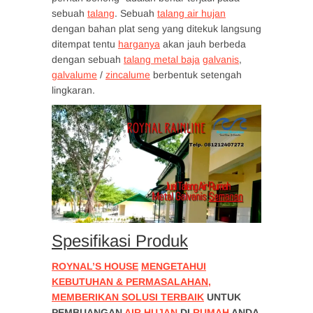
sebuah
talang
. Sebuah
talang air hujan
dengan bahan plat seng yang ditekuk langsung
ditempat tentu
harganya
akan jauh berbeda
dengan sebuah
talang metal baja
galvanis
,
galvalume
/
zincalume
berbentuk setengah
lingkaran.
Spesifikasi Produk
ROYNAL’S HOUSE
MENGETAHUI
KEBUTUHAN & PERMASALAHAN,
MEMBERIKAN SOLUSI TERBAIK
UNTUK
PEMBUANGAN
AIR HUJAN
DI
RUMAH
ANDA