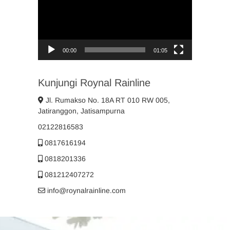
00:00
01:05
Kunjungi Roynal Rainline
Jl. Rumakso No. 18A RT 010 RW 005,
Jatiranggon, Jatisampurna
02122816583
0817616194
0818201336
081212407272
info@roynalrainline.com