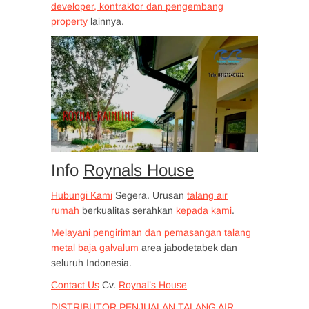
developer, kontraktor dan pengembang
property
lainnya.
Info
Roynals House
Hubungi Kami
Segera. Urusan
talang air
rumah
berkualitas serahkan
kepada kami
.
Melayani pengiriman dan pemasangan
talang
metal baja
galvalum
area jabodetabek dan
seluruh Indonesia.
Contact Us
Cv.
Roynal’s House
DISTRIBUTOR PENJUALAN TALANG AIR