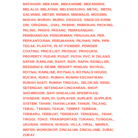
MATAHARI
,
MEKANIK
,
MEKANISME
,
MEKANISNE
,
MELALUI
,
MELAYANI
,
MELENGKUNG
,
METAL
,
METAL
GALVANIS
,
METER
,
MEWAH
,
MINIMALIS
,
MODERN
,
MUDAH
,
MURAH
,
MURNI
,
ONGKOS
,
ONGKOS KIRIM
,
ORI
,
ORIGINAL
,
OVAL
,
PABRIK
,
PABRIKAN
,
PACKING
,
PALING
,
PANAS
,
PASANG
,
PEMASANGAN
,
PEMBUANGAN
,
PENGIRIMAN
,
PENJUALAN
,
PER
,
PERKANTORAN
,
PERUMAHAN
,
PILIHAN
,
PIPA
,
PIPA
TEGAK
,
PLASTIK
,
PLAT
,
POWDER
,
POWDER
COATING
,
PRICE LIST
,
PRODUK
,
PRODUKSI
,
PROPERTY
,
PUDAR
,
PUSAT
,
PUTIH
,
PVC
,
R TALANG
DATAR
,
RAINLINE
,
RAKIT
,
RAPI
,
RAPIH
,
RESELLER
,
RESIDENCE
,
RESMI
,
RESORT
,
RINGAN
,
ROYNAL
,
ROYNAL RAINLINE
,
ROYNALS
,
ROYNALS HOUSE
,
RUCIKA
,
RUKO
,
RUMAH
,
RUMAH KECANTIKAN
,
RUMAH SAKIT
,
RUMAH TINGGAL
,
SELOKAN
,
SENG
,
SETENGAH
,
SETENGAH LINGKARAN
,
SHOP
,
SHOWROOM
,
SIAP
,
SINGALUM
,
SPESIFIKASI
,
STANDAR
,
SUPLAY
,
SUPLAYER
,
SUPLIER
,
SUPPLIER
,
SYSTEM
,
TAHAN
,
TAHAN LAMA
,
TAHUN
,
TALANG
,
TEBAL
,
TEKNISI
,
TEKUK
,
TEMPAT
,
TERBAIK
,
TERBARU
,
TERBUAT
,
TERDEKAT
,
TERKENAL
,
TIDAK
,
TINGGI
,
TOKO
,
TRANSPORTASI
,
TUKANG
,
TUNGGAL
,
UKURAN
,
VARIAN
,
VARIASI
,
VILLA
,
VIRAL
,
WARNA
,
WATER
,
WORKSHOP
,
ZINCALUM
,
ZINCALUME
,
ZURAI
,
ZURAY