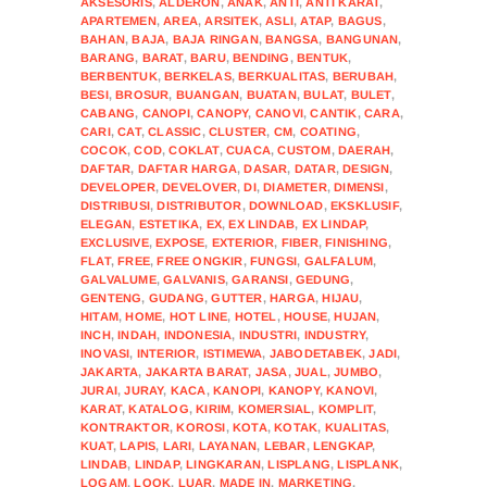
AKSESORIS
,
ALDERON
,
ANAK
,
ANTI
,
ANTI KARAT
,
APARTEMEN
,
AREA
,
ARSITEK
,
ASLI
,
ATAP
,
BAGUS
,
BAHAN
,
BAJA
,
BAJA RINGAN
,
BANGSA
,
BANGUNAN
,
BARANG
,
BARAT
,
BARU
,
BENDING
,
BENTUK
,
BERBENTUK
,
BERKELAS
,
BERKUALITAS
,
BERUBAH
,
BESI
,
BROSUR
,
BUANGAN
,
BUATAN
,
BULAT
,
BULET
,
CABANG
,
CANOPI
,
CANOPY
,
CANOVI
,
CANTIK
,
CARA
,
CARI
,
CAT
,
CLASSIC
,
CLUSTER
,
CM
,
COATING
,
COCOK
,
COD
,
COKLAT
,
CUACA
,
CUSTOM
,
DAERAH
,
DAFTAR
,
DAFTAR HARGA
,
DASAR
,
DATAR
,
DESIGN
,
DEVELOPER
,
DEVELOVER
,
DI
,
DIAMETER
,
DIMENSI
,
DISTRIBUSI
,
DISTRIBUTOR
,
DOWNLOAD
,
EKSKLUSIF
,
ELEGAN
,
ESTETIKA
,
EX
,
EX LINDAB
,
EX LINDAP
,
EXCLUSIVE
,
EXPOSE
,
EXTERIOR
,
FIBER
,
FINISHING
,
FLAT
,
FREE
,
FREE ONGKIR
,
FUNGSI
,
GALFALUM
,
GALVALUME
,
GALVANIS
,
GARANSI
,
GEDUNG
,
GENTENG
,
GUDANG
,
GUTTER
,
HARGA
,
HIJAU
,
HITAM
,
HOME
,
HOT LINE
,
HOTEL
,
HOUSE
,
HUJAN
,
INCH
,
INDAH
,
INDONESIA
,
INDUSTRI
,
INDUSTRY
,
INOVASI
,
INTERIOR
,
ISTIMEWA
,
JABODETABEK
,
JADI
,
JAKARTA
,
JAKARTA BARAT
,
JASA
,
JUAL
,
JUMBO
,
JURAI
,
JURAY
,
KACA
,
KANOPI
,
KANOPY
,
KANOVI
,
KARAT
,
KATALOG
,
KIRIM
,
KOMERSIAL
,
KOMPLIT
,
KONTRAKTOR
,
KOROSI
,
KOTA
,
KOTAK
,
KUALITAS
,
KUAT
,
LAPIS
,
LARI
,
LAYANAN
,
LEBAR
,
LENGKAP
,
LINDAB
,
LINDAP
,
LINGKARAN
,
LISPLANG
,
LISPLANK
,
LOGAM
,
LOOK
,
LUAR
,
MADE IN
,
MARKETING
,