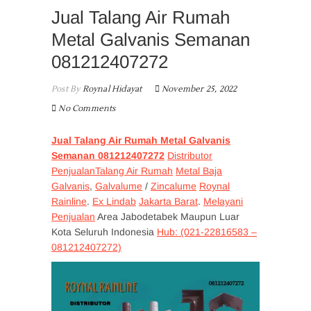
Jual Talang Air Rumah
Metal Galvanis Semanan
081212407272
Post By
Roynal Hidayat
November 25, 2022
No Comments
Jual Talang Air Rumah Metal Galvanis
Semanan 081212407272
Distributor
PenjualanTalang Air Rumah
Metal Baja
Galvanis
,
Galvalume
/
Zincalume
Roynal
Rainline
.
Ex Lindab
Jakarta Barat
.
Melayani
Penjualan
Area Jabodetabek Maupun Luar
Kota Seluruh Indonesia
Hub
: (021-22816583 –
081212407272)