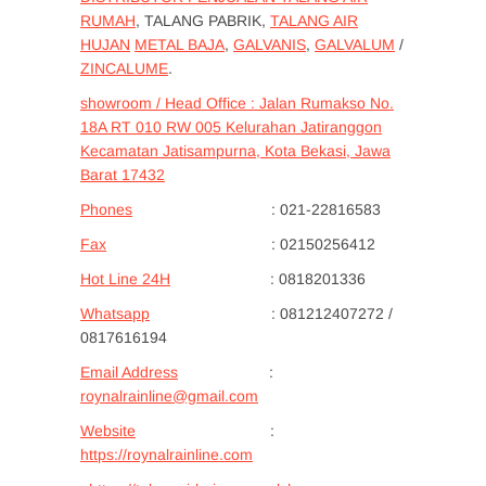
RUMAH
, TALANG PABRIK,
TALANG AIR
HUJAN
METAL BAJA
,
GALVANIS
,
GALVALUM
/
ZINCALUME
.
showroom / Head Office : Jalan Rumakso No.
18A RT 010 RW 005 Kelurahan Jatiranggon
Kecamatan Jatisampurna, Kota Bekasi, Jawa
Barat 17432
Phones
: 021-22816583
Fax
: 02150256412
Hot Line 24H
: 0818201336
Whatsapp
: 081212407272 /
0817616194
Email Address
:
roynalrainline@gmail.com
Website
:
https://roynalrainline.com