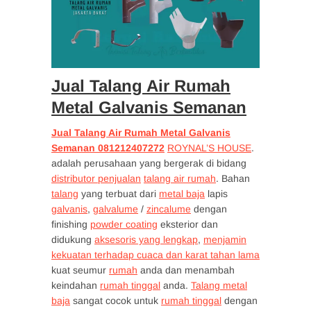
Jual Talang Air Rumah
Metal Galvanis Semanan
Jual Talang Air Rumah Metal Galvanis
Semanan 081212407272
ROYNAL’S HOUSE
.
adalah perusahaan yang bergerak di bidang
distributor penjualan
talang air rumah
. Bahan
talang
yang terbuat dari
metal baja
lapis
galvanis
,
galvalume
/
zincalume
dengan
finishing
powder coating
eksterior dan
didukung
aksesoris yang lengkap
,
menjamin
kekuatan terhadap cuaca dan karat tahan lama
kuat seumur
rumah
anda dan menambah
keindahan
rumah tinggal
anda.
Talang metal
baja
sangat cocok untuk
rumah tinggal
dengan