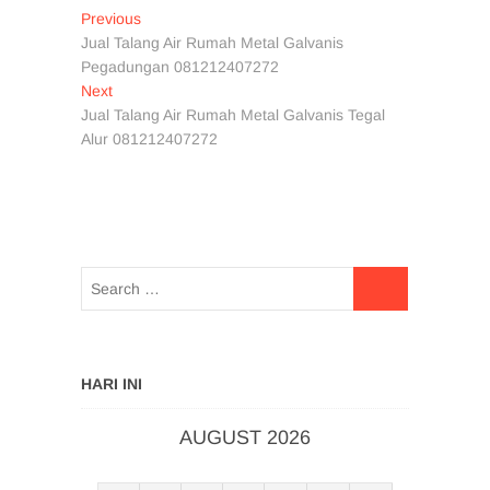
Post
Previous
Previous
post:
Jual Talang Air Rumah Metal Galvanis
navigation
Pegadungan 081212407272
Next
Next
post:
Jual Talang Air Rumah Metal Galvanis Tegal
Alur 081212407272
HARI INI
AUGUST 2026