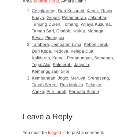
Area
Jakarta Barat
, Antara Lain :
Cengkareng
,
Duri Kosambi
,
Kapuk
,
Rawa
Buaya
,
Grogol
,
Petamburan
,
Jelambar
,
Tanjung Duren
,
Tomang
,
Wijaya Kusuma
,
Taman Sari
,
Glodok
,
Krukut
,
Mangga
Besar
,
Pinangsia
Tambora
,
Jembatan Lima
,
Kebon Jeruk
,
Duri Kepa
,
Kedoya
,
Kelapa Dua
,
Kalideres
,
Kamal
,
Pegadungan
,
Semanan
,
Tegal Alur
,
Palmerah
,
Jatipulo
,
Kemanggisan
,
Slipi
Kembangan
,
Joglo
,
Meruya
,
Srengseng
,
Tanah Sereal
,
Roa Malaka
,
Pekojan
,
Angke
,
Puri Indah
,
Permata Buana
Leave a Reply
You must be
logged in
to post a comment.