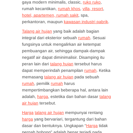
gaya modern minimalis, classic,
ruko ruko
,
rumah kecantikan,
rumah khos
,
villa, resort
,
hotel, apartemen, rumah sakit
, spa,
perkantoran, maupun
kawasan industri pabrik
.
Talang air hujan
yang baik adalah bagian
integral dari eksterior sebuah
rumah
. Sesuai
fungsinya untuk mengalirkan air ketempat
pembuangan air, sehingga dampak-dampak
negatif air dapat diminimalisir. Disamping itu
peran lain dari
talang hujan
tersebut harus
dapat memperindah penampilan
rumah
. Ketika
memasang
talang air hujan
pada sebuah
rumah
, pemilik
rumah
harus
mempertimbangkan beberapa hal, antara lain
adalah,
harga
, estetika dan bahan dasar
talang
air hujan
tersebut.
Harga
talang air hujan
mempunyai rentang
harga
yang bervariari, tergantung dari bahan
dasar dan bentuknya. Ungkapan “
Harga
tidak
pernah bohong” adalah benar terjadi pada