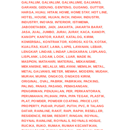
GALFALUM
,
GALVALUM
,
GALVALUME
,
GALVANIS
,
GARANSI
,
GEDUNG
,
GENTENG
,
GUDANG
,
GUTTER
,
HARGA
,
HIJAU
,
HITAM
,
HOME
,
HOME STAY
,
HOT LINE
,
HOTEL
,
HOUSE
,
HUJAN
,
INCH
,
INDAH
,
INDUSTRI
,
INDUSTRY
,
INOVASI
,
INTERIOR
,
ISTIMEWA
,
JABODETABEK
,
JADI
,
JAKARTA
,
JAKARTA BARAT
,
JASA
,
JUAL
,
JUMBO
,
JURAI
,
JURAY
,
KACA
,
KANOPI
,
KANOPY
,
KANTOR
,
KARAT
,
KATALOG
,
KIRIM
,
KOMERSIAL
,
KONTRAKTOR
,
KOROSI
,
KOTA
,
KOTAK
,
KUALITAS
,
KUAT
,
LAMA
,
LAPIS
,
LAYANAN
,
LEBAR
,
LENGKAP
,
LINDAB
,
LINDAP
,
LINGKARAN
,
LISPLANG
,
LISPLANK
,
LOGAM
,
LOOK
,
LUAR
,
MADE IN
,
MASPION
,
MATAHARI
,
MATERIAL
,
MEKANISME
,
MEKANISNE
,
MELALUI
,
MELAYANI
,
MEMILIH
,
METAL
,
METAL GALVANIS
,
METER
,
MEWAH
,
MODERN
,
MUDAH
,
MURAH
,
MURNI
,
ONGKOS
,
ONGKOS KIRIM
,
ORIGINAL
,
OVAL
,
PABRIK
,
PABRIKAN
,
PACKING
,
PALING
,
PANAS
,
PASANG
,
PEMASANGAN
,
PENGIRIMAN
,
PENJUALAN
,
PER
,
PERKANTORAN
,
PERUMAHAN
,
PILIHAN
,
PIPA
,
PIPA TEGAK
,
PLASTIK
,
PLAT
,
POWDER
,
POWDER COATING
,
PRICE LIST
,
PROPERTY
,
PUDAR
,
PUSAT
,
PUTIH
,
PVC
,
R TALANG
DATAR
,
RAINLINE
,
RAKIT
,
RAPI
,
RAPIH
,
RESELLER
,
RESIDENCE
,
RESMI
,
RESORT
,
RINGAN
,
ROYNAL
,
ROYNAL RAINLINE
,
ROYNALS
,
ROYNALS HOSUE
,
RUCIKA
,
RUKO
,
RUMAH
,
RUMAH KECANTIKAN
,