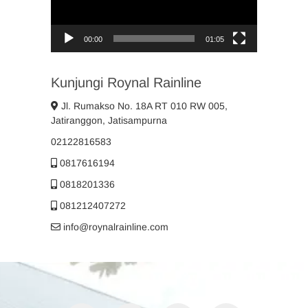
00:00
01:05
Kunjungi Roynal Rainline
Jl. Rumakso No. 18A RT 010 RW 005,
Jatiranggon, Jatisampurna
02122816583
0817616194
0818201336
081212407272
info@roynalrainline.com