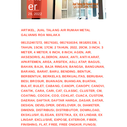
er
29, 2022
ARTIKEL
,
JUAL TALANG AIR RUMAH METAL
GALVANIS ROA MALAKA
081212407272
,
08176161
,
0817616194
,
0818201336
,
1
TAHUN
,
15CM
,
17CM
,
2 TAHUN
,
2022
,
20CM
,
3 INCH
,
3
METER
,
4 METER
,
6 INCH
,
8 INCH
,
AGEN
,
AIR
,
AKSESORIS
,
ALDERON
,
ANAK
,
ANTI
,
ANTI KARAT
,
APARTEMEN
,
AREA
,
ARSITEK
,
ASLI
,
ATAP
,
BAGUS
,
BAHAN
,
BAJA
,
BAJA RINGAN
,
BANGSA
,
BANGUNAN
,
BARANG
,
BARAT
,
BARU
,
BENDING
,
BENTUK
,
BERBENTUK
,
BERKELAS
,
BERKUALITAS
,
BERUBAH
,
BESI
,
BROSUR
,
BUANAGN
,
BUANGAN
,
BUATAN
,
BULAT
,
BULET
,
CABANG
,
CANOPI
,
CANOPY
,
CANOVI
,
CANTIK
,
CARA
,
CARI
,
CAT
,
CLASSIC
,
CLUSTER
,
CM
,
COATING
,
COCOK
,
COD
,
COKLAT
,
CUACA
,
CUSTOM
,
DAERAH
,
DAFTAR
,
DAFTAR HARGA
,
DASAR
,
DATAR
,
DESIGN
,
DEVELOPER
,
DEVELOVER
,
DI
,
DIAMETER
,
DIMENSI
,
DISTRIBUSI
,
DISTRIBUTOR
,
DOWNLOAD
,
EKSKLUSIF
,
ELEGAN
,
ESTETIKA
,
EX
,
EX LINDAB
,
EX
LINDAP
,
EXCLUSIVE
,
EXPOSE
,
EXTERIOR
,
FIBER
,
FINISHING
,
FLAT
,
FREE
,
FREE ONGKIR
,
FUNGSI
,