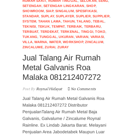
RUMAH SAKIT
,
RUMAH TINGGAL
,
SELOKAN
,
SENG
,
SETENGAH
,
SETENGAH LINGKARAN
,
SHOP
,
SHOWROOM
,
SIAP
,
SINGALUM
,
SPESIFIKASI
,
STANDAR
,
SUPLAY
,
SUPLAYER
,
SUPLIER
,
SUPPLIER
,
SYSTEM
,
TAHAN LAMA
,
TAHUN
,
TALANG
,
TEBAL
,
TEKNISI
,
TEKUK
,
TEMPAT
,
TERBAIK
,
TERBARU
,
TERBUAT
,
TERDEKAT
,
TERKENAL
,
TINGGI
,
TOKO
,
TUKANG
,
TUNGGAL
,
UKURAN
,
VARIAN
,
VARIASI
,
VILLA
,
WARNA
,
WATER
,
WORKSHOP
,
ZINCALUM
,
ZINCALUME
,
ZURAI
,
ZURAY
Jual Talang Air Rumah
Metal Galvanis Roa
Malaka 081212407272
Post By
Roynal Hidayat
No Comments
Jual Talang Air Rumah Metal Galvanis Roa
Malaka 081212407272 Distributor
PenjualanTalang Air Rumah Metal Baja
Galvanis, Galvalume / Zincalume Roynal
Rainline. Ex Lindab Jakarta Barat. Melayani
Penjualan Area Jabodetabek Maupun Luar