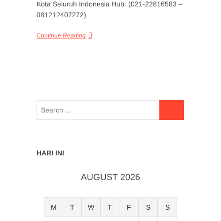
Kota Seluruh Indonesia Hub: (021-22816583 –
081212407272)
Continue Reading
HARI INI
AUGUST 2026
M
T
W
T
F
S
S