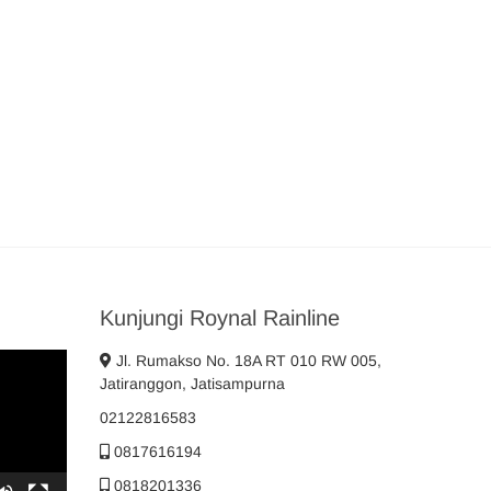
Kunjungi Roynal Rainline
Jl. Rumakso No. 18A RT 010 RW 005,
Jatiranggon, Jatisampurna
02122816583
0817616194
0818201336