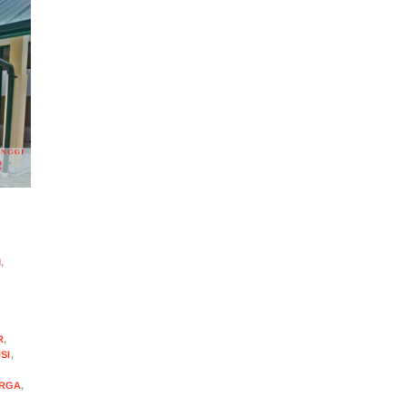
M
,
R
,
SI
,
RGA
,