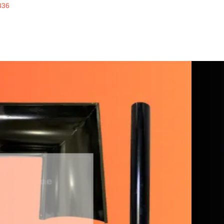
336
inline
ERKUALITAS