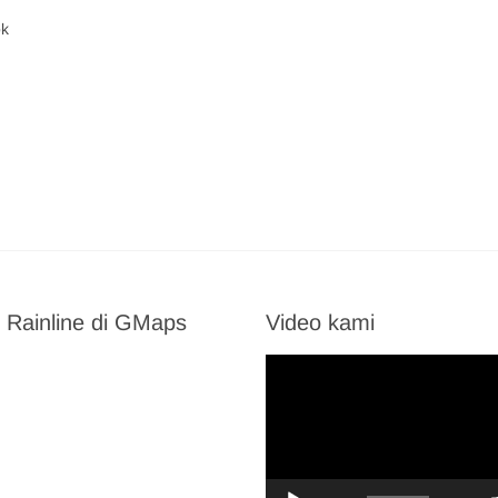
ok
 Rainline di GMaps
Video kami
Video
Player