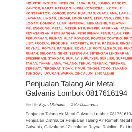
INDUSTRI
,
INOVASI
,
INTERIOR
,
JASA
,
JUAL
,
JUMBO
,
KANOPY
,
KANTOR
,
KARAT
,
KATALOG
,
KIRIM
,
KOMERSIAL
,
KOMPLIT
,
KONTRAKTOR
,
KOROSI
,
KOTA
,
KUALITAS
,
KUAT
,
LAMA
,
LAPIS
,
LAYANAN
,
LINDAB
,
LINDAP
,
LINGKARAN
,
LISPLANG
,
LISPLANK
,
LOGAM
,
LOMBOK
,
LUAR
,
MATERIAL
,
MEKANISNE
,
MELAYANI
,
MELENGKUNG
,
METAL
,
METER
,
NTB
,
PABRIK
,
PABRIKAN
,
PASA
PEMASANGAN
,
PEMBUANGAN
,
PENGIRIMAN
,
PENJUALAN
,
PER
,
PERUMAHAN
,
PILIHAN
,
PLAT
,
POWDER
,
POWDER COATING
,
PRI
LIST
,
PRODUK
,
PRODUKSI
,
PROPERTY
,
PUTIH
,
RAINLINE
,
RINGA
ROYNAL
,
ROYNAL RAINLINE
,
ROYNALS
,
ROYNALS HOUSE
,
RUK
RUMAH
,
SELOKAN
,
SENG
,
SETENGAH
,
SETENGAH LINGKARAN
,
SPESIFIKASI
,
STANDAR
,
SUPLAY
,
SUPLAYER
,
SUPLIER
,
SUPPLIE
TAHAN
,
TAHAN LAMA
,
TALANG
,
TEKUK
,
TERBAIK
,
TERBARU
,
TERBUAT
,
TERDEKAT
,
TIDAK
,
TIMUR
,
TINGGI
,
TOKO
,
TUKANG
,
TUNGGAL
,
UKURAN
,
WARNA
,
ZINCALUM
,
ZINCALUME
Penjualan Talang Air Metal
Galvanis Lombok 0817616194
Post By
Roynal Rainline
No Comments
Penjualan Talang Air Metal Galvanis Lombok 081761619
Penjualan Distributor Penjualan Talang Air Rumah Metal 
Galvanis, Galvalume / Zincalume Roynal Rainline. Ex Li