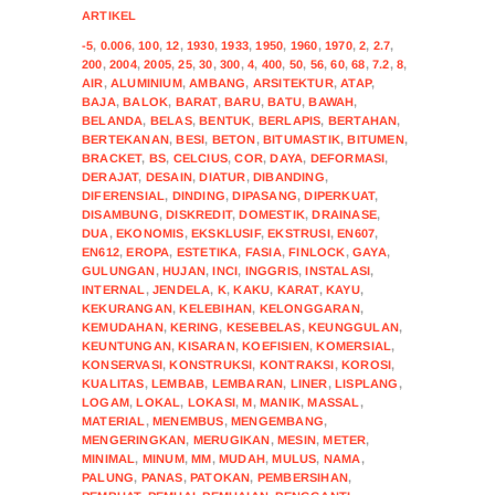
ARTIKEL
-5
,
0.006
,
100
,
12
,
1930
,
1933
,
1950
,
1960
,
1970
,
2
,
2.7
,
200
,
2004
,
2005
,
25
,
30
,
300
,
4
,
400
,
50
,
56
,
60
,
68
,
7.2
,
8
,
AIR
,
ALUMINIUM
,
AMBANG
,
ARSITEKTUR
,
ATAP
,
BAJA
,
BALOK
,
BARAT
,
BARU
,
BATU
,
BAWAH
,
BELANDA
,
BELAS
,
BENTUK
,
BERLAPIS
,
BERTAHAN
,
BERTEKANAN
,
BESI
,
BETON
,
BITUMASTIK
,
BITUMEN
,
BRACKET
,
BS
,
CELCIUS
,
COR
,
DAYA
,
DEFORMASI
,
DERAJAT
,
DESAIN
,
DIATUR
,
DIBANDING
,
DIFERENSIAL
,
DINDING
,
DIPASANG
,
DIPERKUAT
,
DISAMBUNG
,
DISKREDIT
,
DOMESTIK
,
DRAINASE
,
DUA
,
EKONOMIS
,
EKSKLUSIF
,
EKSTRUSI
,
EN607
,
EN612
,
EROPA
,
ESTETIKA
,
FASIA
,
FINLOCK
,
GAYA
,
GULUNGAN
,
HUJAN
,
INCI
,
INGGRIS
,
INSTALASI
,
INTERNAL
,
JENDELA
,
K
,
KAKU
,
KARAT
,
KAYU
,
KEKURANGAN
,
KELEBIHAN
,
KELONGGARAN
,
KEMUDAHAN
,
KERING
,
KESEBELAS
,
KEUNGGULAN
,
KEUNTUNGAN
,
KISARAN
,
KOEFISIEN
,
KOMERSIAL
,
KONSERVASI
,
KONSTRUKSI
,
KONTRAKSI
,
KOROSI
,
KUALITAS
,
LEMBAB
,
LEMBARAN
,
LINER
,
LISPLANG
,
LOGAM
,
LOKAL
,
LOKASI
,
M
,
MANIK
,
MASSAL
,
MATERIAL
,
MENEMBUS
,
MENGEMBANG
,
MENGERINGKAN
,
MERUGIKAN
,
MESIN
,
METER
,
MINIMAL
,
MINUM
,
MM
,
MUDAH
,
MULUS
,
NAMA
,
PALUNG
,
PANAS
,
PATOKAN
,
PEMBERSIHAN
,