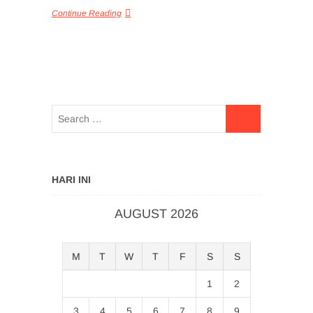
Continue Reading
HARI INI
AUGUST 2026
M
T
W
T
F
S
S
1
2
3
4
5
6
7
8
9