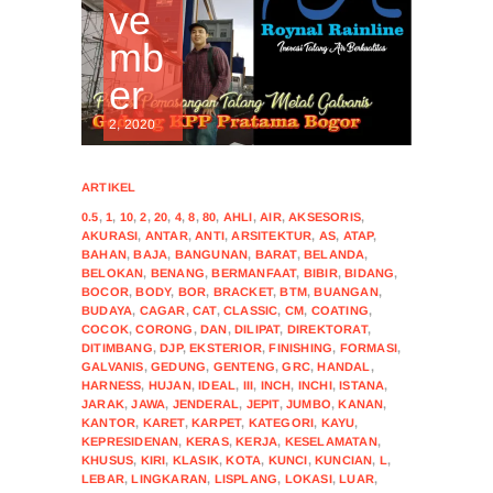
ve
mb
er
2, 2020
ARTIKEL
0.5
,
1
,
10
,
2
,
20
,
4
,
8
,
80
,
AHLI
,
AIR
,
AKSESORIS
,
AKURASI
,
ANTAR
,
ANTI
,
ARSITEKTUR
,
AS
,
ATAP
,
BAHAN
,
BAJA
,
BANGUNAN
,
BARAT
,
BELANDA
,
BELOKAN
,
BENANG
,
BERMANFAAT
,
BIBIR
,
BIDANG
,
BOCOR
,
BODY
,
BOR
,
BRACKET
,
BTM
,
BUANGAN
,
BUDAYA
,
CAGAR
,
CAT
,
CLASSIC
,
CM
,
COATING
,
COCOK
,
CORONG
,
DAN
,
DILIPAT
,
DIREKTORAT
,
DITIMBANG
,
DJP
,
EKSTERIOR
,
FINISHING
,
FORMASI
,
GALVANIS
,
GEDUNG
,
GENTENG
,
GRC
,
HANDAL
,
HARNESS
,
HUJAN
,
IDEAL
,
III
,
INCH
,
INCHI
,
ISTANA
,
JARAK
,
JAWA
,
JENDERAL
,
JEPIT
,
JUMBO
,
KANAN
,
KANTOR
,
KARET
,
KARPET
,
KATEGORI
,
KAYU
,
KEPRESIDENAN
,
KERAS
,
KERJA
,
KESELAMATAN
,
KHUSUS
,
KIRI
,
KLASIK
,
KOTA
,
KUNCI
,
KUNCIAN
,
L
,
LEBAR
,
LINGKARAN
,
LISPLANG
,
LOKASI
,
LUAR
,