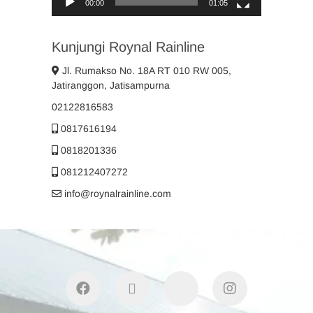
00:00
01:05
Kunjungi Roynal Rainline
Jl. Rumakso No. 18A RT 010 RW 005,
Jatiranggon, Jatisampurna
02122816583
0817616194
0818201336
081212407272
info@roynalrainline.com
facebook
twitter
youtube
instagram