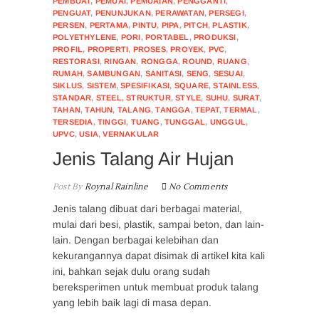
PEMBUAT
,
PEMUAI
,
PEMUAIAN
,
PENGGANTI
,
PENGUAT
,
PENUNJUKAN
,
PERAWATAN
,
PERSEGI
,
PERSEN
,
PERTAMA
,
PINTU
,
PIPA
,
PITCH
,
PLASTIK
,
POLYETHYLENE
,
PORI
,
PORTABEL
,
PRODUKSI
,
PROFIL
,
PROPERTI
,
PROSES
,
PROYEK
,
PVC
,
RESTORASI
,
RINGAN
,
RONGGA
,
ROUND
,
RUANG
,
RUMAH
,
SAMBUNGAN
,
SANITASI
,
SENG
,
SESUAI
,
SIKLUS
,
SISTEM
,
SPESIFIKASI
,
SQUARE
,
STAINLESS
,
STANDAR
,
STEEL
,
STRUKTUR
,
STYLE
,
SUHU
,
SURAT
,
TAHAN
,
TAHUN
,
TALANG
,
TANGGA
,
TEPAT
,
TERMAL
,
TERSEDIA
,
TINGGI
,
TUANG
,
TUNGGAL
,
UNGGUL
,
UPVC
,
USIA
,
VERNAKULAR
Jenis Talang Air Hujan
Post By
Roynal Rainline
No Comments
Jenis talang dibuat dari berbagai material,
mulai dari besi, plastik, sampai beton, dan lain-
lain. Dengan berbagai kelebihan dan
kekurangannya dapat disimak di artikel kita kali
ini, bahkan sejak dulu orang sudah
bereksperimen untuk membuat produk talang
yang lebih baik lagi di masa depan.