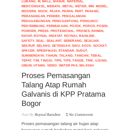
LUBANG
,
M
,
MALL
,
MASUK
,
MATERIAL
,
MENCONGKEL
,
MERATA
,
METAL
,
METER
,
MM
,
MODEL
,
MODERN
,
NOCK
,
PAJAK
,
PAPAN
,
PART
,
PASANG
,
PEMASANGAN
,
PENDEK
,
PENGALAMAN
,
PENGGABUNGAN
,
PENGGANTUNG
,
PENGUNCI
,
PENYEMBUNG
,
PERMUKAAN
,
POJOK
,
POROS
,
POSISI
,
POWDER
,
PRESS
,
PROFESIONAL
,
PROSES
,
RAWAN
,
RAYAP
,
ROYNAL HIDAYAT
,
ROYNAL RAINLINE
,
SAFETY
,
SEAL
,
SEALANT
,
SEBERANG
,
SEJAJAR
,
SEKRUP
,
SELANG
,
SETENGAH
,
SIKU
,
SOCK
,
SOCKET
,
SPACER
,
SPESIFIKASI
,
STANDAR
,
SUDUT
,
SUMBERDAYA
,
TAHUN
,
TALANG
,
TANGAN
,
TEBAL
,
TEPAT
,
TIM
,
TINGGI
,
TIPE
,
TIPS
,
TRADE
,
TRIK
,
UJUNG
,
UMUM
,
UTAMA
,
VIDEO
,
WATER PAS
,
WILAYAH
Proses Pemasangan
Talang Atap Rumah
Galvanis di KPP Pratama
Bogor
Post By
Roynal Rainline
No Comments
Proses pemasangan talang air hujan atap
bangunan rumah berbahan metal baja galvanis