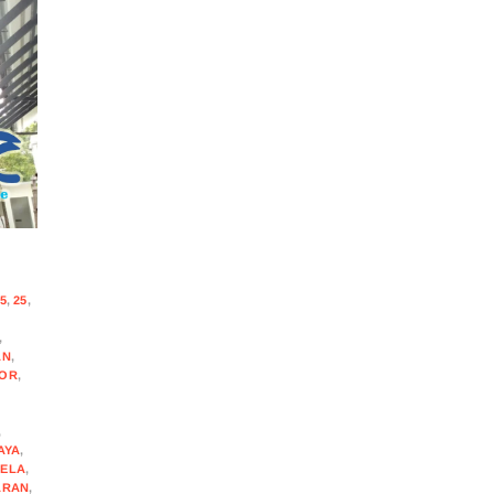
5
,
25
,
,
AN
,
OR
,
,
AYA
,
DELA
,
ARAN
,