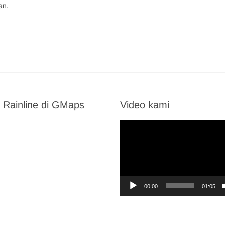
an.
 Rainline di GMaps
Video kami
Video
Player
00:00
01:05