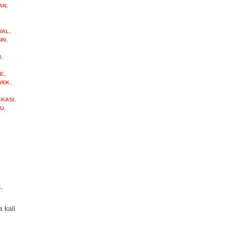
AN
,
IAL
,
IN
,
N
,
NE
,
YEK
,
IKASI
,
HU
,
,
 kali