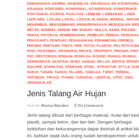
KEMUDAHAN
,
KERING
,
KESEBELAS
,
KEUNGGULAN
,
KEUNTUNG
KISARAN
,
KOEFISIEN
,
KOMERSIAL
,
KONSERVASI
,
KONSTRUKSI
,
KONTRAKSI
,
KOROSI
,
KUALITAS
,
LEMBAB
,
LEMBARAN
,
LINER
,
LISPLANG
,
LOGAM
,
LOKAL
,
LOKASI
,
M
,
MANIK
,
MASSAL
,
MATER
MENEMBUS
,
MENGEMBANG
,
MENGERINGKAN
,
MERUGIKAN
,
MES
METER
,
MINIMAL
,
MINUM
,
MM
,
MUDAH
,
MULUS
,
NAMA
,
PALUNG
,
PANAS
,
PATOKAN
,
PEMBERSIHAN
,
PEMBUAT
,
PEMUAI
,
PEMUAIA
PENGGANTI
,
PENGUAT
,
PENUNJUKAN
,
PERAWATAN
,
PERSEGI
,
PERSEN
,
PERTAMA
,
PINTU
,
PIPA
,
PITCH
,
PLASTIK
,
POLYETHYLE
PORI
,
PORTABEL
,
PRODUKSI
,
PROFIL
,
PROPERTI
,
PROSES
,
PRO
PVC
,
RESTORASI
,
RINGAN
,
RONGGA
,
ROUND
,
RUANG
,
RUMAH
,
SAMBUNGAN
,
SANITASI
,
SENG
,
SESUAI
,
SIKLUS
,
SISTEM
,
SPESIF
SQUARE
,
STAINLESS
,
STANDAR
,
STEEL
,
STRUKTUR
,
STYLE
,
SU
SURAT
,
TAHAN
,
TAHUN
,
TALANG
,
TANGGA
,
TEPAT
,
TERMAL
,
TERSEDIA
,
TINGGI
,
TUANG
,
TUNGGAL
,
UNGGUL
,
UPVC
,
USIA
,
VERNAKULAR
Jenis Talang Air Hujan
Post By
Roynal Rainline
No Comments
Jenis talang dibuat dari berbagai material, mulai dari besi
plastik, sampai beton, dan lain-lain. Dengan berbagai
kelebihan dan kekurangannya dapat disimak di artikel kita
ini, bahkan sejak dulu orang sudah bereksperimen untuk