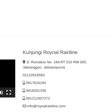
Kunjungi Roynal Rainline
Jl. Rumakso No. 18A RT 010 RW 005,
Jatiranggon, Jatisampurna
02122816583
0817616194
0818201336
081212407272
info@roynalrainline.com