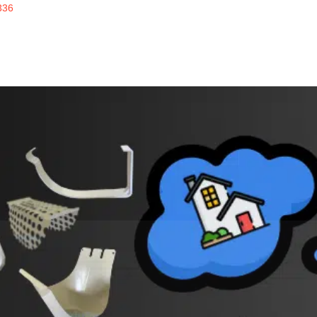
336
inline
ERKUALITAS
alrainline, artikel menarik untuk disimak, seputar 
des
talang putih Royna