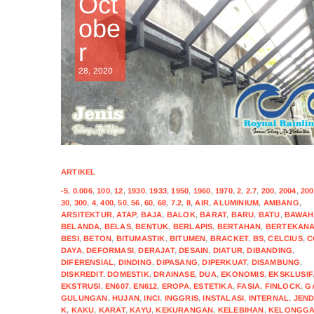
Oct
obe
r
28, 2020
ARTIKEL
-5
,
0.006
,
100
,
12
,
1930
,
1933
,
1950
,
1960
,
1970
,
2
,
2.7
,
200
,
2004
,
200
30
,
300
,
4
,
400
,
50
,
56
,
60
,
68
,
7.2
,
8
,
AIR
,
ALUMINIUM
,
AMBANG
,
ARSITEKTUR
,
ATAP
,
BAJA
,
BALOK
,
BARAT
,
BARU
,
BATU
,
BAWAH
BELANDA
,
BELAS
,
BENTUK
,
BERLAPIS
,
BERTAHAN
,
BERTEKAN
BESI
,
BETON
,
BITUMASTIK
,
BITUMEN
,
BRACKET
,
BS
,
CELCIUS
,
C
DAYA
,
DEFORMASI
,
DERAJAT
,
DESAIN
,
DIATUR
,
DIBANDING
,
DIFERENSIAL
,
DINDING
,
DIPASANG
,
DIPERKUAT
,
DISAMBUNG
,
DISKREDIT
,
DOMESTIK
,
DRAINASE
,
DUA
,
EKONOMIS
,
EKSKLUSIF
EKSTRUSI
,
EN607
,
EN612
,
EROPA
,
ESTETIKA
,
FASIA
,
FINLOCK
,
G
GULUNGAN
,
HUJAN
,
INCI
,
INGGRIS
,
INSTALASI
,
INTERNAL
,
JEN
K
,
KAKU
,
KARAT
,
KAYU
,
KEKURANGAN
,
KELEBIHAN
,
KELONGG