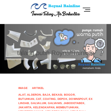
Skip
to
M
content
e
n
RoynalRainline
INOVASI TALANG AIR BERKUALITAS
u
B
talang putih roynalrainline, artikel menarik untuk disimak,
u
seputar talang yang sesuai dengan desain exterior rumah
t
anda.
t
talang putih RoynalRainline
o
n
CONTINUE READING
HOTLINE
IMAGE
ARTIKEL
ALAT
,
ALDERON
,
BAJA
,
BEKASI
,
BOGOR
,
BUTUHKAN
,
CAT
,
COATING
,
DEPOK
,
DOWNSPOUT
,
EX
LINDAB
,
GALVALUM
,
GALVANIS
,
JABODETABEK
,
JAKARTA
,
KELENGKAPAN
,
MEMBUTUHKAN
,