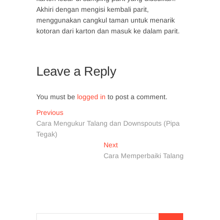
Akhiri dengan mengisi kembali parit,
menggunakan cangkul taman untuk menarik
kotoran dari karton dan masuk ke dalam parit.
Leave a Reply
You must be
logged in
to post a comment.
Post
Previous
Previous
post:
Cara Mengukur Talang dan Downspouts (Pipa
navigation
Tegak)
Next
Next
post:
Cara Memperbaiki Talang