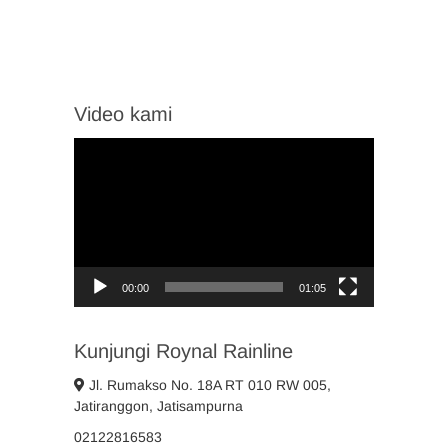
Video kami
Video
Player
00:00
01:05
Kunjungi Roynal Rainline
Jl. Rumakso No. 18A RT 010 RW 005,
Jatiranggon, Jatisampurna
02122816583