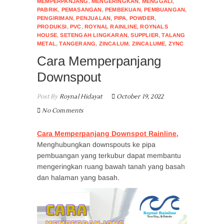
MEMPERPANJANG
,
MENGERINGKAN
,
MENGGALI
,
PABRIK
,
PEMASANGAN
,
PEMBEKUAN
,
PEMBUANGAN
,
PENGIRIMAN
,
PENJUALAN
,
PIPA
,
POWDER
,
PRODUKSI
,
PVC
,
ROYNAL RAINLINE
,
ROYNALS
HOUSE
,
SETENGAH LINGKARAN
,
SUPPLIER
,
TALANG
METAL
,
TANGERANG
,
ZINCALUM
,
ZINCALUME
,
ZYNC
Cara Memperpanjang
Downspout
Post By
Roynal Hidayat
October 19, 2022
No Comments
Cara Memperpanjang Downspot Rainline,
Menghubungkan downspouts ke pipa
pembuangan yang terkubur dapat membantu
mengeringkan ruang bawah tanah yang basah
dan halaman yang basah.