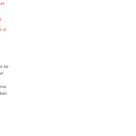
AT
,
N
,
,
H
,
U
,
ir ke
ri
ena
kan