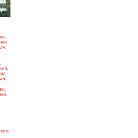
AIR
,
HAN
,
ATA
,
I
,
IKAN
,
IMA
,
AN
,
NAL
,
UAN
,
R
,
EKSI
,
,