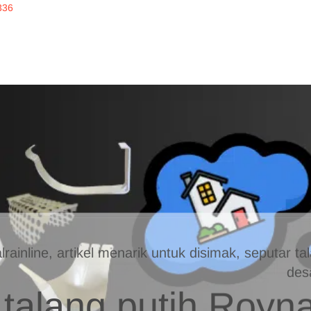
336
inline
ERKUALITAS
alrainline, artikel menarik untuk disimak, seputar 
des
talang putih Royna