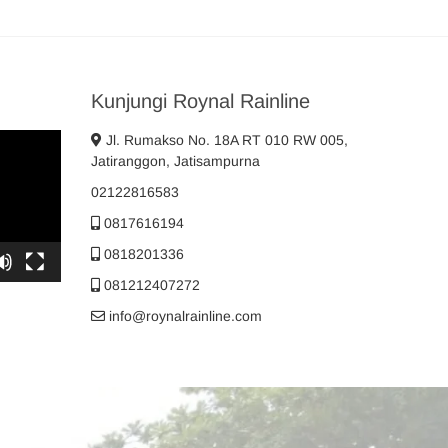
Kunjungi Roynal Rainline
Jl. Rumakso No. 18A RT 010 RW 005,
Jatiranggon, Jatisampurna
02122816583
0817616194
0818201336
081212407272
info@roynalrainline.com