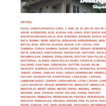
ARTIKEL
0.0141
,
0.0208 KAPASITAS
,
0.0221
,
1
,
1800
,
25
,
35
,
360
,
50
,
500
,
60
,
AKHIR
,
AKSESORIS
,
ALIR
,
ALIRAN
,
APA
,
ARAH
,
ATAP
,
BADAI
,
BA
BAHAN BANGUNAN
,
BAJA
,
BAK
,
BANDING
,
BANGUN
,
BASAH
,
B
BATU
,
BAWAH
,
BEND
,
BENTUK
,
BERAKHIR
,
BERKEMBANG
,
BESI
,
BETON
,
BIAK
,
BRITISH
,
BUATAN
,
BUSUK
,
CAT
,
CEGAH
,
COR
,
CUMBRIA
,
CURAH
,
DAMPAK
,
DASAR
,
DATAR
,
DESAIN
,
DESKRIPS
DETIK
,
DIBUANG
,
DIBUTUHKAN
,
DIHASILKAN
,
DIHITUNG
,
DIKAL
DIKUMPULKAN
,
DINDING
,
DISALURKAN
,
DITUTUP
,
DUA PULUH L
EKSTERNAL
,
ELEMEN
,
ENAM PULUH
,
ESSEX
,
FONDASI
,
GABUNG
GALVANIS
,
GANTUNG
,
GENANGAN
,
GUTTER
,
HUJAN
,
IKLIM
,
INDIKATIF
,
INSPEKSI
,
INSTITUTE
,
INTEGRAL
,
INTENSITAS
,
INTER
JAMUR
,
JARING
,
JUMLAH
,
KAYU
,
KEDAP
,
KEMIRINGAN
,
KEPERL
KISI-KISI
,
KONDUKTOR
,
KONSTRUKSI
,
LANGSUNG
,
LAPISAN
,
LEMBAHM SUDUT
,
LEMBAP
,
LINGKUNGAN
,
LITER
,
LOGAM
,
LUA
LUAS
,
MAHKOTA
,
MASUK
,
MEMBENTUK
,
MENCATAT
,
MENGALIR
,
MENGKILAT
,
MENIT
,
MESIN
,
METER
,
MIKRO
,
MINIMAL
,
MIRING
,
MODERN
,
NAIK
,
NYAMUK
,
PADAT
,
PALUNG
,
PANEN
,
PARAPET
,
PASANGAN
,
PEMBATAS
,
PEMBUANGAN
,
PENTING
,
PENURUNAN
,
PENUTUP
,
PERMUKAAN
,
PERSEGI
,
PERSEN
,
PIPA
,
PLASTIK
,
PROY
PUING
,
PUNCAK
,
PVC
,
RAIN
,
RANCANG
,
RATA-RATA
,
REFERENSI