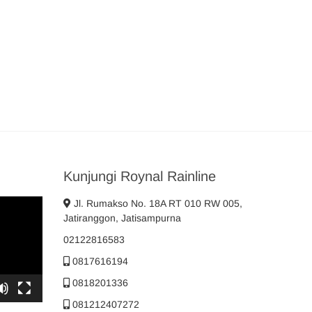
Kunjungi Roynal Rainline
Jl. Rumakso No. 18A RT 010 RW 005,
Jatiranggon, Jatisampurna
02122816583
0817616194
0818201336
081212407272