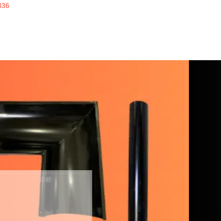
336
inline
ERKUALITAS