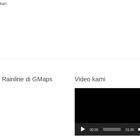
kan
 Rainline di GMaps
Video kami
Video
Player
00:00
01:05