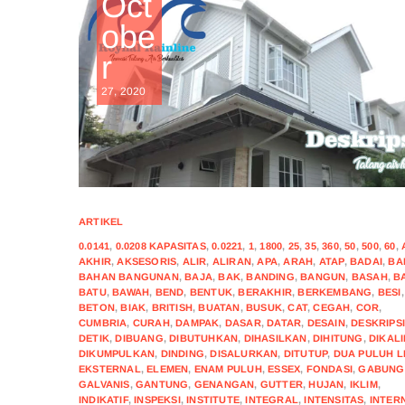
Oct
obe
r
27, 2020
ARTIKEL
0.0141
,
0.0208 KAPASITAS
,
0.0221
,
1
,
1800
,
25
,
35
,
360
,
50
,
500
,
60
,
AKHIR
,
AKSESORIS
,
ALIR
,
ALIRAN
,
APA
,
ARAH
,
ATAP
,
BADAI
,
BA
BAHAN BANGUNAN
,
BAJA
,
BAK
,
BANDING
,
BANGUN
,
BASAH
,
B
BATU
,
BAWAH
,
BEND
,
BENTUK
,
BERAKHIR
,
BERKEMBANG
,
BESI
,
BETON
,
BIAK
,
BRITISH
,
BUATAN
,
BUSUK
,
CAT
,
CEGAH
,
COR
,
CUMBRIA
,
CURAH
,
DAMPAK
,
DASAR
,
DATAR
,
DESAIN
,
DESKRIPS
DETIK
,
DIBUANG
,
DIBUTUHKAN
,
DIHASILKAN
,
DIHITUNG
,
DIKAL
DIKUMPULKAN
,
DINDING
,
DISALURKAN
,
DITUTUP
,
DUA PULUH L
EKSTERNAL
,
ELEMEN
,
ENAM PULUH
,
ESSEX
,
FONDASI
,
GABUNG
GALVANIS
,
GANTUNG
,
GENANGAN
,
GUTTER
,
HUJAN
,
IKLIM
,
INDIKATIF
,
INSPEKSI
,
INSTITUTE
,
INTEGRAL
,
INTENSITAS
,
INTER