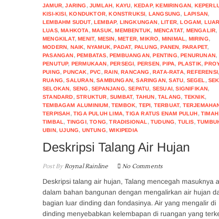
JAMUR
,
JARING
,
JUMLAH
,
KAYU
,
KEDAP
,
KEMIRINGAN
,
KEPERL
KISI-KISI
,
KONDUKTOR
,
KONSTRUKSI
,
LANGSUNG
,
LAPISAN
,
LEMBAHM SUDUT
,
LEMBAP
,
LINGKUNGAN
,
LITER
,
LOGAM
,
LUA
LUAS
,
MAHKOTA
,
MASUK
,
MEMBENTUK
,
MENCATAT
,
MENGALIR
,
MENGKILAT
,
MENIT
,
MESIN
,
METER
,
MIKRO
,
MINIMAL
,
MIRING
,
MODERN
,
NAIK
,
NYAMUK
,
PADAT
,
PALUNG
,
PANEN
,
PARAPET
,
PASANGAN
,
PEMBATAS
,
PEMBUANGAN
,
PENTING
,
PENURUNAN
,
PENUTUP
,
PERMUKAAN
,
PERSEGI
,
PERSEN
,
PIPA
,
PLASTIK
,
PROY
PUING
,
PUNCAK
,
PVC
,
RAIN
,
RANCANG
,
RATA-RATA
,
REFERENSI
RUANG
,
SALURAN
,
SAMBUNGAN
,
SARINGAN
,
SATU
,
SEGEL
,
SEK
SELOKAN
,
SENG
,
SEPANJANG
,
SEPATU
,
SESUAI
,
SIGNIFIKAN
,
STANDARD
,
STRUKTUR
,
SUMBAT
,
TAHUN
,
TALANG
,
TEKNIK
,
TEMBAGAM ALUMINIUM
,
TEMBOK
,
TEPI
,
TERBUAT
,
TERJEMAHA
TERPISAH
,
TIGA PULUH LIMA
,
TIGA RATUS ENAM PULUH
,
TIMAH
TIMBAL
,
TINGGI
,
TONG
,
TRADISIONAL
,
TUDUNG
,
TULIS
,
TUMBU
UBIN
,
UJUNG
,
UNTUNG
,
WIKIPEDIA
Deskripsi Talang Air Hujan
Post By
Roynal Rainline
No Comments
Deskripsi talang air hujan, Talang mencegah masuknya a
dalam bahan bangunan dengan mengalirkan air hujan da
bagian luar dinding dan fondasinya. Air yang mengalir di
dinding menyebabkan kelembapan di ruangan yang terk