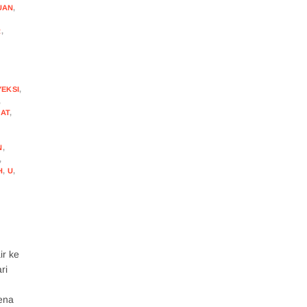
UAN
,
R
,
EKSI
,
,
AT
,
N
,
,
H
,
U
,
ir ke
ri
ena