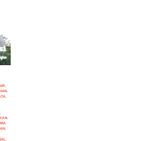
AIR
,
HAN
,
ATA
,
I
,
IKAN
,
IMA
,
AN
,
NAL
,