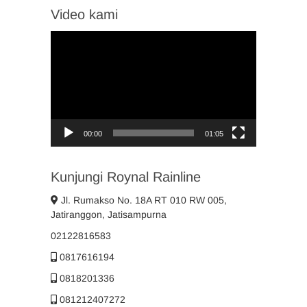
Video kami
Video
Player
00:00
01:05
Kunjungi Roynal Rainline
Jl. Rumakso No. 18A RT 010 RW 005,
Jatiranggon, Jatisampurna
02122816583
0817616194
0818201336
081212407272