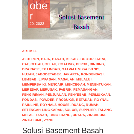
obe
r
20, 2022
ARTIKEL
ALDERON
,
BAJA
,
BASAH
,
BEKASI
,
BOGOR
,
CARA
,
CAT
,
CEGAH
,
CELAH
,
COATING
,
DEPOK
,
DINDING
,
DRAINASE
,
EX LINDAB
,
GALVALUM
,
GALVANIS
,
HUJAN
,
JABODETABEK
,
JAKARTA
,
KONDENSASI
,
LEMBAB
,
LIMPASAN
,
MASALAH
,
MELALUI
,
MEMPERBAIKI
,
MENCAIR
,
MENCEGAH
,
MENENTUKAN
,
MERESAP
,
MERUSAK
,
PABRIK
,
PEMASANGAN
,
PENGIRIMAN
,
PENJUALAN
,
PENYEBAB
,
PERMUKAAN
,
PONDASI
,
POWDER
,
PRODUKSI
,
RETAKAN
,
ROYNAL
RAINLINE
,
ROYNALS HOUSE
,
RUANG
,
RUMAH
,
SETENGAH-LINGKARAN
,
SOLUSI
,
SUPPLIER
,
TALANG
METAL
,
TANAH
,
TANGERANG
,
UDARA
,
ZINCALUM
,
ZINCALUME
,
ZYNC
Solusi Basement Basah