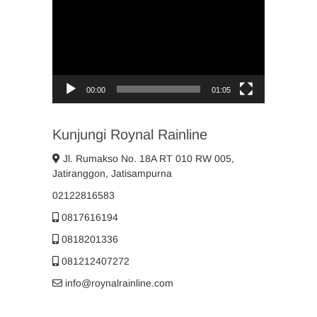
Player
00:00
01:05
Kunjungi Roynal Rainline
Jl. Rumakso No. 18A RT 010 RW 005,
Jatiranggon, Jatisampurna
02122816583
0817616194
0818201336
081212407272
info@roynalrainline.com