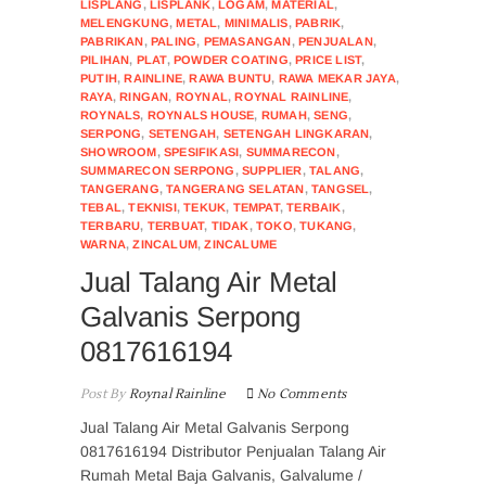
LISPLANG
,
LISPLANK
,
LOGAM
,
MATERIAL
,
MELENGKUNG
,
METAL
,
MINIMALIS
,
PABRIK
,
PABRIKAN
,
PALING
,
PEMASANGAN
,
PENJUALAN
,
PILIHAN
,
PLAT
,
POWDER COATING
,
PRICE LIST
,
PUTIH
,
RAINLINE
,
RAWA BUNTU
,
RAWA MEKAR JAYA
,
RAYA
,
RINGAN
,
ROYNAL
,
ROYNAL RAINLINE
,
ROYNALS
,
ROYNALS HOUSE
,
RUMAH
,
SENG
,
SERPONG
,
SETENGAH
,
SETENGAH LINGKARAN
,
SHOWROOM
,
SPESIFIKASI
,
SUMMARECON
,
SUMMARECON SERPONG
,
SUPPLIER
,
TALANG
,
TANGERANG
,
TANGERANG SELATAN
,
TANGSEL
,
TEBAL
,
TEKNISI
,
TEKUK
,
TEMPAT
,
TERBAIK
,
TERBARU
,
TERBUAT
,
TIDAK
,
TOKO
,
TUKANG
,
WARNA
,
ZINCALUM
,
ZINCALUME
Jual Talang Air Metal
Galvanis Serpong
0817616194
Post By
Roynal Rainline
No Comments
Jual Talang Air Metal Galvanis Serpong
0817616194 Distributor Penjualan Talang Air
Rumah Metal Baja Galvanis, Galvalume /