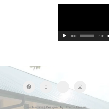
Video
Player
00:00
01:05
facebook
twitter
youtube
instagram
RoynalRainline
| Designed by:
Theme Freesia