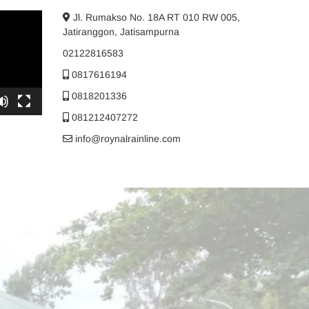
Jl. Rumakso No. 18A RT 010 RW 005,
Jatiranggon, Jatisampurna
02122816583
0817616194
0818201336
081212407272
info@roynalrainline.com