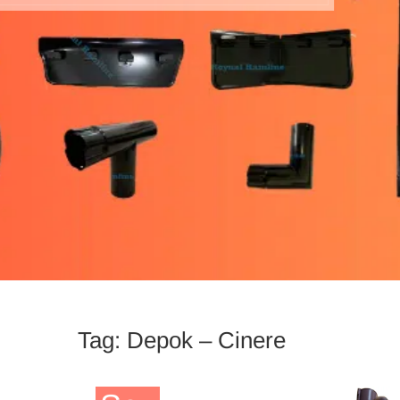
talang putih royn
Tag:
Depok – Cinere