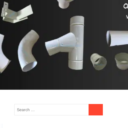
talang yang sesuai dengan
ain exterior rumah anda.
UE READING
HOTLINE