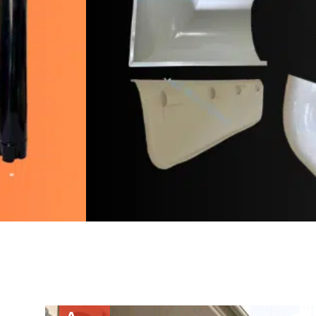
alrainline, artikel menarik untuk disimak, seputar 
des
CONTIN