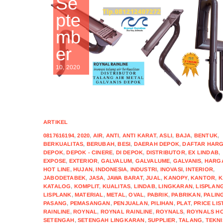
Se
pte
mb
er
10, 2020
ARTIKEL
0817616194
,
2020
,
AIR
,
ANTI
,
ANTI KARAT
,
ASLI
,
BAJA
,
BENTUK
,
BERKUALITAS
,
BERUBAH
,
BESI
,
DAERAH DEPOK
,
DAFTAR HAR
DEPOK
,
DEPOK - CINERE
,
DI DEPOK
,
DISTRIBUTOR
,
EX LINDAB
,
EXPOSE
,
EXTERIOR
,
GALVALUM
,
GALVALUME
,
GALVANIS
,
HARG
HOT LINE
,
HUJAN
,
INDONESIA
,
INDUSTRI
,
INOVASI
,
INTERIOR
,
JABODETABEK
,
JASA
,
JAWA BARAT
,
JUAL
,
KANOPY
,
KANTOR
,
K
KATALOG
,
KOMPLIT
,
KUALITAS
,
LINDAB
,
LINGKARAN
,
LISPLAN
LISPLANK
,
MATERIAL
,
METAL
,
OVAL
,
PABRIK
,
PABRIKAN
,
PALIN
PASANG
,
PEMASANGAN
,
PENJUALAN
,
PILIHAN
,
PLAT
,
PRICE LIS
RAINLINE
,
ROYNAL
,
ROYNAL RAINLINE
,
ROYNALS
,
ROYNALS H
SETENGAH
,
SETENGAH LINGKARAN
,
SUPPLIER
,
TALANG
,
TEKNI