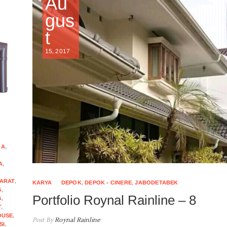
Au
gus
t
15, 2017
GA
,
A
,
ARAT
,
KARYA
DEPOK
,
DEPOK - CINERE
,
JABODETABEK
G
,
Portfolio Roynal Rainline – 8
G
,
T
,
OUSE
,
Post By
Roynal Rainline
SI
,