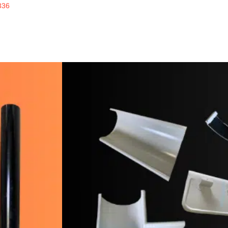
336
inline
ERKUALITAS