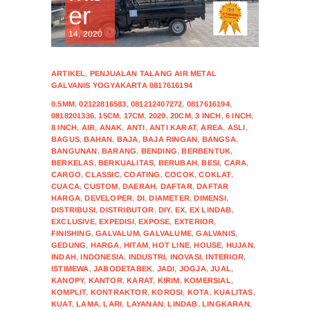
er
14, 2020
ARTIKEL
,
PENJUALAN TALANG AIR METAL
GALVANIS YOGYAKARTA 0817616194
0.5MM
,
02122816583
,
081212407272
,
0817616194
,
0818201336
,
15CM
,
17CM
,
2020
,
20CM
,
3 INCH
,
6 INCH
,
8 INCH
,
AIR
,
ANAK
,
ANTI
,
ANTI KARAT
,
AREA
,
ASLI
,
BAGUS
,
BAHAN
,
BAJA
,
BAJA RINGAN
,
BANGSA
,
BANGUNAN
,
BARANG
,
BENDING
,
BERBENTUK
,
BERKELAS
,
BERKUALITAS
,
BERUBAH
,
BESI
,
CARA
,
CARGO
,
CLASSIC
,
COATING
,
COCOK
,
COKLAT
,
CUACA
,
CUSTOM
,
DAERAH
,
DAFTAR
,
DAFTAR
HARGA
,
DEVELOPER
,
DI
,
DIAMETER
,
DIMENSI
,
DISTRIBUSI
,
DISTRIBUTOR
,
DIY
,
EX
,
EX LINDAB
,
EXCLUSIVE
,
EXPEDISI
,
EXPOSE
,
EXTERIOR
,
FINISHING
,
GALVALUM
,
GALVALUME
,
GALVANIS
,
GEDUNG
,
HARGA
,
HITAM
,
HOT LINE
,
HOUSE
,
HUJAN
,
INDAH
,
INDONESIA
,
INDUSTRI
,
INOVASI
,
INTERIOR
,
ISTIMEWA
,
JABODETABEK
,
JADI
,
JOGJA
,
JUAL
,
KANOPY
,
KANTOR
,
KARAT
,
KIRIM
,
KOMERSIAL
,
KOMPLIT
,
KONTRAKTOR
,
KOROSI
,
KOTA
,
KUALITAS
,
KUAT
,
LAMA
,
LARI
,
LAYANAN
,
LINDAB
,
LINGKARAN
,