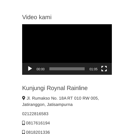
Video kami
Video
Player
00:00
01:05
Kunjungi Roynal Rainline
Jl. Rumakso No. 18A RT 010 RW 005,
Jatiranggon, Jatisampurna
02122816583
0817616194
0818201336