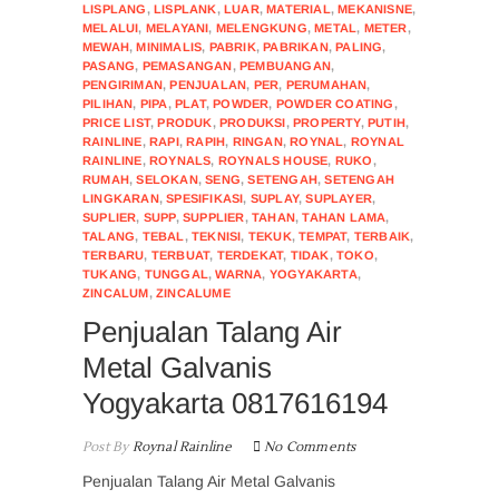
LISPLANG
,
LISPLANK
,
LUAR
,
MATERIAL
,
MEKANISNE
,
MELALUI
,
MELAYANI
,
MELENGKUNG
,
METAL
,
METER
,
MEWAH
,
MINIMALIS
,
PABRIK
,
PABRIKAN
,
PALING
,
PASANG
,
PEMASANGAN
,
PEMBUANGAN
,
PENGIRIMAN
,
PENJUALAN
,
PER
,
PERUMAHAN
,
PILIHAN
,
PIPA
,
PLAT
,
POWDER
,
POWDER COATING
,
PRICE LIST
,
PRODUK
,
PRODUKSI
,
PROPERTY
,
PUTIH
,
RAINLINE
,
RAPI
,
RAPIH
,
RINGAN
,
ROYNAL
,
ROYNAL
RAINLINE
,
ROYNALS
,
ROYNALS HOUSE
,
RUKO
,
RUMAH
,
SELOKAN
,
SENG
,
SETENGAH
,
SETENGAH
LINGKARAN
,
SPESIFIKASI
,
SUPLAY
,
SUPLAYER
,
SUPLIER
,
SUPP
,
SUPPLIER
,
TAHAN
,
TAHAN LAMA
,
TALANG
,
TEBAL
,
TEKNISI
,
TEKUK
,
TEMPAT
,
TERBAIK
,
TERBARU
,
TERBUAT
,
TERDEKAT
,
TIDAK
,
TOKO
,
TUKANG
,
TUNGGAL
,
WARNA
,
YOGYAKARTA
,
ZINCALUM
,
ZINCALUME
Penjualan Talang Air
Metal Galvanis
Yogyakarta 0817616194
Post By
Roynal Rainline
No Comments
Penjualan Talang Air Metal Galvanis