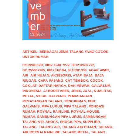
ve
mb
er
12, 2024
ARTIKEL
,
BERBAGAI JENIS TALANG YANG COCOK
UNTUK RUMAH
02122815683
,
0812 1240 7272
,
081212407272
,
081255507765
,
0817616194
,
0818201336
,
AGAR AWET
,
AIR
,
AIR HUJAN
,
AKSESORIS
,
ATAP
,
BAJA
,
BAJA
RINGAN
,
CARA PASANG
,
CAT TEMBOK
,
COCOK
,
COKLAT
,
DAFTAR HARGA
,
DAN MEWAH
,
GALVALUM
,
INDONESIA
,
JABODETABEK
,
JENIS
,
JUAL
,
KUALITAS
,
METAL
,
METAL GALVANIS
,
PEMASANGAN
,
PEMASANGAN TALANG
,
PENGIRIMAN
,
PIPA
GALVANIS
,
PIPA LURUS
,
PIPA TALANG
,
PONDASI
RUMAH
,
ROYNAL RAINLINE
,
ROYNAL-HOUSE
,
RUMAH
,
SAMBUNGAN PIPA LURUS
,
SAMBUNGAN
TALANG AIR
,
SHOCK
,
SHOCK PIPA
,
SUPPLIER
,
TALANG
,
TALANG AIR
,
TALANG AIR HUJAN
,
TALANG
AIR ROYNALRAINLINE
,
TALANG METAL
,
TALANG