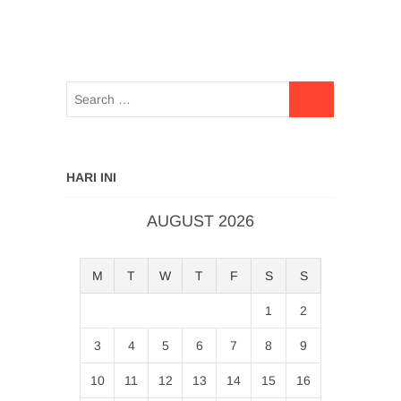
HARI INI
AUGUST 2026
M
T
W
T
F
S
S
1
2
3
4
5
6
7
8
9
10
11
12
13
14
15
16