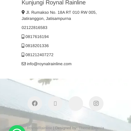
Kunjungi Roynal Rainline
Jl. Rumakso No. 18A RT 010 RW 005,
Jatiranggon, Jatisampurna
02122816583
0817616194
0818201336
081212407272
info@roynalrainline.com
facebook
twitter
youtube
instagram
RoynalRainline
| Designed by:
Theme Freesia