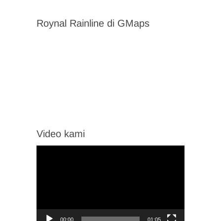
Roynal Rainline di GMaps
Video kami
Video
Player
00:00
01:05