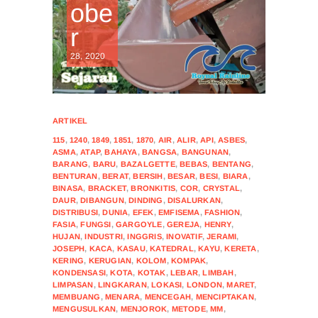
obe
r
28, 2020
ARTIKEL
115
,
1240
,
1849
,
1851
,
1870
,
AIR
,
ALIR
,
API
,
ASBES
,
ASMA
,
ATAP
,
BAHAYA
,
BANGSA
,
BANGUNAN
,
BARANG
,
BARU
,
BAZALGETTE
,
BEBAS
,
BENTANG
,
BENTURAN
,
BERAT
,
BERSIH
,
BESAR
,
BESI
,
BIARA
,
BINASA
,
BRACKET
,
BRONKITIS
,
COR
,
CRYSTAL
,
DAUR
,
DIBANGUN
,
DINDING
,
DISALURKAN
,
DISTRIBUSI
,
DUNIA
,
EFEK
,
EMFISEMA
,
FASHION
,
FASIA
,
FUNGSI
,
GARGOYLE
,
GEREJA
,
HENRY
,
HUJAN
,
INDUSTRI
,
INGGRIS
,
INOVATIF
,
JERAMI
,
JOSEPH
,
KACA
,
KASAU
,
KATEDRAL
,
KAYU
,
KERETA
,
KERING
,
KERUGIAN
,
KOLOM
,
KOMPAK
,
KONDENSASI
,
KOTA
,
KOTAK
,
LEBAR
,
LIMBAH
,
LIMPASAN
,
LINGKARAN
,
LOKASI
,
LONDON
,
MARET
,
MEMBUANG
,
MENARA
,
MENCEGAH
,
MENCIPTAKAN
,
MENGUSULKAN
,
MENJOROK
,
METODE
,
MM
,