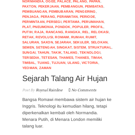
NORMANDIA
,
OGEE
,
PALACE
,
PALANG
,
PAPAN
,
PAXTON
,
PEKERJAAN
,
PEMBANGUN
,
PEMBATAS
,
PEMBUANGAN
,
PEMBUBARAN
,
PENGERING
,
PENJAGA
,
PERANG
,
PERAWATAN
,
PERIODE
,
PERMINTAAN
,
PERSEGI
,
PERTAMA
,
PERUMAHAN
,
PLAT
,
PNEUMONIA
,
PONDOK
,
POPULER
,
PROFIL
,
PUTIH
,
RAJA
,
RANCANG
,
RANGKA
,
REL
,
RELOKASI
,
RETAK
,
REVOLUSI
,
ROMAWI
,
RUMAH
,
RUMIT
,
SALURAN
,
SAXON
,
SEJARAH
,
SEKULER
,
SELOKAN
,
SEMEN
,
SETENGAH
,
SINGKAT
,
SISTEM
,
STRUKTURAL
,
SUNGAI
,
TAHUN
,
TAKIK
,
TALANG
,
TEKNOLOGI
,
TERSEDIA
,
TETESAN
,
THAMES
,
THANES
,
TIMAH
,
TIMBAL
,
TUANG
,
TUJUAN
,
ULANG
,
VICTORIA
,
YEOMAN
,
ZAMAN
Sejarah Talang Air Hujan
Post By
Roynal Rainline
No Comments
Bangsa Romawi membawa sistem air hujan ke
Inggris. Teknologi itu kemudian hilang, tetapi
diperkenalkan kembali oleh Normandia.
Menara Putih, di Menara London memiliki
talang luar.