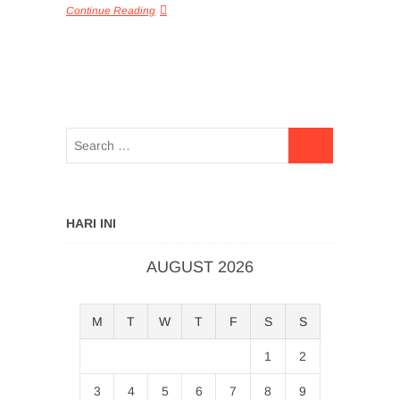
Continue Reading
HARI INI
AUGUST 2026
M
T
W
T
F
S
S
1
2
3
4
5
6
7
8
9