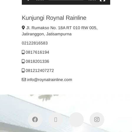
Kunjungi Roynal Rainline
Jl. Rumakso No. 18A RT 010 RW 005,
Jatiranggon, Jatisampurna
02122816583
0817616194
0818201336
081212407272
info@roynalrainline.com
facebook
twitter
youtube
instagram