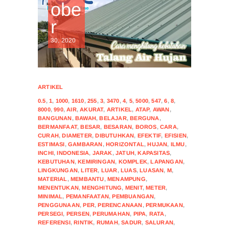
obe
r
30, 2020
ARTIKEL
0.5
,
1
,
1000
,
1610
,
255
,
3
,
3470
,
4
,
5
,
5000
,
547
,
6
,
8
,
8000
,
990
,
AIR
,
AKURAT
,
ARTIKEL
,
ATAP
,
AWAN
,
BANGUNAN
,
BAWAH
,
BELAJAR
,
BERGUNA
,
BERMANFAAT
,
BESAR
,
BESARAN
,
BOROS
,
CARA
,
CURAH
,
DIAMETER
,
DIBUTUHKAN
,
EFEKTIF
,
EFISIEN
,
ESTIMASI
,
GAMBARAN
,
HORIZONTAL
,
HUJAN
,
ILMU
,
INCHI
,
INDONESIA
,
JARAK
,
JATUH
,
KAPASITAS
,
KEBUTUHAN
,
KEMIRINGAN
,
KOMPLEK
,
LAPANGAN
,
LINGKUNGAN
,
LITER
,
LUAR
,
LUAS
,
LUASAN
,
M
,
MATERIAL
,
MEMBANTU
,
MENAMPUNG
,
MENENTUKAN
,
MENGHITUNG
,
MENIT
,
METER
,
MINIMAL
,
PEMANFAATAN
,
PEMBUANGAN
,
PENGGUNAAN
,
PER
,
PERENCANAAN
,
PERMUKAAN
,
PERSEGI
,
PERSEN
,
PERUMAHAN
,
PIPA
,
RATA
,
REFERENSI
,
RINTIK
,
RUMAH
,
SADUR
,
SALURAN
,