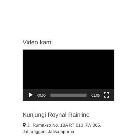
Video kami
Video
Player
00:00
01:05
Kunjungi Roynal Rainline
Jl. Rumakso No. 18A RT 010 RW 005,
Jatiranggon, Jatisampurna