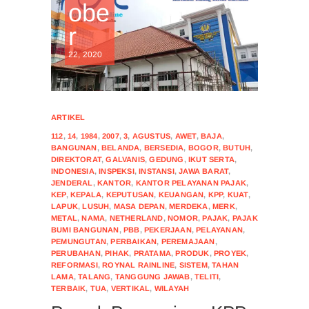
obe
r
22, 2020
ARTIKEL
112
,
14
,
1984
,
2007
,
3
,
AGUSTUS
,
AWET
,
BAJA
,
BANGUNAN
,
BELANDA
,
BERSEDIA
,
BOGOR
,
BUTUH
,
DIREKTORAT
,
GALVANIS
,
GEDUNG
,
IKUT SERTA
,
INDONESIA
,
INSPEKSI
,
INSTANSI
,
JAWA BARAT
,
JENDERAL
,
KANTOR
,
KANTOR PELAYANAN PAJAK
,
KEP
,
KEPALA
,
KEPUTUSAN
,
KEUANGAN
,
KPP
,
KUAT
,
LAPUK
,
LUSUH
,
MASA DEPAN
,
MERDEKA
,
MERK
,
METAL
,
NAMA
,
NETHERLAND
,
NOMOR
,
PAJAK
,
PAJAK
BUMI BANGUNAN
,
PBB
,
PEKERJAAN
,
PELAYANAN
,
PEMUNGUTAN
,
PERBAIKAN
,
PEREMAJAAN
,
PERUBAHAN
,
PIHAK
,
PRATAMA
,
PRODUK
,
PROYEK
,
REFORMASI
,
ROYNAL RAINLINE
,
SISTEM
,
TAHAN
LAMA
,
TALANG
,
TANGGUNG JAWAB
,
TELITI
,
TERBAIK
,
TUA
,
VERTIKAL
,
WILAYAH