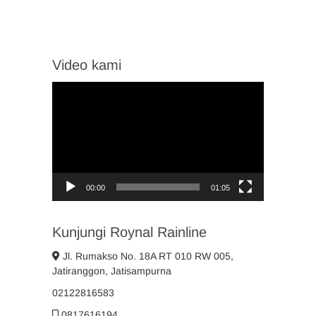
Video kami
Video
Player
00:00
01:05
Kunjungi Roynal Rainline
Jl. Rumakso No. 18A RT 010 RW 005,
Jatiranggon, Jatisampurna
02122816583
0817616194