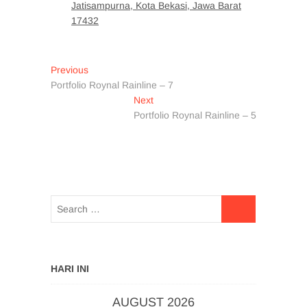
Jatisampurna, Kota Bekasi, Jawa Barat
17432
Post
Previous
Previous
post:
Portfolio Roynal Rainline – 7
navigation
Next
Next
post:
Portfolio Roynal Rainline – 5
HARI INI
AUGUST 2026