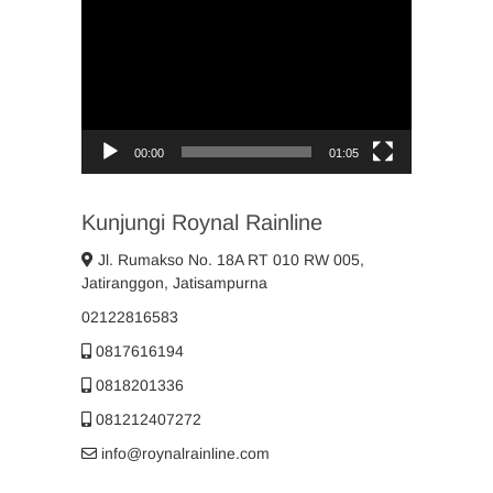
Player
00:00
01:05
Kunjungi Roynal Rainline
Jl. Rumakso No. 18A RT 010 RW 005,
Jatiranggon, Jatisampurna
02122816583
0817616194
0818201336
081212407272
info@roynalrainline.com