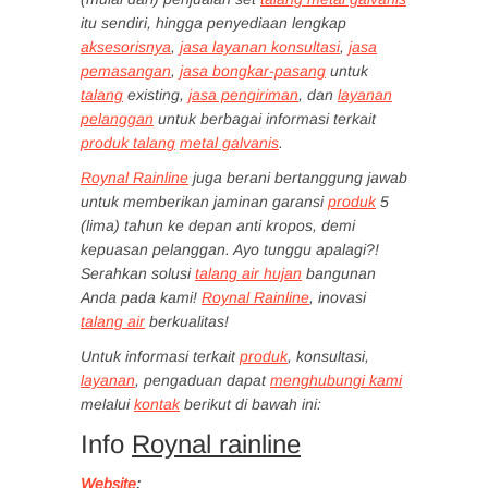
itu sendiri, hingga penyediaan lengkap
aksesorisnya
,
jasa layanan konsultasi
,
jasa
pemasangan
,
jasa bongkar-pasang
untuk
talang
existing,
jasa pengiriman
, dan
layanan
pelanggan
untuk berbagai informasi terkait
produk talang
metal galvanis
.
Roynal Rainline
juga berani bertanggung jawab
untuk memberikan jaminan garansi
produk
5
(lima) tahun ke depan anti kropos, demi
kepuasan pelanggan. Ayo tunggu apalagi?!
Serahkan solusi
talang air hujan
bangunan
Anda pada kami!
Roynal Rainline
, inovasi
talang air
berkualitas!
Untuk informasi terkait
produk
, konsultasi,
layanan
, pengaduan dapat
menghubungi kami
melalui
kontak
berikut di bawah ini:
Info
Roynal rainline
Website
: