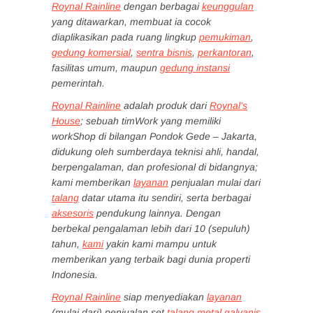
Roynal Rainline
dengan berbagai
keunggulan
yang ditawarkan, membuat ia cocok
diaplikasikan pada ruang lingkup
pemukiman
,
gedung komersial
,
sentra bisnis
,
perkantoran
,
fasilitas umum, maupun
gedung instansi
pemerintah.
Roynal Rainline
adalah produk dari
Roynal’s
House
; sebuah timWork yang memiliki
workShop di bilangan Pondok Gede – Jakarta,
didukung oleh sumberdaya teknisi ahli, handal,
berpengalaman, dan profesional di bidangnya;
kami memberikan
layanan
penjualan mulai dari
talang
datar utama itu sendiri, serta berbagai
aksesoris
pendukung lainnya. Dengan
berbekal pengalaman lebih dari 10 (sepuluh)
tahun,
kami
yakin kami mampu untuk
memberikan yang terbaik bagi dunia properti
Indonesia.
Roynal Rainline
siap menyediakan
layanan
(mulai dari) penjualan set
talang metal galvanis