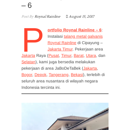
– 6
Post By
Roynal Rainline
August 15, 2017
P
ortfolio Roynal Rainline – 6
:
Instalasi
talang metal galvanis
Roynal Rainline
di Cipayung –
Jakarta Timur
. Pekerjaan area
Jakarta
Raya (
Pusat
,
Timur
,
Barat
,
Utara
, dan
Selatan
), kami juga bersedia melakukan
pekerjaan di area JaBoDeTaBek (
Jakarta
,
Bogor
,
Depok
,
Tangerang
,
Bekasi
), terlebih di
seluruh area nusantara di wilayah negara
Indonesia tercinta ini.