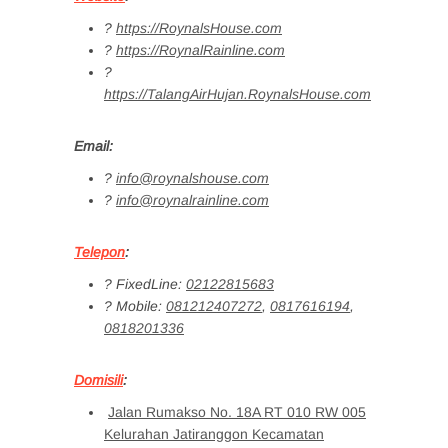
?
https://RoynalsHouse.com
?
https://RoynalRainline.com
?
https://TalangAirHujan.RoynalsHouse.com
Email:
?
info@roynalshouse.com
?
info@roynalrainline.com
Telepon
:
?
FixedLine:
02122815683
?
Mobile:
081212407272
,
0817616194
,
0818201336
Domisili
:
Jalan Rumakso No. 18A RT 010 RW 005
Kelurahan Jatiranggon Kecamatan